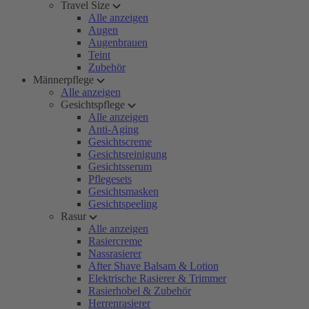
Travel Size
Alle anzeigen
Augen
Augenbrauen
Teint
Zubehör
Männerpflege
Alle anzeigen
Gesichtspflege
Alle anzeigen
Anti-Aging
Gesichtscreme
Gesichtsreinigung
Gesichtsserum
Pflegesets
Gesichtsmasken
Gesichtspeeling
Rasur
Alle anzeigen
Rasiercreme
Nassrasierer
After Shave Balsam & Lotion
Elektrische Rasierer & Trimmer
Rasierhobel & Zubehör
Herrenrasierer