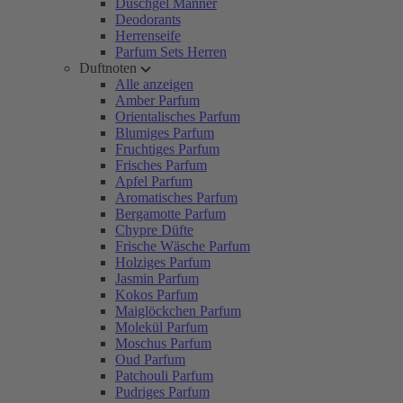
Duschgel Männer
Deodorants
Herrenseife
Parfum Sets Herren
Duftnoten
Alle anzeigen
Amber Parfum
Orientalisches Parfum
Blumiges Parfum
Fruchtiges Parfum
Frisches Parfum
Apfel Parfum
Aromatisches Parfum
Bergamotte Parfum
Chypre Düfte
Frische Wäsche Parfum
Holziges Parfum
Jasmin Parfum
Kokos Parfum
Maiglöckchen Parfum
Molekül Parfum
Moschus Parfum
Oud Parfum
Patchouli Parfum
Pudriges Parfum