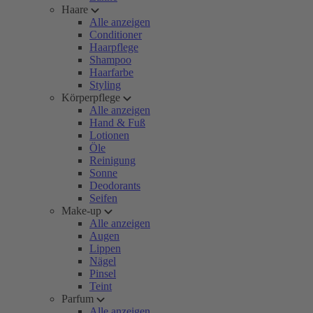
Haare
Alle anzeigen
Conditioner
Haarpflege
Shampoo
Haarfarbe
Styling
Körperpflege
Alle anzeigen
Hand & Fuß
Lotionen
Öle
Reinigung
Sonne
Deodorants
Seifen
Make-up
Alle anzeigen
Augen
Lippen
Nägel
Pinsel
Teint
Parfum
Alle anzeigen