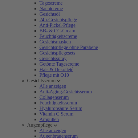
Tagescreme
Nachtcreme
Gesichtsöl
24h-Gesichtspflege
Anti-Pickel-Pflege
BB- & CC-Cream
Feuchtigkeitscreme
Gesichtsmasken
Gesichtspflege ohne Parabene
Gesichtspflegesets
Gesichtsspray
Getönte Tagescreme
Hals & Dekolleté
Pflege mit Q10
Gesichtsserum
Alle anzeigen
Anti-Aging-Gesichtsserum
Collagenserum
Feuchtigkeitsserum
Hyaluronsäure-Serum
Vitamin C Serum
Ampullen
Augenpflege
Alle anzeigen
Augenbrauenserum