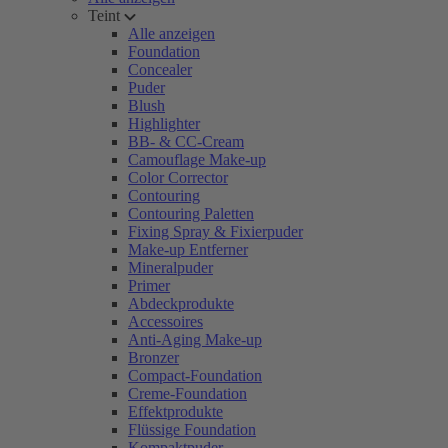
Teint
Alle anzeigen
Foundation
Concealer
Puder
Blush
Highlighter
BB- & CC-Cream
Camouflage Make-up
Color Corrector
Contouring
Contouring Paletten
Fixing Spray & Fixierpuder
Make-up Entferner
Mineralpuder
Primer
Abdeckprodukte
Accessoires
Anti-Aging Make-up
Bronzer
Compact-Foundation
Creme-Foundation
Effektprodukte
Flüssige Foundation
Kompaktpuder