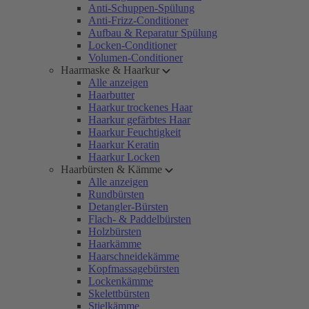
Anti-Schuppen-Spülung
Anti-Frizz-Conditioner
Aufbau & Reparatur Spülung
Locken-Conditioner
Volumen-Conditioner
Haarmaske & Haarkur
Alle anzeigen
Haarbutter
Haarkur trockenes Haar
Haarkur gefärbtes Haar
Haarkur Feuchtigkeit
Haarkur Keratin
Haarkur Locken
Haarbürsten & Kämme
Alle anzeigen
Rundbürsten
Detangler-Bürsten
Flach- & Paddelbürsten
Holzbürsten
Haarkämme
Haarschneidekämme
Kopfmassagebürsten
Lockenkämme
Skelettbürsten
Stielkämme