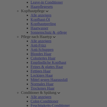
Leave-in Conditioner
Haarpflegesets
Kopfhautpflege
Alle anzeigen
Kopfhaut-Öl
Kopfhautpeeling
Haarwasser
Sonnenschutz & -pflege
Pflege nach Haartyp
Alle anzeigen
Anti-Frizz
Anti-Schuppen
Blondes Haar
Coloriertes Haar
Empfindliche Kopfhaut
Feines & glattes Haar
Fettiges Haar
Lockiges Haar
Mittel gegen Haarausfall
Normales Haar
Trockenes Haar
Conditioner & Spülung
Alle anzeigen
Color-Conditioner
Feuchtigkeits-Conditioner