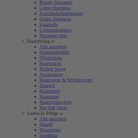
Repair-Shampoo
Color-Shampoo
Feuchtigkeitsshampoo
Festes Shampoo
Haarseife
Lockenshampoo
Shampoo-Sets
Haarstyling
Alle anzeigen
Schaumfestiger
Hitzeschutz
Haarwachs
Styling Spray
Ansatzspray
Haarcreme & Stylingcreme
Haargel
Haarpuder
Haarspray
Haarstyling-Sets
Sea Salt Spray
Leave-In Pflege
Alle anzeigen
Haaröl
Haarserum
Sprühkur