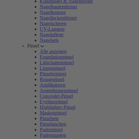
Kunstnägel & Nageldesign
Nagelhautentferner
Nagelknipser
Nagellackentferner
Nagelscheren
UV-Lampen
Nagelpflege
Nagelsets
Pinsel
Alle anzeigen
Foundationpinsel
Lidschattenpinsel
Lippenpinsel
Pinselreiniger
Rougepinsel
Applikatoren
Augenbrauenpinsel
Concealer-Pinsel
Eyelinerpinsel
Highlighter-Pinsel
Maskenpinsel
Pinselsets
Pinseltaschen
Puderpinsel
Puderquasten