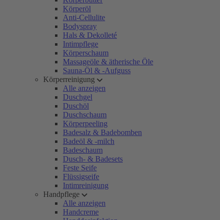
Körperöl
Anti-Cellulite
Bodyspray
Hals & Dekolleté
Intimpflege
Körperschaum
Massageöle & ätherische Öle
Sauna-Öl & -Aufguss
Körperreinigung
Alle anzeigen
Duschgel
Duschöl
Duschschaum
Körperpeeling
Badesalz & Badebomben
Badeöl & -milch
Badeschaum
Dusch- & Badesets
Feste Seife
Flüssigseife
Intimreinigung
Handpflege
Alle anzeigen
Handcreme