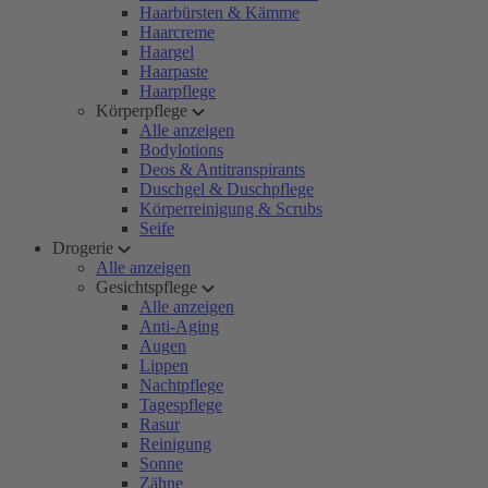
Haarbürsten & Kämme
Haarcreme
Haargel
Haarpaste
Haarpflege
Körperpflege
Alle anzeigen
Bodylotions
Deos & Antitranspirants
Duschgel & Duschpflege
Körperreinigung & Scrubs
Seife
Drogerie
Alle anzeigen
Gesichtspflege
Alle anzeigen
Anti-Aging
Augen
Lippen
Nachtpflege
Tagespflege
Rasur
Reinigung
Sonne
Zähne