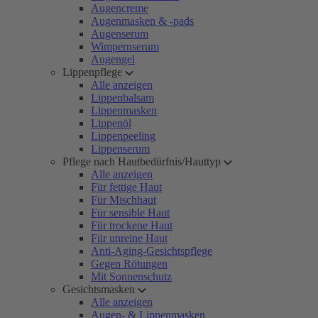
Augencreme
Augenmasken & -pads
Augenserum
Wimpernserum
Augengel
Lippenpflege
Alle anzeigen
Lippenbalsam
Lippenmasken
Lippenöl
Lippenpeeling
Lippenserum
Pflege nach Hautbedürfnis/Hauttyp
Alle anzeigen
Für fettige Haut
Für Mischhaut
Für sensible Haut
Für trockene Haut
Für unreine Haut
Anti-Aging-Gesichtspflege
Gegen Rötungen
Mit Sonnenschutz
Gesichtsmasken
Alle anzeigen
Augen- & Lippenmasken