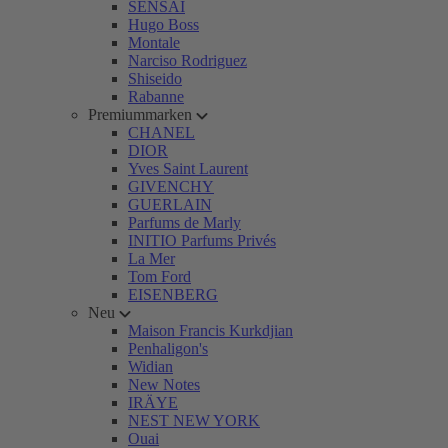
SENSAI
Hugo Boss
Montale
Narciso Rodriguez
Shiseido
Rabanne
Premiummarken
CHANEL
DIOR
Yves Saint Laurent
GIVENCHY
GUERLAIN
Parfums de Marly
INITIO Parfums Privés
La Mer
Tom Ford
EISENBERG
Neu
Maison Francis Kurkdjian
Penhaligon's
Widian
New Notes
IRÄYE
NEST NEW YORK
Ouai