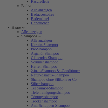
Rasurpflege
Bad
Alle anzeigen
Badaccessoires
Bademäntel
Handtücher
Haare
Alle anzeigen
Shampoos
Alle anzeigen
Keratin-Shampoo
Pre-Shampoo
Arganöl-Shampoo
Glättendes Shampoo
Volumenshampoo
Herren-Shampoo
2-in-1-Shampoo & -Conditioner
Naturkosmetik-Shampoo
Shampoo ohne Silikone & Co.
Silbershampoo
Teebaumöl-Shampoo
Tiefenreinigungsshampoo
Tönungsshampoo
Trockenshampoo
Anti-Schuppen-Shampoo