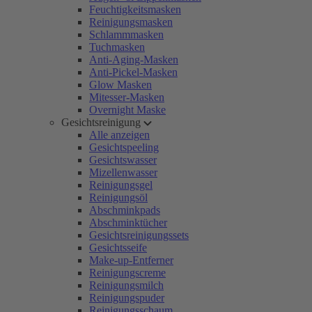
Feuchtigkeitsmasken
Reinigungsmasken
Schlammmasken
Tuchmasken
Anti-Aging-Masken
Anti-Pickel-Masken
Glow Masken
Mitesser-Masken
Overnight Maske
Gesichtsreinigung
Alle anzeigen
Gesichtspeeling
Gesichtswasser
Mizellenwasser
Reinigungsgel
Reinigungsöl
Abschminkpads
Abschminktücher
Gesichtsreinigungssets
Gesichtsseife
Make-up-Entferner
Reinigungscreme
Reinigungsmilch
Reinigungspuder
Reinigungsschaum