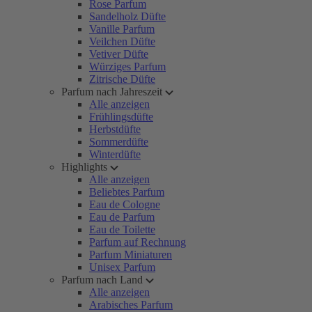
Rose Parfum
Sandelholz Düfte
Vanille Parfum
Veilchen Düfte
Vetiver Düfte
Würziges Parfum
Zitrische Düfte
Parfum nach Jahreszeit
Alle anzeigen
Frühlingsdüfte
Herbstdüfte
Sommerdüfte
Winterdüfte
Highlights
Alle anzeigen
Beliebtes Parfum
Eau de Cologne
Eau de Parfum
Eau de Toilette
Parfum auf Rechnung
Parfum Miniaturen
Unisex Parfum
Parfum nach Land
Alle anzeigen
Arabisches Parfum