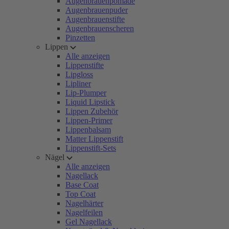
Augenbrauenpomade
Augenbrauenpuder
Augenbrauenstifte
Augenbrauenscheren
Pinzetten
Lippen
Alle anzeigen
Lippenstifte
Lipgloss
Lipliner
Lip-Plumper
Liquid Lipstick
Lippen Zubehör
Lippen-Primer
Lippenbalsam
Matter Lippenstift
Lippenstift-Sets
Nägel
Alle anzeigen
Nagellack
Base Coat
Top Coat
Nagelhärter
Nagelfeilen
Gel Nagellack