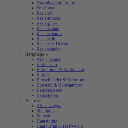
Nasenhaarentfernung
Pre-Shave
Rasiergel
Rasiermesser
Rasierpinsel
Rasierschale
Rasierschaum
Rasierseife
Rasiersets Herren
Rasierständer
Bartpflege
Alle anzeigen
Bartbalsam
Bartkämme & Bartbürsten
Bartöle
Bartschneider & Barttrimmer
Bartseife & Bartshampoo
Bartpflegesets
Bartscheren
Haare
Alle anzeigen
Shampoo
Pomade
Haarstyling
Haarausfall & Haarwuchs