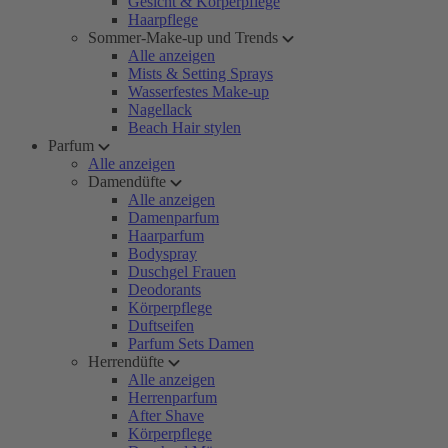
Gesicht & Körperpflege
Haarpflege
Sommer-Make-up und Trends
Alle anzeigen
Mists & Setting Sprays
Wasserfestes Make-up
Nagellack
Beach Hair stylen
Parfum
Alle anzeigen
Damendüfte
Alle anzeigen
Damenparfum
Haarparfum
Bodyspray
Duschgel Frauen
Deodorants
Körperpflege
Duftseifen
Parfum Sets Damen
Herrendüfte
Alle anzeigen
Herrenparfum
After Shave
Körperpflege