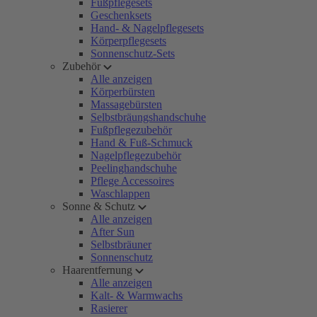
Fußpflegesets
Geschenksets
Hand- & Nagelpflegesets
Körperpflegesets
Sonnenschutz-Sets
Zubehör
Alle anzeigen
Körperbürsten
Massagebürsten
Selbstbräungshandschuhe
Fußpflegezubehör
Hand & Fuß-Schmuck
Nagelpflegezubehör
Peelinghandschuhe
Pflege Accessoires
Waschlappen
Sonne & Schutz
Alle anzeigen
After Sun
Selbstbräuner
Sonnenschutz
Haarentfernung
Alle anzeigen
Kalt- & Warmwachs
Rasierer