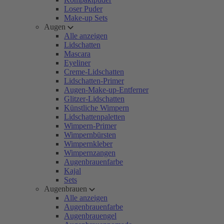
Loser Puder
Make-up Sets
Augen
Alle anzeigen
Lidschatten
Mascara
Eyeliner
Creme-Lidschatten
Lidschatten-Primer
Augen-Make-up-Entferner
Glitzer-Lidschatten
Künstliche Wimpern
Lidschattenpaletten
Wimpern-Primer
Wimpernbürsten
Wimpernkleber
Wimpernzangen
Augenbrauenfarbe
Kajal
Sets
Augenbrauen
Alle anzeigen
Augenbrauenfarbe
Augenbrauengel