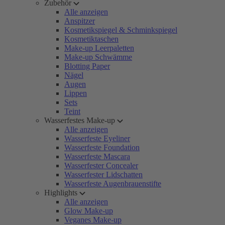
Zubehör
Alle anzeigen
Anspitzer
Kosmetikspiegel & Schminkspiegel
Kosmetiktaschen
Make-up Leerpaletten
Make-up Schwämme
Blotting Paper
Nägel
Augen
Lippen
Sets
Teint
Wasserfestes Make-up
Alle anzeigen
Wasserfeste Eyeliner
Wasserfeste Foundation
Wasserfeste Mascara
Wasserfester Concealer
Wasserfester Lidschatten
Wasserfeste Augenbrauenstifte
Highlights
Alle anzeigen
Glow Make-up
Veganes Make-up