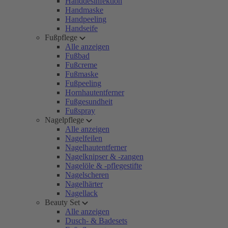
Handdesinfektion
Handmaske
Handpeeling
Handseife
Fußpflege
Alle anzeigen
Fußbad
Fußcreme
Fußmaske
Fußpeeling
Hornhautentferner
Fußgesundheit
Fußspray
Nagelpflege
Alle anzeigen
Nagelfeilen
Nagelhautentferner
Nagelknipser & -zangen
Nagelöle & -pflegestifte
Nagelscheren
Nagelhärter
Nagellack
Beauty Set
Alle anzeigen
Dusch- & Badesets