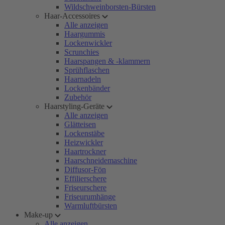
Wildschweinborsten-Bürsten
Haar-Accessoires
Alle anzeigen
Haargummis
Lockenwickler
Scrunchies
Haarspangen & -klammern
Sprühflaschen
Haarnadeln
Lockenbänder
Zubehör
Haarstyling-Geräte
Alle anzeigen
Glätteisen
Lockenstäbe
Heizwickler
Haartrockner
Haarschneidemaschine
Diffusor-Fön
Effilierschere
Friseurschere
Friseurumhänge
Warmluftbürsten
Make-up
Alle anzeigen