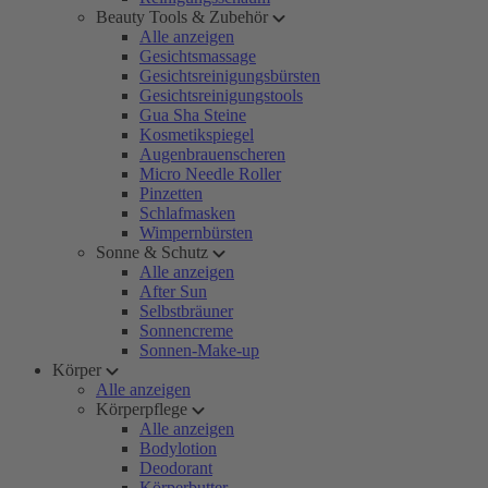
Beauty Tools & Zubehör
Alle anzeigen
Gesichtsmassage
Gesichtsreinigungsbürsten
Gesichtsreinigungstools
Gua Sha Steine
Kosmetikspiegel
Augenbrauenscheren
Micro Needle Roller
Pinzetten
Schlafmasken
Wimpernbürsten
Sonne & Schutz
Alle anzeigen
After Sun
Selbstbräuner
Sonnencreme
Sonnen-Make-up
Körper
Alle anzeigen
Körperpflege
Alle anzeigen
Bodylotion
Deodorant
Körperbutter