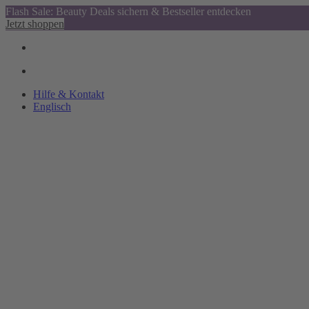
Flash Sale: Beauty Deals sichern & Bestseller entdecken
Jetzt shoppen
Hilfe & Kontakt
Englisch