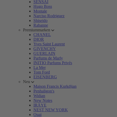
SENSAI
Hugo Boss
Montale
Narciso Rodriguez
Shiseido
Rabanne
Premiummarken
CHANEL
DIOR
Yves Saint Laurent
GIVENCHY
GUERLAIN
Parfums de Marly
INITIO Parfums Privés
La Mer
Tom Ford
EISENBERG
Neu
Maison Francis Kurkdjian
Penhaligon's
Widian
New Notes
IRÄYE
NEST NEW YORK
Ouai