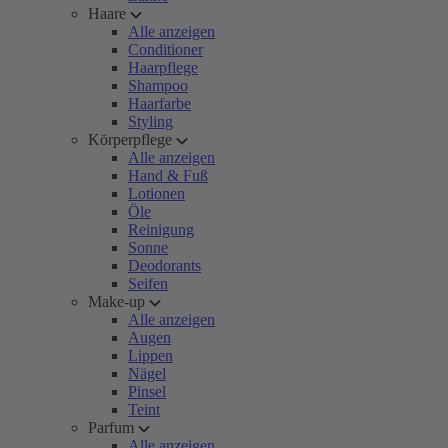
Haare
Alle anzeigen
Conditioner
Haarpflege
Shampoo
Haarfarbe
Styling
Körperpflege
Alle anzeigen
Hand & Fuß
Lotionen
Öle
Reinigung
Sonne
Deodorants
Seifen
Make-up
Alle anzeigen
Augen
Lippen
Nägel
Pinsel
Teint
Parfum
Alle anzeigen