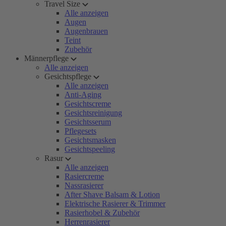
Travel Size
Alle anzeigen
Augen
Augenbrauen
Teint
Zubehör
Männerpflege
Alle anzeigen
Gesichtspflege
Alle anzeigen
Anti-Aging
Gesichtscreme
Gesichtsreinigung
Gesichtsserum
Pflegesets
Gesichtsmasken
Gesichtspeeling
Rasur
Alle anzeigen
Rasiercreme
Nassrasierer
After Shave Balsam & Lotion
Elektrische Rasierer & Trimmer
Rasierhobel & Zubehör
Herrenrasierer