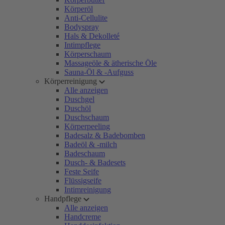
Körperöl
Anti-Cellulite
Bodyspray
Hals & Dekolleté
Intimpflege
Körperschaum
Massageöle & ätherische Öle
Sauna-Öl & -Aufguss
Körperreinigung
Alle anzeigen
Duschgel
Duschöl
Duschschaum
Körperpeeling
Badesalz & Badebomben
Badeöl & -milch
Badeschaum
Dusch- & Badesets
Feste Seife
Flüssigseife
Intimreinigung
Handpflege
Alle anzeigen
Handcreme