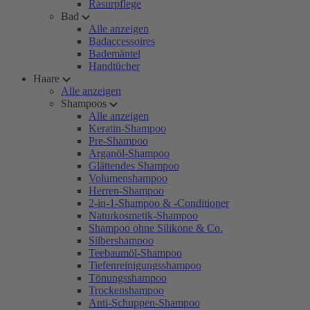
Rasurpflege
Bad
Alle anzeigen
Badaccessoires
Bademäntel
Handtücher
Haare
Alle anzeigen
Shampoos
Alle anzeigen
Keratin-Shampoo
Pre-Shampoo
Arganöl-Shampoo
Glättendes Shampoo
Volumenshampoo
Herren-Shampoo
2-in-1-Shampoo & -Conditioner
Naturkosmetik-Shampoo
Shampoo ohne Silikone & Co.
Silbershampoo
Teebaumöl-Shampoo
Tiefenreinigungsshampoo
Tönungsshampoo
Trockenshampoo
Anti-Schuppen-Shampoo