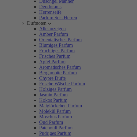
Duschgel Männer
Deodorants
Herrenseife
Parfum Sets Herren
Duftnoten
Alle anzeigen
Amber Parfum
Orientalisches Parfum
Blumiges Parfum
Fruchtiges Parfum
Frisches Parfum
Apfel Parfum
Aromatisches Parfum
Bergamotte Parfum
Chypre Düfte
Frische Wäsche Parfum
Holziges Parfum
Jasmin Parfum
Kokos Parfum
Maiglöckchen Parfum
Molekül Parfum
Moschus Parfum
Oud Parfum
Patchouli Parfum
Pudriges Parfum