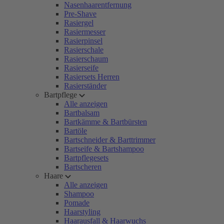
Nasenhaarentfernung
Pre-Shave
Rasiergel
Rasiermesser
Rasierpinsel
Rasierschale
Rasierschaum
Rasierseife
Rasiersets Herren
Rasierständer
Bartpflege
Alle anzeigen
Bartbalsam
Bartkämme & Bartbürsten
Bartöle
Bartschneider & Barttrimmer
Bartseife & Bartshampoo
Bartpflegesets
Bartscheren
Haare
Alle anzeigen
Shampoo
Pomade
Haarstyling
Haarausfall & Haarwuchs