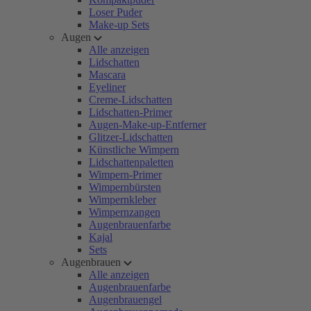
Loser Puder
Make-up Sets
Augen
Alle anzeigen
Lidschatten
Mascara
Eyeliner
Creme-Lidschatten
Lidschatten-Primer
Augen-Make-up-Entferner
Glitzer-Lidschatten
Künstliche Wimpern
Lidschattenpaletten
Wimpern-Primer
Wimpernbürsten
Wimpernkleber
Wimpernzangen
Augenbrauenfarbe
Kajal
Sets
Augenbrauen
Alle anzeigen
Augenbrauenfarbe
Augenbrauengel