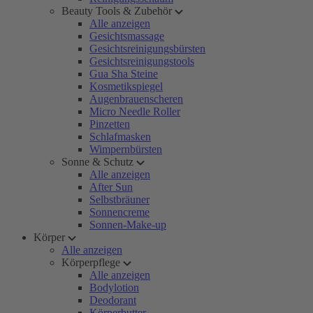
Beauty Tools & Zubehör
Alle anzeigen
Gesichtsmassage
Gesichtsreinigungsbürsten
Gesichtsreinigungstools
Gua Sha Steine
Kosmetikspiegel
Augenbrauenscheren
Micro Needle Roller
Pinzetten
Schlafmasken
Wimpernbürsten
Sonne & Schutz
Alle anzeigen
After Sun
Selbstbräuner
Sonnencreme
Sonnen-Make-up
Körper
Alle anzeigen
Körperpflege
Alle anzeigen
Bodylotion
Deodorant
Körperbutter