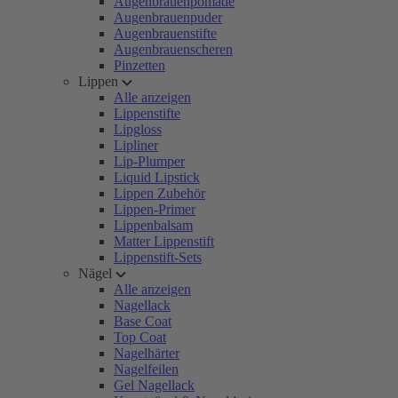
Augenbrauenpomade
Augenbrauenpuder
Augenbrauenstifte
Augenbrauenscheren
Pinzetten
Lippen
Alle anzeigen
Lippenstifte
Lipgloss
Lipliner
Lip-Plumper
Liquid Lipstick
Lippen Zubehör
Lippen-Primer
Lippenbalsam
Matter Lippenstift
Lippenstift-Sets
Nägel
Alle anzeigen
Nagellack
Base Coat
Top Coat
Nagelhärter
Nagelfeilen
Gel Nagellack