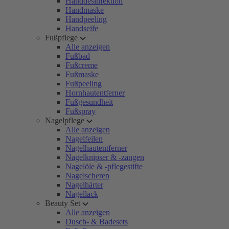
Handdesinfektion
Handmaske
Handpeeling
Handseife
Fußpflege
Alle anzeigen
Fußbad
Fußcreme
Fußmaske
Fußpeeling
Hornhautentferner
Fußgesundheit
Fußspray
Nagelpflege
Alle anzeigen
Nagelfeilen
Nagelhautentferner
Nagelknipser & -zangen
Nagelöle & -pflegestifte
Nagelscheren
Nagelhärter
Nagellack
Beauty Set
Alle anzeigen
Dusch- & Badesets