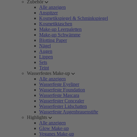
Zubehör
Alle anzeigen
Anspitzer
Kosmetikspiegel & Schminkspiegel
Kosmetiktaschen
Make-up Leerpaletten
Make-up Schwämme
Blotting Paper
Nägel
Augen
Lippen
Sets
Teint
Wasserfestes Make-up
Alle anzeigen
Wasserfeste Eyeliner
Wasserfeste Foundation
Wasserfeste Mascara
Wasserfester Concealer
Wasserfester Lidschatten
Wasserfeste Augenbrauenstifte
Highlights
Alle anzeigen
Glow Make-up
Veganes Make-up