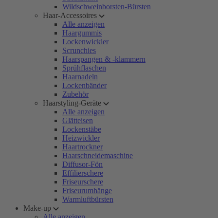
Wildschweinborsten-Bürsten
Haar-Accessoires
Alle anzeigen
Haargummis
Lockenwickler
Scrunchies
Haarspangen & -klammern
Sprühflaschen
Haarnadeln
Lockenbänder
Zubehör
Haarstyling-Geräte
Alle anzeigen
Glätteisen
Lockenstäbe
Heizwickler
Haartrockner
Haarschneidemaschine
Diffusor-Fön
Effilierschere
Friseurschere
Friseurumhänge
Warmluftbürsten
Make-up
Alle anzeigen