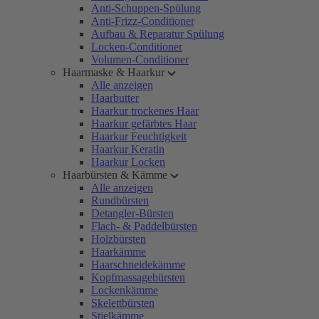
Anti-Schuppen-Spülung
Anti-Frizz-Conditioner
Aufbau & Reparatur Spülung
Locken-Conditioner
Volumen-Conditioner
Haarmaske & Haarkur
Alle anzeigen
Haarbutter
Haarkur trockenes Haar
Haarkur gefärbtes Haar
Haarkur Feuchtigkeit
Haarkur Keratin
Haarkur Locken
Haarbürsten & Kämme
Alle anzeigen
Rundbürsten
Detangler-Bürsten
Flach- & Paddelbürsten
Holzbürsten
Haarkämme
Haarschneidekämme
Kopfmassagebürsten
Lockenkämme
Skelettbürsten
Stielkämme