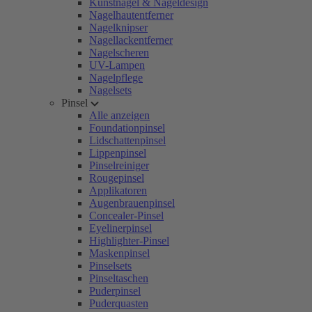
Kunstnägel & Nageldesign
Nagelhautentferner
Nagelknipser
Nagellackentferner
Nagelscheren
UV-Lampen
Nagelpflege
Nagelsets
Pinsel
Alle anzeigen
Foundationpinsel
Lidschattenpinsel
Lippenpinsel
Pinselreiniger
Rougepinsel
Applikatoren
Augenbrauenpinsel
Concealer-Pinsel
Eyelinerpinsel
Highlighter-Pinsel
Maskenpinsel
Pinselsets
Pinseltaschen
Puderpinsel
Puderquasten