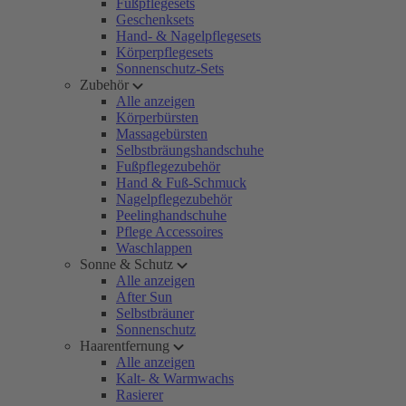
Fußpflegesets
Geschenksets
Hand- & Nagelpflegesets
Körperpflegesets
Sonnenschutz-Sets
Zubehör
Alle anzeigen
Körperbürsten
Massagebürsten
Selbstbräungshandschuhe
Fußpflegezubehör
Hand & Fuß-Schmuck
Nagelpflegezubehör
Peelinghandschuhe
Pflege Accessoires
Waschlappen
Sonne & Schutz
Alle anzeigen
After Sun
Selbstbräuner
Sonnenschutz
Haarentfernung
Alle anzeigen
Kalt- & Warmwachs
Rasierer