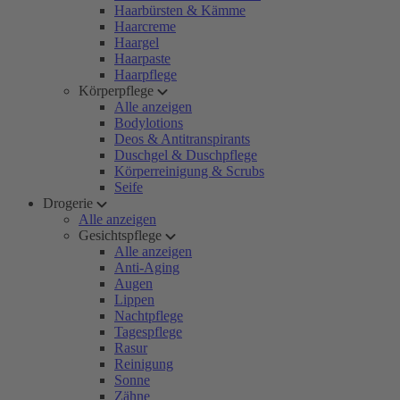
Haarbürsten & Kämme
Haarcreme
Haargel
Haarpaste
Haarpflege
Körperpflege
Alle anzeigen
Bodylotions
Deos & Antitranspirants
Duschgel & Duschpflege
Körperreinigung & Scrubs
Seife
Drogerie
Alle anzeigen
Gesichtspflege
Alle anzeigen
Anti-Aging
Augen
Lippen
Nachtpflege
Tagespflege
Rasur
Reinigung
Sonne
Zähne