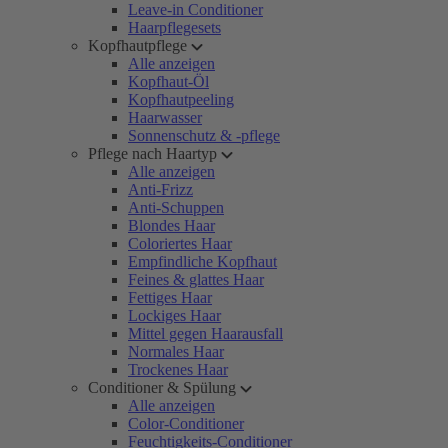
Leave-in Conditioner
Haarpflegesets
Kopfhautpflege
Alle anzeigen
Kopfhaut-Öl
Kopfhautpeeling
Haarwasser
Sonnenschutz & -pflege
Pflege nach Haartyp
Alle anzeigen
Anti-Frizz
Anti-Schuppen
Blondes Haar
Coloriertes Haar
Empfindliche Kopfhaut
Feines & glattes Haar
Fettiges Haar
Lockiges Haar
Mittel gegen Haarausfall
Normales Haar
Trockenes Haar
Conditioner & Spülung
Alle anzeigen
Color-Conditioner
Feuchtigkeits-Conditioner