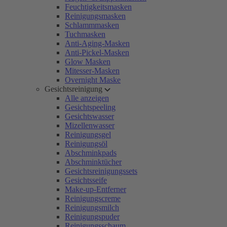
Feuchtigkeitsmasken
Reinigungsmasken
Schlammmasken
Tuchmasken
Anti-Aging-Masken
Anti-Pickel-Masken
Glow Masken
Mitesser-Masken
Overnight Maske
Gesichtsreinigung
Alle anzeigen
Gesichtspeeling
Gesichtswasser
Mizellenwasser
Reinigungsgel
Reinigungsöl
Abschminkpads
Abschminktücher
Gesichtsreinigungssets
Gesichtsseife
Make-up-Entferner
Reinigungscreme
Reinigungsmilch
Reinigungspuder
Reinigungsschaum