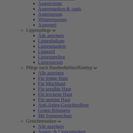
Augencreme
Augenmasken & -pads
Augenserum
Wimpernserum
Augengel
Lippenpflege
Alle anzeigen
Lippenbalsam
Lippenmasken
Lippenöl
Lippenpeeling
Lippenserum
Pflege nach Hautbedürfnis/Hauttyp
Alle anzeigen
Für fettige Haut
Für Mischhaut
Für sensible Haut
Für trockene Haut
Für unreine Haut
Anti-Aging-Gesichtspflege
Gegen Rötungen
Mit Sonnenschutz
Gesichtsmasken
Alle anzeigen
Augen- & Lippenmasken