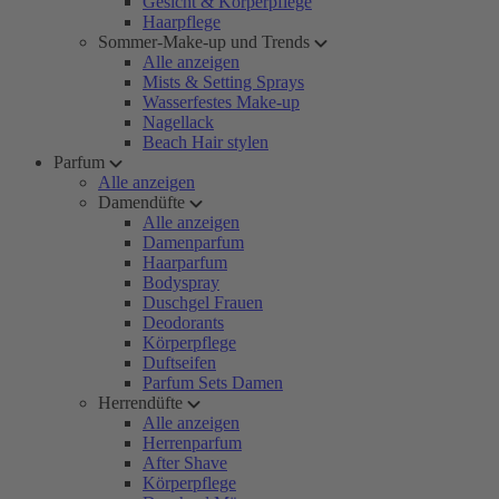
Gesicht & Körperpflege
Haarpflege
Sommer-Make-up und Trends
Alle anzeigen
Mists & Setting Sprays
Wasserfestes Make-up
Nagellack
Beach Hair stylen
Parfum
Alle anzeigen
Damendüfte
Alle anzeigen
Damenparfum
Haarparfum
Bodyspray
Duschgel Frauen
Deodorants
Körperpflege
Duftseifen
Parfum Sets Damen
Herrendüfte
Alle anzeigen
Herrenparfum
After Shave
Körperpflege