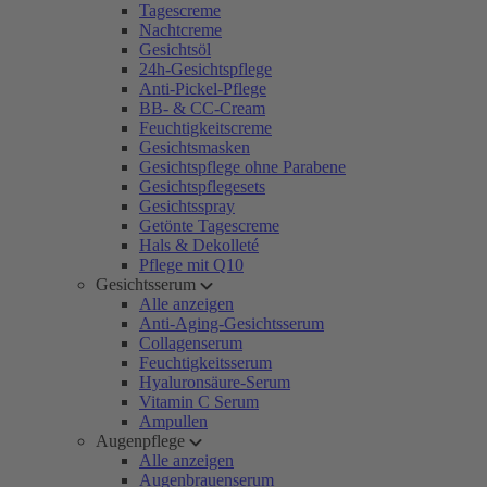
Tagescreme
Nachtcreme
Gesichtsöl
24h-Gesichtspflege
Anti-Pickel-Pflege
BB- & CC-Cream
Feuchtigkeitscreme
Gesichtsmasken
Gesichtspflege ohne Parabene
Gesichtspflegesets
Gesichtsspray
Getönte Tagescreme
Hals & Dekolleté
Pflege mit Q10
Gesichtsserum
Alle anzeigen
Anti-Aging-Gesichtsserum
Collagenserum
Feuchtigkeitsserum
Hyaluronsäure-Serum
Vitamin C Serum
Ampullen
Augenpflege
Alle anzeigen
Augenbrauenserum