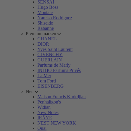
SENSAI
Hugo Boss
Montale
Narciso Rodriguez
Shiseido
Rabanne
Premiummarken
CHANEL
DIOR
Yves Saint Laurent
GIVENCHY
GUERLAIN
Parfums de Marly
INITIO Parfums Privés
La Mer
Tom Ford
EISENBERG
Neu
Maison Francis Kurkdjian
Penhaligon's
Widian
New Notes
IRÄYE
NEST NEW YORK
Ouai