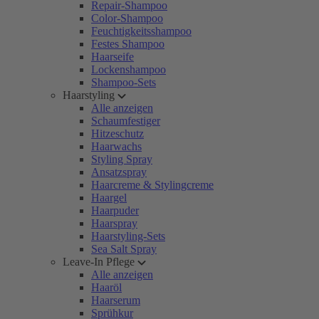
Repair-Shampoo
Color-Shampoo
Feuchtigkeitsshampoo
Festes Shampoo
Haarseife
Lockenshampoo
Shampoo-Sets
Haarstyling
Alle anzeigen
Schaumfestiger
Hitzeschutz
Haarwachs
Styling Spray
Ansatzspray
Haarcreme & Stylingcreme
Haargel
Haarpuder
Haarspray
Haarstyling-Sets
Sea Salt Spray
Leave-In Pflege
Alle anzeigen
Haaröl
Haarserum
Sprühkur