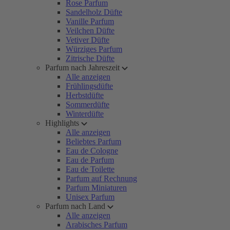
Rose Parfum
Sandelholz Düfte
Vanille Parfum
Veilchen Düfte
Vetiver Düfte
Würziges Parfum
Zitrische Düfte
Parfum nach Jahreszeit
Alle anzeigen
Frühlingsdüfte
Herbstdüfte
Sommerdüfte
Winterdüfte
Highlights
Alle anzeigen
Beliebtes Parfum
Eau de Cologne
Eau de Parfum
Eau de Toilette
Parfum auf Rechnung
Parfum Miniaturen
Unisex Parfum
Parfum nach Land
Alle anzeigen
Arabisches Parfum