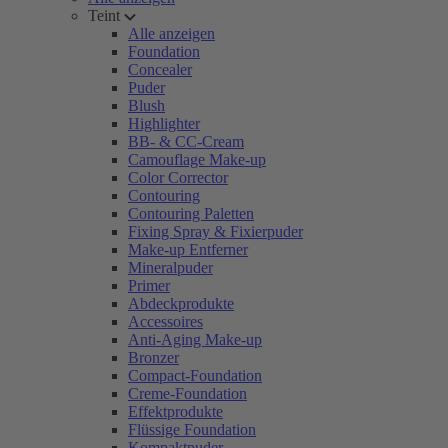
Teint
Alle anzeigen
Foundation
Concealer
Puder
Blush
Highlighter
BB- & CC-Cream
Camouflage Make-up
Color Corrector
Contouring
Contouring Paletten
Fixing Spray & Fixierpuder
Make-up Entferner
Mineralpuder
Primer
Abdeckprodukte
Accessoires
Anti-Aging Make-up
Bronzer
Compact-Foundation
Creme-Foundation
Effektprodukte
Flüssige Foundation
Kompaktpuder