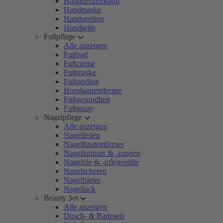
Handdesinfektion
Handmaske
Handpeeling
Handseife
Fußpflege
Alle anzeigen
Fußbad
Fußcreme
Fußmaske
Fußpeeling
Hornhautentferner
Fußgesundheit
Fußspray
Nagelpflege
Alle anzeigen
Nagelfeilen
Nagelhautentferner
Nagelknipser & -zangen
Nagelöle & -pflegestifte
Nagelscheren
Nagelhärter
Nagellack
Beauty Set
Alle anzeigen
Dusch- & Badesets