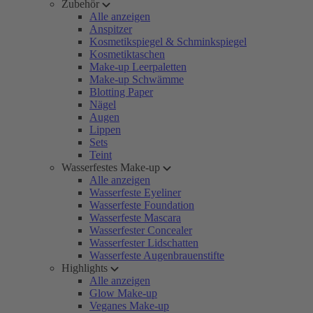
Zubehör
Alle anzeigen
Anspitzer
Kosmetikspiegel & Schminkspiegel
Kosmetiktaschen
Make-up Leerpaletten
Make-up Schwämme
Blotting Paper
Nägel
Augen
Lippen
Sets
Teint
Wasserfestes Make-up
Alle anzeigen
Wasserfeste Eyeliner
Wasserfeste Foundation
Wasserfeste Mascara
Wasserfester Concealer
Wasserfester Lidschatten
Wasserfeste Augenbrauenstifte
Highlights
Alle anzeigen
Glow Make-up
Veganes Make-up