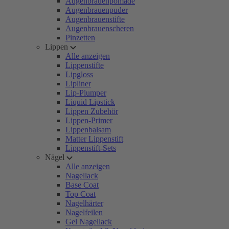
Augenbrauenpomade
Augenbrauenpuder
Augenbrauenstifte
Augenbrauenscheren
Pinzetten
Lippen
Alle anzeigen
Lippenstifte
Lipgloss
Lipliner
Lip-Plumper
Liquid Lipstick
Lippen Zubehör
Lippen-Primer
Lippenbalsam
Matter Lippenstift
Lippenstift-Sets
Nägel
Alle anzeigen
Nagellack
Base Coat
Top Coat
Nagelhärter
Nagelfeilen
Gel Nagellack