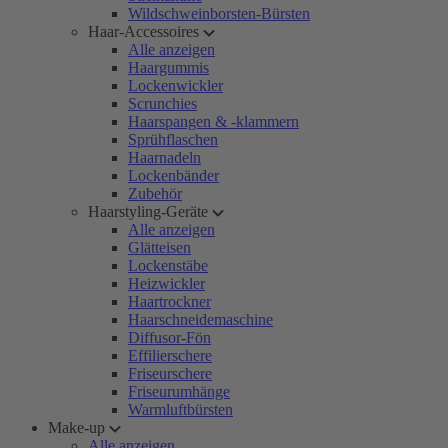
Wildschweinborsten-Bürsten
Haar-Accessoires
Alle anzeigen
Haargummis
Lockenwickler
Scrunchies
Haarspangen & -klammern
Sprühflaschen
Haarnadeln
Lockenbänder
Zubehör
Haarstyling-Geräte
Alle anzeigen
Glätteisen
Lockenstäbe
Heizwickler
Haartrockner
Haarschneidemaschine
Diffusor-Fön
Effilierschere
Friseurschere
Friseurumhänge
Warmluftbürsten
Make-up
Alle anzeigen