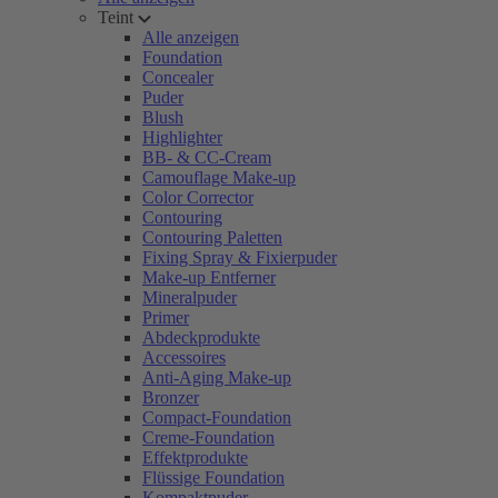
Teint
Alle anzeigen
Foundation
Concealer
Puder
Blush
Highlighter
BB- & CC-Cream
Camouflage Make-up
Color Corrector
Contouring
Contouring Paletten
Fixing Spray & Fixierpuder
Make-up Entferner
Mineralpuder
Primer
Abdeckprodukte
Accessoires
Anti-Aging Make-up
Bronzer
Compact-Foundation
Creme-Foundation
Effektprodukte
Flüssige Foundation
Kompaktpuder