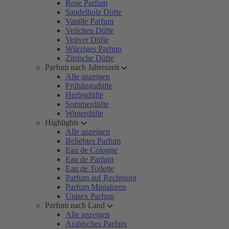
Rose Parfum
Sandelholz Düfte
Vanille Parfum
Veilchen Düfte
Vetiver Düfte
Würziges Parfum
Zitrische Düfte
Parfum nach Jahreszeit
Alle anzeigen
Frühlingsdüfte
Herbstdüfte
Sommerdüfte
Winterdüfte
Highlights
Alle anzeigen
Beliebtes Parfum
Eau de Cologne
Eau de Parfum
Eau de Toilette
Parfum auf Rechnung
Parfum Miniaturen
Unisex Parfum
Parfum nach Land
Alle anzeigen
Arabisches Parfum