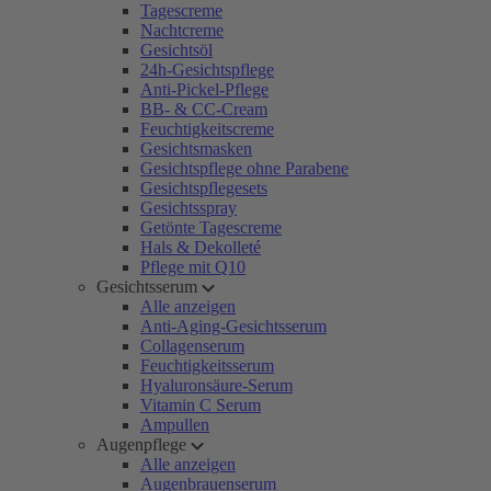
Tagescreme
Nachtcreme
Gesichtsöl
24h-Gesichtspflege
Anti-Pickel-Pflege
BB- & CC-Cream
Feuchtigkeitscreme
Gesichtsmasken
Gesichtspflege ohne Parabene
Gesichtspflegesets
Gesichtsspray
Getönte Tagescreme
Hals & Dekolleté
Pflege mit Q10
Gesichtsserum
Alle anzeigen
Anti-Aging-Gesichtsserum
Collagenserum
Feuchtigkeitsserum
Hyaluronsäure-Serum
Vitamin C Serum
Ampullen
Augenpflege
Alle anzeigen
Augenbrauenserum