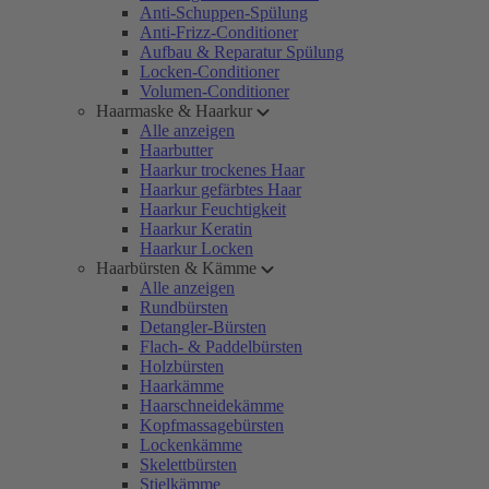
Anti-Schuppen-Spülung
Anti-Frizz-Conditioner
Aufbau & Reparatur Spülung
Locken-Conditioner
Volumen-Conditioner
Haarmaske & Haarkur
Alle anzeigen
Haarbutter
Haarkur trockenes Haar
Haarkur gefärbtes Haar
Haarkur Feuchtigkeit
Haarkur Keratin
Haarkur Locken
Haarbürsten & Kämme
Alle anzeigen
Rundbürsten
Detangler-Bürsten
Flach- & Paddelbürsten
Holzbürsten
Haarkämme
Haarschneidekämme
Kopfmassagebürsten
Lockenkämme
Skelettbürsten
Stielkämme