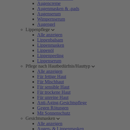
Augencreme
Augenmasken & -pads
Augenserum
Wimpernserum
Augengel
Lippenpflege
Alle anzeigen
Lippenbalsam
Lippenmasken
Lippenöl
Lippenpeeling
Lippenserum
Pflege nach Hautbedürfnis/Hauttyp
Alle anzeigen
Für fettige Haut
Für Mischhaut
Für sensible Haut
Für trockene Haut
Für unreine Haut
Anti-Aging-Gesichtspflege
Gegen Rötungen
Mit Sonnenschutz
Gesichtsmasken
Alle anzeigen
Augen- & Lippenmasken