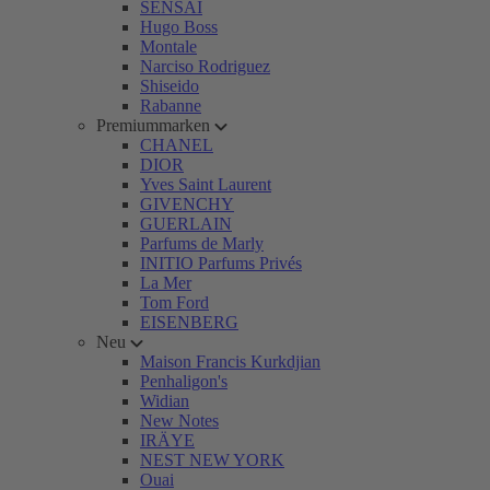
SENSAI
Hugo Boss
Montale
Narciso Rodriguez
Shiseido
Rabanne
Premiummarken
CHANEL
DIOR
Yves Saint Laurent
GIVENCHY
GUERLAIN
Parfums de Marly
INITIO Parfums Privés
La Mer
Tom Ford
EISENBERG
Neu
Maison Francis Kurkdjian
Penhaligon's
Widian
New Notes
IRÄYE
NEST NEW YORK
Ouai