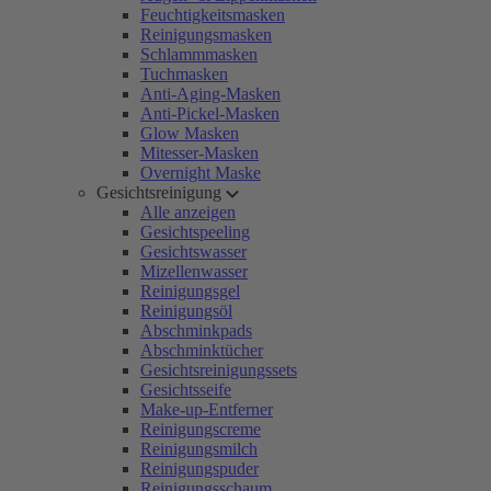
Feuchtigkeitsmasken
Reinigungsmasken
Schlammmasken
Tuchmasken
Anti-Aging-Masken
Anti-Pickel-Masken
Glow Masken
Mitesser-Masken
Overnight Maske
Gesichtsreinigung
Alle anzeigen
Gesichtspeeling
Gesichtswasser
Mizellenwasser
Reinigungsgel
Reinigungsöl
Abschminkpads
Abschminktücher
Gesichtsreinigungssets
Gesichtsseife
Make-up-Entferner
Reinigungscreme
Reinigungsmilch
Reinigungspuder
Reinigungsschaum