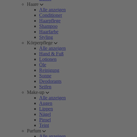
Haare
Alle anzeigen
Conditioner
Haarpflege
Shampoo
Haarfarbe
Styling
Körperpflege
Alle anzeigen
Hand & Fuß
Lotionen
Öle
Reinigung
Sonne
Deodorants
Seifen
Make-up
Alle anzeigen
Augen
Lippen
Nägel
Pinsel
Teint
Parfum
Alle anzeigen