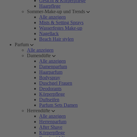
Gesicht & Körperpflege
Haarpflege
Sommer-Make-up und Trends
Alle anzeigen
Mists & Setting Sprays
Wasserfestes Make-up
Nagellack
Beach Hair stylen
Parfum
Alle anzeigen
Damendüfte
Alle anzeigen
Damenparfum
Haarparfum
Bodyspray
Duschgel Frauen
Deodorants
Körperpflege
Duftseifen
Parfum Sets Damen
Herrendüfte
Alle anzeigen
Herrenparfum
After Shave
Körperpflege