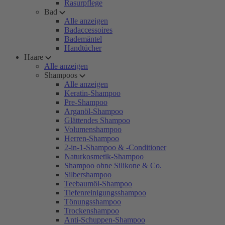
Rasurpflege
Bad
Alle anzeigen
Badaccessoires
Bademäntel
Handtücher
Haare
Alle anzeigen
Shampoos
Alle anzeigen
Keratin-Shampoo
Pre-Shampoo
Arganöl-Shampoo
Glättendes Shampoo
Volumenshampoo
Herren-Shampoo
2-in-1-Shampoo & -Conditioner
Naturkosmetik-Shampoo
Shampoo ohne Silikone & Co.
Silbershampoo
Teebaumöl-Shampoo
Tiefenreinigungsshampoo
Tönungsshampoo
Trockenshampoo
Anti-Schuppen-Shampoo