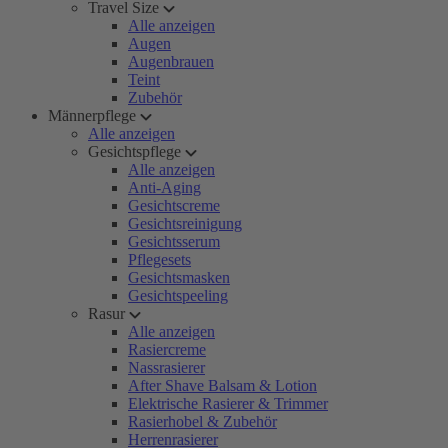
Travel Size
Alle anzeigen
Augen
Augenbrauen
Teint
Zubehör
Männerpflege
Alle anzeigen
Gesichtspflege
Alle anzeigen
Anti-Aging
Gesichtscreme
Gesichtsreinigung
Gesichtsserum
Pflegesets
Gesichtsmasken
Gesichtspeeling
Rasur
Alle anzeigen
Rasiercreme
Nassrasierer
After Shave Balsam & Lotion
Elektrische Rasierer & Trimmer
Rasierhobel & Zubehör
Herrenrasierer