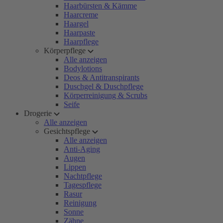
Haarbürsten & Kämme
Haarcreme
Haargel
Haarpaste
Haarpflege
Körperpflege
Alle anzeigen
Bodylotions
Deos & Antitranspirants
Duschgel & Duschpflege
Körperreinigung & Scrubs
Seife
Drogerie
Alle anzeigen
Gesichtspflege
Alle anzeigen
Anti-Aging
Augen
Lippen
Nachtpflege
Tagespflege
Rasur
Reinigung
Sonne
Zähne