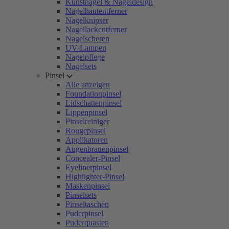
Kunstnägel & Nageldesign
Nagelhautentferner
Nagelknipser
Nagellackentferner
Nagelscheren
UV-Lampen
Nagelpflege
Nagelsets
Pinsel
Alle anzeigen
Foundationpinsel
Lidschattenpinsel
Lippenpinsel
Pinselreiniger
Rougepinsel
Applikatoren
Augenbrauenpinsel
Concealer-Pinsel
Eyelinerpinsel
Highlighter-Pinsel
Maskenpinsel
Pinselsets
Pinseltaschen
Puderpinsel
Puderquasten