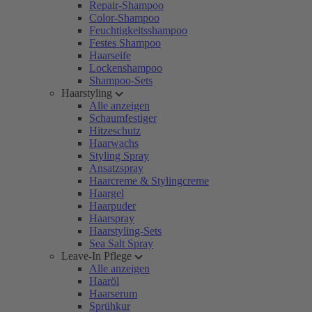
Repair-Shampoo
Color-Shampoo
Feuchtigkeitsshampoo
Festes Shampoo
Haarseife
Lockenshampoo
Shampoo-Sets
Haarstyling
Alle anzeigen
Schaumfestiger
Hitzeschutz
Haarwachs
Styling Spray
Ansatzspray
Haarcreme & Stylingcreme
Haargel
Haarpuder
Haarspray
Haarstyling-Sets
Sea Salt Spray
Leave-In Pflege
Alle anzeigen
Haaröl
Haarserum
Sprühkur