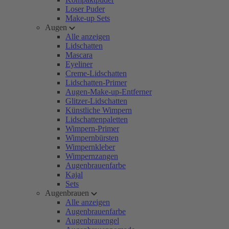
Loser Puder
Make-up Sets
Augen
Alle anzeigen
Lidschatten
Mascara
Eyeliner
Creme-Lidschatten
Lidschatten-Primer
Augen-Make-up-Entferner
Glitzer-Lidschatten
Künstliche Wimpern
Lidschattenpaletten
Wimpern-Primer
Wimpernbürsten
Wimpernkleber
Wimpernzangen
Augenbrauenfarbe
Kajal
Sets
Augenbrauen
Alle anzeigen
Augenbrauenfarbe
Augenbrauengel