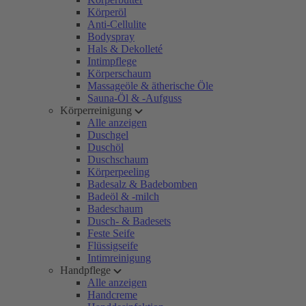
Körperöl
Anti-Cellulite
Bodyspray
Hals & Dekolleté
Intimpflege
Körperschaum
Massageöle & ätherische Öle
Sauna-Öl & -Aufguss
Körperreinigung
Alle anzeigen
Duschgel
Duschöl
Duschschaum
Körperpeeling
Badesalz & Badebomben
Badeöl & -milch
Badeschaum
Dusch- & Badesets
Feste Seife
Flüssigseife
Intimreinigung
Handpflege
Alle anzeigen
Handcreme