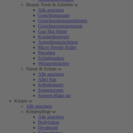
Beauty Tools & Zubehör
Alle anzeigen
Gesichtsmassage
Gesichtsreinigungsbürsten
Gesichtsreinigungstools
Gua Sha Steine
Kosmetikspiegel
Augenbrauenscheren
Micro Needle Roller
Pinzetten
Schlafmasken
Wimpernbürsten
Sonne & Schutz
Alle anzeigen
After Sun
Selbstbräuner
Sonnencreme
Sonnen-Make-up
Körper
Alle anzeigen
Körperpflege
Alle anzeigen
Bodylotion
Deodorant
Körperbutter