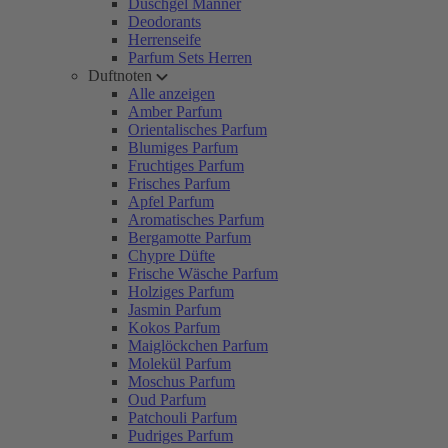
Duschgel Männer
Deodorants
Herrenseife
Parfum Sets Herren
Duftnoten
Alle anzeigen
Amber Parfum
Orientalisches Parfum
Blumiges Parfum
Fruchtiges Parfum
Frisches Parfum
Apfel Parfum
Aromatisches Parfum
Bergamotte Parfum
Chypre Düfte
Frische Wäsche Parfum
Holziges Parfum
Jasmin Parfum
Kokos Parfum
Maiglöckchen Parfum
Molekül Parfum
Moschus Parfum
Oud Parfum
Patchouli Parfum
Pudriges Parfum