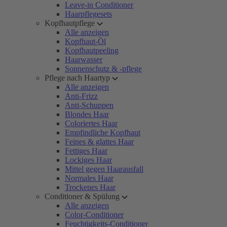
Leave-in Conditioner
Haarpflegesets
Kopfhautpflege
Alle anzeigen
Kopfhaut-Öl
Kopfhautpeeling
Haarwasser
Sonnenschutz & -pflege
Pflege nach Haartyp
Alle anzeigen
Anti-Frizz
Anti-Schuppen
Blondes Haar
Coloriertes Haar
Empfindliche Kopfhaut
Feines & glattes Haar
Fettiges Haar
Lockiges Haar
Mittel gegen Haarausfall
Normales Haar
Trockenes Haar
Conditioner & Spülung
Alle anzeigen
Color-Conditioner
Feuchtigkeits-Conditioner