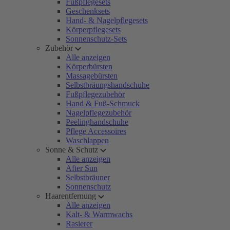
Fußpflegesets
Geschenksets
Hand- & Nagelpflegesets
Körperpflegesets
Sonnenschutz-Sets
Zubehör
Alle anzeigen
Körperbürsten
Massagebürsten
Selbstbräungshandschuhe
Fußpflegezubehör
Hand & Fuß-Schmuck
Nagelpflegezubehör
Peelinghandschuhe
Pflege Accessoires
Waschlappen
Sonne & Schutz
Alle anzeigen
After Sun
Selbstbräuner
Sonnenschutz
Haarentfernung
Alle anzeigen
Kalt- & Warmwachs
Rasierer