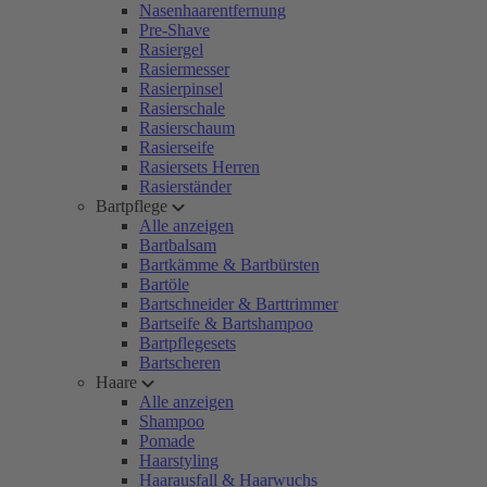
Nasenhaarentfernung
Pre-Shave
Rasiergel
Rasiermesser
Rasierpinsel
Rasierschale
Rasierschaum
Rasierseife
Rasiersets Herren
Rasierständer
Bartpflege
Alle anzeigen
Bartbalsam
Bartkämme & Bartbürsten
Bartöle
Bartschneider & Barttrimmer
Bartseife & Bartshampoo
Bartpflegesets
Bartscheren
Haare
Alle anzeigen
Shampoo
Pomade
Haarstyling
Haarausfall & Haarwuchs