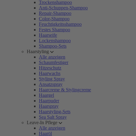
Trockenshampoo
Anti-Schuppen-Shampoo
Repair-Shampoo
Color-Shampoo
Feuchtigkeitsshampoo
Festes Shampoo
Haarseife
Lockenshampoo
Shampoo-Sets
Haarstyling
Alle anzeigen
Schaumfestiger
Hitzeschutz
Haarwachs
Styling Spray
Ansatzspray
Haarcreme & Stylingcreme
Haargel
Haarpuder
Haarspray
Haarstyling-Sets
Sea Salt Spray
Leave-In Pflege
Alle anzeigen
Haaröl