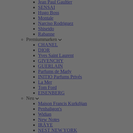
Jean Paul Gaultier
SENSAI
Hugo Boss
Montale
Narciso Rodriguez
Shiseido
Rabanne
Premiummarken
CHANEL
DIOR
Yves Saint Laurent
GIVENCHY
GUERLAIN
Parfums de Marly
INITIO Parfums Privés
La Mer
Tom Ford
EISENBERG
Neu
Maison Francis Kurkdjian
Penhaligon's
Widian
New Notes
IRÄYE
NEST NEW YORK