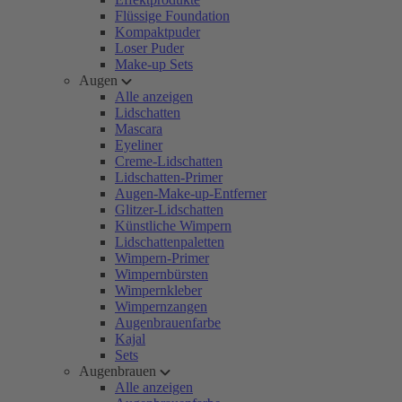
Flüssige Foundation
Kompaktpuder
Loser Puder
Make-up Sets
Augen
Alle anzeigen
Lidschatten
Mascara
Eyeliner
Creme-Lidschatten
Lidschatten-Primer
Augen-Make-up-Entferner
Glitzer-Lidschatten
Künstliche Wimpern
Lidschattenpaletten
Wimpern-Primer
Wimpernbürsten
Wimpernkleber
Wimpernzangen
Augenbrauenfarbe
Kajal
Sets
Augenbrauen
Alle anzeigen