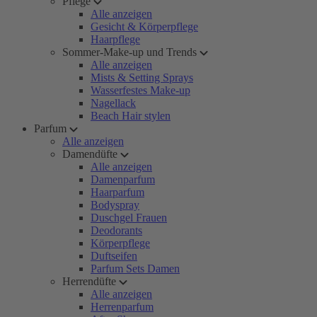
Pflege
Alle anzeigen
Gesicht & Körperpflege
Haarpflege
Sommer-Make-up und Trends
Alle anzeigen
Mists & Setting Sprays
Wasserfestes Make-up
Nagellack
Beach Hair stylen
Parfum
Alle anzeigen
Damendüfte
Alle anzeigen
Damenparfum
Haarparfum
Bodyspray
Duschgel Frauen
Deodorants
Körperpflege
Duftseifen
Parfum Sets Damen
Herrendüfte
Alle anzeigen
Herrenparfum