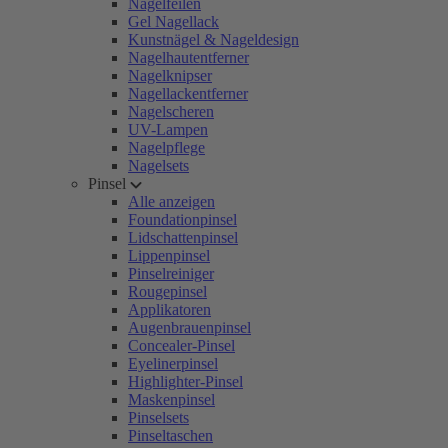
Nagelfeilen
Gel Nagellack
Kunstnägel & Nageldesign
Nagelhautentferner
Nagelknipser
Nagellackentferner
Nagelscheren
UV-Lampen
Nagelpflege
Nagelsets
Pinsel
Alle anzeigen
Foundationpinsel
Lidschattenpinsel
Lippenpinsel
Pinselreiniger
Rougepinsel
Applikatoren
Augenbrauenpinsel
Concealer-Pinsel
Eyelinerpinsel
Highlighter-Pinsel
Maskenpinsel
Pinselsets
Pinseltaschen