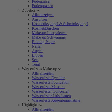
Puderpinsel
Puderquasten
Zubehör
Alle anzeigen
Anspitzer
Kosmetikspiegel & Schminkspiegel
Kosmetiktaschen
Make-up Leerpaletten
Make-up Schwämme
Blotting Paper
Nägel
Augen
Lippen
Sets
Teint
Wasserfestes Make-up
Alle anzeigen
Wasserfeste Eyeliner
Wasserfeste Foundation
Wasserfeste Mascara
Wasserfester Concealer
Wasserfester Lidschatten
Wasserfeste Augenbrauenstifte
Highlights
Alle anzeigen