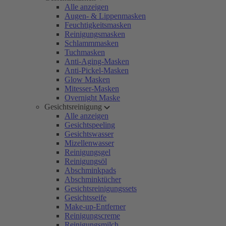
Alle anzeigen
Augen- & Lippenmasken
Feuchtigkeitsmasken
Reinigungsmasken
Schlammmasken
Tuchmasken
Anti-Aging-Masken
Anti-Pickel-Masken
Glow Masken
Mitesser-Masken
Overnight Maske
Gesichtsreinigung
Alle anzeigen
Gesichtspeeling
Gesichtswasser
Mizellenwasser
Reinigungsgel
Reinigungsöl
Abschminkpads
Abschminktücher
Gesichtsreinigungssets
Gesichtsseife
Make-up-Entferner
Reinigungscreme
Reinigungsmilch