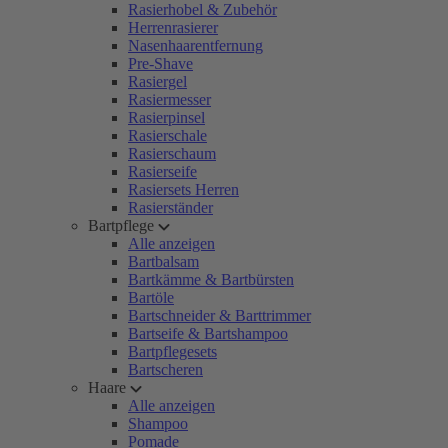
Rasierhobel & Zubehör
Herrenrasierer
Nasenhaarentfernung
Pre-Shave
Rasiergel
Rasiermesser
Rasierpinsel
Rasierschale
Rasierschaum
Rasierseife
Rasiersets Herren
Rasierständer
Bartpflege
Alle anzeigen
Bartbalsam
Bartkämme & Bartbürsten
Bartöle
Bartschneider & Barttrimmer
Bartseife & Bartshampoo
Bartpflegesets
Bartscheren
Haare
Alle anzeigen
Shampoo
Pomade