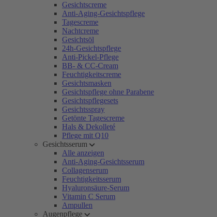
Gesichtscreme
Anti-Aging-Gesichtspflege
Tagescreme
Nachtcreme
Gesichtsöl
24h-Gesichtspflege
Anti-Pickel-Pflege
BB- & CC-Cream
Feuchtigkeitscreme
Gesichtsmasken
Gesichtspflege ohne Parabene
Gesichtspflegesets
Gesichtsspray
Getönte Tagescreme
Hals & Dekolleté
Pflege mit Q10
Gesichtsserum
Alle anzeigen
Anti-Aging-Gesichtsserum
Collagenserum
Feuchtigkeitsserum
Hyaluronsäure-Serum
Vitamin C Serum
Ampullen
Augenpflege