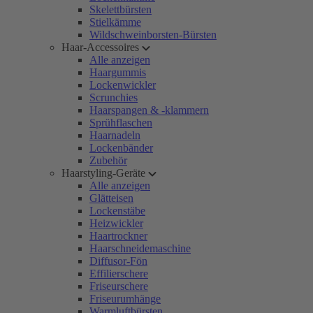
Skelettbürsten
Stielkämme
Wildschweinborsten-Bürsten
Haar-Accessoires
Alle anzeigen
Haargummis
Lockenwickler
Scrunchies
Haarspangen & -klammern
Sprühflaschen
Haarnadeln
Lockenbänder
Zubehör
Haarstyling-Geräte
Alle anzeigen
Glätteisen
Lockenstäbe
Heizwickler
Haartrockner
Haarschneidemaschine
Diffusor-Fön
Effilierschere
Friseurschere
Friseurumhänge
Warmluftbürsten