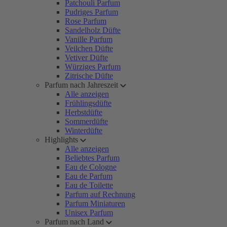
Patchouli Parfum
Pudriges Parfum
Rose Parfum
Sandelholz Düfte
Vanille Parfum
Veilchen Düfte
Vetiver Düfte
Würziges Parfum
Zitrische Düfte
Parfum nach Jahreszeit
Alle anzeigen
Frühlingsdüfte
Herbstdüfte
Sommerdüfte
Winterdüfte
Highlights
Alle anzeigen
Beliebtes Parfum
Eau de Cologne
Eau de Parfum
Eau de Toilette
Parfum auf Rechnung
Parfum Miniaturen
Unisex Parfum
Parfum nach Land