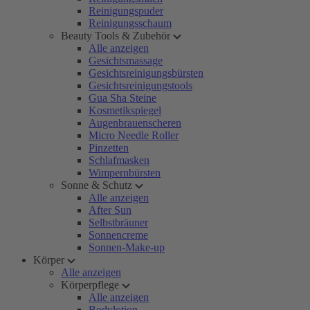
Reinigungspuder
Reinigungsschaum
Beauty Tools & Zubehör
Alle anzeigen
Gesichtsmassage
Gesichtsreinigungsbürsten
Gesichtsreinigungstools
Gua Sha Steine
Kosmetikspiegel
Augenbrauenscheren
Micro Needle Roller
Pinzetten
Schlafmasken
Wimpernbürsten
Sonne & Schutz
Alle anzeigen
After Sun
Selbstbräuner
Sonnencreme
Sonnen-Make-up
Körper
Alle anzeigen
Körperpflege
Alle anzeigen
Bodylotion