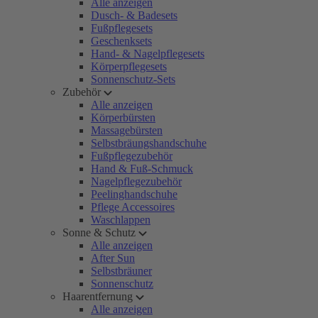
Alle anzeigen
Dusch- & Badesets
Fußpflegesets
Geschenksets
Hand- & Nagelpflegesets
Körperpflegesets
Sonnenschutz-Sets
Zubehör
Alle anzeigen
Körperbürsten
Massagebürsten
Selbstbräungshandschuhe
Fußpflegezubehör
Hand & Fuß-Schmuck
Nagelpflegezubehör
Peelinghandschuhe
Pflege Accessoires
Waschlappen
Sonne & Schutz
Alle anzeigen
After Sun
Selbstbräuner
Sonnenschutz
Haarentfernung
Alle anzeigen