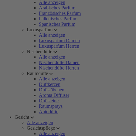
Alle anzeigen
Arabisches Parfum
Französisches Parfum
Italienisches Parfum
Spanisches Parfum
Luxusparfum
Alle anzeigen
Luxusparfum Damen
Luxusparfum Herren
Nischendüfte
Alle anzeigen
Nischendüfte Damen
Nischendüfte Herren
Raumdüfte
Alle anzeigen
Duftkerzen
Duftstäbchen
Aroma Diffuser
Duftsteine
Raumsprays
Autodüfte
Gesicht
Alle anzeigen
Gesichtspflege
Alle anzeigen