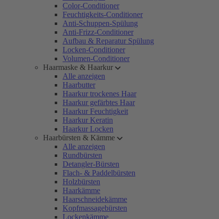
Color-Conditioner
Feuchtigkeits-Conditioner
Anti-Schuppen-Spülung
Anti-Frizz-Conditioner
Aufbau & Reparatur Spülung
Locken-Conditioner
Volumen-Conditioner
Haarmaske & Haarkur
Alle anzeigen
Haarbutter
Haarkur trockenes Haar
Haarkur gefärbtes Haar
Haarkur Feuchtigkeit
Haarkur Keratin
Haarkur Locken
Haarbürsten & Kämme
Alle anzeigen
Rundbürsten
Detangler-Bürsten
Flach- & Paddelbürsten
Holzbürsten
Haarkämme
Haarschneidekämme
Kopfmassagebürsten
Lockenkämme