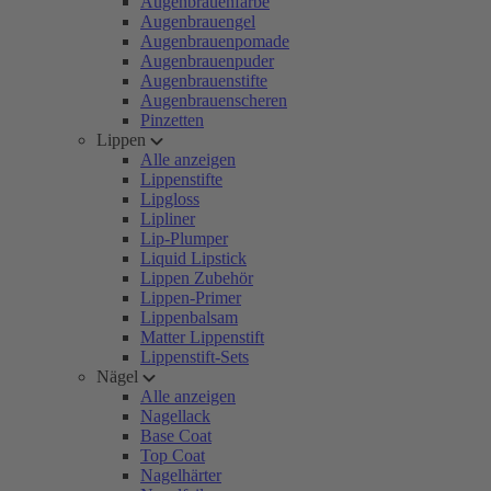
Augenbrauenfarbe
Augenbrauengel
Augenbrauenpomade
Augenbrauenpuder
Augenbrauenstifte
Augenbrauenscheren
Pinzetten
Lippen
Alle anzeigen
Lippenstifte
Lipgloss
Lipliner
Lip-Plumper
Liquid Lipstick
Lippen Zubehör
Lippen-Primer
Lippenbalsam
Matter Lippenstift
Lippenstift-Sets
Nägel
Alle anzeigen
Nagellack
Base Coat
Top Coat
Nagelhärter