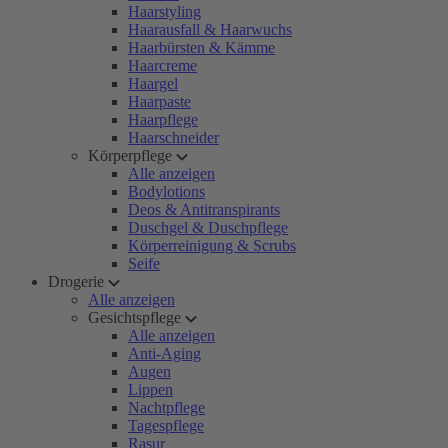
Haarstyling
Haarausfall & Haarwuchs
Haarbürsten & Kämme
Haarcreme
Haargel
Haarpaste
Haarpflege
Haarschneider
Körperpflege
Alle anzeigen
Bodylotions
Deos & Antitranspirants
Duschgel & Duschpflege
Körperreinigung & Scrubs
Seife
Drogerie
Alle anzeigen
Gesichtspflege
Alle anzeigen
Anti-Aging
Augen
Lippen
Nachtpflege
Tagespflege
Rasur