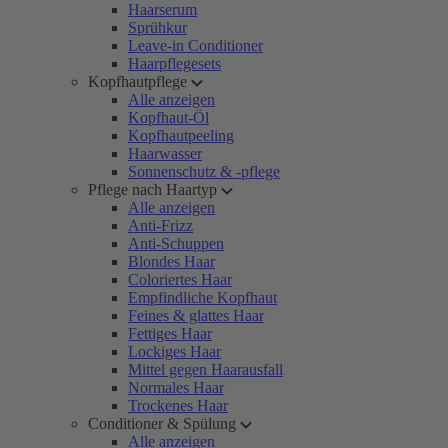
Haarserum
Sprühkur
Leave-in Conditioner
Haarpflegesets
Kopfhautpflege
Alle anzeigen
Kopfhaut-Öl
Kopfhautpeeling
Haarwasser
Sonnenschutz & -pflege
Pflege nach Haartyp
Alle anzeigen
Anti-Frizz
Anti-Schuppen
Blondes Haar
Coloriertes Haar
Empfindliche Kopfhaut
Feines & glattes Haar
Fettiges Haar
Lockiges Haar
Mittel gegen Haarausfall
Normales Haar
Trockenes Haar
Conditioner & Spülung
Alle anzeigen