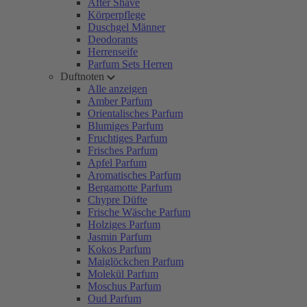
After Shave
Körperpflege
Duschgel Männer
Deodorants
Herrenseife
Parfum Sets Herren
Duftnoten
Alle anzeigen
Amber Parfum
Orientalisches Parfum
Blumiges Parfum
Fruchtiges Parfum
Frisches Parfum
Apfel Parfum
Aromatisches Parfum
Bergamotte Parfum
Chypre Düfte
Frische Wäsche Parfum
Holziges Parfum
Jasmin Parfum
Kokos Parfum
Maiglöckchen Parfum
Molekül Parfum
Moschus Parfum
Oud Parfum