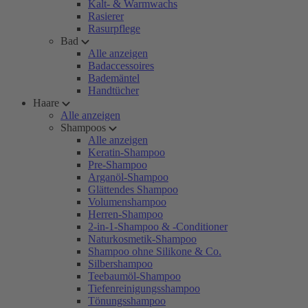
Kalt- & Warmwachs
Rasierer
Rasurpflege
Bad
Alle anzeigen
Badaccessoires
Bademäntel
Handtücher
Haare
Alle anzeigen
Shampoos
Alle anzeigen
Keratin-Shampoo
Pre-Shampoo
Arganöl-Shampoo
Glättendes Shampoo
Volumenshampoo
Herren-Shampoo
2-in-1-Shampoo & -Conditioner
Naturkosmetik-Shampoo
Shampoo ohne Silikone & Co.
Silbershampoo
Teebaumöl-Shampoo
Tiefenreinigungsshampoo
Tönungsshampoo