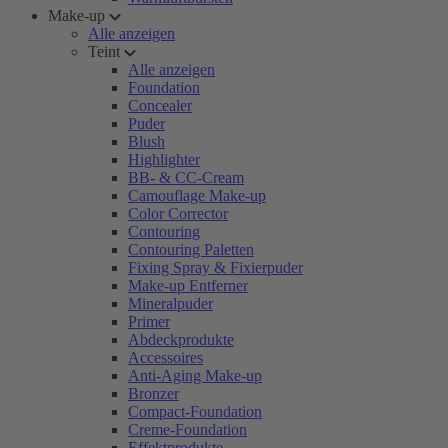
Make-up
Alle anzeigen
Teint
Alle anzeigen
Foundation
Concealer
Puder
Blush
Highlighter
BB- & CC-Cream
Camouflage Make-up
Color Corrector
Contouring
Contouring Paletten
Fixing Spray & Fixierpuder
Make-up Entferner
Mineralpuder
Primer
Abdeckprodukte
Accessoires
Anti-Aging Make-up
Bronzer
Compact-Foundation
Creme-Foundation
Effektprodukte