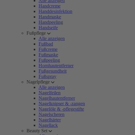
Alle anzeigen
Handcreme
Handdesinfektion
Handmaske
Handpeeling
Handseife
Fußpflege
Alle anzeigen
Fußbad
Fußcreme
Fußmaske
Fußpeeling
Hornhautentferner
Fußgesundheit
Fußspray
Nagelpflege
Alle anzeigen
Nagelfeilen
Nagelhautentferner
Nagelknipser & -zangen
Nagelöle & -pflegestifte
Nagelscheren
Nagelhärter
Nagellack
Beauty Set