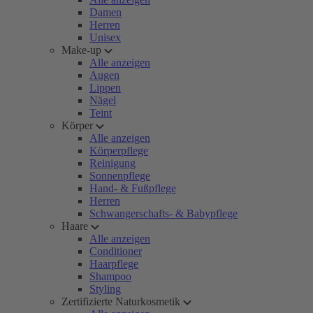
Damen
Herren
Unisex
Make-up
Alle anzeigen
Augen
Lippen
Nägel
Teint
Körper
Alle anzeigen
Körperpflege
Reinigung
Sonnenpflege
Hand- & Fußpflege
Herren
Schwangerschafts- & Babypflege
Haare
Alle anzeigen
Conditioner
Haarpflege
Shampoo
Styling
Zertifizierte Naturkosmetik