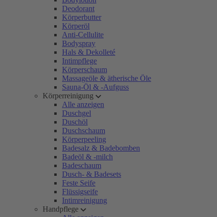
Deodorant
Körperbutter
Körperöl
Anti-Cellulite
Bodyspray
Hals & Dekolleté
Intimpflege
Körperschaum
Massageöle & ätherische Öle
Sauna-Öl & -Aufguss
Körperreinigung
Alle anzeigen
Duschgel
Duschöl
Duschschaum
Körperpeeling
Badesalz & Badebomben
Badeöl & -milch
Badeschaum
Dusch- & Badesets
Feste Seife
Flüssigseife
Intimreinigung
Handpflege