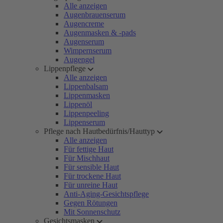
Alle anzeigen
Augenbrauenserum
Augencreme
Augenmasken & -pads
Augenserum
Wimpernserum
Augengel
Lippenpflege
Alle anzeigen
Lippenbalsam
Lippenmasken
Lippenöl
Lippenpeeling
Lippenserum
Pflege nach Hautbedürfnis/Hauttyp
Alle anzeigen
Für fettige Haut
Für Mischhaut
Für sensible Haut
Für trockene Haut
Für unreine Haut
Anti-Aging-Gesichtspflege
Gegen Rötungen
Mit Sonnenschutz
Gesichtsmasken