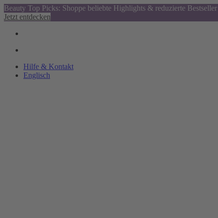
Beauty Top Picks: Shoppe beliebte Highlights & reduzierte Bestseller
Jetzt entdecken
Hilfe & Kontakt
Englisch