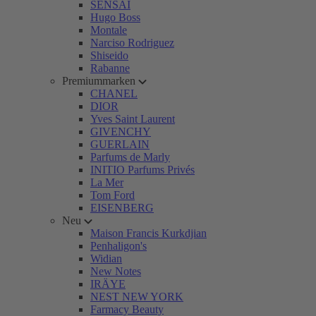
SENSAI
Hugo Boss
Montale
Narciso Rodriguez
Shiseido
Rabanne
Premiummarken
CHANEL
DIOR
Yves Saint Laurent
GIVENCHY
GUERLAIN
Parfums de Marly
INITIO Parfums Privés
La Mer
Tom Ford
EISENBERG
Neu
Maison Francis Kurkdjian
Penhaligon's
Widian
New Notes
IRÄYE
NEST NEW YORK
Farmacy Beauty