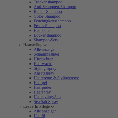
Trockenshampoo
Anti-Schuppen-Shampoo
Repair-Shampoo
Color-Shampoo
Feuchtigkeitsshampoo
Festes Shampoo
Haarseife
Lockenshampoo
Shampoo-Sets
Haarstyling
Alle anzeigen
Schaumfestiger
Hitzeschutz
Haarwachs
Styling Spray
Ansatzspray
Haarcreme & Stylingcreme
Haargel
Haarpuder
Haarspray
Haarstyling-Sets
Sea Salt Spray
Leave-In Pflege
Alle anzeigen
Haaröl