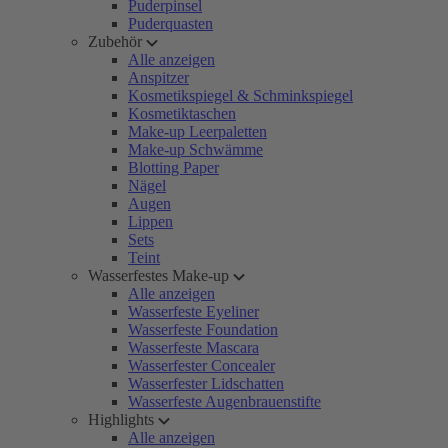
Puderpinsel
Puderquasten
Zubehör
Alle anzeigen
Anspitzer
Kosmetikspiegel & Schminkspiegel
Kosmetiktaschen
Make-up Leerpaletten
Make-up Schwämme
Blotting Paper
Nägel
Augen
Lippen
Sets
Teint
Wasserfestes Make-up
Alle anzeigen
Wasserfeste Eyeliner
Wasserfeste Foundation
Wasserfeste Mascara
Wasserfester Concealer
Wasserfester Lidschatten
Wasserfeste Augenbrauenstifte
Highlights
Alle anzeigen