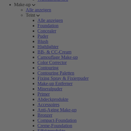
Make-up
Alle anzeigen
Teint
Alle anzeigen
Foundation
Concealer
Puder
Blush
Highlighter
BB- & CC-Cream
Camouflage Make-up
Color Corrector
Contouring
Contouring Paletten
Fixing Spray & Fixierpuder
Make-up Entferner
Mineralpuder
Primer
Abdeckprodukte
Accessoires
Anti-Aging Make-up
Bronzer
Compact-Foundation
Creme-Foundation
Effektprodukte