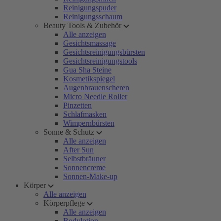
Reinigungspuder
Reinigungsschaum
Beauty Tools & Zubehör
Alle anzeigen
Gesichtsmassage
Gesichtsreinigungsbürsten
Gesichtsreinigungstools
Gua Sha Steine
Kosmetikspiegel
Augenbrauenscheren
Micro Needle Roller
Pinzetten
Schlafmasken
Wimpernbürsten
Sonne & Schutz
Alle anzeigen
After Sun
Selbstbräuner
Sonnencreme
Sonnen-Make-up
Körper
Alle anzeigen
Körperpflege
Alle anzeigen
Bodylotion