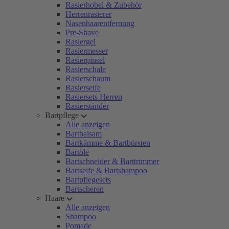
Rasierhobel & Zubehör
Herrenrasierer
Nasenhaarentfernung
Pre-Shave
Rasiergel
Rasiermesser
Rasierpinsel
Rasierschale
Rasierschaum
Rasierseife
Rasiersets Herren
Rasierständer
Bartpflege
Alle anzeigen
Bartbalsam
Bartkämme & Bartbürsten
Bartöle
Bartschneider & Barttrimmer
Bartseife & Bartshampoo
Bartpflegesets
Bartscheren
Haare
Alle anzeigen
Shampoo
Pomade