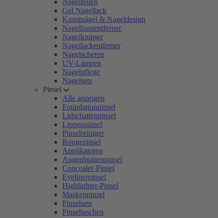
Nagelfeilen
Gel Nagellack
Kunstnägel & Nageldesign
Nagelhautentferner
Nagelknipser
Nagellackentferner
Nagelscheren
UV-Lampen
Nagelpflege
Nagelsets
Pinsel
Alle anzeigen
Foundationpinsel
Lidschattenpinsel
Lippenpinsel
Pinselreiniger
Rougepinsel
Applikatoren
Augenbrauenpinsel
Concealer-Pinsel
Eyelinerpinsel
Highlighter-Pinsel
Maskenpinsel
Pinselsets
Pinseltaschen