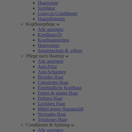
Haarserum
Sprühkur
Leave-in Conditioner
Haarpflegesets
Kopfhautpflege
Alle anzeigen
Kopfhaut-Öl
Kopfhautpeeling
Haarwasser
Sonnenschutz & -pflege
Pflege nach Haartyp
Alle anzeigen
Anti-Frizz
Anti-Schuppen
Blondes Haar
Coloriertes Haar
Empfindliche Kopfhaut
Feines & glattes Haar
Fettiges Haar
Lockiges Haar
Mittel gegen Haarausfall
Normales Haar
Trockenes Haar
Conditioner & Spülung
Alle anzeigen