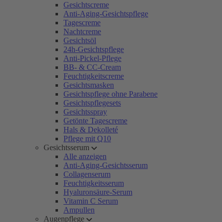
Gesichtscreme
Anti-Aging-Gesichtspflege
Tagescreme
Nachtcreme
Gesichtsöl
24h-Gesichtspflege
Anti-Pickel-Pflege
BB- & CC-Cream
Feuchtigkeitscreme
Gesichtsmasken
Gesichtspflege ohne Parabene
Gesichtspflegesets
Gesichtsspray
Getönte Tagescreme
Hals & Dekolleté
Pflege mit Q10
Gesichtsserum
Alle anzeigen
Anti-Aging-Gesichtsserum
Collagenserum
Feuchtigkeitsserum
Hyaluronsäure-Serum
Vitamin C Serum
Ampullen
Augenpflege