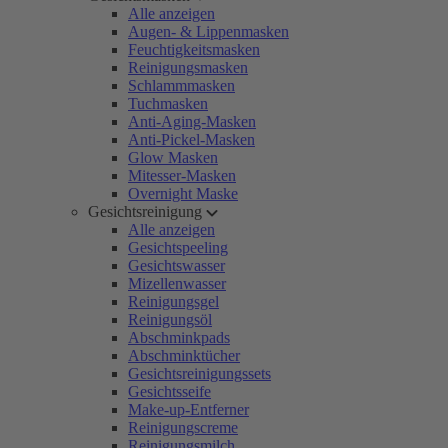
Alle anzeigen
Augen- & Lippenmasken
Feuchtigkeitsmasken
Reinigungsmasken
Schlammmasken
Tuchmasken
Anti-Aging-Masken
Anti-Pickel-Masken
Glow Masken
Mitesser-Masken
Overnight Maske
Gesichtsreinigung
Alle anzeigen
Gesichtspeeling
Gesichtswasser
Mizellenwasser
Reinigungsgel
Reinigungsöl
Abschminkpads
Abschminktücher
Gesichtsreinigungssets
Gesichtsseife
Make-up-Entferner
Reinigungscreme
Reinigungsmilch