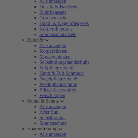
Alle anzeigen
Dusch- & Badesets
Fußpflegesets
Geschenksets
Hand- & Nagelpflegesets
Körperpflegesets
Sonnenschutz-Sets
Zubehör
Alle anzeigen
Körperbürsten
Massagebürsten
Selbstbräungshandschuhe
Fußpflegezubehör
Hand & Fuß-Schmuck
Nagelpflegezubehör
Peelinghandschuhe
Pflege Accessoires
Waschlappen
Sonne & Schutz
Alle anzeigen
After Sun
Selbstbräuner
Sonnenschutz
Haarentfernung
Alle anzeigen