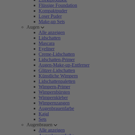
Flüssige Foundation
Kompaktpuder
Loser Puder
Make-up Sets
Augen
Alle anzeigen
Lidschatten
Mascara
Eyeliner
Creme-Lidschatten
Lidschatten-Primer
Augen-Make-up-Entferner
Glitzer-Lidschatten
Künstliche Wimpern
Lidschattenpaletten
Wimpern-Primer
Wimpernbürsten
Wimpernkleber
Wimpernzangen
Augenbrauenfarbe
Kajal
Sets
Augenbrauen
Alle anzeigen