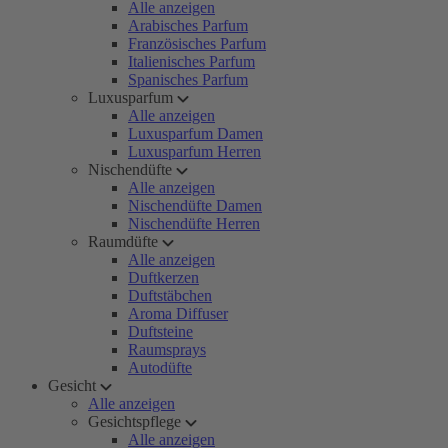
Alle anzeigen
Arabisches Parfum
Französisches Parfum
Italienisches Parfum
Spanisches Parfum
Luxusparfum
Alle anzeigen
Luxusparfum Damen
Luxusparfum Herren
Nischendüfte
Alle anzeigen
Nischendüfte Damen
Nischendüfte Herren
Raumdüfte
Alle anzeigen
Duftkerzen
Duftstäbchen
Aroma Diffuser
Duftsteine
Raumsprays
Autodüfte
Gesicht
Alle anzeigen
Gesichtspflege
Alle anzeigen