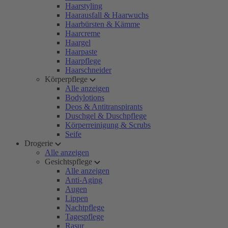
Haarstyling
Haarausfall & Haarwuchs
Haarbürsten & Kämme
Haarcreme
Haargel
Haarpaste
Haarpflege
Haarschneider
Körperpflege
Alle anzeigen
Bodylotions
Deos & Antitranspirants
Duschgel & Duschpflege
Körperreinigung & Scrubs
Seife
Drogerie
Alle anzeigen
Gesichtspflege
Alle anzeigen
Anti-Aging
Augen
Lippen
Nachtpflege
Tagespflege
Rasur