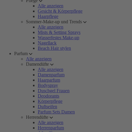
Pflege
Alle anzeigen
Gesicht & Körperpflege
Haarpflege
Sommer-Make-up und Trends
Alle anzeigen
Mists & Setting Sprays
Wasserfestes Make-up
Nagellack
Beach Hair stylen
Parfum
Alle anzeigen
Damendüfte
Alle anzeigen
Damenparfum
Haarparfum
Bodyspray
Duschgel Frauen
Deodorants
Körperpflege
Duftseifen
Parfum Sets Damen
Herrendüfte
Alle anzeigen
Herrenparfum