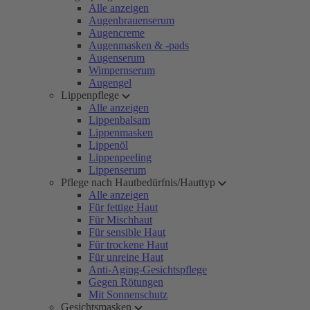
Alle anzeigen
Augenbrauenserum
Augencreme
Augenmasken & -pads
Augenserum
Wimpernserum
Augengel
Lippenpflege
Alle anzeigen
Lippenbalsam
Lippenmasken
Lippenöl
Lippenpeeling
Lippenserum
Pflege nach Hautbedürfnis/Hauttyp
Alle anzeigen
Für fettige Haut
Für Mischhaut
Für sensible Haut
Für trockene Haut
Für unreine Haut
Anti-Aging-Gesichtspflege
Gegen Rötungen
Mit Sonnenschutz
Gesichtsmasken