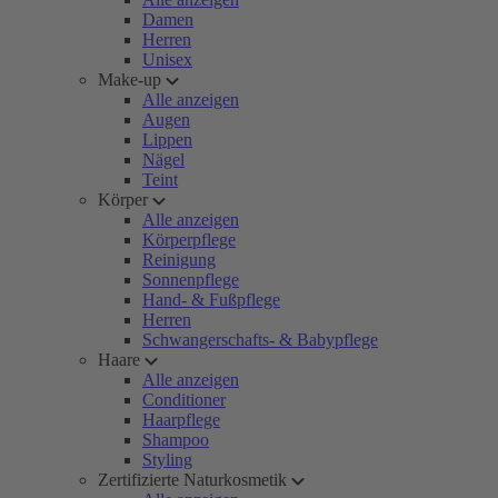
Damen
Herren
Unisex
Make-up
Alle anzeigen
Augen
Lippen
Nägel
Teint
Körper
Alle anzeigen
Körperpflege
Reinigung
Sonnenpflege
Hand- & Fußpflege
Herren
Schwangerschafts- & Babypflege
Haare
Alle anzeigen
Conditioner
Haarpflege
Shampoo
Styling
Zertifizierte Naturkosmetik