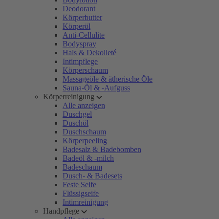
Deodorant
Körperbutter
Körperöl
Anti-Cellulite
Bodyspray
Hals & Dekolleté
Intimpflege
Körperschaum
Massageöle & ätherische Öle
Sauna-Öl & -Aufguss
Körperreinigung
Alle anzeigen
Duschgel
Duschöl
Duschschaum
Körperpeeling
Badesalz & Badebomben
Badeöl & -milch
Badeschaum
Dusch- & Badesets
Feste Seife
Flüssigseife
Intimreinigung
Handpflege