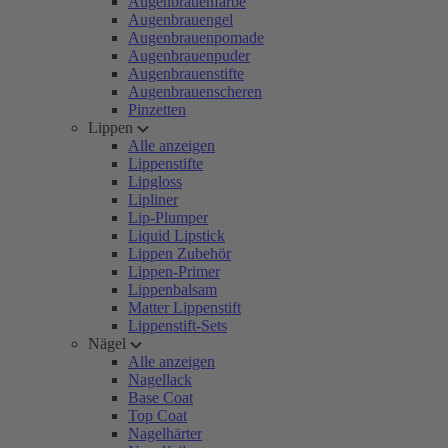
Augenbrauenfarbe
Augenbrauengel
Augenbrauenpomade
Augenbrauenpuder
Augenbrauenstifte
Augenbrauenscheren
Pinzetten
Lippen
Alle anzeigen
Lippenstifte
Lipgloss
Lipliner
Lip-Plumper
Liquid Lipstick
Lippen Zubehör
Lippen-Primer
Lippenbalsam
Matter Lippenstift
Lippenstift-Sets
Nägel
Alle anzeigen
Nagellack
Base Coat
Top Coat
Nagelhärter