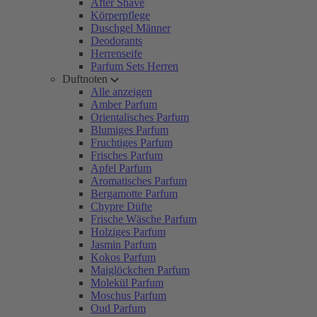
After Shave
Körperpflege
Duschgel Männer
Deodorants
Herrenseife
Parfum Sets Herren
Duftnoten
Alle anzeigen
Amber Parfum
Orientalisches Parfum
Blumiges Parfum
Fruchtiges Parfum
Frisches Parfum
Apfel Parfum
Aromatisches Parfum
Bergamotte Parfum
Chypre Düfte
Frische Wäsche Parfum
Holziges Parfum
Jasmin Parfum
Kokos Parfum
Maiglöckchen Parfum
Molekül Parfum
Moschus Parfum
Oud Parfum