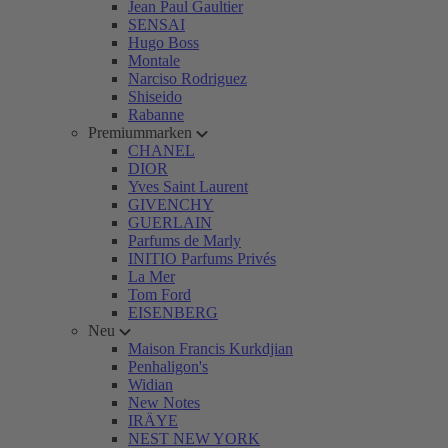
Jean Paul Gaultier
SENSAI
Hugo Boss
Montale
Narciso Rodriguez
Shiseido
Rabanne
Premiummarken
CHANEL
DIOR
Yves Saint Laurent
GIVENCHY
GUERLAIN
Parfums de Marly
INITIO Parfums Privés
La Mer
Tom Ford
EISENBERG
Neu
Maison Francis Kurkdjian
Penhaligon's
Widian
New Notes
IRÄYE
NEST NEW YORK