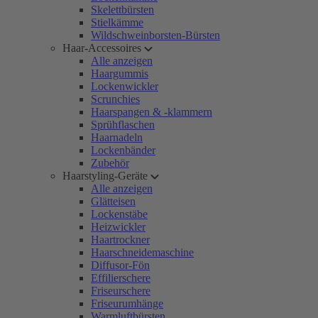
Skelettbürsten
Stielkämme
Wildschweinborsten-Bürsten
Haar-Accessoires
Alle anzeigen
Haargummis
Lockenwickler
Scrunchies
Haarspangen & -klammern
Sprühflaschen
Haarnadeln
Lockenbänder
Zubehör
Haarstyling-Geräte
Alle anzeigen
Glätteisen
Lockenstäbe
Heizwickler
Haartrockner
Haarschneidemaschine
Diffusor-Fön
Effilierschere
Friseurschere
Friseurumhänge
Warmluftbürsten