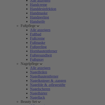
Alle anzeigen
Handcreme
Handdesinfektion
Handmaske
Handpeeling
Handseife
Fußpflege
Alle anzeigen
Fußbad
Fußcreme
Fußmaske
Fußpeeling
Hornhautentferner
Fußgesundheit
Fußspray
Nagelpflege
Alle anzeigen
Nagelfeilen
Nagelhautentferner
Nagelknipser & -zangen
Nagelöle & -pflegestifte
Nagelscheren
Nagelhärter
Nagellack
Beauty Set