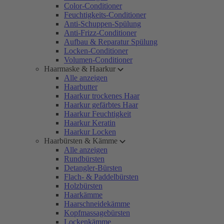
Color-Conditioner
Feuchtigkeits-Conditioner
Anti-Schuppen-Spülung
Anti-Frizz-Conditioner
Aufbau & Reparatur Spülung
Locken-Conditioner
Volumen-Conditioner
Haarmaske & Haarkur
Alle anzeigen
Haarbutter
Haarkur trockenes Haar
Haarkur gefärbtes Haar
Haarkur Feuchtigkeit
Haarkur Keratin
Haarkur Locken
Haarbürsten & Kämme
Alle anzeigen
Rundbürsten
Detangler-Bürsten
Flach- & Paddelbürsten
Holzbürsten
Haarkämme
Haarschneidekämme
Kopfmassagebürsten
Lockenkämme