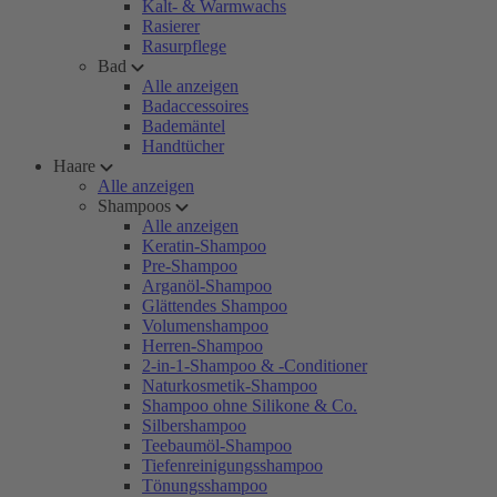
Kalt- & Warmwachs
Rasierer
Rasurpflege
Bad
Alle anzeigen
Badaccessoires
Bademäntel
Handtücher
Haare
Alle anzeigen
Shampoos
Alle anzeigen
Keratin-Shampoo
Pre-Shampoo
Arganöl-Shampoo
Glättendes Shampoo
Volumenshampoo
Herren-Shampoo
2-in-1-Shampoo & -Conditioner
Naturkosmetik-Shampoo
Shampoo ohne Silikone & Co.
Silbershampoo
Teebaumöl-Shampoo
Tiefenreinigungsshampoo
Tönungsshampoo