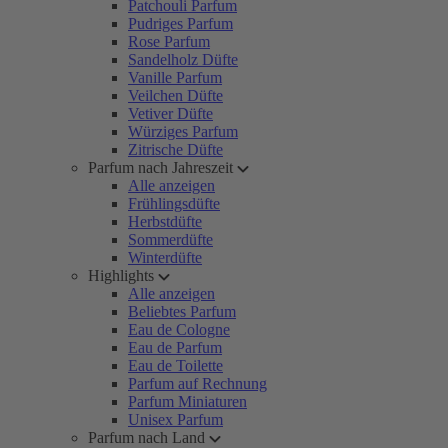
Patchouli Parfum
Pudriges Parfum
Rose Parfum
Sandelholz Düfte
Vanille Parfum
Veilchen Düfte
Vetiver Düfte
Würziges Parfum
Zitrische Düfte
Parfum nach Jahreszeit
Alle anzeigen
Frühlingsdüfte
Herbstdüfte
Sommerdüfte
Winterdüfte
Highlights
Alle anzeigen
Beliebtes Parfum
Eau de Cologne
Eau de Parfum
Eau de Toilette
Parfum auf Rechnung
Parfum Miniaturen
Unisex Parfum
Parfum nach Land