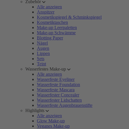
Zubehör
Alle anzeigen
Anspitzer
Kosmetikspiegel & Schminkspiegel
Kosmetiktaschen
Make-up Leerpaletten
Make-up Schwämme
Blotting Paper
Nägel
Augen
Lippen
Sets
Teint
Wasserfestes Make-up
Alle anzeigen
Wasserfeste Eyeliner
Wasserfeste Foundation
Wasserfeste Mascara
Wasserfester Concealer
Wasserfester Lidschatten
Wasserfeste Augenbrauenstifte
Highlights
Alle anzeigen
Glow Make-up
Veganes Make-up