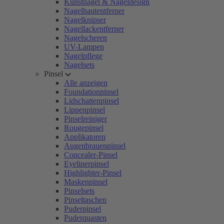
Kunstnägel & Nageldesign
Nagelhautentferner
Nagelknipser
Nagellackentferner
Nagelscheren
UV-Lampen
Nagelpflege
Nagelsets
Pinsel
Alle anzeigen
Foundationpinsel
Lidschattenpinsel
Lippenpinsel
Pinselreiniger
Rougepinsel
Applikatoren
Augenbrauenpinsel
Concealer-Pinsel
Eyelinerpinsel
Highlighter-Pinsel
Maskenpinsel
Pinselsets
Pinseltaschen
Puderpinsel
Puderquasten