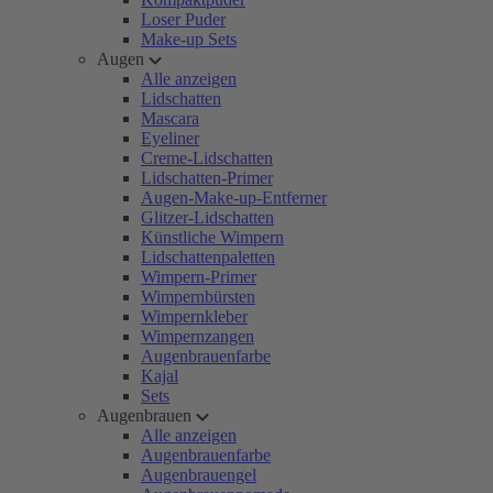
Loser Puder
Make-up Sets
Augen
Alle anzeigen
Lidschatten
Mascara
Eyeliner
Creme-Lidschatten
Lidschatten-Primer
Augen-Make-up-Entferner
Glitzer-Lidschatten
Künstliche Wimpern
Lidschattenpaletten
Wimpern-Primer
Wimpernbürsten
Wimpernkleber
Wimpernzangen
Augenbrauenfarbe
Kajal
Sets
Augenbrauen
Alle anzeigen
Augenbrauenfarbe
Augenbrauengel