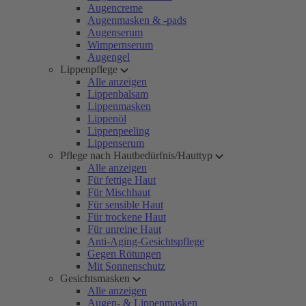
Augencreme
Augenmasken & -pads
Augenserum
Wimpernserum
Augengel
Lippenpflege
Alle anzeigen
Lippenbalsam
Lippenmasken
Lippenöl
Lippenpeeling
Lippenserum
Pflege nach Hautbedürfnis/Hauttyp
Alle anzeigen
Für fettige Haut
Für Mischhaut
Für sensible Haut
Für trockene Haut
Für unreine Haut
Anti-Aging-Gesichtspflege
Gegen Rötungen
Mit Sonnenschutz
Gesichtsmasken
Alle anzeigen
Augen- & Lippenmasken