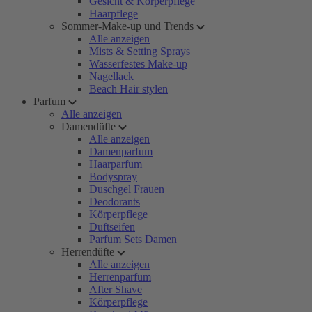
Gesicht & Körperpflege
Haarpflege
Sommer-Make-up und Trends
Alle anzeigen
Mists & Setting Sprays
Wasserfestes Make-up
Nagellack
Beach Hair stylen
Parfum
Alle anzeigen
Damendüfte
Alle anzeigen
Damenparfum
Haarparfum
Bodyspray
Duschgel Frauen
Deodorants
Körperpflege
Duftseifen
Parfum Sets Damen
Herrendüfte
Alle anzeigen
Herrenparfum
After Shave
Körperpflege