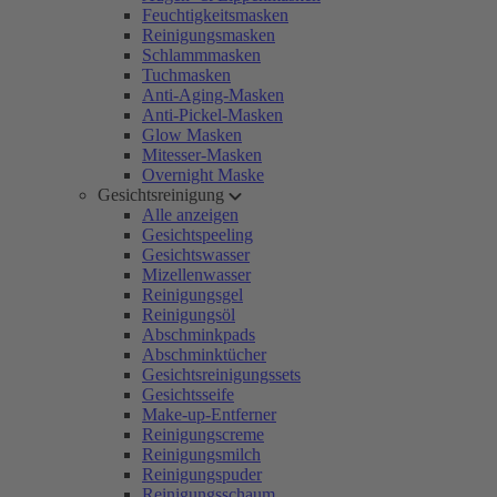
Feuchtigkeitsmasken
Reinigungsmasken
Schlammmasken
Tuchmasken
Anti-Aging-Masken
Anti-Pickel-Masken
Glow Masken
Mitesser-Masken
Overnight Maske
Gesichtsreinigung
Alle anzeigen
Gesichtspeeling
Gesichtswasser
Mizellenwasser
Reinigungsgel
Reinigungsöl
Abschminkpads
Abschminktücher
Gesichtsreinigungssets
Gesichtsseife
Make-up-Entferner
Reinigungscreme
Reinigungsmilch
Reinigungspuder
Reinigungsschaum