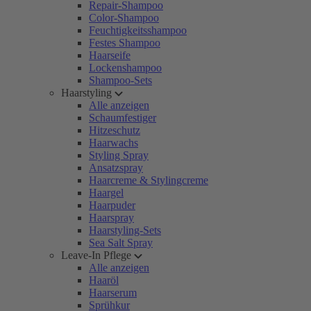
Repair-Shampoo
Color-Shampoo
Feuchtigkeitsshampoo
Festes Shampoo
Haarseife
Lockenshampoo
Shampoo-Sets
Haarstyling
Alle anzeigen
Schaumfestiger
Hitzeschutz
Haarwachs
Styling Spray
Ansatzspray
Haarcreme & Stylingcreme
Haargel
Haarpuder
Haarspray
Haarstyling-Sets
Sea Salt Spray
Leave-In Pflege
Alle anzeigen
Haaröl
Haarserum
Sprühkur