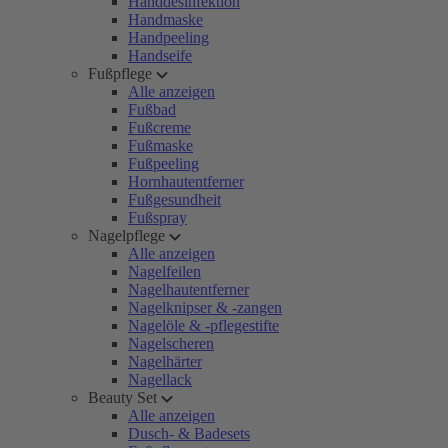
Handdesinfektion
Handmaske
Handpeeling
Handseife
Fußpflege
Alle anzeigen
Fußbad
Fußcreme
Fußmaske
Fußpeeling
Hornhautentferner
Fußgesundheit
Fußspray
Nagelpflege
Alle anzeigen
Nagelfeilen
Nagelhautentferner
Nagelknipser & -zangen
Nagelöle & -pflegestifte
Nagelscheren
Nagelhärter
Nagellack
Beauty Set
Alle anzeigen
Dusch- & Badesets