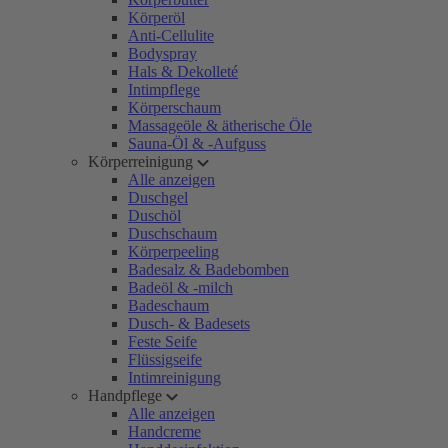
Körperöl
Anti-Cellulite
Bodyspray
Hals & Dekolleté
Intimpflege
Körperschaum
Massageöle & ätherische Öle
Sauna-Öl & -Aufguss
Körperreinigung
Alle anzeigen
Duschgel
Duschöl
Duschschaum
Körperpeeling
Badesalz & Badebomben
Badeöl & -milch
Badeschaum
Dusch- & Badesets
Feste Seife
Flüssigseife
Intimreinigung
Handpflege
Alle anzeigen
Handcreme