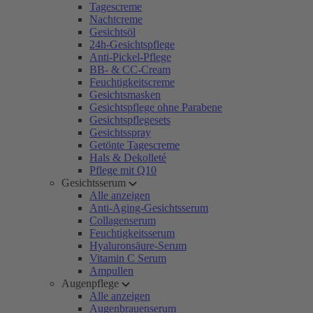
Tagescreme
Nachtcreme
Gesichtsöl
24h-Gesichtspflege
Anti-Pickel-Pflege
BB- & CC-Cream
Feuchtigkeitscreme
Gesichtsmasken
Gesichtspflege ohne Parabene
Gesichtspflegesets
Gesichtsspray
Getönte Tagescreme
Hals & Dekolleté
Pflege mit Q10
Gesichtsserum
Alle anzeigen
Anti-Aging-Gesichtsserum
Collagenserum
Feuchtigkeitsserum
Hyaluronsäure-Serum
Vitamin C Serum
Ampullen
Augenpflege
Alle anzeigen
Augenbrauenserum