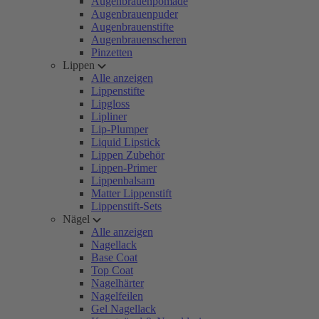
Augenbrauenpomade
Augenbrauenpuder
Augenbrauenstifte
Augenbrauenscheren
Pinzetten
Lippen
Alle anzeigen
Lippenstifte
Lipgloss
Lipliner
Lip-Plumper
Liquid Lipstick
Lippen Zubehör
Lippen-Primer
Lippenbalsam
Matter Lippenstift
Lippenstift-Sets
Nägel
Alle anzeigen
Nagellack
Base Coat
Top Coat
Nagelhärter
Nagelfeilen
Gel Nagellack