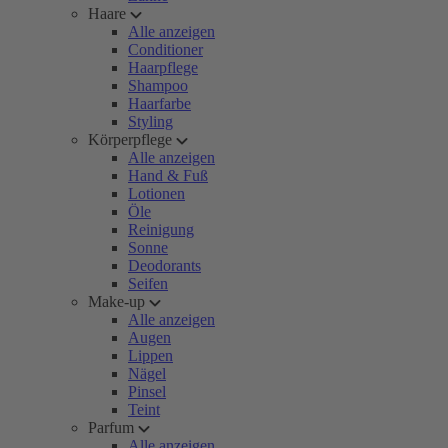
Haare
Alle anzeigen
Conditioner
Haarpflege
Shampoo
Haarfarbe
Styling
Körperpflege
Alle anzeigen
Hand & Fuß
Lotionen
Öle
Reinigung
Sonne
Deodorants
Seifen
Make-up
Alle anzeigen
Augen
Lippen
Nägel
Pinsel
Teint
Parfum
Alle anzeigen