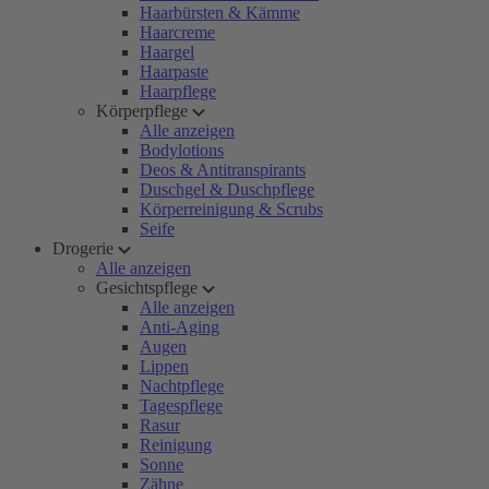
Haarbürsten & Kämme
Haarcreme
Haargel
Haarpaste
Haarpflege
Körperpflege
Alle anzeigen
Bodylotions
Deos & Antitranspirants
Duschgel & Duschpflege
Körperreinigung & Scrubs
Seife
Drogerie
Alle anzeigen
Gesichtspflege
Alle anzeigen
Anti-Aging
Augen
Lippen
Nachtpflege
Tagespflege
Rasur
Reinigung
Sonne
Zähne