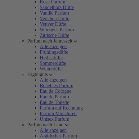
Rose Parfum
Sandelholz Düfte
Vanille Parfum
Veilchen Düfte
Vetiver Düfte
Würziges Parfum
Zitrische Düfte
Parfum nach Jahreszeit
Alle anzeigen
Frühlingsdüfte
Herbstdüfte
Sommerdüfte
Winterdüfte
Highlights
Alle anzeigen
Beliebtes Parfum
Eau de Cologne
Eau de Parfum
Eau de Toilette
Parfum auf Rechnung
Parfum Miniaturen
Unisex Parfum
Parfum nach Land
Alle anzeigen
Arabisches Parfum