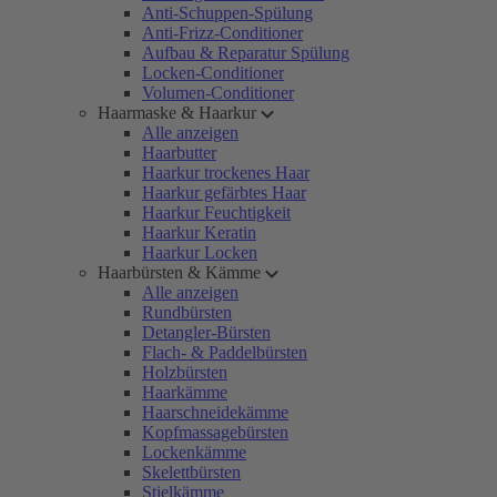
Anti-Schuppen-Spülung
Anti-Frizz-Conditioner
Aufbau & Reparatur Spülung
Locken-Conditioner
Volumen-Conditioner
Haarmaske & Haarkur
Alle anzeigen
Haarbutter
Haarkur trockenes Haar
Haarkur gefärbtes Haar
Haarkur Feuchtigkeit
Haarkur Keratin
Haarkur Locken
Haarbürsten & Kämme
Alle anzeigen
Rundbürsten
Detangler-Bürsten
Flach- & Paddelbürsten
Holzbürsten
Haarkämme
Haarschneidekämme
Kopfmassagebürsten
Lockenkämme
Skelettbürsten
Stielkämme