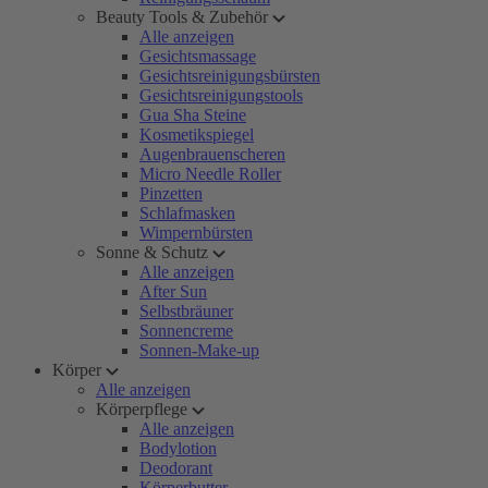
Beauty Tools & Zubehör
Alle anzeigen
Gesichtsmassage
Gesichtsreinigungsbürsten
Gesichtsreinigungstools
Gua Sha Steine
Kosmetikspiegel
Augenbrauenscheren
Micro Needle Roller
Pinzetten
Schlafmasken
Wimpernbürsten
Sonne & Schutz
Alle anzeigen
After Sun
Selbstbräuner
Sonnencreme
Sonnen-Make-up
Körper
Alle anzeigen
Körperpflege
Alle anzeigen
Bodylotion
Deodorant
Körperbutter