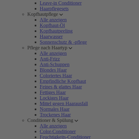
Leave-in Conditioner
Haarpflegesets
Kopfhautpflege
Alle anzeigen
Kopfhaut-Öl
Kopfhautpeeling
Haarwasser
Sonnenschutz & -pflege
Pflege nach Haartyp
Alle anzeigen
Anti-Frizz
Anti-Schuppen
Blondes Haar
Coloriertes Haar
Empfindliche Kopfhaut
Feines & glattes Haar
Fettiges Haar
Lockiges Haar
Mittel gegen Haarausfall
Normales Haar
Trockenes Haar
Conditioner & Spülung
Alle anzeigen
Color-Conditioner
Feuchtigkeits-Conditioner