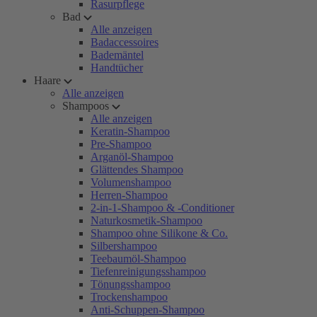
Rasurpflege
Bad
Alle anzeigen
Badaccessoires
Bademäntel
Handtücher
Haare
Alle anzeigen
Shampoos
Alle anzeigen
Keratin-Shampoo
Pre-Shampoo
Arganöl-Shampoo
Glättendes Shampoo
Volumenshampoo
Herren-Shampoo
2-in-1-Shampoo & -Conditioner
Naturkosmetik-Shampoo
Shampoo ohne Silikone & Co.
Silbershampoo
Teebaumöl-Shampoo
Tiefenreinigungsshampoo
Tönungsshampoo
Trockenshampoo
Anti-Schuppen-Shampoo