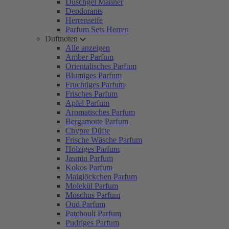
Duschgel Männer
Deodorants
Herrenseife
Parfum Sets Herren
Duftnoten
Alle anzeigen
Amber Parfum
Orientalisches Parfum
Blumiges Parfum
Fruchtiges Parfum
Frisches Parfum
Apfel Parfum
Aromatisches Parfum
Bergamotte Parfum
Chypre Düfte
Frische Wäsche Parfum
Holziges Parfum
Jasmin Parfum
Kokos Parfum
Maiglöckchen Parfum
Molekül Parfum
Moschus Parfum
Oud Parfum
Patchouli Parfum
Pudriges Parfum