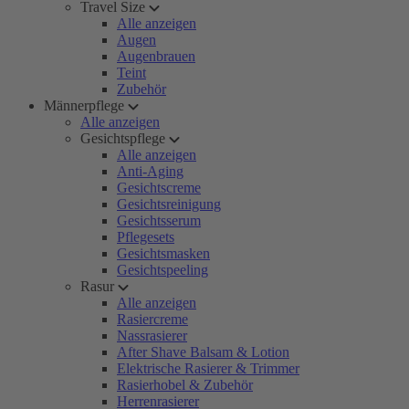
Travel Size
Alle anzeigen
Augen
Augenbrauen
Teint
Zubehör
Männerpflege
Alle anzeigen
Gesichtspflege
Alle anzeigen
Anti-Aging
Gesichtscreme
Gesichtsreinigung
Gesichtsserum
Pflegesets
Gesichtsmasken
Gesichtspeeling
Rasur
Alle anzeigen
Rasiercreme
Nassrasierer
After Shave Balsam & Lotion
Elektrische Rasierer & Trimmer
Rasierhobel & Zubehör
Herrenrasierer