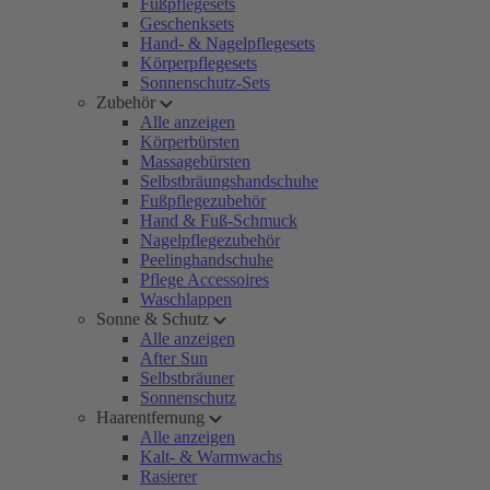
Fußpflegesets
Geschenksets
Hand- & Nagelpflegesets
Körperpflegesets
Sonnenschutz-Sets
Zubehör
Alle anzeigen
Körperbürsten
Massagebürsten
Selbstbräungshandschuhe
Fußpflegezubehör
Hand & Fuß-Schmuck
Nagelpflegezubehör
Peelinghandschuhe
Pflege Accessoires
Waschlappen
Sonne & Schutz
Alle anzeigen
After Sun
Selbstbräuner
Sonnenschutz
Haarentfernung
Alle anzeigen
Kalt- & Warmwachs
Rasierer