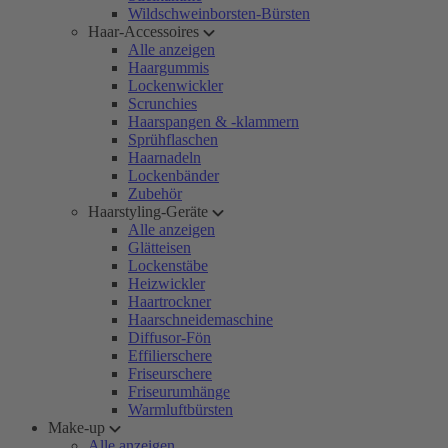
Wildschweinborsten-Bürsten
Haar-Accessoires
Alle anzeigen
Haargummis
Lockenwickler
Scrunchies
Haarspangen & -klammern
Sprühflaschen
Haarnadeln
Lockenbänder
Zubehör
Haarstyling-Geräte
Alle anzeigen
Glätteisen
Lockenstäbe
Heizwickler
Haartrockner
Haarschneidemaschine
Diffusor-Fön
Effilierschere
Friseurschere
Friseurumhänge
Warmluftbürsten
Make-up
Alle anzeigen