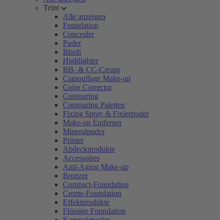
Teint
Alle anzeigen
Foundation
Concealer
Puder
Blush
Highlighter
BB- & CC-Cream
Camouflage Make-up
Color Corrector
Contouring
Contouring Paletten
Fixing Spray & Fixierpuder
Make-up Entferner
Mineralpuder
Primer
Abdeckprodukte
Accessoires
Anti-Aging Make-up
Bronzer
Compact-Foundation
Creme-Foundation
Effektprodukte
Flüssige Foundation
Kompaktpuder