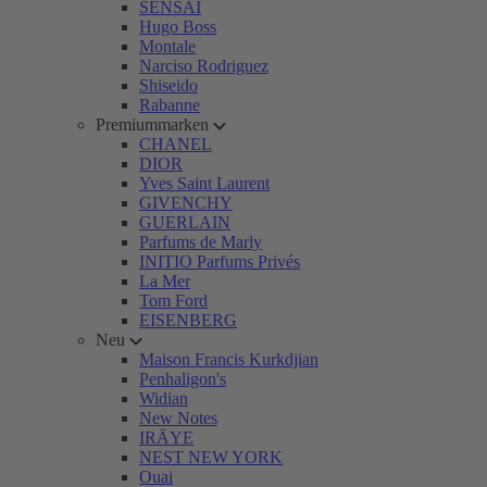
SENSAI
Hugo Boss
Montale
Narciso Rodriguez
Shiseido
Rabanne
Premiummarken
CHANEL
DIOR
Yves Saint Laurent
GIVENCHY
GUERLAIN
Parfums de Marly
INITIO Parfums Privés
La Mer
Tom Ford
EISENBERG
Neu
Maison Francis Kurkdjian
Penhaligon's
Widian
New Notes
IRÄYE
NEST NEW YORK
Ouai