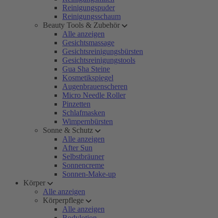
Reinigungspuder
Reinigungsschaum
Beauty Tools & Zubehör
Alle anzeigen
Gesichtsmassage
Gesichtsreinigungsbürsten
Gesichtsreinigungstools
Gua Sha Steine
Kosmetikspiegel
Augenbrauenscheren
Micro Needle Roller
Pinzetten
Schlafmasken
Wimpernbürsten
Sonne & Schutz
Alle anzeigen
After Sun
Selbstbräuner
Sonnencreme
Sonnen-Make-up
Körper
Alle anzeigen
Körperpflege
Alle anzeigen
Bodylotion