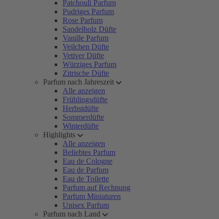
Patchouli Parfum
Pudriges Parfum
Rose Parfum
Sandelholz Düfte
Vanille Parfum
Veilchen Düfte
Vetiver Düfte
Würziges Parfum
Zitrische Düfte
Parfum nach Jahreszeit
Alle anzeigen
Frühlingsdüfte
Herbstdüfte
Sommerdüfte
Winterdüfte
Highlights
Alle anzeigen
Beliebtes Parfum
Eau de Cologne
Eau de Parfum
Eau de Toilette
Parfum auf Rechnung
Parfum Miniaturen
Unisex Parfum
Parfum nach Land