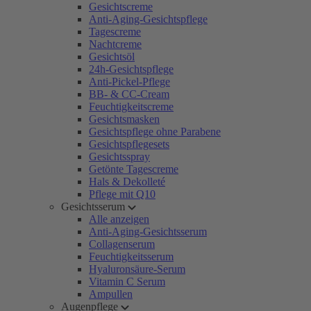
Gesichtscreme
Anti-Aging-Gesichtspflege
Tagescreme
Nachtcreme
Gesichtsöl
24h-Gesichtspflege
Anti-Pickel-Pflege
BB- & CC-Cream
Feuchtigkeitscreme
Gesichtsmasken
Gesichtspflege ohne Parabene
Gesichtspflegesets
Gesichtsspray
Getönte Tagescreme
Hals & Dekolleté
Pflege mit Q10
Gesichtsserum
Alle anzeigen
Anti-Aging-Gesichtsserum
Collagenserum
Feuchtigkeitsserum
Hyaluronsäure-Serum
Vitamin C Serum
Ampullen
Augenpflege