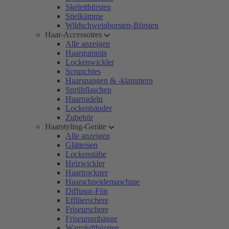
Skelettbürsten
Stielkämme
Wildschweinborsten-Bürsten
Haar-Accessoires
Alle anzeigen
Haargummis
Lockenwickler
Scrunchies
Haarspangen & -klammern
Sprühflaschen
Haarnadeln
Lockenbänder
Zubehör
Haarstyling-Geräte
Alle anzeigen
Glätteisen
Lockenstäbe
Heizwickler
Haartrockner
Haarschneidemaschine
Diffusor-Fön
Effilierschere
Friseurschere
Friseurumhänge
Warmluftbürsten