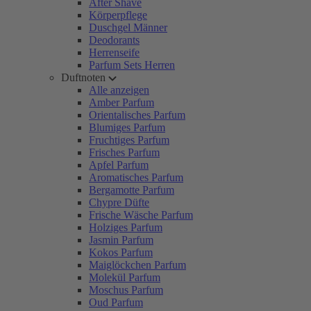
After Shave
Körperpflege
Duschgel Männer
Deodorants
Herrenseife
Parfum Sets Herren
Duftnoten
Alle anzeigen
Amber Parfum
Orientalisches Parfum
Blumiges Parfum
Fruchtiges Parfum
Frisches Parfum
Apfel Parfum
Aromatisches Parfum
Bergamotte Parfum
Chypre Düfte
Frische Wäsche Parfum
Holziges Parfum
Jasmin Parfum
Kokos Parfum
Maiglöckchen Parfum
Molekül Parfum
Moschus Parfum
Oud Parfum