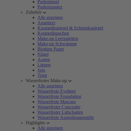
Puderpinsel
Puderquasten
Zubehör
Alle anzeigen
Anspitzer
Kosmetikspiegel & Schminkspiegel
Kosmetiktaschen
Make-up Leerpaletten
Make-up Schwämme
Blotting Paper
Nägel
Augen
Lippen
Sets
Teint
Wasserfestes Make-up
Alle anzeigen
Wasserfeste Eyeliner
Wasserfeste Foundation
Wasserfeste Mascara
Wasserfester Concealer
Wasserfester Lidschatten
Wasserfeste Augenbrauenstifte
Highlights
Alle anzeigen