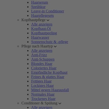
Haarserum
Sprühkur
Leave-in Conditioner
Haarpflegesets
Kopfhautpflege
Alle anzeigen
Kopfhaut-Öl
Kopfhautpeeling
Haarwasser
Sonnenschutz & -pflege
Pflege nach Haartyp
Alle anzeigen
Anti-Frizz
Anti-Schuppen
Blondes Haar
Coloriertes Haar
Empfindliche Kopfhaut
Feines & glattes Haar
Fettiges Haar
Lockiges Haar
Mittel gegen Haarausfall
Normales Haar
Trockenes Haar
Conditioner & Spülung
Alle anzeigen