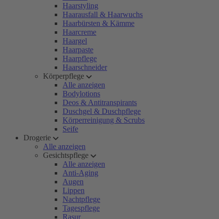
Haarstyling
Haarausfall & Haarwuchs
Haarbürsten & Kämme
Haarcreme
Haargel
Haarpaste
Haarpflege
Haarschneider
Körperpflege
Alle anzeigen
Bodylotions
Deos & Antitranspirants
Duschgel & Duschpflege
Körperreinigung & Scrubs
Seife
Drogerie
Alle anzeigen
Gesichtspflege
Alle anzeigen
Anti-Aging
Augen
Lippen
Nachtpflege
Tagespflege
Rasur