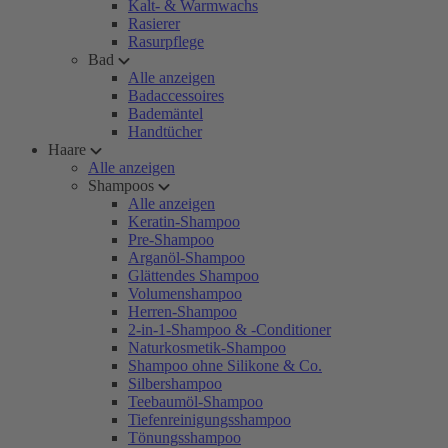
Kalt- & Warmwachs
Rasierer
Rasurpflege
Bad
Alle anzeigen
Badaccessoires
Bademäntel
Handtücher
Haare
Alle anzeigen
Shampoos
Alle anzeigen
Keratin-Shampoo
Pre-Shampoo
Arganöl-Shampoo
Glättendes Shampoo
Volumenshampoo
Herren-Shampoo
2-in-1-Shampoo & -Conditioner
Naturkosmetik-Shampoo
Shampoo ohne Silikone & Co.
Silbershampoo
Teebaumöl-Shampoo
Tiefenreinigungsshampoo
Tönungsshampoo