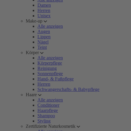
Damen
Herren
Unisex
Make-up
Alle anzeigen
Augen
Lippen
Nägel
Teint
Körper
Alle anzeigen
Körperpflege
Reinigung
Sonnenpflege
Hand- & Fußpflege
Herren
Schwangerschafts- & Babypflege
Haare
Alle anzeigen
Conditioner
Haarpflege
Shampoo
Styling
Zertifizierte Naturkosmetik