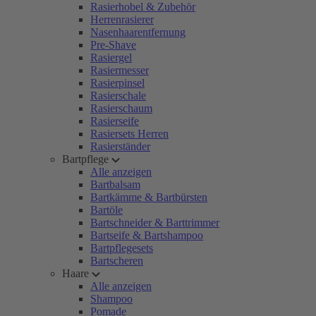
Rasierhobel & Zubehör
Herrenrasierer
Nasenhaarentfernung
Pre-Shave
Rasiergel
Rasiermesser
Rasierpinsel
Rasierschale
Rasierschaum
Rasierseife
Rasiersets Herren
Rasierständer
Bartpflege
Alle anzeigen
Bartbalsam
Bartkämme & Bartbürsten
Bartöle
Bartschneider & Barttrimmer
Bartseife & Bartshampoo
Bartpflegesets
Bartscheren
Haare
Alle anzeigen
Shampoo
Pomade