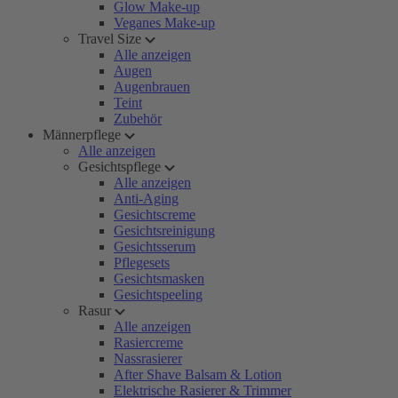
Glow Make-up
Veganes Make-up
Travel Size
Alle anzeigen
Augen
Augenbrauen
Teint
Zubehör
Männerpflege
Alle anzeigen
Gesichtspflege
Alle anzeigen
Anti-Aging
Gesichtscreme
Gesichtsreinigung
Gesichtsserum
Pflegesets
Gesichtsmasken
Gesichtspeeling
Rasur
Alle anzeigen
Rasiercreme
Nassrasierer
After Shave Balsam & Lotion
Elektrische Rasierer & Trimmer