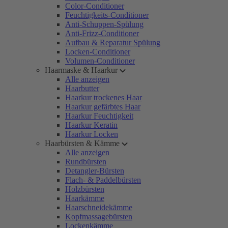
Color-Conditioner
Feuchtigkeits-Conditioner
Anti-Schuppen-Spülung
Anti-Frizz-Conditioner
Aufbau & Reparatur Spülung
Locken-Conditioner
Volumen-Conditioner
Haarmaske & Haarkur
Alle anzeigen
Haarbutter
Haarkur trockenes Haar
Haarkur gefärbtes Haar
Haarkur Feuchtigkeit
Haarkur Keratin
Haarkur Locken
Haarbürsten & Kämme
Alle anzeigen
Rundbürsten
Detangler-Bürsten
Flach- & Paddelbürsten
Holzbürsten
Haarkämme
Haarschneidekämme
Kopfmassagebürsten
Lockenkämme