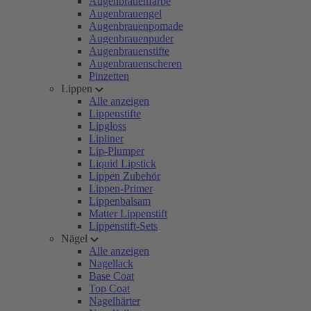
Augenbrauenfarbe
Augenbrauengel
Augenbrauenpomade
Augenbrauenpuder
Augenbrauenstifte
Augenbrauenscheren
Pinzetten
Lippen
Alle anzeigen
Lippenstifte
Lipgloss
Lipliner
Lip-Plumper
Liquid Lipstick
Lippen Zubehör
Lippen-Primer
Lippenbalsam
Matter Lippenstift
Lippenstift-Sets
Nägel
Alle anzeigen
Nagellack
Base Coat
Top Coat
Nagelhärter