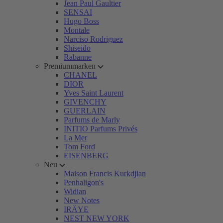
Jean Paul Gaultier
SENSAI
Hugo Boss
Montale
Narciso Rodriguez
Shiseido
Rabanne
Premiummarken
CHANEL
DIOR
Yves Saint Laurent
GIVENCHY
GUERLAIN
Parfums de Marly
INITIO Parfums Privés
La Mer
Tom Ford
EISENBERG
Neu
Maison Francis Kurkdjian
Penhaligon's
Widian
New Notes
IRÄYE
NEST NEW YORK