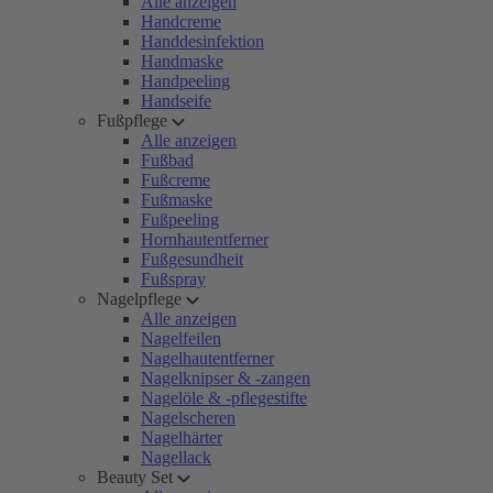
Alle anzeigen
Handcreme
Handdesinfektion
Handmaske
Handpeeling
Handseife
Fußpflege
Alle anzeigen
Fußbad
Fußcreme
Fußmaske
Fußpeeling
Hornhautentferner
Fußgesundheit
Fußspray
Nagelpflege
Alle anzeigen
Nagelfeilen
Nagelhautentferner
Nagelknipser & -zangen
Nagelöle & -pflegestifte
Nagelscheren
Nagelhärter
Nagellack
Beauty Set