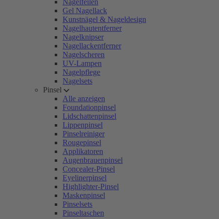
Nagelfeilen
Gel Nagellack
Kunstnägel & Nageldesign
Nagelhautentferner
Nagelknipser
Nagellackentferner
Nagelscheren
UV-Lampen
Nagelpflege
Nagelsets
Pinsel
Alle anzeigen
Foundationpinsel
Lidschattenpinsel
Lippenpinsel
Pinselreiniger
Rougepinsel
Applikatoren
Augenbrauenpinsel
Concealer-Pinsel
Eyelinerpinsel
Highlighter-Pinsel
Maskenpinsel
Pinselsets
Pinseltaschen