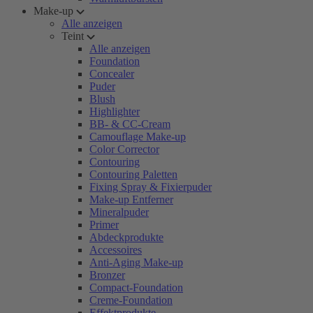
Make-up
Alle anzeigen
Teint
Alle anzeigen
Foundation
Concealer
Puder
Blush
Highlighter
BB- & CC-Cream
Camouflage Make-up
Color Corrector
Contouring
Contouring Paletten
Fixing Spray & Fixierpuder
Make-up Entferner
Mineralpuder
Primer
Abdeckprodukte
Accessoires
Anti-Aging Make-up
Bronzer
Compact-Foundation
Creme-Foundation
Effektprodukte