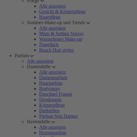
Pflege
Alle anzeigen
Gesicht & Körperpflege
Haarpflege
Sommer-Make-up und Trends
Alle anzeigen
Mists & Setting Sprays
Wasserfestes Make-up
Nagellack
Beach Hair stylen
Parfum
Alle anzeigen
Damendüfte
Alle anzeigen
Damenparfum
Haarparfum
Bodyspray
Duschgel Frauen
Deodorants
Körperpflege
Duftseifen
Parfum Sets Damen
Herrendüfte
Alle anzeigen
Herrenparfum