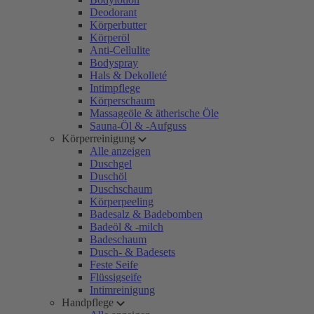
Deodorant
Körperbutter
Körperöl
Anti-Cellulite
Bodyspray
Hals & Dekolleté
Intimpflege
Körperschaum
Massageöle & ätherische Öle
Sauna-Öl & -Aufguss
Körperreinigung
Alle anzeigen
Duschgel
Duschöl
Duschschaum
Körperpeeling
Badesalz & Badebomben
Badeöl & -milch
Badeschaum
Dusch- & Badesets
Feste Seife
Flüssigseife
Intimreinigung
Handpflege