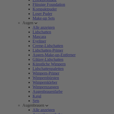
Flüssige Foundation
Kompaktpuder
Loser Puder
Make-up Sets
Augen
Alle anzeigen
Lidschatten
Mascara
Eyeliner
Creme-Lidschatten
Lidschatten-Primer
Augen-Make-up-Entferner
Glitzer-Lidschatten
Künstliche Wimpern
Lidschattenpaletten
Wimpern-Primer
Wimpernbürsten
Wimpernkleber
Wimpernzangen
Augenbrauenfarbe
Kajal
Sets
Augenbrauen
Alle anzeigen