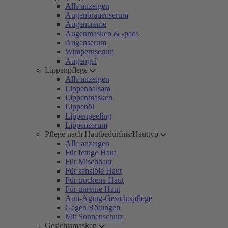
Alle anzeigen
Augenbrauenserum
Augencreme
Augenmasken & -pads
Augenserum
Wimpernserum
Augengel
Lippenpflege
Alle anzeigen
Lippenbalsam
Lippenmasken
Lippenöl
Lippenpeeling
Lippenserum
Pflege nach Hautbedürfnis/Hauttyp
Alle anzeigen
Für fettige Haut
Für Mischhaut
Für sensible Haut
Für trockene Haut
Für unreine Haut
Anti-Aging-Gesichtspflege
Gegen Rötungen
Mit Sonnenschutz
Gesichtsmasken