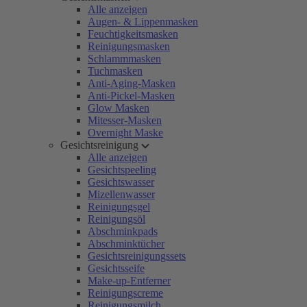
Alle anzeigen
Augen- & Lippenmasken
Feuchtigkeitsmasken
Reinigungsmasken
Schlammmasken
Tuchmasken
Anti-Aging-Masken
Anti-Pickel-Masken
Glow Masken
Mitesser-Masken
Overnight Maske
Gesichtsreinigung
Alle anzeigen
Gesichtspeeling
Gesichtswasser
Mizellenwasser
Reinigungsgel
Reinigungsöl
Abschminkpads
Abschminktücher
Gesichtsreinigungssets
Gesichtsseife
Make-up-Entferner
Reinigungscreme
Reinigungsmilch