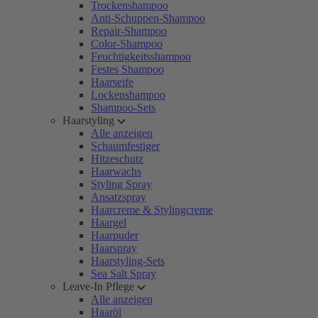
Trockenshampoo
Anti-Schuppen-Shampoo
Repair-Shampoo
Color-Shampoo
Feuchtigkeitsshampoo
Festes Shampoo
Haarseife
Lockenshampoo
Shampoo-Sets
Haarstyling
Alle anzeigen
Schaumfestiger
Hitzeschutz
Haarwachs
Styling Spray
Ansatzspray
Haarcreme & Stylingcreme
Haargel
Haarpuder
Haarspray
Haarstyling-Sets
Sea Salt Spray
Leave-In Pflege
Alle anzeigen
Haaröl