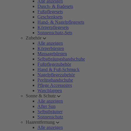
Alle anzeigen
Dusch- & Badesets
Fußpflegesets
Geschenksets
Hand- & Nagelpflegesets
Körperpflegesets
Sonnenschutz-Sets
Zubehör
Alle anzeigen
Körperbürsten
Massagebürsten
Selbstbräungshandschuhe
Fußpflegezubehör
Hand & Fuß-Schmuck
Nagelpflegezubehör
Peelinghandschuhe
Pflege Accessoires
Waschlappen
Sonne & Schutz
Alle anzeigen
After Sun
Selbstbräuner
Sonnenschutz
Haarentfernung
Alle anzeigen