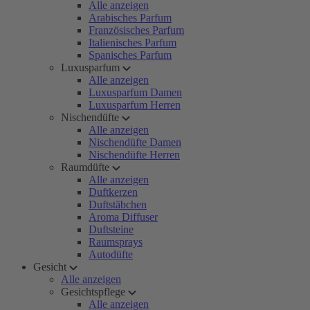
Alle anzeigen
Arabisches Parfum
Französisches Parfum
Italienisches Parfum
Spanisches Parfum
Luxusparfum
Alle anzeigen
Luxusparfum Damen
Luxusparfum Herren
Nischendüfte
Alle anzeigen
Nischendüfte Damen
Nischendüfte Herren
Raumdüfte
Alle anzeigen
Duftkerzen
Duftstäbchen
Aroma Diffuser
Duftsteine
Raumsprays
Autodüfte
Gesicht
Alle anzeigen
Gesichtspflege
Alle anzeigen