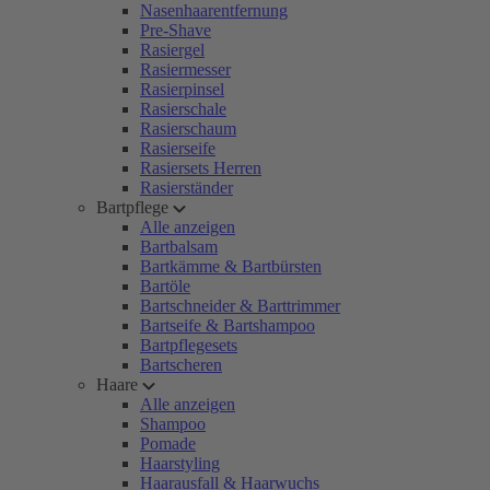
Nasenhaarentfernung
Pre-Shave
Rasiergel
Rasiermesser
Rasierpinsel
Rasierschale
Rasierschaum
Rasierseife
Rasiersets Herren
Rasierständer
Bartpflege
Alle anzeigen
Bartbalsam
Bartkämme & Bartbürsten
Bartöle
Bartschneider & Barttrimmer
Bartseife & Bartshampoo
Bartpflegesets
Bartscheren
Haare
Alle anzeigen
Shampoo
Pomade
Haarstyling
Haarausfall & Haarwuchs