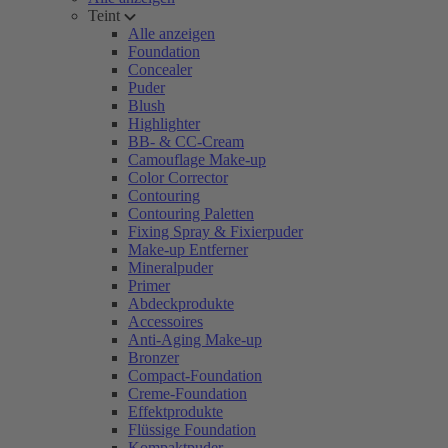
Teint
Alle anzeigen
Foundation
Concealer
Puder
Blush
Highlighter
BB- & CC-Cream
Camouflage Make-up
Color Corrector
Contouring
Contouring Paletten
Fixing Spray & Fixierpuder
Make-up Entferner
Mineralpuder
Primer
Abdeckprodukte
Accessoires
Anti-Aging Make-up
Bronzer
Compact-Foundation
Creme-Foundation
Effektprodukte
Flüssige Foundation
Kompaktpuder