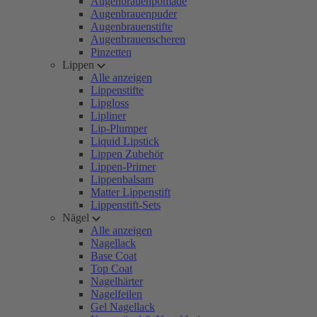
Augenbrauenpomade
Augenbrauenpuder
Augenbrauenstifte
Augenbrauenscheren
Pinzetten
Lippen
Alle anzeigen
Lippenstifte
Lipgloss
Lipliner
Lip-Plumper
Liquid Lipstick
Lippen Zubehör
Lippen-Primer
Lippenbalsam
Matter Lippenstift
Lippenstift-Sets
Nägel
Alle anzeigen
Nagellack
Base Coat
Top Coat
Nagelhärter
Nagelfeilen
Gel Nagellack