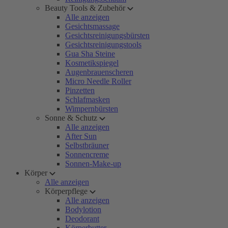
Beauty Tools & Zubehör
Alle anzeigen
Gesichtsmassage
Gesichtsreinigungsbürsten
Gesichtsreinigungstools
Gua Sha Steine
Kosmetikspiegel
Augenbrauenscheren
Micro Needle Roller
Pinzetten
Schlafmasken
Wimpernbürsten
Sonne & Schutz
Alle anzeigen
After Sun
Selbstbräuner
Sonnencreme
Sonnen-Make-up
Körper
Alle anzeigen
Körperpflege
Alle anzeigen
Bodylotion
Deodorant
Körperbutter