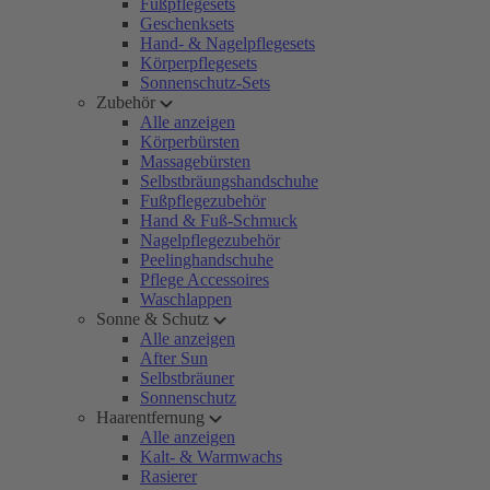
Fußpflegesets
Geschenksets
Hand- & Nagelpflegesets
Körperpflegesets
Sonnenschutz-Sets
Zubehör
Alle anzeigen
Körperbürsten
Massagebürsten
Selbstbräungshandschuhe
Fußpflegezubehör
Hand & Fuß-Schmuck
Nagelpflegezubehör
Peelinghandschuhe
Pflege Accessoires
Waschlappen
Sonne & Schutz
Alle anzeigen
After Sun
Selbstbräuner
Sonnenschutz
Haarentfernung
Alle anzeigen
Kalt- & Warmwachs
Rasierer