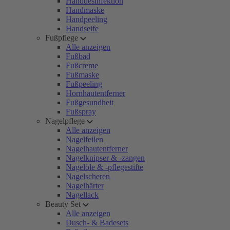
Handdesinfektion
Handmaske
Handpeeling
Handseife
Fußpflege
Alle anzeigen
Fußbad
Fußcreme
Fußmaske
Fußpeeling
Hornhautentferner
Fußgesundheit
Fußspray
Nagelpflege
Alle anzeigen
Nagelfeilen
Nagelhautentferner
Nagelknipser & -zangen
Nagelöle & -pflegestifte
Nagelscheren
Nagelhärter
Nagellack
Beauty Set
Alle anzeigen
Dusch- & Badesets