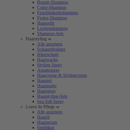
Repair-Shampoo
Color-Shampoo
Feuchtigkeitsshampoo
Festes Shampoo
Haarseife
Lockenshampoo
Shampoo-Sets
Haarstyling
Alle anzeigen
Schaumfestiger
Hitzeschutz
Haarwachs
Styling Spray
Ansatzspray
Haarcreme & Stylingcreme
Haargel
Haarpuder
Haarspray
Haarstyling-Sets
Sea Salt Spray
Leave-In Pflege
Alle anzeigen
Haaröl
Haarserum
Sprühkur