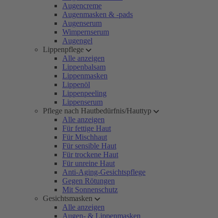
Augencreme
Augenmasken & -pads
Augenserum
Wimpernserum
Augengel
Lippenpflege
Alle anzeigen
Lippenbalsam
Lippenmasken
Lippenöl
Lippenpeeling
Lippenserum
Pflege nach Hautbedürfnis/Hauttyp
Alle anzeigen
Für fettige Haut
Für Mischhaut
Für sensible Haut
Für trockene Haut
Für unreine Haut
Anti-Aging-Gesichtspflege
Gegen Rötungen
Mit Sonnenschutz
Gesichtsmasken
Alle anzeigen
Augen- & Lippenmasken