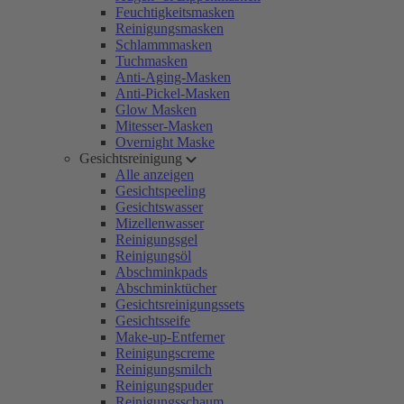
Feuchtigkeitsmasken
Reinigungsmasken
Schlammmasken
Tuchmasken
Anti-Aging-Masken
Anti-Pickel-Masken
Glow Masken
Mitesser-Masken
Overnight Maske
Gesichtsreinigung
Alle anzeigen
Gesichtspeeling
Gesichtswasser
Mizellenwasser
Reinigungsgel
Reinigungsöl
Abschminkpads
Abschminktücher
Gesichtsreinigungssets
Gesichtsseife
Make-up-Entferner
Reinigungscreme
Reinigungsmilch
Reinigungspuder
Reinigungsschaum