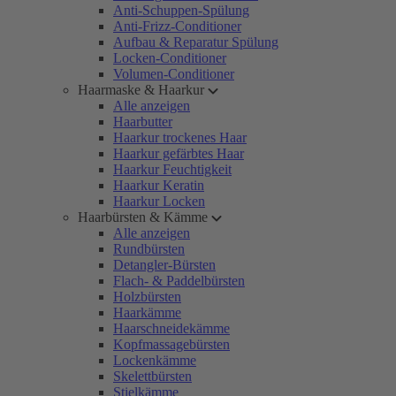
Anti-Schuppen-Spülung
Anti-Frizz-Conditioner
Aufbau & Reparatur Spülung
Locken-Conditioner
Volumen-Conditioner
Haarmaske & Haarkur
Alle anzeigen
Haarbutter
Haarkur trockenes Haar
Haarkur gefärbtes Haar
Haarkur Feuchtigkeit
Haarkur Keratin
Haarkur Locken
Haarbürsten & Kämme
Alle anzeigen
Rundbürsten
Detangler-Bürsten
Flach- & Paddelbürsten
Holzbürsten
Haarkämme
Haarschneidekämme
Kopfmassagebürsten
Lockenkämme
Skelettbürsten
Stielkämme