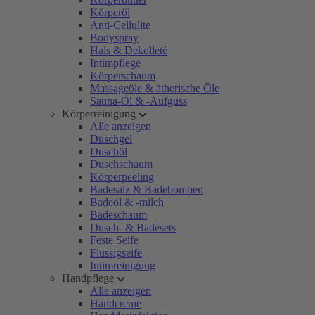
Körperöl
Anti-Cellulite
Bodyspray
Hals & Dekolleté
Intimpflege
Körperschaum
Massageöle & ätherische Öle
Sauna-Öl & -Aufguss
Körperreinigung
Alle anzeigen
Duschgel
Duschöl
Duschschaum
Körperpeeling
Badesalz & Badebomben
Badeöl & -milch
Badeschaum
Dusch- & Badesets
Feste Seife
Flüssigseife
Intimreinigung
Handpflege
Alle anzeigen
Handcreme