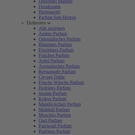
Duschgel Männer
Deodorants
Herrenseife
Parfum Sets Herren
Duftnoten
Alle anzeigen
Amber Parfum
Orientalisches Parfum
Blumiges Parfum
Fruchtiges Parfum
Frisches Parfum
Apfel Parfum
Aromatisches Parfum
Bergamotte Parfum
Chypre Düfte
Frische Wäsche Parfum
Holziges Parfum
Jasmin Parfum
Kokos Parfum
Maiglöckchen Parfum
Molekül Parfum
Moschus Parfum
Oud Parfum
Patchouli Parfum
Pudriges Parfum