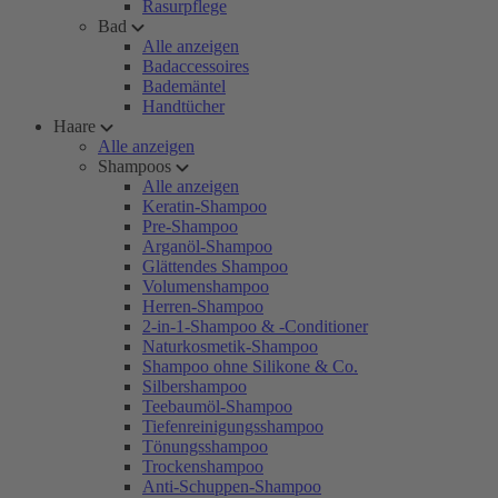
Rasurpflege
Bad
Alle anzeigen
Badaccessoires
Bademäntel
Handtücher
Haare
Alle anzeigen
Shampoos
Alle anzeigen
Keratin-Shampoo
Pre-Shampoo
Arganöl-Shampoo
Glättendes Shampoo
Volumenshampoo
Herren-Shampoo
2-in-1-Shampoo & -Conditioner
Naturkosmetik-Shampoo
Shampoo ohne Silikone & Co.
Silbershampoo
Teebaumöl-Shampoo
Tiefenreinigungsshampoo
Tönungsshampoo
Trockenshampoo
Anti-Schuppen-Shampoo