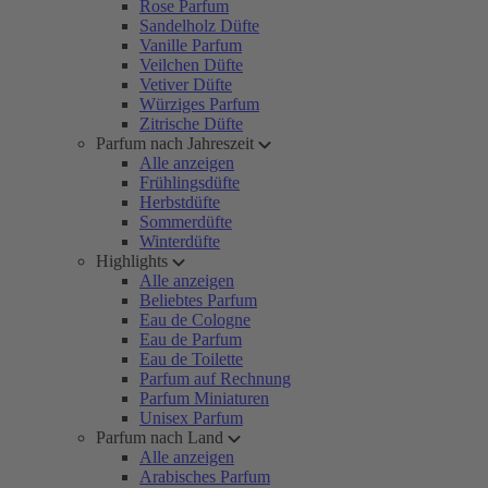
Rose Parfum
Sandelholz Düfte
Vanille Parfum
Veilchen Düfte
Vetiver Düfte
Würziges Parfum
Zitrische Düfte
Parfum nach Jahreszeit
Alle anzeigen
Frühlingsdüfte
Herbstdüfte
Sommerdüfte
Winterdüfte
Highlights
Alle anzeigen
Beliebtes Parfum
Eau de Cologne
Eau de Parfum
Eau de Toilette
Parfum auf Rechnung
Parfum Miniaturen
Unisex Parfum
Parfum nach Land
Alle anzeigen
Arabisches Parfum