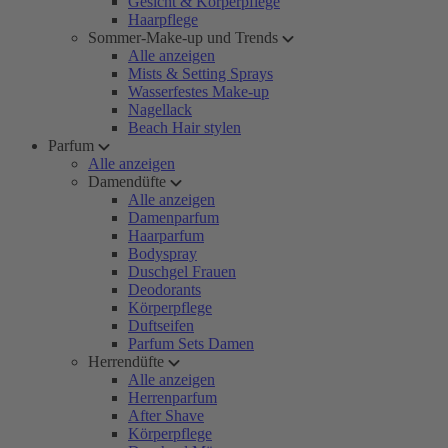
Gesicht & Körperpflege
Haarpflege
Sommer-Make-up und Trends
Alle anzeigen
Mists & Setting Sprays
Wasserfestes Make-up
Nagellack
Beach Hair stylen
Parfum
Alle anzeigen
Damendüfte
Alle anzeigen
Damenparfum
Haarparfum
Bodyspray
Duschgel Frauen
Deodorants
Körperpflege
Duftseifen
Parfum Sets Damen
Herrendüfte
Alle anzeigen
Herrenparfum
After Shave
Körperpflege