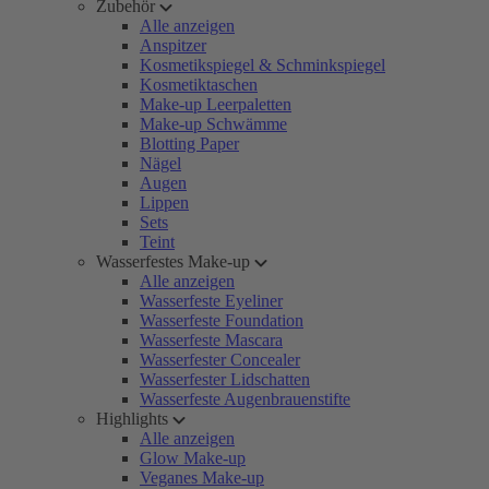
Zubehör
Alle anzeigen
Anspitzer
Kosmetikspiegel & Schminkspiegel
Kosmetiktaschen
Make-up Leerpaletten
Make-up Schwämme
Blotting Paper
Nägel
Augen
Lippen
Sets
Teint
Wasserfestes Make-up
Alle anzeigen
Wasserfeste Eyeliner
Wasserfeste Foundation
Wasserfeste Mascara
Wasserfester Concealer
Wasserfester Lidschatten
Wasserfeste Augenbrauenstifte
Highlights
Alle anzeigen
Glow Make-up
Veganes Make-up