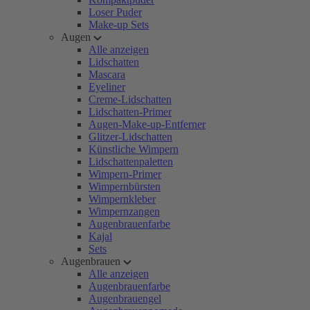
Loser Puder
Make-up Sets
Augen
Alle anzeigen
Lidschatten
Mascara
Eyeliner
Creme-Lidschatten
Lidschatten-Primer
Augen-Make-up-Entferner
Glitzer-Lidschatten
Künstliche Wimpern
Lidschattenpaletten
Wimpern-Primer
Wimpernbürsten
Wimpernkleber
Wimpernzangen
Augenbrauenfarbe
Kajal
Sets
Augenbrauen
Alle anzeigen
Augenbrauenfarbe
Augenbrauengel