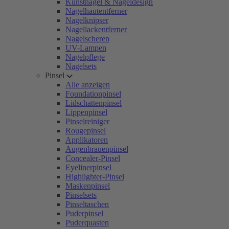
Kunstnägel & Nageldesign
Nagelhautentferner
Nagelknipser
Nagellackentferner
Nagelscheren
UV-Lampen
Nagelpflege
Nagelsets
Pinsel
Alle anzeigen
Foundationpinsel
Lidschattenpinsel
Lippenpinsel
Pinselreiniger
Rougepinsel
Applikatoren
Augenbrauenpinsel
Concealer-Pinsel
Eyelinerpinsel
Highlighter-Pinsel
Maskenpinsel
Pinselsets
Pinseltaschen
Puderpinsel
Puderquasten