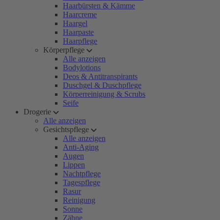
Haarbürsten & Kämme
Haarcreme
Haargel
Haarpaste
Haarpflege
Körperpflege
Alle anzeigen
Bodylotions
Deos & Antitranspirants
Duschgel & Duschpflege
Körperreinigung & Scrubs
Seife
Drogerie
Alle anzeigen
Gesichtspflege
Alle anzeigen
Anti-Aging
Augen
Lippen
Nachtpflege
Tagespflege
Rasur
Reinigung
Sonne
Zähne