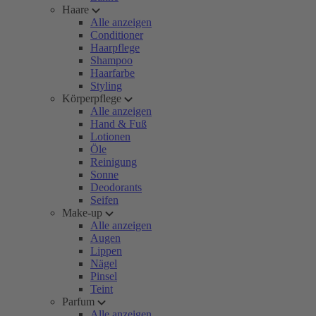
Haare
Alle anzeigen
Conditioner
Haarpflege
Shampoo
Haarfarbe
Styling
Körperpflege
Alle anzeigen
Hand & Fuß
Lotionen
Öle
Reinigung
Sonne
Deodorants
Seifen
Make-up
Alle anzeigen
Augen
Lippen
Nägel
Pinsel
Teint
Parfum
Alle anzeigen