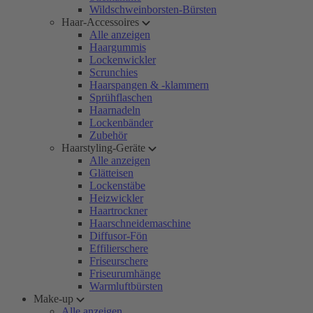
Wildschweinborsten-Bürsten
Haar-Accessoires
Alle anzeigen
Haargummis
Lockenwickler
Scrunchies
Haarspangen & -klammern
Sprühflaschen
Haarnadeln
Lockenbänder
Zubehör
Haarstyling-Geräte
Alle anzeigen
Glätteisen
Lockenstäbe
Heizwickler
Haartrockner
Haarschneidemaschine
Diffusor-Fön
Effilierschere
Friseurschere
Friseurumhänge
Warmluftbürsten
Make-up
Alle anzeigen