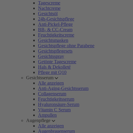
Tagescreme
Nachtcreme
Gesichtsöl
24h-Gesichtspflege
Anti-Pickel-Pflege
BB- & CC-Cream
Feuchtigkeitscreme
Gesichtsmasken
Gesichtspflege ohne Parabene
Gesichtspflegesets
Gesichtsspray
Getönte Tagescreme
Hals & Dekolleté
Pflege mit Q10
Gesichtsserum
Alle anzeigen
Anti-Aging-Gesichtsserum
Collagenserum
Feuchtigkeitsserum
Hyaluronsäure-Serum
Vitamin C Serum
Ampullen
Augenpflege
Alle anzeigen
Augenbrauenserum