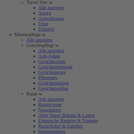
Travel Size
Alle anzeigen
Augen
Augenbrauen
Teint
Zubehör
Männerpflege
Alle anzeigen
Gesichtspflege
Alle anzeigen
Anti-Aging
Gesichtscreme
Gesichtsreinigung
Gesichtsserum
Pflegesets
Gesichtsmasken
Gesichtspeeling
Rasur
Alle anzeigen
Rasiercreme
Nassrasierer
After Shave Balsam & Lotion
Elektrische Rasierer & Trimmer
Rasierhobel & Zubehör
Herrenrasierer