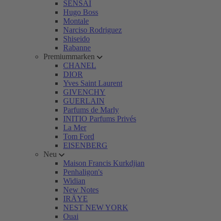
SENSAI
Hugo Boss
Montale
Narciso Rodriguez
Shiseido
Rabanne
Premiummarken
CHANEL
DIOR
Yves Saint Laurent
GIVENCHY
GUERLAIN
Parfums de Marly
INITIO Parfums Privés
La Mer
Tom Ford
EISENBERG
Neu
Maison Francis Kurkdjian
Penhaligon's
Widian
New Notes
IRÄYE
NEST NEW YORK
Ouai