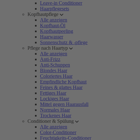
Leave-in Conditioner
Haarpflegesets
Kopfhautpflege
Alle anzeigen
Kopfhaut-Öl
Kopfhautpeeling
Haarwasser
Sonnenschutz & -pflege
Pflege nach Haartyp
Alle anzeigen
Anti-Frizz
Anti-Schuppen
Blondes Haar
Coloriertes Haar
Empfindliche Kopfhaut
Feines & glattes Haar
Fettiges Haar
Lockiges Haar
Mittel gegen Haarausfall
Normales Haar
Trockenes Haar
Conditioner & Spülung
Alle anzeigen
Color-Conditioner
Feuchtigkeits-Conditioner