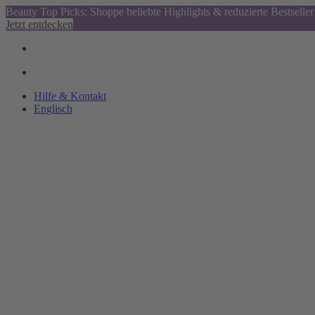
Beauty Top Picks: Shoppe beliebte Highlights & reduzierte Bestseller
Jetzt entdecken
Hilfe & Kontakt
Englisch