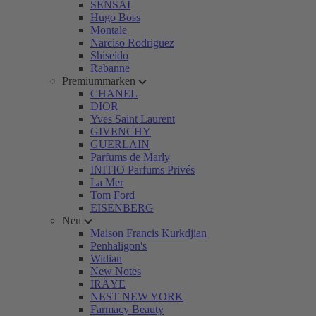
SENSAI
Hugo Boss
Montale
Narciso Rodriguez
Shiseido
Rabanne
Premiummarken
CHANEL
DIOR
Yves Saint Laurent
GIVENCHY
GUERLAIN
Parfums de Marly
INITIO Parfums Privés
La Mer
Tom Ford
EISENBERG
Neu
Maison Francis Kurkdjian
Penhaligon's
Widian
New Notes
IRÄYE
NEST NEW YORK
Farmacy Beauty