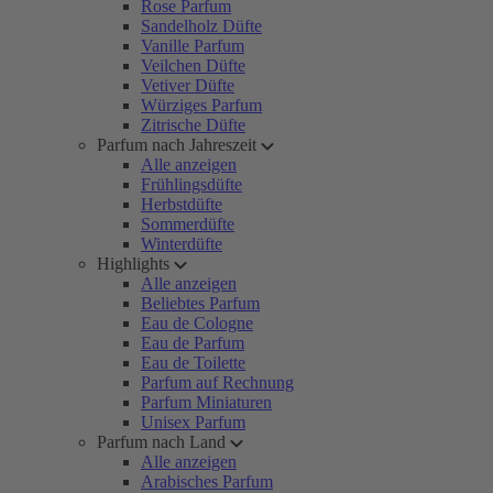
Rose Parfum
Sandelholz Düfte
Vanille Parfum
Veilchen Düfte
Vetiver Düfte
Würziges Parfum
Zitrische Düfte
Parfum nach Jahreszeit
Alle anzeigen
Frühlingsdüfte
Herbstdüfte
Sommerdüfte
Winterdüfte
Highlights
Alle anzeigen
Beliebtes Parfum
Eau de Cologne
Eau de Parfum
Eau de Toilette
Parfum auf Rechnung
Parfum Miniaturen
Unisex Parfum
Parfum nach Land
Alle anzeigen
Arabisches Parfum