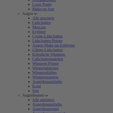
Loser Puder
Make-up Sets
Augen
Alle anzeigen
Lidschatten
Mascara
Eyeliner
Creme-Lidschatten
Lidschatten-Primer
Augen-Make-up-Entferner
Glitzer-Lidschatten
Künstliche Wimpern
Lidschattenpaletten
Wimpern-Primer
Wimpernbürsten
Wimpernkleber
Wimpernzangen
Augenbrauenfarbe
Kajal
Sets
Augenbrauen
Alle anzeigen
Augenbrauenfarbe
Augenbrauengel