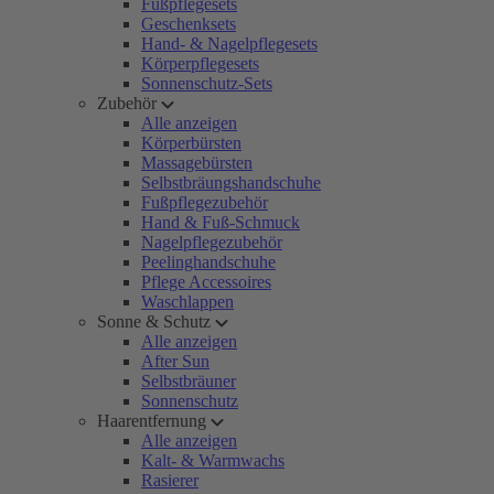
Fußpflegesets
Geschenksets
Hand- & Nagelpflegesets
Körperpflegesets
Sonnenschutz-Sets
Zubehör
Alle anzeigen
Körperbürsten
Massagebürsten
Selbstbräungshandschuhe
Fußpflegezubehör
Hand & Fuß-Schmuck
Nagelpflegezubehör
Peelinghandschuhe
Pflege Accessoires
Waschlappen
Sonne & Schutz
Alle anzeigen
After Sun
Selbstbräuner
Sonnenschutz
Haarentfernung
Alle anzeigen
Kalt- & Warmwachs
Rasierer