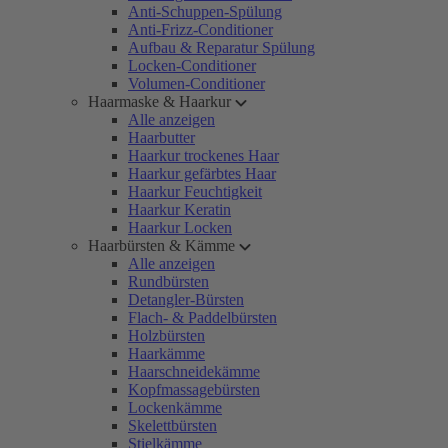
Anti-Schuppen-Spülung
Anti-Frizz-Conditioner
Aufbau & Reparatur Spülung
Locken-Conditioner
Volumen-Conditioner
Haarmaske & Haarkur
Alle anzeigen
Haarbutter
Haarkur trockenes Haar
Haarkur gefärbtes Haar
Haarkur Feuchtigkeit
Haarkur Keratin
Haarkur Locken
Haarbürsten & Kämme
Alle anzeigen
Rundbürsten
Detangler-Bürsten
Flach- & Paddelbürsten
Holzbürsten
Haarkämme
Haarschneidekämme
Kopfmassagebürsten
Lockenkämme
Skelettbürsten
Stielkämme