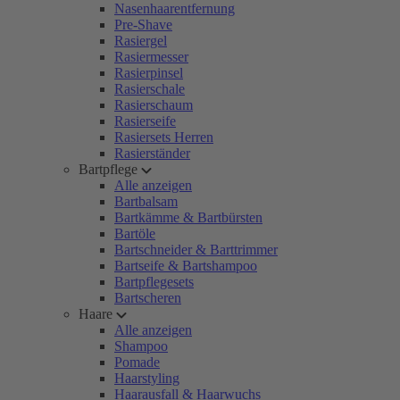
Nasenhaarentfernung
Pre-Shave
Rasiergel
Rasiermesser
Rasierpinsel
Rasierschale
Rasierschaum
Rasierseife
Rasiersets Herren
Rasierständer
Bartpflege
Alle anzeigen
Bartbalsam
Bartkämme & Bartbürsten
Bartöle
Bartschneider & Barttrimmer
Bartseife & Bartshampoo
Bartpflegesets
Bartscheren
Haare
Alle anzeigen
Shampoo
Pomade
Haarstyling
Haarausfall & Haarwuchs