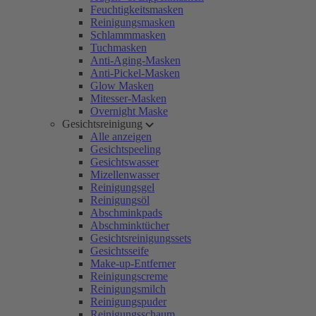
Feuchtigkeitsmasken
Reinigungsmasken
Schlammmasken
Tuchmasken
Anti-Aging-Masken
Anti-Pickel-Masken
Glow Masken
Mitesser-Masken
Overnight Maske
Gesichtsreinigung
Alle anzeigen
Gesichtspeeling
Gesichtswasser
Mizellenwasser
Reinigungsgel
Reinigungsöl
Abschminkpads
Abschminktücher
Gesichtsreinigungssets
Gesichtsseife
Make-up-Entferner
Reinigungscreme
Reinigungsmilch
Reinigungspuder
Reinigungsschaum