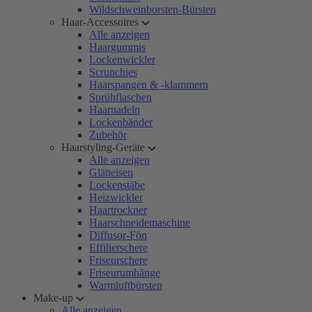
Wildschweinborsten-Bürsten
Haar-Accessoires
Alle anzeigen
Haargummis
Lockenwickler
Scrunchies
Haarspangen & -klammern
Sprühflaschen
Haarnadeln
Lockenbänder
Zubehör
Haarstyling-Geräte
Alle anzeigen
Glätteisen
Lockenstäbe
Heizwickler
Haartrockner
Haarschneidemaschine
Diffusor-Fön
Effilierschere
Friseurschere
Friseurumhänge
Warmluftbürsten
Make-up
Alle anzeigen