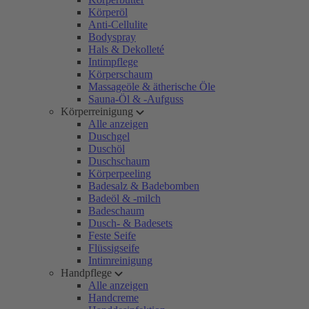
Körperöl
Anti-Cellulite
Bodyspray
Hals & Dekolleté
Intimpflege
Körperschaum
Massageöle & ätherische Öle
Sauna-Öl & -Aufguss
Körperreinigung
Alle anzeigen
Duschgel
Duschöl
Duschschaum
Körperpeeling
Badesalz & Badebomben
Badeöl & -milch
Badeschaum
Dusch- & Badesets
Feste Seife
Flüssigseife
Intimreinigung
Handpflege
Alle anzeigen
Handcreme