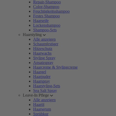
Repair-Shampoo
Color-Shampoo
Feuchtigkeitsshampoo
Festes Shampoo
Haarseife
Lockenshampoo
Shampoo-Sets
Haarstyling
Alle anzeigen
Schaumfestiger
Hitzeschutz
Haarwachs
Styling Spray
Ansatzspray
Haarcreme & Stylingcreme
Haargel
Haarpuder
Haarspray
Haarstyling-Sets
Sea Salt Spray
Leave-In Pflege
Alle anzeigen
Haaröl
Haarserum
Sprühkur