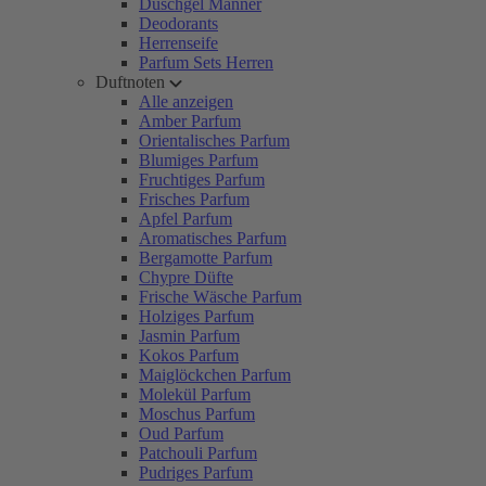
Duschgel Männer
Deodorants
Herrenseife
Parfum Sets Herren
Duftnoten
Alle anzeigen
Amber Parfum
Orientalisches Parfum
Blumiges Parfum
Fruchtiges Parfum
Frisches Parfum
Apfel Parfum
Aromatisches Parfum
Bergamotte Parfum
Chypre Düfte
Frische Wäsche Parfum
Holziges Parfum
Jasmin Parfum
Kokos Parfum
Maiglöckchen Parfum
Molekül Parfum
Moschus Parfum
Oud Parfum
Patchouli Parfum
Pudriges Parfum