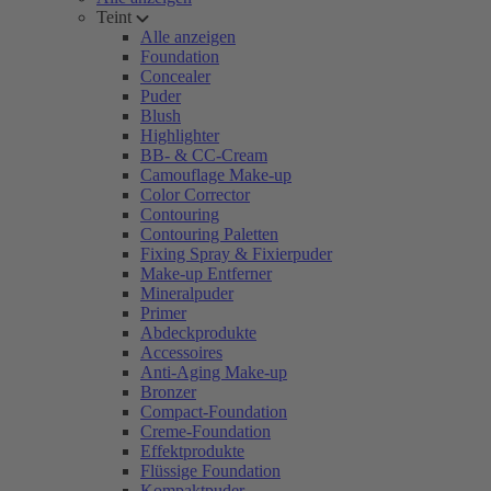
Teint
Alle anzeigen
Foundation
Concealer
Puder
Blush
Highlighter
BB- & CC-Cream
Camouflage Make-up
Color Corrector
Contouring
Contouring Paletten
Fixing Spray & Fixierpuder
Make-up Entferner
Mineralpuder
Primer
Abdeckprodukte
Accessoires
Anti-Aging Make-up
Bronzer
Compact-Foundation
Creme-Foundation
Effektprodukte
Flüssige Foundation
Kompaktpuder