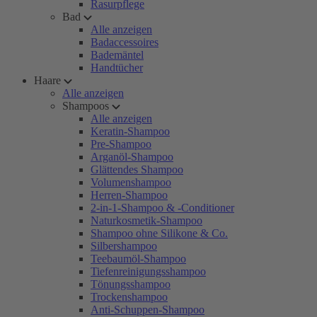
Rasurpflege
Bad
Alle anzeigen
Badaccessoires
Bademäntel
Handtücher
Haare
Alle anzeigen
Shampoos
Alle anzeigen
Keratin-Shampoo
Pre-Shampoo
Arganöl-Shampoo
Glättendes Shampoo
Volumenshampoo
Herren-Shampoo
2-in-1-Shampoo & -Conditioner
Naturkosmetik-Shampoo
Shampoo ohne Silikone & Co.
Silbershampoo
Teebaumöl-Shampoo
Tiefenreinigungsshampoo
Tönungsshampoo
Trockenshampoo
Anti-Schuppen-Shampoo