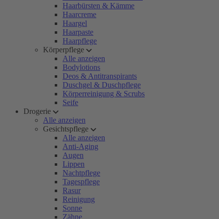
Haarbürsten & Kämme
Haarcreme
Haargel
Haarpaste
Haarpflege
Körperpflege
Alle anzeigen
Bodylotions
Deos & Antitranspirants
Duschgel & Duschpflege
Körperreinigung & Scrubs
Seife
Drogerie
Alle anzeigen
Gesichtspflege
Alle anzeigen
Anti-Aging
Augen
Lippen
Nachtpflege
Tagespflege
Rasur
Reinigung
Sonne
Zähne