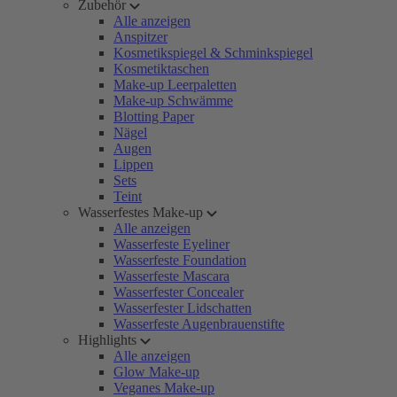
Zubehör
Alle anzeigen
Anspitzer
Kosmetikspiegel & Schminkspiegel
Kosmetiktaschen
Make-up Leerpaletten
Make-up Schwämme
Blotting Paper
Nägel
Augen
Lippen
Sets
Teint
Wasserfestes Make-up
Alle anzeigen
Wasserfeste Eyeliner
Wasserfeste Foundation
Wasserfeste Mascara
Wasserfester Concealer
Wasserfester Lidschatten
Wasserfeste Augenbrauenstifte
Highlights
Alle anzeigen
Glow Make-up
Veganes Make-up