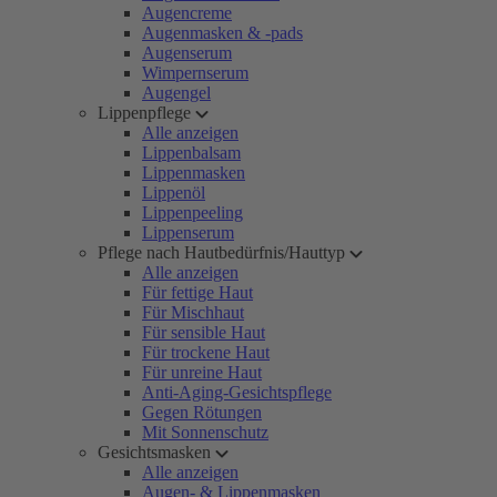
Augencreme
Augenmasken & -pads
Augenserum
Wimpernserum
Augengel
Lippenpflege
Alle anzeigen
Lippenbalsam
Lippenmasken
Lippenöl
Lippenpeeling
Lippenserum
Pflege nach Hautbedürfnis/Hauttyp
Alle anzeigen
Für fettige Haut
Für Mischhaut
Für sensible Haut
Für trockene Haut
Für unreine Haut
Anti-Aging-Gesichtspflege
Gegen Rötungen
Mit Sonnenschutz
Gesichtsmasken
Alle anzeigen
Augen- & Lippenmasken