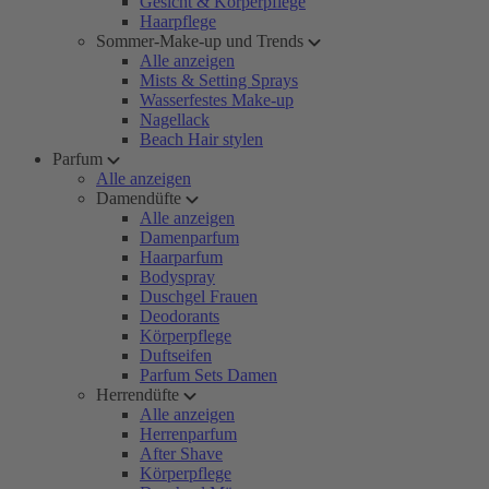
Gesicht & Körperpflege
Haarpflege
Sommer-Make-up und Trends
Alle anzeigen
Mists & Setting Sprays
Wasserfestes Make-up
Nagellack
Beach Hair stylen
Parfum
Alle anzeigen
Damendüfte
Alle anzeigen
Damenparfum
Haarparfum
Bodyspray
Duschgel Frauen
Deodorants
Körperpflege
Duftseifen
Parfum Sets Damen
Herrendüfte
Alle anzeigen
Herrenparfum
After Shave
Körperpflege