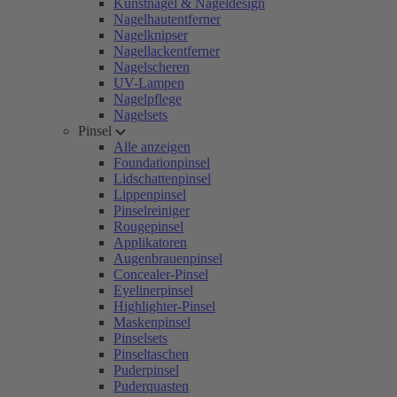
Kunstnägel & Nageldesign
Nagelhautentferner
Nagelknipser
Nagellackentferner
Nagelscheren
UV-Lampen
Nagelpflege
Nagelsets
Pinsel
Alle anzeigen
Foundationpinsel
Lidschattenpinsel
Lippenpinsel
Pinselreiniger
Rougepinsel
Applikatoren
Augenbrauenpinsel
Concealer-Pinsel
Eyelinerpinsel
Highlighter-Pinsel
Maskenpinsel
Pinselsets
Pinseltaschen
Puderpinsel
Puderquasten