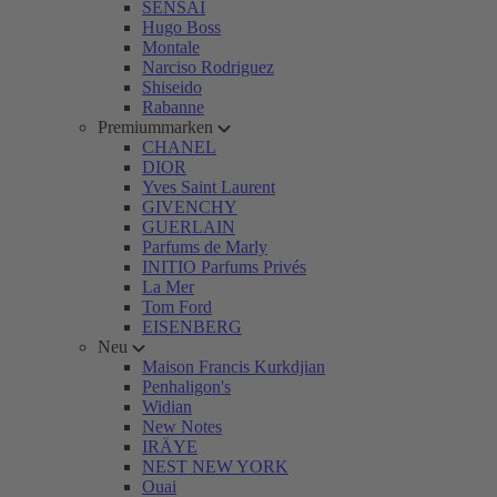
SENSAI
Hugo Boss
Montale
Narciso Rodriguez
Shiseido
Rabanne
Premiummarken
CHANEL
DIOR
Yves Saint Laurent
GIVENCHY
GUERLAIN
Parfums de Marly
INITIO Parfums Privés
La Mer
Tom Ford
EISENBERG
Neu
Maison Francis Kurkdjian
Penhaligon's
Widian
New Notes
IRÄYE
NEST NEW YORK
Ouai