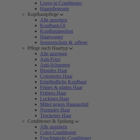
Leave-in Conditioner
Haarpflegesets
Kopfhautpflege
Alle anzeigen
Kopfhaut-Öl
Kopfhautpeeling
Haarwasser
Sonnenschutz & -pflege
Pflege nach Haartyp
Alle anzeigen
Anti-Frizz
Anti-Schuppen
Blondes Haar
Coloriertes Haar
Empfindliche Kopfhaut
Feines & glattes Haar
Fettiges Haar
Lockiges Haar
Mittel gegen Haarausfall
Normales Haar
Trockenes Haar
Conditioner & Spülung
Alle anzeigen
Color-Conditioner
Feuchtigkeits-Conditioner