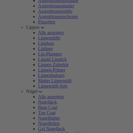
Augenbrauenpomade
Augenbrauenpuder
Augenbrauenstifte
Augenbrauenscheren
Pinzetten
Lippen
Alle anzeigen
Lippenstifte
Lipgloss
Lipliner
Lip-Plumper
Liquid Lipstick
Lippen Zubehör
Lippen-Primer
Lippenbalsam
Matter Lippenstift
Lippenstift-Sets
Nägel
Alle anzeigen
Nagellack
Base Coat
Top Coat
Nagelhärter
Nagelfeilen
Gel Nagellack