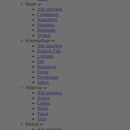
Haare
Alle anzeigen
Conditioner
Haarpflege
Shampoo
Haarfarbe
Styling
Körperpflege
Alle anzeigen
Hand & Fuß
Lotionen
Öle
Reinigung
Sonne
Deodorants
Seifen
Make-up
Alle anzeigen
Augen
Lippen
Nägel
Pinsel
Teint
Parfum
Alle anzeigen