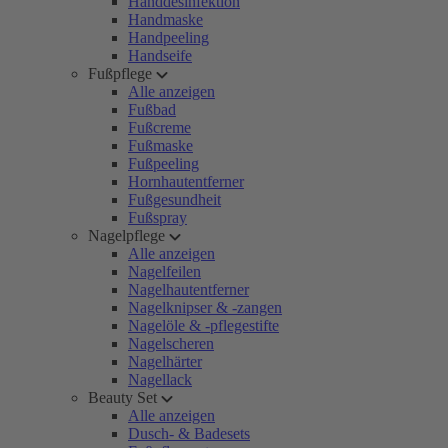
Handdesinfektion
Handmaske
Handpeeling
Handseife
Fußpflege
Alle anzeigen
Fußbad
Fußcreme
Fußmaske
Fußpeeling
Hornhautentferner
Fußgesundheit
Fußspray
Nagelpflege
Alle anzeigen
Nagelfeilen
Nagelhautentferner
Nagelknipser & -zangen
Nagelöle & -pflegestifte
Nagelscheren
Nagelhärter
Nagellack
Beauty Set
Alle anzeigen
Dusch- & Badesets