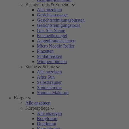
Beauty Tools & Zubehör
Alle anzeigen
Gesichtsmassage
Gesichtsreinigungsbürsten
Gesichtsreinigungstools
Gua Sha Steine
Kosmetikspiegel
Augenbrauenscheren
Micro Needle Roller
Pinzetten
Schlafmasken
Wimpernbürsten
Sonne & Schutz
Alle anzeigen
After Sun
Selbstbräuner
Sonnencreme
Sonnen-Make-up
Körper
Alle anzeigen
Körperpflege
Alle anzeigen
Bodylotion
Deodorant
Körperbutter