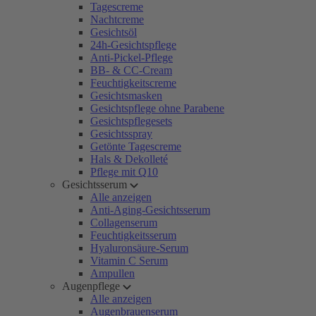
Tagescreme
Nachtcreme
Gesichtsöl
24h-Gesichtspflege
Anti-Pickel-Pflege
BB- & CC-Cream
Feuchtigkeitscreme
Gesichtsmasken
Gesichtspflege ohne Parabene
Gesichtspflegesets
Gesichtsspray
Getönte Tagescreme
Hals & Dekolleté
Pflege mit Q10
Gesichtsserum
Alle anzeigen
Anti-Aging-Gesichtsserum
Collagenserum
Feuchtigkeitsserum
Hyaluronsäure-Serum
Vitamin C Serum
Ampullen
Augenpflege
Alle anzeigen
Augenbrauenserum