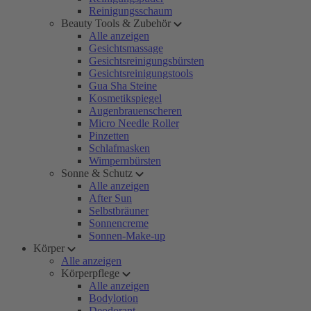
Reinigungsschaum
Beauty Tools & Zubehör
Alle anzeigen
Gesichtsmassage
Gesichtsreinigungsbürsten
Gesichtsreinigungstools
Gua Sha Steine
Kosmetikspiegel
Augenbrauenscheren
Micro Needle Roller
Pinzetten
Schlafmasken
Wimpernbürsten
Sonne & Schutz
Alle anzeigen
After Sun
Selbstbräuner
Sonnencreme
Sonnen-Make-up
Körper
Alle anzeigen
Körperpflege
Alle anzeigen
Bodylotion
Deodorant