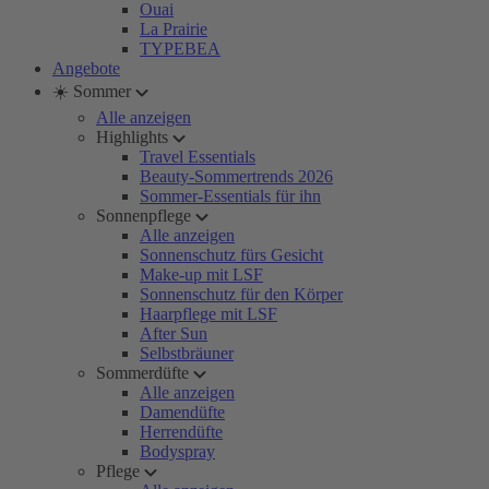
Ouai
La Prairie
TYPEBEA
Angebote
☀️ Sommer
Alle anzeigen
Highlights
Travel Essentials
Beauty-Sommertrends 2026
Sommer-Essentials für ihn
Sonnenpflege
Alle anzeigen
Sonnenschutz fürs Gesicht
Make-up mit LSF
Sonnenschutz für den Körper
Haarpflege mit LSF
After Sun
Selbstbräuner
Sommerdüfte
Alle anzeigen
Damendüfte
Herrendüfte
Bodyspray
Pflege