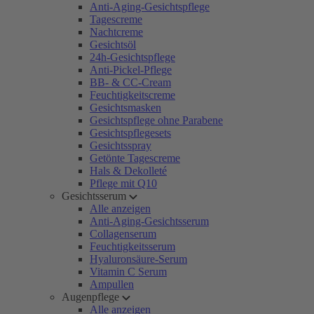
Anti-Aging-Gesichtspflege
Tagescreme
Nachtcreme
Gesichtsöl
24h-Gesichtspflege
Anti-Pickel-Pflege
BB- & CC-Cream
Feuchtigkeitscreme
Gesichtsmasken
Gesichtspflege ohne Parabene
Gesichtspflegesets
Gesichtsspray
Getönte Tagescreme
Hals & Dekolleté
Pflege mit Q10
Gesichtsserum
Alle anzeigen
Anti-Aging-Gesichtsserum
Collagenserum
Feuchtigkeitsserum
Hyaluronsäure-Serum
Vitamin C Serum
Ampullen
Augenpflege
Alle anzeigen