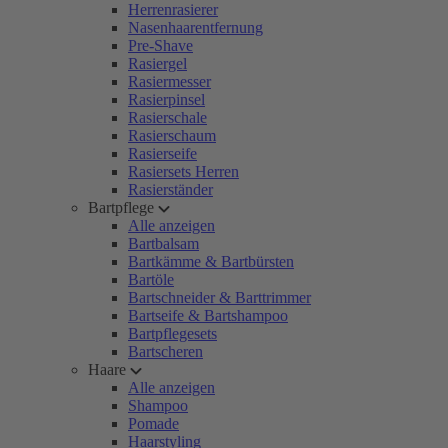
Herrenrasierer
Nasenhaarentfernung
Pre-Shave
Rasiergel
Rasiermesser
Rasierpinsel
Rasierschale
Rasierschaum
Rasierseife
Rasiersets Herren
Rasierständer
Bartpflege
Alle anzeigen
Bartbalsam
Bartkämme & Bartbürsten
Bartöle
Bartschneider & Barttrimmer
Bartseife & Bartshampoo
Bartpflegesets
Bartscheren
Haare
Alle anzeigen
Shampoo
Pomade
Haarstyling