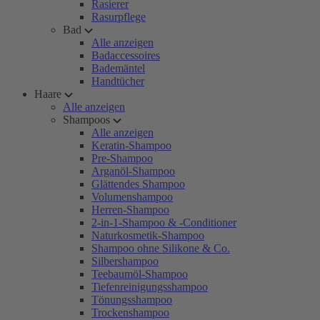
Rasierer
Rasurpflege
Bad
Alle anzeigen
Badaccessoires
Bademäntel
Handtücher
Haare
Alle anzeigen
Shampoos
Alle anzeigen
Keratin-Shampoo
Pre-Shampoo
Arganöl-Shampoo
Glättendes Shampoo
Volumenshampoo
Herren-Shampoo
2-in-1-Shampoo & -Conditioner
Naturkosmetik-Shampoo
Shampoo ohne Silikone & Co.
Silbershampoo
Teebaumöl-Shampoo
Tiefenreinigungsshampoo
Tönungsshampoo
Trockenshampoo