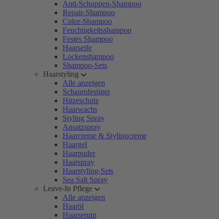
Anti-Schuppen-Shampoo
Repair-Shampoo
Color-Shampoo
Feuchtigkeitsshampoo
Festes Shampoo
Haarseife
Lockenshampoo
Shampoo-Sets
Haarstyling
Alle anzeigen
Schaumfestiger
Hitzeschutz
Haarwachs
Styling Spray
Ansatzspray
Haarcreme & Stylingcreme
Haargel
Haarpuder
Haarspray
Haarstyling-Sets
Sea Salt Spray
Leave-In Pflege
Alle anzeigen
Haaröl
Haarserum