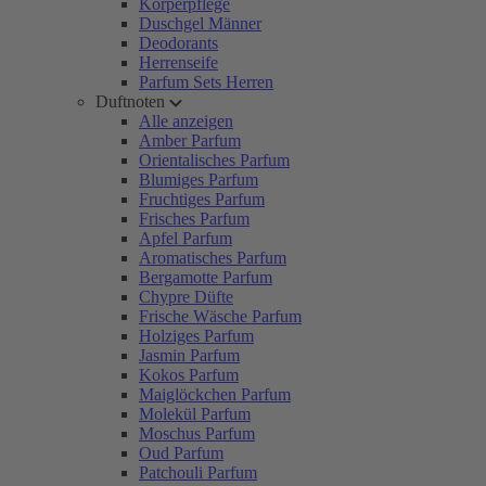
Körperpflege
Duschgel Männer
Deodorants
Herrenseife
Parfum Sets Herren
Duftnoten
Alle anzeigen
Amber Parfum
Orientalisches Parfum
Blumiges Parfum
Fruchtiges Parfum
Frisches Parfum
Apfel Parfum
Aromatisches Parfum
Bergamotte Parfum
Chypre Düfte
Frische Wäsche Parfum
Holziges Parfum
Jasmin Parfum
Kokos Parfum
Maiglöckchen Parfum
Molekül Parfum
Moschus Parfum
Oud Parfum
Patchouli Parfum