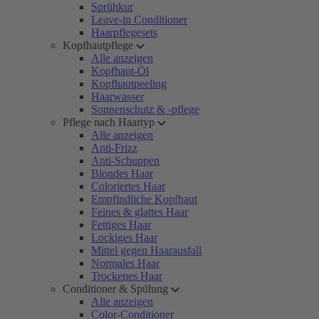
Sprühkur
Leave-in Conditioner
Haarpflegesets
Kopfhautpflege
Alle anzeigen
Kopfhaut-Öl
Kopfhautpeeling
Haarwasser
Sonnenschutz & -pflege
Pflege nach Haartyp
Alle anzeigen
Anti-Frizz
Anti-Schuppen
Blondes Haar
Coloriertes Haar
Empfindliche Kopfhaut
Feines & glattes Haar
Fettiges Haar
Lockiges Haar
Mittel gegen Haarausfall
Normales Haar
Trockenes Haar
Conditioner & Spülung
Alle anzeigen
Color-Conditioner