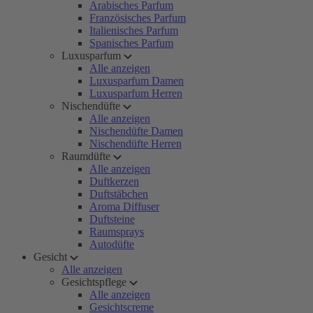
Arabisches Parfum
Französisches Parfum
Italienisches Parfum
Spanisches Parfum
Luxusparfum
Alle anzeigen
Luxusparfum Damen
Luxusparfum Herren
Nischendüfte
Alle anzeigen
Nischendüfte Damen
Nischendüfte Herren
Raumdüfte
Alle anzeigen
Duftkerzen
Duftstäbchen
Aroma Diffuser
Duftsteine
Raumsprays
Autodüfte
Gesicht
Alle anzeigen
Gesichtspflege
Alle anzeigen
Gesichtscreme