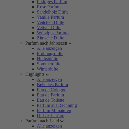
Pudriges Parfum
Rose Parfum
Sandelholz Düfte
Vanille Parfum
Veilchen Düfte
Vetiver Düfte
Würziges Parfum
Zitrische Düfte
Parfum nach Jahreszeit
Alle anzeigen
Frühlingsdüfte
Herbstdüfte
Sommerdüfte
Winterdüfte
Highlights
Alle anzeigen
Beliebtes Parfum
Eau de Cologne
Eau de Parfum
Eau de Toilette
Parfum auf Rechnung
Parfum Miniaturen
Unisex Parfum
Parfum nach Land
Alle anzeigen