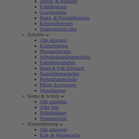
Dusch- & Badesets
Fußpflegesets
Geschenksets
Hand- & Nagelpflegesets
Körperpflegesets
Sonnenschutz-Sets
Zubehör
Alle anzeigen
Körperbürsten
Massagebürsten
Selbstbräungshandschuhe
Fußpflegezubehör
Hand & Fuß-Schmuck
Nagelpflegezubehör
Peelinghandschuhe
Pflege Accessoires
Waschlappen
Sonne & Schutz
Alle anzeigen
After Sun
Selbstbräuner
Sonnenschutz
Haarentfernung
Alle anzeigen
Kalt- & Warmwachs