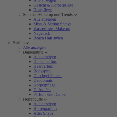
Alle anzeigen
Gesicht & Körperpflege
Haarpflege
Sommer-Make-up und Trends
Alle anzeigen
Mists & Setting Sprays
Wasserfestes Make-up
Nagellack
Beach Hair stylen
Parfum
Alle anzeigen
Damendüfte
Alle anzeigen
Damenparfum
Haarparfum
Bodyspray
Duschgel Frauen
Deodorants
Körperpflege
Duftseifen
Parfum Sets Damen
Herrendüfte
Alle anzeigen
Herrenparfum
After Shave