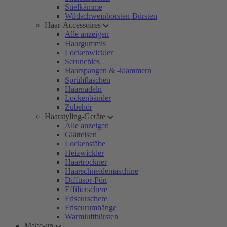
Stielkämme
Wildschweinborsten-Bürsten
Haar-Accessoires
Alle anzeigen
Haargummis
Lockenwickler
Scrunchies
Haarspangen & -klammern
Sprühflaschen
Haarnadeln
Lockenbänder
Zubehör
Haarstyling-Geräte
Alle anzeigen
Glätteisen
Lockenstäbe
Heizwickler
Haartrockner
Haarschneidemaschine
Diffusor-Fön
Effilierschere
Friseurschere
Friseurumhänge
Warmluftbürsten
Make-up