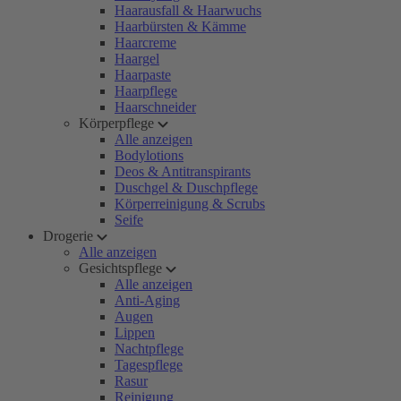
Haarausfall & Haarwuchs
Haarbürsten & Kämme
Haarcreme
Haargel
Haarpaste
Haarpflege
Haarschneider
Körperpflege
Alle anzeigen
Bodylotions
Deos & Antitranspirants
Duschgel & Duschpflege
Körperreinigung & Scrubs
Seife
Drogerie
Alle anzeigen
Gesichtspflege
Alle anzeigen
Anti-Aging
Augen
Lippen
Nachtpflege
Tagespflege
Rasur
Reinigung