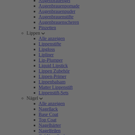
Augenbrauengel
Augenbrauenpomade
Augenbrauenpuder
Augenbrauenstifte
Augenbrauenscheren
Pinzetten
Lippen
Alle anzeigen
Lippenstifte
Lipgloss
Lipliner
Lip-Plumper
Liquid Lipstick
Lippen Zubehör
Lippen-Primer
Lippenbalsam
Matter Lippenstift
Lippenstift-Sets
Nägel
Alle anzeigen
Nagellack
Base Coat
Top Coat
Nagelhärter
Nagelfeilen