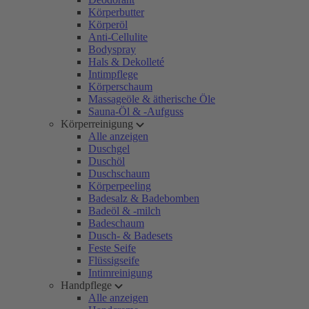
Körperbutter
Körperöl
Anti-Cellulite
Bodyspray
Hals & Dekolleté
Intimpflege
Körperschaum
Massageöle & ätherische Öle
Sauna-Öl & -Aufguss
Körperreinigung
Alle anzeigen
Duschgel
Duschöl
Duschschaum
Körperpeeling
Badesalz & Badebomben
Badeöl & -milch
Badeschaum
Dusch- & Badesets
Feste Seife
Flüssigseife
Intimreinigung
Handpflege
Alle anzeigen