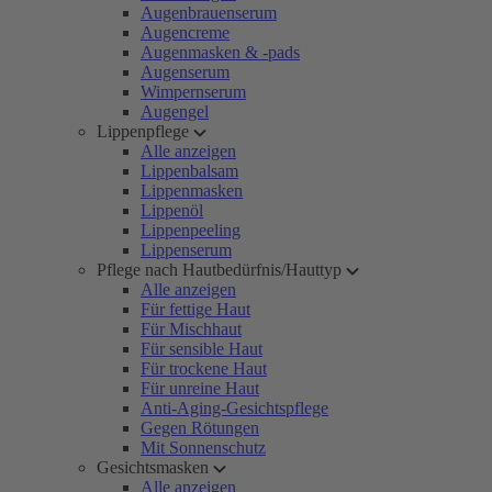
Augenbrauenserum
Augencreme
Augenmasken & -pads
Augenserum
Wimpernserum
Augengel
Lippenpflege
Alle anzeigen
Lippenbalsam
Lippenmasken
Lippenöl
Lippenpeeling
Lippenserum
Pflege nach Hautbedürfnis/Hauttyp
Alle anzeigen
Für fettige Haut
Für Mischhaut
Für sensible Haut
Für trockene Haut
Für unreine Haut
Anti-Aging-Gesichtspflege
Gegen Rötungen
Mit Sonnenschutz
Gesichtsmasken
Alle anzeigen