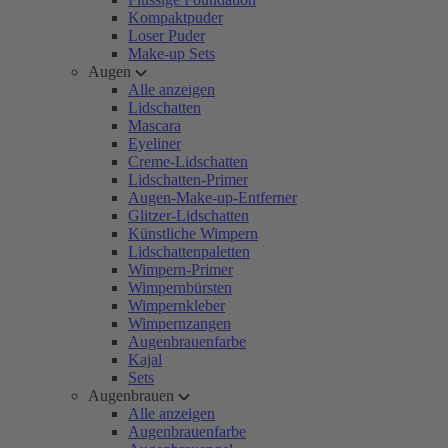
Kompaktpuder
Loser Puder
Make-up Sets
Augen
Alle anzeigen
Lidschatten
Mascara
Eyeliner
Creme-Lidschatten
Lidschatten-Primer
Augen-Make-up-Entferner
Glitzer-Lidschatten
Künstliche Wimpern
Lidschattenpaletten
Wimpern-Primer
Wimpernbürsten
Wimpernkleber
Wimpernzangen
Augenbrauenfarbe
Kajal
Sets
Augenbrauen
Alle anzeigen
Augenbrauenfarbe