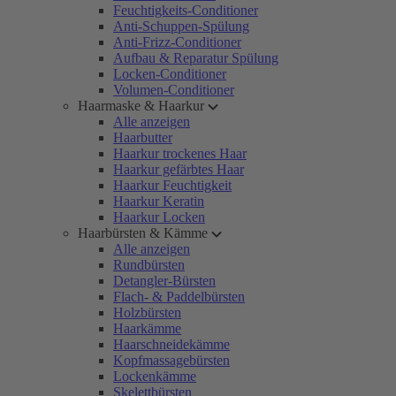
Feuchtigkeits-Conditioner
Anti-Schuppen-Spülung
Anti-Frizz-Conditioner
Aufbau & Reparatur Spülung
Locken-Conditioner
Volumen-Conditioner
Haarmaske & Haarkur
Alle anzeigen
Haarbutter
Haarkur trockenes Haar
Haarkur gefärbtes Haar
Haarkur Feuchtigkeit
Haarkur Keratin
Haarkur Locken
Haarbürsten & Kämme
Alle anzeigen
Rundbürsten
Detangler-Bürsten
Flach- & Paddelbürsten
Holzbürsten
Haarkämme
Haarschneidekämme
Kopfmassagebürsten
Lockenkämme
Skelettbürsten