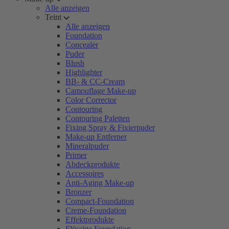
Alle anzeigen
Teint
Alle anzeigen
Foundation
Concealer
Puder
Blush
Highlighter
BB- & CC-Cream
Camouflage Make-up
Color Corrector
Contouring
Contouring Paletten
Fixing Spray & Fixierpuder
Make-up Entferner
Mineralpuder
Primer
Abdeckprodukte
Accessoires
Anti-Aging Make-up
Bronzer
Compact-Foundation
Creme-Foundation
Effektprodukte
Flüssige Foundation