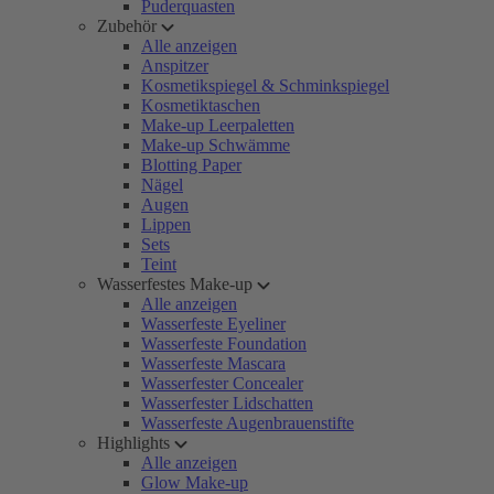
Puderquasten
Zubehör
Alle anzeigen
Anspitzer
Kosmetikspiegel & Schminkspiegel
Kosmetiktaschen
Make-up Leerpaletten
Make-up Schwämme
Blotting Paper
Nägel
Augen
Lippen
Sets
Teint
Wasserfestes Make-up
Alle anzeigen
Wasserfeste Eyeliner
Wasserfeste Foundation
Wasserfeste Mascara
Wasserfester Concealer
Wasserfester Lidschatten
Wasserfeste Augenbrauenstifte
Highlights
Alle anzeigen
Glow Make-up