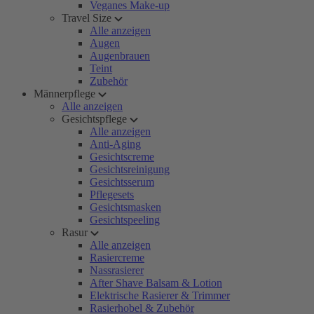
Veganes Make-up
Travel Size
Alle anzeigen
Augen
Augenbrauen
Teint
Zubehör
Männerpflege
Alle anzeigen
Gesichtspflege
Alle anzeigen
Anti-Aging
Gesichtscreme
Gesichtsreinigung
Gesichtsserum
Pflegesets
Gesichtsmasken
Gesichtspeeling
Rasur
Alle anzeigen
Rasiercreme
Nassrasierer
After Shave Balsam & Lotion
Elektrische Rasierer & Trimmer
Rasierhobel & Zubehör