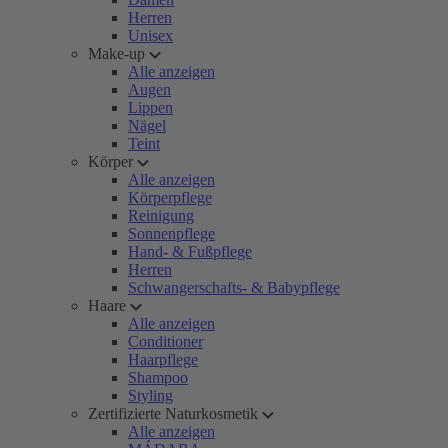
Herren
Unisex
Make-up
Alle anzeigen
Augen
Lippen
Nägel
Teint
Körper
Alle anzeigen
Körperpflege
Reinigung
Sonnenpflege
Hand- & Fußpflege
Herren
Schwangerschafts- & Babypflege
Haare
Alle anzeigen
Conditioner
Haarpflege
Shampoo
Styling
Zertifizierte Naturkosmetik
Alle anzeigen