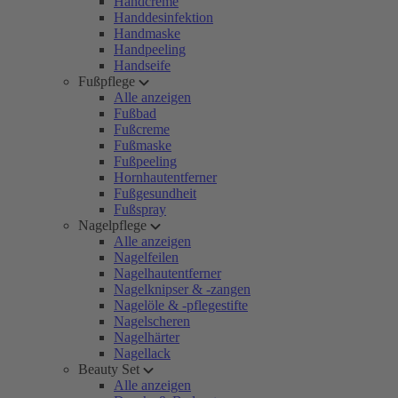
Handcreme
Handdesinfektion
Handmaske
Handpeeling
Handseife
Fußpflege
Alle anzeigen
Fußbad
Fußcreme
Fußmaske
Fußpeeling
Hornhautentferner
Fußgesundheit
Fußspray
Nagelpflege
Alle anzeigen
Nagelfeilen
Nagelhautentferner
Nagelknipser & -zangen
Nagelöle & -pflegestifte
Nagelscheren
Nagelhärter
Nagellack
Beauty Set
Alle anzeigen