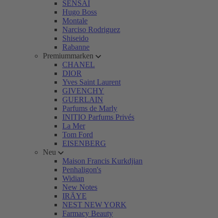
SENSAI
Hugo Boss
Montale
Narciso Rodriguez
Shiseido
Rabanne
Premiummarken
CHANEL
DIOR
Yves Saint Laurent
GIVENCHY
GUERLAIN
Parfums de Marly
INITIO Parfums Privés
La Mer
Tom Ford
EISENBERG
Neu
Maison Francis Kurkdjian
Penhaligon's
Widian
New Notes
IRÄYE
NEST NEW YORK
Farmacy Beauty