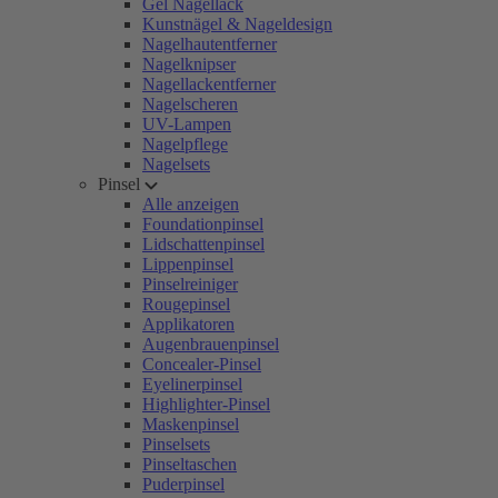
Gel Nagellack
Kunstnägel & Nageldesign
Nagelhautentferner
Nagelknipser
Nagellackentferner
Nagelscheren
UV-Lampen
Nagelpflege
Nagelsets
Pinsel
Alle anzeigen
Foundationpinsel
Lidschattenpinsel
Lippenpinsel
Pinselreiniger
Rougepinsel
Applikatoren
Augenbrauenpinsel
Concealer-Pinsel
Eyelinerpinsel
Highlighter-Pinsel
Maskenpinsel
Pinselsets
Pinseltaschen
Puderpinsel