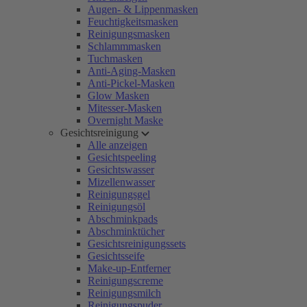
Augen- & Lippenmasken
Feuchtigkeitsmasken
Reinigungsmasken
Schlammmasken
Tuchmasken
Anti-Aging-Masken
Anti-Pickel-Masken
Glow Masken
Mitesser-Masken
Overnight Maske
Gesichtsreinigung
Alle anzeigen
Gesichtspeeling
Gesichtswasser
Mizellenwasser
Reinigungsgel
Reinigungsöl
Abschminkpads
Abschminktücher
Gesichtsreinigungssets
Gesichtsseife
Make-up-Entferner
Reinigungscreme
Reinigungsmilch
Reinigungspuder