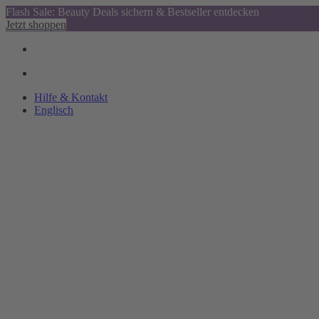
Flash Sale: Beauty Deals sichern & Bestseller entdecken
Jetzt shoppen
Hilfe & Kontakt
Englisch