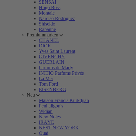
SENSAI
Hugo Boss
Montale
Narciso Rodriguez
Shiseido
Rabanne
Premiummarken
CHANEL
DIOR
Yves Saint Laurent
GIVENCHY
GUERLAIN
Parfums de Marly
INITIO Parfums Privés
La Mer
Tom Ford
EISENBERG
Neu
Maison Francis Kurkdjian
Penhaligon's
Widian
New Notes
IRÄYE
NEST NEW YORK
Ouai