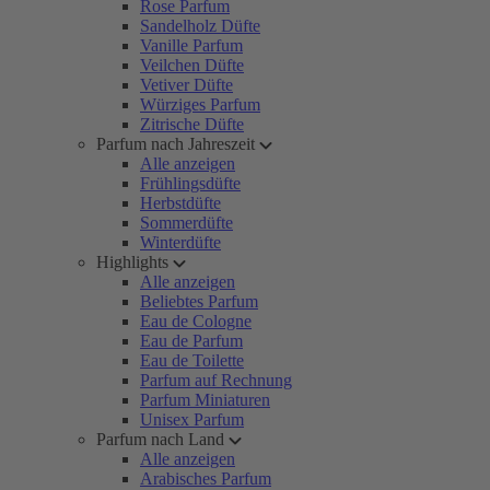
Rose Parfum
Sandelholz Düfte
Vanille Parfum
Veilchen Düfte
Vetiver Düfte
Würziges Parfum
Zitrische Düfte
Parfum nach Jahreszeit
Alle anzeigen
Frühlingsdüfte
Herbstdüfte
Sommerdüfte
Winterdüfte
Highlights
Alle anzeigen
Beliebtes Parfum
Eau de Cologne
Eau de Parfum
Eau de Toilette
Parfum auf Rechnung
Parfum Miniaturen
Unisex Parfum
Parfum nach Land
Alle anzeigen
Arabisches Parfum