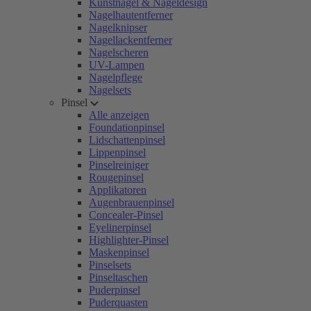
Kunstnägel & Nageldesign
Nagelhautentferner
Nagelknipser
Nagellackentferner
Nagelscheren
UV-Lampen
Nagelpflege
Nagelsets
Pinsel
Alle anzeigen
Foundationpinsel
Lidschattenpinsel
Lippenpinsel
Pinselreiniger
Rougepinsel
Applikatoren
Augenbrauenpinsel
Concealer-Pinsel
Eyelinerpinsel
Highlighter-Pinsel
Maskenpinsel
Pinselsets
Pinseltaschen
Puderpinsel
Puderquasten