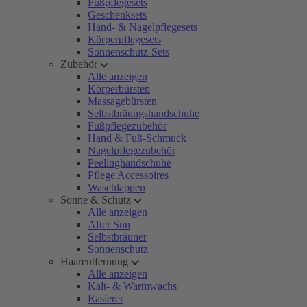
Fußpflegesets
Geschenksets
Hand- & Nagelpflegesets
Körperpflegesets
Sonnenschutz-Sets
Zubehör
Alle anzeigen
Körperbürsten
Massagebürsten
Selbstbräungshandschuhe
Fußpflegezubehör
Hand & Fuß-Schmuck
Nagelpflegezubehör
Peelinghandschuhe
Pflege Accessoires
Waschlappen
Sonne & Schutz
Alle anzeigen
After Sun
Selbstbräuner
Sonnenschutz
Haarentfernung
Alle anzeigen
Kalt- & Warmwachs
Rasierer