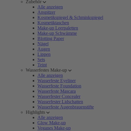
Zubehör
Alle anzeigen
Anspitzer
Kosmetikspiegel & Schminkspiegel
Kosmetiktaschen
Make-up Leerpaletten
Make-up Schwämme
Blotting Paper
Nägel
Augen
Lippen
Sets
Teint
Wasserfestes Make-up
Alle anzeigen
Wasserfeste Eyeliner
Wasserfeste Foundation
Wasserfeste Mascara
Wasserfester Concealer
Wasserfester Lidschatten
Wasserfeste Augenbrauenstifte
Highlights
Alle anzeigen
Glow Make-up
Veganes Make-up