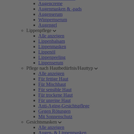
Augencreme
Augenmasken & -pads
Augenserum
Wimpernserum
Augengel
Lippenpflege
Alle anzeigen
Lippenbalsam
Lippenmasken
Lippenöl
Lippenpeeling
Lippenserum
Pflege nach Hautbedürfnis/Hauttyp
Alle anzeigen
Für fettige Haut
Für Mischhaut
Für sensible Haut
Für trockene Haut
Für unreine Haut
Anti-Aging-Gesichtspflege
Gegen Rötungen
Mit Sonnenschutz
Gesichtsmasken
Alle anzeigen
Augen- & Lippenmasken