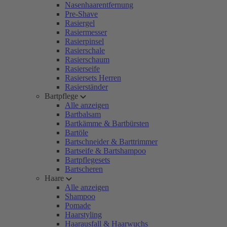
Nasenhaarentfernung
Pre-Shave
Rasiergel
Rasiermesser
Rasierpinsel
Rasierschale
Rasierschaum
Rasierseife
Rasiersets Herren
Rasierständer
Bartpflege
Alle anzeigen
Bartbalsam
Bartkämme & Bartbürsten
Bartöle
Bartschneider & Barttrimmer
Bartseife & Bartshampoo
Bartpflegesets
Bartscheren
Haare
Alle anzeigen
Shampoo
Pomade
Haarstyling
Haarausfall & Haarwuchs