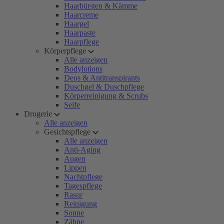
Haarbürsten & Kämme
Haarcreme
Haargel
Haarpaste
Haarpflege
Körperpflege
Alle anzeigen
Bodylotions
Deos & Antitranspirants
Duschgel & Duschpflege
Körperreinigung & Scrubs
Seife
Drogerie
Alle anzeigen
Gesichtspflege
Alle anzeigen
Anti-Aging
Augen
Lippen
Nachtpflege
Tagespflege
Rasur
Reinigung
Sonne
Zähne