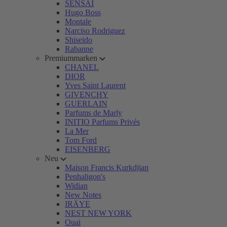
SENSAI
Hugo Boss
Montale
Narciso Rodriguez
Shiseido
Rabanne
Premiummarken
CHANEL
DIOR
Yves Saint Laurent
GIVENCHY
GUERLAIN
Parfums de Marly
INITIO Parfums Privés
La Mer
Tom Ford
EISENBERG
Neu
Maison Francis Kurkdjian
Penhaligon's
Widian
New Notes
IRÄYE
NEST NEW YORK
Ouai