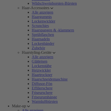
Wildschweinborsten-Bürsten
Haar-Accessoires
Alle anzeigen
Haargummis
Lockenwickler
Scrunchies
Haarspangen & -klammern
Sprühflaschen
Haarnadeln
Lockenbänder
Zubehör
Haarstyling-Geräte
Alle anzeigen
Glätteisen
Lockenstäbe
Heizwickler
Haartrockner
Haarschneidemaschine
Diffusor-Fön
Effilierschere
Friseurschere
Friseurumhänge
Warmluftbürsten
Make-up
Alle anzeigen