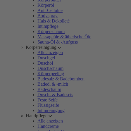
Körperöl
Anti-Cellulite
Bodyspray
Hals & Dekolleté
Intimpflege
Körperschaum
Massageöle & ätherische Öle
Sauna-Öl & -Aufguss
Körperreinigung
Alle anzeigen
Duschgel
Duschöl
Duschschaum
Körperpeeling
Badesalz & Badebomben
Badeöl & -milch
Badeschaum
Dusch- & Badesets
Feste Seife
Flüssigseife
Intimreinigung
Handpflege
Alle anzeigen
Handcreme