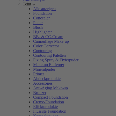
Teint
Alle anzeigen
Foundation
Concealer
Puder
Blush
Highlighter
BB- & CC-Cream
Camouflage Make-up
Color Corrector
Contouring
Contouring Paletten
Fixing Spray & Fixierpuder
Make-up Entferner
Mineralpuder
Primer
Abdeckprodukte
Accessoires
Anti-Aging Make-up
Bronzer
Compact-Foundation
Creme-Foundation
Effektprodukte
Flüssige Foundation
Kompaktpuder