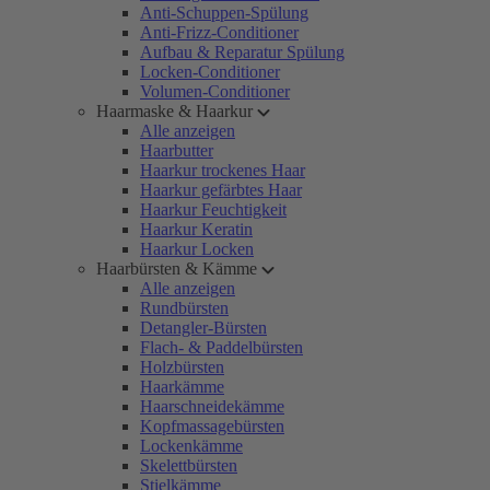
Anti-Schuppen-Spülung
Anti-Frizz-Conditioner
Aufbau & Reparatur Spülung
Locken-Conditioner
Volumen-Conditioner
Haarmaske & Haarkur
Alle anzeigen
Haarbutter
Haarkur trockenes Haar
Haarkur gefärbtes Haar
Haarkur Feuchtigkeit
Haarkur Keratin
Haarkur Locken
Haarbürsten & Kämme
Alle anzeigen
Rundbürsten
Detangler-Bürsten
Flach- & Paddelbürsten
Holzbürsten
Haarkämme
Haarschneidekämme
Kopfmassagebürsten
Lockenkämme
Skelettbürsten
Stielkämme