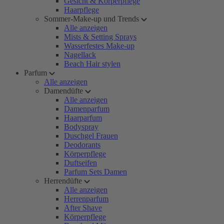
Gesicht & Körperpflege
Haarpflege
Sommer-Make-up und Trends
Alle anzeigen
Mists & Setting Sprays
Wasserfestes Make-up
Nagellack
Beach Hair stylen
Parfum
Alle anzeigen
Damendüfte
Alle anzeigen
Damenparfum
Haarparfum
Bodyspray
Duschgel Frauen
Deodorants
Körperpflege
Duftseifen
Parfum Sets Damen
Herrendüfte
Alle anzeigen
Herrenparfum
After Shave
Körperpflege