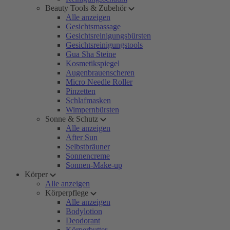
Beauty Tools & Zubehör
Alle anzeigen
Gesichtsmassage
Gesichtsreinigungsbürsten
Gesichtsreinigungstools
Gua Sha Steine
Kosmetikspiegel
Augenbrauenscheren
Micro Needle Roller
Pinzetten
Schlafmasken
Wimpernbürsten
Sonne & Schutz
Alle anzeigen
After Sun
Selbstbräuner
Sonnencreme
Sonnen-Make-up
Körper
Alle anzeigen
Körperpflege
Alle anzeigen
Bodylotion
Deodorant
Körperbutter