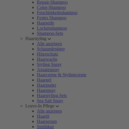
Repair-Shampoo
Color-Shampoo
Feuchtigkeitsshampoo
Festes Shampoo
Haarseife
Lockenshampoo
Shampoo-Sets
Haarstyling
Alle anzeigen
Schaumfestiger
Hitzeschutz
Haarwachs
Styling Spray
Ansatzspray
Haarcreme & Stylingcreme
Haargel
Haarpuder
Haarspray
Haarstyling-Sets
Sea Salt Spray
Leave-In Pflege
Alle anzeigen
Haaröl
Haarserum
Sprühkur