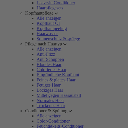
Leave-in Conditioner
Haarpflegesets
Kopfhautpflege
Alle anzeigen
Kopfhaut-Öl
Kopfhautpeeling
Haarwasser
Sonnenschutz & -pflege
Pflege nach Haartyp
Alle anzeigen
Anti-Frizz
Anti-Schuppen
Blondes Haar
Coloriertes Haar
Empfindliche Kopfhaut
Feines & glattes Haar
Fettiges Haar
Lockiges Haar
Mittel gegen Haarausfall
Normales Haar
Trockenes Haar
Conditioner & Spülung
Alle anzeigen
Color-Conditioner
Feuchtigkeits-Conditioner