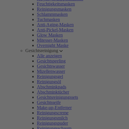
Feuchtigkeitsmasken
Reinigungsmasken
Schlammmasken
Tuchmasken
Anti-Aging-Masken
Anti-Pickel-Masken
Glow Masken
Mitesser-Masken
Overnight Maske
Gesichtsreinigung
Alle anzeigen
Gesichtspeeling
Gesichtswasser
Mizellenwasser
Reinigungsgel
Reinigungsöl
Abschminkpads
Abschminktücher
Gesichtsreinigungssets
Gesichtsseife
Make-up-Entferner
Reinigungscreme
Reinigungsmilch
Reinigungspuder
Reinigungsschaum