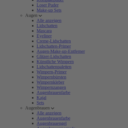
Loser Puder
Make-up Sets
Augen
Alle anzeigen
Lidschatten
Mascara
Eyeliner
Creme-Lidschatten
Lidschatten-Primer
Augen-Make-up-Entferner
Glitzer-Lidschatten
Künstliche Wimpern
Lidschattenpaletten
Wimpern-Primer
Wimpernbürsten
Wimpernkleber
Wimpernzangen
Augenbrauenfarbe
Kajal
Sets
Augenbrauen
Alle anzeigen
Augenbrauenfarbe
Augenbrauengel