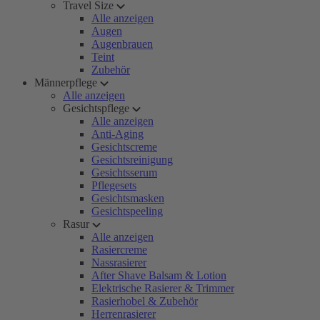
Travel Size
Alle anzeigen
Augen
Augenbrauen
Teint
Zubehör
Männerpflege
Alle anzeigen
Gesichtspflege
Alle anzeigen
Anti-Aging
Gesichtscreme
Gesichtsreinigung
Gesichtsserum
Pflegesets
Gesichtsmasken
Gesichtspeeling
Rasur
Alle anzeigen
Rasiercreme
Nassrasierer
After Shave Balsam & Lotion
Elektrische Rasierer & Trimmer
Rasierhobel & Zubehör
Herrenrasierer