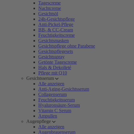
Tagescreme
Nachtcreme
Gesichtsöl
24h-Gesichtspflege
Anti-Pickel-Pflege
BB- & CC-Cream
Feuchtigkeitscreme
Gesichtsmasken
Gesichtspflege ohne Parabene
Gesichtspflegesets
Gesichtsspray
Getönte Tagescreme
Hals & Dekolleté
Pflege mit Q10
Gesichtsserum
Alle anzeigen
Anti-Aging-Gesichtsserum
Collagenserum
Feuchtigkeitsserum
Hyaluronsäure-Serum
Vitamin C Serum
Ampullen
Augenpflege
Alle anzeigen
Augenbrauenserum