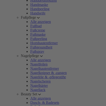
Handdesinfektion
Handmaske
Handpeeling
Handseife
Fußpflege
Alle anzeigen
Fußbad
Fußcreme
Fußmaske
Fußpeeling
Hornhautentferner
Fußgesundheit
Fußspray
Nagelpflege
Alle anzeigen
Nagelfeilen
Nagelhautentferner
Nagelknipser & -zangen
Nagelöle & -pflegestifte
Nagelscheren
Nagelhärter
Nagellack
Beauty Set
Alle anzeigen
Dusch- & Badesets