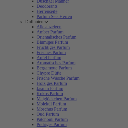
Duschgel Männer
Deodorants
Herrenseife
Parfum Sets Herren
Duftnoten
Alle anzeigen
Amber Parfum
Orientalisches Parfum
Blumiges Parfum
Fruchtiges Parfum
Frisches Parfum
Apfel Parfum
Aromatisches Parfum
Bergamotte Parfum
Chypre Düfte
Frische Wäsche Parfum
Holziges Parfum
Jasmin Parfum
Kokos Parfum
Maiglöckchen Parfum
Molekül Parfum
Moschus Parfum
Oud Parfum
Patchouli Parfum
Pudriges Parfum