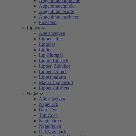
Augenbrauenpomade
Augenbrauenpuder
Augenbrauenstifte
Augenbrauenscheren
Pinzetten
Lippen
Alle anzeigen
Lippenstifte
Lipgloss
Lipliner
Lip-Plumper
Liquid Lipstick
Lippen Zubehör
Lippen-Primer
Lippenbalsam
Matter Lippenstift
Lippenstift-Sets
Nägel
Alle anzeigen
Nagellack
Base Coat
Top Coat
Nagelhärter
Nagelfeilen
Gel Nagellack