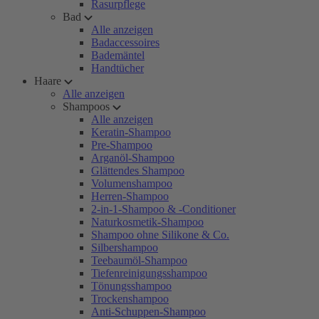
Rasurpflege
Bad
Alle anzeigen
Badaccessoires
Bademäntel
Handtücher
Haare
Alle anzeigen
Shampoos
Alle anzeigen
Keratin-Shampoo
Pre-Shampoo
Arganöl-Shampoo
Glättendes Shampoo
Volumenshampoo
Herren-Shampoo
2-in-1-Shampoo & -Conditioner
Naturkosmetik-Shampoo
Shampoo ohne Silikone & Co.
Silbershampoo
Teebaumöl-Shampoo
Tiefenreinigungsshampoo
Tönungsshampoo
Trockenshampoo
Anti-Schuppen-Shampoo