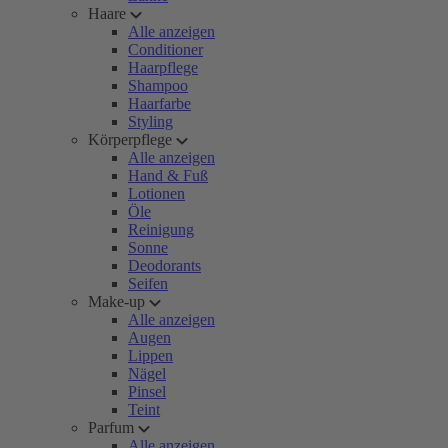
Haare
Alle anzeigen
Conditioner
Haarpflege
Shampoo
Haarfarbe
Styling
Körperpflege
Alle anzeigen
Hand & Fuß
Lotionen
Öle
Reinigung
Sonne
Deodorants
Seifen
Make-up
Alle anzeigen
Augen
Lippen
Nägel
Pinsel
Teint
Parfum
Alle anzeigen