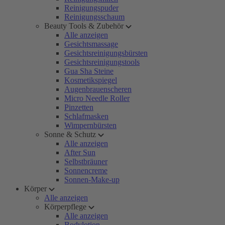
Reinigungspuder
Reinigungsschaum
Beauty Tools & Zubehör
Alle anzeigen
Gesichtsmassage
Gesichtsreinigungsbürsten
Gesichtsreinigungstools
Gua Sha Steine
Kosmetikspiegel
Augenbrauenscheren
Micro Needle Roller
Pinzetten
Schlafmasken
Wimpernbürsten
Sonne & Schutz
Alle anzeigen
After Sun
Selbstbräuner
Sonnencreme
Sonnen-Make-up
Körper
Alle anzeigen
Körperpflege
Alle anzeigen
Bodylotion