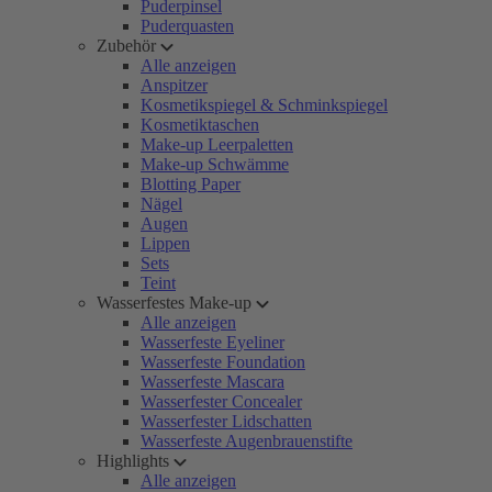
Puderpinsel
Puderquasten
Zubehör
Alle anzeigen
Anspitzer
Kosmetikspiegel & Schminkspiegel
Kosmetiktaschen
Make-up Leerpaletten
Make-up Schwämme
Blotting Paper
Nägel
Augen
Lippen
Sets
Teint
Wasserfestes Make-up
Alle anzeigen
Wasserfeste Eyeliner
Wasserfeste Foundation
Wasserfeste Mascara
Wasserfester Concealer
Wasserfester Lidschatten
Wasserfeste Augenbrauenstifte
Highlights
Alle anzeigen