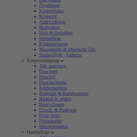
Deodorant
Körperbutter
Körperöl
Anti-Cellulite
Bodyspray
Hals & Dekolleté
Intimpflege
Körperschaum
Massageöle & ätherische Öle
Sauna-Öl & -Aufguss
Körperreinigung
Alle anzeigen
Duschgel
Duschöl
Duschschaum
Körperpeeling
Badesalz & Badebomben
Badeöl & -milch
Badeschaum
Dusch- & Badesets
Feste Seife
Flüssigseife
Intimreinigung
Handpflege