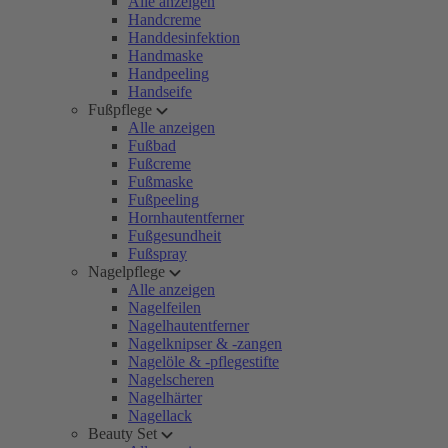
Alle anzeigen
Handcreme
Handdesinfektion
Handmaske
Handpeeling
Handseife
Fußpflege
Alle anzeigen
Fußbad
Fußcreme
Fußmaske
Fußpeeling
Hornhautentferner
Fußgesundheit
Fußspray
Nagelpflege
Alle anzeigen
Nagelfeilen
Nagelhautentferner
Nagelknipser & -zangen
Nagelöle & -pflegestifte
Nagelscheren
Nagelhärter
Nagellack
Beauty Set