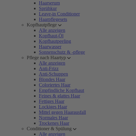
Haarserum
Sprühkur
Leave-in Conditioner
Haarpflegesets
Kopfhautpflege
Alle anzeigen
Kopfhaut-Öl
Kopfhautpeeling
Haarwasser
Sonnenschutz & -pflege
Pflege nach Haartyp
Alle anzeigen
Anti-Frizz
Anti-Schuppen
Blondes Haar
Coloriertes Haar
Empfindliche Kopfhaut
Feines & glattes Haar
Fettiges Haar
Lockiges Haar
Mittel gegen Haarausfall
Normales Haar
Trockenes Haar
Conditioner & Spülung
Alle anzeigen