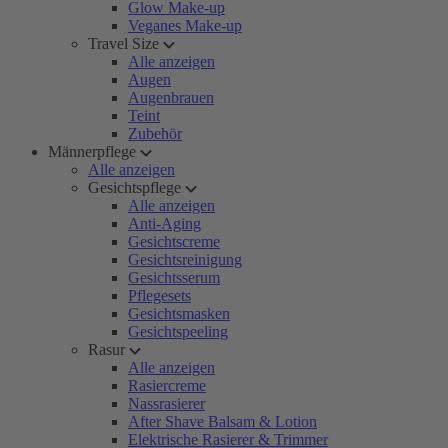
Glow Make-up
Veganes Make-up
Travel Size
Alle anzeigen
Augen
Augenbrauen
Teint
Zubehör
Männerpflege
Alle anzeigen
Gesichtspflege
Alle anzeigen
Anti-Aging
Gesichtscreme
Gesichtsreinigung
Gesichtsserum
Pflegesets
Gesichtsmasken
Gesichtspeeling
Rasur
Alle anzeigen
Rasiercreme
Nassrasierer
After Shave Balsam & Lotion
Elektrische Rasierer & Trimmer