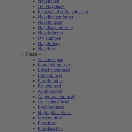
Nagelfeilen
Gel Nagellack
Kunstnägel & Nageldesign
Nagelhautentferner
Nagelknipser
Nagellackentferner
Nagelscheren
UV-Lampen
Nagelpflege
Nagelsets
Pinsel
Alle anzeigen
Foundationpinsel
Lidschattenpinsel
Lippenpinsel
Pinselreiniger
Rougepinsel
Applikatoren
Augenbrauenpinsel
Concealer-Pinsel
Eyelinerpinsel
Highlighter-Pinsel
Maskenpinsel
Pinselsets
Pinseltaschen