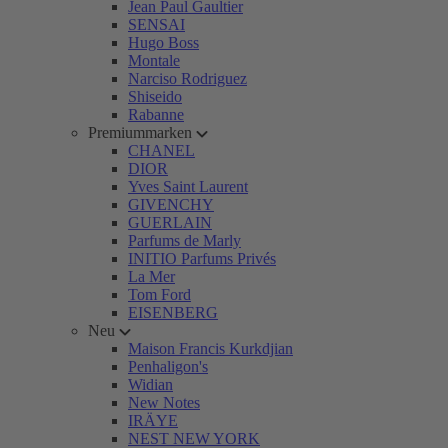
Jean Paul Gaultier
SENSAI
Hugo Boss
Montale
Narciso Rodriguez
Shiseido
Rabanne
Premiummarken
CHANEL
DIOR
Yves Saint Laurent
GIVENCHY
GUERLAIN
Parfums de Marly
INITIO Parfums Privés
La Mer
Tom Ford
EISENBERG
Neu
Maison Francis Kurkdjian
Penhaligon's
Widian
New Notes
IRÄYE
NEST NEW YORK