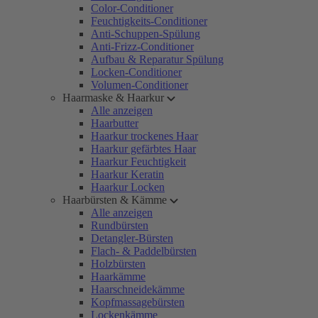
Color-Conditioner
Feuchtigkeits-Conditioner
Anti-Schuppen-Spülung
Anti-Frizz-Conditioner
Aufbau & Reparatur Spülung
Locken-Conditioner
Volumen-Conditioner
Haarmaske & Haarkur
Alle anzeigen
Haarbutter
Haarkur trockenes Haar
Haarkur gefärbtes Haar
Haarkur Feuchtigkeit
Haarkur Keratin
Haarkur Locken
Haarbürsten & Kämme
Alle anzeigen
Rundbürsten
Detangler-Bürsten
Flach- & Paddelbürsten
Holzbürsten
Haarkämme
Haarschneidekämme
Kopfmassagebürsten
Lockenkämme