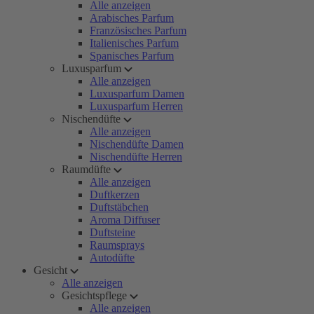
Alle anzeigen
Arabisches Parfum
Französisches Parfum
Italienisches Parfum
Spanisches Parfum
Luxusparfum
Alle anzeigen
Luxusparfum Damen
Luxusparfum Herren
Nischendüfte
Alle anzeigen
Nischendüfte Damen
Nischendüfte Herren
Raumdüfte
Alle anzeigen
Duftkerzen
Duftstäbchen
Aroma Diffuser
Duftsteine
Raumsprays
Autodüfte
Gesicht
Alle anzeigen
Gesichtspflege
Alle anzeigen