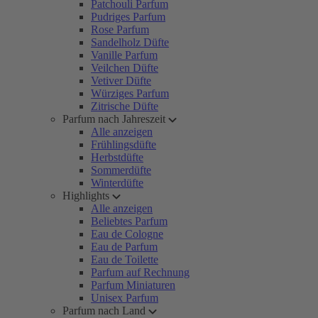
Patchouli Parfum
Pudriges Parfum
Rose Parfum
Sandelholz Düfte
Vanille Parfum
Veilchen Düfte
Vetiver Düfte
Würziges Parfum
Zitrische Düfte
Parfum nach Jahreszeit
Alle anzeigen
Frühlingsdüfte
Herbstdüfte
Sommerdüfte
Winterdüfte
Highlights
Alle anzeigen
Beliebtes Parfum
Eau de Cologne
Eau de Parfum
Eau de Toilette
Parfum auf Rechnung
Parfum Miniaturen
Unisex Parfum
Parfum nach Land