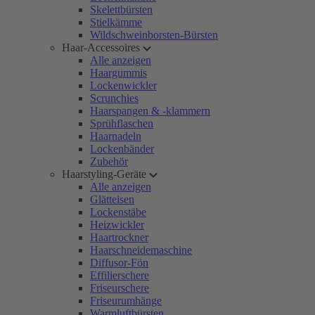
Skelettbürsten
Stielkämme
Wildschweinborsten-Bürsten
Haar-Accessoires
Alle anzeigen
Haargummis
Lockenwickler
Scrunchies
Haarspangen & -klammern
Sprühflaschen
Haarnadeln
Lockenbänder
Zubehör
Haarstyling-Geräte
Alle anzeigen
Glätteisen
Lockenstäbe
Heizwickler
Haartrockner
Haarschneidemaschine
Diffusor-Fön
Effilierschere
Friseurschere
Friseurumhänge
Warmluftbürsten