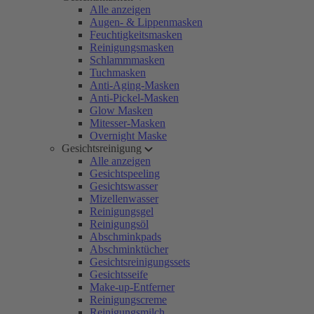
Alle anzeigen
Augen- & Lippenmasken
Feuchtigkeitsmasken
Reinigungsmasken
Schlammmasken
Tuchmasken
Anti-Aging-Masken
Anti-Pickel-Masken
Glow Masken
Mitesser-Masken
Overnight Maske
Gesichtsreinigung
Alle anzeigen
Gesichtspeeling
Gesichtswasser
Mizellenwasser
Reinigungsgel
Reinigungsöl
Abschminkpads
Abschminktücher
Gesichtsreinigungssets
Gesichtsseife
Make-up-Entferner
Reinigungscreme
Reinigungsmilch