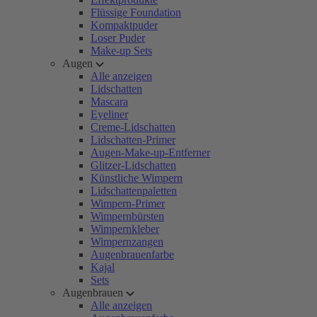
Flüssige Foundation
Kompaktpuder
Loser Puder
Make-up Sets
Augen
Alle anzeigen
Lidschatten
Mascara
Eyeliner
Creme-Lidschatten
Lidschatten-Primer
Augen-Make-up-Entferner
Glitzer-Lidschatten
Künstliche Wimpern
Lidschattenpaletten
Wimpern-Primer
Wimpernbürsten
Wimpernkleber
Wimpernzangen
Augenbrauenfarbe
Kajal
Sets
Augenbrauen
Alle anzeigen