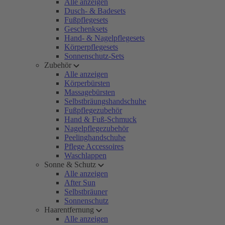
Alle anzeigen
Dusch- & Badesets
Fußpflegesets
Geschenksets
Hand- & Nagelpflegesets
Körperpflegesets
Sonnenschutz-Sets
Zubehör
Alle anzeigen
Körperbürsten
Massagebürsten
Selbstbräungshandschuhe
Fußpflegezubehör
Hand & Fuß-Schmuck
Nagelpflegezubehör
Peelinghandschuhe
Pflege Accessoires
Waschlappen
Sonne & Schutz
Alle anzeigen
After Sun
Selbstbräuner
Sonnenschutz
Haarentfernung
Alle anzeigen