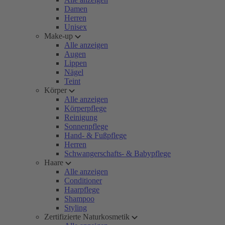
Damen
Herren
Unisex
Make-up
Alle anzeigen
Augen
Lippen
Nägel
Teint
Körper
Alle anzeigen
Körperpflege
Reinigung
Sonnenpflege
Hand- & Fußpflege
Herren
Schwangerschafts- & Babypflege
Haare
Alle anzeigen
Conditioner
Haarpflege
Shampoo
Styling
Zertifizierte Naturkosmetik