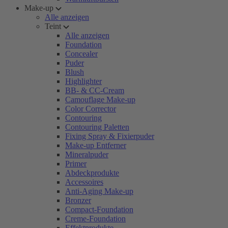
Make-up
Alle anzeigen
Teint
Alle anzeigen
Foundation
Concealer
Puder
Blush
Highlighter
BB- & CC-Cream
Camouflage Make-up
Color Corrector
Contouring
Contouring Paletten
Fixing Spray & Fixierpuder
Make-up Entferner
Mineralpuder
Primer
Abdeckprodukte
Accessoires
Anti-Aging Make-up
Bronzer
Compact-Foundation
Creme-Foundation
Effektprodukte