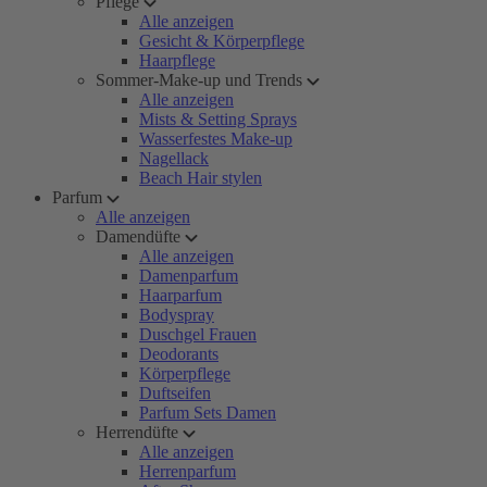
Pflege
Alle anzeigen
Gesicht & Körperpflege
Haarpflege
Sommer-Make-up und Trends
Alle anzeigen
Mists & Setting Sprays
Wasserfestes Make-up
Nagellack
Beach Hair stylen
Parfum
Alle anzeigen
Damendüfte
Alle anzeigen
Damenparfum
Haarparfum
Bodyspray
Duschgel Frauen
Deodorants
Körperpflege
Duftseifen
Parfum Sets Damen
Herrendüfte
Alle anzeigen
Herrenparfum