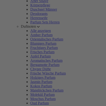
After Shave
Körperpflege
Duschgel Männer
Deodorants
Herrenseife
Parfum Sets Herren
Duftnoten
Alle anzeigen
Amber Parfum
Orientalisches Parfum
Blumiges Parfum
Fruchtiges Parfum
Frisches Parfum
Apfel Parfum
Aromatisches Parfum
Bergamotte Parfum
Chypre Düfte
Frische Wäsche Parfum
Holziges Parfum
Jasmin Parfum
Kokos Parfum
Maiglöckchen Parfum
Molekül Parfum
Moschus Parfum
Oud Parfum