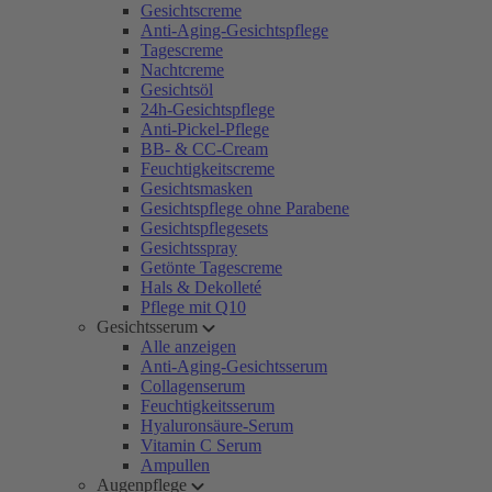
Gesichtscreme
Anti-Aging-Gesichtspflege
Tagescreme
Nachtcreme
Gesichtsöl
24h-Gesichtspflege
Anti-Pickel-Pflege
BB- & CC-Cream
Feuchtigkeitscreme
Gesichtsmasken
Gesichtspflege ohne Parabene
Gesichtspflegesets
Gesichtsspray
Getönte Tagescreme
Hals & Dekolleté
Pflege mit Q10
Gesichtsserum
Alle anzeigen
Anti-Aging-Gesichtsserum
Collagenserum
Feuchtigkeitsserum
Hyaluronsäure-Serum
Vitamin C Serum
Ampullen
Augenpflege