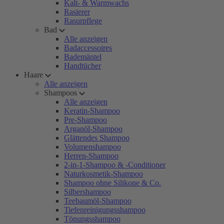
Kalt- & Warmwachs
Rasierer
Rasurpflege
Bad
Alle anzeigen
Badaccessoires
Bademäntel
Handtücher
Haare
Alle anzeigen
Shampoos
Alle anzeigen
Keratin-Shampoo
Pre-Shampoo
Arganöl-Shampoo
Glättendes Shampoo
Volumenshampoo
Herren-Shampoo
2-in-1-Shampoo & -Conditioner
Naturkosmetik-Shampoo
Shampoo ohne Silikone & Co.
Silbershampoo
Teebaumöl-Shampoo
Tiefenreinigungsshampoo
Tönungsshampoo