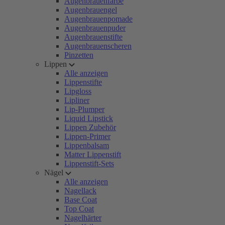
Augenbrauenfarbe
Augenbrauengel
Augenbrauenpomade
Augenbrauenpuder
Augenbrauenstifte
Augenbrauenscheren
Pinzetten
Lippen
Alle anzeigen
Lippenstifte
Lipgloss
Lipliner
Lip-Plumper
Liquid Lipstick
Lippen Zubehör
Lippen-Primer
Lippenbalsam
Matter Lippenstift
Lippenstift-Sets
Nägel
Alle anzeigen
Nagellack
Base Coat
Top Coat
Nagelhärter