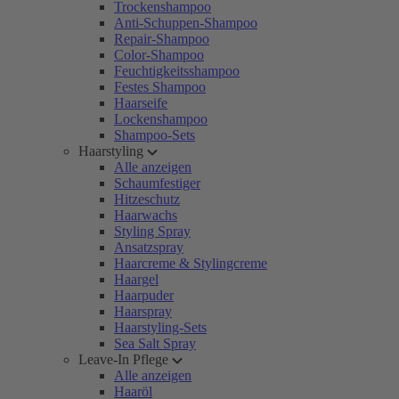
Trockenshampoo
Anti-Schuppen-Shampoo
Repair-Shampoo
Color-Shampoo
Feuchtigkeitsshampoo
Festes Shampoo
Haarseife
Lockenshampoo
Shampoo-Sets
Haarstyling
Alle anzeigen
Schaumfestiger
Hitzeschutz
Haarwachs
Styling Spray
Ansatzspray
Haarcreme & Stylingcreme
Haargel
Haarpuder
Haarspray
Haarstyling-Sets
Sea Salt Spray
Leave-In Pflege
Alle anzeigen
Haaröl