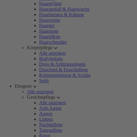
Haarstyling
Haarausfall & Haarwuchs
Haarbürsten & Kämme
Haarcreme
Haargel
Haarpaste
Haarpflege
Haarschneider
Körperpflege
Alle anzeigen
Bodylotions
Deos & Antitranspirants
Duschgel & Duschpflege
Körperreinigung & Scrubs
Seife
Drogerie
Alle anzeigen
Gesichtspflege
Alle anzeigen
Anti-Aging
Augen
Lippen
Nachtpflege
Tagespflege
Rasur