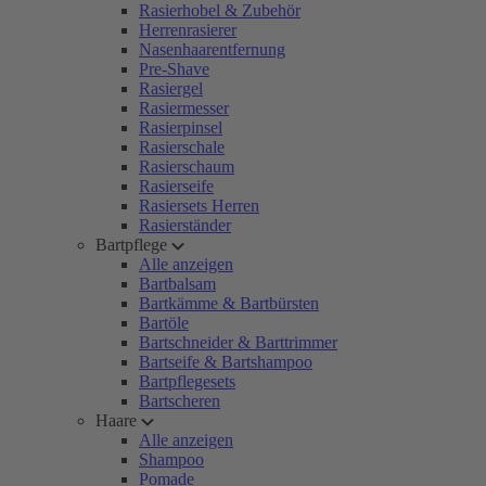
Rasierhobel & Zubehör
Herrenrasierer
Nasenhaarentfernung
Pre-Shave
Rasiergel
Rasiermesser
Rasierpinsel
Rasierschale
Rasierschaum
Rasierseife
Rasiersets Herren
Rasierständer
Bartpflege
Alle anzeigen
Bartbalsam
Bartkämme & Bartbürsten
Bartöle
Bartschneider & Barttrimmer
Bartseife & Bartshampoo
Bartpflegesets
Bartscheren
Haare
Alle anzeigen
Shampoo
Pomade