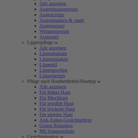
Alle anzeigen
Augenbrauenserum
Augencreme
Augenmasken & -pads
Augenserum
Wimpernserum
Augengel
Lippenpflege
Alle anzeigen
Lippenbalsam
Lippenmasken
Lippenöl
Lippenpeeling
Lippenserum
Pflege nach Hautbedürfnis/Hauttyp
Alle anzeigen
Für fettige Haut
Für Mischhaut
Für sensible Haut
Für trockene Haut
Für unreine Haut
Anti-Aging-Gesichtspflege
Gegen Rötungen
Mit Sonnenschutz
Gesichtsmasken