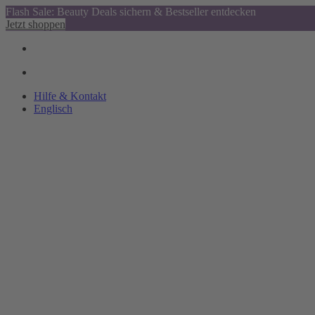
Flash Sale: Beauty Deals sichern & Bestseller entdecken
Jetzt shoppen
Hilfe & Kontakt
Englisch