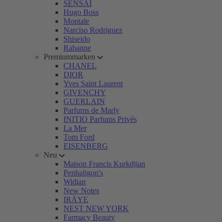
SENSAI
Hugo Boss
Montale
Narciso Rodriguez
Shiseido
Rabanne
Premiummarken
CHANEL
DIOR
Yves Saint Laurent
GIVENCHY
GUERLAIN
Parfums de Marly
INITIO Parfums Privés
La Mer
Tom Ford
EISENBERG
Neu
Maison Francis Kurkdjian
Penhaligon's
Widian
New Notes
IRÄYE
NEST NEW YORK
Farmacy Beauty