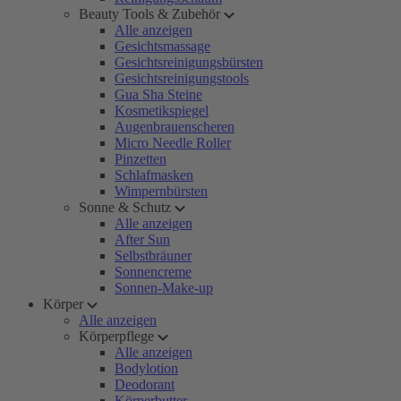
Beauty Tools & Zubehör
Alle anzeigen
Gesichtsmassage
Gesichtsreinigungsbürsten
Gesichtsreinigungstools
Gua Sha Steine
Kosmetikspiegel
Augenbrauenscheren
Micro Needle Roller
Pinzetten
Schlafmasken
Wimpernbürsten
Sonne & Schutz
Alle anzeigen
After Sun
Selbstbräuner
Sonnencreme
Sonnen-Make-up
Körper
Alle anzeigen
Körperpflege
Alle anzeigen
Bodylotion
Deodorant
Körperbutter