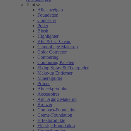
Teint
Alle anzeigen
Foundation
Concealer
Puder
Blush
Highlighter
BB- & CC-Cream
Camouflage Make-up
Color Corrector
Contouring
Contouring Paletten
Fixing Spray & Fixierpuder
Make-up Entferner
Mineralpuder
Primer
Abdeckprodukte
Accessoires
Anti-Aging Make-up
Bronzer
Compact-Foundation
Creme-Foundation
Effektprodukte
Flüssige Foundation
Kompaktpuder