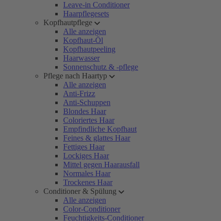
Leave-in Conditioner
Haarpflegesets
Kopfhautpflege
Alle anzeigen
Kopfhaut-Öl
Kopfhautpeeling
Haarwasser
Sonnenschutz & -pflege
Pflege nach Haartyp
Alle anzeigen
Anti-Frizz
Anti-Schuppen
Blondes Haar
Coloriertes Haar
Empfindliche Kopfhaut
Feines & glattes Haar
Fettiges Haar
Lockiges Haar
Mittel gegen Haarausfall
Normales Haar
Trockenes Haar
Conditioner & Spülung
Alle anzeigen
Color-Conditioner
Feuchtigkeits-Conditioner