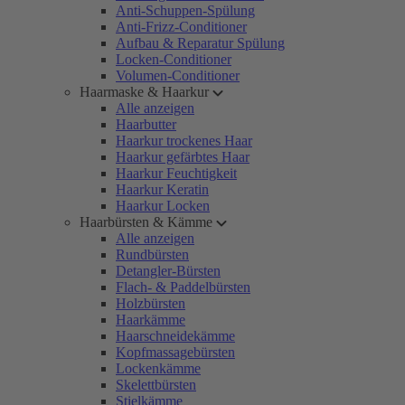
Anti-Schuppen-Spülung
Anti-Frizz-Conditioner
Aufbau & Reparatur Spülung
Locken-Conditioner
Volumen-Conditioner
Haarmaske & Haarkur
Alle anzeigen
Haarbutter
Haarkur trockenes Haar
Haarkur gefärbtes Haar
Haarkur Feuchtigkeit
Haarkur Keratin
Haarkur Locken
Haarbürsten & Kämme
Alle anzeigen
Rundbürsten
Detangler-Bürsten
Flach- & Paddelbürsten
Holzbürsten
Haarkämme
Haarschneidekämme
Kopfmassagebürsten
Lockenkämme
Skelettbürsten
Stielkämme