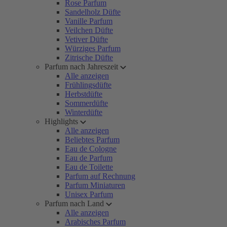
Rose Parfum
Sandelholz Düfte
Vanille Parfum
Veilchen Düfte
Vetiver Düfte
Würziges Parfum
Zitrische Düfte
Parfum nach Jahreszeit
Alle anzeigen
Frühlingsdüfte
Herbstdüfte
Sommerdüfte
Winterdüfte
Highlights
Alle anzeigen
Beliebtes Parfum
Eau de Cologne
Eau de Parfum
Eau de Toilette
Parfum auf Rechnung
Parfum Miniaturen
Unisex Parfum
Parfum nach Land
Alle anzeigen
Arabisches Parfum