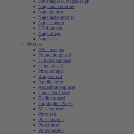
Kunstnägel & Nageldesign
Nagelhautentferner
Nagelknipser
Nagellackentferner
Nagelscheren
UV-Lampen
Nagelpflege
Nagelsets
Pinsel
Alle anzeigen
Foundationpinsel
Lidschattenpinsel
Lippenpinsel
Pinselreiniger
Rougepinsel
Applikatoren
Augenbrauenpinsel
Concealer-Pinsel
Eyelinerpinsel
Highlighter-Pinsel
Maskenpinsel
Pinselsets
Pinseltaschen
Puderpinsel
Puderquasten