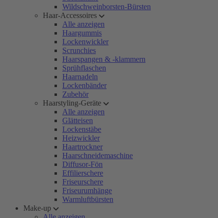
Wildschweinborsten-Bürsten
Haar-Accessoires
Alle anzeigen
Haargummis
Lockenwickler
Scrunchies
Haarspangen & -klammern
Sprühflaschen
Haarnadeln
Lockenbänder
Zubehör
Haarstyling-Geräte
Alle anzeigen
Glätteisen
Lockenstäbe
Heizwickler
Haartrockner
Haarschneidemaschine
Diffusor-Fön
Effilierschere
Friseurschere
Friseurumhänge
Warmluftbürsten
Make-up
Alle anzeigen