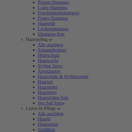
Repair-Shampoo
Color-Shampoo
Feuchtigkeitsshampoo
Festes Shampoo
Haarseife
Lockenshampoo
Shampoo-Sets
Haarstyling
Alle anzeigen
Schaumfestiger
Hitzeschutz
Haarwachs
Styling Spray
Ansatzspray
Haarcreme & Stylingcreme
Haargel
Haarpuder
Haarspray
Haarstyling-Sets
Sea Salt Spray
Leave-In Pflege
Alle anzeigen
Haaröl
Haarserum
Sprühkur