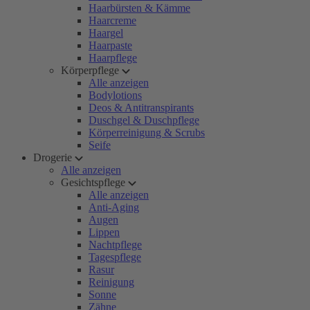
Haarbürsten & Kämme
Haarcreme
Haargel
Haarpaste
Haarpflege
Körperpflege
Alle anzeigen
Bodylotions
Deos & Antitranspirants
Duschgel & Duschpflege
Körperreinigung & Scrubs
Seife
Drogerie
Alle anzeigen
Gesichtspflege
Alle anzeigen
Anti-Aging
Augen
Lippen
Nachtpflege
Tagespflege
Rasur
Reinigung
Sonne
Zähne