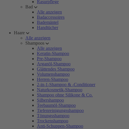
Rasurpflege
Bad
Alle anzeigen
Badaccessoires
Bademäntel
Handtücher
Haare
Alle anzeigen
Shampoos
Alle anzeigen
Keratin-Shampoo
Pre-Shampoo
Arganöl-Shampoo
Glättendes Shampoo
Volumenshampoo
Herren-Shampoo
2-in-1-Shampoo & -Conditioner
Naturkosmetik-Shampoo
Shampoo ohne Silikone & Co.
Silbershampoo
Teebaumöl-Shampoo
Tiefenreinigungsshampoo
Tönungsshampoo
Trockenshampoo
Anti-Schuppen-Shampoo