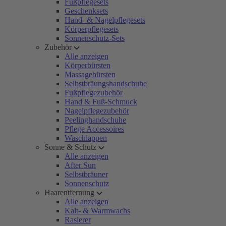
Fußpflegesets
Geschenksets
Hand- & Nagelpflegesets
Körperpflegesets
Sonnenschutz-Sets
Zubehör
Alle anzeigen
Körperbürsten
Massagebürsten
Selbstbräungshandschuhe
Fußpflegezubehör
Hand & Fuß-Schmuck
Nagelpflegezubehör
Peelinghandschuhe
Pflege Accessoires
Waschlappen
Sonne & Schutz
Alle anzeigen
After Sun
Selbstbräuner
Sonnenschutz
Haarentfernung
Alle anzeigen
Kalt- & Warmwachs
Rasierer