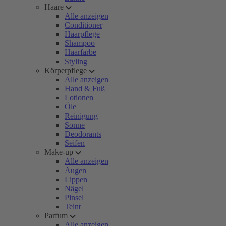
Haare
Alle anzeigen
Conditioner
Haarpflege
Shampoo
Haarfarbe
Styling
Körperpflege
Alle anzeigen
Hand & Fuß
Lotionen
Öle
Reinigung
Sonne
Deodorants
Seifen
Make-up
Alle anzeigen
Augen
Lippen
Nägel
Pinsel
Teint
Parfum
Alle anzeigen