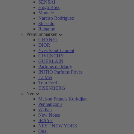
SENSAI
Hugo Boss
Montale
Narciso Rodriguez
Shiseido
Rabanne
Premiummarken
CHANEL
DIOR
Yves Saint Laurent
GIVENCHY
GUERLAIN
Parfums de Marly
INITIO Parfums Privés
La Mer
Tom Ford
EISENBERG
Neu
Maison Francis Kurkdjian
Penhaligon's
Widian
New Notes
IRÄYE
NEST NEW YORK
Ouai