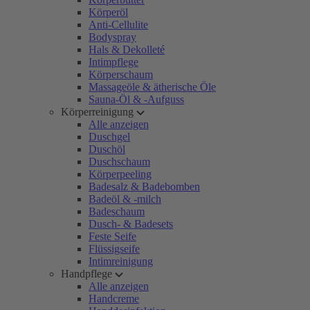
Körperöl
Anti-Cellulite
Bodyspray
Hals & Dekolleté
Intimpflege
Körperschaum
Massageöle & ätherische Öle
Sauna-Öl & -Aufguss
Körperreinigung
Alle anzeigen
Duschgel
Duschöl
Duschschaum
Körperpeeling
Badesalz & Badebomben
Badeöl & -milch
Badeschaum
Dusch- & Badesets
Feste Seife
Flüssigseife
Intimreinigung
Handpflege
Alle anzeigen
Handcreme