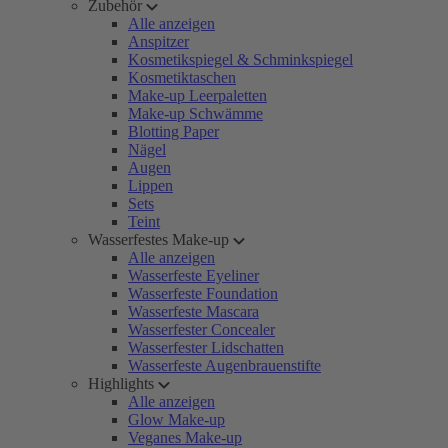
Zubehör
Alle anzeigen
Anspitzer
Kosmetikspiegel & Schminkspiegel
Kosmetiktaschen
Make-up Leerpaletten
Make-up Schwämme
Blotting Paper
Nägel
Augen
Lippen
Sets
Teint
Wasserfestes Make-up
Alle anzeigen
Wasserfeste Eyeliner
Wasserfeste Foundation
Wasserfeste Mascara
Wasserfester Concealer
Wasserfester Lidschatten
Wasserfeste Augenbrauenstifte
Highlights
Alle anzeigen
Glow Make-up
Veganes Make-up