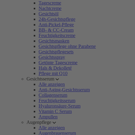
Tagescreme
Nachtcreme
Gesichtsöl
24h-Gesichtspflege
Anti-Pickel-Pflege
BB- & CC-Cream
Feuchtigkeitscreme
Gesichtsmasken
Gesichtspflege ohne Parabene
Gesichtspflegesets
Gesichtsspray
Getönte Tagescreme
Hals & Dekolleté
Pflege mit Q10
Gesichtsserum
Alle anzeigen
Anti-Aging-Gesichtsserum
Collagenserum
Feuchtigkeitsserum
Hyaluronsäure-Serum
Vitamin C Serum
Ampullen
Augenpflege
Alle anzeigen
Augenbrauenserum