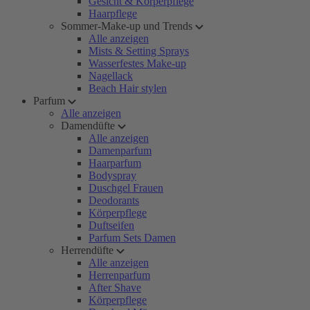
Gesicht & Körperpflege
Haarpflege
Sommer-Make-up und Trends
Alle anzeigen
Mists & Setting Sprays
Wasserfestes Make-up
Nagellack
Beach Hair stylen
Parfum
Alle anzeigen
Damendüfte
Alle anzeigen
Damenparfum
Haarparfum
Bodyspray
Duschgel Frauen
Deodorants
Körperpflege
Duftseifen
Parfum Sets Damen
Herrendüfte
Alle anzeigen
Herrenparfum
After Shave
Körperpflege