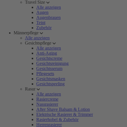
Travel Size
Alle anzeigen
Augen
Augenbrauen
Teint
Zubehör
Männerpflege
Alle anzeigen
Gesichtspflege
Alle anzeigen
Anti-Aging
Gesichtscreme
Gesichtsreinigung
Gesichtsserum
Pflegesets
Gesichtsmasken
Gesichtspeeling
Rasur
Alle anzeigen
Rasiercreme
Nassrasierer
After Shave Balsam & Lotion
Elektrische Rasierer & Trimmer
Rasierhobel & Zubehör
Herrenrasierer