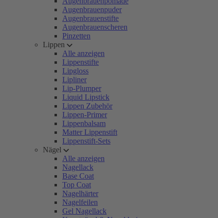
Augenbrauenpomade
Augenbrauenpuder
Augenbrauenstifte
Augenbrauenscheren
Pinzetten
Lippen
Alle anzeigen
Lippenstifte
Lipgloss
Lipliner
Lip-Plumper
Liquid Lipstick
Lippen Zubehör
Lippen-Primer
Lippenbalsam
Matter Lippenstift
Lippenstift-Sets
Nägel
Alle anzeigen
Nagellack
Base Coat
Top Coat
Nagelhärter
Nagelfeilen
Gel Nagellack