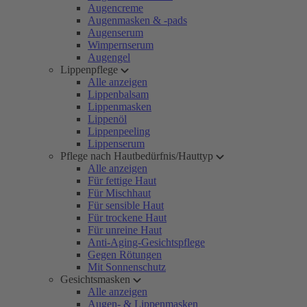
Augencreme
Augenmasken & -pads
Augenserum
Wimpernserum
Augengel
Lippenpflege
Alle anzeigen
Lippenbalsam
Lippenmasken
Lippenöl
Lippenpeeling
Lippenserum
Pflege nach Hautbedürfnis/Hauttyp
Alle anzeigen
Für fettige Haut
Für Mischhaut
Für sensible Haut
Für trockene Haut
Für unreine Haut
Anti-Aging-Gesichtspflege
Gegen Rötungen
Mit Sonnenschutz
Gesichtsmasken
Alle anzeigen
Augen- & Lippenmasken