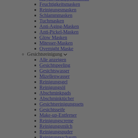
Feuchtigkeitsmasken
Reinigungsmasken
Schlammmasken
Tuchmasken
Anti-Aging-Masken
Anti-Pickel-Masken
Glow Masken
Mitesser-Masken
Overnight Maske
Gesichtsreinigung
Alle anzeigen
Gesichtspeeling
Gesichtswasser
Mizellenwasser
Reinigungsgel
Reinigungsöl
Abschminkpads
Abschminktücher
Gesichtsreinigungssets
Gesichtsseife
Make-up-Entferner
Reinigungscreme
Reinigungsmilch
Reinigungspuder
Reinigungsschaum