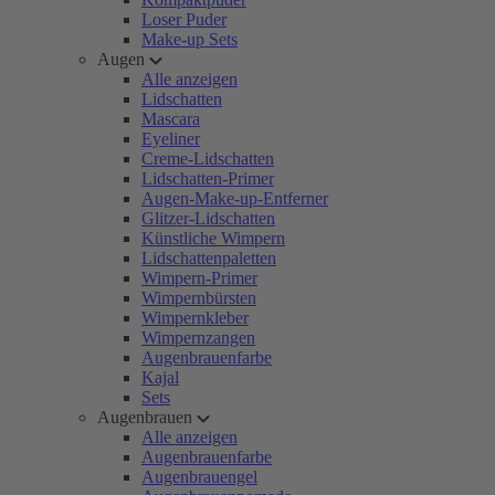
Loser Puder
Make-up Sets
Augen
Alle anzeigen
Lidschatten
Mascara
Eyeliner
Creme-Lidschatten
Lidschatten-Primer
Augen-Make-up-Entferner
Glitzer-Lidschatten
Künstliche Wimpern
Lidschattenpaletten
Wimpern-Primer
Wimpernbürsten
Wimpernkleber
Wimpernzangen
Augenbrauenfarbe
Kajal
Sets
Augenbrauen
Alle anzeigen
Augenbrauenfarbe
Augenbrauengel