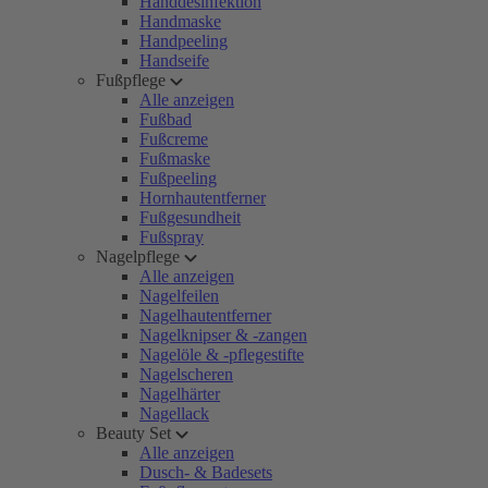
Handdesinfektion
Handmaske
Handpeeling
Handseife
Fußpflege
Alle anzeigen
Fußbad
Fußcreme
Fußmaske
Fußpeeling
Hornhautentferner
Fußgesundheit
Fußspray
Nagelpflege
Alle anzeigen
Nagelfeilen
Nagelhautentferner
Nagelknipser & -zangen
Nagelöle & -pflegestifte
Nagelscheren
Nagelhärter
Nagellack
Beauty Set
Alle anzeigen
Dusch- & Badesets