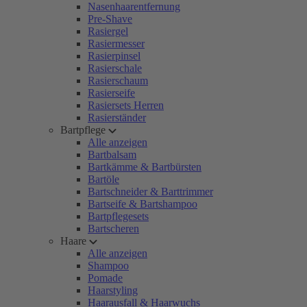
Nasenhaarentfernung
Pre-Shave
Rasiergel
Rasiermesser
Rasierpinsel
Rasierschale
Rasierschaum
Rasierseife
Rasiersets Herren
Rasierständer
Bartpflege
Alle anzeigen
Bartbalsam
Bartkämme & Bartbürsten
Bartöle
Bartschneider & Barttrimmer
Bartseife & Bartshampoo
Bartpflegesets
Bartscheren
Haare
Alle anzeigen
Shampoo
Pomade
Haarstyling
Haarausfall & Haarwuchs