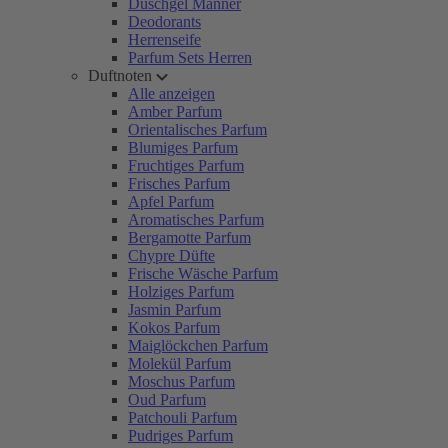
Duschgel Männer
Deodorants
Herrenseife
Parfum Sets Herren
Duftnoten
Alle anzeigen
Amber Parfum
Orientalisches Parfum
Blumiges Parfum
Fruchtiges Parfum
Frisches Parfum
Apfel Parfum
Aromatisches Parfum
Bergamotte Parfum
Chypre Düfte
Frische Wäsche Parfum
Holziges Parfum
Jasmin Parfum
Kokos Parfum
Maiglöckchen Parfum
Molekül Parfum
Moschus Parfum
Oud Parfum
Patchouli Parfum
Pudriges Parfum