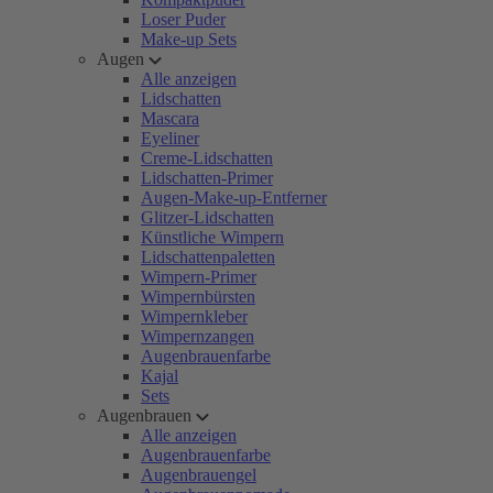
Loser Puder
Make-up Sets
Augen
Alle anzeigen
Lidschatten
Mascara
Eyeliner
Creme-Lidschatten
Lidschatten-Primer
Augen-Make-up-Entferner
Glitzer-Lidschatten
Künstliche Wimpern
Lidschattenpaletten
Wimpern-Primer
Wimpernbürsten
Wimpernkleber
Wimpernzangen
Augenbrauenfarbe
Kajal
Sets
Augenbrauen
Alle anzeigen
Augenbrauenfarbe
Augenbrauengel