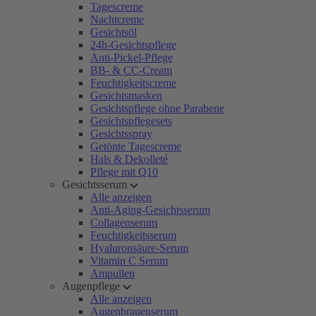
Tagescreme
Nachtcreme
Gesichtsöl
24h-Gesichtspflege
Anti-Pickel-Pflege
BB- & CC-Cream
Feuchtigkeitscreme
Gesichtsmasken
Gesichtspflege ohne Parabene
Gesichtspflegesets
Gesichtsspray
Getönte Tagescreme
Hals & Dekolleté
Pflege mit Q10
Gesichtsserum
Alle anzeigen
Anti-Aging-Gesichtsserum
Collagenserum
Feuchtigkeitsserum
Hyaluronsäure-Serum
Vitamin C Serum
Ampullen
Augenpflege
Alle anzeigen
Augenbrauenserum