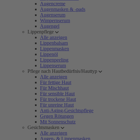
Augencreme
Augenmasken & -pads
Augenserum
Wimpernserum
Augengel
Lippenpflege
Alle anzeigen
Lippenbalsam
Lippenmasken
Lippenöl
Lippenpeeling
Lippenserum
Pflege nach Hautbedürfnis/Hauttyp
Alle anzeigen
Für fettige Haut
Für Mischhaut
Für sensible Haut
Für trockene Haut
Für unreine Haut
Anti-Aging-Gesichtspflege
Gegen Rötungen
Mit Sonnenschutz
Gesichtsmasken
Alle anzeigen
Augen- & Lippenmasken