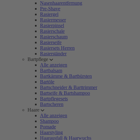
Nasenhaarentfernung
Pre-Shave
Rasiergel
Rasiermesser
Rasierpinsel
Rasierschale
Rasierschaum
Rasierseife
Rasiersets Herren
Rasierständer
Bartpflege
Alle anzeigen
Bartbalsam
Bartkämme & Bartbürsten
Bartöle
Bartschneider & Barttrimmer
Bartseife & Bartshampoo
Bartpflegesets
Bartscheren
Haare
Alle anzeigen
Shampoo
Pomade
Haarstyling
Haarausfall & Haarwuchs