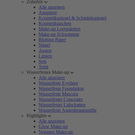
Zubehör
Alle anzeigen
Anspitzer
Kosmetikspiegel & Schminkspiegel
Kosmetiktaschen
Make-up Leerpaletten
Make-up Schwämme
Blotting Paper
Nägel
Augen
Lippen
Sets
Teint
Wasserfestes Make-up
Alle anzeigen
Wasserfeste Eyeliner
Wasserfeste Foundation
Wasserfeste Mascara
Wasserfester Concealer
Wasserfester Lidschatten
Wasserfeste Augenbrauenstifte
Highlights
Alle anzeigen
Glow Make-up
Veganes Make-up