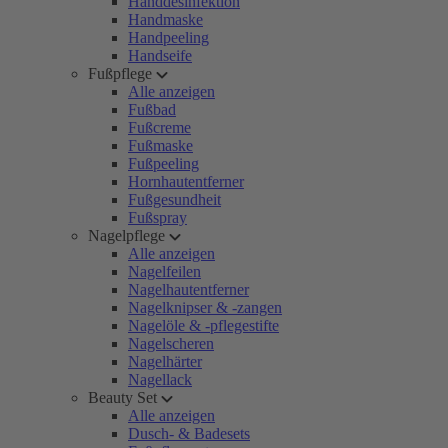
Handdesinfektion
Handmaske
Handpeeling
Handseife
Fußpflege
Alle anzeigen
Fußbad
Fußcreme
Fußmaske
Fußpeeling
Hornhautentferner
Fußgesundheit
Fußspray
Nagelpflege
Alle anzeigen
Nagelfeilen
Nagelhautentferner
Nagelknipser & -zangen
Nagelöle & -pflegestifte
Nagelscheren
Nagelhärter
Nagellack
Beauty Set
Alle anzeigen
Dusch- & Badesets