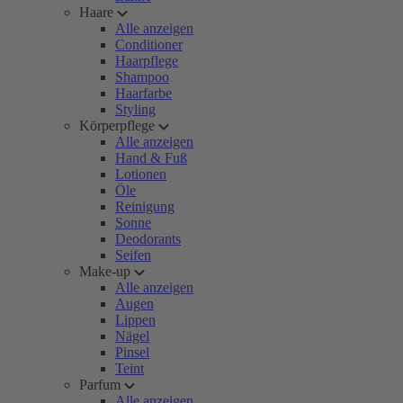
Haare
Alle anzeigen
Conditioner
Haarpflege
Shampoo
Haarfarbe
Styling
Körperpflege
Alle anzeigen
Hand & Fuß
Lotionen
Öle
Reinigung
Sonne
Deodorants
Seifen
Make-up
Alle anzeigen
Augen
Lippen
Nägel
Pinsel
Teint
Parfum
Alle anzeigen