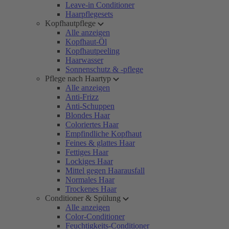
Leave-in Conditioner
Haarpflegesets
Kopfhautpflege
Alle anzeigen
Kopfhaut-Öl
Kopfhautpeeling
Haarwasser
Sonnenschutz & -pflege
Pflege nach Haartyp
Alle anzeigen
Anti-Frizz
Anti-Schuppen
Blondes Haar
Coloriertes Haar
Empfindliche Kopfhaut
Feines & glattes Haar
Fettiges Haar
Lockiges Haar
Mittel gegen Haarausfall
Normales Haar
Trockenes Haar
Conditioner & Spülung
Alle anzeigen
Color-Conditioner
Feuchtigkeits-Conditioner