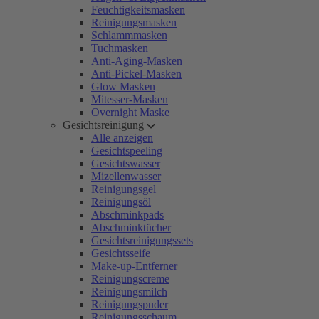
Feuchtigkeitsmasken
Reinigungsmasken
Schlammmasken
Tuchmasken
Anti-Aging-Masken
Anti-Pickel-Masken
Glow Masken
Mitesser-Masken
Overnight Maske
Gesichtsreinigung
Alle anzeigen
Gesichtspeeling
Gesichtswasser
Mizellenwasser
Reinigungsgel
Reinigungsöl
Abschminkpads
Abschminktücher
Gesichtsreinigungssets
Gesichtsseife
Make-up-Entferner
Reinigungscreme
Reinigungsmilch
Reinigungspuder
Reinigungsschaum