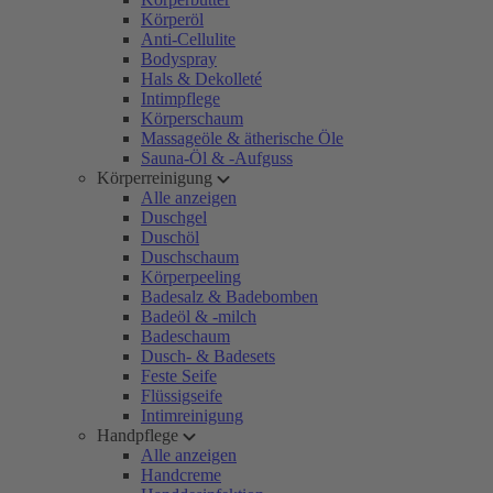
Körperöl
Anti-Cellulite
Bodyspray
Hals & Dekolleté
Intimpflege
Körperschaum
Massageöle & ätherische Öle
Sauna-Öl & -Aufguss
Körperreinigung
Alle anzeigen
Duschgel
Duschöl
Duschschaum
Körperpeeling
Badesalz & Badebomben
Badeöl & -milch
Badeschaum
Dusch- & Badesets
Feste Seife
Flüssigseife
Intimreinigung
Handpflege
Alle anzeigen
Handcreme