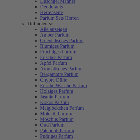
Duschgel Männer
Deodorants
Herrenseife
Parfum Sets Herren
Duftnoten
Alle anzeigen
Amber Parfum
Orientalisches Parfum
Blumiges Parfum
Fruchtiges Parfum
Frisches Parfum
Apfel Parfum
Aromatisches Parfum
Bergamotte Parfum
Chypre Düfte
Frische Wäsche Parfum
Holziges Parfum
Jasmin Parfum
Kokos Parfum
Maiglöckchen Parfum
Molekül Parfum
Moschus Parfum
Oud Parfum
Patchouli Parfum
Pudriges Parfum