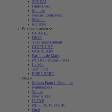
SENSAI
Hugo Boss
Montale
Narciso Rodriguez
Shiseido
Rabanne
Premiummarken
CHANEL
DIOR
Yves Saint Laurent
GIVENCHY
GUERLAIN
Parfums de Marly
INITIO Parfums Privés
La Mer
Tom Ford
EISENBERG
Neu
Maison Francis Kurkdjian
Penhaligon's
Widian
New Notes
IRÄYE
NEST NEW YORK
Ouai