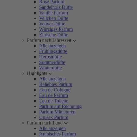
Rose Parfum
Sandelholz Düfte
Vanille Parfum
Veilchen Düfte
Vetiver Düfte
Würziges Parfum
Zitrische Düfte
Parfum nach Jahreszeit
Alle anzeigen
Frühlingsdüfte
Herbstdüfte
Sommerdüfte
Winterdüfte
Highlights
Alle anzeigen
Beliebtes Parfum
Eau de Cologne
Eau de Parfum
Eau de Toilette
Parfum auf Rechnung
Parfum Miniaturen
Unisex Parfum
Parfum nach Land
Alle anzeigen
Arabisches Parfum