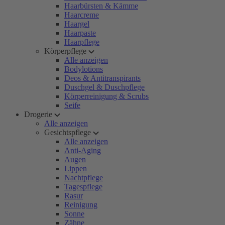
Haarbürsten & Kämme
Haarcreme
Haargel
Haarpaste
Haarpflege
Körperpflege
Alle anzeigen
Bodylotions
Deos & Antitranspirants
Duschgel & Duschpflege
Körperreinigung & Scrubs
Seife
Drogerie
Alle anzeigen
Gesichtspflege
Alle anzeigen
Anti-Aging
Augen
Lippen
Nachtpflege
Tagespflege
Rasur
Reinigung
Sonne
Zähne