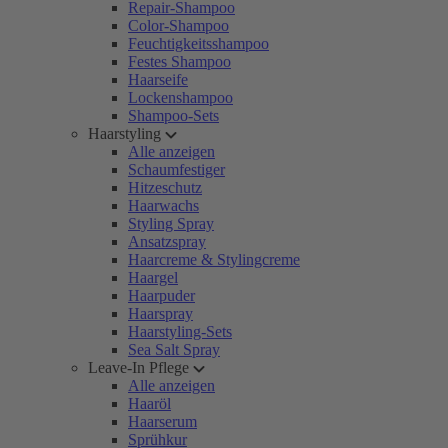
Repair-Shampoo
Color-Shampoo
Feuchtigkeitsshampoo
Festes Shampoo
Haarseife
Lockenshampoo
Shampoo-Sets
Haarstyling
Alle anzeigen
Schaumfestiger
Hitzeschutz
Haarwachs
Styling Spray
Ansatzspray
Haarcreme & Stylingcreme
Haargel
Haarpuder
Haarspray
Haarstyling-Sets
Sea Salt Spray
Leave-In Pflege
Alle anzeigen
Haaröl
Haarserum
Sprühkur