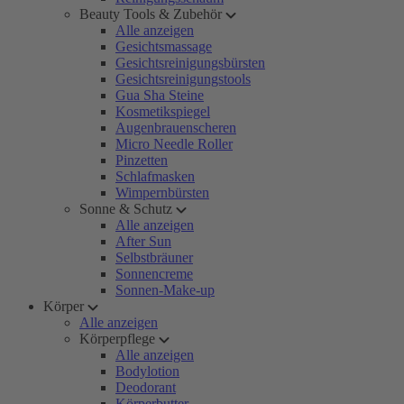
Beauty Tools & Zubehör
Alle anzeigen
Gesichtsmassage
Gesichtsreinigungsbürsten
Gesichtsreinigungstools
Gua Sha Steine
Kosmetikspiegel
Augenbrauenscheren
Micro Needle Roller
Pinzetten
Schlafmasken
Wimpernbürsten
Sonne & Schutz
Alle anzeigen
After Sun
Selbstbräuner
Sonnencreme
Sonnen-Make-up
Körper
Alle anzeigen
Körperpflege
Alle anzeigen
Bodylotion
Deodorant
Körperbutter