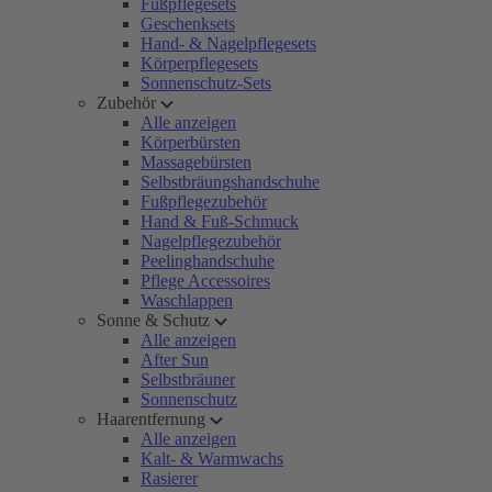
Fußpflegesets
Geschenksets
Hand- & Nagelpflegesets
Körperpflegesets
Sonnenschutz-Sets
Zubehör
Alle anzeigen
Körperbürsten
Massagebürsten
Selbstbräungshandschuhe
Fußpflegezubehör
Hand & Fuß-Schmuck
Nagelpflegezubehör
Peelinghandschuhe
Pflege Accessoires
Waschlappen
Sonne & Schutz
Alle anzeigen
After Sun
Selbstbräuner
Sonnenschutz
Haarentfernung
Alle anzeigen
Kalt- & Warmwachs
Rasierer