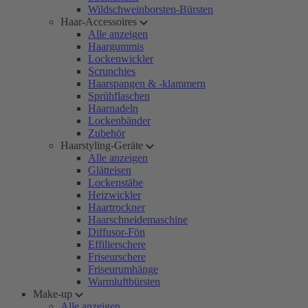
Wildschweinborsten-Bürsten
Haar-Accessoires
Alle anzeigen
Haargummis
Lockenwickler
Scrunchies
Haarspangen & -klammern
Sprühflaschen
Haarnadeln
Lockenbänder
Zubehör
Haarstyling-Geräte
Alle anzeigen
Glätteisen
Lockenstäbe
Heizwickler
Haartrockner
Haarschneidemaschine
Diffusor-Fön
Effilierschere
Friseurschere
Friseurumhänge
Warmluftbürsten
Make-up
Alle anzeigen