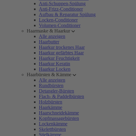
Anti-Schuppen-Spülung
Anti-Frizz-Conditioner
Aufbau & Reparatur Spülung
Locken-Conditioner
Volumen-Conditioner
Haarmaske & Haarkur
Alle anzeigen
Haarbutter
Haarkur trockenes Haar
Haarkur gefärbtes Haar
Haarkur Feuchtigkeit
Haarkur Keratin
Haarkur Locken
Haarbürsten & Kämme
Alle anzeigen
Rundbürsten
Detangler-Bürsten
Flach- & Paddelbürsten
Holzbürsten
Haarkämme
Haarschneidekämme
Kopfmassagebürsten
Lockenkämme
Skelettbürsten
Stielkämme