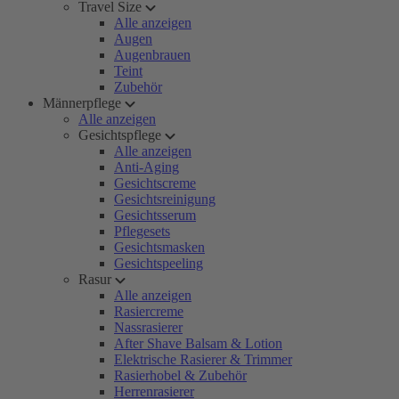
Travel Size
Alle anzeigen
Augen
Augenbrauen
Teint
Zubehör
Männerpflege
Alle anzeigen
Gesichtspflege
Alle anzeigen
Anti-Aging
Gesichtscreme
Gesichtsreinigung
Gesichtsserum
Pflegesets
Gesichtsmasken
Gesichtspeeling
Rasur
Alle anzeigen
Rasiercreme
Nassrasierer
After Shave Balsam & Lotion
Elektrische Rasierer & Trimmer
Rasierhobel & Zubehör
Herrenrasierer