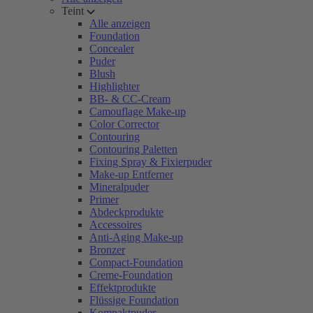
Teint
Alle anzeigen
Foundation
Concealer
Puder
Blush
Highlighter
BB- & CC-Cream
Camouflage Make-up
Color Corrector
Contouring
Contouring Paletten
Fixing Spray & Fixierpuder
Make-up Entferner
Mineralpuder
Primer
Abdeckprodukte
Accessoires
Anti-Aging Make-up
Bronzer
Compact-Foundation
Creme-Foundation
Effektprodukte
Flüssige Foundation
Kompaktpuder