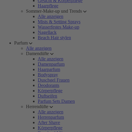
Gesicht & Körperpflege
Haarpflege
Sommer-Make-up und Trends
Alle anzeigen
Mists & Setting Sprays
Wasserfestes Make-up
Nagellack
Beach Hair stylen
Parfum
Alle anzeigen
Damendüfte
Alle anzeigen
Damenparfum
Haarparfum
Bodyspray
Duschgel Frauen
Deodorants
Körperpflege
Duftseifen
Parfum Sets Damen
Herrendüfte
Alle anzeigen
Herrenparfum
After Shave
Körperpflege