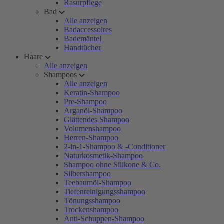
Rasurpflege
Bad
Alle anzeigen
Badaccessoires
Bademäntel
Handtücher
Haare
Alle anzeigen
Shampoos
Alle anzeigen
Keratin-Shampoo
Pre-Shampoo
Arganöl-Shampoo
Glättendes Shampoo
Volumenshampoo
Herren-Shampoo
2-in-1-Shampoo & -Conditioner
Naturkosmetik-Shampoo
Shampoo ohne Silikone & Co.
Silbershampoo
Teebaumöl-Shampoo
Tiefenreinigungsshampoo
Tönungsshampoo
Trockenshampoo
Anti-Schuppen-Shampoo