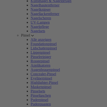
Kunstnägel & Nageldesign
Nagelhautentferner
Nagelknipser
Nagellackentferner
Nagelscheren
UV-Lampen
Nagelpflege
Nagelsets
Pinsel
Alle anzeigen
Foundationpinsel
Lidschattenpinsel
Lippenpinsel
Pinselreiniger
Rougepinsel
Applikatoren
Augenbrauenpinsel
Concealer-Pinsel
Eyelinerpinsel
Highlighter-Pinsel
Maskenpinsel
Pinselsets
Pinseltaschen
Puderpinsel
Puderquasten