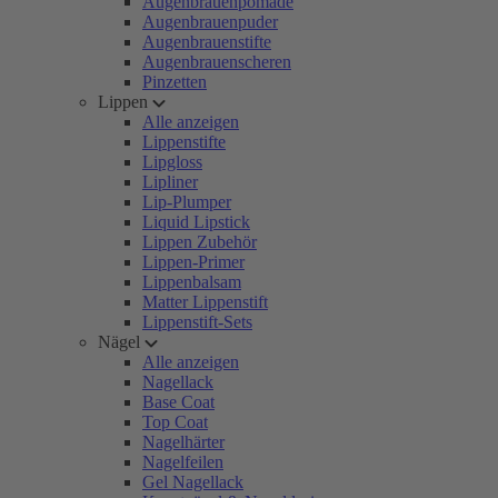
Augenbrauenpomade
Augenbrauenpuder
Augenbrauenstifte
Augenbrauenscheren
Pinzetten
Lippen
Alle anzeigen
Lippenstifte
Lipgloss
Lipliner
Lip-Plumper
Liquid Lipstick
Lippen Zubehör
Lippen-Primer
Lippenbalsam
Matter Lippenstift
Lippenstift-Sets
Nägel
Alle anzeigen
Nagellack
Base Coat
Top Coat
Nagelhärter
Nagelfeilen
Gel Nagellack