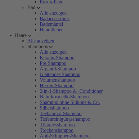
Rasurpflege
Bad
Alle anzeigen
Badaccessoires
Bademäntel
Handtücher
Haare
Alle anzeigen
Shampoos
Alle anzeigen
Keratin-Shampoo
Pre-Shampoo
Arganöl-Shampoo
Glättendes Shampoo
Volumenshampoo
Herren-Shampoo
2-in-1-Shampoo & -Conditioner
Naturkosmetik-Shampoo
Shampoo ohne Silikone & Co.
Silbershampoo
Teebaumöl-Shampoo
Tiefenreinigungsshampoo
Tönungsshampoo
Trockenshampoo
Anti-Schuppen-Shampoo