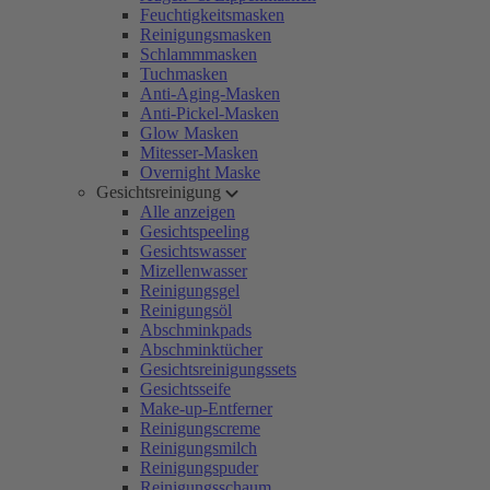
Feuchtigkeitsmasken
Reinigungsmasken
Schlammmasken
Tuchmasken
Anti-Aging-Masken
Anti-Pickel-Masken
Glow Masken
Mitesser-Masken
Overnight Maske
Gesichtsreinigung
Alle anzeigen
Gesichtspeeling
Gesichtswasser
Mizellenwasser
Reinigungsgel
Reinigungsöl
Abschminkpads
Abschminktücher
Gesichtsreinigungssets
Gesichtsseife
Make-up-Entferner
Reinigungscreme
Reinigungsmilch
Reinigungspuder
Reinigungsschaum