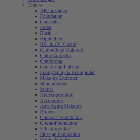
Teint
Alle anzeigen
Foundation
Concealer
Puder
Blush
Highlighter
BB- & CC-Cream
Camouflage Make-up
Color Corrector
Contouring
Contouring Paletten
Fixing Spray & Fixierpuder
Make-up Entferner
Mineralpuder
Primer
Abdeckprodukte
Accessoires
Anti-Aging Make-up
Bronzer
Compact-Foundation
Creme-Foundation
Effektprodukte
Flüssige Foundation
Kompaktpuder