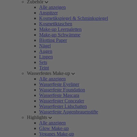
Zubehör
Alle anzeigen
Anspitzer
Kosmetikspiegel & Schminkspiegel
Kosmetiktaschen
Make-up Leerpaletten
Make-up Schwämme
Blotting Paper
Nägel
Augen
Lippen
Sets
Teint
Wasserfestes Make-up
Alle anzeigen
Wasserfeste Eyeliner
Wasserfeste Foundation
Wasserfeste Mascara
Wasserfester Concealer
Wasserfester Lidschatten
Wasserfeste Augenbrauenstifte
Highlights
Alle anzeigen
Glow Make-up
Veganes Make-up