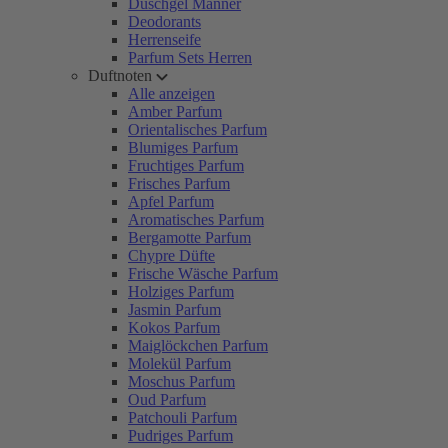
Duschgel Männer
Deodorants
Herrenseife
Parfum Sets Herren
Duftnoten
Alle anzeigen
Amber Parfum
Orientalisches Parfum
Blumiges Parfum
Fruchtiges Parfum
Frisches Parfum
Apfel Parfum
Aromatisches Parfum
Bergamotte Parfum
Chypre Düfte
Frische Wäsche Parfum
Holziges Parfum
Jasmin Parfum
Kokos Parfum
Maiglöckchen Parfum
Molekül Parfum
Moschus Parfum
Oud Parfum
Patchouli Parfum
Pudriges Parfum