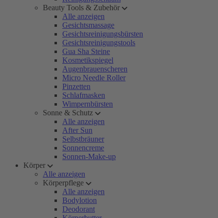
Beauty Tools & Zubehör
Alle anzeigen
Gesichtsmassage
Gesichtsreinigungsbürsten
Gesichtsreinigungstools
Gua Sha Steine
Kosmetikspiegel
Augenbrauenscheren
Micro Needle Roller
Pinzetten
Schlafmasken
Wimpernbürsten
Sonne & Schutz
Alle anzeigen
After Sun
Selbstbräuner
Sonnencreme
Sonnen-Make-up
Körper
Alle anzeigen
Körperpflege
Alle anzeigen
Bodylotion
Deodorant
Körperbutter