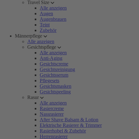
Travel Size
Alle anzeigen
Augen
Augenbrauen
Teint
Zubehör
Männerpflege
Alle anzeigen
Gesichtspflege
Alle anzeigen
Anti-Aging
Gesichtscreme
Gesichtsreinigung
Gesichtsserum
Pflegesets
Gesichtsmasken
Gesichtspeeling
Rasur
Alle anzeigen
Rasiercreme
Nassrasierer
After Shave Balsam & Lotion
Elektrische Rasierer & Trimmer
Rasierhobel & Zubehör
Herrenrasierer