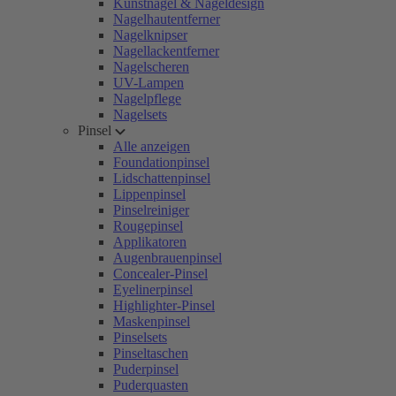
Kunstnägel & Nageldesign
Nagelhautentferner
Nagelknipser
Nagellackentferner
Nagelscheren
UV-Lampen
Nagelpflege
Nagelsets
Pinsel
Alle anzeigen
Foundationpinsel
Lidschattenpinsel
Lippenpinsel
Pinselreiniger
Rougepinsel
Applikatoren
Augenbrauenpinsel
Concealer-Pinsel
Eyelinerpinsel
Highlighter-Pinsel
Maskenpinsel
Pinselsets
Pinseltaschen
Puderpinsel
Puderquasten