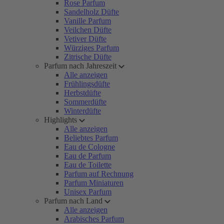
Rose Parfum
Sandelholz Düfte
Vanille Parfum
Veilchen Düfte
Vetiver Düfte
Würziges Parfum
Zitrische Düfte
Parfum nach Jahreszeit
Alle anzeigen
Frühlingsdüfte
Herbstdüfte
Sommerdüfte
Winterdüfte
Highlights
Alle anzeigen
Beliebtes Parfum
Eau de Cologne
Eau de Parfum
Eau de Toilette
Parfum auf Rechnung
Parfum Miniaturen
Unisex Parfum
Parfum nach Land
Alle anzeigen
Arabisches Parfum