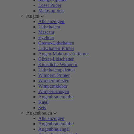
Loser Puder
Make-up Sets
Augen
Alle anzeigen
Lidschatten
Mascara
Eyeliner
Creme-Lidschatten
Lidschatten-Primer
Augen-Make-up-Entferner
Glitzer-Lidschatten
Künstliche Wimpern
Lidschattenpaletten
Wimpern-Primer
Wimpernbürsten
Wimpernkleber
Wimpernzangen
Augenbrauenfarbe
Kajal
Sets
Augenbrauen
Alle anzeigen
Augenbrauenfarbe
Augenbrauengel