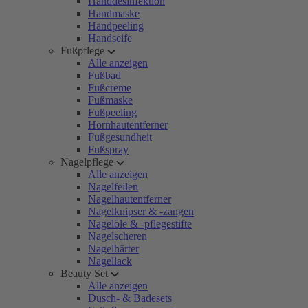
Handdesinfektion
Handmaske
Handpeeling
Handseife
Fußpflege
Alle anzeigen
Fußbad
Fußcreme
Fußmaske
Fußpeeling
Hornhautentferner
Fußgesundheit
Fußspray
Nagelpflege
Alle anzeigen
Nagelfeilen
Nagelhautentferner
Nagelknipser & -zangen
Nagelöle & -pflegestifte
Nagelscheren
Nagelhärter
Nagellack
Beauty Set
Alle anzeigen
Dusch- & Badesets