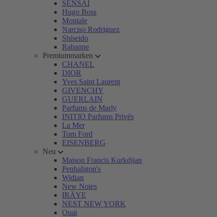
SENSAI
Hugo Boss
Montale
Narciso Rodriguez
Shiseido
Rabanne
Premiummarken
CHANEL
DIOR
Yves Saint Laurent
GIVENCHY
GUERLAIN
Parfums de Marly
INITIO Parfums Privés
La Mer
Tom Ford
EISENBERG
Neu
Maison Francis Kurkdjian
Penhaligon's
Widian
New Notes
IRÄYE
NEST NEW YORK
Ouai