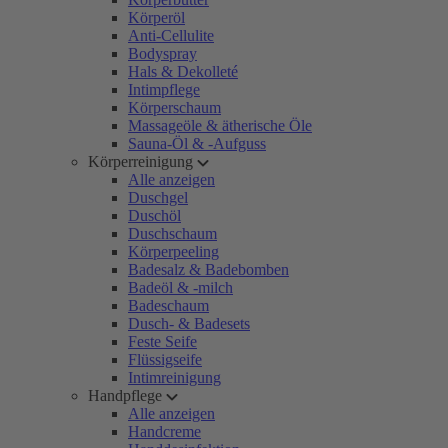
Körperöl
Anti-Cellulite
Bodyspray
Hals & Dekolleté
Intimpflege
Körperschaum
Massageöle & ätherische Öle
Sauna-Öl & -Aufguss
Körperreinigung
Alle anzeigen
Duschgel
Duschöl
Duschschaum
Körperpeeling
Badesalz & Badebomben
Badeöl & -milch
Badeschaum
Dusch- & Badesets
Feste Seife
Flüssigseife
Intimreinigung
Handpflege
Alle anzeigen
Handcreme