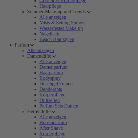
Gesicht & Körperpflege
Haarpflege
Sommer-Make-up und Trends
Alle anzeigen
Mists & Setting Sprays
Wasserfestes Make-up
Nagellack
Beach Hair stylen
Parfum
Alle anzeigen
Damendüfte
Alle anzeigen
Damenparfum
Haarparfum
Bodyspray
Duschgel Frauen
Deodorants
Körperpflege
Duftseifen
Parfum Sets Damen
Herrendüfte
Alle anzeigen
Herrenparfum
After Shave
Körperpflege