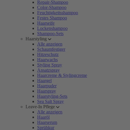
Repair-Shampoo
Color-Shampoo
Feuchtigkeitsshampoo
Festes Shampoo
Haarseife
Lockenshampoo
Shampoo-Sets
Haarstyling
Alle anzeigen
Schaumfestiger
Hitzeschutz
Haarwachs
Styling Spray
Ansatzspray
Haarcreme & Stylingcreme
Haargel
Haarpuder
Haarspray
Haarstyling-Sets
Sea Salt Spray
Leave-In Pflege
Alle anzeigen
Haaröl
Haarserum
Sprühkur