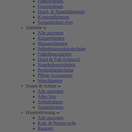
Fußpflegesets
Geschenksets
Hand- & Nagelpflegesets
Körperpflegesets
Sonnenschutz-Sets
Zubehör
Alle anzeigen
Körperbürsten
Massagebürsten
Selbstbräungshandschuhe
Fußpflegezubehör
Hand & Fuß-Schmuck
Nagelpflegezubehör
Peelinghandschuhe
Pflege Accessoires
Waschlappen
Sonne & Schutz
Alle anzeigen
After Sun
Selbstbräuner
Sonnenschutz
Haarentfernung
Alle anzeigen
Kalt- & Warmwachs
Rasierer