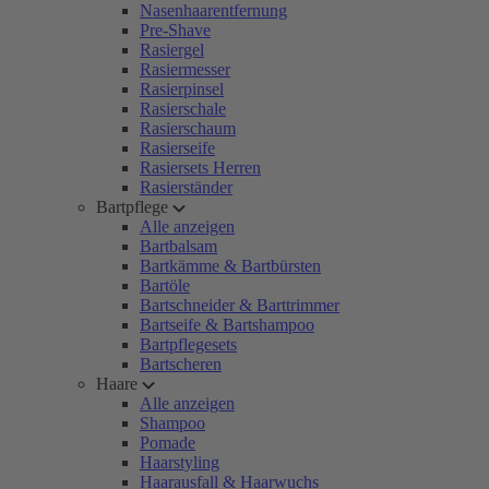
Nasenhaarentfernung
Pre-Shave
Rasiergel
Rasiermesser
Rasierpinsel
Rasierschale
Rasierschaum
Rasierseife
Rasiersets Herren
Rasierständer
Bartpflege
Alle anzeigen
Bartbalsam
Bartkämme & Bartbürsten
Bartöle
Bartschneider & Barttrimmer
Bartseife & Bartshampoo
Bartpflegesets
Bartscheren
Haare
Alle anzeigen
Shampoo
Pomade
Haarstyling
Haarausfall & Haarwuchs