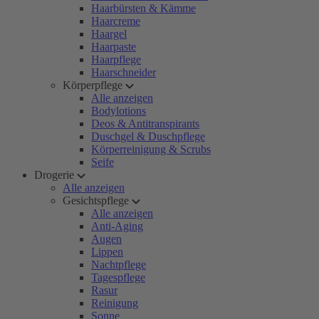
Haarbürsten & Kämme
Haarcreme
Haargel
Haarpaste
Haarpflege
Haarschneider
Körperpflege
Alle anzeigen
Bodylotions
Deos & Antitranspirants
Duschgel & Duschpflege
Körperreinigung & Scrubs
Seife
Drogerie
Alle anzeigen
Gesichtspflege
Alle anzeigen
Anti-Aging
Augen
Lippen
Nachtpflege
Tagespflege
Rasur
Reinigung
Sonne