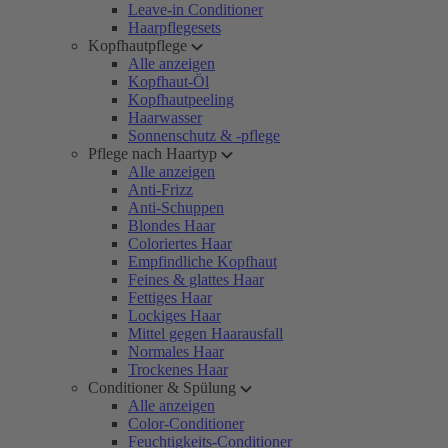
Leave-in Conditioner
Haarpflegesets
Kopfhautpflege
Alle anzeigen
Kopfhaut-Öl
Kopfhautpeeling
Haarwasser
Sonnenschutz & -pflege
Pflege nach Haartyp
Alle anzeigen
Anti-Frizz
Anti-Schuppen
Blondes Haar
Coloriertes Haar
Empfindliche Kopfhaut
Feines & glattes Haar
Fettiges Haar
Lockiges Haar
Mittel gegen Haarausfall
Normales Haar
Trockenes Haar
Conditioner & Spülung
Alle anzeigen
Color-Conditioner
Feuchtigkeits-Conditioner