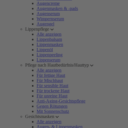
Augencreme
Augenmasken & -pads
Augenserum
Wimpernserum
Augengel
Lippenpflege
Alle anzeigen
Lippenbalsam
Lippenmasken
Lippenöl
Lippenpeeling
Lippenserum
Pflege nach Hautbedürfnis/Hauttyp
Alle anzeigen
Für fettige Haut
Für Mischhaut
Für sensible Haut
Für trockene Haut
Für unreine Haut
Anti-Aging-Gesichtspflege
Gegen Rötungen
Mit Sonnenschutz
Gesichtsmasken
Alle anzeigen
Augen- & Lippenmasken