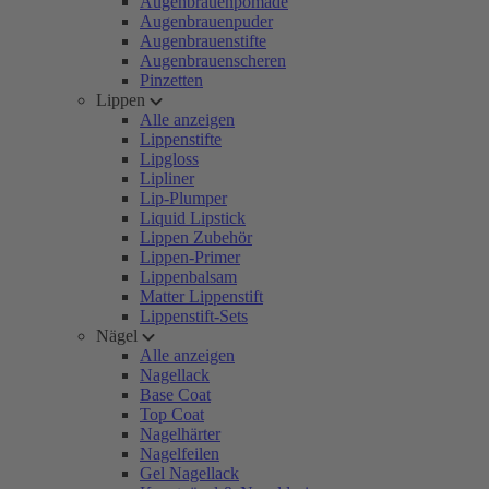
Augenbrauenpomade
Augenbrauenpuder
Augenbrauenstifte
Augenbrauenscheren
Pinzetten
Lippen
Alle anzeigen
Lippenstifte
Lipgloss
Lipliner
Lip-Plumper
Liquid Lipstick
Lippen Zubehör
Lippen-Primer
Lippenbalsam
Matter Lippenstift
Lippenstift-Sets
Nägel
Alle anzeigen
Nagellack
Base Coat
Top Coat
Nagelhärter
Nagelfeilen
Gel Nagellack