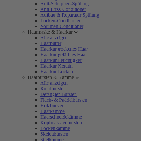
Anti-Schuppen-Spülung
Anti-Frizz-Conditioner
Aufbau & Reparatur Spülung
Locken-Conditioner
Volumen-Conditioner
Haarmaske & Haarkur
Alle anzeigen
Haarbutter
Haarkur trockenes Haar
Haarkur gefärbtes Haar
Haarkur Feuchtigkeit
Haarkur Keratin
Haarkur Locken
Haarbürsten & Kämme
Alle anzeigen
Rundbürsten
Detangler-Bürsten
Flach- & Paddelbürsten
Holzbürsten
Haarkämme
Haarschneidekämme
Kopfmassagebürsten
Lockenkämme
Skelettbürsten
Stielkämme