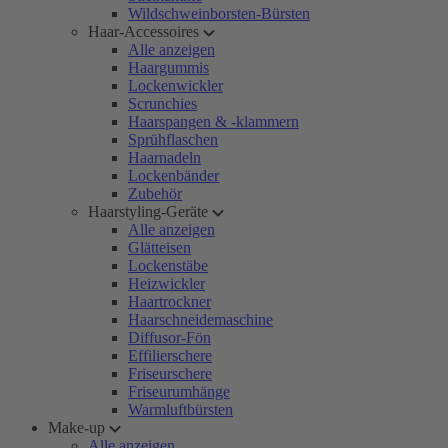
Wildschweinborsten-Bürsten
Haar-Accessoires
Alle anzeigen
Haargummis
Lockenwickler
Scrunchies
Haarspangen & -klammern
Sprühflaschen
Haarnadeln
Lockenbänder
Zubehör
Haarstyling-Geräte
Alle anzeigen
Glätteisen
Lockenstäbe
Heizwickler
Haartrockner
Haarschneidemaschine
Diffusor-Fön
Effilierschere
Friseurschere
Friseurumhänge
Warmluftbürsten
Make-up
Alle anzeigen