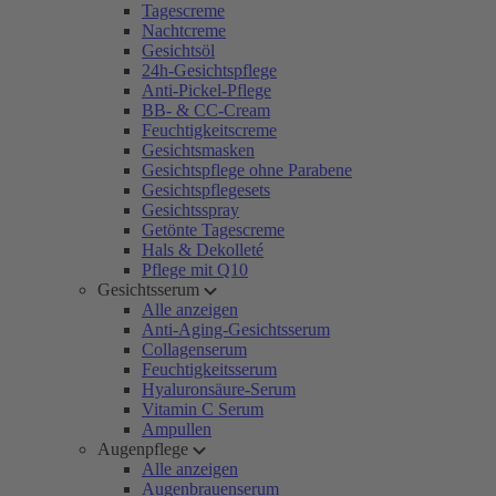
Tagescreme
Nachtcreme
Gesichtsöl
24h-Gesichtspflege
Anti-Pickel-Pflege
BB- & CC-Cream
Feuchtigkeitscreme
Gesichtsmasken
Gesichtspflege ohne Parabene
Gesichtspflegesets
Gesichtsspray
Getönte Tagescreme
Hals & Dekolleté
Pflege mit Q10
Gesichtsserum
Alle anzeigen
Anti-Aging-Gesichtsserum
Collagenserum
Feuchtigkeitsserum
Hyaluronsäure-Serum
Vitamin C Serum
Ampullen
Augenpflege
Alle anzeigen
Augenbrauenserum