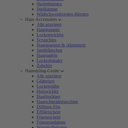
Skelettbürsten
Stielkämme
Wildschweinborsten-Bürsten
Haar-Accessoires
Alle anzeigen
Haargummis
Lockenwickler
Scrunchies
Haarspangen & -klammern
Sprühflaschen
Haarnadeln
Lockenbänder
Zubehör
Haarstyling-Geräte
Alle anzeigen
Glätteisen
Lockenstäbe
Heizwickler
Haartrockner
Haarschneidemaschine
Diffusor-Fön
Effilierschere
Friseurschere
Friseurumhänge
Warmluftbürsten