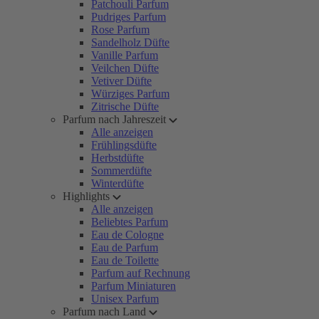
Patchouli Parfum
Pudriges Parfum
Rose Parfum
Sandelholz Düfte
Vanille Parfum
Veilchen Düfte
Vetiver Düfte
Würziges Parfum
Zitrische Düfte
Parfum nach Jahreszeit
Alle anzeigen
Frühlingsdüfte
Herbstdüfte
Sommerdüfte
Winterdüfte
Highlights
Alle anzeigen
Beliebtes Parfum
Eau de Cologne
Eau de Parfum
Eau de Toilette
Parfum auf Rechnung
Parfum Miniaturen
Unisex Parfum
Parfum nach Land