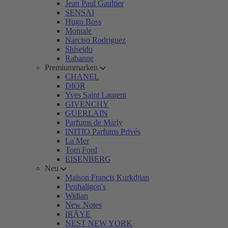
Jean Paul Gaultier
SENSAI
Hugo Boss
Montale
Narciso Rodriguez
Shiseido
Rabanne
Premiummarken
CHANEL
DIOR
Yves Saint Laurent
GIVENCHY
GUERLAIN
Parfums de Marly
INITIO Parfums Privés
La Mer
Tom Ford
EISENBERG
Neu
Maison Francis Kurkdjian
Penhaligon's
Widian
New Notes
IRÄYE
NEST NEW YORK