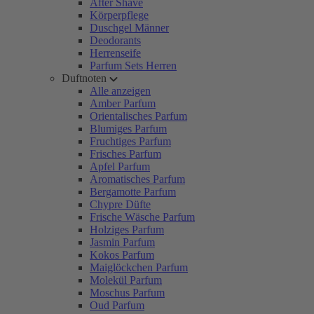
After Shave
Körperpflege
Duschgel Männer
Deodorants
Herrenseife
Parfum Sets Herren
Duftnoten
Alle anzeigen
Amber Parfum
Orientalisches Parfum
Blumiges Parfum
Fruchtiges Parfum
Frisches Parfum
Apfel Parfum
Aromatisches Parfum
Bergamotte Parfum
Chypre Düfte
Frische Wäsche Parfum
Holziges Parfum
Jasmin Parfum
Kokos Parfum
Maiglöckchen Parfum
Molekül Parfum
Moschus Parfum
Oud Parfum