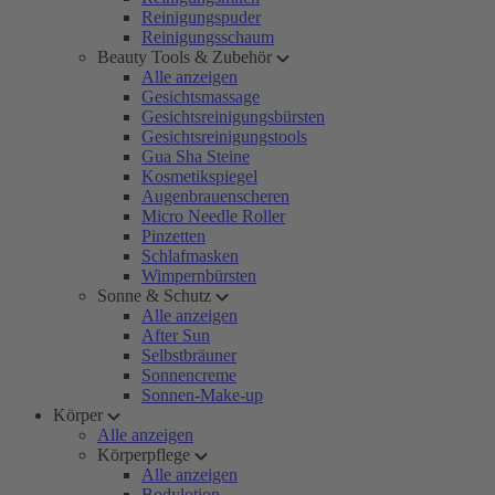
Reinigungspuder
Reinigungsschaum
Beauty Tools & Zubehör
Alle anzeigen
Gesichtsmassage
Gesichtsreinigungsbürsten
Gesichtsreinigungstools
Gua Sha Steine
Kosmetikspiegel
Augenbrauenscheren
Micro Needle Roller
Pinzetten
Schlafmasken
Wimpernbürsten
Sonne & Schutz
Alle anzeigen
After Sun
Selbstbräuner
Sonnencreme
Sonnen-Make-up
Körper
Alle anzeigen
Körperpflege
Alle anzeigen
Bodylotion