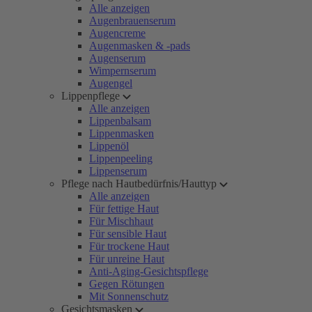
Alle anzeigen
Augenbrauenserum
Augencreme
Augenmasken & -pads
Augenserum
Wimpernserum
Augengel
Lippenpflege
Alle anzeigen
Lippenbalsam
Lippenmasken
Lippenöl
Lippenpeeling
Lippenserum
Pflege nach Hautbedürfnis/Hauttyp
Alle anzeigen
Für fettige Haut
Für Mischhaut
Für sensible Haut
Für trockene Haut
Für unreine Haut
Anti-Aging-Gesichtspflege
Gegen Rötungen
Mit Sonnenschutz
Gesichtsmasken