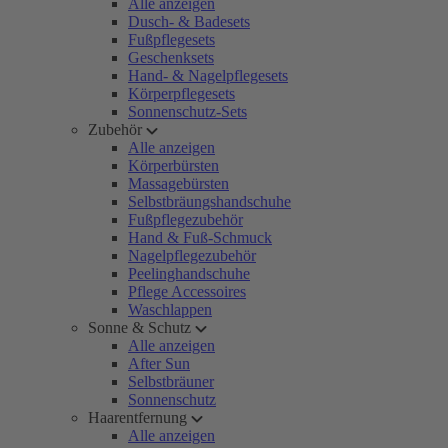
Alle anzeigen
Dusch- & Badesets
Fußpflegesets
Geschenksets
Hand- & Nagelpflegesets
Körperpflegesets
Sonnenschutz-Sets
Zubehör
Alle anzeigen
Körperbürsten
Massagebürsten
Selbstbräungshandschuhe
Fußpflegezubehör
Hand & Fuß-Schmuck
Nagelpflegezubehör
Peelinghandschuhe
Pflege Accessoires
Waschlappen
Sonne & Schutz
Alle anzeigen
After Sun
Selbstbräuner
Sonnenschutz
Haarentfernung
Alle anzeigen