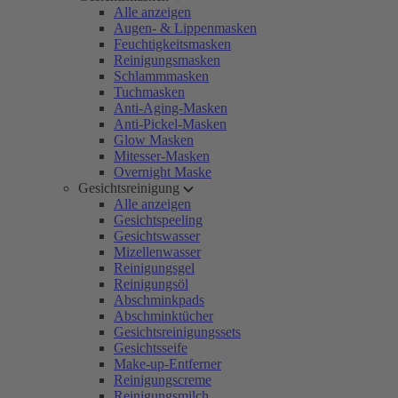
Alle anzeigen
Augen- & Lippenmasken
Feuchtigkeitsmasken
Reinigungsmasken
Schlammmasken
Tuchmasken
Anti-Aging-Masken
Anti-Pickel-Masken
Glow Masken
Mitesser-Masken
Overnight Maske
Gesichtsreinigung
Alle anzeigen
Gesichtspeeling
Gesichtswasser
Mizellenwasser
Reinigungsgel
Reinigungsöl
Abschminkpads
Abschminktücher
Gesichtsreinigungssets
Gesichtsseife
Make-up-Entferner
Reinigungscreme
Reinigungsmilch