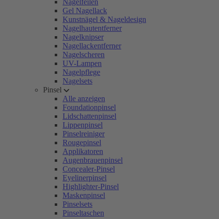
Nagelfeilen
Gel Nagellack
Kunstnägel & Nageldesign
Nagelhautentferner
Nagelknipser
Nagellackentferner
Nagelscheren
UV-Lampen
Nagelpflege
Nagelsets
Pinsel
Alle anzeigen
Foundationpinsel
Lidschattenpinsel
Lippenpinsel
Pinselreiniger
Rougepinsel
Applikatoren
Augenbrauenpinsel
Concealer-Pinsel
Eyelinerpinsel
Highlighter-Pinsel
Maskenpinsel
Pinselsets
Pinseltaschen