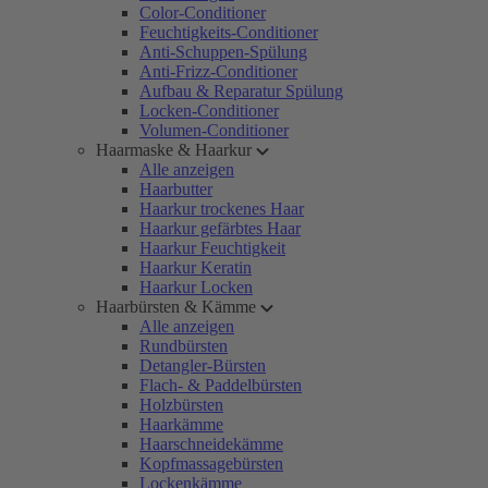
Color-Conditioner
Feuchtigkeits-Conditioner
Anti-Schuppen-Spülung
Anti-Frizz-Conditioner
Aufbau & Reparatur Spülung
Locken-Conditioner
Volumen-Conditioner
Haarmaske & Haarkur
Alle anzeigen
Haarbutter
Haarkur trockenes Haar
Haarkur gefärbtes Haar
Haarkur Feuchtigkeit
Haarkur Keratin
Haarkur Locken
Haarbürsten & Kämme
Alle anzeigen
Rundbürsten
Detangler-Bürsten
Flach- & Paddelbürsten
Holzbürsten
Haarkämme
Haarschneidekämme
Kopfmassagebürsten
Lockenkämme