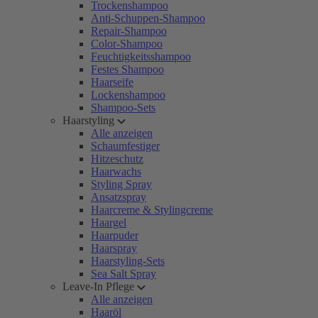
Trockenshampoo
Anti-Schuppen-Shampoo
Repair-Shampoo
Color-Shampoo
Feuchtigkeitsshampoo
Festes Shampoo
Haarseife
Lockenshampoo
Shampoo-Sets
Haarstyling
Alle anzeigen
Schaumfestiger
Hitzeschutz
Haarwachs
Styling Spray
Ansatzspray
Haarcreme & Stylingcreme
Haargel
Haarpuder
Haarspray
Haarstyling-Sets
Sea Salt Spray
Leave-In Pflege
Alle anzeigen
Haaröl