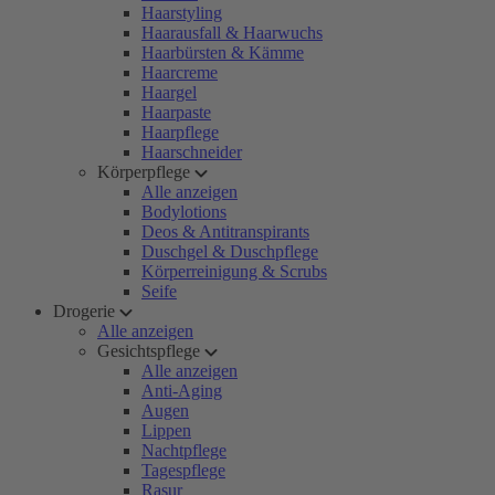
Haarstyling
Haarausfall & Haarwuchs
Haarbürsten & Kämme
Haarcreme
Haargel
Haarpaste
Haarpflege
Haarschneider
Körperpflege
Alle anzeigen
Bodylotions
Deos & Antitranspirants
Duschgel & Duschpflege
Körperreinigung & Scrubs
Seife
Drogerie
Alle anzeigen
Gesichtspflege
Alle anzeigen
Anti-Aging
Augen
Lippen
Nachtpflege
Tagespflege
Rasur