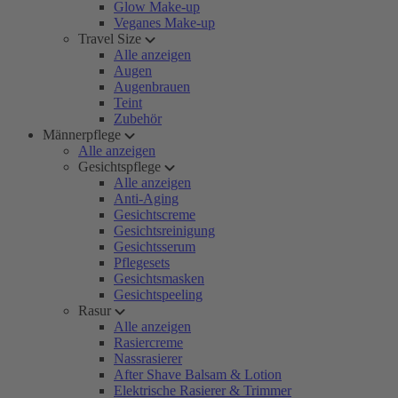
Glow Make-up
Veganes Make-up
Travel Size
Alle anzeigen
Augen
Augenbrauen
Teint
Zubehör
Männerpflege
Alle anzeigen
Gesichtspflege
Alle anzeigen
Anti-Aging
Gesichtscreme
Gesichtsreinigung
Gesichtsserum
Pflegesets
Gesichtsmasken
Gesichtspeeling
Rasur
Alle anzeigen
Rasiercreme
Nassrasierer
After Shave Balsam & Lotion
Elektrische Rasierer & Trimmer