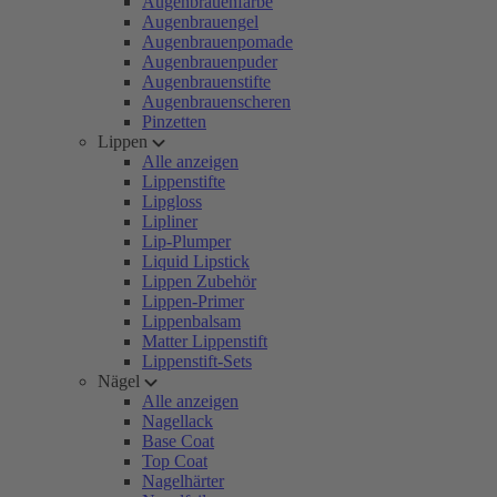
Augenbrauenfarbe
Augenbrauengel
Augenbrauenpomade
Augenbrauenpuder
Augenbrauenstifte
Augenbrauenscheren
Pinzetten
Lippen
Alle anzeigen
Lippenstifte
Lipgloss
Lipliner
Lip-Plumper
Liquid Lipstick
Lippen Zubehör
Lippen-Primer
Lippenbalsam
Matter Lippenstift
Lippenstift-Sets
Nägel
Alle anzeigen
Nagellack
Base Coat
Top Coat
Nagelhärter