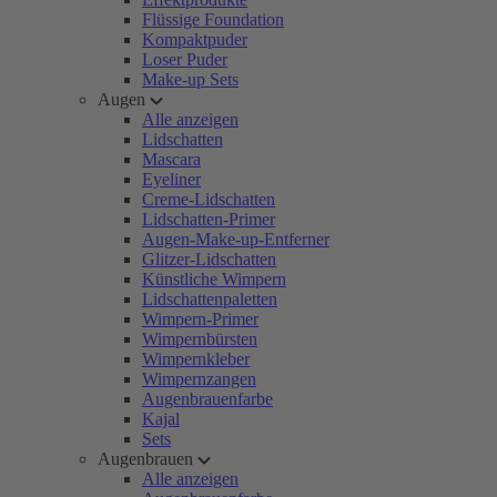
Flüssige Foundation
Kompaktpuder
Loser Puder
Make-up Sets
Augen
Alle anzeigen
Lidschatten
Mascara
Eyeliner
Creme-Lidschatten
Lidschatten-Primer
Augen-Make-up-Entferner
Glitzer-Lidschatten
Künstliche Wimpern
Lidschattenpaletten
Wimpern-Primer
Wimpernbürsten
Wimpernkleber
Wimpernzangen
Augenbrauenfarbe
Kajal
Sets
Augenbrauen
Alle anzeigen