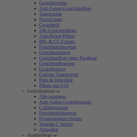
Gesichtscreme
Anti-Aging-Gesichtspflege
Tagescreme
Nachtcreme
Gesichtsöl
24h-Gesichtspflege
Anti-Pickel-Pflege
BB- & CC-Cream
Feuchtigkeitscreme
Gesichtsmasken
Gesichtspflege ohne Parabene
Gesichtspflegesets
Gesichtsspray
Getönte Tagescreme
Hals & Dekolleté
Pflege mit Q10
Gesichtsserum
Alle anzeigen
Anti-Aging-Gesichtsserum
Collagenserum
Feuchtigkeitsserum
Hyaluronsäure-Serum
Vitamin C Serum
Ampullen
Augenpflege