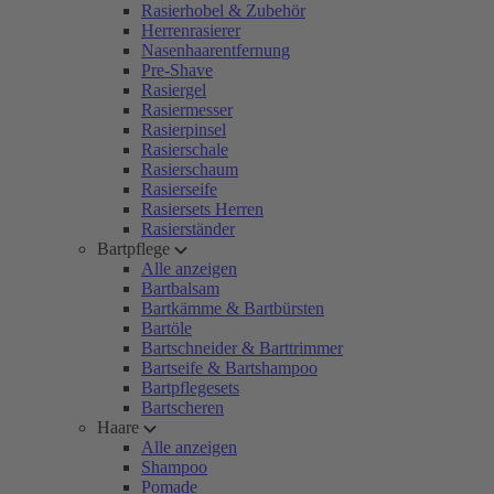
Rasierhobel & Zubehör
Herrenrasierer
Nasenhaarentfernung
Pre-Shave
Rasiergel
Rasiermesser
Rasierpinsel
Rasierschale
Rasierschaum
Rasierseife
Rasiersets Herren
Rasierständer
Bartpflege
Alle anzeigen
Bartbalsam
Bartkämme & Bartbürsten
Bartöle
Bartschneider & Barttrimmer
Bartseife & Bartshampoo
Bartpflegesets
Bartscheren
Haare
Alle anzeigen
Shampoo
Pomade