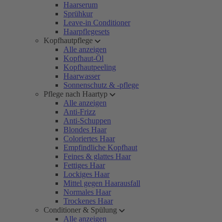
Haarserum
Sprühkur
Leave-in Conditioner
Haarpflegesets
Kopfhautpflege
Alle anzeigen
Kopfhaut-Öl
Kopfhautpeeling
Haarwasser
Sonnenschutz & -pflege
Pflege nach Haartyp
Alle anzeigen
Anti-Frizz
Anti-Schuppen
Blondes Haar
Coloriertes Haar
Empfindliche Kopfhaut
Feines & glattes Haar
Fettiges Haar
Lockiges Haar
Mittel gegen Haarausfall
Normales Haar
Trockenes Haar
Conditioner & Spülung
Alle anzeigen