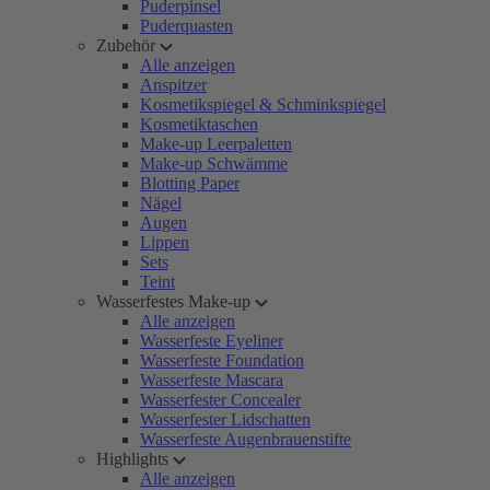
Puderpinsel
Puderquasten
Zubehör
Alle anzeigen
Anspitzer
Kosmetikspiegel & Schminkspiegel
Kosmetiktaschen
Make-up Leerpaletten
Make-up Schwämme
Blotting Paper
Nägel
Augen
Lippen
Sets
Teint
Wasserfestes Make-up
Alle anzeigen
Wasserfeste Eyeliner
Wasserfeste Foundation
Wasserfeste Mascara
Wasserfester Concealer
Wasserfester Lidschatten
Wasserfeste Augenbrauenstifte
Highlights
Alle anzeigen