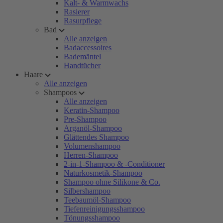
Kalt- & Warmwachs
Rasierer
Rasurpflege
Bad
Alle anzeigen
Badaccessoires
Bademäntel
Handtücher
Haare
Alle anzeigen
Shampoos
Alle anzeigen
Keratin-Shampoo
Pre-Shampoo
Arganöl-Shampoo
Glättendes Shampoo
Volumenshampoo
Herren-Shampoo
2-in-1-Shampoo & -Conditioner
Naturkosmetik-Shampoo
Shampoo ohne Silikone & Co.
Silbershampoo
Teebaumöl-Shampoo
Tiefenreinigungsshampoo
Tönungsshampoo