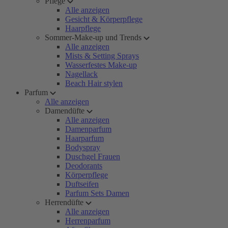
Pflege
Alle anzeigen
Gesicht & Körperpflege
Haarpflege
Sommer-Make-up und Trends
Alle anzeigen
Mists & Setting Sprays
Wasserfestes Make-up
Nagellack
Beach Hair stylen
Parfum
Alle anzeigen
Damendüfte
Alle anzeigen
Damenparfum
Haarparfum
Bodyspray
Duschgel Frauen
Deodorants
Körperpflege
Duftseifen
Parfum Sets Damen
Herrendüfte
Alle anzeigen
Herrenparfum