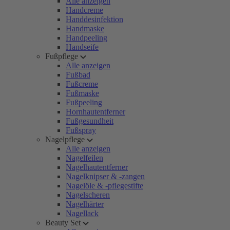
Alle anzeigen
Handcreme
Handdesinfektion
Handmaske
Handpeeling
Handseife
Fußpflege
Alle anzeigen
Fußbad
Fußcreme
Fußmaske
Fußpeeling
Hornhautentferner
Fußgesundheit
Fußspray
Nagelpflege
Alle anzeigen
Nagelfeilen
Nagelhautentferner
Nagelknipser & -zangen
Nagelöle & -pflegestifte
Nagelscheren
Nagelhärter
Nagellack
Beauty Set