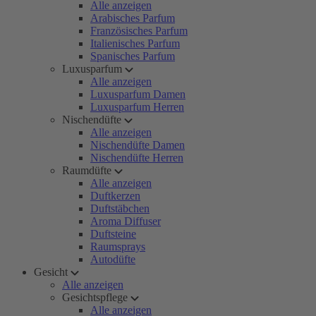
Alle anzeigen
Arabisches Parfum
Französisches Parfum
Italienisches Parfum
Spanisches Parfum
Luxusparfum
Alle anzeigen
Luxusparfum Damen
Luxusparfum Herren
Nischendüfte
Alle anzeigen
Nischendüfte Damen
Nischendüfte Herren
Raumdüfte
Alle anzeigen
Duftkerzen
Duftstäbchen
Aroma Diffuser
Duftsteine
Raumsprays
Autodüfte
Gesicht
Alle anzeigen
Gesichtspflege
Alle anzeigen