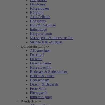
Deodorant
Körperbutter
Körperöl
Anti-Cellulite
Bodyspray
Hals & Dekolleté
Intimpflege
Körperschaum
Massageöle & ätherische Öle
Sauna-Öl & -Aufguss
Körperreinigung
Alle anzeigen
Duschgel
Duschöl
Duschschaum
Körperpeeling
Badesalz & Badebomben
Badeöl & -milch
Badeschaum
Dusch- & Badesets
Feste Seife
Flüssigseife
Intimreinigung
Handpflege