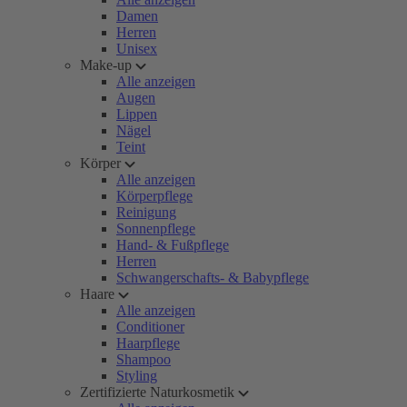
Damen
Herren
Unisex
Make-up
Alle anzeigen
Augen
Lippen
Nägel
Teint
Körper
Alle anzeigen
Körperpflege
Reinigung
Sonnenpflege
Hand- & Fußpflege
Herren
Schwangerschafts- & Babypflege
Haare
Alle anzeigen
Conditioner
Haarpflege
Shampoo
Styling
Zertifizierte Naturkosmetik