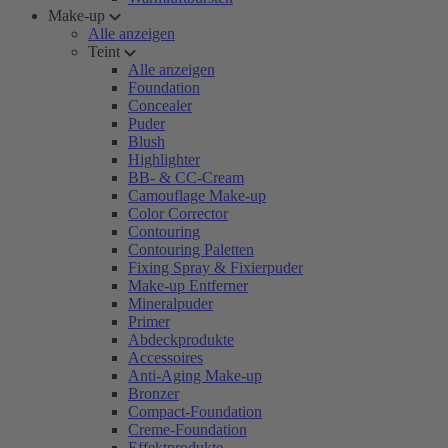
Make-up
Alle anzeigen
Teint
Alle anzeigen
Foundation
Concealer
Puder
Blush
Highlighter
BB- & CC-Cream
Camouflage Make-up
Color Corrector
Contouring
Contouring Paletten
Fixing Spray & Fixierpuder
Make-up Entferner
Mineralpuder
Primer
Abdeckprodukte
Accessoires
Anti-Aging Make-up
Bronzer
Compact-Foundation
Creme-Foundation
Effektprodukte