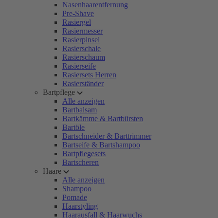
Nasenhaarentfernung
Pre-Shave
Rasiergel
Rasiermesser
Rasierpinsel
Rasierschale
Rasierschaum
Rasierseife
Rasiersets Herren
Rasierständer
Bartpflege
Alle anzeigen
Bartbalsam
Bartkämme & Bartbürsten
Bartöle
Bartschneider & Barttrimmer
Bartseife & Bartshampoo
Bartpflegesets
Bartscheren
Haare
Alle anzeigen
Shampoo
Pomade
Haarstyling
Haarausfall & Haarwuchs