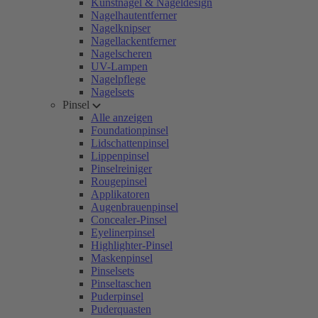
Kunstnägel & Nageldesign
Nagelhautentferner
Nagelknipser
Nagellackentferner
Nagelscheren
UV-Lampen
Nagelpflege
Nagelsets
Pinsel
Alle anzeigen
Foundationpinsel
Lidschattenpinsel
Lippenpinsel
Pinselreiniger
Rougepinsel
Applikatoren
Augenbrauenpinsel
Concealer-Pinsel
Eyelinerpinsel
Highlighter-Pinsel
Maskenpinsel
Pinselsets
Pinseltaschen
Puderpinsel
Puderquasten