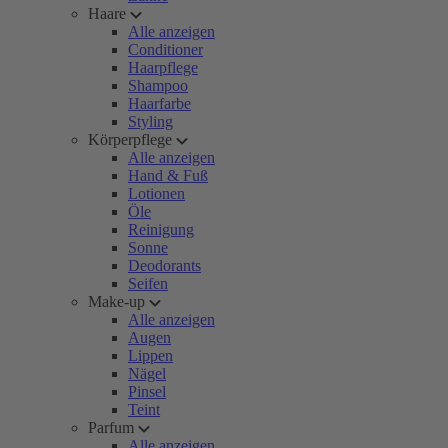
Haare
Alle anzeigen
Conditioner
Haarpflege
Shampoo
Haarfarbe
Styling
Körperpflege
Alle anzeigen
Hand & Fuß
Lotionen
Öle
Reinigung
Sonne
Deodorants
Seifen
Make-up
Alle anzeigen
Augen
Lippen
Nägel
Pinsel
Teint
Parfum
Alle anzeigen