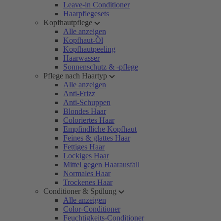
Leave-in Conditioner
Haarpflegesets
Kopfhautpflege
Alle anzeigen
Kopfhaut-Öl
Kopfhautpeeling
Haarwasser
Sonnenschutz & -pflege
Pflege nach Haartyp
Alle anzeigen
Anti-Frizz
Anti-Schuppen
Blondes Haar
Coloriertes Haar
Empfindliche Kopfhaut
Feines & glattes Haar
Fettiges Haar
Lockiges Haar
Mittel gegen Haarausfall
Normales Haar
Trockenes Haar
Conditioner & Spülung
Alle anzeigen
Color-Conditioner
Feuchtigkeits-Conditioner