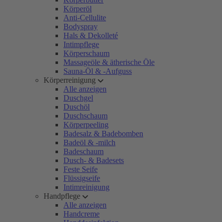
Körperöl
Anti-Cellulite
Bodyspray
Hals & Dekolleté
Intimpflege
Körperschaum
Massageöle & ätherische Öle
Sauna-Öl & -Aufguss
Körperreinigung
Alle anzeigen
Duschgel
Duschöl
Duschschaum
Körperpeeling
Badesalz & Badebomben
Badeöl & -milch
Badeschaum
Dusch- & Badesets
Feste Seife
Flüssigseife
Intimreinigung
Handpflege
Alle anzeigen
Handcreme