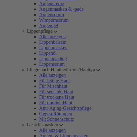
Augencreme
Augenmasken & -pads
Augenserum
Wimpernserum
Augengel
Lippenpflege
Alle anzeigen
Lippenbalsam
Lippenmasken
Lippenöl
Lippenpeeling
Lippenserum
Pflege nach Hautbedürfnis/Hauttyp
Alle anzeigen
Für fettige Haut
Für Mischhaut
Für sensible Haut
Für trockene Haut
Für unreine Haut
Anti-Aging-Gesichtspflege
Gegen Rötungen
Mit Sonnenschutz
Gesichtsmasken
Alle anzeigen
Augen- & Lippenmasken