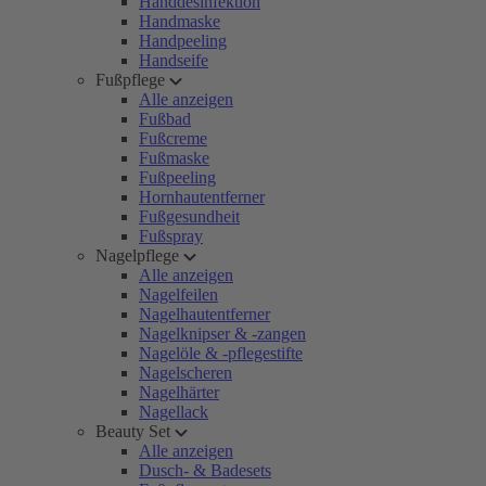
Handdesinfektion
Handmaske
Handpeeling
Handseife
Fußpflege
Alle anzeigen
Fußbad
Fußcreme
Fußmaske
Fußpeeling
Hornhautentferner
Fußgesundheit
Fußspray
Nagelpflege
Alle anzeigen
Nagelfeilen
Nagelhautentferner
Nagelknipser & -zangen
Nagelöle & -pflegestifte
Nagelscheren
Nagelhärter
Nagellack
Beauty Set
Alle anzeigen
Dusch- & Badesets