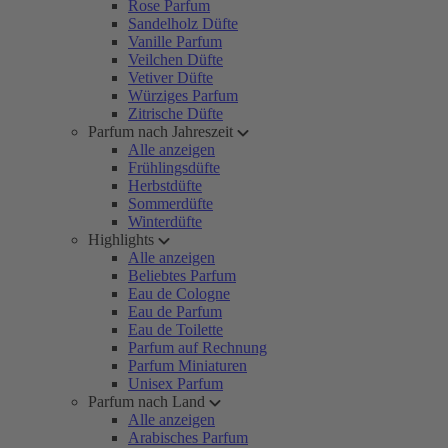
Rose Parfum
Sandelholz Düfte
Vanille Parfum
Veilchen Düfte
Vetiver Düfte
Würziges Parfum
Zitrische Düfte
Parfum nach Jahreszeit
Alle anzeigen
Frühlingsdüfte
Herbstdüfte
Sommerdüfte
Winterdüfte
Highlights
Alle anzeigen
Beliebtes Parfum
Eau de Cologne
Eau de Parfum
Eau de Toilette
Parfum auf Rechnung
Parfum Miniaturen
Unisex Parfum
Parfum nach Land
Alle anzeigen
Arabisches Parfum