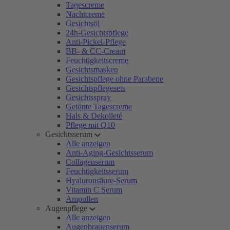
Tagescreme
Nachtcreme
Gesichtsöl
24h-Gesichtspflege
Anti-Pickel-Pflege
BB- & CC-Cream
Feuchtigkeitscreme
Gesichtsmasken
Gesichtspflege ohne Parabene
Gesichtspflegesets
Gesichtsspray
Getönte Tagescreme
Hals & Dekolleté
Pflege mit Q10
Gesichtsserum
Alle anzeigen
Anti-Aging-Gesichtsserum
Collagenserum
Feuchtigkeitsserum
Hyaluronsäure-Serum
Vitamin C Serum
Ampullen
Augenpflege
Alle anzeigen
Augenbrauenserum