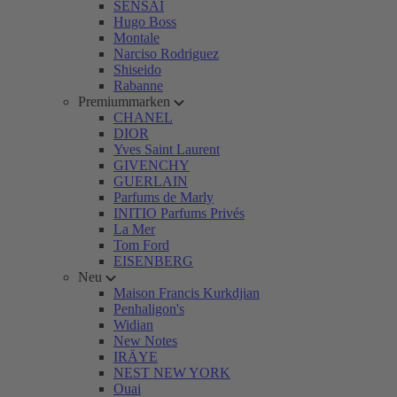
SENSAI
Hugo Boss
Montale
Narciso Rodriguez
Shiseido
Rabanne
Premiummarken
CHANEL
DIOR
Yves Saint Laurent
GIVENCHY
GUERLAIN
Parfums de Marly
INITIO Parfums Privés
La Mer
Tom Ford
EISENBERG
Neu
Maison Francis Kurkdjian
Penhaligon's
Widian
New Notes
IRÄYE
NEST NEW YORK
Ouai