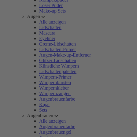
Loser Puder
Make-up Sets
Augen
Alle anzeigen
Lidschatten
Mascara
Eyeliner
Creme-Lidschatten
Lidschatten-Primer
Augen-Make-up-Entferner
Glitzer-Lidschatten
Künstliche Wimpern
Lidschattenpaletten
Wimpern-Primer
Wimpernbürsten
Wimpernkleber
Wimpernzangen
Augenbrauenfarbe
Kajal
Sets
Augenbrauen
Alle anzeigen
Augenbrauenfarbe
Augenbrauengel