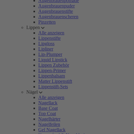
Augenbrauenpomade
Augenbrauenpuder
Augenbrauenstifte
Augenbrauenscheren
Pinzetten
Lippen
Alle anzeigen
Lippenstifte
Lipgloss
Lipliner
Lip-Plumper
Liquid Lipstick
Lippen Zubehör
Lippen-Primer
Lippenbalsam
Matter Lippenstift
Lippenstift-Sets
Nägel
Alle anzeigen
Nagellack
Base Coat
Top Coat
Nagelhärter
Nagelfeilen
Gel Nagellack