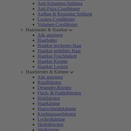
Anti-Schuppen-Spülung
Anti-Frizz-Conditioner
Aufbau & Reparatur Spülung
Locken-Conditioner
Volumen-Conditioner
Haarmaske & Haarkur
Alle anzeigen
Haarbutter
Haarkur trockenes Haar
Haarkur gefärbtes Haar
Haarkur Feuchtigkeit
Haarkur Keratin
Haarkur Locken
Haarbürsten & Kämme
Alle anzeigen
Rundbürsten
Detangler-Bürsten
Flach- & Paddelbürsten
Holzbürsten
Haarkämme
Haarschneidekämme
Kopfmassagebürsten
Lockenkämme
Skelettbürsten
Stielkämme