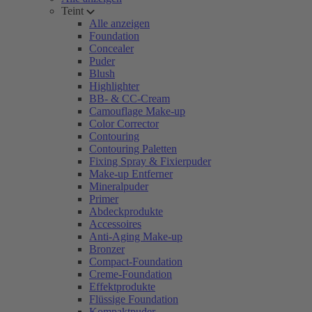
Teint
Alle anzeigen
Foundation
Concealer
Puder
Blush
Highlighter
BB- & CC-Cream
Camouflage Make-up
Color Corrector
Contouring
Contouring Paletten
Fixing Spray & Fixierpuder
Make-up Entferner
Mineralpuder
Primer
Abdeckprodukte
Accessoires
Anti-Aging Make-up
Bronzer
Compact-Foundation
Creme-Foundation
Effektprodukte
Flüssige Foundation
Kompaktpuder