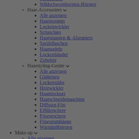
Wildschweinborsten-Bürsten
Haar-Accessoires
Alle anzeigen
Haargummis
Lockenwickler
Scrunchies
Haarspangen & -klammern
Sprühflaschen
Haarnadeln
Lockenbänder
Zubehör
Haarstyling-Geräte
Alle anzeigen
Glätteisen
Lockenstäbe
Heizwickler
Haartrockner
Haarschneidemaschine
Diffusor-Fön
Effilierschere
Friseurschere
Friseurumhänge
Warmluftbürsten
Make-up
Alle anzeigen