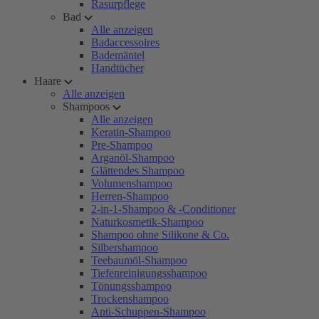
Rasurpflege
Bad
Alle anzeigen
Badaccessoires
Bademäntel
Handtücher
Haare
Alle anzeigen
Shampoos
Alle anzeigen
Keratin-Shampoo
Pre-Shampoo
Arganöl-Shampoo
Glättendes Shampoo
Volumenshampoo
Herren-Shampoo
2-in-1-Shampoo & -Conditioner
Naturkosmetik-Shampoo
Shampoo ohne Silikone & Co.
Silbershampoo
Teebaumöl-Shampoo
Tiefenreinigungsshampoo
Tönungsshampoo
Trockenshampoo
Anti-Schuppen-Shampoo