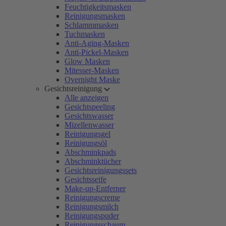
Feuchtigkeitsmasken
Reinigungsmasken
Schlammmasken
Tuchmasken
Anti-Aging-Masken
Anti-Pickel-Masken
Glow Masken
Mitesser-Masken
Overnight Maske
Gesichtsreinigung
Alle anzeigen
Gesichtspeeling
Gesichtswasser
Mizellenwasser
Reinigungsgel
Reinigungsöl
Abschminkpads
Abschminktücher
Gesichtsreinigungssets
Gesichtsseife
Make-up-Entferner
Reinigungscreme
Reinigungsmilch
Reinigungspuder
Reinigungsschaum