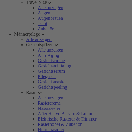
Travel Size
Alle anzeigen
Augen
Augenbrauen
Teint
Zubehör
Männerpflege
Alle anzeigen
Gesichtspflege
Alle anzeigen
Anti-Aging
Gesichtscreme
Gesichtsreinigung
Gesichtsserum
Pflegesets
Gesichtsmasken
Gesichtspeeling
Rasur
Alle anzeigen
Rasiercreme
Nassrasierer
After Shave Balsam & Lotion
Elektrische Rasierer & Trimmer
Rasierhobel & Zubehör
Herrenrasierer