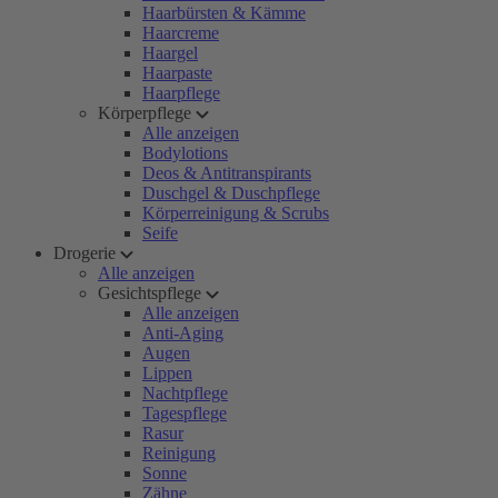
Haarbürsten & Kämme
Haarcreme
Haargel
Haarpaste
Haarpflege
Körperpflege
Alle anzeigen
Bodylotions
Deos & Antitranspirants
Duschgel & Duschpflege
Körperreinigung & Scrubs
Seife
Drogerie
Alle anzeigen
Gesichtspflege
Alle anzeigen
Anti-Aging
Augen
Lippen
Nachtpflege
Tagespflege
Rasur
Reinigung
Sonne
Zähne