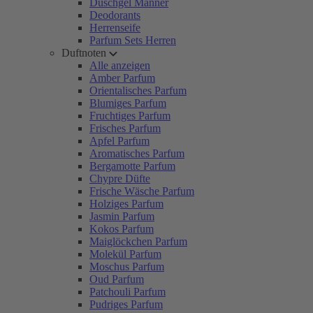
Duschgel Männer
Deodorants
Herrenseife
Parfum Sets Herren
Duftnoten
Alle anzeigen
Amber Parfum
Orientalisches Parfum
Blumiges Parfum
Fruchtiges Parfum
Frisches Parfum
Apfel Parfum
Aromatisches Parfum
Bergamotte Parfum
Chypre Düfte
Frische Wäsche Parfum
Holziges Parfum
Jasmin Parfum
Kokos Parfum
Maiglöckchen Parfum
Molekül Parfum
Moschus Parfum
Oud Parfum
Patchouli Parfum
Pudriges Parfum