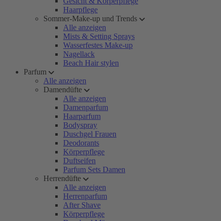
Gesicht & Körperpflege
Haarpflege
Sommer-Make-up und Trends
Alle anzeigen
Mists & Setting Sprays
Wasserfestes Make-up
Nagellack
Beach Hair stylen
Parfum
Alle anzeigen
Damendüfte
Alle anzeigen
Damenparfum
Haarparfum
Bodyspray
Duschgel Frauen
Deodorants
Körperpflege
Duftseifen
Parfum Sets Damen
Herrendüfte
Alle anzeigen
Herrenparfum
After Shave
Körperpflege