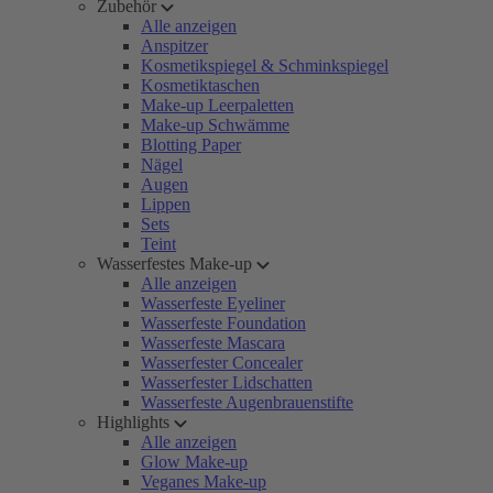
Zubehör
Alle anzeigen
Anspitzer
Kosmetikspiegel & Schminkspiegel
Kosmetiktaschen
Make-up Leerpaletten
Make-up Schwämme
Blotting Paper
Nägel
Augen
Lippen
Sets
Teint
Wasserfestes Make-up
Alle anzeigen
Wasserfeste Eyeliner
Wasserfeste Foundation
Wasserfeste Mascara
Wasserfester Concealer
Wasserfester Lidschatten
Wasserfeste Augenbrauenstifte
Highlights
Alle anzeigen
Glow Make-up
Veganes Make-up