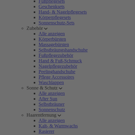
Fußpflegesets
Geschenksets
Hand- & Nagelpflegesets
Körperpflegesets
Sonnenschutz-Sets
Zubehör
Alle anzeigen
Körperbürsten
Massagebürsten
Selbstbräungshandschuhe
Fußpflegezubehör
Hand & Fuß-Schmuck
Nagelpflegezubehör
Peelinghandschuhe
Pflege Accessoires
Waschlappen
Sonne & Schutz
Alle anzeigen
After Sun
Selbstbräuner
Sonnenschutz
Haarentfernung
Alle anzeigen
Kalt- & Warmwachs
Rasierer