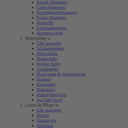
Repair-Shampoo
Color-Shampoo
Feuchtigkeitsshampoo
Festes Shampoo
Haarseife
Lockenshampoo
Shampoo-Sets
Haarstyling
Alle anzeigen
Schaumfestiger
Hitzeschutz
Haarwachs
Styling Spray
Ansatzspray
Haarcreme & Stylingcreme
Haargel
Haarpuder
Haarspray
Haarstyling-Sets
Sea Salt Spray
Leave-In Pflege
Alle anzeigen
Haaröl
Haarserum
Sprühkur