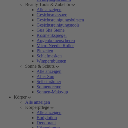
Beauty Tools & Zubehör
Alle anzeigen
Gesichtsmassage
Gesichtsreinigungsbürsten
Gesichtsreinigungstools
Gua Sha Steine
Kosmetikspiegel
Augenbrauenscheren
Micro Needle Roller
Pinzetten
Schlafmasken
Wimpernbürsten
Sonne & Schutz
Alle anzeigen
After Sun
Selbstbräuner
Sonnencreme
Sonnen-Make-up
Körper
Alle anzeigen
Körperpflege
Alle anzeigen
Bodylotion
Deodorant
Körperbutter