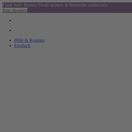
Flash Sale: Beauty Deals sichern & Bestseller entdecken
Jetzt shoppen
Hilfe & Kontakt
Englisch