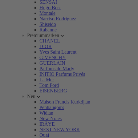
SENSAI
Hugo Boss
Montale
Narciso Rodriguez
Shiseido
Rabanne
Premiummarken
CHANEL
DIOR
Yves Saint Laurent
GIVENCHY
GUERLAIN
Parfums de Marly
INITIO Parfums Privés
La Mer
Tom Ford
EISENBERG
Neu
Maison Francis Kurkdjian
Penhaligon's
Widian
New Notes
IRÄYE
NEST NEW YORK
Ouai