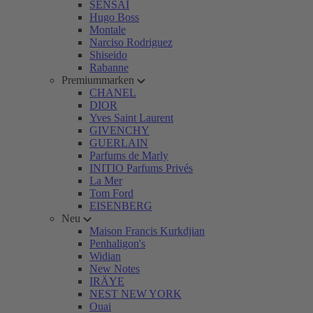
SENSAI
Hugo Boss
Montale
Narciso Rodriguez
Shiseido
Rabanne
Premiummarken
CHANEL
DIOR
Yves Saint Laurent
GIVENCHY
GUERLAIN
Parfums de Marly
INITIO Parfums Privés
La Mer
Tom Ford
EISENBERG
Neu
Maison Francis Kurkdjian
Penhaligon's
Widian
New Notes
IRÄYE
NEST NEW YORK
Ouai