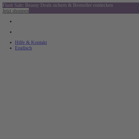
Flash Sale: Beauty Deals sichern & Bestseller entdecken
Jetzt shoppen
Hilfe & Kontakt
Englisch