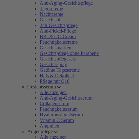
Anti-Aging-Gesichtspflege
Tagescreme
Nachtcreme
Gesichtsöl
24h-Gesichtspflege
Anti-Pickel-Pflege
BB- & CC-Cream
Feuchtigkeitscreme
Gesichtsmasken
Gesichtspflege ohne Parabene
Gesichtspflegesets
Gesichtsspray
Getönte Tagescreme
Hals & Dekolleté
Pflege mit Q10
Gesichtsserum
Alle anzeigen
Anti-Aging-Gesichtsserum
Collagenserum
Feuchtigkeitsserum
Hyaluronsäure-Serum
Vitamin C Serum
Ampullen
Augenpflege
Alle anzeigen