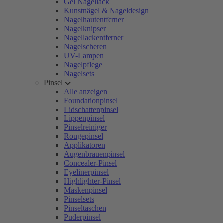
Gel Nagellack
Kunstnägel & Nageldesign
Nagelhautentferner
Nagelknipser
Nagellackentferner
Nagelscheren
UV-Lampen
Nagelpflege
Nagelsets
Pinsel
Alle anzeigen
Foundationpinsel
Lidschattenpinsel
Lippenpinsel
Pinselreiniger
Rougepinsel
Applikatoren
Augenbrauenpinsel
Concealer-Pinsel
Eyelinerpinsel
Highlighter-Pinsel
Maskenpinsel
Pinselsets
Pinseltaschen
Puderpinsel