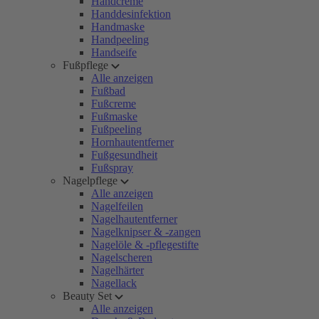
Handcreme
Handdesinfektion
Handmaske
Handpeeling
Handseife
Fußpflege
Alle anzeigen
Fußbad
Fußcreme
Fußmaske
Fußpeeling
Hornhautentferner
Fußgesundheit
Fußspray
Nagelpflege
Alle anzeigen
Nagelfeilen
Nagelhautentferner
Nagelknipser & -zangen
Nagelöle & -pflegestifte
Nagelscheren
Nagelhärter
Nagellack
Beauty Set
Alle anzeigen