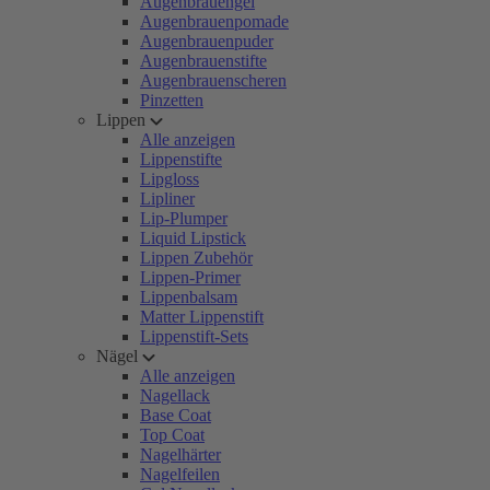
Augenbrauengel
Augenbrauenpomade
Augenbrauenpuder
Augenbrauenstifte
Augenbrauenscheren
Pinzetten
Lippen
Alle anzeigen
Lippenstifte
Lipgloss
Lipliner
Lip-Plumper
Liquid Lipstick
Lippen Zubehör
Lippen-Primer
Lippenbalsam
Matter Lippenstift
Lippenstift-Sets
Nägel
Alle anzeigen
Nagellack
Base Coat
Top Coat
Nagelhärter
Nagelfeilen