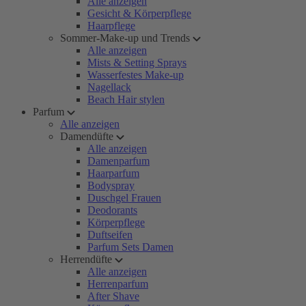
Alle anzeigen
Gesicht & Körperpflege
Haarpflege
Sommer-Make-up und Trends
Alle anzeigen
Mists & Setting Sprays
Wasserfestes Make-up
Nagellack
Beach Hair stylen
Parfum
Alle anzeigen
Damendüfte
Alle anzeigen
Damenparfum
Haarparfum
Bodyspray
Duschgel Frauen
Deodorants
Körperpflege
Duftseifen
Parfum Sets Damen
Herrendüfte
Alle anzeigen
Herrenparfum
After Shave