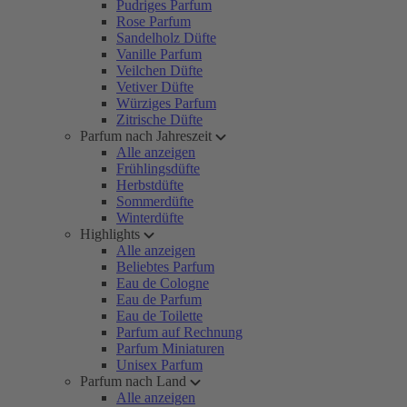
Pudriges Parfum
Rose Parfum
Sandelholz Düfte
Vanille Parfum
Veilchen Düfte
Vetiver Düfte
Würziges Parfum
Zitrische Düfte
Parfum nach Jahreszeit
Alle anzeigen
Frühlingsdüfte
Herbstdüfte
Sommerdüfte
Winterdüfte
Highlights
Alle anzeigen
Beliebtes Parfum
Eau de Cologne
Eau de Parfum
Eau de Toilette
Parfum auf Rechnung
Parfum Miniaturen
Unisex Parfum
Parfum nach Land
Alle anzeigen