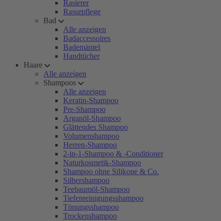
Rasierer
Rasurpflege
Bad
Alle anzeigen
Badaccessoires
Bademäntel
Handtücher
Haare
Alle anzeigen
Shampoos
Alle anzeigen
Keratin-Shampoo
Pre-Shampoo
Arganöl-Shampoo
Glättendes Shampoo
Volumenshampoo
Herren-Shampoo
2-in-1-Shampoo & -Conditioner
Naturkosmetik-Shampoo
Shampoo ohne Silikone & Co.
Silbershampoo
Teebaumöl-Shampoo
Tiefenreinigungsshampoo
Tönungsshampoo
Trockenshampoo