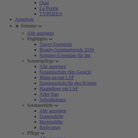
Ouai
La Prairie
TYPEBEA
Angebote
☀️ Sommer
Alle anzeigen
Highlights
Travel Essentials
Beauty-Sommertrends 2026
Sommer-Essentials für ihn
Sonnenpflege
Alle anzeigen
Sonnenschutz fürs Gesicht
Make-up mit LSF
Sonnenschutz für den Körper
Haarpflege mit LSF
After Sun
Selbstbräuner
Sommerdüfte
Alle anzeigen
Damendüfte
Herrendüfte
Bodyspray
Pflege