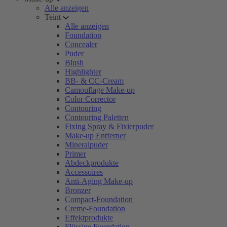
Alle anzeigen
Teint
Alle anzeigen
Foundation
Concealer
Puder
Blush
Highlighter
BB- & CC-Cream
Camouflage Make-up
Color Corrector
Contouring
Contouring Paletten
Fixing Spray & Fixierpuder
Make-up Entferner
Mineralpuder
Primer
Abdeckprodukte
Accessoires
Anti-Aging Make-up
Bronzer
Compact-Foundation
Creme-Foundation
Effektprodukte
Flüssige Foundation