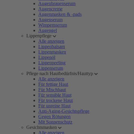
Augenbrauenserum
Augencreme
Augenmasken & -pads
Augenserum
Wimpernserum
Augengel
Lippenpflege
Alle anzeigen
Lippenbalsam
Lippenmasken
Lippenöl
Lippenpeeling
Lippenserum
Pflege nach Hautbedürfnis/Hauttyp
Alle anzeigen
Für fettige Haut
Für Mischhaut
Für sensible Haut
Für trockene Haut
Für unreine Haut
Anti-Aging-Gesichtspflege
Gegen Rötungen
Mit Sonnenschutz
Gesichtsmasken
Alle anzeigen