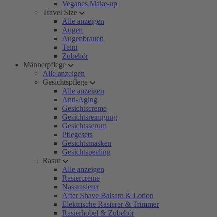
Veganes Make-up
Travel Size
Alle anzeigen
Augen
Augenbrauen
Teint
Zubehör
Männerpflege
Alle anzeigen
Gesichtspflege
Alle anzeigen
Anti-Aging
Gesichtscreme
Gesichtsreinigung
Gesichtsserum
Pflegesets
Gesichtsmasken
Gesichtspeeling
Rasur
Alle anzeigen
Rasiercreme
Nassrasierer
After Shave Balsam & Lotion
Elektrische Rasierer & Trimmer
Rasierhobel & Zubehör