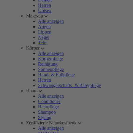
Herren
Unisex
Make-up
Alle anzeigen
Augen
Lippen
Nägel
Teint
Körper
Alle anzeigen
Körperpflege
Reinigung
Sonnenpflege
Hand- & Fußpflege
Herren
Schwangerschafts- & Babypflege
Haare
Alle anzeigen
Conditioner
Haarpflege
Shampoo
Styling
Zertifizierte Naturkosmetik
Alle anzeigen