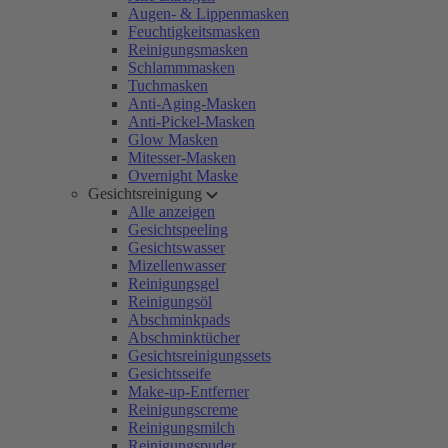
Augen- & Lippenmasken
Feuchtigkeitsmasken
Reinigungsmasken
Schlammmasken
Tuchmasken
Anti-Aging-Masken
Anti-Pickel-Masken
Glow Masken
Mitesser-Masken
Overnight Maske
Gesichtsreinigung
Alle anzeigen
Gesichtspeeling
Gesichtswasser
Mizellenwasser
Reinigungsgel
Reinigungsöl
Abschminkpads
Abschminktücher
Gesichtsreinigungssets
Gesichtsseife
Make-up-Entferner
Reinigungscreme
Reinigungsmilch
Reinigungspuder