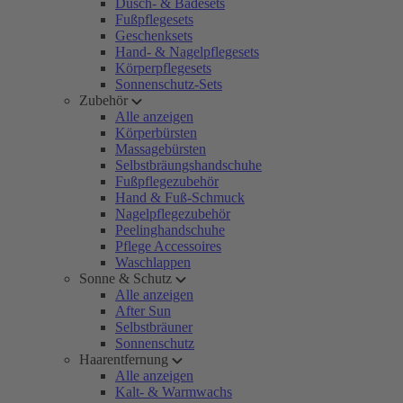
Dusch- & Badesets
Fußpflegesets
Geschenksets
Hand- & Nagelpflegesets
Körperpflegesets
Sonnenschutz-Sets
Zubehör
Alle anzeigen
Körperbürsten
Massagebürsten
Selbstbräungshandschuhe
Fußpflegezubehör
Hand & Fuß-Schmuck
Nagelpflegezubehör
Peelinghandschuhe
Pflege Accessoires
Waschlappen
Sonne & Schutz
Alle anzeigen
After Sun
Selbstbräuner
Sonnenschutz
Haarentfernung
Alle anzeigen
Kalt- & Warmwachs