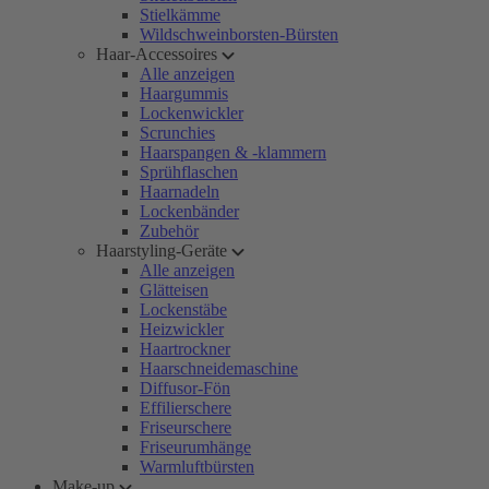
Stielkämme
Wildschweinborsten-Bürsten
Haar-Accessoires
Alle anzeigen
Haargummis
Lockenwickler
Scrunchies
Haarspangen & -klammern
Sprühflaschen
Haarnadeln
Lockenbänder
Zubehör
Haarstyling-Geräte
Alle anzeigen
Glätteisen
Lockenstäbe
Heizwickler
Haartrockner
Haarschneidemaschine
Diffusor-Fön
Effilierschere
Friseurschere
Friseurumhänge
Warmluftbürsten
Make-up