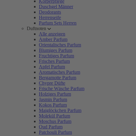
Körperpflege
Duschgel Männer
Deodorants
Herrenseife
Parfum Sets Herren
Duftnoten
Alle anzeigen
Amber Parfum
Orientalisches Parfum
Blumiges Parfum
Fruchtiges Parfum
Frisches Parfum
Apfel Parfum
Aromatisches Parfum
Bergamotte Parfum
Chypre Düfte
Frische Wäsche Parfum
Holziges Parfum
Jasmin Parfum
Kokos Parfum
Maiglöckchen Parfum
Molekül Parfum
Moschus Parfum
Oud Parfum
Patchouli Parfum