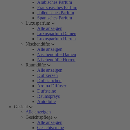
Arabisches Parfum
Französisches Parfum
Italienisches Parfum
Spanisches Parfum
Luxusparfum
Alle anzeigen
Luxusparfum Damen
Luxusparfum Herren
Nischendüfte
Alle anzeigen
Nischendüfte Damen
Nischendüfte Herren
Raumdüfte
Alle anzeigen
Duftkerzen
Duftstäbchen
Aroma Diffuser
Duftsteine
Raumsprays
Autodüfte
Gesicht
Alle anzeigen
Gesichtspflege
Alle anzeigen
Gesichtscreme