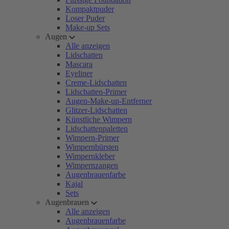
Kompaktpuder
Loser Puder
Make-up Sets
Augen
Alle anzeigen
Lidschatten
Mascara
Eyeliner
Creme-Lidschatten
Lidschatten-Primer
Augen-Make-up-Entferner
Glitzer-Lidschatten
Künstliche Wimpern
Lidschattenpaletten
Wimpern-Primer
Wimpernbürsten
Wimpernkleber
Wimpernzangen
Augenbrauenfarbe
Kajal
Sets
Augenbrauen
Alle anzeigen
Augenbrauenfarbe