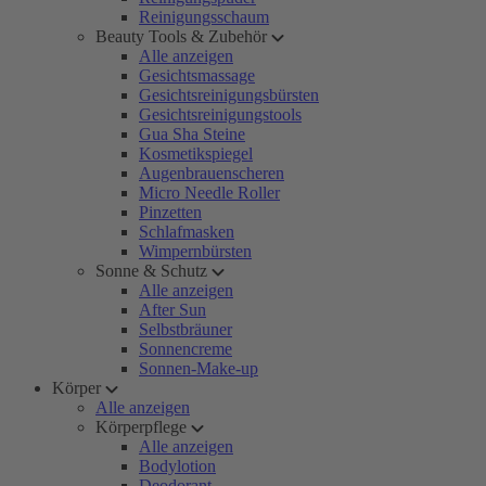
Reinigungsschaum
Beauty Tools & Zubehör
Alle anzeigen
Gesichtsmassage
Gesichtsreinigungsbürsten
Gesichtsreinigungstools
Gua Sha Steine
Kosmetikspiegel
Augenbrauenscheren
Micro Needle Roller
Pinzetten
Schlafmasken
Wimpernbürsten
Sonne & Schutz
Alle anzeigen
After Sun
Selbstbräuner
Sonnencreme
Sonnen-Make-up
Körper
Alle anzeigen
Körperpflege
Alle anzeigen
Bodylotion
Deodorant