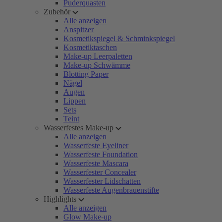
Puderquasten
Zubehör
Alle anzeigen
Anspitzer
Kosmetikspiegel & Schminkspiegel
Kosmetiktaschen
Make-up Leerpaletten
Make-up Schwämme
Blotting Paper
Nägel
Augen
Lippen
Sets
Teint
Wasserfestes Make-up
Alle anzeigen
Wasserfeste Eyeliner
Wasserfeste Foundation
Wasserfeste Mascara
Wasserfester Concealer
Wasserfester Lidschatten
Wasserfeste Augenbrauenstifte
Highlights
Alle anzeigen
Glow Make-up