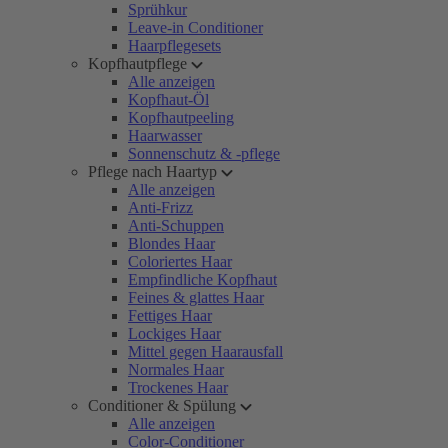
Sprühkur
Leave-in Conditioner
Haarpflegesets
Kopfhautpflege
Alle anzeigen
Kopfhaut-Öl
Kopfhautpeeling
Haarwasser
Sonnenschutz & -pflege
Pflege nach Haartyp
Alle anzeigen
Anti-Frizz
Anti-Schuppen
Blondes Haar
Coloriertes Haar
Empfindliche Kopfhaut
Feines & glattes Haar
Fettiges Haar
Lockiges Haar
Mittel gegen Haarausfall
Normales Haar
Trockenes Haar
Conditioner & Spülung
Alle anzeigen
Color-Conditioner