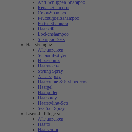
Anti-Schuppen-Shampoo
Repair-Shampoo
Color-Shampoo
Feuchtigkeitsshampoo
Festes Shampoo
Haarseife
Lockenshampoo
Shampoo-Sets
Haarstyling
Alle anzeigen
Schaumfestiger
Hitzeschutz
Haarwachs
Styling Spray
Ansatzspray
Haarcreme & Stylingcreme
Haargel
Haarpuder
Haarspray
Haarstyling-Sets
Sea Salt Spray
Leave-In Pflege
Alle anzeigen
Haaröl
Haarserum