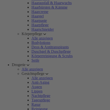
Haarausfall & Haarwuchs
Haarbürsten & Kämme
Haarcreme
Haargel
Haarpaste
Haarpflege
Haarschneider
Körperpflege
Alle anzeigen
Bodylotions
Deos & Antitranspirants
Duschgel & Duschpflege
Körperreinigung & Scrubs
Seife
Drogerie
Alle anzeigen
Gesichtspflege
Alle anzeigen
Anti-Aging
Augen
Lippen
Nachtpflege
Tagespflege
Rasur
Reinigung