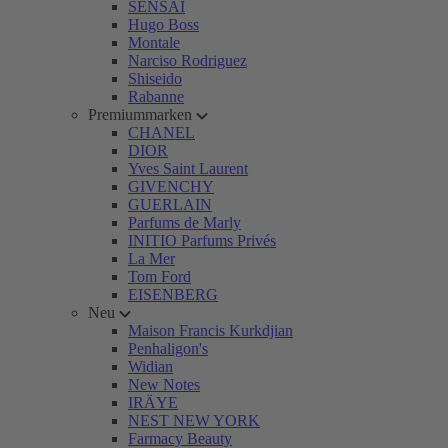
SENSAI
Hugo Boss
Montale
Narciso Rodriguez
Shiseido
Rabanne
Premiummarken
CHANEL
DIOR
Yves Saint Laurent
GIVENCHY
GUERLAIN
Parfums de Marly
INITIO Parfums Privés
La Mer
Tom Ford
EISENBERG
Neu
Maison Francis Kurkdjian
Penhaligon's
Widian
New Notes
IRÄYE
NEST NEW YORK
Farmacy Beauty