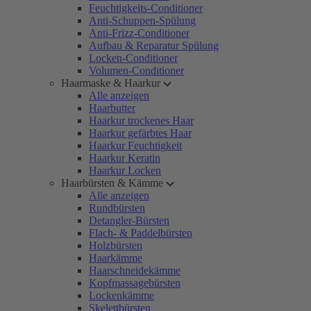
Feuchtigkeits-Conditioner
Anti-Schuppen-Spülung
Anti-Frizz-Conditioner
Aufbau & Reparatur Spülung
Locken-Conditioner
Volumen-Conditioner
Haarmaske & Haarkur
Alle anzeigen
Haarbutter
Haarkur trockenes Haar
Haarkur gefärbtes Haar
Haarkur Feuchtigkeit
Haarkur Keratin
Haarkur Locken
Haarbürsten & Kämme
Alle anzeigen
Rundbürsten
Detangler-Bürsten
Flach- & Paddelbürsten
Holzbürsten
Haarkämme
Haarschneidekämme
Kopfmassagebürsten
Lockenkämme
Skelettbürsten