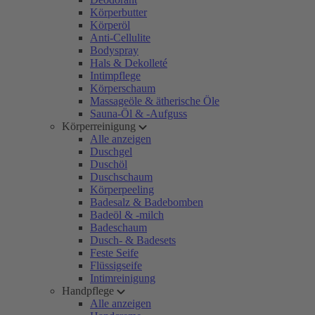
Körperbutter
Körperöl
Anti-Cellulite
Bodyspray
Hals & Dekolleté
Intimpflege
Körperschaum
Massageöle & ätherische Öle
Sauna-Öl & -Aufguss
Körperreinigung
Alle anzeigen
Duschgel
Duschöl
Duschschaum
Körperpeeling
Badesalz & Badebomben
Badeöl & -milch
Badeschaum
Dusch- & Badesets
Feste Seife
Flüssigseife
Intimreinigung
Handpflege
Alle anzeigen