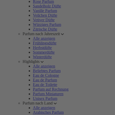
Rose Parfum
Sandelholz Düfte
Vanille Parfum
Veilchen Düfte
Vetiver Düfte
Würziges Parfum
Zitrische Düfte
Parfum nach Jahreszeit
Alle anzeigen
Frühlingsdüfte
Herbstdüfte
Sommerdüfte
Winterdüfte
Highlights
Alle anzeigen
Beliebtes Parfum
Eau de Cologne
Eau de Parfum
Eau de Toilette
Parfum auf Rechnung
Parfum Miniaturen
Unisex Parfum
Parfum nach Land
Alle anzeigen
Arabisches Parfum