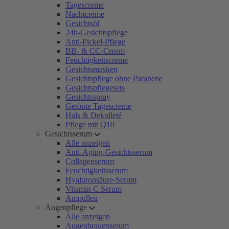
Tagescreme
Nachtcreme
Gesichtsöl
24h-Gesichtspflege
Anti-Pickel-Pflege
BB- & CC-Cream
Feuchtigkeitscreme
Gesichtsmasken
Gesichtspflege ohne Parabene
Gesichtspflegesets
Gesichtsspray
Getönte Tagescreme
Hals & Dekolleté
Pflege mit Q10
Gesichtsserum
Alle anzeigen
Anti-Aging-Gesichtsserum
Collagenserum
Feuchtigkeitsserum
Hyaluronsäure-Serum
Vitamin C Serum
Ampullen
Augenpflege
Alle anzeigen
Augenbrauenserum