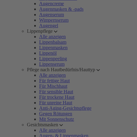
Augencreme
Augenmasken & -pads
Augenserum
Wimpernserum
Augengel
Lippenpflege
Alle anzeigen
Lippenbalsam
Lippenmasken
Lippenöl
Lippenpeeling
Lippenserum
Pflege nach Hautbedürfnis/Hauttyp
Alle anzeigen
Für fettige Haut
Für Mischhaut
Für sensible Haut
Für trockene Haut
Für unreine Haut
Anti-Aging-Gesichtspflege
Gegen Rötungen
Mit Sonnenschutz
Gesichtsmasken
Alle anzeigen
Augen- & Lippenmasken