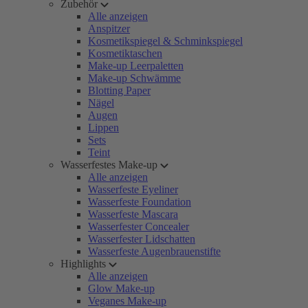
Zubehör
Alle anzeigen
Anspitzer
Kosmetikspiegel & Schminkspiegel
Kosmetiktaschen
Make-up Leerpaletten
Make-up Schwämme
Blotting Paper
Nägel
Augen
Lippen
Sets
Teint
Wasserfestes Make-up
Alle anzeigen
Wasserfeste Eyeliner
Wasserfeste Foundation
Wasserfeste Mascara
Wasserfester Concealer
Wasserfester Lidschatten
Wasserfeste Augenbrauenstifte
Highlights
Alle anzeigen
Glow Make-up
Veganes Make-up