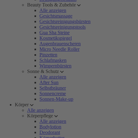
Beauty Tools & Zubehör
Alle anzeigen
Gesichtsmassage
Gesichtsreinigungsbürsten
Gesichtsreinigungstools
Gua Sha Steine
Kosmetikspiegel
Augenbrauenscheren
Micro Needle Roller
Pinzetten
Schlafmasken
Wimpernbürsten
Sonne & Schutz
Alle anzeigen
After Sun
Selbstbräuner
Sonnencreme
Sonnen-Make-up
Körper
Alle anzeigen
Körperpflege
Alle anzeigen
Bodylotion
Deodorant
Körperbutter