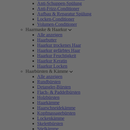
Anti-Schuppen-Spülung
Anti-Frizz-Conditioner
Aufbau & Reparatur Spülung
Locken-Conditioner
Volumen-Conditioner
Haarmaske & Haarkur
Alle anzeigen
Haarbutter
Haarkur trockenes Haar
Haarkur gefärbtes Haar
Haarkur Feuchtigkeit
Haarkur Keratin
Haarkur Locken
Haarbürsten & Kämme
Alle anzeigen
Rundbürsten
Detangler-Bürsten
Flach- & Paddelbürsten
Holzbürsten
Haarkämme
Haarschneidekämme
Kopfmassagebürsten
Lockenkämme
Skelettbürsten
Stielkämme