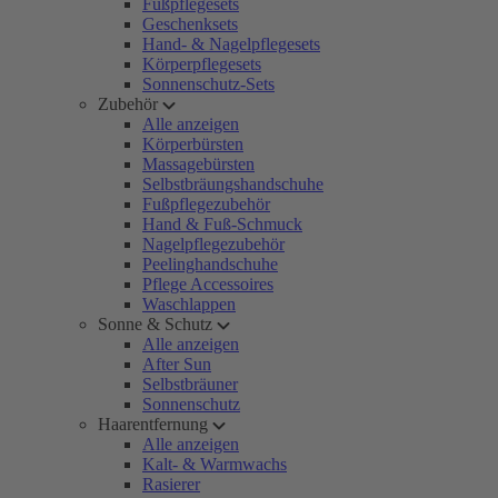
Fußpflegesets
Geschenksets
Hand- & Nagelpflegesets
Körperpflegesets
Sonnenschutz-Sets
Zubehör
Alle anzeigen
Körperbürsten
Massagebürsten
Selbstbräungshandschuhe
Fußpflegezubehör
Hand & Fuß-Schmuck
Nagelpflegezubehör
Peelinghandschuhe
Pflege Accessoires
Waschlappen
Sonne & Schutz
Alle anzeigen
After Sun
Selbstbräuner
Sonnenschutz
Haarentfernung
Alle anzeigen
Kalt- & Warmwachs
Rasierer