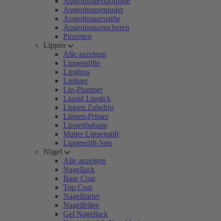
Augenbrauenpomade
Augenbrauenpuder
Augenbrauenstifte
Augenbrauenscheren
Pinzetten
Lippen
Alle anzeigen
Lippenstifte
Lipgloss
Lipliner
Lip-Plumper
Liquid Lipstick
Lippen Zubehör
Lippen-Primer
Lippenbalsam
Matter Lippenstift
Lippenstift-Sets
Nägel
Alle anzeigen
Nagellack
Base Coat
Top Coat
Nagelhärter
Nagelfeilen
Gel Nagellack