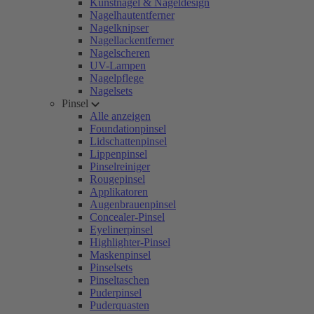
Kunstnägel & Nageldesign
Nagelhautentferner
Nagelknipser
Nagellackentferner
Nagelscheren
UV-Lampen
Nagelpflege
Nagelsets
Pinsel
Alle anzeigen
Foundationpinsel
Lidschattenpinsel
Lippenpinsel
Pinselreiniger
Rougepinsel
Applikatoren
Augenbrauenpinsel
Concealer-Pinsel
Eyelinerpinsel
Highlighter-Pinsel
Maskenpinsel
Pinselsets
Pinseltaschen
Puderpinsel
Puderquasten