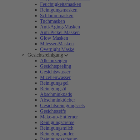
Feuchtigkeitsmasken
Reinigungsmasken
Schlammmasken
Tuchmasken
Anti-Aging-Masken
Anti-Pickel-Masken
Glow Masken
Mitesser-Masken
Overnight Maske
Gesichtsreinigung
Alle anzeigen
Gesichtspeeling
Gesichtswasser
Mizellenwasser
Reinigungsgel
Reinigungsöl
Abschminkpads
Abschminktücher
Gesichtsreinigungssets
Gesichtsseife
Make-up-Entferner
Reinigungscreme
Reinigungsmilch
Reinigungspuder
Reinigungsschaum