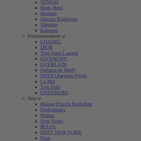
SENSAI
Hugo Boss
Montale
Narciso Rodriguez
Shiseido
Rabanne
Premiummarken
CHANEL
DIOR
Yves Saint Laurent
GIVENCHY
GUERLAIN
Parfums de Marly
INITIO Parfums Privés
La Mer
Tom Ford
EISENBERG
Neu
Maison Francis Kurkdjian
Penhaligon's
Widian
New Notes
IRÄYE
NEST NEW YORK
Ouai