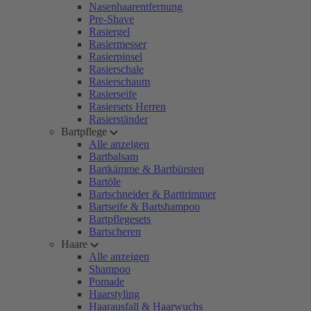
Nasenhaarentfernung
Pre-Shave
Rasiergel
Rasiermesser
Rasierpinsel
Rasierschale
Rasierschaum
Rasierseife
Rasiersets Herren
Rasierständer
Bartpflege
Alle anzeigen
Bartbalsam
Bartkämme & Bartbürsten
Bartöle
Bartschneider & Barttrimmer
Bartseife & Bartshampoo
Bartpflegesets
Bartscheren
Haare
Alle anzeigen
Shampoo
Pomade
Haarstyling
Haarausfall & Haarwuchs