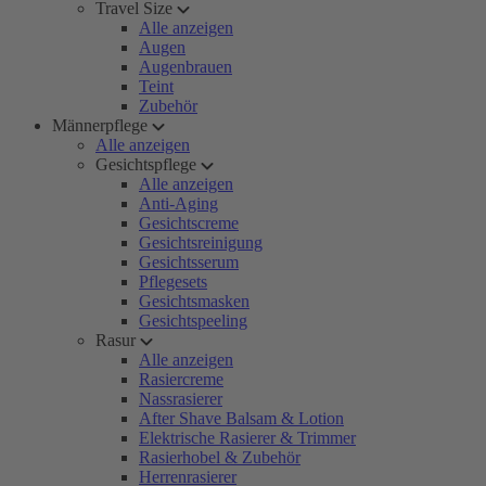
Travel Size
Alle anzeigen
Augen
Augenbrauen
Teint
Zubehör
Männerpflege
Alle anzeigen
Gesichtspflege
Alle anzeigen
Anti-Aging
Gesichtscreme
Gesichtsreinigung
Gesichtsserum
Pflegesets
Gesichtsmasken
Gesichtspeeling
Rasur
Alle anzeigen
Rasiercreme
Nassrasierer
After Shave Balsam & Lotion
Elektrische Rasierer & Trimmer
Rasierhobel & Zubehör
Herrenrasierer