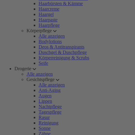
Haarbürsten & Kämme
Haarcreme
Haargel
Haarpaste
Haarpflege
Körperpflege
Alle anzeigen
Bodylotions
Deos & Antitranspirants
Duschgel & Duschpflege
Körperreinigung & Scrubs
Seife
Drogerie
Alle anzeigen
Gesichtspflege
Alle anzeigen
Anti-Aging
Augen
Lippen
Nachtpflege
Tagespflege
Rasur
Reinigung
Sonne
Zähne