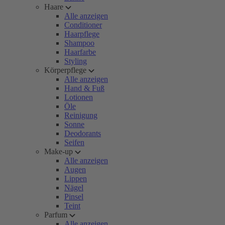
Haare
Alle anzeigen
Conditioner
Haarpflege
Shampoo
Haarfarbe
Styling
Körperpflege
Alle anzeigen
Hand & Fuß
Lotionen
Öle
Reinigung
Sonne
Deodorants
Seifen
Make-up
Alle anzeigen
Augen
Lippen
Nägel
Pinsel
Teint
Parfum
Alle anzeigen