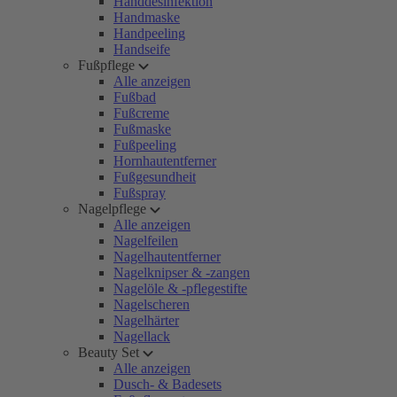
Handdesinfektion
Handmaske
Handpeeling
Handseife
Fußpflege
Alle anzeigen
Fußbad
Fußcreme
Fußmaske
Fußpeeling
Hornhautentferner
Fußgesundheit
Fußspray
Nagelpflege
Alle anzeigen
Nagelfeilen
Nagelhautentferner
Nagelknipser & -zangen
Nagelöle & -pflegestifte
Nagelscheren
Nagelhärter
Nagellack
Beauty Set
Alle anzeigen
Dusch- & Badesets