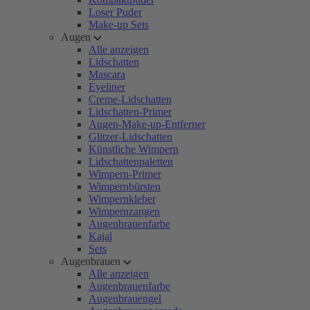
Loser Puder
Make-up Sets
Augen
Alle anzeigen
Lidschatten
Mascara
Eyeliner
Creme-Lidschatten
Lidschatten-Primer
Augen-Make-up-Entferner
Glitzer-Lidschatten
Künstliche Wimpern
Lidschattenpaletten
Wimpern-Primer
Wimpernbürsten
Wimpernkleber
Wimpernzangen
Augenbrauenfarbe
Kajal
Sets
Augenbrauen
Alle anzeigen
Augenbrauenfarbe
Augenbrauengel