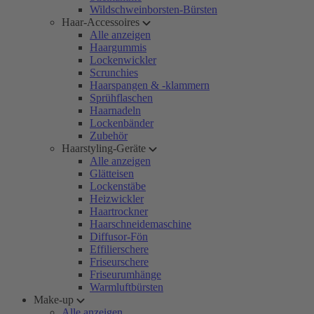
Wildschweinborsten-Bürsten
Haar-Accessoires
Alle anzeigen
Haargummis
Lockenwickler
Scrunchies
Haarspangen & -klammern
Sprühflaschen
Haarnadeln
Lockenbänder
Zubehör
Haarstyling-Geräte
Alle anzeigen
Glätteisen
Lockenstäbe
Heizwickler
Haartrockner
Haarschneidemaschine
Diffusor-Fön
Effilierschere
Friseurschere
Friseurumhänge
Warmluftbürsten
Make-up
Alle anzeigen