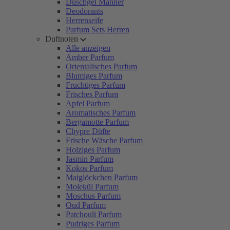
Duschgel Männer
Deodorants
Herrenseife
Parfum Sets Herren
Duftnoten
Alle anzeigen
Amber Parfum
Orientalisches Parfum
Blumiges Parfum
Fruchtiges Parfum
Frisches Parfum
Apfel Parfum
Aromatisches Parfum
Bergamotte Parfum
Chypre Düfte
Frische Wäsche Parfum
Holziges Parfum
Jasmin Parfum
Kokos Parfum
Maiglöckchen Parfum
Molekül Parfum
Moschus Parfum
Oud Parfum
Patchouli Parfum
Pudriges Parfum