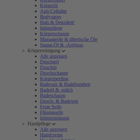
Körperöl
Anti-Cellulite
Bodyspray
Hals & Dekolleté
Intimpflege
Körperschaum
Massageöle & ätherische Öle
Sauna-Öl & -Aufguss
Körperreinigung
Alle anzeigen
Duschgel
Duschöl
Duschschaum
Körperpeeling
Badesalz & Badebomben
Badeöl & -milch
Badeschaum
Dusch- & Badesets
Feste Seife
Flüssigseife
Intimreinigung
Handpflege
Alle anzeigen
Handcreme