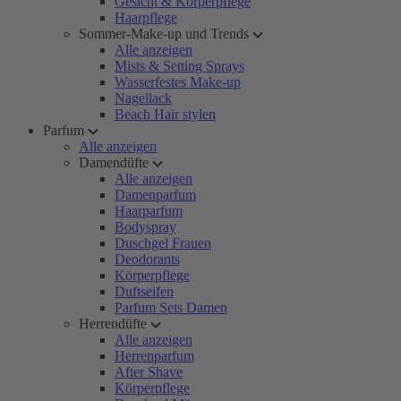
Gesicht & Körperpflege
Haarpflege
Sommer-Make-up und Trends
Alle anzeigen
Mists & Setting Sprays
Wasserfestes Make-up
Nagellack
Beach Hair stylen
Parfum
Alle anzeigen
Damendüfte
Alle anzeigen
Damenparfum
Haarparfum
Bodyspray
Duschgel Frauen
Deodorants
Körperpflege
Duftseifen
Parfum Sets Damen
Herrendüfte
Alle anzeigen
Herrenparfum
After Shave
Körperpflege