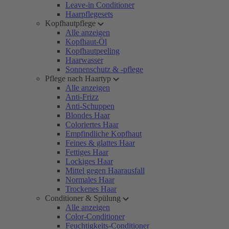
Leave-in Conditioner
Haarpflegesets
Kopfhautpflege
Alle anzeigen
Kopfhaut-Öl
Kopfhautpeeling
Haarwasser
Sonnenschutz & -pflege
Pflege nach Haartyp
Alle anzeigen
Anti-Frizz
Anti-Schuppen
Blondes Haar
Coloriertes Haar
Empfindliche Kopfhaut
Feines & glattes Haar
Fettiges Haar
Lockiges Haar
Mittel gegen Haarausfall
Normales Haar
Trockenes Haar
Conditioner & Spülung
Alle anzeigen
Color-Conditioner
Feuchtigkeits-Conditioner