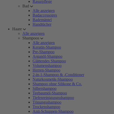
Rasurpflege
Bad
Alle anzeigen
Badaccessoires
Bademäntel
Handtücher
Haare
Alle anzeigen
Shampoos
Alle anzeigen
Keratin-Shampoo
Pre-Shampoo
Arganöl-Shampoo
Glättendes Shampoo
Volumenshampoo
Herren-Shampoo
2-in-1-Shampoo & -Conditioner
Naturkosmetik-Shampoo
Shampoo ohne Silikone & Co.
Silbershampoo
Teebaumöl-Shampoo
Tiefenreinigungsshampoo
Tönungsshampoo
Trockenshampoo
Anti-Schuppen-Shampoo