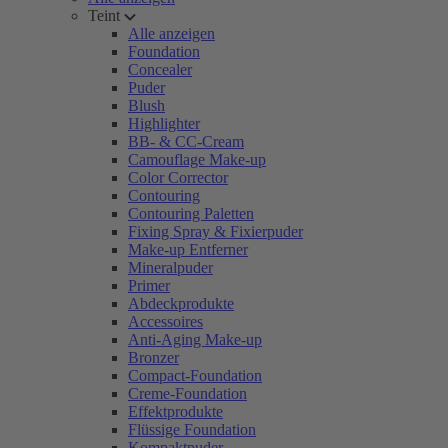
Teint
Alle anzeigen
Foundation
Concealer
Puder
Blush
Highlighter
BB- & CC-Cream
Camouflage Make-up
Color Corrector
Contouring
Contouring Paletten
Fixing Spray & Fixierpuder
Make-up Entferner
Mineralpuder
Primer
Abdeckprodukte
Accessoires
Anti-Aging Make-up
Bronzer
Compact-Foundation
Creme-Foundation
Effektprodukte
Flüssige Foundation
Kompaktpuder