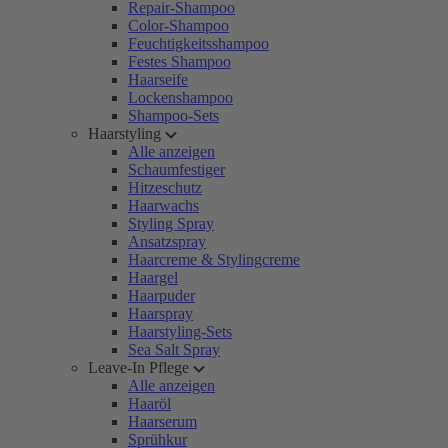
Repair-Shampoo
Color-Shampoo
Feuchtigkeitsshampoo
Festes Shampoo
Haarseife
Lockenshampoo
Shampoo-Sets
Haarstyling
Alle anzeigen
Schaumfestiger
Hitzeschutz
Haarwachs
Styling Spray
Ansatzspray
Haarcreme & Stylingcreme
Haargel
Haarpuder
Haarspray
Haarstyling-Sets
Sea Salt Spray
Leave-In Pflege
Alle anzeigen
Haaröl
Haarserum
Sprühkur