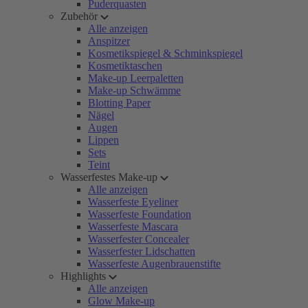
Puderquasten
Zubehör
Alle anzeigen
Anspitzer
Kosmetikspiegel & Schminkspiegel
Kosmetiktaschen
Make-up Leerpaletten
Make-up Schwämme
Blotting Paper
Nägel
Augen
Lippen
Sets
Teint
Wasserfestes Make-up
Alle anzeigen
Wasserfeste Eyeliner
Wasserfeste Foundation
Wasserfeste Mascara
Wasserfester Concealer
Wasserfester Lidschatten
Wasserfeste Augenbrauenstifte
Highlights
Alle anzeigen
Glow Make-up