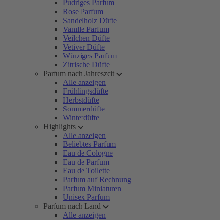
Pudriges Parfum
Rose Parfum
Sandelholz Düfte
Vanille Parfum
Veilchen Düfte
Vetiver Düfte
Würziges Parfum
Zitrische Düfte
Parfum nach Jahreszeit
Alle anzeigen
Frühlingsdüfte
Herbstdüfte
Sommerdüfte
Winterdüfte
Highlights
Alle anzeigen
Beliebtes Parfum
Eau de Cologne
Eau de Parfum
Eau de Toilette
Parfum auf Rechnung
Parfum Miniaturen
Unisex Parfum
Parfum nach Land
Alle anzeigen