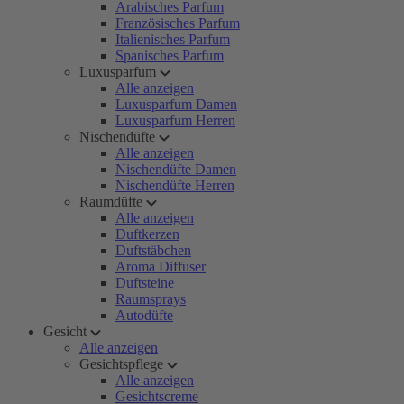
Arabisches Parfum
Französisches Parfum
Italienisches Parfum
Spanisches Parfum
Luxusparfum
Alle anzeigen
Luxusparfum Damen
Luxusparfum Herren
Nischendüfte
Alle anzeigen
Nischendüfte Damen
Nischendüfte Herren
Raumdüfte
Alle anzeigen
Duftkerzen
Duftstäbchen
Aroma Diffuser
Duftsteine
Raumsprays
Autodüfte
Gesicht
Alle anzeigen
Gesichtspflege
Alle anzeigen
Gesichtscreme