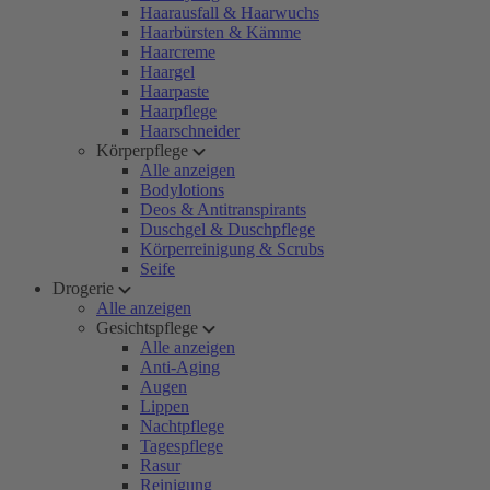
Haarausfall & Haarwuchs
Haarbürsten & Kämme
Haarcreme
Haargel
Haarpaste
Haarpflege
Haarschneider
Körperpflege
Alle anzeigen
Bodylotions
Deos & Antitranspirants
Duschgel & Duschpflege
Körperreinigung & Scrubs
Seife
Drogerie
Alle anzeigen
Gesichtspflege
Alle anzeigen
Anti-Aging
Augen
Lippen
Nachtpflege
Tagespflege
Rasur
Reinigung