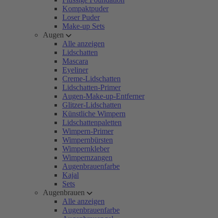
Kompaktpuder
Loser Puder
Make-up Sets
Augen
Alle anzeigen
Lidschatten
Mascara
Eyeliner
Creme-Lidschatten
Lidschatten-Primer
Augen-Make-up-Entferner
Glitzer-Lidschatten
Künstliche Wimpern
Lidschattenpaletten
Wimpern-Primer
Wimpernbürsten
Wimpernkleber
Wimpernzangen
Augenbrauenfarbe
Kajal
Sets
Augenbrauen
Alle anzeigen
Augenbrauenfarbe