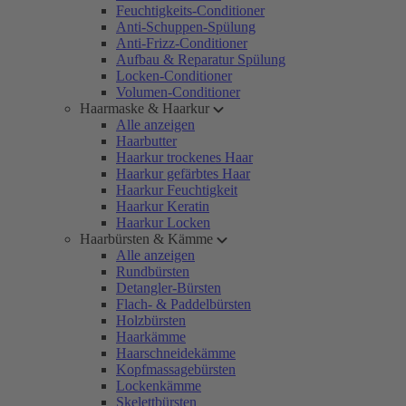
Feuchtigkeits-Conditioner
Anti-Schuppen-Spülung
Anti-Frizz-Conditioner
Aufbau & Reparatur Spülung
Locken-Conditioner
Volumen-Conditioner
Haarmaske & Haarkur
Alle anzeigen
Haarbutter
Haarkur trockenes Haar
Haarkur gefärbtes Haar
Haarkur Feuchtigkeit
Haarkur Keratin
Haarkur Locken
Haarbürsten & Kämme
Alle anzeigen
Rundbürsten
Detangler-Bürsten
Flach- & Paddelbürsten
Holzbürsten
Haarkämme
Haarschneidekämme
Kopfmassagebürsten
Lockenkämme
Skelettbürsten