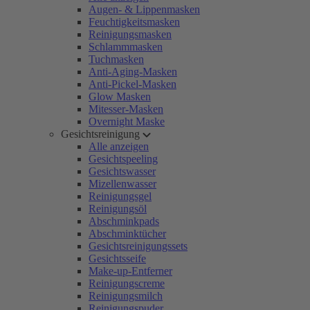
Augen- & Lippenmasken
Feuchtigkeitsmasken
Reinigungsmasken
Schlammmasken
Tuchmasken
Anti-Aging-Masken
Anti-Pickel-Masken
Glow Masken
Mitesser-Masken
Overnight Maske
Gesichtsreinigung
Alle anzeigen
Gesichtspeeling
Gesichtswasser
Mizellenwasser
Reinigungsgel
Reinigungsöl
Abschminkpads
Abschminktücher
Gesichtsreinigungssets
Gesichtsseife
Make-up-Entferner
Reinigungscreme
Reinigungsmilch
Reinigungspuder