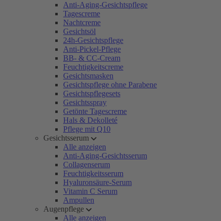
Anti-Aging-Gesichtspflege
Tagescreme
Nachtcreme
Gesichtsöl
24h-Gesichtspflege
Anti-Pickel-Pflege
BB- & CC-Cream
Feuchtigkeitscreme
Gesichtsmasken
Gesichtspflege ohne Parabene
Gesichtspflegesets
Gesichtsspray
Getönte Tagescreme
Hals & Dekolleté
Pflege mit Q10
Gesichtsserum
Alle anzeigen
Anti-Aging-Gesichtsserum
Collagenserum
Feuchtigkeitsserum
Hyaluronsäure-Serum
Vitamin C Serum
Ampullen
Augenpflege
Alle anzeigen