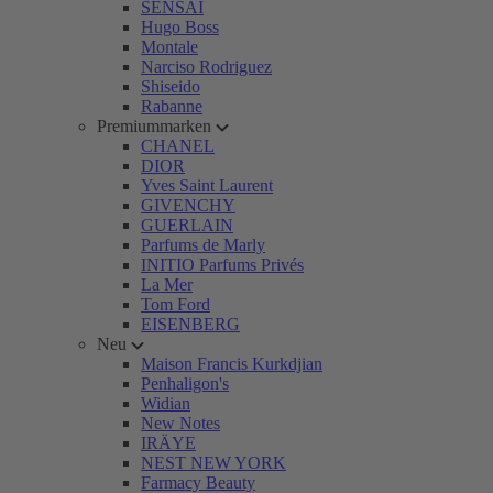
SENSAI
Hugo Boss
Montale
Narciso Rodriguez
Shiseido
Rabanne
Premiummarken
CHANEL
DIOR
Yves Saint Laurent
GIVENCHY
GUERLAIN
Parfums de Marly
INITIO Parfums Privés
La Mer
Tom Ford
EISENBERG
Neu
Maison Francis Kurkdjian
Penhaligon's
Widian
New Notes
IRÄYE
NEST NEW YORK
Farmacy Beauty