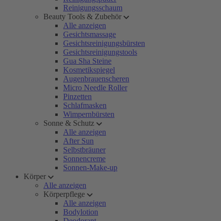
Reinigungsschaum
Beauty Tools & Zubehör
Alle anzeigen
Gesichtsmassage
Gesichtsreinigungsbürsten
Gesichtsreinigungstools
Gua Sha Steine
Kosmetikspiegel
Augenbrauenscheren
Micro Needle Roller
Pinzetten
Schlafmasken
Wimpernbürsten
Sonne & Schutz
Alle anzeigen
After Sun
Selbstbräuner
Sonnencreme
Sonnen-Make-up
Körper
Alle anzeigen
Körperpflege
Alle anzeigen
Bodylotion
Deodorant