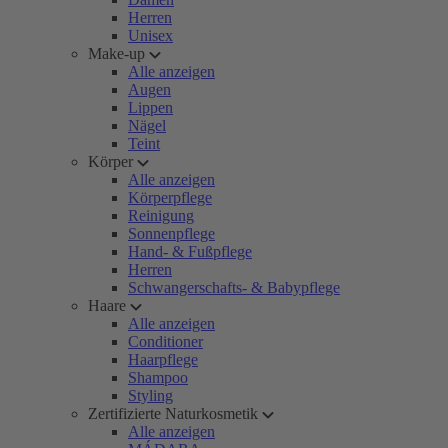
Herren
Unisex
Make-up
Alle anzeigen
Augen
Lippen
Nägel
Teint
Körper
Alle anzeigen
Körperpflege
Reinigung
Sonnenpflege
Hand- & Fußpflege
Herren
Schwangerschafts- & Babypflege
Haare
Alle anzeigen
Conditioner
Haarpflege
Shampoo
Styling
Zertifizierte Naturkosmetik
Alle anzeigen