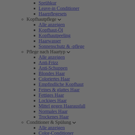
Sprühkur
Leave-in Conditioner
Haarpflegesets
Kopfhautpflege
Alle anzeigen
Kopfhaut-Öl
Kopfhautpeeling
Haarwasser
Sonnenschutz & -pflege
Pflege nach Haartyp
Alle anzeigen
Anti-Frizz
Anti-Schuppen
Blondes Haar
Coloriertes Haar
Empfindliche Kopfhaut
Feines & glattes Haar
Fettiges Haar
Lockiges Haar
Mittel gegen Haarausfall
Normales Haar
Trockenes Haar
Conditioner & Spülung
Alle anzeigen
Color-Conditioner