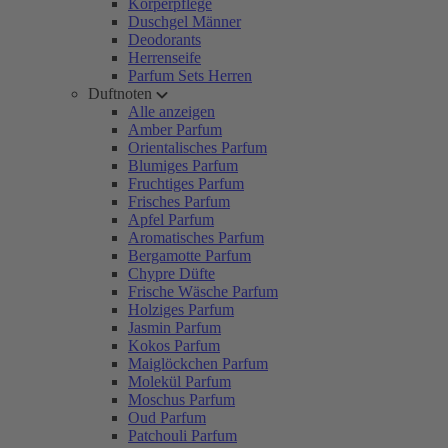
Körperpflege
Duschgel Männer
Deodorants
Herrenseife
Parfum Sets Herren
Duftnoten
Alle anzeigen
Amber Parfum
Orientalisches Parfum
Blumiges Parfum
Fruchtiges Parfum
Frisches Parfum
Apfel Parfum
Aromatisches Parfum
Bergamotte Parfum
Chypre Düfte
Frische Wäsche Parfum
Holziges Parfum
Jasmin Parfum
Kokos Parfum
Maiglöckchen Parfum
Molekül Parfum
Moschus Parfum
Oud Parfum
Patchouli Parfum