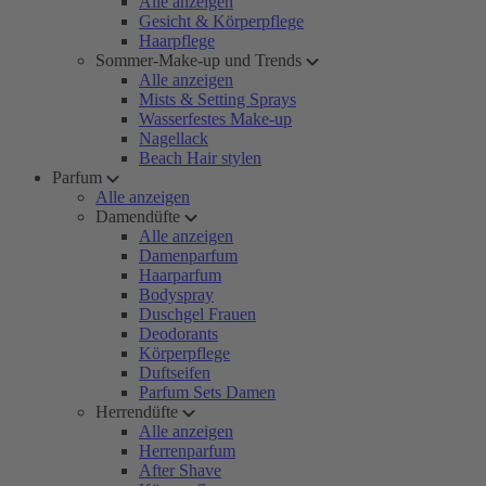
Alle anzeigen
Gesicht & Körperpflege
Haarpflege
Sommer-Make-up und Trends
Alle anzeigen
Mists & Setting Sprays
Wasserfestes Make-up
Nagellack
Beach Hair stylen
Parfum
Alle anzeigen
Damendüfte
Alle anzeigen
Damenparfum
Haarparfum
Bodyspray
Duschgel Frauen
Deodorants
Körperpflege
Duftseifen
Parfum Sets Damen
Herrendüfte
Alle anzeigen
Herrenparfum
After Shave