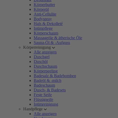
Körperbutter
Körperöl
Anti-Cellulite
Bodyspray
Hals & Dekolleté
Intimpflege
Körperschaum
Massageöle & ätherische Öle
Sauna-Öl & -Aufguss
Körperreinigung
Alle anzeigen
Duschgel
Duschöl
Duschschaum
Körperpeeling
Badesalz & Badebomben
Badeöl & -milch
Badeschaum
Dusch- & Badesets
Feste Seife
Flüssigseife
Intimreinigung
Handpflege
Alle anzeigen