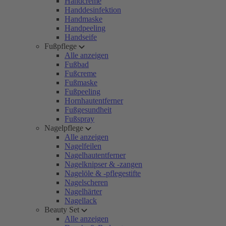
Handcreme
Handdesinfektion
Handmaske
Handpeeling
Handseife
Fußpflege
Alle anzeigen
Fußbad
Fußcreme
Fußmaske
Fußpeeling
Hornhautentferner
Fußgesundheit
Fußspray
Nagelpflege
Alle anzeigen
Nagelfeilen
Nagelhautentferner
Nagelknipser & -zangen
Nagelöle & -pflegestifte
Nagelscheren
Nagelhärter
Nagellack
Beauty Set
Alle anzeigen