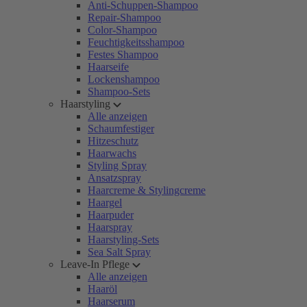
Anti-Schuppen-Shampoo
Repair-Shampoo
Color-Shampoo
Feuchtigkeitsshampoo
Festes Shampoo
Haarseife
Lockenshampoo
Shampoo-Sets
Haarstyling
Alle anzeigen
Schaumfestiger
Hitzeschutz
Haarwachs
Styling Spray
Ansatzspray
Haarcreme & Stylingcreme
Haargel
Haarpuder
Haarspray
Haarstyling-Sets
Sea Salt Spray
Leave-In Pflege
Alle anzeigen
Haaröl
Haarserum