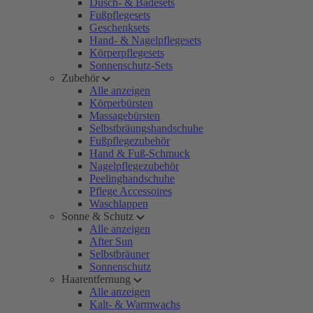
Dusch- & Badesets
Fußpflegesets
Geschenksets
Hand- & Nagelpflegesets
Körperpflegesets
Sonnenschutz-Sets
Zubehör
Alle anzeigen
Körperbürsten
Massagebürsten
Selbstbräungshandschuhe
Fußpflegezubehör
Hand & Fuß-Schmuck
Nagelpflegezubehör
Peelinghandschuhe
Pflege Accessoires
Waschlappen
Sonne & Schutz
Alle anzeigen
After Sun
Selbstbräuner
Sonnenschutz
Haarentfernung
Alle anzeigen
Kalt- & Warmwachs