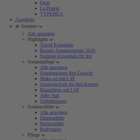
Ouai
La Prairie
TYPEBEA
Angebote
☀️ Sommer
Alle anzeigen
Highlights
Travel Essentials
Beauty-Sommertrends 2026
Sommer-Essentials für ihn
Sonnenpflege
Alle anzeigen
Sonnenschutz fürs Gesicht
Make-up mit LSF
Sonnenschutz für den Körper
Haarpflege mit LSF
After Sun
Selbstbräuner
Sommerdüfte
Alle anzeigen
Damendüfte
Herrendüfte
Bodyspray
Pflege