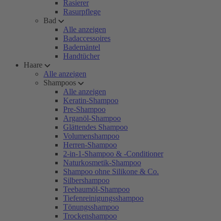
Rasierer
Rasurpflege
Bad
Alle anzeigen
Badaccessoires
Bademäntel
Handtücher
Haare
Alle anzeigen
Shampoos
Alle anzeigen
Keratin-Shampoo
Pre-Shampoo
Arganöl-Shampoo
Glättendes Shampoo
Volumenshampoo
Herren-Shampoo
2-in-1-Shampoo & -Conditioner
Naturkosmetik-Shampoo
Shampoo ohne Silikone & Co.
Silbershampoo
Teebaumöl-Shampoo
Tiefenreinigungsshampoo
Tönungsshampoo
Trockenshampoo