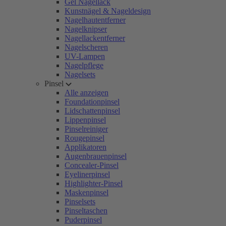
Gel Nagellack
Kunstnägel & Nageldesign
Nagelhautentferner
Nagelknipser
Nagellackentferner
Nagelscheren
UV-Lampen
Nagelpflege
Nagelsets
Pinsel
Alle anzeigen
Foundationpinsel
Lidschattenpinsel
Lippenpinsel
Pinselreiniger
Rougepinsel
Applikatoren
Augenbrauenpinsel
Concealer-Pinsel
Eyelinerpinsel
Highlighter-Pinsel
Maskenpinsel
Pinselsets
Pinseltaschen
Puderpinsel