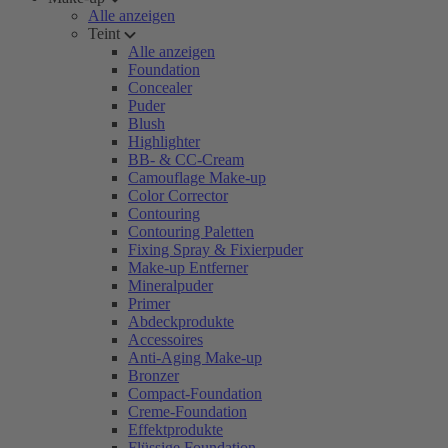
Alle anzeigen
Teint
Alle anzeigen
Foundation
Concealer
Puder
Blush
Highlighter
BB- & CC-Cream
Camouflage Make-up
Color Corrector
Contouring
Contouring Paletten
Fixing Spray & Fixierpuder
Make-up Entferner
Mineralpuder
Primer
Abdeckprodukte
Accessoires
Anti-Aging Make-up
Bronzer
Compact-Foundation
Creme-Foundation
Effektprodukte
Flüssige Foundation