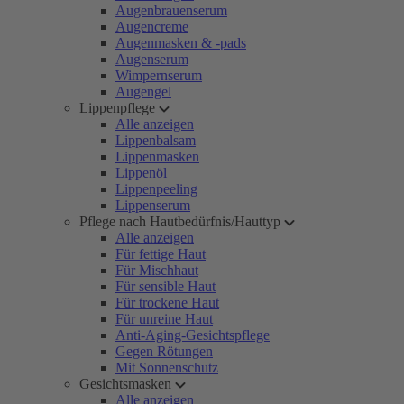
Augenbrauenserum
Augencreme
Augenmasken & -pads
Augenserum
Wimpernserum
Augengel
Lippenpflege
Alle anzeigen
Lippenbalsam
Lippenmasken
Lippenöl
Lippenpeeling
Lippenserum
Pflege nach Hautbedürfnis/Hauttyp
Alle anzeigen
Für fettige Haut
Für Mischhaut
Für sensible Haut
Für trockene Haut
Für unreine Haut
Anti-Aging-Gesichtspflege
Gegen Rötungen
Mit Sonnenschutz
Gesichtsmasken
Alle anzeigen