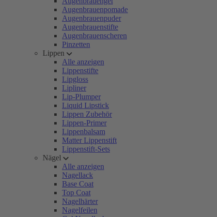
Augenbrauengel
Augenbrauenpomade
Augenbrauenpuder
Augenbrauenstifte
Augenbrauenscheren
Pinzetten
Lippen
Alle anzeigen
Lippenstifte
Lipgloss
Lipliner
Lip-Plumper
Liquid Lipstick
Lippen Zubehör
Lippen-Primer
Lippenbalsam
Matter Lippenstift
Lippenstift-Sets
Nägel
Alle anzeigen
Nagellack
Base Coat
Top Coat
Nagelhärter
Nagelfeilen