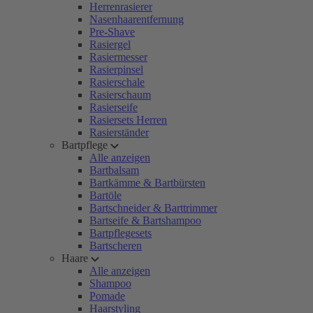
Herrenrasierer
Nasenhaarentfernung
Pre-Shave
Rasiergel
Rasiermesser
Rasierpinsel
Rasierschale
Rasierschaum
Rasierseife
Rasiersets Herren
Rasierständer
Bartpflege
Alle anzeigen
Bartbalsam
Bartkämme & Bartbürsten
Bartöle
Bartschneider & Barttrimmer
Bartseife & Bartshampoo
Bartpflegesets
Bartscheren
Haare
Alle anzeigen
Shampoo
Pomade
Haarstyling