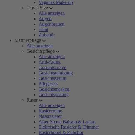
Veganes Make-up
Travel Size
Alle anzeigen
Augen
Augenbrauen
Teint
Zubehör
Männerpflege
Alle anzeigen
Gesichtspflege
Alle anzeigen
Anti-Aging
Gesichtscreme
Gesichtsreinigung
Gesichtsserum
Pflegesets
Gesichtsmasken
Gesichtspeeling
Rasur
Alle anzeigen
Rasiercreme
Nassrasierer
After Shave Balsam & Lotion
Elektrische Rasierer & Trimmer
Rasierhobel & Zubehör