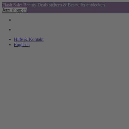
Flash Sale: Beauty Deals sichern & Bestseller entdecken
Jetzt shoppen
Hilfe & Kontakt
Englisch