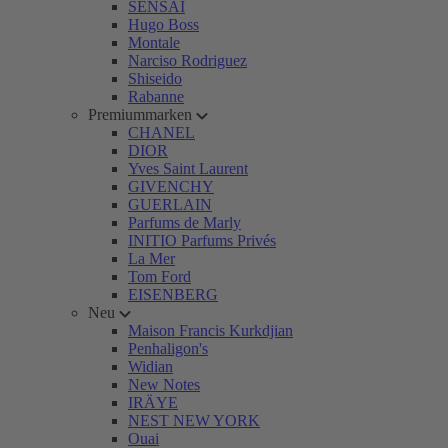
SENSAI
Hugo Boss
Montale
Narciso Rodriguez
Shiseido
Rabanne
Premiummarken
CHANEL
DIOR
Yves Saint Laurent
GIVENCHY
GUERLAIN
Parfums de Marly
INITIO Parfums Privés
La Mer
Tom Ford
EISENBERG
Neu
Maison Francis Kurkdjian
Penhaligon's
Widian
New Notes
IRÄYE
NEST NEW YORK
Ouai