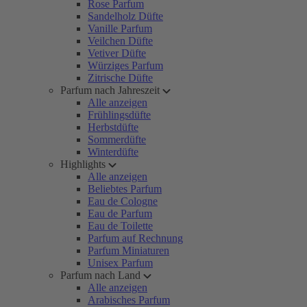
Rose Parfum
Sandelholz Düfte
Vanille Parfum
Veilchen Düfte
Vetiver Düfte
Würziges Parfum
Zitrische Düfte
Parfum nach Jahreszeit
Alle anzeigen
Frühlingsdüfte
Herbstdüfte
Sommerdüfte
Winterdüfte
Highlights
Alle anzeigen
Beliebtes Parfum
Eau de Cologne
Eau de Parfum
Eau de Toilette
Parfum auf Rechnung
Parfum Miniaturen
Unisex Parfum
Parfum nach Land
Alle anzeigen
Arabisches Parfum