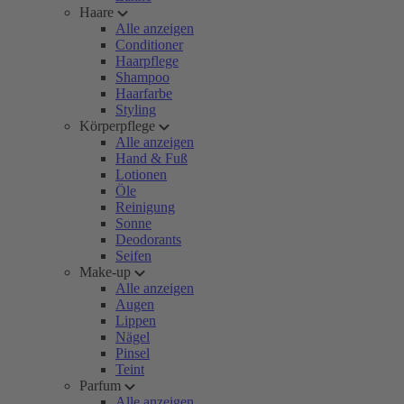
Haare
Alle anzeigen
Conditioner
Haarpflege
Shampoo
Haarfarbe
Styling
Körperpflege
Alle anzeigen
Hand & Fuß
Lotionen
Öle
Reinigung
Sonne
Deodorants
Seifen
Make-up
Alle anzeigen
Augen
Lippen
Nägel
Pinsel
Teint
Parfum
Alle anzeigen