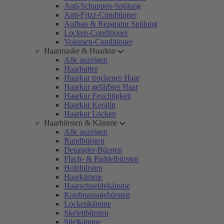
Anti-Schuppen-Spülung
Anti-Frizz-Conditioner
Aufbau & Reparatur Spülung
Locken-Conditioner
Volumen-Conditioner
Haarmaske & Haarkur
Alle anzeigen
Haarbutter
Haarkur trockenes Haar
Haarkur gefärbtes Haar
Haarkur Feuchtigkeit
Haarkur Keratin
Haarkur Locken
Haarbürsten & Kämme
Alle anzeigen
Rundbürsten
Detangler-Bürsten
Flach- & Paddelbürsten
Holzbürsten
Haarkämme
Haarschneidekämme
Kopfmassagebürsten
Lockenkämme
Skelettbürsten
Stielkämme