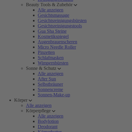
Beauty Tools & Zubehör
Alle anzeigen
Gesichtsmassage
Gesichtsreinigungsbürsten
Gesichtsreinigungstools
Gua Sha Steine
Kosmetikspiegel
Augenbrauenscheren
Micro Needle Roller
Pinzetten
Schlafmasken
Wimpernbürsten
Sonne & Schutz
Alle anzeigen
After Sun
Selbstbräuner
Sonnencreme
Sonnen-Make-up
Körper
Alle anzeigen
Körperpflege
Alle anzeigen
Bodylotion
Deodorant
Körperbutter