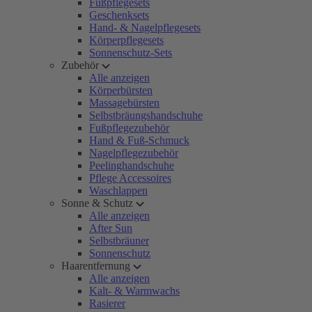
Fußpflegesets
Geschenksets
Hand- & Nagelpflegesets
Körperpflegesets
Sonnenschutz-Sets
Zubehör
Alle anzeigen
Körperbürsten
Massagebürsten
Selbstbräungshandschuhe
Fußpflegezubehör
Hand & Fuß-Schmuck
Nagelpflegezubehör
Peelinghandschuhe
Pflege Accessoires
Waschlappen
Sonne & Schutz
Alle anzeigen
After Sun
Selbstbräuner
Sonnenschutz
Haarentfernung
Alle anzeigen
Kalt- & Warmwachs
Rasierer