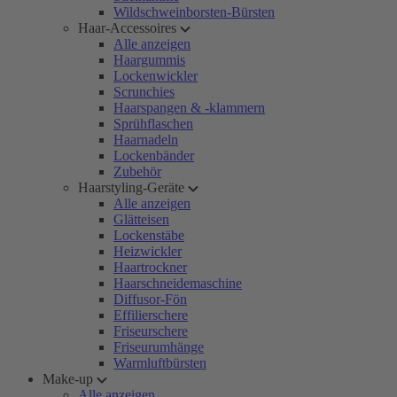
Wildschweinborsten-Bürsten
Haar-Accessoires
Alle anzeigen
Haargummis
Lockenwickler
Scrunchies
Haarspangen & -klammern
Sprühflaschen
Haarnadeln
Lockenbänder
Zubehör
Haarstyling-Geräte
Alle anzeigen
Glätteisen
Lockenstäbe
Heizwickler
Haartrockner
Haarschneidemaschine
Diffusor-Fön
Effilierschere
Friseurschere
Friseurumhänge
Warmluftbürsten
Make-up
Alle anzeigen