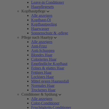
Leave-in Conditioner
Haarpflegesets
Kopfhautpflege
Alle anzeigen
Kopfhaut-Öl
Kopfhautpeeling
Haarwasser
Sonnenschutz & -pflege
Pflege nach Haartyp
Alle anzeigen
Anti-Frizz
Anti-Schuppen
Blondes Haar
Coloriertes Haar
Empfindliche Kopfhaut
Feines & glattes Haar
Fettiges Haar
Lockiges Haar
Mittel gegen Haarausfall
Normales Haar
Trockenes Haar
Conditioner & Spülung
Alle anzeigen
Color-Conditioner
Feuchtigkeits-Conditioner