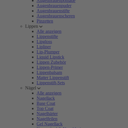
Augenbrauenpomade
Augenbrauenpuder
Augenbrauenstifte
Augenbrauenscheren
Pinzetten
Lippen
Alle anzeigen
Lippenstifte
Lipgloss
Lipliner
Lip-Plumper
Liquid Lipstick
Lippen Zubehör
Lippen-Primer
Lippenbalsam
Matter Lippenstift
Lippenstift-Sets
Nägel
Alle anzeigen
Nagellack
Base Coat
Top Coat
Nagelhärter
Nagelfeilen
Gel Nagellack