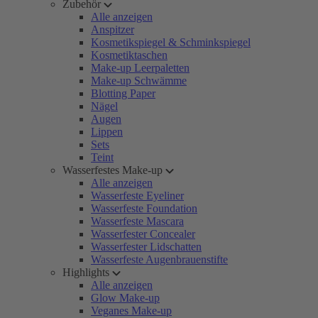
Zubehör
Alle anzeigen
Anspitzer
Kosmetikspiegel & Schminkspiegel
Kosmetiktaschen
Make-up Leerpaletten
Make-up Schwämme
Blotting Paper
Nägel
Augen
Lippen
Sets
Teint
Wasserfestes Make-up
Alle anzeigen
Wasserfeste Eyeliner
Wasserfeste Foundation
Wasserfeste Mascara
Wasserfester Concealer
Wasserfester Lidschatten
Wasserfeste Augenbrauenstifte
Highlights
Alle anzeigen
Glow Make-up
Veganes Make-up