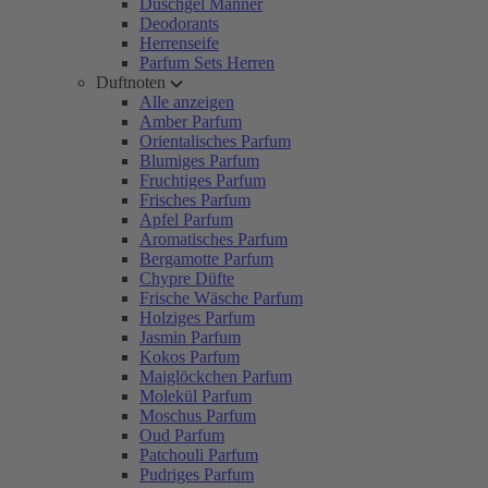
Duschgel Männer
Deodorants
Herrenseife
Parfum Sets Herren
Duftnoten
Alle anzeigen
Amber Parfum
Orientalisches Parfum
Blumiges Parfum
Fruchtiges Parfum
Frisches Parfum
Apfel Parfum
Aromatisches Parfum
Bergamotte Parfum
Chypre Düfte
Frische Wäsche Parfum
Holziges Parfum
Jasmin Parfum
Kokos Parfum
Maiglöckchen Parfum
Molekül Parfum
Moschus Parfum
Oud Parfum
Patchouli Parfum
Pudriges Parfum