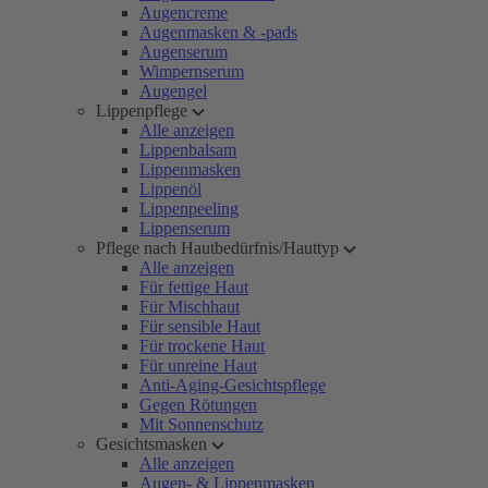
Augencreme
Augenmasken & -pads
Augenserum
Wimpernserum
Augengel
Lippenpflege
Alle anzeigen
Lippenbalsam
Lippenmasken
Lippenöl
Lippenpeeling
Lippenserum
Pflege nach Hautbedürfnis/Hauttyp
Alle anzeigen
Für fettige Haut
Für Mischhaut
Für sensible Haut
Für trockene Haut
Für unreine Haut
Anti-Aging-Gesichtspflege
Gegen Rötungen
Mit Sonnenschutz
Gesichtsmasken
Alle anzeigen
Augen- & Lippenmasken