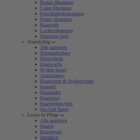
Repair-Shampoo
Color-Shampoo
Feuchtigkeitsshampoo
Festes Shampoo
Haarseife
Lockenshampoo
Shampoo-Sets
Haarstyling
Alle anzeigen
Schaumfestiger
Hitzeschutz
Haarwachs
Styling Spray
Ansatzspray
Haarcreme & Stylingcreme
Haargel
Haarpuder
Haarspray
Haarstyling-Sets
Sea Salt Spray
Leave-In Pflege
Alle anzeigen
Haaröl
Haarserum
Sprühkur