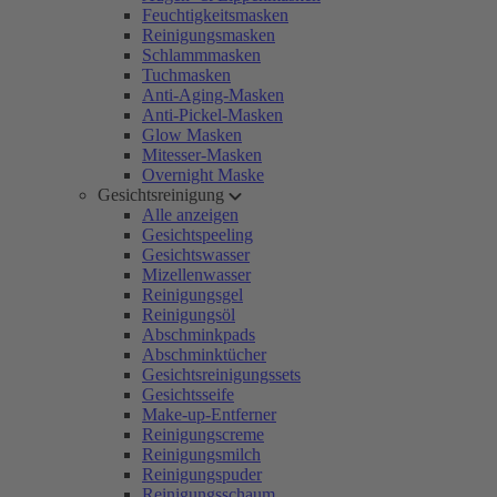
Feuchtigkeitsmasken
Reinigungsmasken
Schlammmasken
Tuchmasken
Anti-Aging-Masken
Anti-Pickel-Masken
Glow Masken
Mitesser-Masken
Overnight Maske
Gesichtsreinigung
Alle anzeigen
Gesichtspeeling
Gesichtswasser
Mizellenwasser
Reinigungsgel
Reinigungsöl
Abschminkpads
Abschminktücher
Gesichtsreinigungssets
Gesichtsseife
Make-up-Entferner
Reinigungscreme
Reinigungsmilch
Reinigungspuder
Reinigungsschaum