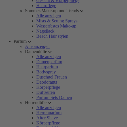
Gesicht & Körperpflege
Haarpflege
Sommer-Make-up und Trends
Alle anzeigen
Mists & Setting Sprays
Wasserfestes Make-up
Nagellack
Beach Hair stylen
Parfum
Alle anzeigen
Damendüfte
Alle anzeigen
Damenparfum
Haarparfum
Bodyspray
Duschgel Frauen
Deodorants
Körperpflege
Duftseifen
Parfum Sets Damen
Herrendüfte
Alle anzeigen
Herrenparfum
After Shave
Körperpflege