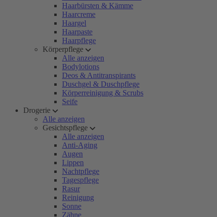
Haarbürsten & Kämme
Haarcreme
Haargel
Haarpaste
Haarpflege
Körperpflege
Alle anzeigen
Bodylotions
Deos & Antitranspirants
Duschgel & Duschpflege
Körperreinigung & Scrubs
Seife
Drogerie
Alle anzeigen
Gesichtspflege
Alle anzeigen
Anti-Aging
Augen
Lippen
Nachtpflege
Tagespflege
Rasur
Reinigung
Sonne
Zähne