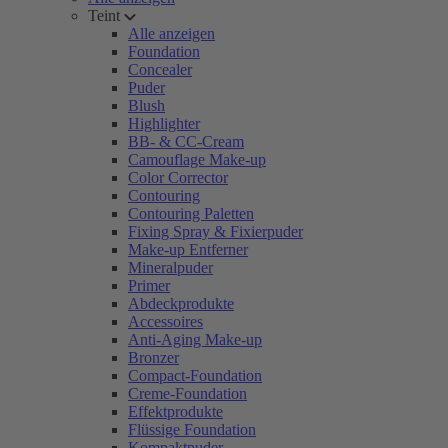
Teint
Alle anzeigen
Foundation
Concealer
Puder
Blush
Highlighter
BB- & CC-Cream
Camouflage Make-up
Color Corrector
Contouring
Contouring Paletten
Fixing Spray & Fixierpuder
Make-up Entferner
Mineralpuder
Primer
Abdeckprodukte
Accessoires
Anti-Aging Make-up
Bronzer
Compact-Foundation
Creme-Foundation
Effektprodukte
Flüssige Foundation
Kompaktpuder