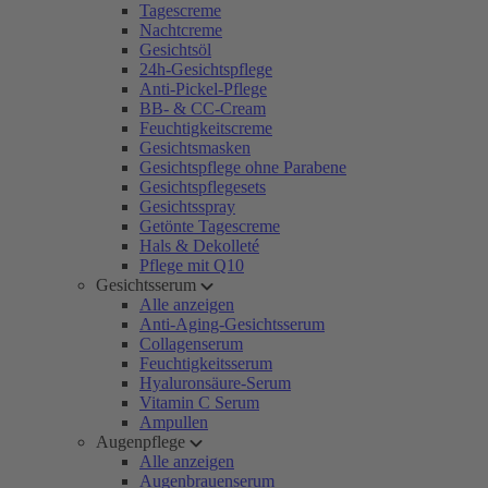
Tagescreme
Nachtcreme
Gesichtsöl
24h-Gesichtspflege
Anti-Pickel-Pflege
BB- & CC-Cream
Feuchtigkeitscreme
Gesichtsmasken
Gesichtspflege ohne Parabene
Gesichtspflegesets
Gesichtsspray
Getönte Tagescreme
Hals & Dekolleté
Pflege mit Q10
Gesichtsserum
Alle anzeigen
Anti-Aging-Gesichtsserum
Collagenserum
Feuchtigkeitsserum
Hyaluronsäure-Serum
Vitamin C Serum
Ampullen
Augenpflege
Alle anzeigen
Augenbrauenserum