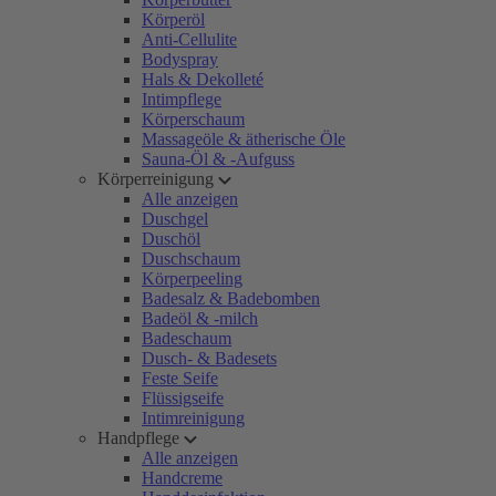
Körperöl
Anti-Cellulite
Bodyspray
Hals & Dekolleté
Intimpflege
Körperschaum
Massageöle & ätherische Öle
Sauna-Öl & -Aufguss
Körperreinigung
Alle anzeigen
Duschgel
Duschöl
Duschschaum
Körperpeeling
Badesalz & Badebomben
Badeöl & -milch
Badeschaum
Dusch- & Badesets
Feste Seife
Flüssigseife
Intimreinigung
Handpflege
Alle anzeigen
Handcreme