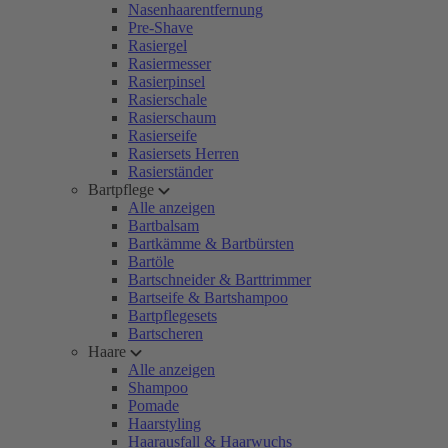
Nasenhaarentfernung
Pre-Shave
Rasiergel
Rasiermesser
Rasierpinsel
Rasierschale
Rasierschaum
Rasierseife
Rasiersets Herren
Rasierständer
Bartpflege
Alle anzeigen
Bartbalsam
Bartkämme & Bartbürsten
Bartöle
Bartschneider & Barttrimmer
Bartseife & Bartshampoo
Bartpflegesets
Bartscheren
Haare
Alle anzeigen
Shampoo
Pomade
Haarstyling
Haarausfall & Haarwuchs