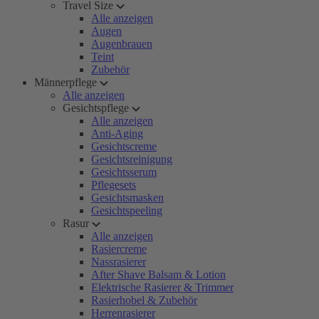
Travel Size
Alle anzeigen
Augen
Augenbrauen
Teint
Zubehör
Männerpflege
Alle anzeigen
Gesichtspflege
Alle anzeigen
Anti-Aging
Gesichtscreme
Gesichtsreinigung
Gesichtsserum
Pflegesets
Gesichtsmasken
Gesichtspeeling
Rasur
Alle anzeigen
Rasiercreme
Nassrasierer
After Shave Balsam & Lotion
Elektrische Rasierer & Trimmer
Rasierhobel & Zubehör
Herrenrasierer