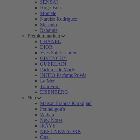
SENSAI
Hugo Boss
Montale
Narciso Rodriguez
Shiseido
Rabanne
Premiummarken
CHANEL
DIOR
Yves Saint Laurent
GIVENCHY
GUERLAIN
Parfums de Marly
INITIO Parfums Privés
La Mer
Tom Ford
EISENBERG
Neu
Maison Francis Kurkdjian
Penhaligon's
Widian
New Notes
IRÄYE
NEST NEW YORK
Ouai