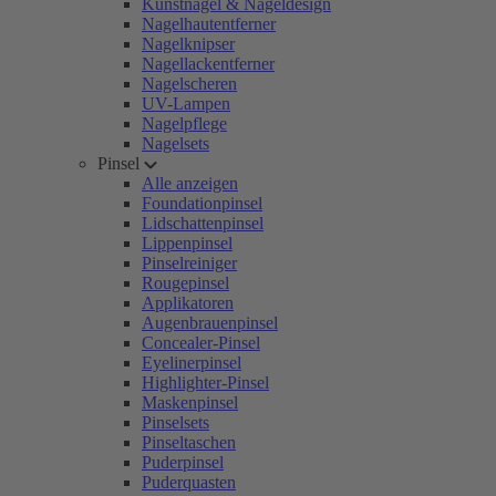
Kunstnägel & Nageldesign
Nagelhautentferner
Nagelknipser
Nagellackentferner
Nagelscheren
UV-Lampen
Nagelpflege
Nagelsets
Pinsel
Alle anzeigen
Foundationpinsel
Lidschattenpinsel
Lippenpinsel
Pinselreiniger
Rougepinsel
Applikatoren
Augenbrauenpinsel
Concealer-Pinsel
Eyelinerpinsel
Highlighter-Pinsel
Maskenpinsel
Pinselsets
Pinseltaschen
Puderpinsel
Puderquasten