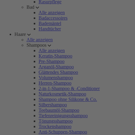
Rasurpflege
Bad
Alle anzeigen
Badaccessoires
Bademäntel
Handtücher
Haare
Alle anzeigen
Shampoos
Alle anzeigen
Keratin-Shampoo
Pre-Shampoo
Arganöl-Shampoo
Glättendes Shampoo
Volumenshampoo
Herren-Shampoo
2-in-1-Shampoo & -Conditioner
Naturkosmetik-Shampoo
Shampoo ohne Silikone & Co.
Silbershampoo
Teebaumöl-Shampoo
Tiefenreinigungsshampoo
Tönungsshampoo
Trockenshampoo
Anti-Schuppen-Shampoo