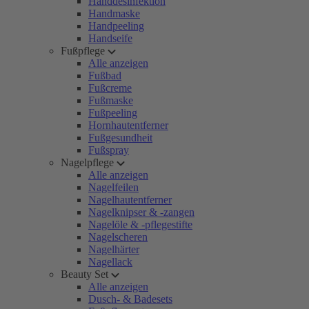
Handdesinfektion
Handmaske
Handpeeling
Handseife
Fußpflege
Alle anzeigen
Fußbad
Fußcreme
Fußmaske
Fußpeeling
Hornhautentferner
Fußgesundheit
Fußspray
Nagelpflege
Alle anzeigen
Nagelfeilen
Nagelhautentferner
Nagelknipser & -zangen
Nagelöle & -pflegestifte
Nagelscheren
Nagelhärter
Nagellack
Beauty Set
Alle anzeigen
Dusch- & Badesets