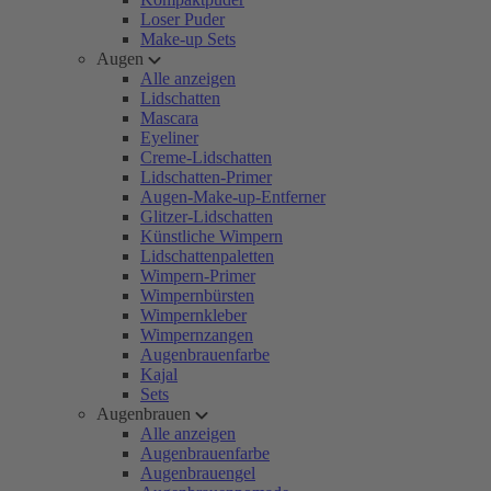
Loser Puder
Make-up Sets
Augen
Alle anzeigen
Lidschatten
Mascara
Eyeliner
Creme-Lidschatten
Lidschatten-Primer
Augen-Make-up-Entferner
Glitzer-Lidschatten
Künstliche Wimpern
Lidschattenpaletten
Wimpern-Primer
Wimpernbürsten
Wimpernkleber
Wimpernzangen
Augenbrauenfarbe
Kajal
Sets
Augenbrauen
Alle anzeigen
Augenbrauenfarbe
Augenbrauengel