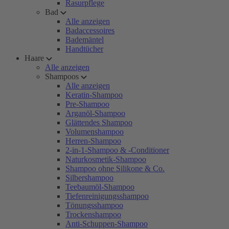
Rasurpflege
Bad
Alle anzeigen
Badaccessoires
Bademäntel
Handtücher
Haare
Alle anzeigen
Shampoos
Alle anzeigen
Keratin-Shampoo
Pre-Shampoo
Arganöl-Shampoo
Glättendes Shampoo
Volumenshampoo
Herren-Shampoo
2-in-1-Shampoo & -Conditioner
Naturkosmetik-Shampoo
Shampoo ohne Silikone & Co.
Silbershampoo
Teebaumöl-Shampoo
Tiefenreinigungsshampoo
Tönungsshampoo
Trockenshampoo
Anti-Schuppen-Shampoo