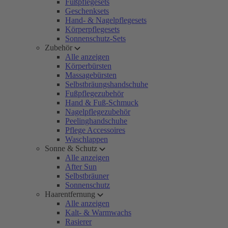
Fußpflegesets
Geschenksets
Hand- & Nagelpflegesets
Körperpflegesets
Sonnenschutz-Sets
Zubehör
Alle anzeigen
Körperbürsten
Massagebürsten
Selbstbräungshandschuhe
Fußpflegezubehör
Hand & Fuß-Schmuck
Nagelpflegezubehör
Peelinghandschuhe
Pflege Accessoires
Waschlappen
Sonne & Schutz
Alle anzeigen
After Sun
Selbstbräuner
Sonnenschutz
Haarentfernung
Alle anzeigen
Kalt- & Warmwachs
Rasierer