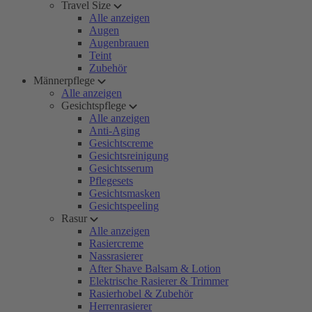
Travel Size
Alle anzeigen
Augen
Augenbrauen
Teint
Zubehör
Männerpflege
Alle anzeigen
Gesichtspflege
Alle anzeigen
Anti-Aging
Gesichtscreme
Gesichtsreinigung
Gesichtsserum
Pflegesets
Gesichtsmasken
Gesichtspeeling
Rasur
Alle anzeigen
Rasiercreme
Nassrasierer
After Shave Balsam & Lotion
Elektrische Rasierer & Trimmer
Rasierhobel & Zubehör
Herrenrasierer