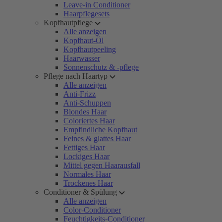
Leave-in Conditioner
Haarpflegesets
Kopfhautpflege
Alle anzeigen
Kopfhaut-Öl
Kopfhautpeeling
Haarwasser
Sonnenschutz & -pflege
Pflege nach Haartyp
Alle anzeigen
Anti-Frizz
Anti-Schuppen
Blondes Haar
Coloriertes Haar
Empfindliche Kopfhaut
Feines & glattes Haar
Fettiges Haar
Lockiges Haar
Mittel gegen Haarausfall
Normales Haar
Trockenes Haar
Conditioner & Spülung
Alle anzeigen
Color-Conditioner
Feuchtigkeits-Conditioner