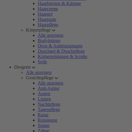
Haarbürsten & Kämme
Haarcreme
Haargel
Haarpaste
Haarpflege
Körperpflege
Alle anzeigen
Bodylotions
Deos & Antitranspirants
Duschgel & Duschpflege
Körperreinigung & Scrubs
Seife
Drogerie
Alle anzeigen
Gesichtspflege
Alle anzeigen
Anti-Aging
Augen
Lippen
Nachtpflege
Tagespflege
Rasur
Reinigung
Sonne
Zähne