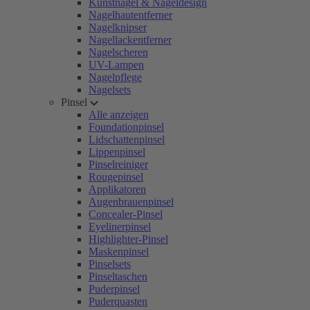
Kunstnägel & Nageldesign
Nagelhautentferner
Nagelknipser
Nagellackentferner
Nagelscheren
UV-Lampen
Nagelpflege
Nagelsets
Pinsel
Alle anzeigen
Foundationpinsel
Lidschattenpinsel
Lippenpinsel
Pinselreiniger
Rougepinsel
Applikatoren
Augenbrauenpinsel
Concealer-Pinsel
Eyelinerpinsel
Highlighter-Pinsel
Maskenpinsel
Pinselsets
Pinseltaschen
Puderpinsel
Puderquasten