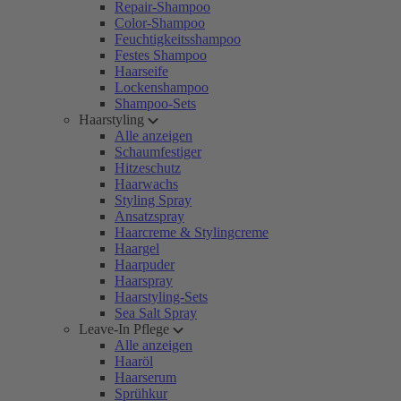
Repair-Shampoo
Color-Shampoo
Feuchtigkeitsshampoo
Festes Shampoo
Haarseife
Lockenshampoo
Shampoo-Sets
Haarstyling
Alle anzeigen
Schaumfestiger
Hitzeschutz
Haarwachs
Styling Spray
Ansatzspray
Haarcreme & Stylingcreme
Haargel
Haarpuder
Haarspray
Haarstyling-Sets
Sea Salt Spray
Leave-In Pflege
Alle anzeigen
Haaröl
Haarserum
Sprühkur