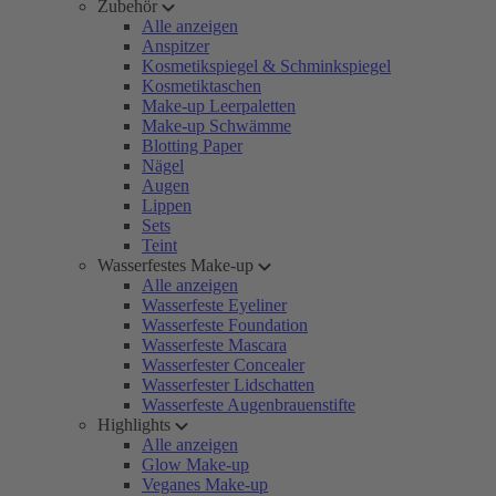
Zubehör
Alle anzeigen
Anspitzer
Kosmetikspiegel & Schminkspiegel
Kosmetiktaschen
Make-up Leerpaletten
Make-up Schwämme
Blotting Paper
Nägel
Augen
Lippen
Sets
Teint
Wasserfestes Make-up
Alle anzeigen
Wasserfeste Eyeliner
Wasserfeste Foundation
Wasserfeste Mascara
Wasserfester Concealer
Wasserfester Lidschatten
Wasserfeste Augenbrauenstifte
Highlights
Alle anzeigen
Glow Make-up
Veganes Make-up