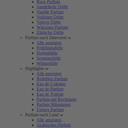
Rose Parfum
Sandelholz Düfte
Vanille Parfum
Veilchen Düfte
Vetiver Düfte
Würziges Parfum
Zitrische Düfte
Parfum nach Jahreszeit
Alle anzeigen
Frühlingsdüfte
Herbstdüfte
Sommerdüfte
Winterdüfte
Highlights
Alle anzeigen
Beliebtes Parfum
Eau de Cologne
Eau de Parfum
Eau de Toilette
Parfum auf Rechnung
Parfum Miniaturen
Unisex Parfum
Parfum nach Land
Alle anzeigen
Arabisches Parfum