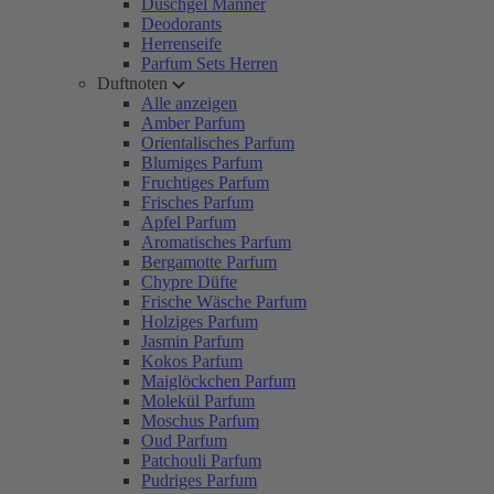
Duschgel Männer
Deodorants
Herrenseife
Parfum Sets Herren
Duftnoten
Alle anzeigen
Amber Parfum
Orientalisches Parfum
Blumiges Parfum
Fruchtiges Parfum
Frisches Parfum
Apfel Parfum
Aromatisches Parfum
Bergamotte Parfum
Chypre Düfte
Frische Wäsche Parfum
Holziges Parfum
Jasmin Parfum
Kokos Parfum
Maiglöckchen Parfum
Molekül Parfum
Moschus Parfum
Oud Parfum
Patchouli Parfum
Pudriges Parfum