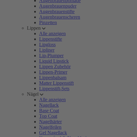
Augenbrauenpomade
Augenbrauenpuder
Augenbrauenstifte
Augenbrauenscheren
Pinzetten
Lippen
Alle anzeigen
Lippenstifte
Lipgloss
Lipliner
Lip-Plumper
Liquid Lipstick
Lippen Zubehör
Lippen-Primer
Lippenbalsam
Matter Lippenstift
Lippenstift-Sets
Nägel
Alle anzeigen
Nagellack
Base Coat
Top Coat
Nagelhärter
Nagelfeilen
Gel Nagellack