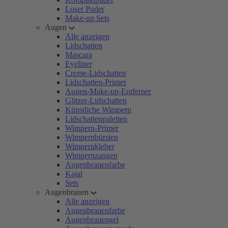
Loser Puder
Make-up Sets
Augen
Alle anzeigen
Lidschatten
Mascara
Eyeliner
Creme-Lidschatten
Lidschatten-Primer
Augen-Make-up-Entferner
Glitzer-Lidschatten
Künstliche Wimpern
Lidschattenpaletten
Wimpern-Primer
Wimpernbürsten
Wimpernkleber
Wimpernzangen
Augenbrauenfarbe
Kajal
Sets
Augenbrauen
Alle anzeigen
Augenbrauenfarbe
Augenbrauengel