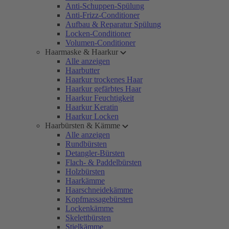
Anti-Schuppen-Spülung
Anti-Frizz-Conditioner
Aufbau & Reparatur Spülung
Locken-Conditioner
Volumen-Conditioner
Haarmaske & Haarkur
Alle anzeigen
Haarbutter
Haarkur trockenes Haar
Haarkur gefärbtes Haar
Haarkur Feuchtigkeit
Haarkur Keratin
Haarkur Locken
Haarbürsten & Kämme
Alle anzeigen
Rundbürsten
Detangler-Bürsten
Flach- & Paddelbürsten
Holzbürsten
Haarkämme
Haarschneidekämme
Kopfmassagebürsten
Lockenkämme
Skelettbürsten
Stielkämme