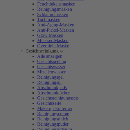
Feuchtigkeitsmasken
Reinigungsmasken
Schlammmasken
Tuchmasken
Anti-Aging-Masken
Anti-Pickel-Masken
Glow Masken
Mitesser-Masken
Overnight Maske
Gesichtsreinigung
Alle anzeigen
Gesichtspeeling
Gesichtswasser
Mizellenwasser
Reinigungsgel
Reinigungsöl
Abschminkpads
Abschminktücher
Gesichtsreinigungssets
Gesichtsseife
Make-up-Entferner
Reinigungscreme
Reinigungsmilch
Reinigungspuder
Reinigungsschaum