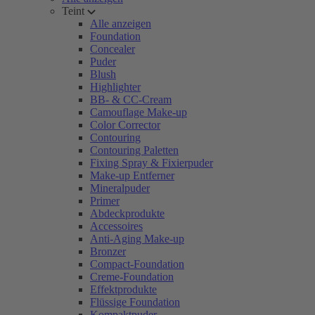
Teint
Alle anzeigen
Foundation
Concealer
Puder
Blush
Highlighter
BB- & CC-Cream
Camouflage Make-up
Color Corrector
Contouring
Contouring Paletten
Fixing Spray & Fixierpuder
Make-up Entferner
Mineralpuder
Primer
Abdeckprodukte
Accessoires
Anti-Aging Make-up
Bronzer
Compact-Foundation
Creme-Foundation
Effektprodukte
Flüssige Foundation
Kompaktpuder