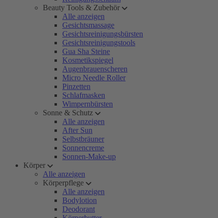
Beauty Tools & Zubehör
Alle anzeigen
Gesichtsmassage
Gesichtsreinigungsbürsten
Gesichtsreinigungstools
Gua Sha Steine
Kosmetikspiegel
Augenbrauenscheren
Micro Needle Roller
Pinzetten
Schlafmasken
Wimpernbürsten
Sonne & Schutz
Alle anzeigen
After Sun
Selbstbräuner
Sonnencreme
Sonnen-Make-up
Körper
Alle anzeigen
Körperpflege
Alle anzeigen
Bodylotion
Deodorant
Körperbutter