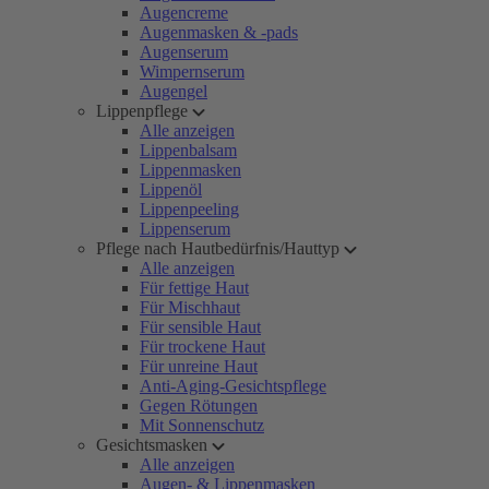
Augencreme
Augenmasken & -pads
Augenserum
Wimpernserum
Augengel
Lippenpflege
Alle anzeigen
Lippenbalsam
Lippenmasken
Lippenöl
Lippenpeeling
Lippenserum
Pflege nach Hautbedürfnis/Hauttyp
Alle anzeigen
Für fettige Haut
Für Mischhaut
Für sensible Haut
Für trockene Haut
Für unreine Haut
Anti-Aging-Gesichtspflege
Gegen Rötungen
Mit Sonnenschutz
Gesichtsmasken
Alle anzeigen
Augen- & Lippenmasken