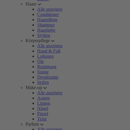
Haare
Alle anzeigen
Conditioner
Haarpflege
Shampoo
Haarfarbe
Styling
Körperpflege
Alle anzeigen
Hand & Fuß
Lotionen
Öle
Reinigung
Sonne
Deodorants
Seifen
Make-up
Alle anzeigen
Augen
Lippen
Nägel
Pinsel
Teint
Parfum
Alle anzeigen