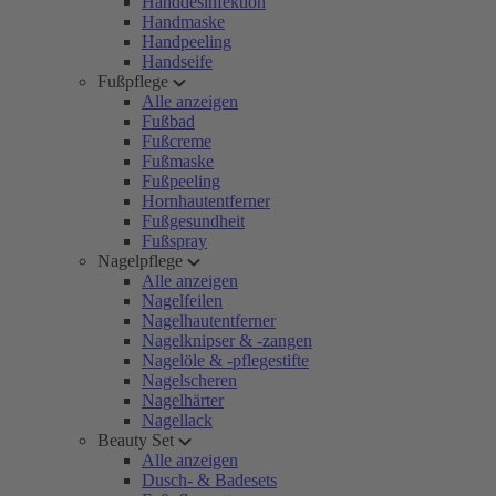
Handdesinfektion
Handmaske
Handpeeling
Handseife
Fußpflege
Alle anzeigen
Fußbad
Fußcreme
Fußmaske
Fußpeeling
Hornhautentferner
Fußgesundheit
Fußspray
Nagelpflege
Alle anzeigen
Nagelfeilen
Nagelhautentferner
Nagelknipser & -zangen
Nagelöle & -pflegestifte
Nagelscheren
Nagelhärter
Nagellack
Beauty Set
Alle anzeigen
Dusch- & Badesets