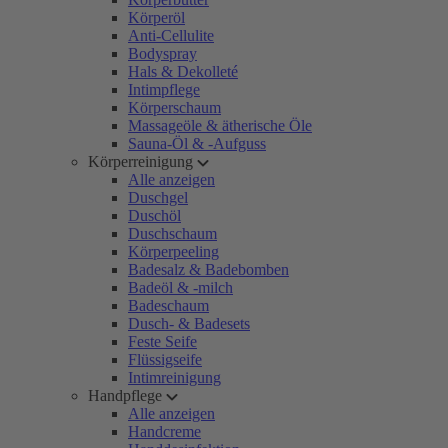
Körperöl
Anti-Cellulite
Bodyspray
Hals & Dekolleté
Intimpflege
Körperschaum
Massageöle & ätherische Öle
Sauna-Öl & -Aufguss
Körperreinigung
Alle anzeigen
Duschgel
Duschöl
Duschschaum
Körperpeeling
Badesalz & Badebomben
Badeöl & -milch
Badeschaum
Dusch- & Badesets
Feste Seife
Flüssigseife
Intimreinigung
Handpflege
Alle anzeigen
Handcreme