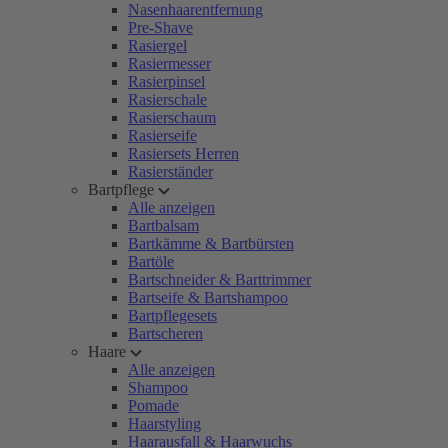
Nasenhaarentfernung
Pre-Shave
Rasiergel
Rasiermesser
Rasierpinsel
Rasierschale
Rasierschaum
Rasierseife
Rasiersets Herren
Rasierständer
Bartpflege
Alle anzeigen
Bartbalsam
Bartkämme & Bartbürsten
Bartöle
Bartschneider & Barttrimmer
Bartseife & Bartshampoo
Bartpflegesets
Bartscheren
Haare
Alle anzeigen
Shampoo
Pomade
Haarstyling
Haarausfall & Haarwuchs