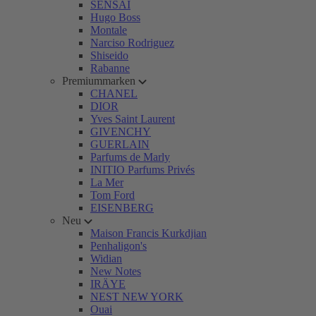
SENSAI
Hugo Boss
Montale
Narciso Rodriguez
Shiseido
Rabanne
Premiummarken
CHANEL
DIOR
Yves Saint Laurent
GIVENCHY
GUERLAIN
Parfums de Marly
INITIO Parfums Privés
La Mer
Tom Ford
EISENBERG
Neu
Maison Francis Kurkdjian
Penhaligon's
Widian
New Notes
IRÄYE
NEST NEW YORK
Ouai