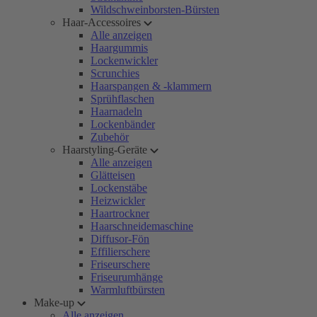
Wildschweinborsten-Bürsten
Haar-Accessoires
Alle anzeigen
Haargummis
Lockenwickler
Scrunchies
Haarspangen & -klammern
Sprühflaschen
Haarnadeln
Lockenbänder
Zubehör
Haarstyling-Geräte
Alle anzeigen
Glätteisen
Lockenstäbe
Heizwickler
Haartrockner
Haarschneidemaschine
Diffusor-Fön
Effilierschere
Friseurschere
Friseurumhänge
Warmluftbürsten
Make-up
Alle anzeigen