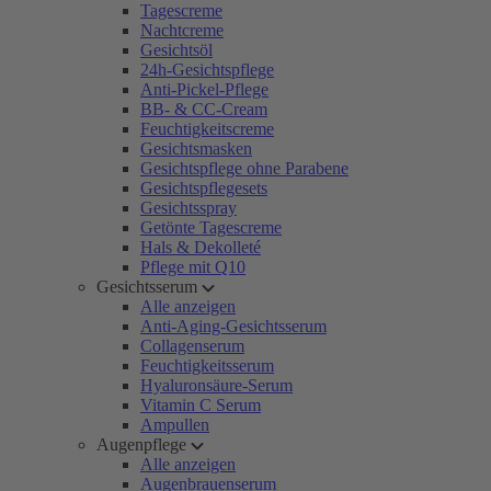
Tagescreme
Nachtcreme
Gesichtsöl
24h-Gesichtspflege
Anti-Pickel-Pflege
BB- & CC-Cream
Feuchtigkeitscreme
Gesichtsmasken
Gesichtspflege ohne Parabene
Gesichtspflegesets
Gesichtsspray
Getönte Tagescreme
Hals & Dekolleté
Pflege mit Q10
Gesichtsserum
Alle anzeigen
Anti-Aging-Gesichtsserum
Collagenserum
Feuchtigkeitsserum
Hyaluronsäure-Serum
Vitamin C Serum
Ampullen
Augenpflege
Alle anzeigen
Augenbrauenserum