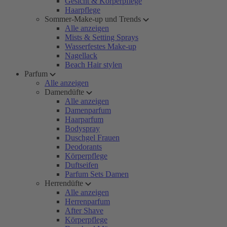
Gesicht & Körperpflege
Haarpflege
Sommer-Make-up und Trends
Alle anzeigen
Mists & Setting Sprays
Wasserfestes Make-up
Nagellack
Beach Hair stylen
Parfum
Alle anzeigen
Damendüfte
Alle anzeigen
Damenparfum
Haarparfum
Bodyspray
Duschgel Frauen
Deodorants
Körperpflege
Duftseifen
Parfum Sets Damen
Herrendüfte
Alle anzeigen
Herrenparfum
After Shave
Körperpflege