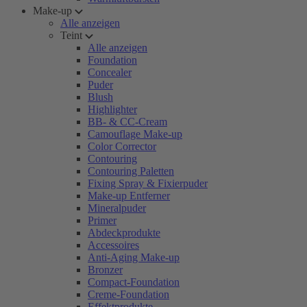
Make-up
Alle anzeigen
Teint
Alle anzeigen
Foundation
Concealer
Puder
Blush
Highlighter
BB- & CC-Cream
Camouflage Make-up
Color Corrector
Contouring
Contouring Paletten
Fixing Spray & Fixierpuder
Make-up Entferner
Mineralpuder
Primer
Abdeckprodukte
Accessoires
Anti-Aging Make-up
Bronzer
Compact-Foundation
Creme-Foundation
Effektprodukte