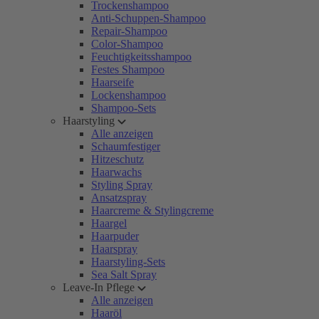
Trockenshampoo
Anti-Schuppen-Shampoo
Repair-Shampoo
Color-Shampoo
Feuchtigkeitsshampoo
Festes Shampoo
Haarseife
Lockenshampoo
Shampoo-Sets
Haarstyling
Alle anzeigen
Schaumfestiger
Hitzeschutz
Haarwachs
Styling Spray
Ansatzspray
Haarcreme & Stylingcreme
Haargel
Haarpuder
Haarspray
Haarstyling-Sets
Sea Salt Spray
Leave-In Pflege
Alle anzeigen
Haaröl