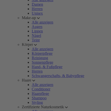
Damen
Herren
Unisex
Make-up
Alle anzeigen
Augen
Lippen
Nägel
Teint
Körper
Alle anzeigen
Körperpflege
Reinigung
Sonnenpflege
Hand- & Fußpflege
Herren
Schwangerschafts- & Babypflege
Haare
Alle anzeigen
Conditioner
Haarpflege
Shampoo
Styling
Zertifizierte Naturkosmetik