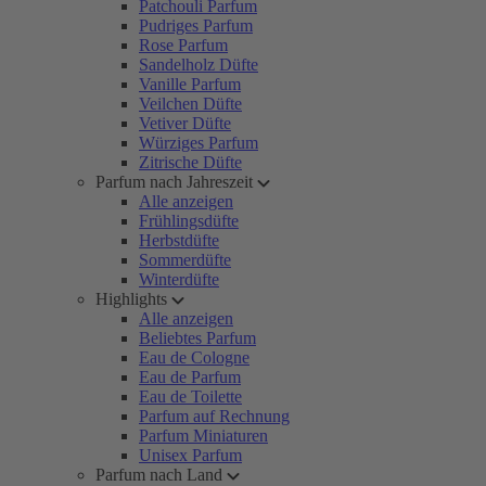
Patchouli Parfum
Pudriges Parfum
Rose Parfum
Sandelholz Düfte
Vanille Parfum
Veilchen Düfte
Vetiver Düfte
Würziges Parfum
Zitrische Düfte
Parfum nach Jahreszeit
Alle anzeigen
Frühlingsdüfte
Herbstdüfte
Sommerdüfte
Winterdüfte
Highlights
Alle anzeigen
Beliebtes Parfum
Eau de Cologne
Eau de Parfum
Eau de Toilette
Parfum auf Rechnung
Parfum Miniaturen
Unisex Parfum
Parfum nach Land