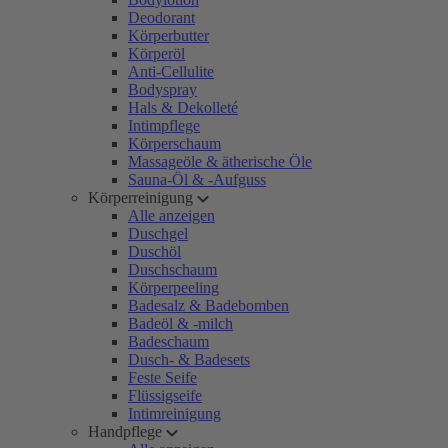
Deodorant
Körperbutter
Körperöl
Anti-Cellulite
Bodyspray
Hals & Dekolleté
Intimpflege
Körperschaum
Massageöle & ätherische Öle
Sauna-Öl & -Aufguss
Körperreinigung
Alle anzeigen
Duschgel
Duschöl
Duschschaum
Körperpeeling
Badesalz & Badebomben
Badeöl & -milch
Badeschaum
Dusch- & Badesets
Feste Seife
Flüssigseife
Intimreinigung
Handpflege