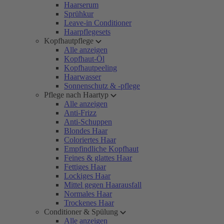
Haarserum
Sprühkur
Leave-in Conditioner
Haarpflegesets
Kopfhautpflege
Alle anzeigen
Kopfhaut-Öl
Kopfhautpeeling
Haarwasser
Sonnenschutz & -pflege
Pflege nach Haartyp
Alle anzeigen
Anti-Frizz
Anti-Schuppen
Blondes Haar
Coloriertes Haar
Empfindliche Kopfhaut
Feines & glattes Haar
Fettiges Haar
Lockiges Haar
Mittel gegen Haarausfall
Normales Haar
Trockenes Haar
Conditioner & Spülung
Alle anzeigen