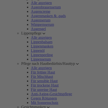
Alle anzeigen
Augenbrauenserum
Augencreme
Augenmasken & -pads
Augenserum
Wimpernserum
Augengel
Lippenpflege
Alle anzeigen
Lippenbalsam
Lippenmasken
Lippenöl
Lippenpeeling
Lippenserum
Pflege nach Hautbedürfnis/Hauttyp
Alle anzeigen
Für fettige Haut
Für Mischhaut
Für sensible Haut
Für trockene Haut
Für unreine Haut
Anti-Aging-Gesichtspflege
Gegen Rötungen
Mit Sonnenschutz
Gesichtsmasken