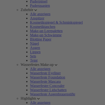
Puderpinsel
Puderquasten
Zubehör
Alle anzeigen
Anspitzer
Kosmetikspiegel & Schminkspiegel
Kosmetiktaschen
Make-up Leerpaletten
Make-up Schwämme
Blotting Paper
Nägel
Augen
Lippen
Sets
Teint
Wasserfestes Make-up
Alle anzeigen
Wasserfeste Eyeliner
Wasserfeste Foundation
Wasserfeste Mascara
Wasserfester Concealer
Wasserfester Lidschatten
Wasserfeste Augenbrauenstifte
Highlights
Alle anzeigen