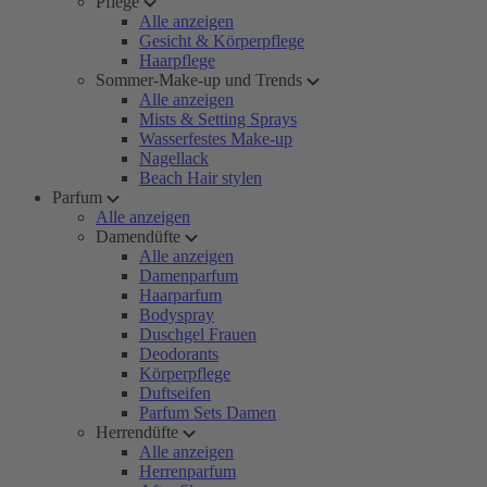
Pflege
Alle anzeigen
Gesicht & Körperpflege
Haarpflege
Sommer-Make-up und Trends
Alle anzeigen
Mists & Setting Sprays
Wasserfestes Make-up
Nagellack
Beach Hair stylen
Parfum
Alle anzeigen
Damendüfte
Alle anzeigen
Damenparfum
Haarparfum
Bodyspray
Duschgel Frauen
Deodorants
Körperpflege
Duftseifen
Parfum Sets Damen
Herrendüfte
Alle anzeigen
Herrenparfum