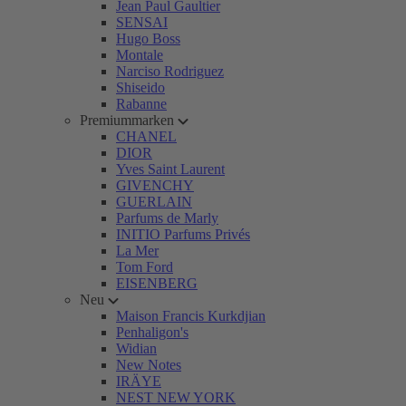
Jean Paul Gaultier
SENSAI
Hugo Boss
Montale
Narciso Rodriguez
Shiseido
Rabanne
Premiummarken
CHANEL
DIOR
Yves Saint Laurent
GIVENCHY
GUERLAIN
Parfums de Marly
INITIO Parfums Privés
La Mer
Tom Ford
EISENBERG
Neu
Maison Francis Kurkdjian
Penhaligon's
Widian
New Notes
IRÄYE
NEST NEW YORK