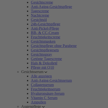
Gesichtscreme
Anti-Aging-Gesichtspflege
Tagescreme
Nachtcreme
Gesichtsöl
24h-Gesichtspflege
Anti-Pickel-Pflege
BB- & CC-Cream
Feuchtigkeitscreme
Gesichtsmasken
Gesichtspflege ohne Parabene
Gesichtspflegesets
Gesichtsspray
Getönte Tagescreme
Hals & Dekolleté
Pflege mit Q10
Gesichtsserum
Alle anzeigen
Anti-Aging-Gesichtsserum
Collagenserum
Feuchtigkeitsserum
Hyaluronsäure-Serum
Vitamin C Serum
Ampullen
Augenpflege