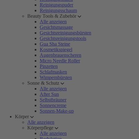
Reinigungspuder
Reinigungsschaum
Beauty Tools & Zubehör
Alle anzeigen
Gesichtsmassage
Gesichtsreinigungsbürsten
Gesichtsreinigungstools
Gua Sha Steine
Kosmetikspiegel
Augenbrauenscheren
Micro Needle Roller
Pinzetten
Schlafmasken
Wimpernbürsten
Sonne & Schutz
Alle anzeigen
After Sun
Selbstbräuner
Sonnencreme
Sonnen-Make-up
Körper
Alle anzeigen
Körperpflege
Alle anzeigen
Bodylotion