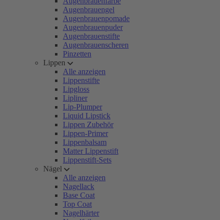
Augenbrauenfarbe
Augenbrauengel
Augenbrauenpomade
Augenbrauenpuder
Augenbrauenstifte
Augenbrauenscheren
Pinzetten
Lippen
Alle anzeigen
Lippenstifte
Lipgloss
Lipliner
Lip-Plumper
Liquid Lipstick
Lippen Zubehör
Lippen-Primer
Lippenbalsam
Matter Lippenstift
Lippenstift-Sets
Nägel
Alle anzeigen
Nagellack
Base Coat
Top Coat
Nagelhärter