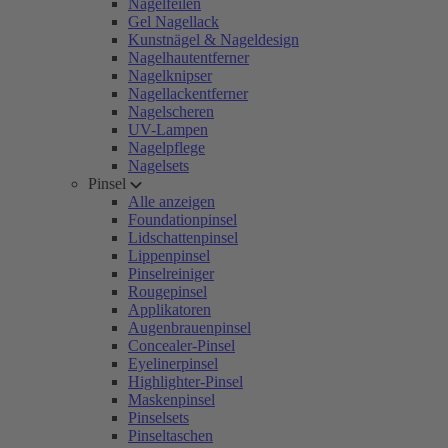
Nagelfeilen
Gel Nagellack
Kunstnägel & Nageldesign
Nagelhautentferner
Nagelknipser
Nagellackentferner
Nagelscheren
UV-Lampen
Nagelpflege
Nagelsets
Pinsel
Alle anzeigen
Foundationpinsel
Lidschattenpinsel
Lippenpinsel
Pinselreiniger
Rougepinsel
Applikatoren
Augenbrauenpinsel
Concealer-Pinsel
Eyelinerpinsel
Highlighter-Pinsel
Maskenpinsel
Pinselsets
Pinseltaschen