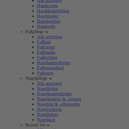
Alle anzeigen
Handcreme
Handdesinfektion
Handmaske
Handpeeling
Handseife
Fußpflege
Alle anzeigen
Fußbad
Fußcreme
Fußmaske
Fußpeeling
Hornhautentferner
Fußgesundheit
Fußspray
Nagelpflege
Alle anzeigen
Nagelfeilen
Nagelhautentferner
Nagelknipser & -zangen
Nagelöle & -pflegestifte
Nagelscheren
Nagelhärter
Nagellack
Beauty Set