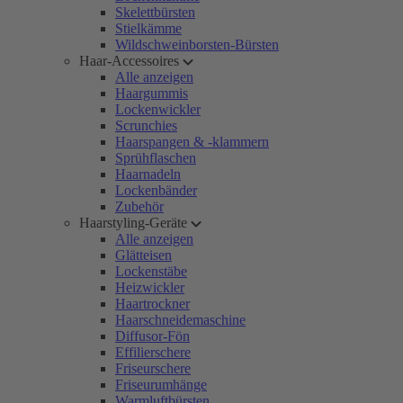
Skelettbürsten
Stielkämme
Wildschweinborsten-Bürsten
Haar-Accessoires
Alle anzeigen
Haargummis
Lockenwickler
Scrunchies
Haarspangen & -klammern
Sprühflaschen
Haarnadeln
Lockenbänder
Zubehör
Haarstyling-Geräte
Alle anzeigen
Glätteisen
Lockenstäbe
Heizwickler
Haartrockner
Haarschneidemaschine
Diffusor-Fön
Effilierschere
Friseurschere
Friseurumhänge
Warmluftbürsten