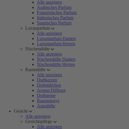
Alle anzeigen
Arabisches Parfum
Französisches Parfum
Italienisches Parfum
Spanisches Parfum
Luxusparfum
Alle anzeigen
Luxusparfum Damen
Luxusparfum Herren
Nischendüfte
Alle anzeigen
Nischendüfte Damen
Nischendüfte Herren
Raumdüfte
Alle anzeigen
Duftkerzen
Duftstäbchen
Aroma Diffuser
Duftsteine
Raumsprays
Autodüfte
Gesicht
Alle anzeigen
Gesichtspflege
Alle anzeigen