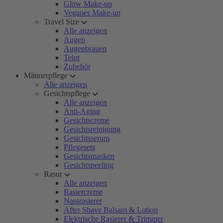
Glow Make-up
Veganes Make-up
Travel Size
Alle anzeigen
Augen
Augenbrauen
Teint
Zubehör
Männerpflege
Alle anzeigen
Gesichtspflege
Alle anzeigen
Anti-Aging
Gesichtscreme
Gesichtsreinigung
Gesichtsserum
Pflegesets
Gesichtsmasken
Gesichtspeeling
Rasur
Alle anzeigen
Rasiercreme
Nassrasierer
After Shave Balsam & Lotion
Elektrische Rasierer & Trimmer