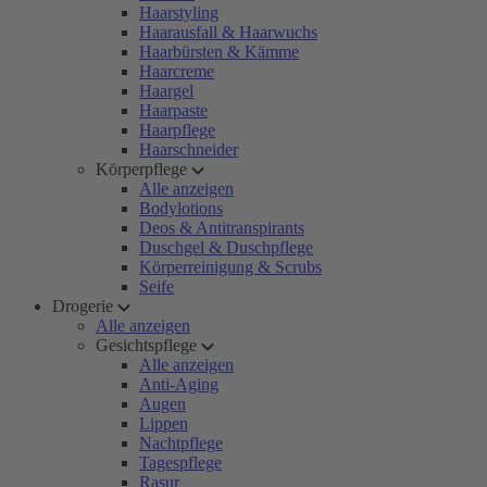
Haarstyling
Haarausfall & Haarwuchs
Haarbürsten & Kämme
Haarcreme
Haargel
Haarpaste
Haarpflege
Haarschneider
Körperpflege
Alle anzeigen
Bodylotions
Deos & Antitranspirants
Duschgel & Duschpflege
Körperreinigung & Scrubs
Seife
Drogerie
Alle anzeigen
Gesichtspflege
Alle anzeigen
Anti-Aging
Augen
Lippen
Nachtpflege
Tagespflege
Rasur