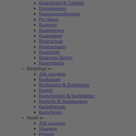
Rasierhobel & Zubehör
Herrenrasierer
Nasenhaarentfernung
Pre-Shave
Rasiergel
Rasiermesser
Rasierpinsel
Rasierschale
Rasierschaum
Rasierseife
Rasiersets Herren
Rasierständer
Bartpflege
Alle anzeigen
Bartbalsam
Bartkämme & Bartbürsten
Bartöle
Bartschneider & Barttrimmer
Bartseife & Bartshampoo
Bartpflegesets
Bartscheren
Haare
Alle anzeigen
Shampoo
Pomade