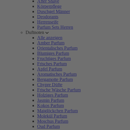
After Shave
Körperpflege
Duschgel Männer
Deodorants
Herrenseife
Parfum Sets Herren
Duftnoten
Alle anzeigen
Amber Parfum
Orientalisches Parfum
Blumiges Parfum
Fruchtiges Parfum
Frisches Parfum
Apfel Parfum
Aromatisches Parfum
Bergamotte Parfum
Chypre Düfte
Frische Wäsche Parfum
Holziges Parfum
Jasmin Parfum
Kokos Parfum
Maiglöckchen Parfum
Molekül Parfum
Moschus Parfum
Oud Parfum