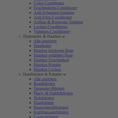
Color-Conditioner
Feuchtigkeits-Conditioner
Anti-Schuppen-Spülung
Anti-Frizz-Conditioner
Aufbau & Reparatur Spülung
Locken-Conditioner
Volumen-Conditioner
Haarmaske & Haarkur
Alle anzeigen
Haarbutter
Haarkur trockenes Haar
Haarkur gefärbtes Haar
Haarkur Feuchtigkeit
Haarkur Keratin
Haarkur Locken
Haarbürsten & Kämme
Alle anzeigen
Rundbürsten
Detangler-Bürsten
Flach- & Paddelbürsten
Holzbürsten
Haarkämme
Haarschneidekämme
Kopfmassagebürsten
Lockenkämme