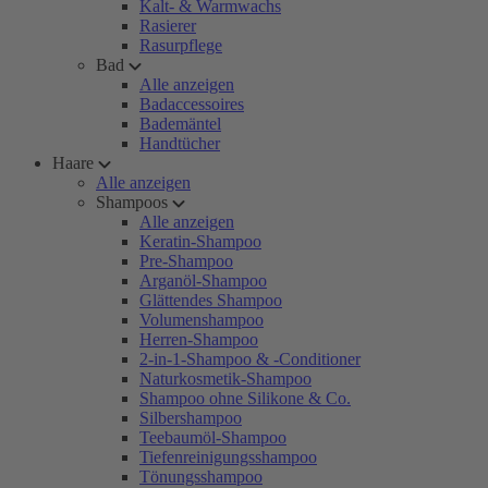
Kalt- & Warmwachs
Rasierer
Rasurpflege
Bad
Alle anzeigen
Badaccessoires
Bademäntel
Handtücher
Haare
Alle anzeigen
Shampoos
Alle anzeigen
Keratin-Shampoo
Pre-Shampoo
Arganöl-Shampoo
Glättendes Shampoo
Volumenshampoo
Herren-Shampoo
2-in-1-Shampoo & -Conditioner
Naturkosmetik-Shampoo
Shampoo ohne Silikone & Co.
Silbershampoo
Teebaumöl-Shampoo
Tiefenreinigungsshampoo
Tönungsshampoo