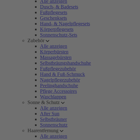
Alle anzeigen
Dusch- & Badesets
Fußpflegesets
Geschenksets
Hand- & Nagelpflegesets
Körperpflegesets
Sonnenschutz-Sets
Zubehör
Alle anzeigen
Körperbürsten
Massagebürsten
Selbstbräungshandschuhe
Fußpflegezubehör
Hand & Fuß-Schmuck
Nagelpflegezubehör
Peelinghandschuhe
Pflege Accessoires
Waschlappen
Sonne & Schutz
Alle anzeigen
After Sun
Selbstbräuner
Sonnenschutz
Haarentfernung
Alle anzeigen