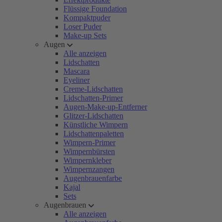
Flüssige Foundation
Kompaktpuder
Loser Puder
Make-up Sets
Augen
Alle anzeigen
Lidschatten
Mascara
Eyeliner
Creme-Lidschatten
Lidschatten-Primer
Augen-Make-up-Entferner
Glitzer-Lidschatten
Künstliche Wimpern
Lidschattenpaletten
Wimpern-Primer
Wimpernbürsten
Wimpernkleber
Wimpernzangen
Augenbrauenfarbe
Kajal
Sets
Augenbrauen
Alle anzeigen