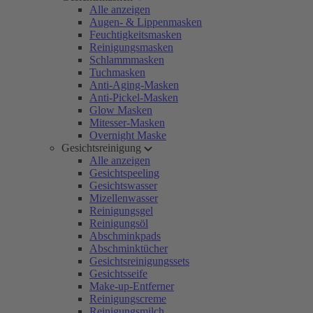
Alle anzeigen
Augen- & Lippenmasken
Feuchtigkeitsmasken
Reinigungsmasken
Schlammmasken
Tuchmasken
Anti-Aging-Masken
Anti-Pickel-Masken
Glow Masken
Mitesser-Masken
Overnight Maske
Gesichtsreinigung
Alle anzeigen
Gesichtspeeling
Gesichtswasser
Mizellenwasser
Reinigungsgel
Reinigungsöl
Abschminkpads
Abschminktücher
Gesichtsreinigungssets
Gesichtsseife
Make-up-Entferner
Reinigungscreme
Reinigungsmilch