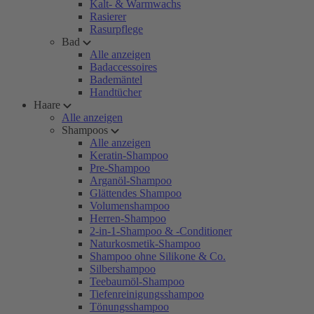
Kalt- & Warmwachs
Rasierer
Rasurpflege
Bad
Alle anzeigen
Badaccessoires
Bademäntel
Handtücher
Haare
Alle anzeigen
Shampoos
Alle anzeigen
Keratin-Shampoo
Pre-Shampoo
Arganöl-Shampoo
Glättendes Shampoo
Volumenshampoo
Herren-Shampoo
2-in-1-Shampoo & -Conditioner
Naturkosmetik-Shampoo
Shampoo ohne Silikone & Co.
Silbershampoo
Teebaumöl-Shampoo
Tiefenreinigungsshampoo
Tönungsshampoo