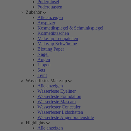
Puderpinsel
Puderquasten
Zubehör
Alle anzeigen
Anspitzer
Kosmetikspiegel & Schminkspiegel
Kosmetiktaschen
Make-up Leerpaletten
Make-up Schwämme
Blotting Paper
Nägel
Augen
Lippen
Sets
Teint
Wasserfestes Make-up
Alle anzeigen
Wasserfeste Eyeliner
Wasserfeste Foundation
Wasserfeste Mascara
Wasserfester Concealer
Wasserfester Lidschatten
Wasserfeste Augenbrauenstifte
Highlights
Alle anzeigen