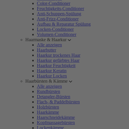
Color-Conditioner
Feuchtigkeits-Conditioner
Anti-Schuppen-Spülung
Anti-Frizz-Conditioner
Aufbau & Reparatur Spülung
Locken-Conditioner
Volumen-Conditioner
Haarmaske & Haarkur
Alle anzeigen
Haarbutter
Haarkur trockenes Haar
Haarkur gefärbtes Haar
Haarkur Feuchtigkeit
Haarkur Keratin
Haarkur Locken
Haarbürsten & Kämme
Alle anzeigen
Rundbürsten
Detangler-Bürsten
Flach- & Paddelbürsten
Holzbürsten
Haarkämme
Haarschneidekämme
Kopfmassagebürsten
Lockenkämme