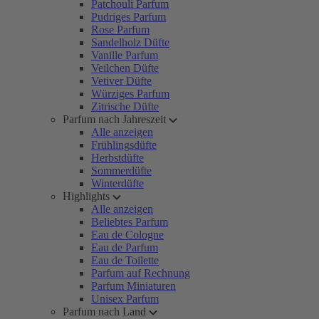
Patchouli Parfum
Pudriges Parfum
Rose Parfum
Sandelholz Düfte
Vanille Parfum
Veilchen Düfte
Vetiver Düfte
Würziges Parfum
Zitrische Düfte
Parfum nach Jahreszeit
Alle anzeigen
Frühlingsdüfte
Herbstdüfte
Sommerdüfte
Winterdüfte
Highlights
Alle anzeigen
Beliebtes Parfum
Eau de Cologne
Eau de Parfum
Eau de Toilette
Parfum auf Rechnung
Parfum Miniaturen
Unisex Parfum
Parfum nach Land