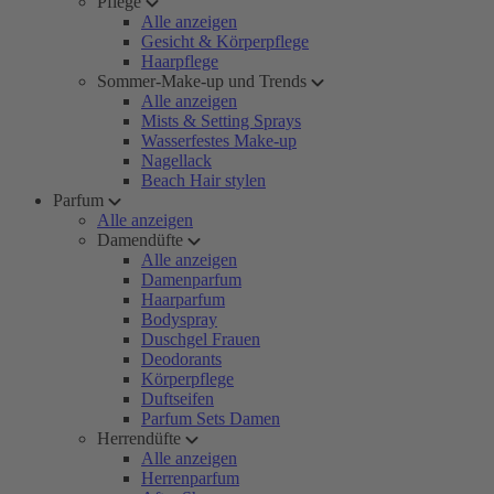
Pflege
Alle anzeigen
Gesicht & Körperpflege
Haarpflege
Sommer-Make-up und Trends
Alle anzeigen
Mists & Setting Sprays
Wasserfestes Make-up
Nagellack
Beach Hair stylen
Parfum
Alle anzeigen
Damendüfte
Alle anzeigen
Damenparfum
Haarparfum
Bodyspray
Duschgel Frauen
Deodorants
Körperpflege
Duftseifen
Parfum Sets Damen
Herrendüfte
Alle anzeigen
Herrenparfum