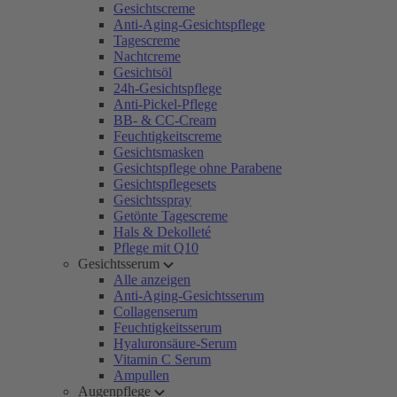
Gesichtscreme
Anti-Aging-Gesichtspflege
Tagescreme
Nachtcreme
Gesichtsöl
24h-Gesichtspflege
Anti-Pickel-Pflege
BB- & CC-Cream
Feuchtigkeitscreme
Gesichtsmasken
Gesichtspflege ohne Parabene
Gesichtspflegesets
Gesichtsspray
Getönte Tagescreme
Hals & Dekolleté
Pflege mit Q10
Gesichtsserum
Alle anzeigen
Anti-Aging-Gesichtsserum
Collagenserum
Feuchtigkeitsserum
Hyaluronsäure-Serum
Vitamin C Serum
Ampullen
Augenpflege