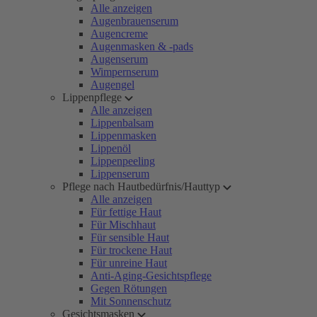
Alle anzeigen
Augenbrauenserum
Augencreme
Augenmasken & -pads
Augenserum
Wimpernserum
Augengel
Lippenpflege
Alle anzeigen
Lippenbalsam
Lippenmasken
Lippenöl
Lippenpeeling
Lippenserum
Pflege nach Hautbedürfnis/Hauttyp
Alle anzeigen
Für fettige Haut
Für Mischhaut
Für sensible Haut
Für trockene Haut
Für unreine Haut
Anti-Aging-Gesichtspflege
Gegen Rötungen
Mit Sonnenschutz
Gesichtsmasken