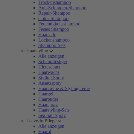
Trockenshampoo
Anti-Schuppen-Shampoo
Repair-Shampoo
Color-Shampoo
Feuchtigkeitsshampoo
Festes Shampoo
Haarseife
Lockenshampoo
Shampoo-Sets
Haarstyling
Alle anzeigen
Schaumfestiger
Hitzeschutz
Haarwachs
Styling Spray
Ansatzspray
Haarcreme & Stylingcreme
Haargel
Haarpuder
Haarspray
Haarstyling-Sets
Sea Salt Spray
Leave-In Pflege
Alle anzeigen
Haaröl