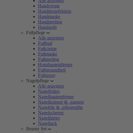
Alle anzeigen
Handcreme
Handdesinfektion
Handmaske
Handpeeling
Handseife
Fußpflege
Alle anzeigen
Fußbad
Fußcreme
Fußmaske
Fußpeeling
Hornhautentferner
Fußgesundheit
Fußspray
Nagelpflege
Alle anzeigen
Nagelfeilen
Nagelhautentferner
Nagelknipser & -zangen
Nagelöle & -pflegestifte
Nagelscheren
Nagelhärter
Nagellack
Beauty Set