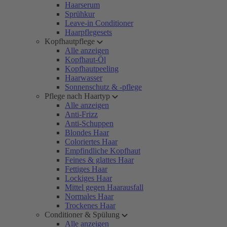
Haarserum
Sprühkur
Leave-in Conditioner
Haarpflegesets
Kopfhautpflege
Alle anzeigen
Kopfhaut-Öl
Kopfhautpeeling
Haarwasser
Sonnenschutz & -pflege
Pflege nach Haartyp
Alle anzeigen
Anti-Frizz
Anti-Schuppen
Blondes Haar
Coloriertes Haar
Empfindliche Kopfhaut
Feines & glattes Haar
Fettiges Haar
Lockiges Haar
Mittel gegen Haarausfall
Normales Haar
Trockenes Haar
Conditioner & Spülung
Alle anzeigen