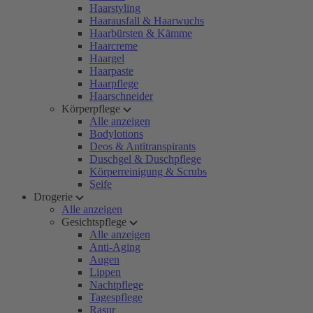
Haarstyling
Haarausfall & Haarwuchs
Haarbürsten & Kämme
Haarcreme
Haargel
Haarpaste
Haarpflege
Haarschneider
Körperpflege
Alle anzeigen
Bodylotions
Deos & Antitranspirants
Duschgel & Duschpflege
Körperreinigung & Scrubs
Seife
Drogerie
Alle anzeigen
Gesichtspflege
Alle anzeigen
Anti-Aging
Augen
Lippen
Nachtpflege
Tagespflege
Rasur