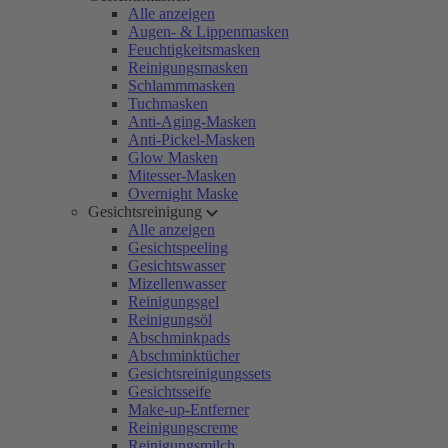
Alle anzeigen
Augen- & Lippenmasken
Feuchtigkeitsmasken
Reinigungsmasken
Schlammmasken
Tuchmasken
Anti-Aging-Masken
Anti-Pickel-Masken
Glow Masken
Mitesser-Masken
Overnight Maske
Gesichtsreinigung
Alle anzeigen
Gesichtspeeling
Gesichtswasser
Mizellenwasser
Reinigungsgel
Reinigungsöl
Abschminkpads
Abschminktücher
Gesichtsreinigungssets
Gesichtsseife
Make-up-Entferner
Reinigungscreme
Reinigungsmilch