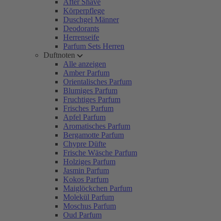
After Shave
Körperpflege
Duschgel Männer
Deodorants
Herrenseife
Parfum Sets Herren
Duftnoten
Alle anzeigen
Amber Parfum
Orientalisches Parfum
Blumiges Parfum
Fruchtiges Parfum
Frisches Parfum
Apfel Parfum
Aromatisches Parfum
Bergamotte Parfum
Chypre Düfte
Frische Wäsche Parfum
Holziges Parfum
Jasmin Parfum
Kokos Parfum
Maiglöckchen Parfum
Molekül Parfum
Moschus Parfum
Oud Parfum