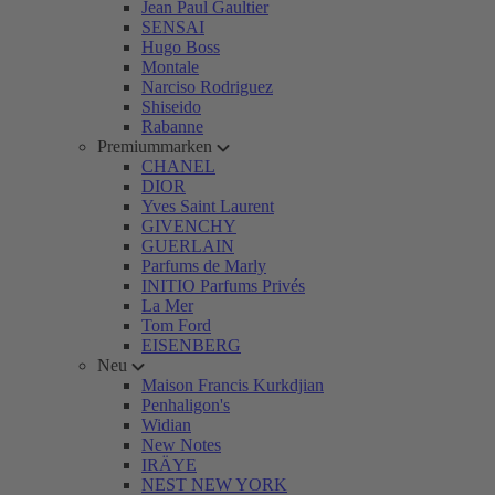
Jean Paul Gaultier
SENSAI
Hugo Boss
Montale
Narciso Rodriguez
Shiseido
Rabanne
Premiummarken
CHANEL
DIOR
Yves Saint Laurent
GIVENCHY
GUERLAIN
Parfums de Marly
INITIO Parfums Privés
La Mer
Tom Ford
EISENBERG
Neu
Maison Francis Kurkdjian
Penhaligon's
Widian
New Notes
IRÄYE
NEST NEW YORK