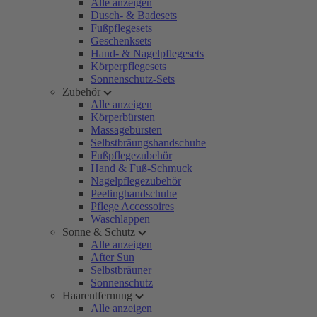
Alle anzeigen
Dusch- & Badesets
Fußpflegesets
Geschenksets
Hand- & Nagelpflegesets
Körperpflegesets
Sonnenschutz-Sets
Zubehör
Alle anzeigen
Körperbürsten
Massagebürsten
Selbstbräungshandschuhe
Fußpflegezubehör
Hand & Fuß-Schmuck
Nagelpflegezubehör
Peelinghandschuhe
Pflege Accessoires
Waschlappen
Sonne & Schutz
Alle anzeigen
After Sun
Selbstbräuner
Sonnenschutz
Haarentfernung
Alle anzeigen