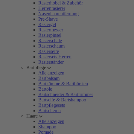
Rasierhobel & Zubehör
Herrenrasierer
Nasenhaarentfernung
Pre-Shave
Rasiergel
Rasiermesser
Rasierpinsel
Rasierschale
Rasierschaum
Rasierseife
Rasiersets Herren
Rasierständer
Bartpflege
Alle anzeigen
Bartbalsam
Bartkämme & Bartbürsten
Bartöle
Bartschneider & Barttrimmer
Bartseife & Bartshampoo
Bartpflegesets
Bartscheren
Haare
Alle anzeigen
Shampoo
Pomade