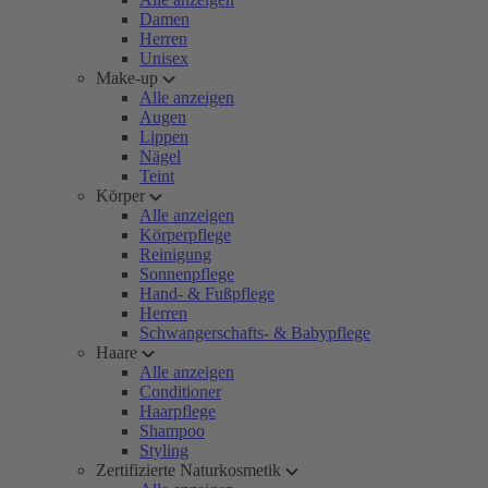
Damen
Herren
Unisex
Make-up
Alle anzeigen
Augen
Lippen
Nägel
Teint
Körper
Alle anzeigen
Körperpflege
Reinigung
Sonnenpflege
Hand- & Fußpflege
Herren
Schwangerschafts- & Babypflege
Haare
Alle anzeigen
Conditioner
Haarpflege
Shampoo
Styling
Zertifizierte Naturkosmetik