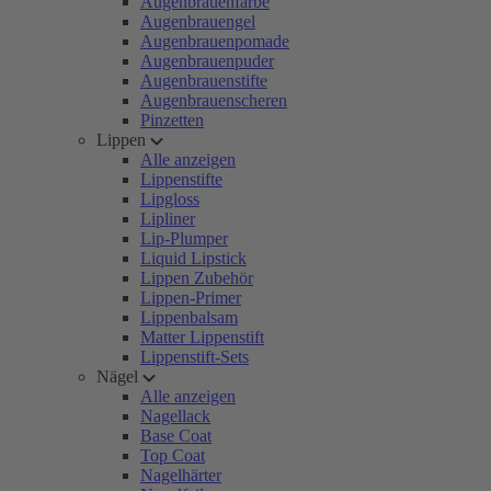
Augenbrauenfarbe
Augenbrauengel
Augenbrauenpomade
Augenbrauenpuder
Augenbrauenstifte
Augenbrauenscheren
Pinzetten
Lippen
Alle anzeigen
Lippenstifte
Lipgloss
Lipliner
Lip-Plumper
Liquid Lipstick
Lippen Zubehör
Lippen-Primer
Lippenbalsam
Matter Lippenstift
Lippenstift-Sets
Nägel
Alle anzeigen
Nagellack
Base Coat
Top Coat
Nagelhärter