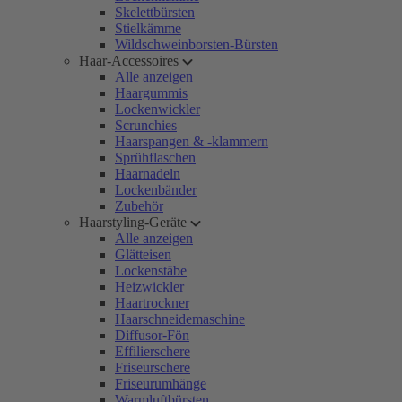
Skelettbürsten
Stielkämme
Wildschweinborsten-Bürsten
Haar-Accessoires
Alle anzeigen
Haargummis
Lockenwickler
Scrunchies
Haarspangen & -klammern
Sprühflaschen
Haarnadeln
Lockenbänder
Zubehör
Haarstyling-Geräte
Alle anzeigen
Glätteisen
Lockenstäbe
Heizwickler
Haartrockner
Haarschneidemaschine
Diffusor-Fön
Effilierschere
Friseurschere
Friseurumhänge
Warmluftbürsten