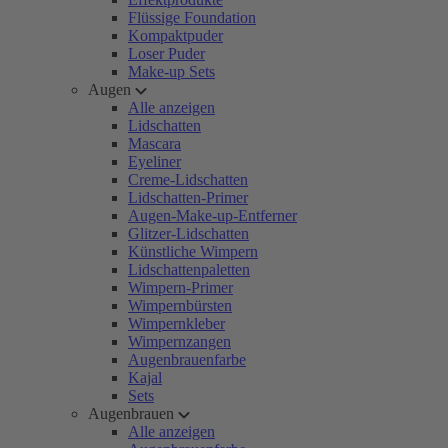
Flüssige Foundation
Kompaktpuder
Loser Puder
Make-up Sets
Augen
Alle anzeigen
Lidschatten
Mascara
Eyeliner
Creme-Lidschatten
Lidschatten-Primer
Augen-Make-up-Entferner
Glitzer-Lidschatten
Künstliche Wimpern
Lidschattenpaletten
Wimpern-Primer
Wimpernbürsten
Wimpernkleber
Wimpernzangen
Augenbrauenfarbe
Kajal
Sets
Augenbrauen
Alle anzeigen