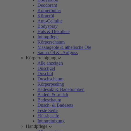
Deodorant
Körperbutter
Körperöl
Anti-Cellulite
Bodyspray
Hals & Dekolleté
Intimpflege
Körperschaum
Massageöle & ätherische Öle
Sauna-Öl & -Aufguss
Körperreinigung
Alle anzeigen
Duschgel
Duschöl
Duschschaum
Körperpeeling
Badesalz & Badebomben
Badeöl & -milch
Badeschaum
Dusch- & Badesets
Feste Seife
Flüssigseife
Intimreinigung
Handpflege