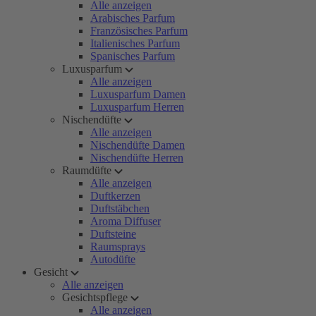
Alle anzeigen
Arabisches Parfum
Französisches Parfum
Italienisches Parfum
Spanisches Parfum
Luxusparfum
Alle anzeigen
Luxusparfum Damen
Luxusparfum Herren
Nischendüfte
Alle anzeigen
Nischendüfte Damen
Nischendüfte Herren
Raumdüfte
Alle anzeigen
Duftkerzen
Duftstäbchen
Aroma Diffuser
Duftsteine
Raumsprays
Autodüfte
Gesicht
Alle anzeigen
Gesichtspflege
Alle anzeigen