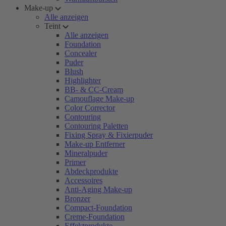
Make-up
Alle anzeigen
Teint
Alle anzeigen
Foundation
Concealer
Puder
Blush
Highlighter
BB- & CC-Cream
Camouflage Make-up
Color Corrector
Contouring
Contouring Paletten
Fixing Spray & Fixierpuder
Make-up Entferner
Mineralpuder
Primer
Abdeckprodukte
Accessoires
Anti-Aging Make-up
Bronzer
Compact-Foundation
Creme-Foundation
Effektprodukte