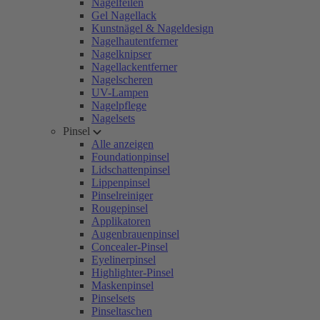
Nagelfeilen
Gel Nagellack
Kunstnägel & Nageldesign
Nagelhautentferner
Nagelknipser
Nagellackentferner
Nagelscheren
UV-Lampen
Nagelpflege
Nagelsets
Pinsel
Alle anzeigen
Foundationpinsel
Lidschattenpinsel
Lippenpinsel
Pinselreiniger
Rougepinsel
Applikatoren
Augenbrauenpinsel
Concealer-Pinsel
Eyelinerpinsel
Highlighter-Pinsel
Maskenpinsel
Pinselsets
Pinseltaschen