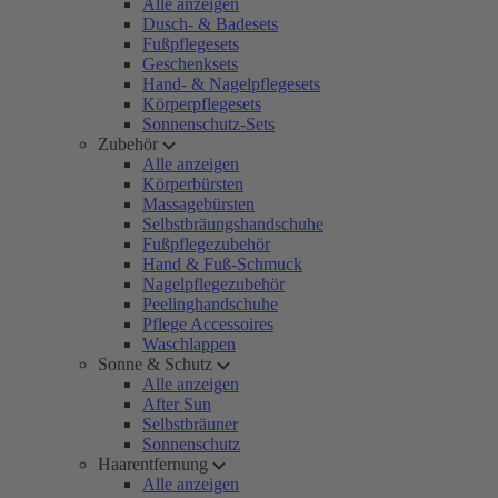
Alle anzeigen
Dusch- & Badesets
Fußpflegesets
Geschenksets
Hand- & Nagelpflegesets
Körperpflegesets
Sonnenschutz-Sets
Zubehör
Alle anzeigen
Körperbürsten
Massagebürsten
Selbstbräungshandschuhe
Fußpflegezubehör
Hand & Fuß-Schmuck
Nagelpflegezubehör
Peelinghandschuhe
Pflege Accessoires
Waschlappen
Sonne & Schutz
Alle anzeigen
After Sun
Selbstbräuner
Sonnenschutz
Haarentfernung
Alle anzeigen