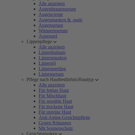
Alle anzeigen
Augenbrauenserum
Augencreme
Augenmasken & -pads
Augenserum
Wimpernserum
Augengel
Lippenpflege
Alle anzeigen
Lippenbalsam
Lippenmasken
Lippenöl
Lippenpeeling
Lippenserum
Pflege nach Hautbedürfnis/Hauttyp
Alle anzeigen
Für fettige Haut
Für Mischhaut
Für sensible Haut
Für trockene Haut
Für unreine Haut
Anti-Aging-Gesichtspflege
Gegen Rötungen
Mit Sonnenschutz
Gesichtsmasken