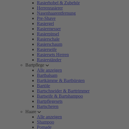
Rasierhobel & Zubehör
Herrenrasierer
Nasenhaarentfernung
Pre-Shave
Rasiergel
Rasiermesser
Rasierpinsel
Rasierschale
Rasierschaum
Rasierseife
Rasiersets Herren
Rasierständer
Bartpflege
Alle anzeigen
Bartbalsam
Bartkämme & Bartbürsten
Bartöle
Bartschneider & Barttrimmer
Bartseife & Bartshampoo
Bartpflegesets
Bartscheren
Haare
Alle anzeigen
Shampoo
Pomade