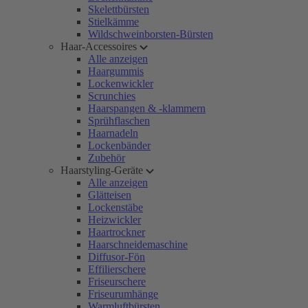
Skelettbürsten
Stielkämme
Wildschweinborsten-Bürsten
Haar-Accessoires
Alle anzeigen
Haargummis
Lockenwickler
Scrunchies
Haarspangen & -klammern
Sprühflaschen
Haarnadeln
Lockenbänder
Zubehör
Haarstyling-Geräte
Alle anzeigen
Glätteisen
Lockenstäbe
Heizwickler
Haartrockner
Haarschneidemaschine
Diffusor-Fön
Effilierschere
Friseurschere
Friseurumhänge
Warmluftbürsten