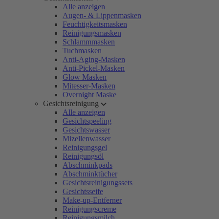
Alle anzeigen
Augen- & Lippenmasken
Feuchtigkeitsmasken
Reinigungsmasken
Schlammmasken
Tuchmasken
Anti-Aging-Masken
Anti-Pickel-Masken
Glow Masken
Mitesser-Masken
Overnight Maske
Gesichtsreinigung
Alle anzeigen
Gesichtspeeling
Gesichtswasser
Mizellenwasser
Reinigungsgel
Reinigungsöl
Abschminkpads
Abschminktücher
Gesichtsreinigungssets
Gesichtsseife
Make-up-Entferner
Reinigungscreme
Reinigungsmilch