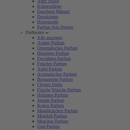
After Shave
Körperpflege
Duschgel Männer
Deodorants
Herrenseife
Parfum Sets Herren
Duftnoten
Alle anzeigen
Amber Parfum
Orientalisches Parfum
Blumiges Parfum
Fruchtiges Parfum
Frisches Parfum
Apfel Parfum
Aromatisches Parfum
Bergamotte Parfum
Chypre Düfte
Frische Wäsche Parfum
Holziges Parfum
Jasmin Parfum
Kokos Parfum
Maiglöckchen Parfum
Molekül Parfum
Moschus Parfum
Oud Parfum