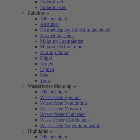
Puderpinsel
Puderquasten
Zubehör
Alle anzeigen
Anspitzer
Kosmetikspiegel & Schminkspiegel
Kosmetiktaschen
Make-up Leerpaletten
Make-up Schwämme
Blotting Paper
Nägel
Augen
Lippen
Sets
Teint
Wasserfestes Make-up
Alle anzeigen
Wasserfeste Eyeliner
Wasserfeste Foundation
Wasserfeste Mascara
Wasserfester Concealer
Wasserfester Lidschatten
Wasserfeste Augenbrauenstifte
Highlights
Alle anzeigen