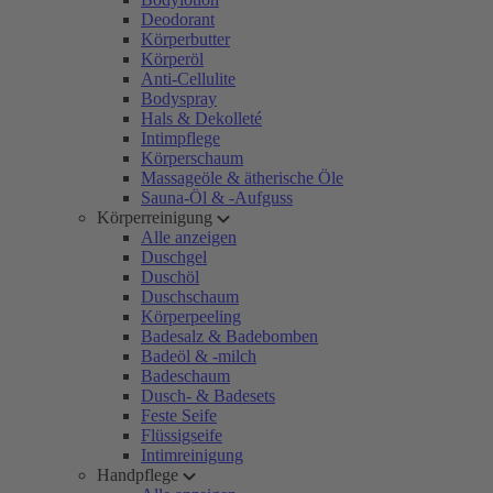
Deodorant
Körperbutter
Körperöl
Anti-Cellulite
Bodyspray
Hals & Dekolleté
Intimpflege
Körperschaum
Massageöle & ätherische Öle
Sauna-Öl & -Aufguss
Körperreinigung
Alle anzeigen
Duschgel
Duschöl
Duschschaum
Körperpeeling
Badesalz & Badebomben
Badeöl & -milch
Badeschaum
Dusch- & Badesets
Feste Seife
Flüssigseife
Intimreinigung
Handpflege