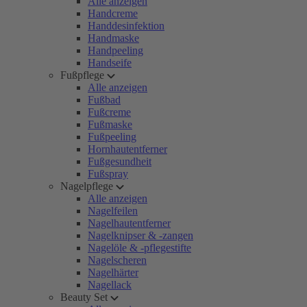
Alle anzeigen
Handcreme
Handdesinfektion
Handmaske
Handpeeling
Handseife
Fußpflege
Alle anzeigen
Fußbad
Fußcreme
Fußmaske
Fußpeeling
Hornhautentferner
Fußgesundheit
Fußspray
Nagelpflege
Alle anzeigen
Nagelfeilen
Nagelhautentferner
Nagelknipser & -zangen
Nagelöle & -pflegestifte
Nagelscheren
Nagelhärter
Nagellack
Beauty Set