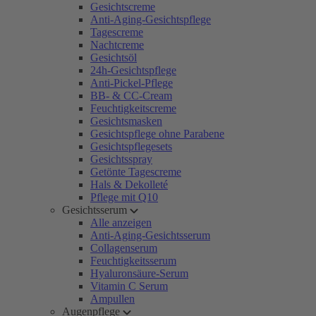
Gesichtscreme
Anti-Aging-Gesichtspflege
Tagescreme
Nachtcreme
Gesichtsöl
24h-Gesichtspflege
Anti-Pickel-Pflege
BB- & CC-Cream
Feuchtigkeitscreme
Gesichtsmasken
Gesichtspflege ohne Parabene
Gesichtspflegesets
Gesichtsspray
Getönte Tagescreme
Hals & Dekolleté
Pflege mit Q10
Gesichtsserum
Alle anzeigen
Anti-Aging-Gesichtsserum
Collagenserum
Feuchtigkeitsserum
Hyaluronsäure-Serum
Vitamin C Serum
Ampullen
Augenpflege