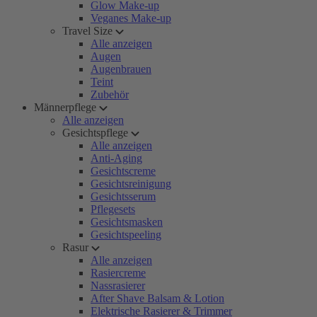
Glow Make-up
Veganes Make-up
Travel Size
Alle anzeigen
Augen
Augenbrauen
Teint
Zubehör
Männerpflege
Alle anzeigen
Gesichtspflege
Alle anzeigen
Anti-Aging
Gesichtscreme
Gesichtsreinigung
Gesichtsserum
Pflegesets
Gesichtsmasken
Gesichtspeeling
Rasur
Alle anzeigen
Rasiercreme
Nassrasierer
After Shave Balsam & Lotion
Elektrische Rasierer & Trimmer