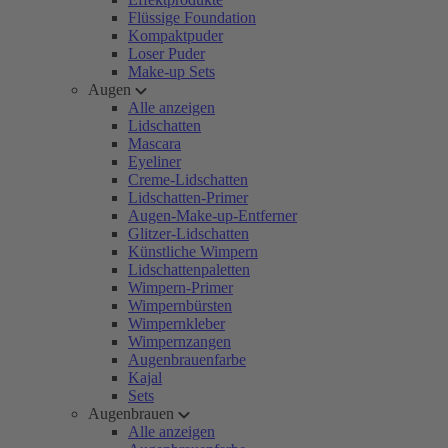
Flüssige Foundation
Kompaktpuder
Loser Puder
Make-up Sets
Augen
Alle anzeigen
Lidschatten
Mascara
Eyeliner
Creme-Lidschatten
Lidschatten-Primer
Augen-Make-up-Entferner
Glitzer-Lidschatten
Künstliche Wimpern
Lidschattenpaletten
Wimpern-Primer
Wimpernbürsten
Wimpernkleber
Wimpernzangen
Augenbrauenfarbe
Kajal
Sets
Augenbrauen
Alle anzeigen