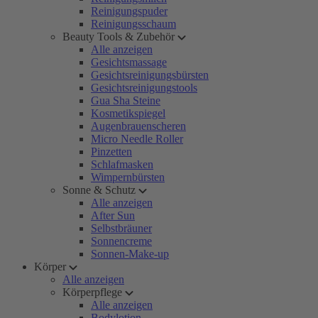
Reinigungspuder
Reinigungsschaum
Beauty Tools & Zubehör
Alle anzeigen
Gesichtsmassage
Gesichtsreinigungsbürsten
Gesichtsreinigungstools
Gua Sha Steine
Kosmetikspiegel
Augenbrauenscheren
Micro Needle Roller
Pinzetten
Schlafmasken
Wimpernbürsten
Sonne & Schutz
Alle anzeigen
After Sun
Selbstbräuner
Sonnencreme
Sonnen-Make-up
Körper
Alle anzeigen
Körperpflege
Alle anzeigen
Bodylotion