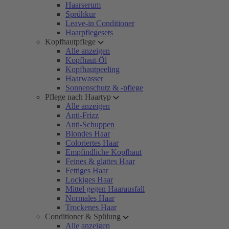
Haarserum
Sprühkur
Leave-in Conditioner
Haarpflegesets
Kopfhautpflege
Alle anzeigen
Kopfhaut-Öl
Kopfhautpeeling
Haarwasser
Sonnenschutz & -pflege
Pflege nach Haartyp
Alle anzeigen
Anti-Frizz
Anti-Schuppen
Blondes Haar
Coloriertes Haar
Empfindliche Kopfhaut
Feines & glattes Haar
Fettiges Haar
Lockiges Haar
Mittel gegen Haarausfall
Normales Haar
Trockenes Haar
Conditioner & Spülung
Alle anzeigen