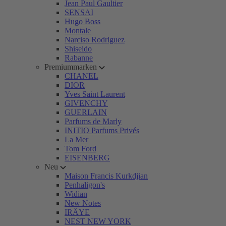
Jean Paul Gaultier
SENSAI
Hugo Boss
Montale
Narciso Rodriguez
Shiseido
Rabanne
Premiummarken
CHANEL
DIOR
Yves Saint Laurent
GIVENCHY
GUERLAIN
Parfums de Marly
INITIO Parfums Privés
La Mer
Tom Ford
EISENBERG
Neu
Maison Francis Kurkdjian
Penhaligon's
Widian
New Notes
IRÄYE
NEST NEW YORK