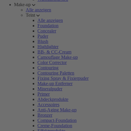
Make-up
Alle anzeigen
Teint
Alle anzeigen
Foundation
Concealer
Puder
Blush
Highlighter
BB- & CC-Cream
Camouflage Make-up
Color Corrector
Contouring
Contouring Paletten
Fixing Spray & Fixierpuder
Make-up Entferner
Mineralpuder
Primer
Abdeckprodukte
Accessoires
Anti-Aging Make-up
Bronzer
Compact-Foundation
Creme-Foundation
Effektprodukte