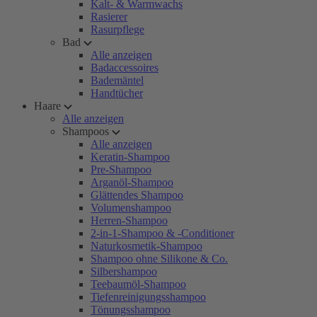
Kalt- & Warmwachs
Rasierer
Rasurpflege
Bad
Alle anzeigen
Badaccessoires
Bademäntel
Handtücher
Haare
Alle anzeigen
Shampoos
Alle anzeigen
Keratin-Shampoo
Pre-Shampoo
Arganöl-Shampoo
Glättendes Shampoo
Volumenshampoo
Herren-Shampoo
2-in-1-Shampoo & -Conditioner
Naturkosmetik-Shampoo
Shampoo ohne Silikone & Co.
Silbershampoo
Teebaumöl-Shampoo
Tiefenreinigungsshampoo
Tönungsshampoo