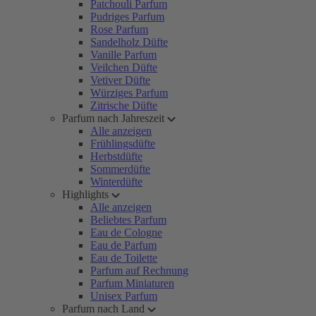
Patchouli Parfum
Pudriges Parfum
Rose Parfum
Sandelholz Düfte
Vanille Parfum
Veilchen Düfte
Vetiver Düfte
Würziges Parfum
Zitrische Düfte
Parfum nach Jahreszeit
Alle anzeigen
Frühlingsdüfte
Herbstdüfte
Sommerdüfte
Winterdüfte
Highlights
Alle anzeigen
Beliebtes Parfum
Eau de Cologne
Eau de Parfum
Eau de Toilette
Parfum auf Rechnung
Parfum Miniaturen
Unisex Parfum
Parfum nach Land