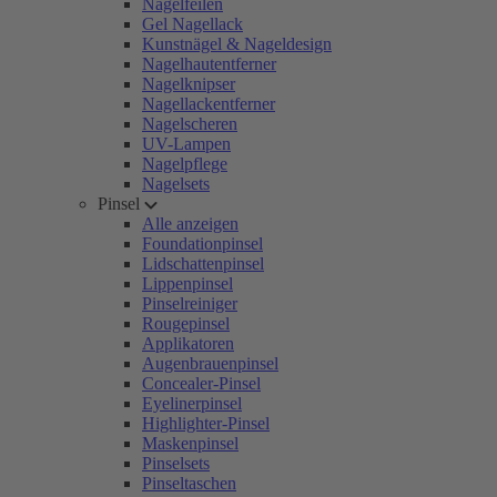
Nagelfeilen
Gel Nagellack
Kunstnägel & Nageldesign
Nagelhautentferner
Nagelknipser
Nagellackentferner
Nagelscheren
UV-Lampen
Nagelpflege
Nagelsets
Pinsel
Alle anzeigen
Foundationpinsel
Lidschattenpinsel
Lippenpinsel
Pinselreiniger
Rougepinsel
Applikatoren
Augenbrauenpinsel
Concealer-Pinsel
Eyelinerpinsel
Highlighter-Pinsel
Maskenpinsel
Pinselsets
Pinseltaschen