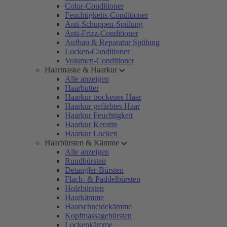
Color-Conditioner
Feuchtigkeits-Conditioner
Anti-Schuppen-Spülung
Anti-Frizz-Conditioner
Aufbau & Reparatur Spülung
Locken-Conditioner
Volumen-Conditioner
Haarmaske & Haarkur
Alle anzeigen
Haarbutter
Haarkur trockenes Haar
Haarkur gefärbtes Haar
Haarkur Feuchtigkeit
Haarkur Keratin
Haarkur Locken
Haarbürsten & Kämme
Alle anzeigen
Rundbürsten
Detangler-Bürsten
Flach- & Paddelbürsten
Holzbürsten
Haarkämme
Haarschneidekämme
Kopfmassagebürsten
Lockenkämme