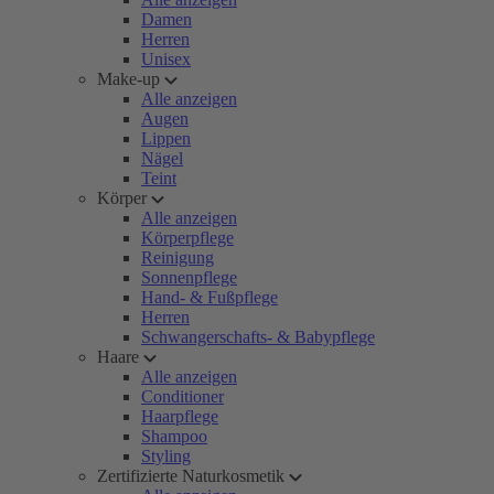
Damen
Herren
Unisex
Make-up
Alle anzeigen
Augen
Lippen
Nägel
Teint
Körper
Alle anzeigen
Körperpflege
Reinigung
Sonnenpflege
Hand- & Fußpflege
Herren
Schwangerschafts- & Babypflege
Haare
Alle anzeigen
Conditioner
Haarpflege
Shampoo
Styling
Zertifizierte Naturkosmetik