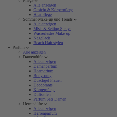
Pflege
Alle anzeigen
Gesicht & Körperpflege
Haarpflege
Sommer-Make-up und Trends
Alle anzeigen
Mists & Setting Sprays
Wasserfestes Make-up
Nagellack
Beach Hair stylen
Parfum
Alle anzeigen
Damendüfte
Alle anzeigen
Damenparfum
Haarparfum
Bodyspray
Duschgel Frauen
Deodorants
Körperpflege
Duftseifen
Parfum Sets Damen
Herrendüfte
Alle anzeigen
Herrenparfum