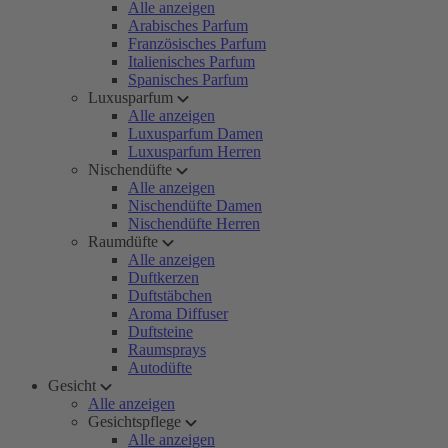
Alle anzeigen
Arabisches Parfum
Französisches Parfum
Italienisches Parfum
Spanisches Parfum
Luxusparfum
Alle anzeigen
Luxusparfum Damen
Luxusparfum Herren
Nischendüfte
Alle anzeigen
Nischendüfte Damen
Nischendüfte Herren
Raumdüfte
Alle anzeigen
Duftkerzen
Duftstäbchen
Aroma Diffuser
Duftsteine
Raumsprays
Autodüfte
Gesicht
Alle anzeigen
Gesichtspflege
Alle anzeigen