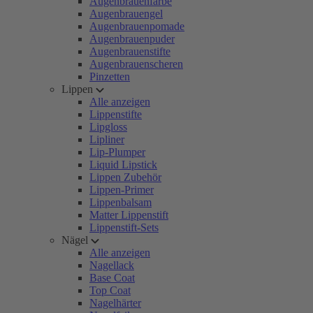
Augenbrauenfarbe
Augenbrauengel
Augenbrauenpomade
Augenbrauenpuder
Augenbrauenstifte
Augenbrauenscheren
Pinzetten
Lippen
Alle anzeigen
Lippenstifte
Lipgloss
Lipliner
Lip-Plumper
Liquid Lipstick
Lippen Zubehör
Lippen-Primer
Lippenbalsam
Matter Lippenstift
Lippenstift-Sets
Nägel
Alle anzeigen
Nagellack
Base Coat
Top Coat
Nagelhärter