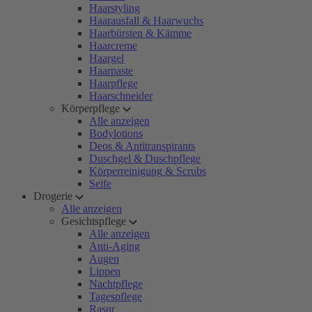
Haarstyling
Haarausfall & Haarwuchs
Haarbürsten & Kämme
Haarcreme
Haargel
Haarpaste
Haarpflege
Haarschneider
Körperpflege
Alle anzeigen
Bodylotions
Deos & Antitranspirants
Duschgel & Duschpflege
Körperreinigung & Scrubs
Seife
Drogerie
Alle anzeigen
Gesichtspflege
Alle anzeigen
Anti-Aging
Augen
Lippen
Nachtpflege
Tagespflege
Rasur