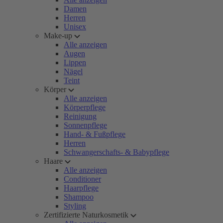
Damen
Herren
Unisex
Make-up
Alle anzeigen
Augen
Lippen
Nägel
Teint
Körper
Alle anzeigen
Körperpflege
Reinigung
Sonnenpflege
Hand- & Fußpflege
Herren
Schwangerschafts- & Babypflege
Haare
Alle anzeigen
Conditioner
Haarpflege
Shampoo
Styling
Zertifizierte Naturkosmetik