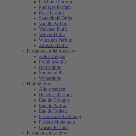
Patchouli Parfum
Pudriges Parfum
Rose Parfum
Sandelholz Düfte
Vanille Parfum
Veilchen Düfte
Vetiver Düfte
Würziges Parfum
Zitrische Düfte
Parfum nach Jahreszeit
Alle anzeigen
Frühlingsdüfte
Herbstdüfte
Sommerdüfte
Winterdüfte
Highlights
Alle anzeigen
Beliebtes Parfum
Eau de Cologne
Eau de Parfum
Eau de Toilette
Parfum auf Rechnung
Parfum Miniaturen
Unisex Parfum
Parfum nach Land