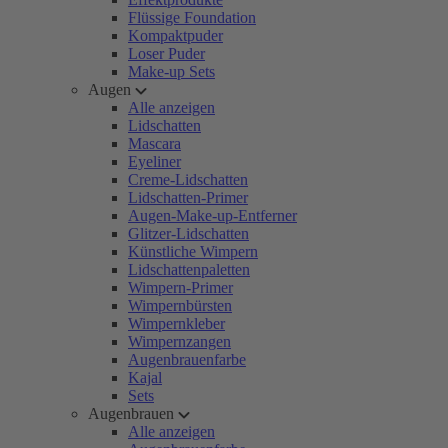
Flüssige Foundation
Kompaktpuder
Loser Puder
Make-up Sets
Augen
Alle anzeigen
Lidschatten
Mascara
Eyeliner
Creme-Lidschatten
Lidschatten-Primer
Augen-Make-up-Entferner
Glitzer-Lidschatten
Künstliche Wimpern
Lidschattenpaletten
Wimpern-Primer
Wimpernbürsten
Wimpernkleber
Wimpernzangen
Augenbrauenfarbe
Kajal
Sets
Augenbrauen
Alle anzeigen