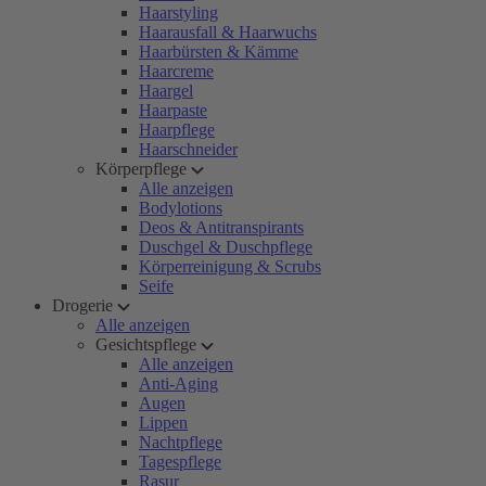
Haarstyling
Haarausfall & Haarwuchs
Haarbürsten & Kämme
Haarcreme
Haargel
Haarpaste
Haarpflege
Haarschneider
Körperpflege
Alle anzeigen
Bodylotions
Deos & Antitranspirants
Duschgel & Duschpflege
Körperreinigung & Scrubs
Seife
Drogerie
Alle anzeigen
Gesichtspflege
Alle anzeigen
Anti-Aging
Augen
Lippen
Nachtpflege
Tagespflege
Rasur