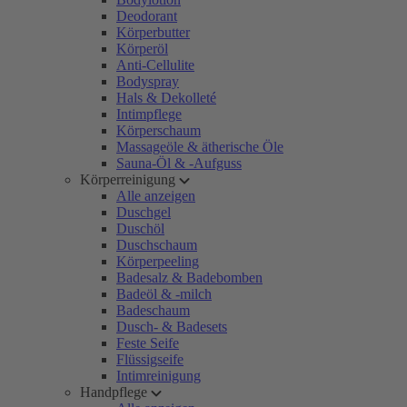
Deodorant
Körperbutter
Körperöl
Anti-Cellulite
Bodyspray
Hals & Dekolleté
Intimpflege
Körperschaum
Massageöle & ätherische Öle
Sauna-Öl & -Aufguss
Körperreinigung
Alle anzeigen
Duschgel
Duschöl
Duschschaum
Körperpeeling
Badesalz & Badebomben
Badeöl & -milch
Badeschaum
Dusch- & Badesets
Feste Seife
Flüssigseife
Intimreinigung
Handpflege