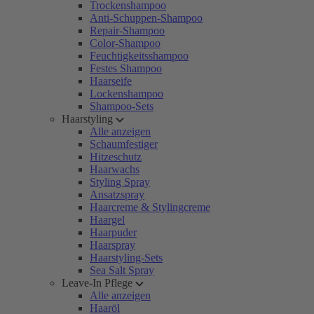
Trockenshampoo
Anti-Schuppen-Shampoo
Repair-Shampoo
Color-Shampoo
Feuchtigkeitsshampoo
Festes Shampoo
Haarseife
Lockenshampoo
Shampoo-Sets
Haarstyling
Alle anzeigen
Schaumfestiger
Hitzeschutz
Haarwachs
Styling Spray
Ansatzspray
Haarcreme & Stylingcreme
Haargel
Haarpuder
Haarspray
Haarstyling-Sets
Sea Salt Spray
Leave-In Pflege
Alle anzeigen
Haaröl