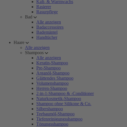
Kalt- & Warmwachs
Rasierer
Rasurpflege
Bad
Alle anzeigen
Badaccessoires
Bademäntel
Handtücher
Haare
Alle anzeigen
Shampoos
Alle anzeigen
Keratin-Shampoo
Pre-Shampoo
Arganöl-Shampoo
Glättendes Shampoo
Volumenshampoo
Herren-Shampoo
2-in-1-Shampoo & -Conditioner
Naturkosmetik-Shampoo
Shampoo ohne Silikone & Co.
Silbershampoo
Teebaumöl-Shampoo
Tiefenreinigungsshampoo
Tönungsshampoo