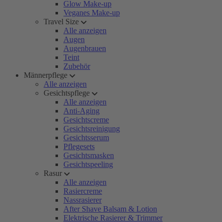
Glow Make-up
Veganes Make-up
Travel Size
Alle anzeigen
Augen
Augenbrauen
Teint
Zubehör
Männerpflege
Alle anzeigen
Gesichtspflege
Alle anzeigen
Anti-Aging
Gesichtscreme
Gesichtsreinigung
Gesichtsserum
Pflegesets
Gesichtsmasken
Gesichtspeeling
Rasur
Alle anzeigen
Rasiercreme
Nassrasierer
After Shave Balsam & Lotion
Elektrische Rasierer & Trimmer