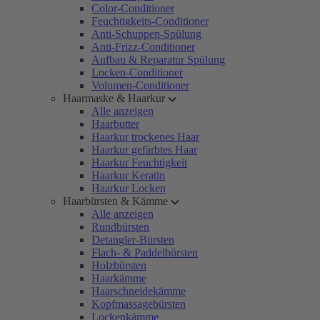
Color-Conditioner
Feuchtigkeits-Conditioner
Anti-Schuppen-Spülung
Anti-Frizz-Conditioner
Aufbau & Reparatur Spülung
Locken-Conditioner
Volumen-Conditioner
Haarmaske & Haarkur
Alle anzeigen
Haarbutter
Haarkur trockenes Haar
Haarkur gefärbtes Haar
Haarkur Feuchtigkeit
Haarkur Keratin
Haarkur Locken
Haarbürsten & Kämme
Alle anzeigen
Rundbürsten
Detangler-Bürsten
Flach- & Paddelbürsten
Holzbürsten
Haarkämme
Haarschneidekämme
Kopfmassagebürsten
Lockenkämme