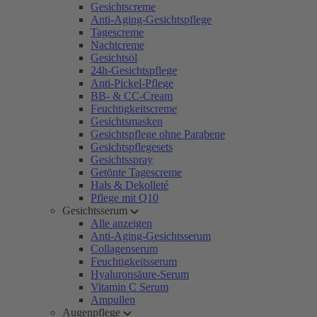
Gesichtscreme
Anti-Aging-Gesichtspflege
Tagescreme
Nachtcreme
Gesichtsöl
24h-Gesichtspflege
Anti-Pickel-Pflege
BB- & CC-Cream
Feuchtigkeitscreme
Gesichtsmasken
Gesichtspflege ohne Parabene
Gesichtspflegesets
Gesichtsspray
Getönte Tagescreme
Hals & Dekolleté
Pflege mit Q10
Gesichtsserum
Alle anzeigen
Anti-Aging-Gesichtsserum
Collagenserum
Feuchtigkeitsserum
Hyaluronsäure-Serum
Vitamin C Serum
Ampullen
Augenpflege