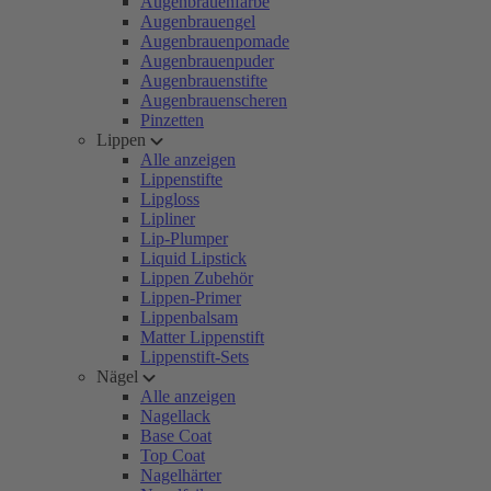
Augenbrauenfarbe
Augenbrauengel
Augenbrauenpomade
Augenbrauenpuder
Augenbrauenstifte
Augenbrauenscheren
Pinzetten
Lippen
Alle anzeigen
Lippenstifte
Lipgloss
Lipliner
Lip-Plumper
Liquid Lipstick
Lippen Zubehör
Lippen-Primer
Lippenbalsam
Matter Lippenstift
Lippenstift-Sets
Nägel
Alle anzeigen
Nagellack
Base Coat
Top Coat
Nagelhärter