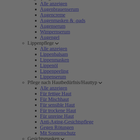
Alle anzeigen
Augenbrauenserum
Augencreme
Augenmasken & -pads
Augenserum
Wimpernserum
Augengel
Lippenpflege
Alle anzeigen
Lippenbalsam
Lippenmasken
Lippenöl
Lippenpeeling
Lippenserum
Pflege nach Hautbedürfnis/Hauttyp
Alle anzeigen
Für fettige Haut
Für Mischhaut
Für sensible Haut
Für trockene Haut
Für unreine Haut
Anti-Aging-Gesichtspflege
Gegen Rötungen
Mit Sonnenschutz
Gesichtsmasken