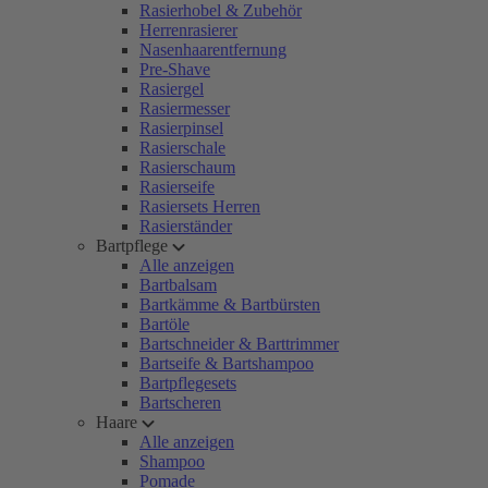
Rasierhobel & Zubehör
Herrenrasierer
Nasenhaarentfernung
Pre-Shave
Rasiergel
Rasiermesser
Rasierpinsel
Rasierschale
Rasierschaum
Rasierseife
Rasiersets Herren
Rasierständer
Bartpflege
Alle anzeigen
Bartbalsam
Bartkämme & Bartbürsten
Bartöle
Bartschneider & Barttrimmer
Bartseife & Bartshampoo
Bartpflegesets
Bartscheren
Haare
Alle anzeigen
Shampoo
Pomade