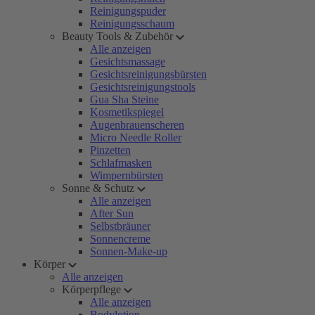
Reinigungspuder
Reinigungsschaum
Beauty Tools & Zubehör
Alle anzeigen
Gesichtsmassage
Gesichtsreinigungsbürsten
Gesichtsreinigungstools
Gua Sha Steine
Kosmetikspiegel
Augenbrauenscheren
Micro Needle Roller
Pinzetten
Schlafmasken
Wimpernbürsten
Sonne & Schutz
Alle anzeigen
After Sun
Selbstbräuner
Sonnencreme
Sonnen-Make-up
Körper
Alle anzeigen
Körperpflege
Alle anzeigen
Bodylotion