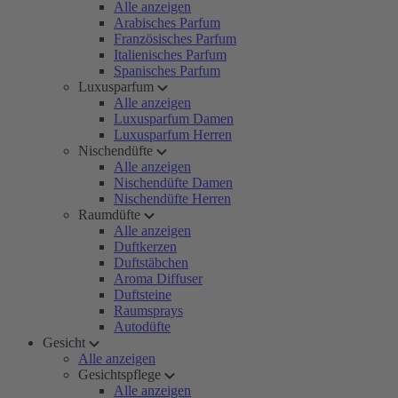
Alle anzeigen
Arabisches Parfum
Französisches Parfum
Italienisches Parfum
Spanisches Parfum
Luxusparfum
Alle anzeigen
Luxusparfum Damen
Luxusparfum Herren
Nischendüfte
Alle anzeigen
Nischendüfte Damen
Nischendüfte Herren
Raumdüfte
Alle anzeigen
Duftkerzen
Duftstäbchen
Aroma Diffuser
Duftsteine
Raumsprays
Autodüfte
Gesicht
Alle anzeigen
Gesichtspflege
Alle anzeigen