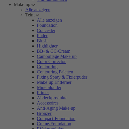
Make-up
Alle anzeigen
Teint
Alle anzeigen
Foundation
Concealer
Puder
Blush
Highlighter
BB- & CC-Cream
Camouflage Make-up
Color Corrector
Contouring
Contouring Paletten
Fixing Spray & Fixierpuder
Make-up Entferner
Mineralpuder
Primer
Abdeckprodukte
Accessoires
Anti-Aging Make-up
Bronzer
Compact-Foundation
Creme-Foundation
Effektprodukte