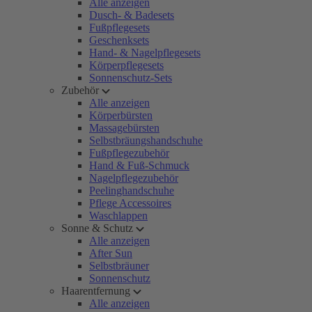
Alle anzeigen
Dusch- & Badesets
Fußpflegesets
Geschenksets
Hand- & Nagelpflegesets
Körperpflegesets
Sonnenschutz-Sets
Zubehör
Alle anzeigen
Körperbürsten
Massagebürsten
Selbstbräungshandschuhe
Fußpflegezubehör
Hand & Fuß-Schmuck
Nagelpflegezubehör
Peelinghandschuhe
Pflege Accessoires
Waschlappen
Sonne & Schutz
Alle anzeigen
After Sun
Selbstbräuner
Sonnenschutz
Haarentfernung
Alle anzeigen