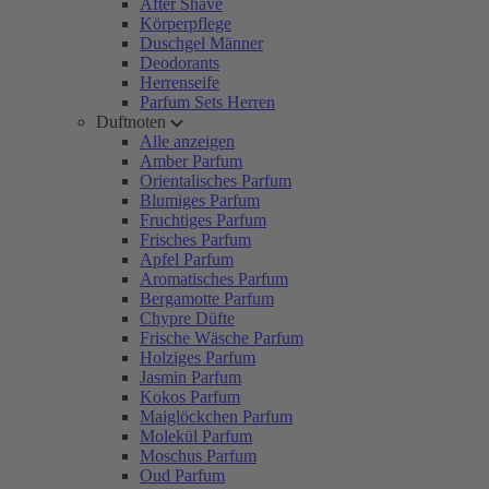
After Shave
Körperpflege
Duschgel Männer
Deodorants
Herrenseife
Parfum Sets Herren
Duftnoten
Alle anzeigen
Amber Parfum
Orientalisches Parfum
Blumiges Parfum
Fruchtiges Parfum
Frisches Parfum
Apfel Parfum
Aromatisches Parfum
Bergamotte Parfum
Chypre Düfte
Frische Wäsche Parfum
Holziges Parfum
Jasmin Parfum
Kokos Parfum
Maiglöckchen Parfum
Molekül Parfum
Moschus Parfum
Oud Parfum