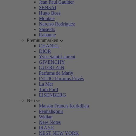
Jean Paul Gaultier
SENSAI
Hugo Boss
Montale
Narciso Rodriguez
Shiseido
Rabanne
Premiummarken
CHANEL
DIOR
Yves Saint Laurent
GIVENCHY
GUERLAIN
Parfums de Marly
INITIO Parfums Privés
La Mer
Tom Ford
EISENBERG
Neu
Maison Francis Kurkdjian
Penhaligon's
Widian
New Notes
IRÄYE
NEST NEW YORK