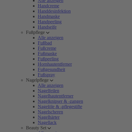
Alle anzeigen
Handcreme
Handdesinfektion
Handmaske
Handpeeling
Handseife
Fußpflege
Alle anzeigen
Fußbad
Fußcreme
Fußmaske
Fußpeeling
Hornhautentferner
Fußgesundheit
Fußspray
Nagelpflege
Alle anzeigen
Nagelfeilen
Nagelhautentferner
Nagelknipser & -zangen
Nagelöle & -pflegestifte
Nagelscheren
Nagelhärter
Nagellack
Beauty Set