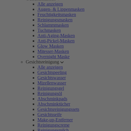
Alle anzeigen
Augen- & Lippenmasken
Feuchtigkeitsmasken
Reinigungsmasken
Schlammmasken
Tuchmasken
Anti-Aging-Masken
Anti-Pickel-Masken
Glow Masken
Mitesser-Masken
Overnight Maske
Gesichtsreinigung
Alle anzeigen
Gesichtspeeling
Gesichtswasser
Mizellenwasser
Reinigungsgel
Reinigungsöl
Abschminkpads
Abschminktücher
Gesichtsreinigungssets
Gesichtsseife
Make-up-Entferner
Reinigungscreme
Reinigungsmilch