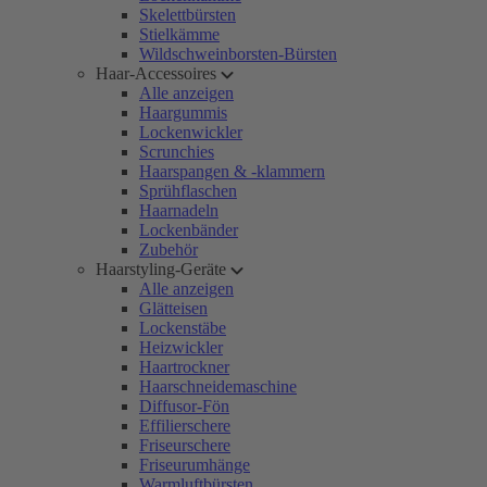
Skelettbürsten
Stielkämme
Wildschweinborsten-Bürsten
Haar-Accessoires
Alle anzeigen
Haargummis
Lockenwickler
Scrunchies
Haarspangen & -klammern
Sprühflaschen
Haarnadeln
Lockenbänder
Zubehör
Haarstyling-Geräte
Alle anzeigen
Glätteisen
Lockenstäbe
Heizwickler
Haartrockner
Haarschneidemaschine
Diffusor-Fön
Effilierschere
Friseurschere
Friseurumhänge
Warmluftbürsten