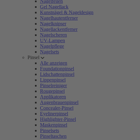
Nagelfeilen
Gel Nagellack
Kunstnägel & Nageldesign
Nagelhautentferner
Nagelknipser
Nagellackentferner
Nagelscheren
UV-Lampen
Nagelpflege
Nagelsets
Pinsel
Alle anzeigen
Foundationpinsel
Lidschattenpinsel
Lippenpinsel
Pinselreiniger
Rougepinsel
Applikatoren
Augenbrauenpinsel
Concealer-Pinsel
Eyelinerpinsel
Highlighter-Pinsel
Maskenpinsel
Pinselsets
Pinseltaschen