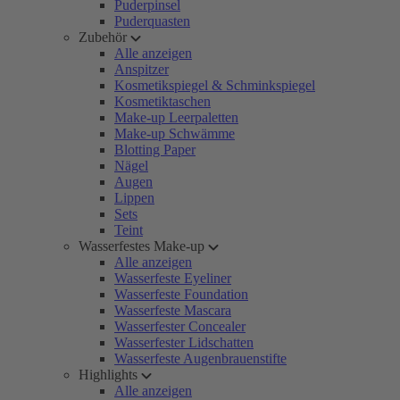
Puderpinsel
Puderquasten
Zubehör
Alle anzeigen
Anspitzer
Kosmetikspiegel & Schminkspiegel
Kosmetiktaschen
Make-up Leerpaletten
Make-up Schwämme
Blotting Paper
Nägel
Augen
Lippen
Sets
Teint
Wasserfestes Make-up
Alle anzeigen
Wasserfeste Eyeliner
Wasserfeste Foundation
Wasserfeste Mascara
Wasserfester Concealer
Wasserfester Lidschatten
Wasserfeste Augenbrauenstifte
Highlights
Alle anzeigen