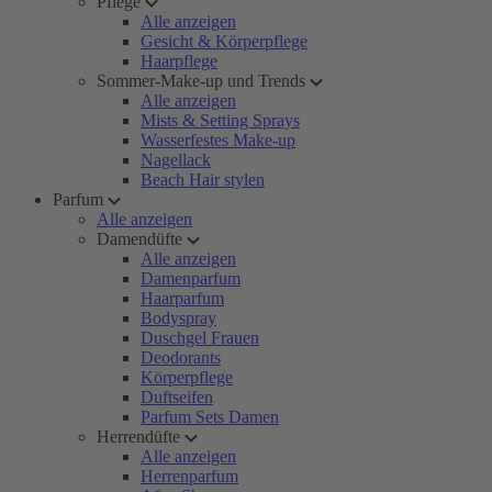
Pflege
Alle anzeigen
Gesicht & Körperpflege
Haarpflege
Sommer-Make-up und Trends
Alle anzeigen
Mists & Setting Sprays
Wasserfestes Make-up
Nagellack
Beach Hair stylen
Parfum
Alle anzeigen
Damendüfte
Alle anzeigen
Damenparfum
Haarparfum
Bodyspray
Duschgel Frauen
Deodorants
Körperpflege
Duftseifen
Parfum Sets Damen
Herrendüfte
Alle anzeigen
Herrenparfum