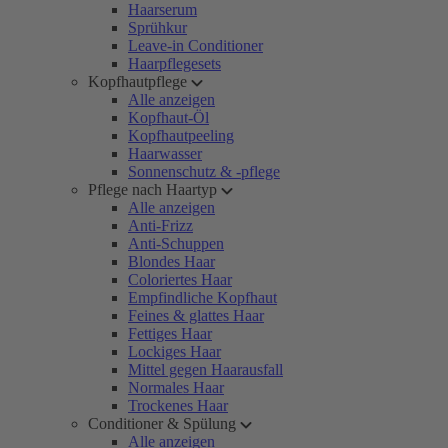
Haarserum
Sprühkur
Leave-in Conditioner
Haarpflegesets
Kopfhautpflege
Alle anzeigen
Kopfhaut-Öl
Kopfhautpeeling
Haarwasser
Sonnenschutz & -pflege
Pflege nach Haartyp
Alle anzeigen
Anti-Frizz
Anti-Schuppen
Blondes Haar
Coloriertes Haar
Empfindliche Kopfhaut
Feines & glattes Haar
Fettiges Haar
Lockiges Haar
Mittel gegen Haarausfall
Normales Haar
Trockenes Haar
Conditioner & Spülung
Alle anzeigen