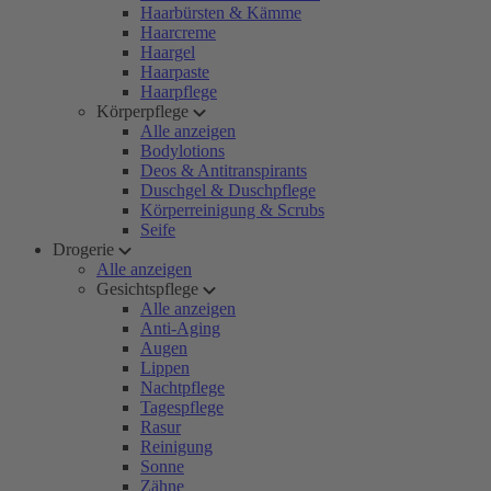
Haarbürsten & Kämme
Haarcreme
Haargel
Haarpaste
Haarpflege
Körperpflege
Alle anzeigen
Bodylotions
Deos & Antitranspirants
Duschgel & Duschpflege
Körperreinigung & Scrubs
Seife
Drogerie
Alle anzeigen
Gesichtspflege
Alle anzeigen
Anti-Aging
Augen
Lippen
Nachtpflege
Tagespflege
Rasur
Reinigung
Sonne
Zähne