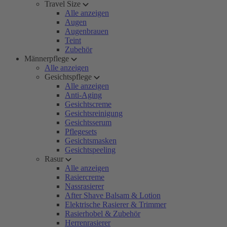
Travel Size
Alle anzeigen
Augen
Augenbrauen
Teint
Zubehör
Männerpflege
Alle anzeigen
Gesichtspflege
Alle anzeigen
Anti-Aging
Gesichtscreme
Gesichtsreinigung
Gesichtsserum
Pflegesets
Gesichtsmasken
Gesichtspeeling
Rasur
Alle anzeigen
Rasiercreme
Nassrasierer
After Shave Balsam & Lotion
Elektrische Rasierer & Trimmer
Rasierhobel & Zubehör
Herrenrasierer