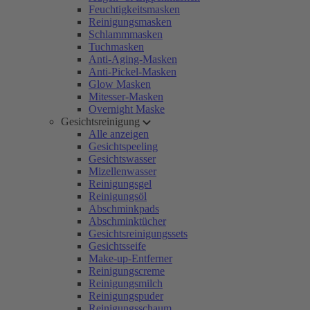
Feuchtigkeitsmasken
Reinigungsmasken
Schlammmasken
Tuchmasken
Anti-Aging-Masken
Anti-Pickel-Masken
Glow Masken
Mitesser-Masken
Overnight Maske
Gesichtsreinigung
Alle anzeigen
Gesichtspeeling
Gesichtswasser
Mizellenwasser
Reinigungsgel
Reinigungsöl
Abschminkpads
Abschminktücher
Gesichtsreinigungssets
Gesichtsseife
Make-up-Entferner
Reinigungscreme
Reinigungsmilch
Reinigungspuder
Reinigungsschaum