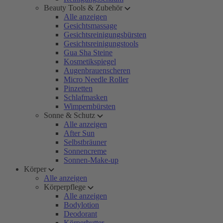
Beauty Tools & Zubehör
Alle anzeigen
Gesichtsmassage
Gesichtsreinigungsbürsten
Gesichtsreinigungstools
Gua Sha Steine
Kosmetikspiegel
Augenbrauenscheren
Micro Needle Roller
Pinzetten
Schlafmasken
Wimpernbürsten
Sonne & Schutz
Alle anzeigen
After Sun
Selbstbräuner
Sonnencreme
Sonnen-Make-up
Körper
Alle anzeigen
Körperpflege
Alle anzeigen
Bodylotion
Deodorant
Körperbutter