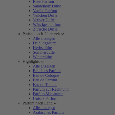
Rose Parfum
Sandelholz Düfte
Vanille Parfum
Veilchen Düfte
Vetiver Düfte
Würziges Parfum
Zitrische Düfte
Parfum nach Jahreszeit
Alle anzeigen
Frühlingsdüfte
Herbstdüfte
Sommerdüfte
Winterdüfte
Highlights
Alle anzeigen
Beliebtes Parfum
Eau de Cologne
Eau de Parfum
Eau de Toilette
Parfum auf Rechnung
Parfum Miniaturen
Unisex Parfum
Parfum nach Land
Alle anzeigen
Arabisches Parfum