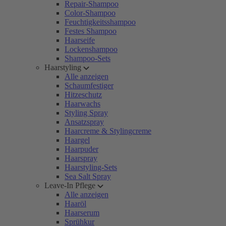
Repair-Shampoo
Color-Shampoo
Feuchtigkeitsshampoo
Festes Shampoo
Haarseife
Lockenshampoo
Shampoo-Sets
Haarstyling
Alle anzeigen
Schaumfestiger
Hitzeschutz
Haarwachs
Styling Spray
Ansatzspray
Haarcreme & Stylingcreme
Haargel
Haarpuder
Haarspray
Haarstyling-Sets
Sea Salt Spray
Leave-In Pflege
Alle anzeigen
Haaröl
Haarserum
Sprühkur