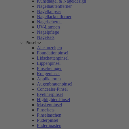
Kunstnägel & Nageldesign
Nagelhautentferner
Nagelknipser
Nagellackentferner
Nagelscheren
UV-Lampen
Nagelpflege
Nagelsets
Pinsel
Alle anzeigen
Foundationpinsel
Lidschattenpinsel
Lippenpinsel
Pinselreiniger
Rougepinsel
Applikatoren
Augenbrauenpinsel
Concealer-Pinsel
Eyelinerpinsel
Highlighter-Pinsel
Maskenpinsel
Pinselsets
Pinseltaschen
Puderpinsel
Puderquasten