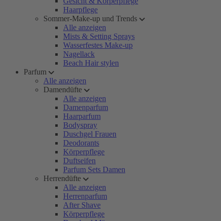
Gesicht & Körperpflege
Haarpflege
Sommer-Make-up und Trends
Alle anzeigen
Mists & Setting Sprays
Wasserfestes Make-up
Nagellack
Beach Hair stylen
Parfum
Alle anzeigen
Damendüfte
Alle anzeigen
Damenparfum
Haarparfum
Bodyspray
Duschgel Frauen
Deodorants
Körperpflege
Duftseifen
Parfum Sets Damen
Herrendüfte
Alle anzeigen
Herrenparfum
After Shave
Körperpflege