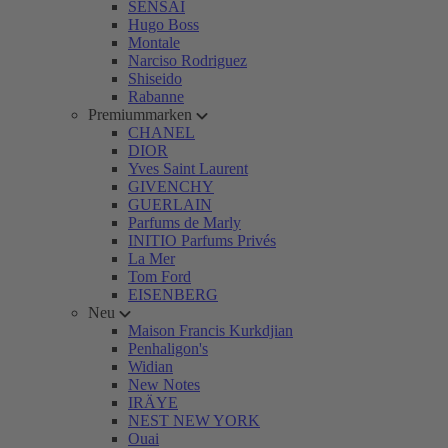
SENSAI
Hugo Boss
Montale
Narciso Rodriguez
Shiseido
Rabanne
Premiummarken
CHANEL
DIOR
Yves Saint Laurent
GIVENCHY
GUERLAIN
Parfums de Marly
INITIO Parfums Privés
La Mer
Tom Ford
EISENBERG
Neu
Maison Francis Kurkdjian
Penhaligon's
Widian
New Notes
IRÄYE
NEST NEW YORK
Ouai