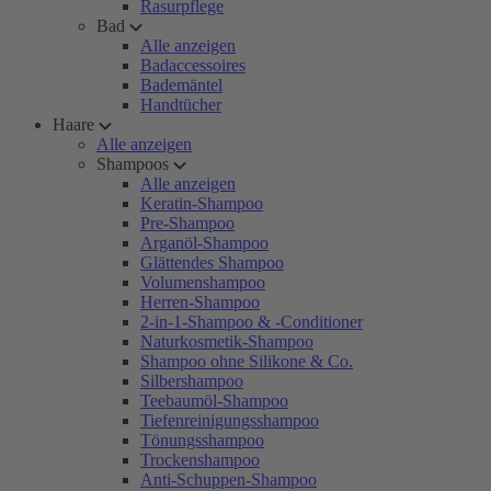
Rasurpflege
Bad
Alle anzeigen
Badaccessoires
Bademäntel
Handtücher
Haare
Alle anzeigen
Shampoos
Alle anzeigen
Keratin-Shampoo
Pre-Shampoo
Arganöl-Shampoo
Glättendes Shampoo
Volumenshampoo
Herren-Shampoo
2-in-1-Shampoo & -Conditioner
Naturkosmetik-Shampoo
Shampoo ohne Silikone & Co.
Silbershampoo
Teebaumöl-Shampoo
Tiefenreinigungsshampoo
Tönungsshampoo
Trockenshampoo
Anti-Schuppen-Shampoo