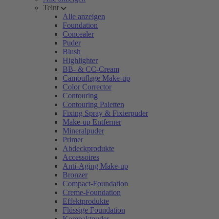
Teint
Alle anzeigen
Foundation
Concealer
Puder
Blush
Highlighter
BB- & CC-Cream
Camouflage Make-up
Color Corrector
Contouring
Contouring Paletten
Fixing Spray & Fixierpuder
Make-up Entferner
Mineralpuder
Primer
Abdeckprodukte
Accessoires
Anti-Aging Make-up
Bronzer
Compact-Foundation
Creme-Foundation
Effektprodukte
Flüssige Foundation
Kompaktpuder