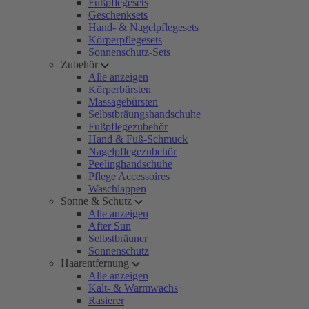
Fußpflegesets
Geschenksets
Hand- & Nagelpflegesets
Körperpflegesets
Sonnenschutz-Sets
Zubehör
Alle anzeigen
Körperbürsten
Massagebürsten
Selbstbräungshandschuhe
Fußpflegezubehör
Hand & Fuß-Schmuck
Nagelpflegezubehör
Peelinghandschuhe
Pflege Accessoires
Waschlappen
Sonne & Schutz
Alle anzeigen
After Sun
Selbstbräuner
Sonnenschutz
Haarentfernung
Alle anzeigen
Kalt- & Warmwachs
Rasierer