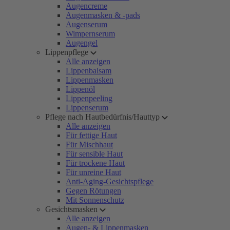
Augencreme
Augenmasken & -pads
Augenserum
Wimpernserum
Augengel
Lippenpflege
Alle anzeigen
Lippenbalsam
Lippenmasken
Lippenöl
Lippenpeeling
Lippenserum
Pflege nach Hautbedürfnis/Hauttyp
Alle anzeigen
Für fettige Haut
Für Mischhaut
Für sensible Haut
Für trockene Haut
Für unreine Haut
Anti-Aging-Gesichtspflege
Gegen Rötungen
Mit Sonnenschutz
Gesichtsmasken
Alle anzeigen
Augen- & Lippenmasken