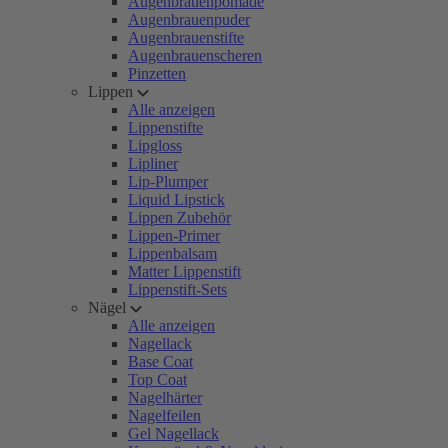
Augenbrauenpomade
Augenbrauenpuder
Augenbrauenstifte
Augenbrauenscheren
Pinzetten
Lippen
Alle anzeigen
Lippenstifte
Lipgloss
Lipliner
Lip-Plumper
Liquid Lipstick
Lippen Zubehör
Lippen-Primer
Lippenbalsam
Matter Lippenstift
Lippenstift-Sets
Nägel
Alle anzeigen
Nagellack
Base Coat
Top Coat
Nagelhärter
Nagelfeilen
Gel Nagellack