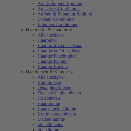
Anti-Schuppen-Spülung
Anti-Frizz-Conditioner
Aufbau & Reparatur Spülung
Locken-Conditioner
Volumen-Conditioner
Haarmaske & Haarkur
Alle anzeigen
Haarbutter
Haarkur trockenes Haar
Haarkur gefärbtes Haar
Haarkur Feuchtigkeit
Haarkur Keratin
Haarkur Locken
Haarbürsten & Kämme
Alle anzeigen
Rundbürsten
Detangler-Bürsten
Flach- & Paddelbürsten
Holzbürsten
Haarkämme
Haarschneidekämme
Kopfmassagebürsten
Lockenkämme
Skelettbürsten
Stielkämme