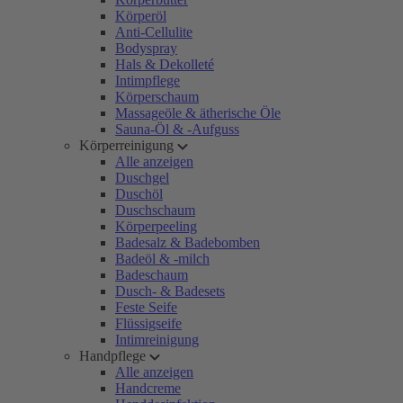
Körperöl
Anti-Cellulite
Bodyspray
Hals & Dekolleté
Intimpflege
Körperschaum
Massageöle & ätherische Öle
Sauna-Öl & -Aufguss
Körperreinigung
Alle anzeigen
Duschgel
Duschöl
Duschschaum
Körperpeeling
Badesalz & Badebomben
Badeöl & -milch
Badeschaum
Dusch- & Badesets
Feste Seife
Flüssigseife
Intimreinigung
Handpflege
Alle anzeigen
Handcreme