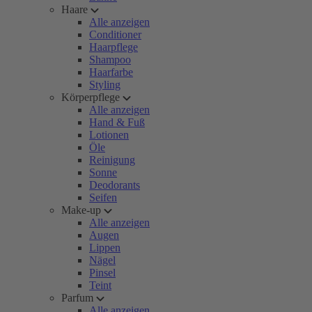
Haare
Alle anzeigen
Conditioner
Haarpflege
Shampoo
Haarfarbe
Styling
Körperpflege
Alle anzeigen
Hand & Fuß
Lotionen
Öle
Reinigung
Sonne
Deodorants
Seifen
Make-up
Alle anzeigen
Augen
Lippen
Nägel
Pinsel
Teint
Parfum
Alle anzeigen