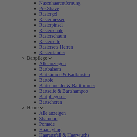
Nasenhaarentfernung
Pre-Shave
Rasiergel
Rasiermesser
Rasierpinsel
Rasierschale
Rasierschaum
Rasierseife
Rasiersets Herren
Rasierständer
Bartpflege
Alle anzeigen
Bartbalsam
Bartkämme & Bartbürsten
Bartöle
Bartschneider & Barttrimmer
Bartseife & Bartshampoo
Bartpflegesets
Bartscheren
Haare
Alle anzeigen
Shampoo
Pomade
Haarstyling
Haarausfall & Haarwuchs