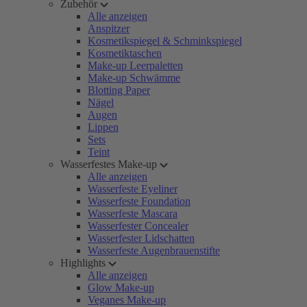
Zubehör
Alle anzeigen
Anspitzer
Kosmetikspiegel & Schminkspiegel
Kosmetiktaschen
Make-up Leerpaletten
Make-up Schwämme
Blotting Paper
Nägel
Augen
Lippen
Sets
Teint
Wasserfestes Make-up
Alle anzeigen
Wasserfeste Eyeliner
Wasserfeste Foundation
Wasserfeste Mascara
Wasserfester Concealer
Wasserfester Lidschatten
Wasserfeste Augenbrauenstifte
Highlights
Alle anzeigen
Glow Make-up
Veganes Make-up