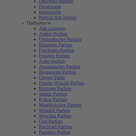
Duschgel Männer
Deodorants
Herrenseife
Parfum Sets Herren
Duftnoten
Alle anzeigen
Amber Parfum
Orientalisches Parfum
Blumiges Parfum
Fruchtiges Parfum
Frisches Parfum
Apfel Parfum
Aromatisches Parfum
Bergamotte Parfum
Chypre Düfte
Frische Wäsche Parfum
Holziges Parfum
Jasmin Parfum
Kokos Parfum
Maiglöckchen Parfum
Molekül Parfum
Moschus Parfum
Oud Parfum
Patchouli Parfum
Pudriges Parfum