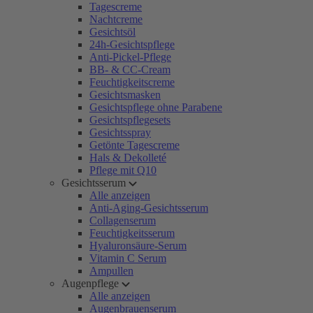
Tagescreme
Nachtcreme
Gesichtsöl
24h-Gesichtspflege
Anti-Pickel-Pflege
BB- & CC-Cream
Feuchtigkeitscreme
Gesichtsmasken
Gesichtspflege ohne Parabene
Gesichtspflegesets
Gesichtsspray
Getönte Tagescreme
Hals & Dekolleté
Pflege mit Q10
Gesichtsserum
Alle anzeigen
Anti-Aging-Gesichtsserum
Collagenserum
Feuchtigkeitsserum
Hyaluronsäure-Serum
Vitamin C Serum
Ampullen
Augenpflege
Alle anzeigen
Augenbrauenserum