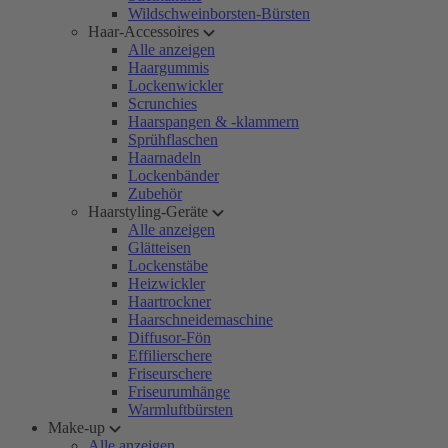
Wildschweinborsten-Bürsten
Haar-Accessoires
Alle anzeigen
Haargummis
Lockenwickler
Scrunchies
Haarspangen & -klammern
Sprühflaschen
Haarnadeln
Lockenbänder
Zubehör
Haarstyling-Geräte
Alle anzeigen
Glätteisen
Lockenstäbe
Heizwickler
Haartrockner
Haarschneidemaschine
Diffusor-Fön
Effilierschere
Friseurschere
Friseurumhänge
Warmluftbürsten
Make-up
Alle anzeigen