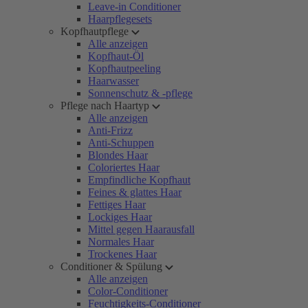
Leave-in Conditioner
Haarpflegesets
Kopfhautpflege
Alle anzeigen
Kopfhaut-Öl
Kopfhautpeeling
Haarwasser
Sonnenschutz & -pflege
Pflege nach Haartyp
Alle anzeigen
Anti-Frizz
Anti-Schuppen
Blondes Haar
Coloriertes Haar
Empfindliche Kopfhaut
Feines & glattes Haar
Fettiges Haar
Lockiges Haar
Mittel gegen Haarausfall
Normales Haar
Trockenes Haar
Conditioner & Spülung
Alle anzeigen
Color-Conditioner
Feuchtigkeits-Conditioner