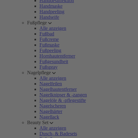
Handdesinfektion
Handmaske
Handpeeling
Handseife
Fußpflege
Alle anzeigen
Fußbad
Fußcreme
Fußmaske
Fußpeeling
Hornhautentferner
Fußgesundheit
Fußspray
Nagelpflege
Alle anzeigen
Nagelfeilen
Nagelhautentferner
Nagelknipser & -zangen
Nagelöle & -pflegestifte
Nagelscheren
Nagelhärter
Nagellack
Beauty Set
Alle anzeigen
Dusch- & Badesets