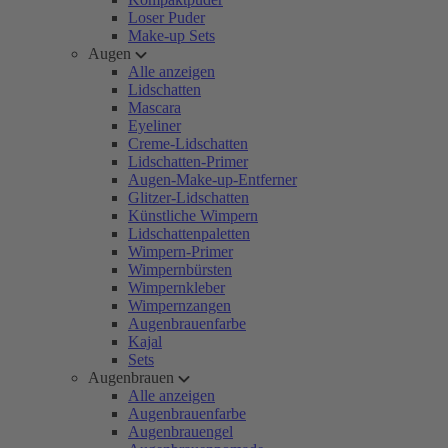
Loser Puder
Make-up Sets
Augen
Alle anzeigen
Lidschatten
Mascara
Eyeliner
Creme-Lidschatten
Lidschatten-Primer
Augen-Make-up-Entferner
Glitzer-Lidschatten
Künstliche Wimpern
Lidschattenpaletten
Wimpern-Primer
Wimpernbürsten
Wimpernkleber
Wimpernzangen
Augenbrauenfarbe
Kajal
Sets
Augenbrauen
Alle anzeigen
Augenbrauenfarbe
Augenbrauengel