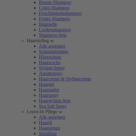
Repair-Shampoo
Color-Shampoo
Feuchtigkeitsshampoo
Festes Shampoo
Haarseife
Lockenshampoo
Shampoo-Sets
Haarstyling
Alle anzeigen
Schaumfestiger
Hitzeschutz
Haarwachs
Styling Spray
Ansatzspray
Haarcreme & Stylingcreme
Haargel
Haarpuder
Haarspray
Haarstyling-Sets
Sea Salt Spray
Leave-In Pflege
Alle anzeigen
Haaröl
Haarserum
Sprühkur