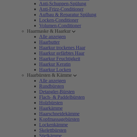
Anti-Schuppen-Spülung
Anti-Frizz-Conditioner
Aufbau & Reparatur Spülung
Locken-Conditioner
Volumen-Conditioner
Haarmaske & Haarkur
Alle anzeigen
Haarbutter
Haarkur trockenes Haar
Haarkur gefärbtes Haar
Haarkur Feuchtigkeit
Haarkur Keratin
Haarkur Locken
Haarbürsten & Kämme
Alle anzeigen
Rundbürsten
Detangler-Bürsten
Flach- & Paddelbürsten
Holzbürsten
Haarkämme
Haarschneidekämme
Kopfmassagebürsten
Lockenkämme
Skelettbürsten
Stielkämme