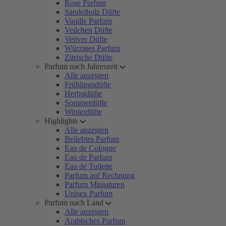
Rose Parfum
Sandelholz Düfte
Vanille Parfum
Veilchen Düfte
Vetiver Düfte
Würziges Parfum
Zitrische Düfte
Parfum nach Jahreszeit
Alle anzeigen
Frühlingsdüfte
Herbstdüfte
Sommerdüfte
Winterdüfte
Highlights
Alle anzeigen
Beliebtes Parfum
Eau de Cologne
Eau de Parfum
Eau de Toilette
Parfum auf Rechnung
Parfum Miniaturen
Unisex Parfum
Parfum nach Land
Alle anzeigen
Arabisches Parfum