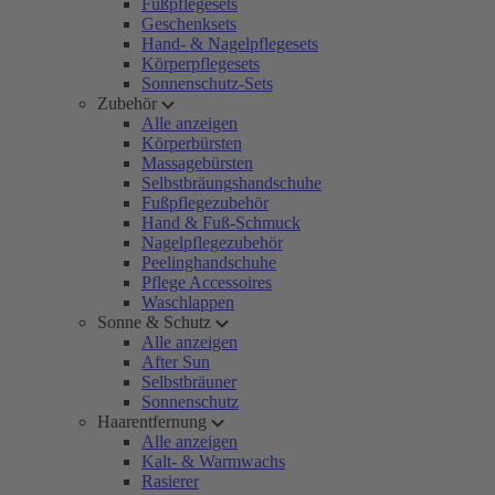
Fußpflegesets
Geschenksets
Hand- & Nagelpflegesets
Körperpflegesets
Sonnenschutz-Sets
Zubehör
Alle anzeigen
Körperbürsten
Massagebürsten
Selbstbräungshandschuhe
Fußpflegezubehör
Hand & Fuß-Schmuck
Nagelpflegezubehör
Peelinghandschuhe
Pflege Accessoires
Waschlappen
Sonne & Schutz
Alle anzeigen
After Sun
Selbstbräuner
Sonnenschutz
Haarentfernung
Alle anzeigen
Kalt- & Warmwachs
Rasierer