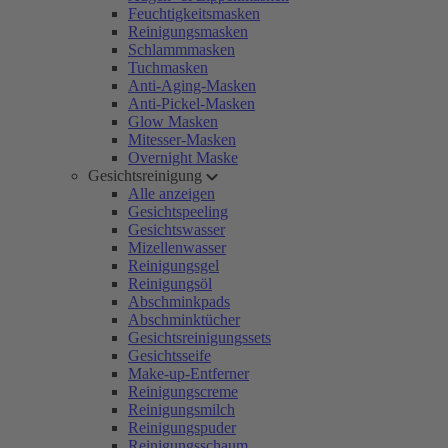
Feuchtigkeitsmasken
Reinigungsmasken
Schlammmasken
Tuchmasken
Anti-Aging-Masken
Anti-Pickel-Masken
Glow Masken
Mitesser-Masken
Overnight Maske
Gesichtsreinigung
Alle anzeigen
Gesichtspeeling
Gesichtswasser
Mizellenwasser
Reinigungsgel
Reinigungsöl
Abschminkpads
Abschminktücher
Gesichtsreinigungssets
Gesichtsseife
Make-up-Entferner
Reinigungscreme
Reinigungsmilch
Reinigungspuder
Reinigungsschaum