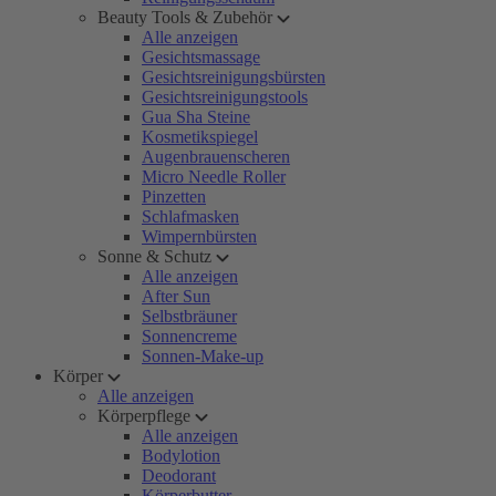
Beauty Tools & Zubehör
Alle anzeigen
Gesichtsmassage
Gesichtsreinigungsbürsten
Gesichtsreinigungstools
Gua Sha Steine
Kosmetikspiegel
Augenbrauenscheren
Micro Needle Roller
Pinzetten
Schlafmasken
Wimpernbürsten
Sonne & Schutz
Alle anzeigen
After Sun
Selbstbräuner
Sonnencreme
Sonnen-Make-up
Körper
Alle anzeigen
Körperpflege
Alle anzeigen
Bodylotion
Deodorant
Körperbutter