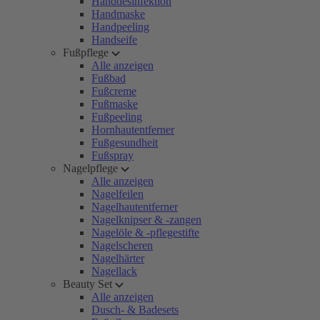
Handdesinfektion
Handmaske
Handpeeling
Handseife
Fußpflege
Alle anzeigen
Fußbad
Fußcreme
Fußmaske
Fußpeeling
Hornhautentferner
Fußgesundheit
Fußspray
Nagelpflege
Alle anzeigen
Nagelfeilen
Nagelhautentferner
Nagelknipser & -zangen
Nagelöle & -pflegestifte
Nagelscheren
Nagelhärter
Nagellack
Beauty Set
Alle anzeigen
Dusch- & Badesets