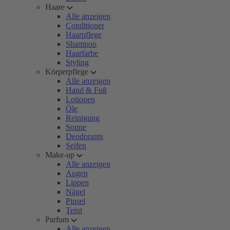
Haare
Alle anzeigen
Conditioner
Haarpflege
Shampoo
Haarfarbe
Styling
Körperpflege
Alle anzeigen
Hand & Fuß
Lotionen
Öle
Reinigung
Sonne
Deodorants
Seifen
Make-up
Alle anzeigen
Augen
Lippen
Nägel
Pinsel
Teint
Parfum
Alle anzeigen