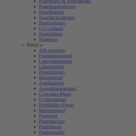
Kunstnägel & Nageldesign
Nagelhautentferner
Nagelknipser
Nagellackentferner
Nagelscheren
UV-Lampen
Nagelpflege
Nagelsets
Pinsel
Alle anzeigen
Foundationpinsel
Lidschattenpinsel
Lippenpinsel
Pinselreiniger
Rougepinsel
Applikatoren
Augenbrauenpinsel
Concealer-Pinsel
Eyelinerpinsel
Highlighter-Pinsel
Maskenpinsel
Pinselsets
Pinseltaschen
Puderpinsel
Puderquasten