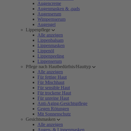
Augencreme
Augenmasken & -pads
Augenserum
Wimpernserum
Augengel
Lippenpflege
Alle anzeigen
Lippenbalsam
Lippenmasken
Lippenöl
Lippenpeeling
Lippenserum
Pflege nach Hautbedürfnis/Hauttyp
Alle anzeigen
Für fettige Haut
Für Mischhaut
Für sensible Haut
Für trockene Haut
Für unreine Haut
Anti-Aging-Gesichtspflege
Gegen Rötungen
Mit Sonnenschutz
Gesichtsmasken
Alle anzeigen
Augen- & Lippenmasken