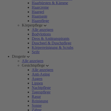
Haarbürsten & Kämme
Haarcreme
Haargel
Haarpaste
Haarpflege
Körperpflege
Alle anzeigen
Bodylotions
Deos & Antitranspirants
Duschgel & Duschpflege
Körperreinigung & Scrubs
Seife
Drogerie
Alle anzeigen
Gesichtspflege
Alle anzeigen
Anti-Aging
Augen
Lippen
Nachtpflege
Tagespflege
Rasur
Reinigung
Sonne
Zähne