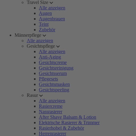
Travel Size
Alle anzeigen
Augen
Augenbrauen
Teint
Zubehör
Männerpflege
Alle anzeigen
Gesichtspflege
Alle anzeigen
Anti-Aging
Gesichtscreme
Gesichtsreinigung
Gesichtsserum
Pflegesets
Gesichtsmasken
Gesichtspeeling
Rasur
Alle anzeigen
Rasiercreme
Nassrasierer
After Shave Balsam & Lotion
Elektrische Rasierer & Trimmer
Rasierhobel & Zubehör
Herrenrasierer