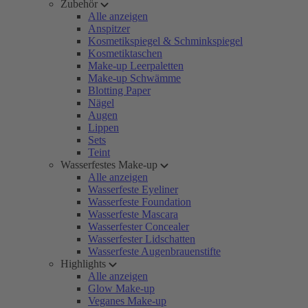
Zubehör
Alle anzeigen
Anspitzer
Kosmetikspiegel & Schminkspiegel
Kosmetiktaschen
Make-up Leerpaletten
Make-up Schwämme
Blotting Paper
Nägel
Augen
Lippen
Sets
Teint
Wasserfestes Make-up
Alle anzeigen
Wasserfeste Eyeliner
Wasserfeste Foundation
Wasserfeste Mascara
Wasserfester Concealer
Wasserfester Lidschatten
Wasserfeste Augenbrauenstifte
Highlights
Alle anzeigen
Glow Make-up
Veganes Make-up