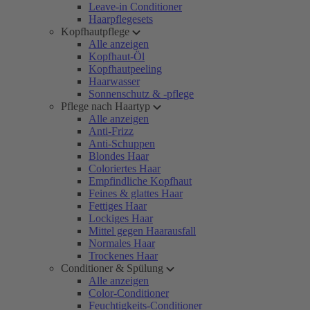
Leave-in Conditioner
Haarpflegesets
Kopfhautpflege
Alle anzeigen
Kopfhaut-Öl
Kopfhautpeeling
Haarwasser
Sonnenschutz & -pflege
Pflege nach Haartyp
Alle anzeigen
Anti-Frizz
Anti-Schuppen
Blondes Haar
Coloriertes Haar
Empfindliche Kopfhaut
Feines & glattes Haar
Fettiges Haar
Lockiges Haar
Mittel gegen Haarausfall
Normales Haar
Trockenes Haar
Conditioner & Spülung
Alle anzeigen
Color-Conditioner
Feuchtigkeits-Conditioner