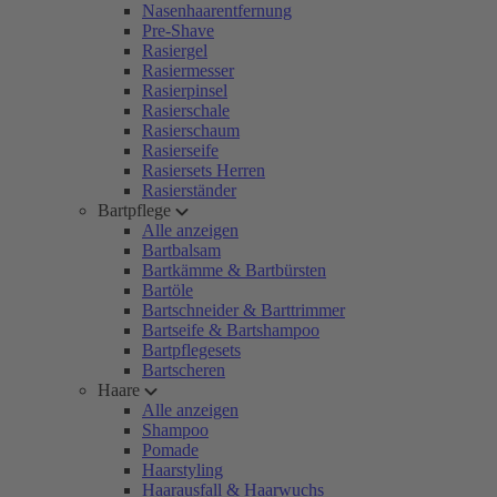
Nasenhaarentfernung
Pre-Shave
Rasiergel
Rasiermesser
Rasierpinsel
Rasierschale
Rasierschaum
Rasierseife
Rasiersets Herren
Rasierständer
Bartpflege
Alle anzeigen
Bartbalsam
Bartkämme & Bartbürsten
Bartöle
Bartschneider & Barttrimmer
Bartseife & Bartshampoo
Bartpflegesets
Bartscheren
Haare
Alle anzeigen
Shampoo
Pomade
Haarstyling
Haarausfall & Haarwuchs