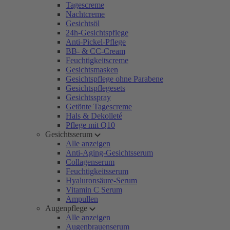
Tagescreme
Nachtcreme
Gesichtsöl
24h-Gesichtspflege
Anti-Pickel-Pflege
BB- & CC-Cream
Feuchtigkeitscreme
Gesichtsmasken
Gesichtspflege ohne Parabene
Gesichtspflegesets
Gesichtsspray
Getönte Tagescreme
Hals & Dekolleté
Pflege mit Q10
Gesichtsserum
Alle anzeigen
Anti-Aging-Gesichtsserum
Collagenserum
Feuchtigkeitsserum
Hyaluronsäure-Serum
Vitamin C Serum
Ampullen
Augenpflege
Alle anzeigen
Augenbrauenserum