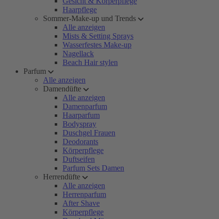
Gesicht & Körperpflege
Haarpflege
Sommer-Make-up und Trends
Alle anzeigen
Mists & Setting Sprays
Wasserfestes Make-up
Nagellack
Beach Hair stylen
Parfum
Alle anzeigen
Damendüfte
Alle anzeigen
Damenparfum
Haarparfum
Bodyspray
Duschgel Frauen
Deodorants
Körperpflege
Duftseifen
Parfum Sets Damen
Herrendüfte
Alle anzeigen
Herrenparfum
After Shave
Körperpflege