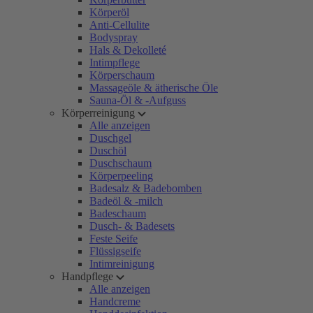
Körperöl
Anti-Cellulite
Bodyspray
Hals & Dekolleté
Intimpflege
Körperschaum
Massageöle & ätherische Öle
Sauna-Öl & -Aufguss
Körperreinigung
Alle anzeigen
Duschgel
Duschöl
Duschschaum
Körperpeeling
Badesalz & Badebomben
Badeöl & -milch
Badeschaum
Dusch- & Badesets
Feste Seife
Flüssigseife
Intimreinigung
Handpflege
Alle anzeigen
Handcreme