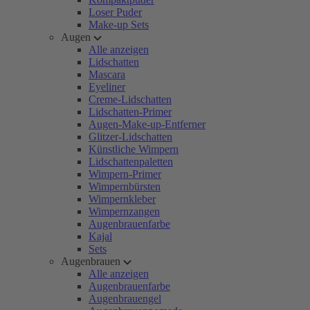
Loser Puder
Make-up Sets
Augen
Alle anzeigen
Lidschatten
Mascara
Eyeliner
Creme-Lidschatten
Lidschatten-Primer
Augen-Make-up-Entferner
Glitzer-Lidschatten
Künstliche Wimpern
Lidschattenpaletten
Wimpern-Primer
Wimpernbürsten
Wimpernkleber
Wimpernzangen
Augenbrauenfarbe
Kajal
Sets
Augenbrauen
Alle anzeigen
Augenbrauenfarbe
Augenbrauengel