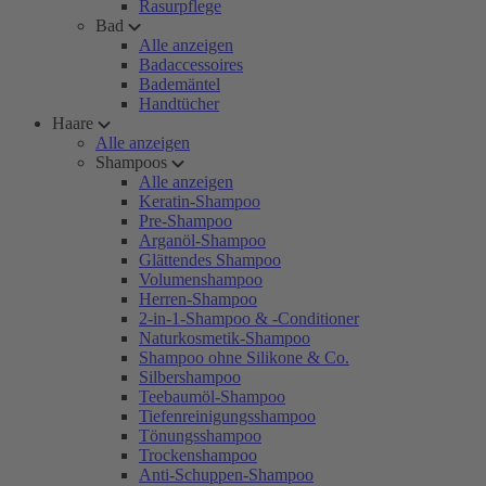
Rasurpflege
Bad
Alle anzeigen
Badaccessoires
Bademäntel
Handtücher
Haare
Alle anzeigen
Shampoos
Alle anzeigen
Keratin-Shampoo
Pre-Shampoo
Arganöl-Shampoo
Glättendes Shampoo
Volumenshampoo
Herren-Shampoo
2-in-1-Shampoo & -Conditioner
Naturkosmetik-Shampoo
Shampoo ohne Silikone & Co.
Silbershampoo
Teebaumöl-Shampoo
Tiefenreinigungsshampoo
Tönungsshampoo
Trockenshampoo
Anti-Schuppen-Shampoo