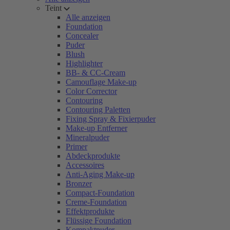
Teint
Alle anzeigen
Foundation
Concealer
Puder
Blush
Highlighter
BB- & CC-Cream
Camouflage Make-up
Color Corrector
Contouring
Contouring Paletten
Fixing Spray & Fixierpuder
Make-up Entferner
Mineralpuder
Primer
Abdeckprodukte
Accessoires
Anti-Aging Make-up
Bronzer
Compact-Foundation
Creme-Foundation
Effektprodukte
Flüssige Foundation
Kompaktpuder