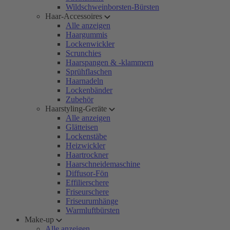
Wildschweinborsten-Bürsten
Haar-Accessoires
Alle anzeigen
Haargummis
Lockenwickler
Scrunchies
Haarspangen & -klammern
Sprühflaschen
Haarnadeln
Lockenbänder
Zubehör
Haarstyling-Geräte
Alle anzeigen
Glätteisen
Lockenstäbe
Heizwickler
Haartrockner
Haarschneidemaschine
Diffusor-Fön
Effilierschere
Friseurschere
Friseurumhänge
Warmluftbürsten
Make-up
Alle anzeigen