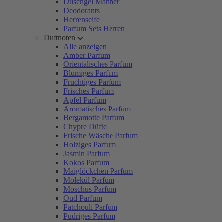
Duschgel Männer
Deodorants
Herrenseife
Parfum Sets Herren
Duftnoten
Alle anzeigen
Amber Parfum
Orientalisches Parfum
Blumiges Parfum
Fruchtiges Parfum
Frisches Parfum
Apfel Parfum
Aromatisches Parfum
Bergamotte Parfum
Chypre Düfte
Frische Wäsche Parfum
Holziges Parfum
Jasmin Parfum
Kokos Parfum
Maiglöckchen Parfum
Molekül Parfum
Moschus Parfum
Oud Parfum
Patchouli Parfum
Pudriges Parfum