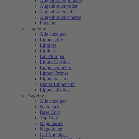
Augenbrauenpomade
Augenbrauenpuder
Augenbrauenstifte
Augenbrauenscheren
Pinzetten
Lippen
Alle anzeigen
Lippenstifte
Lipgloss
Lipliner
Lip-Plumper
Liquid Lipstick
Lippen Zubehör
Lippen-Primer
Lippenbalsam
Matter Lippenstift
Lippenstift-Sets
Nägel
Alle anzeigen
Nagellack
Base Coat
Top Coat
Nagelhärter
Nagelfeilen
Gel Nagellack