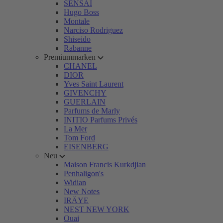
SENSAI
Hugo Boss
Montale
Narciso Rodriguez
Shiseido
Rabanne
Premiummarken
CHANEL
DIOR
Yves Saint Laurent
GIVENCHY
GUERLAIN
Parfums de Marly
INITIO Parfums Privés
La Mer
Tom Ford
EISENBERG
Neu
Maison Francis Kurkdjian
Penhaligon's
Widian
New Notes
IRÄYE
NEST NEW YORK
Ouai