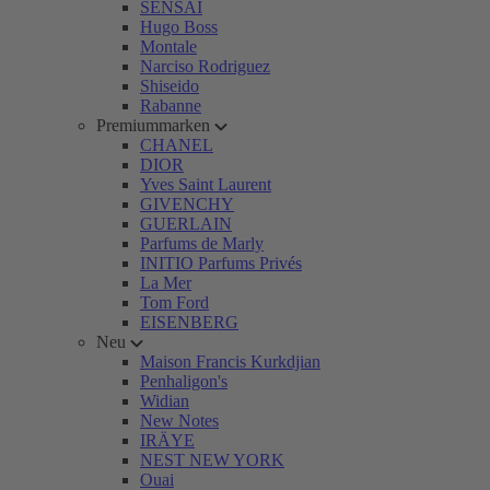
SENSAI
Hugo Boss
Montale
Narciso Rodriguez
Shiseido
Rabanne
Premiummarken
CHANEL
DIOR
Yves Saint Laurent
GIVENCHY
GUERLAIN
Parfums de Marly
INITIO Parfums Privés
La Mer
Tom Ford
EISENBERG
Neu
Maison Francis Kurkdjian
Penhaligon's
Widian
New Notes
IRÄYE
NEST NEW YORK
Ouai