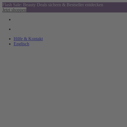
Flash Sale: Beauty Deals sichern & Bestseller entdecken
Jetzt shoppen
Hilfe & Kontakt
Englisch