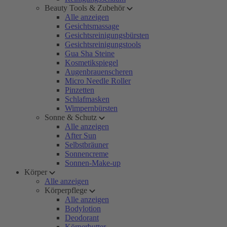
Beauty Tools & Zubehör
Alle anzeigen
Gesichtsmassage
Gesichtsreinigungsbürsten
Gesichtsreinigungstools
Gua Sha Steine
Kosmetikspiegel
Augenbrauenscheren
Micro Needle Roller
Pinzetten
Schlafmasken
Wimpernbürsten
Sonne & Schutz
Alle anzeigen
After Sun
Selbstbräuner
Sonnencreme
Sonnen-Make-up
Körper
Alle anzeigen
Körperpflege
Alle anzeigen
Bodylotion
Deodorant
Körperbutter