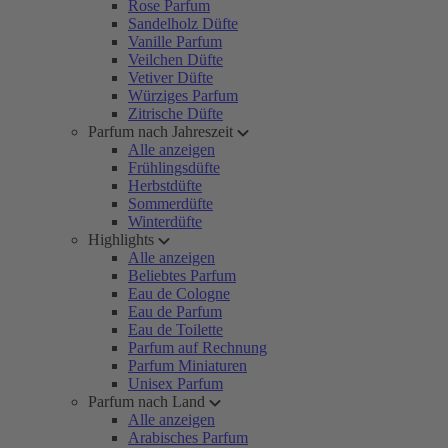
Rose Parfum
Sandelholz Düfte
Vanille Parfum
Veilchen Düfte
Vetiver Düfte
Würziges Parfum
Zitrische Düfte
Parfum nach Jahreszeit
Alle anzeigen
Frühlingsdüfte
Herbstdüfte
Sommerdüfte
Winterdüfte
Highlights
Alle anzeigen
Beliebtes Parfum
Eau de Cologne
Eau de Parfum
Eau de Toilette
Parfum auf Rechnung
Parfum Miniaturen
Unisex Parfum
Parfum nach Land
Alle anzeigen
Arabisches Parfum