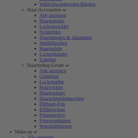
Wildschweinborsten-Bürsten
Haar-Accessoires
Alle anzeigen
Haargummis
Lockenwickler
Scrunchies
Haarspangen & -klammern
Sprühflaschen
Haarnadeln
Lockenbänder
Zubehör
Haarstyling-Geräte
Alle anzeigen
Glätteisen
Lockenstäbe
Heizwickler
Haartrockner
Haarschneidemaschine
Diffusor-Fön
Effilierschere
Friseurschere
Friseurumhänge
Warmluftbürsten
Make-up
Alle anzeigen