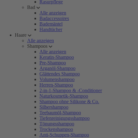
Rasurpflege
Bad
Alle anzeigen
Badaccessoires
Bademäntel
Handtücher
Haare
Alle anzeigen
Shampoos
Alle anzeigen
Keratin-Shampoo
Pre-Shampoo
Arganöl-Shampoo
Glättendes Shampoo
Volumenshampoo
Herren-Shampoo
2-in-1-Shampoo & -Conditioner
Naturkosmetik-Shampoo
Shampoo ohne Silikone & Co.
Silbershampoo
Teebaumöl-Shampoo
Tiefenreinigungsshampoo
Tönungsshampoo
Trockenshampoo
Anti-Schuppen-Shampoo