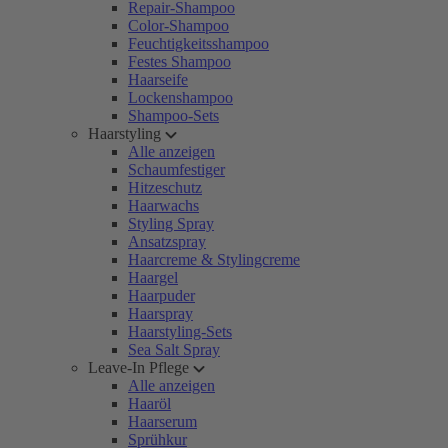
Repair-Shampoo
Color-Shampoo
Feuchtigkeitsshampoo
Festes Shampoo
Haarseife
Lockenshampoo
Shampoo-Sets
Haarstyling
Alle anzeigen
Schaumfestiger
Hitzeschutz
Haarwachs
Styling Spray
Ansatzspray
Haarcreme & Stylingcreme
Haargel
Haarpuder
Haarspray
Haarstyling-Sets
Sea Salt Spray
Leave-In Pflege
Alle anzeigen
Haaröl
Haarserum
Sprühkur