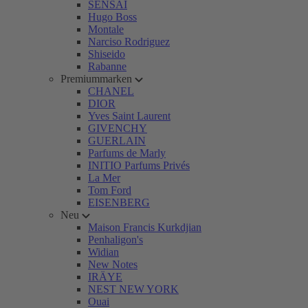
SENSAI
Hugo Boss
Montale
Narciso Rodriguez
Shiseido
Rabanne
Premiummarken
CHANEL
DIOR
Yves Saint Laurent
GIVENCHY
GUERLAIN
Parfums de Marly
INITIO Parfums Privés
La Mer
Tom Ford
EISENBERG
Neu
Maison Francis Kurkdjian
Penhaligon's
Widian
New Notes
IRÄYE
NEST NEW YORK
Ouai