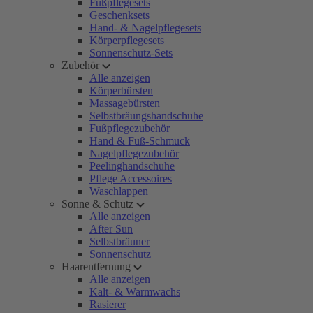
Fußpflegesets
Geschenksets
Hand- & Nagelpflegesets
Körperpflegesets
Sonnenschutz-Sets
Zubehör
Alle anzeigen
Körperbürsten
Massagebürsten
Selbstbräungshandschuhe
Fußpflegezubehör
Hand & Fuß-Schmuck
Nagelpflegezubehör
Peelinghandschuhe
Pflege Accessoires
Waschlappen
Sonne & Schutz
Alle anzeigen
After Sun
Selbstbräuner
Sonnenschutz
Haarentfernung
Alle anzeigen
Kalt- & Warmwachs
Rasierer