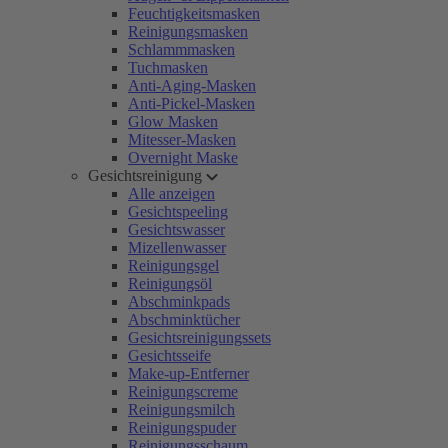
Feuchtigkeitsmasken
Reinigungsmasken
Schlammmasken
Tuchmasken
Anti-Aging-Masken
Anti-Pickel-Masken
Glow Masken
Mitesser-Masken
Overnight Maske
Gesichtsreinigung
Alle anzeigen
Gesichtspeeling
Gesichtswasser
Mizellenwasser
Reinigungsgel
Reinigungsöl
Abschminkpads
Abschminktücher
Gesichtsreinigungssets
Gesichtsseife
Make-up-Entferner
Reinigungscreme
Reinigungsmilch
Reinigungspuder
Reinigungsschaum