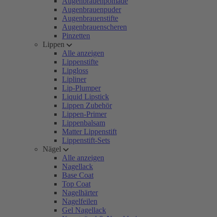
Augenbrauenpomade
Augenbrauenpuder
Augenbrauenstifte
Augenbrauenscheren
Pinzetten
Lippen
Alle anzeigen
Lippenstifte
Lipgloss
Lipliner
Lip-Plumper
Liquid Lipstick
Lippen Zubehör
Lippen-Primer
Lippenbalsam
Matter Lippenstift
Lippenstift-Sets
Nägel
Alle anzeigen
Nagellack
Base Coat
Top Coat
Nagelhärter
Nagelfeilen
Gel Nagellack