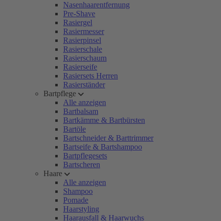
Nasenhaarentfernung
Pre-Shave
Rasiergel
Rasiermesser
Rasierpinsel
Rasierschale
Rasierschaum
Rasierseife
Rasiersets Herren
Rasierständer
Bartpflege
Alle anzeigen
Bartbalsam
Bartkämme & Bartbürsten
Bartöle
Bartschneider & Barttrimmer
Bartseife & Bartshampoo
Bartpflegesets
Bartscheren
Haare
Alle anzeigen
Shampoo
Pomade
Haarstyling
Haarausfall & Haarwuchs