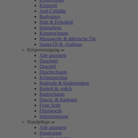
Körperöl
Anti-Cellulite
Bodyspray
Hals & Dekolleté
Intimpflege
Körperschaum
Massageöle & ätherische Öle
Sauna-Öl & -Aufguss
Körperreinigung
Alle anzeigen
Duschgel
Duschöl
Duschschaum
Körperpeeling
Badesalz & Badebomben
Badeöl & -milch
Badeschaum
Dusch- & Badesets
Feste Seife
Flüssigseife
Intimreinigung
Handpflege
Alle anzeigen
Handcreme