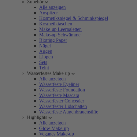
Zubehör
Alle anzeigen
Anspitzer
Kosmetikspiegel & Schminkspiegel
Kosmetiktaschen
Make-up Leerpaletten
Make-up Schwämme
Blotting Paper
Nägel
Augen
Lippen
Sets
Teint
Wasserfestes Make-up
Alle anzeigen
Wasserfeste Eyeliner
Wasserfeste Foundation
Wasserfeste Mascara
Wasserfester Concealer
Wasserfester Lidschatten
Wasserfeste Augenbrauenstifte
Highlights
Alle anzeigen
Glow Make-up
Veganes Make-up