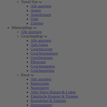
Travel Size
Alle anzeigen
Augen
Augenbrauen
Teint
Zubehör
Männerpflege
Alle anzeigen
Gesichtspflege
Alle anzeigen
Anti-Aging
Gesichtscreme
Gesichtsreinigung
Gesichtsserum
Pflegesets
Gesichtsmasken
Gesichtspeeling
Rasur
Alle anzeigen
Rasiercreme
Nassrasierer
After Shave Balsam & Lotion
Elektrische Rasierer & Trimmer
Rasierhobel & Zubehör
Herrenrasierer