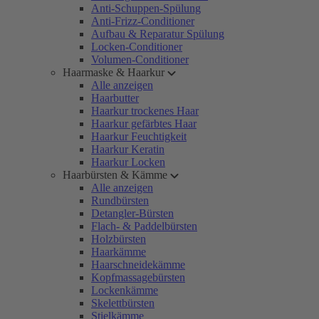
Anti-Schuppen-Spülung
Anti-Frizz-Conditioner
Aufbau & Reparatur Spülung
Locken-Conditioner
Volumen-Conditioner
Haarmaske & Haarkur
Alle anzeigen
Haarbutter
Haarkur trockenes Haar
Haarkur gefärbtes Haar
Haarkur Feuchtigkeit
Haarkur Keratin
Haarkur Locken
Haarbürsten & Kämme
Alle anzeigen
Rundbürsten
Detangler-Bürsten
Flach- & Paddelbürsten
Holzbürsten
Haarkämme
Haarschneidekämme
Kopfmassagebürsten
Lockenkämme
Skelettbürsten
Stielkämme