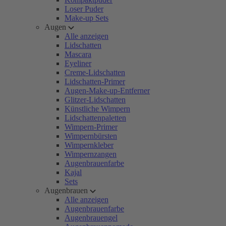
Loser Puder
Make-up Sets
Augen
Alle anzeigen
Lidschatten
Mascara
Eyeliner
Creme-Lidschatten
Lidschatten-Primer
Augen-Make-up-Entferner
Glitzer-Lidschatten
Künstliche Wimpern
Lidschattenpaletten
Wimpern-Primer
Wimpernbürsten
Wimpernkleber
Wimpernzangen
Augenbrauenfarbe
Kajal
Sets
Augenbrauen
Alle anzeigen
Augenbrauenfarbe
Augenbrauengel