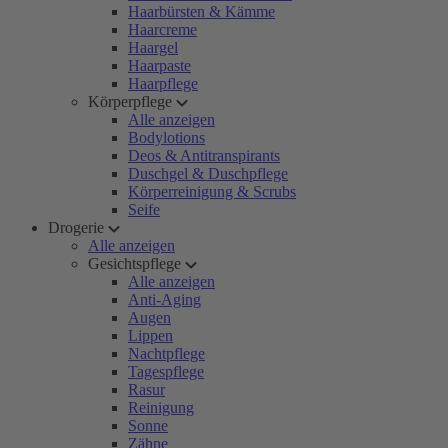
Haarbürsten & Kämme
Haarcreme
Haargel
Haarpaste
Haarpflege
Körperpflege
Alle anzeigen
Bodylotions
Deos & Antitranspirants
Duschgel & Duschpflege
Körperreinigung & Scrubs
Seife
Drogerie
Alle anzeigen
Gesichtspflege
Alle anzeigen
Anti-Aging
Augen
Lippen
Nachtpflege
Tagespflege
Rasur
Reinigung
Sonne
Zähne