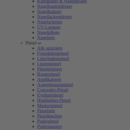
Kunstnägel & Nageldesign
Nagelhautentferner
Nagelknipser
Nagellackentferner
Nagelscheren
UV-Lampen
Nagelpflege
Nagelsets
Pinsel
Alle anzeigen
Foundationpinsel
Lidschattenpinsel
Lippenpinsel
Pinselreiniger
Rougepinsel
Applikatoren
Augenbrauenpinsel
Concealer-Pinsel
Eyelinerpinsel
Highlighter-Pinsel
Maskenpinsel
Pinselsets
Pinseltaschen
Puderpinsel
Puderquasten