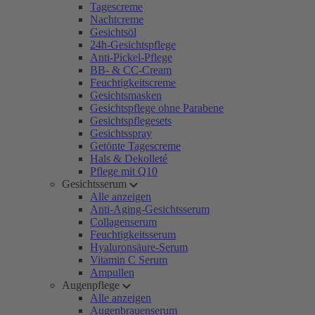
Tagescreme
Nachtcreme
Gesichtsöl
24h-Gesichtspflege
Anti-Pickel-Pflege
BB- & CC-Cream
Feuchtigkeitscreme
Gesichtsmasken
Gesichtspflege ohne Parabene
Gesichtspflegesets
Gesichtsspray
Getönte Tagescreme
Hals & Dekolleté
Pflege mit Q10
Gesichtsserum
Alle anzeigen
Anti-Aging-Gesichtsserum
Collagenserum
Feuchtigkeitsserum
Hyaluronsäure-Serum
Vitamin C Serum
Ampullen
Augenpflege
Alle anzeigen
Augenbrauenserum