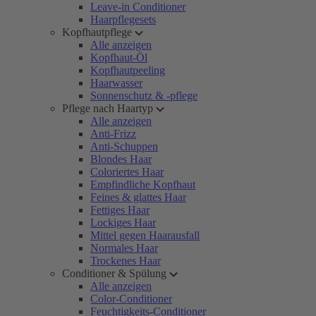
Leave-in Conditioner
Haarpflegesets
Kopfhautpflege
Alle anzeigen
Kopfhaut-Öl
Kopfhautpeeling
Haarwasser
Sonnenschutz & -pflege
Pflege nach Haartyp
Alle anzeigen
Anti-Frizz
Anti-Schuppen
Blondes Haar
Coloriertes Haar
Empfindliche Kopfhaut
Feines & glattes Haar
Fettiges Haar
Lockiges Haar
Mittel gegen Haarausfall
Normales Haar
Trockenes Haar
Conditioner & Spülung
Alle anzeigen
Color-Conditioner
Feuchtigkeits-Conditioner