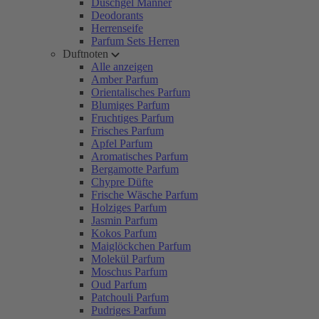
Duschgel Männer
Deodorants
Herrenseife
Parfum Sets Herren
Duftnoten
Alle anzeigen
Amber Parfum
Orientalisches Parfum
Blumiges Parfum
Fruchtiges Parfum
Frisches Parfum
Apfel Parfum
Aromatisches Parfum
Bergamotte Parfum
Chypre Düfte
Frische Wäsche Parfum
Holziges Parfum
Jasmin Parfum
Kokos Parfum
Maiglöckchen Parfum
Molekül Parfum
Moschus Parfum
Oud Parfum
Patchouli Parfum
Pudriges Parfum