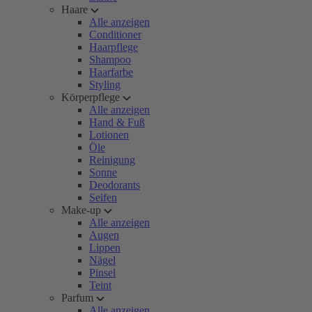
Haare
Alle anzeigen
Conditioner
Haarpflege
Shampoo
Haarfarbe
Styling
Körperpflege
Alle anzeigen
Hand & Fuß
Lotionen
Öle
Reinigung
Sonne
Deodorants
Seifen
Make-up
Alle anzeigen
Augen
Lippen
Nägel
Pinsel
Teint
Parfum
Alle anzeigen