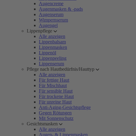
Augencreme
Augenmasken & -pads
Augenserum
Wimpernserum
Augengel
Lippenpflege
Alle anzeigen
Lippenbalsam
Lippenmasken
Lippenöl
Lippenpeeling
Lippenserum
Pflege nach Hautbedürfnis/Hauttyp
Alle anzeigen
Für fettige Haut
Für Mischhaut
Für sensible Haut
Für trockene Haut
Für unreine Haut
Anti-Aging-Gesichtspflege
Gegen Rötungen
Mit Sonnenschutz
Gesichtsmasken
Alle anzeigen
Augen- & Lippenmasken