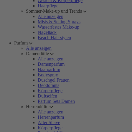
Gesicht & Körperpflege
Haarpflege
Sommer-Make-up und Trends
Alle anzeigen
Mists & Setting Sprays
Wasserfestes Make-up
Nagellack
Beach Hair stylen
Parfum
Alle anzeigen
Damendüfte
Alle anzeigen
Damenparfum
Haarparfum
Bodyspray
Duschgel Frauen
Deodorants
Körperpflege
Duftseifen
Parfum Sets Damen
Herrendüfte
Alle anzeigen
Herrenparfum
After Shave
Körperpflege