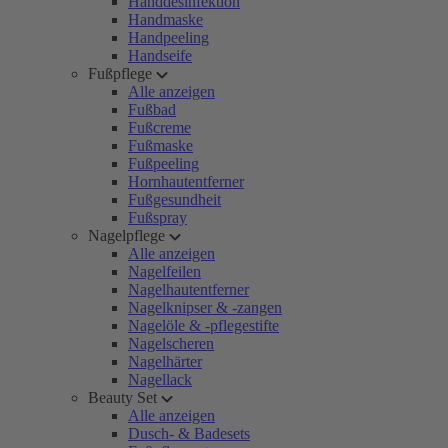
Handdesinfektion
Handmaske
Handpeeling
Handseife
Fußpflege
Alle anzeigen
Fußbad
Fußcreme
Fußmaske
Fußpeeling
Hornhautentferner
Fußgesundheit
Fußspray
Nagelpflege
Alle anzeigen
Nagelfeilen
Nagelhautentferner
Nagelknipser & -zangen
Nagelöle & -pflegestifte
Nagelscheren
Nagelhärter
Nagellack
Beauty Set
Alle anzeigen
Dusch- & Badesets