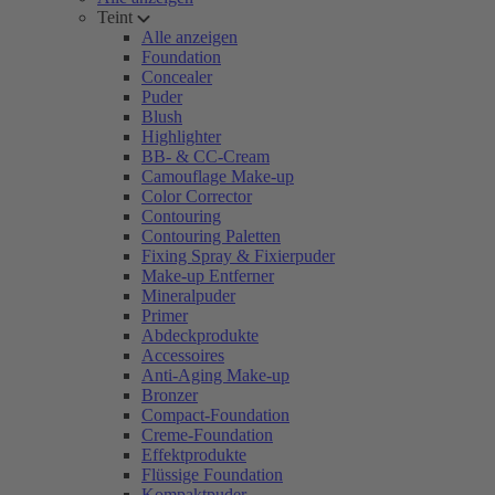
Teint
Alle anzeigen
Foundation
Concealer
Puder
Blush
Highlighter
BB- & CC-Cream
Camouflage Make-up
Color Corrector
Contouring
Contouring Paletten
Fixing Spray & Fixierpuder
Make-up Entferner
Mineralpuder
Primer
Abdeckprodukte
Accessoires
Anti-Aging Make-up
Bronzer
Compact-Foundation
Creme-Foundation
Effektprodukte
Flüssige Foundation
Kompaktpuder