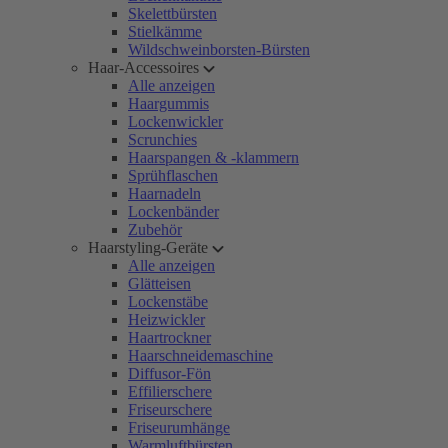
Skelettbürsten
Stielkämme
Wildschweinborsten-Bürsten
Haar-Accessoires
Alle anzeigen
Haargummis
Lockenwickler
Scrunchies
Haarspangen & -klammern
Sprühflaschen
Haarnadeln
Lockenbänder
Zubehör
Haarstyling-Geräte
Alle anzeigen
Glätteisen
Lockenstäbe
Heizwickler
Haartrockner
Haarschneidemaschine
Diffusor-Fön
Effilierschere
Friseurschere
Friseurumhänge
Warmluftbürsten