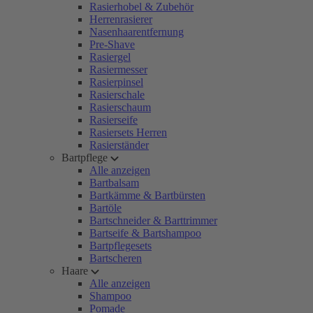
Rasierhobel & Zubehör
Herrenrasierer
Nasenhaarentfernung
Pre-Shave
Rasiergel
Rasiermesser
Rasierpinsel
Rasierschale
Rasierschaum
Rasierseife
Rasiersets Herren
Rasierständer
Bartpflege
Alle anzeigen
Bartbalsam
Bartkämme & Bartbürsten
Bartöle
Bartschneider & Barttrimmer
Bartseife & Bartshampoo
Bartpflegesets
Bartscheren
Haare
Alle anzeigen
Shampoo
Pomade