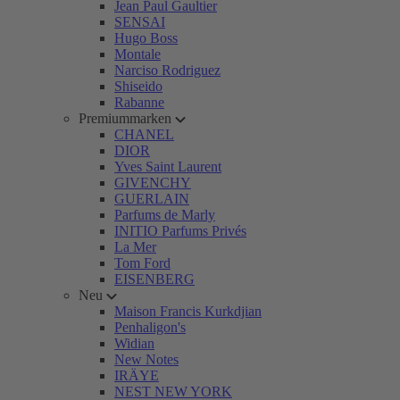
Jean Paul Gaultier
SENSAI
Hugo Boss
Montale
Narciso Rodriguez
Shiseido
Rabanne
Premiummarken
CHANEL
DIOR
Yves Saint Laurent
GIVENCHY
GUERLAIN
Parfums de Marly
INITIO Parfums Privés
La Mer
Tom Ford
EISENBERG
Neu
Maison Francis Kurkdjian
Penhaligon's
Widian
New Notes
IRÄYE
NEST NEW YORK