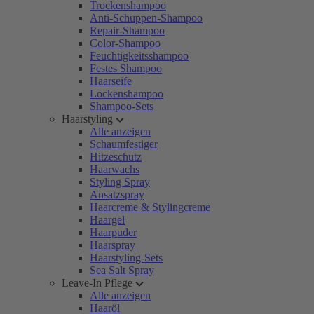
Trockenshampoo
Anti-Schuppen-Shampoo
Repair-Shampoo
Color-Shampoo
Feuchtigkeitsshampoo
Festes Shampoo
Haarseife
Lockenshampoo
Shampoo-Sets
Haarstyling
Alle anzeigen
Schaumfestiger
Hitzeschutz
Haarwachs
Styling Spray
Ansatzspray
Haarcreme & Stylingcreme
Haargel
Haarpuder
Haarspray
Haarstyling-Sets
Sea Salt Spray
Leave-In Pflege
Alle anzeigen
Haaröl