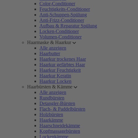
Color-Conditioner
Feuchtigkeits-Conditioner
Anti-Schuppen-Spülung
Anti-Frizz-Conditioner
Aufbau & Reparatur Spülung
Locken-Conditioner
Volumen-Conditioner
Haarmaske & Haarkur
Alle anzeigen
Haarbutter
Haarkur trockenes Haar
Haarkur gefärbtes Haar
Haarkur Feuchtigkeit
Haarkur Keratin
Haarkur Locken
Haarbürsten & Kämme
Alle anzeigen
Rundbürsten
Detangler-Bürsten
Flach- & Paddelbürsten
Holzbürsten
Haarkämme
Haarschneidekämme
Kopfmassagebürsten
Lockenkämme