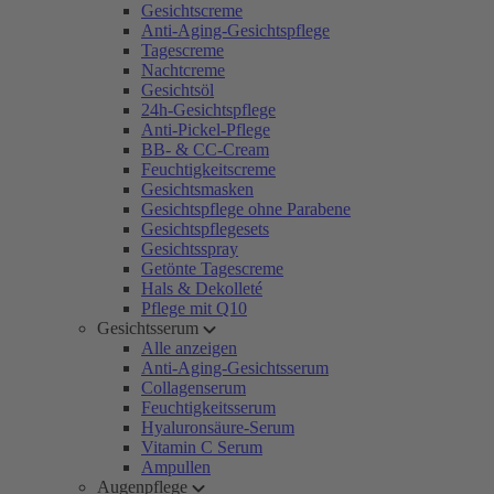
Gesichtscreme
Anti-Aging-Gesichtspflege
Tagescreme
Nachtcreme
Gesichtsöl
24h-Gesichtspflege
Anti-Pickel-Pflege
BB- & CC-Cream
Feuchtigkeitscreme
Gesichtsmasken
Gesichtspflege ohne Parabene
Gesichtspflegesets
Gesichtsspray
Getönte Tagescreme
Hals & Dekolleté
Pflege mit Q10
Gesichtsserum
Alle anzeigen
Anti-Aging-Gesichtsserum
Collagenserum
Feuchtigkeitsserum
Hyaluronsäure-Serum
Vitamin C Serum
Ampullen
Augenpflege