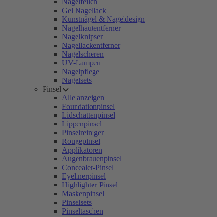
Nagelfeilen
Gel Nagellack
Kunstnägel & Nageldesign
Nagelhautentferner
Nagelknipser
Nagellackentferner
Nagelscheren
UV-Lampen
Nagelpflege
Nagelsets
Pinsel
Alle anzeigen
Foundationpinsel
Lidschattenpinsel
Lippenpinsel
Pinselreiniger
Rougepinsel
Applikatoren
Augenbrauenpinsel
Concealer-Pinsel
Eyelinerpinsel
Highlighter-Pinsel
Maskenpinsel
Pinselsets
Pinseltaschen