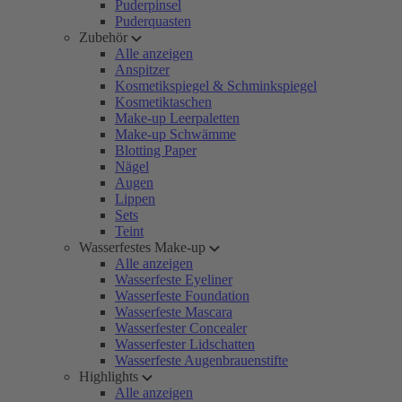
Puderpinsel
Puderquasten
Zubehör
Alle anzeigen
Anspitzer
Kosmetikspiegel & Schminkspiegel
Kosmetiktaschen
Make-up Leerpaletten
Make-up Schwämme
Blotting Paper
Nägel
Augen
Lippen
Sets
Teint
Wasserfestes Make-up
Alle anzeigen
Wasserfeste Eyeliner
Wasserfeste Foundation
Wasserfeste Mascara
Wasserfester Concealer
Wasserfester Lidschatten
Wasserfeste Augenbrauenstifte
Highlights
Alle anzeigen