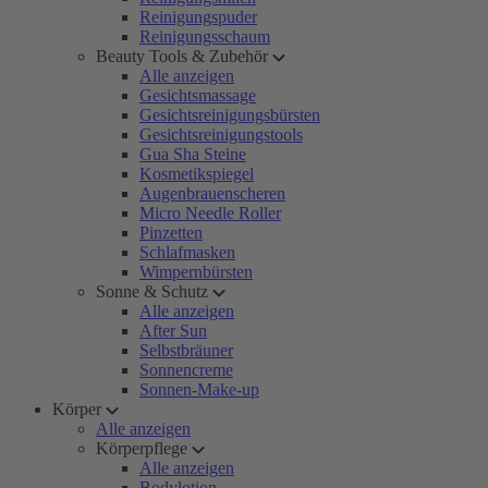
Reinigungspuder
Reinigungsschaum
Beauty Tools & Zubehör
Alle anzeigen
Gesichtsmassage
Gesichtsreinigungsbürsten
Gesichtsreinigungstools
Gua Sha Steine
Kosmetikspiegel
Augenbrauenscheren
Micro Needle Roller
Pinzetten
Schlafmasken
Wimpernbürsten
Sonne & Schutz
Alle anzeigen
After Sun
Selbstbräuner
Sonnencreme
Sonnen-Make-up
Körper
Alle anzeigen
Körperpflege
Alle anzeigen
Bodylotion