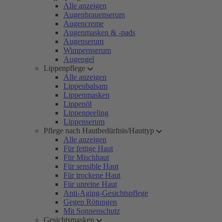
Alle anzeigen
Augenbrauenserum
Augencreme
Augenmasken & -pads
Augenserum
Wimpernserum
Augengel
Lippenpflege
Alle anzeigen
Lippenbalsam
Lippenmasken
Lippenöl
Lippenpeeling
Lippenserum
Pflege nach Hautbedürfnis/Hauttyp
Alle anzeigen
Für fettige Haut
Für Mischhaut
Für sensible Haut
Für trockene Haut
Für unreine Haut
Anti-Aging-Gesichtspflege
Gegen Rötungen
Mit Sonnenschutz
Gesichtsmasken