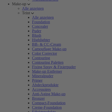
Make-up
Alle anzeigen
Teint
Alle anzeigen
Foundation
Concealer
Puder
Blush
Highlighter
BB- & CC-Cream
Camouflage Make-up
Color Corrector
Contouring
Contouring Paletten
Fixing Spray & Fixierpuder
Make-up Entferner
Mineralpuder
Primer
Abdeckprodukte
Accessoires
Anti-Aging Make-up
Bronzer
Compact-Foundation
Creme-Foundation
Effektprodukte