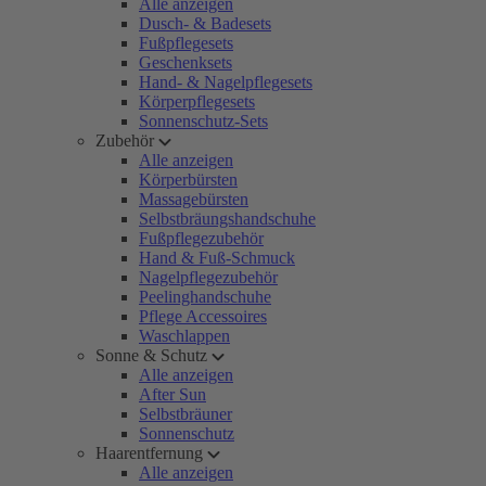
Alle anzeigen
Dusch- & Badesets
Fußpflegesets
Geschenksets
Hand- & Nagelpflegesets
Körperpflegesets
Sonnenschutz-Sets
Zubehör
Alle anzeigen
Körperbürsten
Massagebürsten
Selbstbräungshandschuhe
Fußpflegezubehör
Hand & Fuß-Schmuck
Nagelpflegezubehör
Peelinghandschuhe
Pflege Accessoires
Waschlappen
Sonne & Schutz
Alle anzeigen
After Sun
Selbstbräuner
Sonnenschutz
Haarentfernung
Alle anzeigen