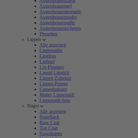
Augenbrauenfarbe
Augenbrauengel
Augenbrauenpomade
Augenbrauenpuder
Augenbrauenstifte
Augenbrauenscheren
Pinzetten
Lippen
Alle anzeigen
Lippenstifte
Lipgloss
Lipliner
Lip-Plumper
Liquid Lipstick
Lippen Zubehör
Lippen-Primer
Lippenbalsam
Matter Lippenstift
Lippenstift-Sets
Nägel
Alle anzeigen
Nagellack
Base Coat
Top Coat
Nagelhärter