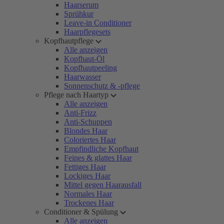
Haarserum
Sprühkur
Leave-in Conditioner
Haarpflegesets
Kopfhautpflege
Alle anzeigen
Kopfhaut-Öl
Kopfhautpeeling
Haarwasser
Sonnenschutz & -pflege
Pflege nach Haartyp
Alle anzeigen
Anti-Frizz
Anti-Schuppen
Blondes Haar
Coloriertes Haar
Empfindliche Kopfhaut
Feines & glattes Haar
Fettiges Haar
Lockiges Haar
Mittel gegen Haarausfall
Normales Haar
Trockenes Haar
Conditioner & Spülung
Alle anzeigen