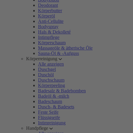
Deodorant
Körperbutter
Körperöl
Anti-Cellulite
Bodyspray
Hals & Dekolleté
Intimpflege
Körperschaum
Massageöle & ätherische Öle
Sauna-Öl & -Aufguss
Körperreinigung
Alle anzeigen
Duschgel
Duschöl
Duschschaum
Körperpeeling
Badesalz & Badebomben
Badeöl & -milch
Badeschaum
Dusch- & Badesets
Feste Seife
Flüssigseife
Intimreinigung
Handpflege