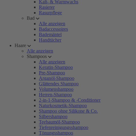
Kalt- & Warmwachs
Rasierer
Rasurpflege
Bad
Alle anzeigen
Badaccessoires
Bademäntel
Handtücher
Haare
Alle anzeigen
Shampoos
Alle anzeigen
Keratin-Shampoo
Pre-Shampoo
Arganöl-Shampoo
Glättendes Shampoo
Volumenshampoo
Herren-Shampoo
2-in-1-Shampoo & -Conditioner
Naturkosmetik-Shampoo
Shampoo ohne Silikone & Co.
Silbershampoo
Teebaumöl-Shampoo
Tiefenreinigungsshampoo
Tönungsshampoo