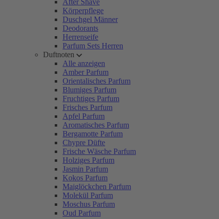
After Shave
Körperpflege
Duschgel Männer
Deodorants
Herrenseife
Parfum Sets Herren
Duftnoten
Alle anzeigen
Amber Parfum
Orientalisches Parfum
Blumiges Parfum
Fruchtiges Parfum
Frisches Parfum
Apfel Parfum
Aromatisches Parfum
Bergamotte Parfum
Chypre Düfte
Frische Wäsche Parfum
Holziges Parfum
Jasmin Parfum
Kokos Parfum
Maiglöckchen Parfum
Molekül Parfum
Moschus Parfum
Oud Parfum