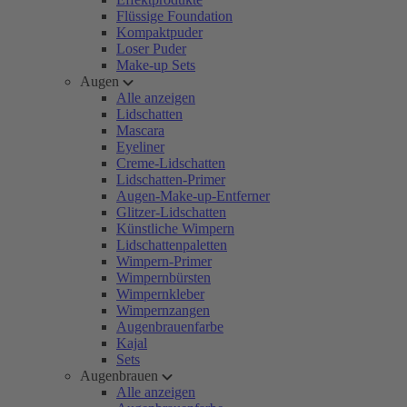
Flüssige Foundation
Kompaktpuder
Loser Puder
Make-up Sets
Augen
Alle anzeigen
Lidschatten
Mascara
Eyeliner
Creme-Lidschatten
Lidschatten-Primer
Augen-Make-up-Entferner
Glitzer-Lidschatten
Künstliche Wimpern
Lidschattenpaletten
Wimpern-Primer
Wimpernbürsten
Wimpernkleber
Wimpernzangen
Augenbrauenfarbe
Kajal
Sets
Augenbrauen
Alle anzeigen