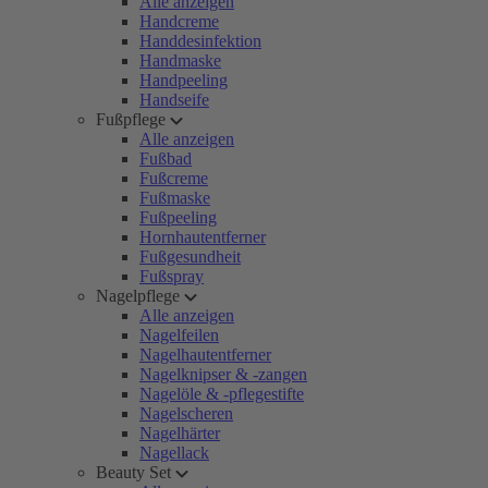
Alle anzeigen
Handcreme
Handdesinfektion
Handmaske
Handpeeling
Handseife
Fußpflege
Alle anzeigen
Fußbad
Fußcreme
Fußmaske
Fußpeeling
Hornhautentferner
Fußgesundheit
Fußspray
Nagelpflege
Alle anzeigen
Nagelfeilen
Nagelhautentferner
Nagelknipser & -zangen
Nagelöle & -pflegestifte
Nagelscheren
Nagelhärter
Nagellack
Beauty Set