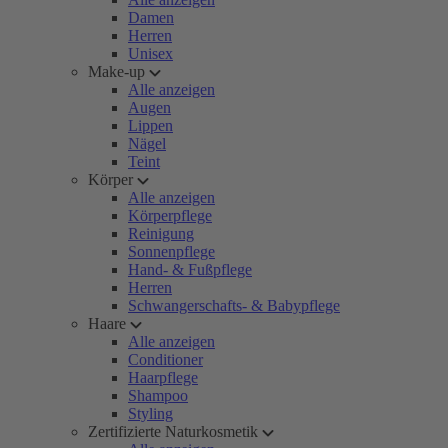
Damen
Herren
Unisex
Make-up
Alle anzeigen
Augen
Lippen
Nägel
Teint
Körper
Alle anzeigen
Körperpflege
Reinigung
Sonnenpflege
Hand- & Fußpflege
Herren
Schwangerschafts- & Babypflege
Haare
Alle anzeigen
Conditioner
Haarpflege
Shampoo
Styling
Zertifizierte Naturkosmetik