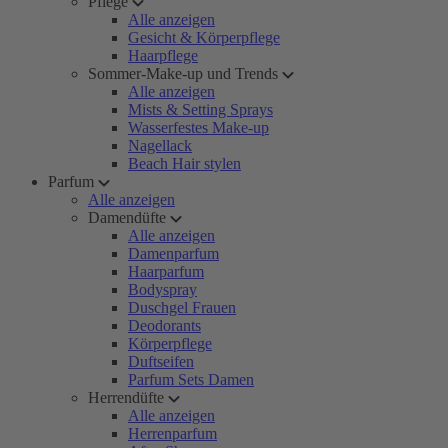
Pflege
Alle anzeigen
Gesicht & Körperpflege
Haarpflege
Sommer-Make-up und Trends
Alle anzeigen
Mists & Setting Sprays
Wasserfestes Make-up
Nagellack
Beach Hair stylen
Parfum
Alle anzeigen
Damendüfte
Alle anzeigen
Damenparfum
Haarparfum
Bodyspray
Duschgel Frauen
Deodorants
Körperpflege
Duftseifen
Parfum Sets Damen
Herrendüfte
Alle anzeigen
Herrenparfum