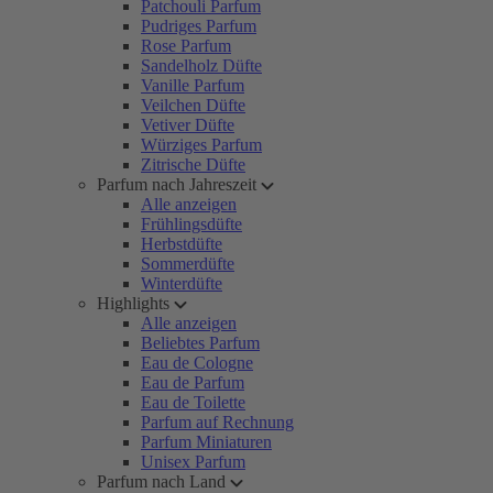
Patchouli Parfum
Pudriges Parfum
Rose Parfum
Sandelholz Düfte
Vanille Parfum
Veilchen Düfte
Vetiver Düfte
Würziges Parfum
Zitrische Düfte
Parfum nach Jahreszeit
Alle anzeigen
Frühlingsdüfte
Herbstdüfte
Sommerdüfte
Winterdüfte
Highlights
Alle anzeigen
Beliebtes Parfum
Eau de Cologne
Eau de Parfum
Eau de Toilette
Parfum auf Rechnung
Parfum Miniaturen
Unisex Parfum
Parfum nach Land