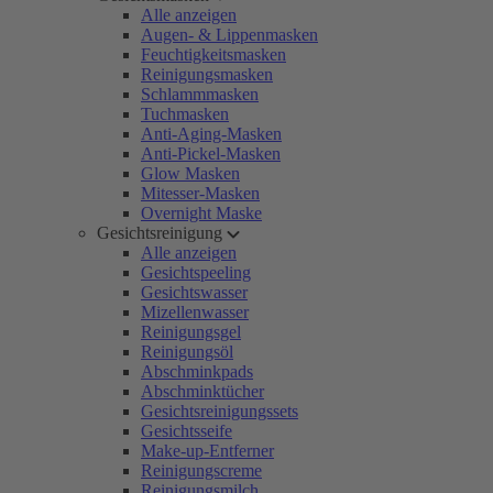
Alle anzeigen
Augen- & Lippenmasken
Feuchtigkeitsmasken
Reinigungsmasken
Schlammmasken
Tuchmasken
Anti-Aging-Masken
Anti-Pickel-Masken
Glow Masken
Mitesser-Masken
Overnight Maske
Gesichtsreinigung
Alle anzeigen
Gesichtspeeling
Gesichtswasser
Mizellenwasser
Reinigungsgel
Reinigungsöl
Abschminkpads
Abschminktücher
Gesichtsreinigungssets
Gesichtsseife
Make-up-Entferner
Reinigungscreme
Reinigungsmilch