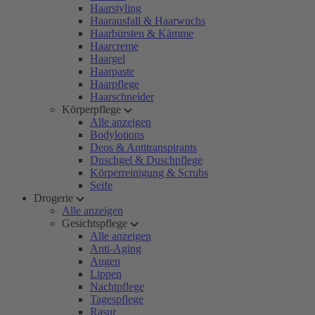
Haarstyling
Haarausfall & Haarwuchs
Haarbürsten & Kämme
Haarcreme
Haargel
Haarpaste
Haarpflege
Haarschneider
Körperpflege
Alle anzeigen
Bodylotions
Deos & Antitranspirants
Duschgel & Duschpflege
Körperreinigung & Scrubs
Seife
Drogerie
Alle anzeigen
Gesichtspflege
Alle anzeigen
Anti-Aging
Augen
Lippen
Nachtpflege
Tagespflege
Rasur