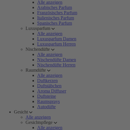
Alle anzeigen
Arabisches Parfum
Französisches Parfum
Italienisches Parfum
Spanisches Parfum
Luxusparfum
Alle anzeigen
Luxusparfum Damen
Luxusparfum Herren
Nischendüfte
Alle anzeigen
Nischendüfte Damen
Nischendüfte Herren
Raumdüfte
Alle anzeigen
Duftkerzen
Duftstäbchen
Aroma Diffuser
Duftsteine
Raumsprays
Autodüfte
Gesicht
Alle anzeigen
Gesichtspflege
Alle anzeigen