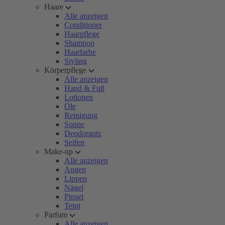
Haare
Alle anzeigen
Conditioner
Haarpflege
Shampoo
Haarfarbe
Styling
Körperpflege
Alle anzeigen
Hand & Fuß
Lotionen
Öle
Reinigung
Sonne
Deodorants
Seifen
Make-up
Alle anzeigen
Augen
Lippen
Nägel
Pinsel
Teint
Parfum
Alle anzeigen