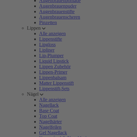
Augenbrauenpomade
Augenbrauenpuder
Augenbrauenstifte
Augenbrauenscheren
Pinzetten
Lippen
Alle anzeigen
Lippenstifte
Lipgloss
Lipliner
Lip-Plumper
Liquid Lipstick
Lippen Zubehör
Lippen-Primer
Lippenbalsam
Matter Lippenstift
Lippenstift-Sets
Nägel
Alle anzeigen
Nagellack
Base Coat
Top Coat
Nagelhärter
Nagelfeilen
Gel Nagellack