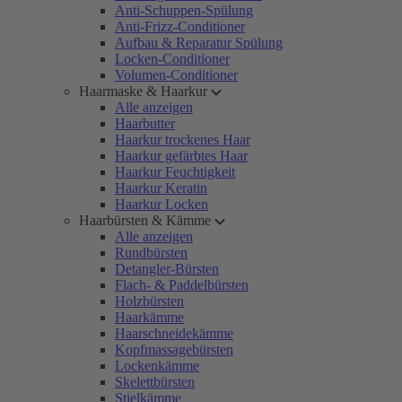
Anti-Schuppen-Spülung
Anti-Frizz-Conditioner
Aufbau & Reparatur Spülung
Locken-Conditioner
Volumen-Conditioner
Haarmaske & Haarkur
Alle anzeigen
Haarbutter
Haarkur trockenes Haar
Haarkur gefärbtes Haar
Haarkur Feuchtigkeit
Haarkur Keratin
Haarkur Locken
Haarbürsten & Kämme
Alle anzeigen
Rundbürsten
Detangler-Bürsten
Flach- & Paddelbürsten
Holzbürsten
Haarkämme
Haarschneidekämme
Kopfmassagebürsten
Lockenkämme
Skelettbürsten
Stielkämme