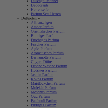
Duschgel Männer
Deodorants
Herrenseife
Parfum Sets Herren
Duftnoten
Alle anzeigen
Amber Parfum
Orientalisches Parfum
Blumiges Parfum
Fruchtiges Parfum
Frisches Parfum
Apfel Parfum
Aromatisches Parfum
Bergamotte Parfum
Chypre Düfte
Frische Wäsche Parfum
Holziges Parfum
Jasmin Parfum
Kokos Parfum
Maiglöckchen Parfum
Molekül Parfum
Moschus Parfum
Oud Parfum
Patchouli Parfum
Pudriges Parfum