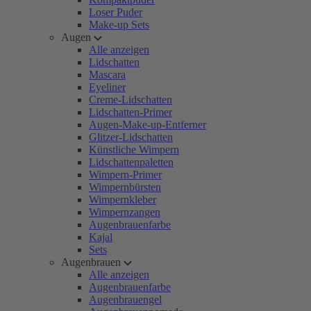
Loser Puder
Make-up Sets
Augen
Alle anzeigen
Lidschatten
Mascara
Eyeliner
Creme-Lidschatten
Lidschatten-Primer
Augen-Make-up-Entferner
Glitzer-Lidschatten
Künstliche Wimpern
Lidschattenpaletten
Wimpern-Primer
Wimpernbürsten
Wimpernkleber
Wimpernzangen
Augenbrauenfarbe
Kajal
Sets
Augenbrauen
Alle anzeigen
Augenbrauenfarbe
Augenbrauengel