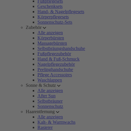
Fußpflegesets
Geschenksets
Hand- & Nagelpflegesets
Körperpflegesets
Sonnenschutz-Sets
Zubehör
Alle anzeigen
Körperbürsten
Massagebürsten
Selbstbräungshandschuhe
Fußpflegezubehör
Hand & Fuß-Schmuck
Nagelpflegezubehör
Peelinghandschuhe
Pflege Accessoires
Waschlappen
Sonne & Schutz
Alle anzeigen
After Sun
Selbstbräuner
Sonnenschutz
Haarentfernung
Alle anzeigen
Kalt- & Warmwachs
Rasierer