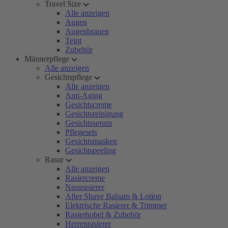
Travel Size
Alle anzeigen
Augen
Augenbrauen
Teint
Zubehör
Männerpflege
Alle anzeigen
Gesichtspflege
Alle anzeigen
Anti-Aging
Gesichtscreme
Gesichtsreinigung
Gesichtsserum
Pflegesets
Gesichtsmasken
Gesichtspeeling
Rasur
Alle anzeigen
Rasiercreme
Nassrasierer
After Shave Balsam & Lotion
Elektrische Rasierer & Trimmer
Rasierhobel & Zubehör
Herrenrasierer