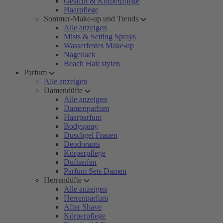
Gesicht & Körperpflege
Haarpflege
Sommer-Make-up und Trends
Alle anzeigen
Mists & Setting Sprays
Wasserfestes Make-up
Nagellack
Beach Hair stylen
Parfum
Alle anzeigen
Damendüfte
Alle anzeigen
Damenparfum
Haarparfum
Bodyspray
Duschgel Frauen
Deodorants
Körperpflege
Duftseifen
Parfum Sets Damen
Herrendüfte
Alle anzeigen
Herrenparfum
After Shave
Körperpflege