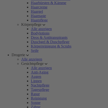
Haarbürsten & Kämme
Haarcreme
Haargel
Haarpaste
Haarpflege
Körperpflege
Alle anzeigen
Bodylotions
Deos & Antitranspirants
Duschgel & Duschpflege
Körperreinigung & Scrubs
Seife
Drogerie
Alle anzeigen
Gesichtspflege
Alle anzeigen
Anti-Aging
Augen
Lippen
Nachtpflege
Tagespflege
Rasur
Reinigung
Sonne
Zähne