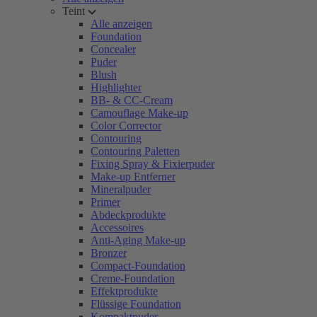
Teint
Alle anzeigen
Foundation
Concealer
Puder
Blush
Highlighter
BB- & CC-Cream
Camouflage Make-up
Color Corrector
Contouring
Contouring Paletten
Fixing Spray & Fixierpuder
Make-up Entferner
Mineralpuder
Primer
Abdeckprodukte
Accessoires
Anti-Aging Make-up
Bronzer
Compact-Foundation
Creme-Foundation
Effektprodukte
Flüssige Foundation
Kompaktpuder