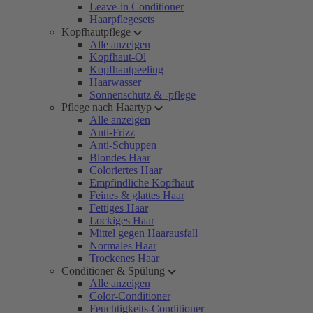
Leave-in Conditioner
Haarpflegesets
Kopfhautpflege
Alle anzeigen
Kopfhaut-Öl
Kopfhautpeeling
Haarwasser
Sonnenschutz & -pflege
Pflege nach Haartyp
Alle anzeigen
Anti-Frizz
Anti-Schuppen
Blondes Haar
Coloriertes Haar
Empfindliche Kopfhaut
Feines & glattes Haar
Fettiges Haar
Lockiges Haar
Mittel gegen Haarausfall
Normales Haar
Trockenes Haar
Conditioner & Spülung
Alle anzeigen
Color-Conditioner
Feuchtigkeits-Conditioner