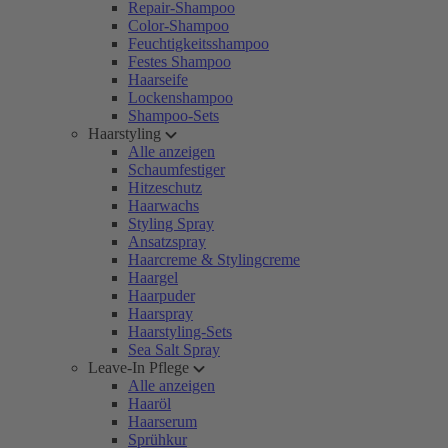
Repair-Shampoo
Color-Shampoo
Feuchtigkeitsshampoo
Festes Shampoo
Haarseife
Lockenshampoo
Shampoo-Sets
Haarstyling
Alle anzeigen
Schaumfestiger
Hitzeschutz
Haarwachs
Styling Spray
Ansatzspray
Haarcreme & Stylingcreme
Haargel
Haarpuder
Haarspray
Haarstyling-Sets
Sea Salt Spray
Leave-In Pflege
Alle anzeigen
Haaröl
Haarserum
Sprühkur