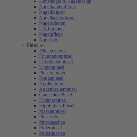
Kunstnägel & Nageldesign
Nagelhautentferner
Nagelknipser
Nagellackentferner
Nagelscheren
UV-Lampen
Nagelpflege
Nagelsets
Pinsel
Alle anzeigen
Foundationpinsel
Lidschattenpinsel
Lippenpinsel
Pinselreiniger
Rougepinsel
Applikatoren
Augenbrauenpinsel
Concealer-Pinsel
Eyelinerpinsel
Highlighter-Pinsel
Maskenpinsel
Pinselsets
Pinseltaschen
Puderpinsel
Puderquasten