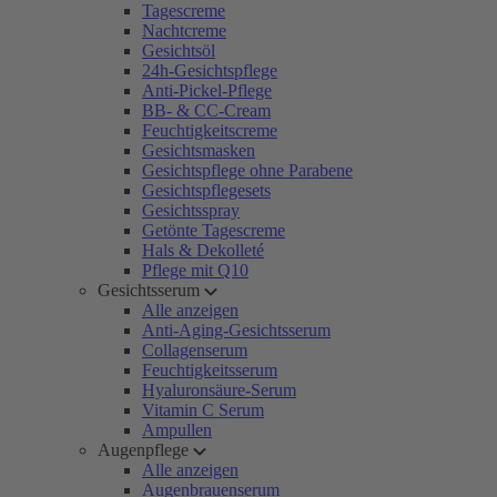
Tagescreme
Nachtcreme
Gesichtsöl
24h-Gesichtspflege
Anti-Pickel-Pflege
BB- & CC-Cream
Feuchtigkeitscreme
Gesichtsmasken
Gesichtspflege ohne Parabene
Gesichtspflegesets
Gesichtsspray
Getönte Tagescreme
Hals & Dekolleté
Pflege mit Q10
Gesichtsserum
Alle anzeigen
Anti-Aging-Gesichtsserum
Collagenserum
Feuchtigkeitsserum
Hyaluronsäure-Serum
Vitamin C Serum
Ampullen
Augenpflege
Alle anzeigen
Augenbrauenserum