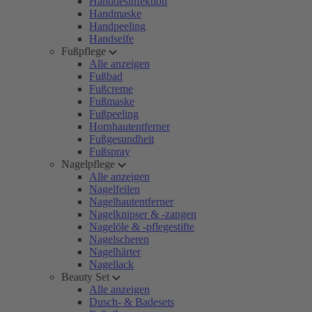
Handdesinfektion
Handmaske
Handpeeling
Handseife
Fußpflege
Alle anzeigen
Fußbad
Fußcreme
Fußmaske
Fußpeeling
Hornhautentferner
Fußgesundheit
Fußspray
Nagelpflege
Alle anzeigen
Nagelfeilen
Nagelhautentferner
Nagelknipser & -zangen
Nagelöle & -pflegestifte
Nagelscheren
Nagelhärter
Nagellack
Beauty Set
Alle anzeigen
Dusch- & Badesets