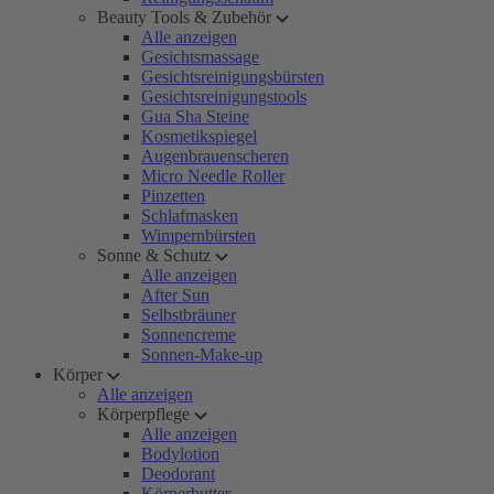
Beauty Tools & Zubehör
Alle anzeigen
Gesichtsmassage
Gesichtsreinigungsbürsten
Gesichtsreinigungstools
Gua Sha Steine
Kosmetikspiegel
Augenbrauenscheren
Micro Needle Roller
Pinzetten
Schlafmasken
Wimpernbürsten
Sonne & Schutz
Alle anzeigen
After Sun
Selbstbräuner
Sonnencreme
Sonnen-Make-up
Körper
Alle anzeigen
Körperpflege
Alle anzeigen
Bodylotion
Deodorant
Körperbutter