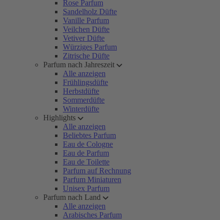
Rose Parfum
Sandelholz Düfte
Vanille Parfum
Veilchen Düfte
Vetiver Düfte
Würziges Parfum
Zitrische Düfte
Parfum nach Jahreszeit
Alle anzeigen
Frühlingsdüfte
Herbstdüfte
Sommerdüfte
Winterdüfte
Highlights
Alle anzeigen
Beliebtes Parfum
Eau de Cologne
Eau de Parfum
Eau de Toilette
Parfum auf Rechnung
Parfum Miniaturen
Unisex Parfum
Parfum nach Land
Alle anzeigen
Arabisches Parfum