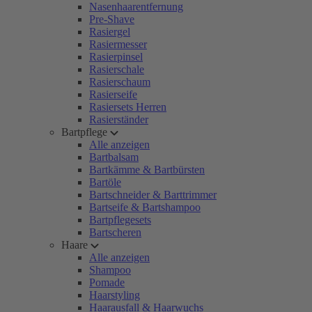
Nasenhaarentfernung
Pre-Shave
Rasiergel
Rasiermesser
Rasierpinsel
Rasierschale
Rasierschaum
Rasierseife
Rasiersets Herren
Rasierständer
Bartpflege
Alle anzeigen
Bartbalsam
Bartkämme & Bartbürsten
Bartöle
Bartschneider & Barttrimmer
Bartseife & Bartshampoo
Bartpflegesets
Bartscheren
Haare
Alle anzeigen
Shampoo
Pomade
Haarstyling
Haarausfall & Haarwuchs