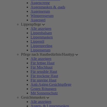
Augencreme
Augenmasken & -pads
Augenserum
Wimpernserum
Augengel
Lippenpflege
Alle anzeigen
Lippenbalsam
Lippenmasken
Lippenöl
Lippenpeeling
Lippenserum
Pflege nach Hautbedürfnis/Hauttyp
Alle anzeigen
Für fettige Haut
Für Mischhaut
Für sensible Haut
Für trockene Haut
Für unreine Haut
Anti-Aging-Gesichtspflege
Gegen Rötungen
Mit Sonnenschutz
Gesichtsmasken
Alle anzeigen
Augen- & Lippenmasken