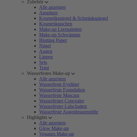
Zubehör
Alle anzeigen
Anspitzer
Kosmetikspiegel & Schminkspiegel
Kosmetiktaschen
Make-up Leerpaletten
Make-up Schwämme
Blotting Paper
Nägel
Augen
Lippen
Sets
Teint
Wasserfestes Make-up
Alle anzeigen
Wasserfeste Eyeliner
Wasserfeste Foundation
Wasserfeste Mascara
Wasserfester Concealer
Wasserfester Lidschatten
Wasserfeste Augenbrauenstifte
Highlights
Alle anzeigen
Glow Make-up
Veganes Make-up