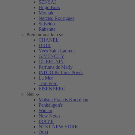
SENSAI
Hugo Boss
Montale
Narciso Rodriguez
Shiseido
Rabanne
Premiummarken
CHANEL
DIOR
Yves Saint Laurent
GIVENCHY
GUERLAIN
Parfums de Marly
INITIO Parfums Privés
La Mer
Tom Ford
EISENBERG
Neu
Maison Francis Kurkdjian
Penhaligon's
Widian
New Notes
IRÄYE
NEST NEW YORK
Ouai