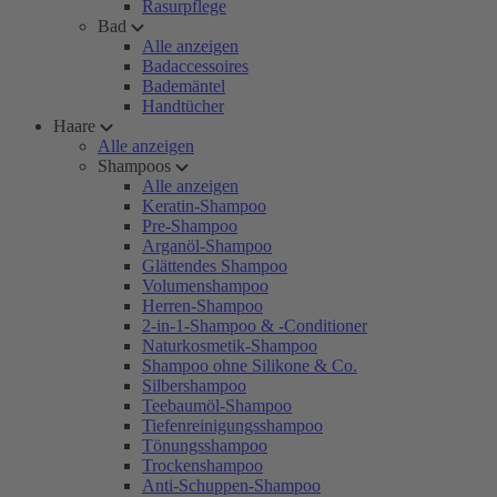
Rasurpflege
Bad
Alle anzeigen
Badaccessoires
Bademäntel
Handtücher
Haare
Alle anzeigen
Shampoos
Alle anzeigen
Keratin-Shampoo
Pre-Shampoo
Arganöl-Shampoo
Glättendes Shampoo
Volumenshampoo
Herren-Shampoo
2-in-1-Shampoo & -Conditioner
Naturkosmetik-Shampoo
Shampoo ohne Silikone & Co.
Silbershampoo
Teebaumöl-Shampoo
Tiefenreinigungsshampoo
Tönungsshampoo
Trockenshampoo
Anti-Schuppen-Shampoo