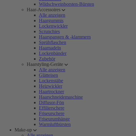
Wildschweinborsten-Bürsten
Haar-Accessoires
Alle anzeigen
Haargummis
Lockenwickler
Scrunchies
Haarspangen & -klammern
Sprühflaschen
Haarnadeln
Lockenbänder
Zubehör
Haarstyling-Geräte
Alle anzeigen
Glätteisen
Lockenstäbe
Heizwickler
Haartrockner
Haarschneidemaschine
Diffusor-Fön
Effilierschere
Friseurschere
Friseurumhänge
Warmluftbürsten
Make-up
Alle anzeigen