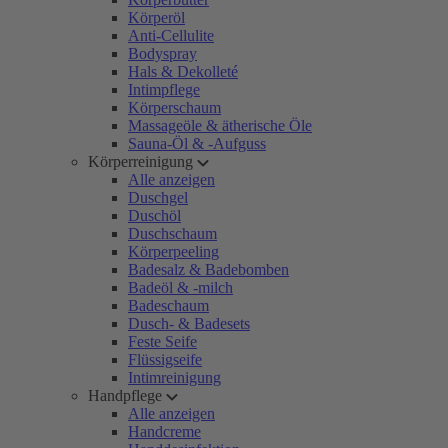
Körperöl
Anti-Cellulite
Bodyspray
Hals & Dekolleté
Intimpflege
Körperschaum
Massageöle & ätherische Öle
Sauna-Öl & -Aufguss
Körperreinigung
Alle anzeigen
Duschgel
Duschöl
Duschschaum
Körperpeeling
Badesalz & Badebomben
Badeöl & -milch
Badeschaum
Dusch- & Badesets
Feste Seife
Flüssigseife
Intimreinigung
Handpflege
Alle anzeigen
Handcreme