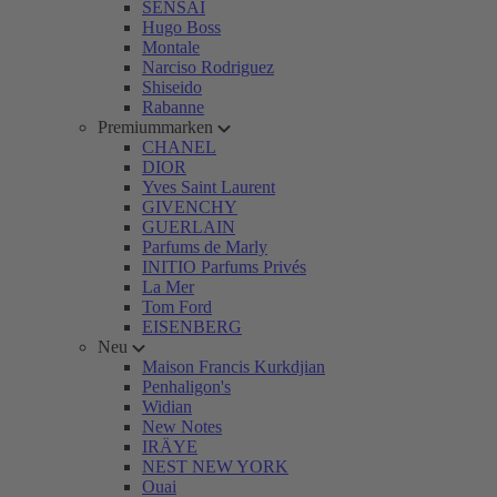
SENSAI
Hugo Boss
Montale
Narciso Rodriguez
Shiseido
Rabanne
Premiummarken
CHANEL
DIOR
Yves Saint Laurent
GIVENCHY
GUERLAIN
Parfums de Marly
INITIO Parfums Privés
La Mer
Tom Ford
EISENBERG
Neu
Maison Francis Kurkdjian
Penhaligon's
Widian
New Notes
IRÄYE
NEST NEW YORK
Ouai