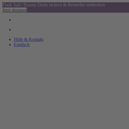
Flash Sale: Beauty Deals sichern & Bestseller entdecken
Jetzt shoppen
Hilfe & Kontakt
Englisch