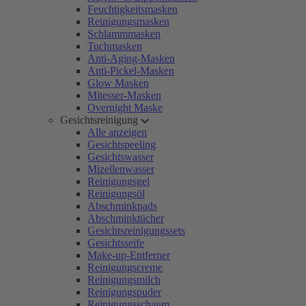
Feuchtigkeitsmasken
Reinigungsmasken
Schlammmasken
Tuchmasken
Anti-Aging-Masken
Anti-Pickel-Masken
Glow Masken
Mitesser-Masken
Overnight Maske
Gesichtsreinigung
Alle anzeigen
Gesichtspeeling
Gesichtswasser
Mizellenwasser
Reinigungsgel
Reinigungsöl
Abschminkpads
Abschminktücher
Gesichtsreinigungssets
Gesichtsseife
Make-up-Entferner
Reinigungscreme
Reinigungsmilch
Reinigungspuder
Reinigungsschaum