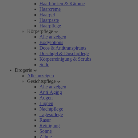
Haarbürsten & Kämme
Haarcreme
Haargel
Haarpaste
Haarpflege
Körperpflege
Alle anzeigen
Bodylotions
Deos & Antitranspirants
Duschgel & Duschpflege
Körperreinigung & Scrubs
Seife
Drogerie
Alle anzeigen
Gesichtspflege
Alle anzeigen
Anti-Aging
Augen
Lippen
Nachtpflege
Tagespflege
Rasur
Reinigung
Sonne
Zähne