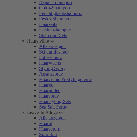
Repair-Shampoo
Color-Shampoo
Feuchtigkeitsshampoo
Festes Shampoo
Haarseife
Lockenshampoo
Shampoo-Sets
Haarstyling
Alle anzeigen
Schaumfestiger
Hitzeschutz
Haarwachs
Styling Spray
Ansatzspray
Haarcreme & Stylingcreme
Haargel
Haarpuder
Haarspray
Haarstyling-Sets
Sea Salt Spray
Leave-In Pflege
Alle anzeigen
Haaröl
Haarserum
Sprühkur