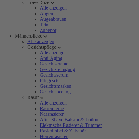
Travel Size
Alle anzeigen
Augen
Augenbrauen
Teint
Zubehör
Männerpflege
Alle anzeigen
Gesichtspflege
Alle anzeigen
Anti-Aging
Gesichtscreme
Gesichtsreinigung
Gesichtsserum
Pflegesets
Gesichtsmasken
Gesichtspeeling
Rasur
Alle anzeigen
Rasiercreme
Nassrasierer
After Shave Balsam & Lotion
Elektrische Rasierer & Trimmer
Rasierhobel & Zubehör
Herrenrasierer