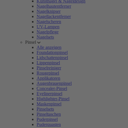
Kunstnägel & Nageldesign
Nagelhautentferner
Nagelknipser
Nagellackentferner
Nagelscheren
UV-Lampen
Nagelpflege
Nagelsets
Pinsel
Alle anzeigen
Foundationpinsel
Lidschattenpinsel
Lippenpinsel
Pinselreiniger
Rougepinsel
Applikatoren
Augenbrauenpinsel
Concealer-Pinsel
Eyelinerpinsel
Highlighter-Pinsel
Maskenpinsel
Pinselsets
Pinseltaschen
Puderpinsel
Puderquasten