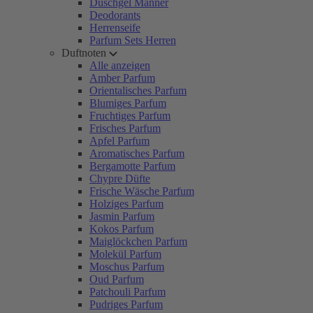
Duschgel Männer
Deodorants
Herrenseife
Parfum Sets Herren
Duftnoten
Alle anzeigen
Amber Parfum
Orientalisches Parfum
Blumiges Parfum
Fruchtiges Parfum
Frisches Parfum
Apfel Parfum
Aromatisches Parfum
Bergamotte Parfum
Chypre Düfte
Frische Wäsche Parfum
Holziges Parfum
Jasmin Parfum
Kokos Parfum
Maiglöckchen Parfum
Molekül Parfum
Moschus Parfum
Oud Parfum
Patchouli Parfum
Pudriges Parfum