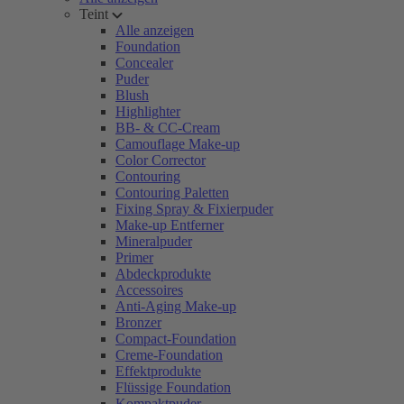
Teint
Alle anzeigen
Foundation
Concealer
Puder
Blush
Highlighter
BB- & CC-Cream
Camouflage Make-up
Color Corrector
Contouring
Contouring Paletten
Fixing Spray & Fixierpuder
Make-up Entferner
Mineralpuder
Primer
Abdeckprodukte
Accessoires
Anti-Aging Make-up
Bronzer
Compact-Foundation
Creme-Foundation
Effektprodukte
Flüssige Foundation
Kompaktpuder