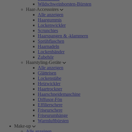
Wildschweinborsten-Bürsten
Haar-Accessoires
Alle anzeigen
Haargummis
Lockenwickler
Scrunchies
Haarspangen & -klammern
Sprühflaschen
Haarnadeln
Lockenbänder
Zubehör
Haarstyling-Geräte
Alle anzeigen
Glätteisen
Lockenstäbe
Heizwickler
Haartrockner
Haarschneidemaschine
Diffusor-Fön
Effilierschere
Friseurschere
Friseurumhänge
Warmluftbürsten
Make-up
Alle anzeigen