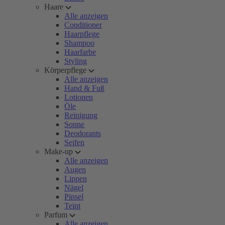
Haare
Alle anzeigen
Conditioner
Haarpflege
Shampoo
Haarfarbe
Styling
Körperpflege
Alle anzeigen
Hand & Fuß
Lotionen
Öle
Reinigung
Sonne
Deodorants
Seifen
Make-up
Alle anzeigen
Augen
Lippen
Nägel
Pinsel
Teint
Parfum
Alle anzeigen