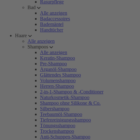
Rasurpflege
Bad
Alle anzeigen
Badaccessoires
Bademäntel
Handtücher
Haare
Alle anzeigen
Shampoos
Alle anzeigen
Keratin-Shampoo
Pre-Shampoo
Arganöl-Shampoo
Glättendes Shampoo
Volumenshampoo
Herren-Shampoo
2-in-1-Shampoo & -Conditioner
Naturkosmetik-Shampoo
Shampoo ohne Silikone & Co.
Silbershampoo
Teebaumöl-Shampoo
Tiefenreinigungsshampoo
Tönungsshampoo
Trockenshampoo
Anti-Schuppen-Shampoo