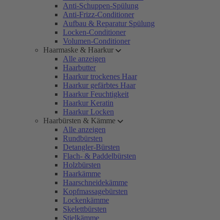
Anti-Schuppen-Spülung
Anti-Frizz-Conditioner
Aufbau & Reparatur Spülung
Locken-Conditioner
Volumen-Conditioner
Haarmaske & Haarkur
Alle anzeigen
Haarbutter
Haarkur trockenes Haar
Haarkur gefärbtes Haar
Haarkur Feuchtigkeit
Haarkur Keratin
Haarkur Locken
Haarbürsten & Kämme
Alle anzeigen
Rundbürsten
Detangler-Bürsten
Flach- & Paddelbürsten
Holzbürsten
Haarkämme
Haarschneidekämme
Kopfmassagebürsten
Lockenkämme
Skelettbürsten
Stielkämme