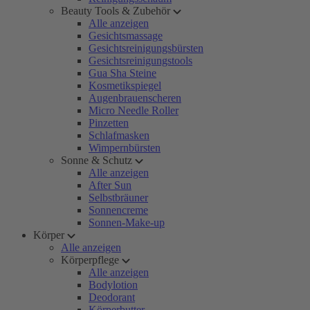
Beauty Tools & Zubehör
Alle anzeigen
Gesichtsmassage
Gesichtsreinigungsbürsten
Gesichtsreinigungstools
Gua Sha Steine
Kosmetikspiegel
Augenbrauenscheren
Micro Needle Roller
Pinzetten
Schlafmasken
Wimpernbürsten
Sonne & Schutz
Alle anzeigen
After Sun
Selbstbräuner
Sonnencreme
Sonnen-Make-up
Körper
Alle anzeigen
Körperpflege
Alle anzeigen
Bodylotion
Deodorant
Körperbutter