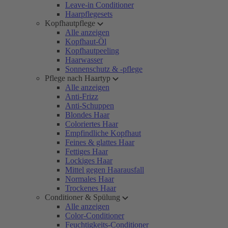
Leave-in Conditioner
Haarpflegesets
Kopfhautpflege
Alle anzeigen
Kopfhaut-Öl
Kopfhautpeeling
Haarwasser
Sonnenschutz & -pflege
Pflege nach Haartyp
Alle anzeigen
Anti-Frizz
Anti-Schuppen
Blondes Haar
Coloriertes Haar
Empfindliche Kopfhaut
Feines & glattes Haar
Fettiges Haar
Lockiges Haar
Mittel gegen Haarausfall
Normales Haar
Trockenes Haar
Conditioner & Spülung
Alle anzeigen
Color-Conditioner
Feuchtigkeits-Conditioner