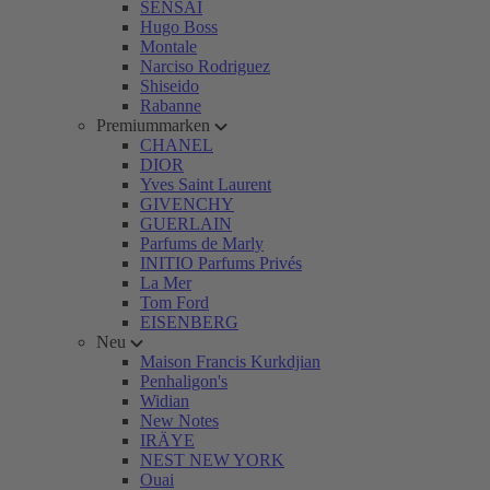
SENSAI
Hugo Boss
Montale
Narciso Rodriguez
Shiseido
Rabanne
Premiummarken
CHANEL
DIOR
Yves Saint Laurent
GIVENCHY
GUERLAIN
Parfums de Marly
INITIO Parfums Privés
La Mer
Tom Ford
EISENBERG
Neu
Maison Francis Kurkdjian
Penhaligon's
Widian
New Notes
IRÄYE
NEST NEW YORK
Ouai