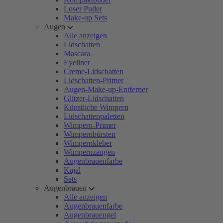
Loser Puder
Make-up Sets
Augen
Alle anzeigen
Lidschatten
Mascara
Eyeliner
Creme-Lidschatten
Lidschatten-Primer
Augen-Make-up-Entferner
Glitzer-Lidschatten
Künstliche Wimpern
Lidschattenpaletten
Wimpern-Primer
Wimpernbürsten
Wimpernkleber
Wimpernzangen
Augenbrauenfarbe
Kajal
Sets
Augenbrauen
Alle anzeigen
Augenbrauenfarbe
Augenbrauengel