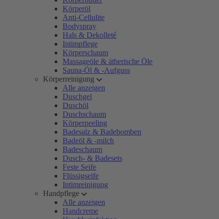
Körperöl
Anti-Cellulite
Bodyspray
Hals & Dekolleté
Intimpflege
Körperschaum
Massageöle & ätherische Öle
Sauna-Öl & -Aufguss
Körperreinigung
Alle anzeigen
Duschgel
Duschöl
Duschschaum
Körperpeeling
Badesalz & Badebomben
Badeöl & -milch
Badeschaum
Dusch- & Badesets
Feste Seife
Flüssigseife
Intimreinigung
Handpflege
Alle anzeigen
Handcreme