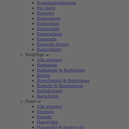
Nasenhaarentfernung
Pre-Shave
Rasiergel
Rasiermesser
Rasierpinsel
Rasierschale
Rasierschaum
Rasierseife
Rasiersets Herren
Rasierständer
Bartpflege
Alle anzeigen
Bartbalsam
Bartkämme & Bartbürsten
Bartöle
Bartschneider & Barttrimmer
Bartseife & Bartshampoo
Bartpflegesets
Bartscheren
Haare
Alle anzeigen
Shampoo
Pomade
Haarstyling
Haarausfall & Haarwuchs