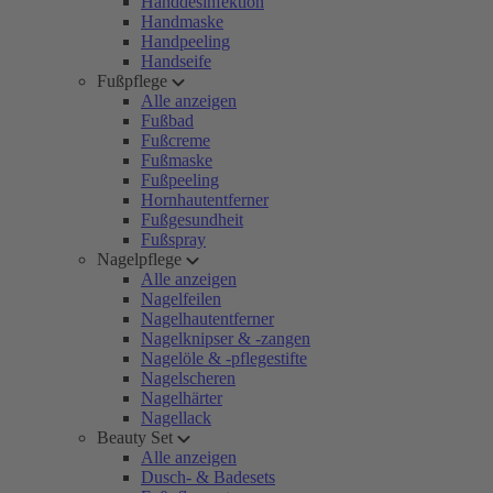
Handdesinfektion
Handmaske
Handpeeling
Handseife
Fußpflege
Alle anzeigen
Fußbad
Fußcreme
Fußmaske
Fußpeeling
Hornhautentferner
Fußgesundheit
Fußspray
Nagelpflege
Alle anzeigen
Nagelfeilen
Nagelhautentferner
Nagelknipser & -zangen
Nagelöle & -pflegestifte
Nagelscheren
Nagelhärter
Nagellack
Beauty Set
Alle anzeigen
Dusch- & Badesets