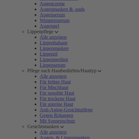
Augencreme
Augenmasken & -pads
Augenserum
Wimpernserum
Augengel
Lippenpflege
Alle anzeigen
Lippenbalsam
Lippenmasken
Lippenöl
Lippenpeeling
Lippenserum
Pflege nach Hautbedürfnis/Hauttyp
Alle anzeigen
Für fettige Haut
Für Mischhaut
Für sensible Haut
Für trockene Haut
Für unreine Haut
Anti-Aging-Gesichtspflege
Gegen Rötungen
Mit Sonnenschutz
Gesichtsmasken
Alle anzeigen
Augen- & Lippenmasken