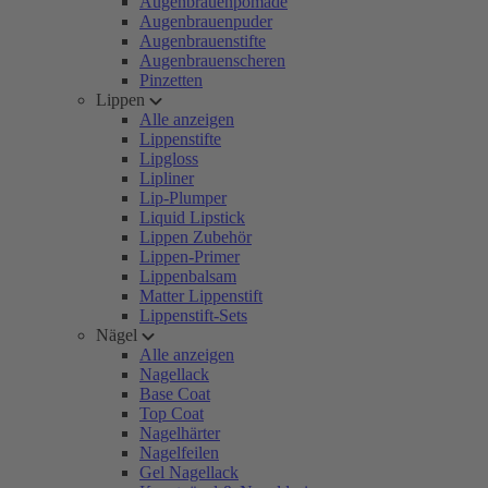
Augenbrauenpomade
Augenbrauenpuder
Augenbrauenstifte
Augenbrauenscheren
Pinzetten
Lippen
Alle anzeigen
Lippenstifte
Lipgloss
Lipliner
Lip-Plumper
Liquid Lipstick
Lippen Zubehör
Lippen-Primer
Lippenbalsam
Matter Lippenstift
Lippenstift-Sets
Nägel
Alle anzeigen
Nagellack
Base Coat
Top Coat
Nagelhärter
Nagelfeilen
Gel Nagellack