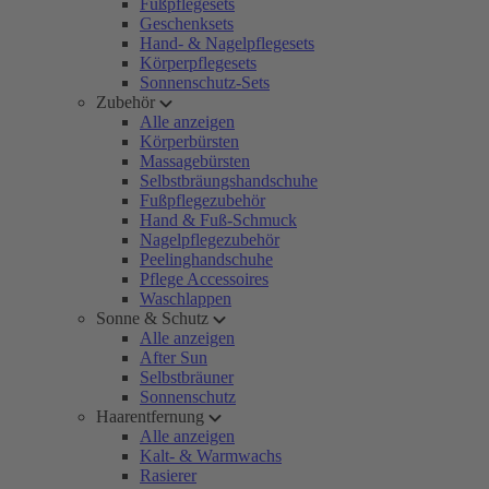
Fußpflegesets
Geschenksets
Hand- & Nagelpflegesets
Körperpflegesets
Sonnenschutz-Sets
Zubehör
Alle anzeigen
Körperbürsten
Massagebürsten
Selbstbräungshandschuhe
Fußpflegezubehör
Hand & Fuß-Schmuck
Nagelpflegezubehör
Peelinghandschuhe
Pflege Accessoires
Waschlappen
Sonne & Schutz
Alle anzeigen
After Sun
Selbstbräuner
Sonnenschutz
Haarentfernung
Alle anzeigen
Kalt- & Warmwachs
Rasierer