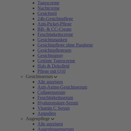
Tagescreme
Nachtcreme
Gesichtsöl
24h-Gesichtspflege
Anti-Pickel-Pflege
BB- & CC-Cream
Feuchtigkeitscreme
Gesichtsmasken
Gesichtspflege ohne Parabene
Gesichtspflegesets
Gesichtsspray
Getönte Tagescreme
Hals & Dekolleté
Pflege mit Q10
Gesichtsserum
Alle anzeigen
Anti-Aging-Gesichtsserum
Collagenserum
Feuchtigkeitsserum
Hyaluronsäure-Serum
Vitamin C Serum
Ampullen
Augenpflege
Alle anzeigen
Augenbrauenserum