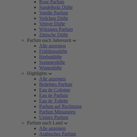
Rose Parfum
Sandelholz Düfte
Vanille Parfum
Veilchen Düfte
Vetiver Düfte
Würziges Parfum
Zitrische Düfte
Parfum nach Jahreszeit
Alle anzeigen
Frühlingsdüfte
Herbstdüfte
Sommerdüfte
Winterdüfte
Highlights
Alle anzeigen
Beliebtes Parfum
Eau de Cologne
Eau de Parfum
Eau de Toilette
Parfum auf Rechnung
Parfum Miniaturen
Unisex Parfum
Parfum nach Land
Alle anzeigen
Arabisches Parfum