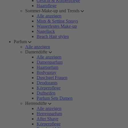
Gesicht & Körperpflege
Haarpflege
Sommer-Make-up und Trends
Alle anzeigen
Mists & Setting Sprays
Wasserfestes Make-up
Nagellack
Beach Hair stylen
Parfum
Alle anzeigen
Damendüfte
Alle anzeigen
Damenparfum
Haarparfum
Bodyspray
Duschgel Frauen
Deodorants
Körperpflege
Duftseifen
Parfum Sets Damen
Herrendüfte
Alle anzeigen
Herrenparfum
After Shave
Körperpflege