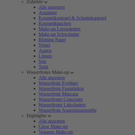
Zubehör
Alle anzeigen
Anspitzer
Kosmetikspiegel & Schminkspiegel
Kosmetiktaschen
Make-up Leerpaletten
Make-up Schwämme
Blotting Paper
Nägel
Augen
Lippen
Sets
Teint
Wasserfestes Make-up
Alle anzeigen
Wasserfeste Eyeliner
Wasserfeste Foundation
Wasserfeste Mascara
Wasserfester Concealer
Wasserfester Lidschatten
Wasserfeste Augenbrauenstifte
Highlights
Alle anzeigen
Glow Make-up
Veganes Make-up