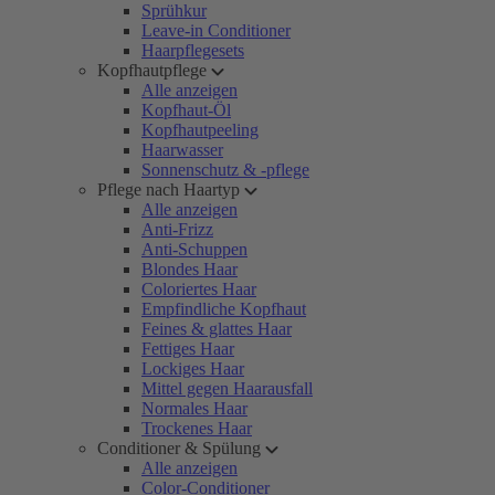
Sprühkur
Leave-in Conditioner
Haarpflegesets
Kopfhautpflege
Alle anzeigen
Kopfhaut-Öl
Kopfhautpeeling
Haarwasser
Sonnenschutz & -pflege
Pflege nach Haartyp
Alle anzeigen
Anti-Frizz
Anti-Schuppen
Blondes Haar
Coloriertes Haar
Empfindliche Kopfhaut
Feines & glattes Haar
Fettiges Haar
Lockiges Haar
Mittel gegen Haarausfall
Normales Haar
Trockenes Haar
Conditioner & Spülung
Alle anzeigen
Color-Conditioner