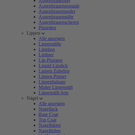
Augenbrauengel
Augenbrauenpomade
Augenbrauenpuder
Augenbrauenstifte
Augenbrauenscheren
Pinzetten
Lippen
Alle anzeigen
Lippenstifte
Lipgloss
Lipliner
Lip-Plumper
Liquid Lipstick
Lippen Zubehör
Lippen-Primer
Lippenbalsam
Matter Lippenstift
Lippenstift-Sets
Nägel
Alle anzeigen
Nagellack
Base Coat
Top Coat
Nagelhärter
Nagelfeilen