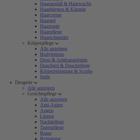
Haarausfall & Haarwuchs
Haarbürsten & Kämme
Haarcreme
Haargel
Haarpaste
Haarpflege
Haarschneider
Körperpflege
Alle anzeigen
Bodylotions
Deos & Antitranspirants
Duschgel & Duschpflege
Körperreinigung & Scrubs
Seife
Drogerie
Alle anzeigen
Gesichtspflege
Alle anzeigen
Anti-Aging
Augen
Lippen
Nachtpflege
Tagespflege
Rasur
Reinigung