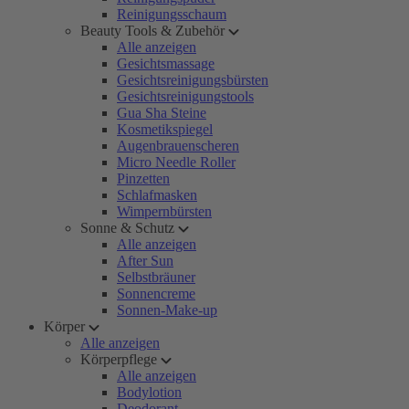
Reinigungsschaum
Beauty Tools & Zubehör
Alle anzeigen
Gesichtsmassage
Gesichtsreinigungsbürsten
Gesichtsreinigungstools
Gua Sha Steine
Kosmetikspiegel
Augenbrauenscheren
Micro Needle Roller
Pinzetten
Schlafmasken
Wimpernbürsten
Sonne & Schutz
Alle anzeigen
After Sun
Selbstbräuner
Sonnencreme
Sonnen-Make-up
Körper
Alle anzeigen
Körperpflege
Alle anzeigen
Bodylotion
Deodorant