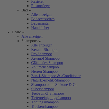
Rasierer
Rasurpflege
Bad
Alle anzeigen
Badaccessoires
Bademäntel
Handtücher
Haare
Alle anzeigen
Shampoos
Alle anzeigen
Keratin-Shampoo
Pre-Shampoo
Arganöl-Shampoo
Glättendes Shampoo
Volumenshampoo
Herren-Shampoo
2-in-1-Shampoo & -Conditioner
Naturkosmetik-Shampoo
Shampoo ohne Silikone & Co.
Silbershampoo
Teebaumöl-Shampoo
Tiefenreinigungsshampoo
Tönungsshampoo
Trockenshampoo