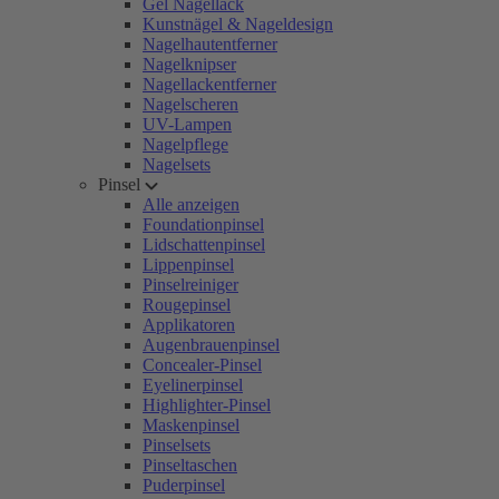
Gel Nagellack
Kunstnägel & Nageldesign
Nagelhautentferner
Nagelknipser
Nagellackentferner
Nagelscheren
UV-Lampen
Nagelpflege
Nagelsets
Pinsel
Alle anzeigen
Foundationpinsel
Lidschattenpinsel
Lippenpinsel
Pinselreiniger
Rougepinsel
Applikatoren
Augenbrauenpinsel
Concealer-Pinsel
Eyelinerpinsel
Highlighter-Pinsel
Maskenpinsel
Pinselsets
Pinseltaschen
Puderpinsel