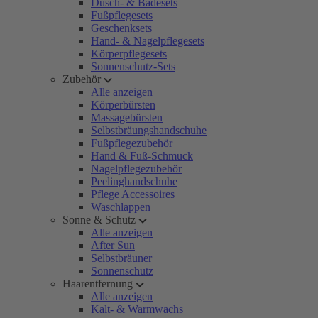
Dusch- & Badesets
Fußpflegesets
Geschenksets
Hand- & Nagelpflegesets
Körperpflegesets
Sonnenschutz-Sets
Zubehör
Alle anzeigen
Körperbürsten
Massagebürsten
Selbstbräungshandschuhe
Fußpflegezubehör
Hand & Fuß-Schmuck
Nagelpflegezubehör
Peelinghandschuhe
Pflege Accessoires
Waschlappen
Sonne & Schutz
Alle anzeigen
After Sun
Selbstbräuner
Sonnenschutz
Haarentfernung
Alle anzeigen
Kalt- & Warmwachs