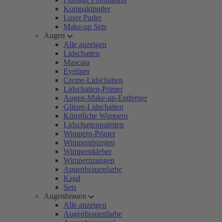
Kompaktpuder
Loser Puder
Make-up Sets
Augen
Alle anzeigen
Lidschatten
Mascara
Eyeliner
Creme-Lidschatten
Lidschatten-Primer
Augen-Make-up-Entferner
Glitzer-Lidschatten
Künstliche Wimpern
Lidschattenpaletten
Wimpern-Primer
Wimpernbürsten
Wimpernkleber
Wimpernzangen
Augenbrauenfarbe
Kajal
Sets
Augenbrauen
Alle anzeigen
Augenbrauenfarbe