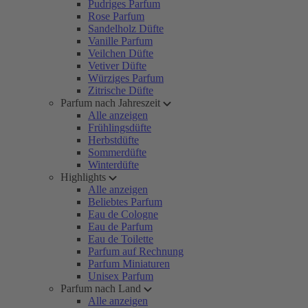
Pudriges Parfum
Rose Parfum
Sandelholz Düfte
Vanille Parfum
Veilchen Düfte
Vetiver Düfte
Würziges Parfum
Zitrische Düfte
Parfum nach Jahreszeit
Alle anzeigen
Frühlingsdüfte
Herbstdüfte
Sommerdüfte
Winterdüfte
Highlights
Alle anzeigen
Beliebtes Parfum
Eau de Cologne
Eau de Parfum
Eau de Toilette
Parfum auf Rechnung
Parfum Miniaturen
Unisex Parfum
Parfum nach Land
Alle anzeigen