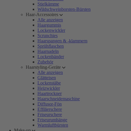
Stielkämme
Wildschweinborsten-Bürsten
Haar-Accessoires
Alle anzeigen
Haargummis
Lockenwickler
Scrunchies
Haarspangen & -klammern
Sprühflaschen
Haarnadeln
Lockenbänder
Zubehör
Haarstyling-Geräte
Alle anzeigen
Glätteisen
Lockenstäbe
Heizwickler
Haartrockner
Haarschneidemaschine
Diffusor-Fön
Effilierschere
Friseurschere
Friseurumhänge
Warmluftbürsten
Make-up