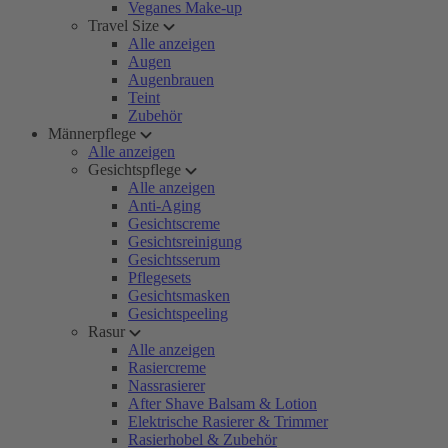
Veganes Make-up
Travel Size
Alle anzeigen
Augen
Augenbrauen
Teint
Zubehör
Männerpflege
Alle anzeigen
Gesichtspflege
Alle anzeigen
Anti-Aging
Gesichtscreme
Gesichtsreinigung
Gesichtsserum
Pflegesets
Gesichtsmasken
Gesichtspeeling
Rasur
Alle anzeigen
Rasiercreme
Nassrasierer
After Shave Balsam & Lotion
Elektrische Rasierer & Trimmer
Rasierhobel & Zubehör