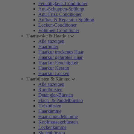
Feuchtigkeits-Conditioner
Anti-Schuppen-Spülung
Anti-Frizz-Conditioner
Aufbau & Reparatur Spülung
Locken-Conditioner
Volumen-Conditioner
Haarmaske & Haarkur
Alle anzeigen
Haarbutter
Haarkur trockenes Haar
Haarkur gefärbtes Haar
Haarkur Feuchtigkeit
Haarkur Keratin
Haarkur Locken
Haarbürsten & Kämme
Alle anzeigen
Rundbürsten
Detangler-Bürsten
Flach- & Paddelbürsten
Holzbürsten
Haarkämme
Haarschneidekämme
Kopfmassagebürsten
Lockenkämme
Skelettbürsten