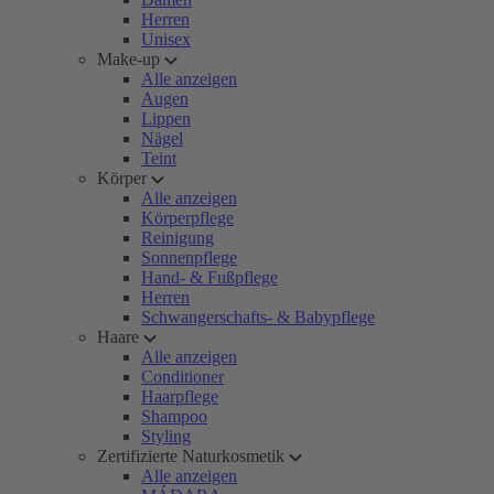
Herren
Unisex
Make-up
Alle anzeigen
Augen
Lippen
Nägel
Teint
Körper
Alle anzeigen
Körperpflege
Reinigung
Sonnenpflege
Hand- & Fußpflege
Herren
Schwangerschafts- & Babypflege
Haare
Alle anzeigen
Conditioner
Haarpflege
Shampoo
Styling
Zertifizierte Naturkosmetik
Alle anzeigen