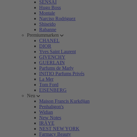
SENSAI
Hugo Boss
Montale
Narciso Rodriguez
Shiseido
Rabanne
Premiummarken
CHANEL
DIOR
Yves Saint Laurent
GIVENCHY
GUERLAIN
Parfums de Marly
INITIO Parfums Privés
La Mer
Tom Ford
EISENBERG
Neu
Maison Francis Kurkdjian
Penhaligon's
Widian
New Notes
IRÄYE
NEST NEW YORK
Farmacy Beauty