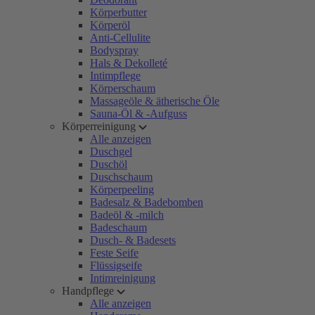
Körperbutter
Körperöl
Anti-Cellulite
Bodyspray
Hals & Dekolleté
Intimpflege
Körperschaum
Massageöle & ätherische Öle
Sauna-Öl & -Aufguss
Körperreinigung
Alle anzeigen
Duschgel
Duschöl
Duschschaum
Körperpeeling
Badesalz & Badebomben
Badeöl & -milch
Badeschaum
Dusch- & Badesets
Feste Seife
Flüssigseife
Intimreinigung
Handpflege
Alle anzeigen