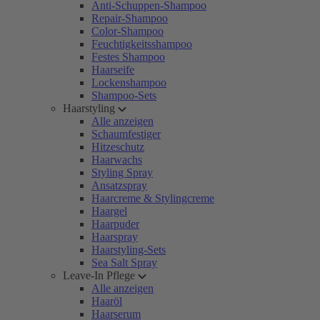
Anti-Schuppen-Shampoo
Repair-Shampoo
Color-Shampoo
Feuchtigkeitsshampoo
Festes Shampoo
Haarseife
Lockenshampoo
Shampoo-Sets
Haarstyling
Alle anzeigen
Schaumfestiger
Hitzeschutz
Haarwachs
Styling Spray
Ansatzspray
Haarcreme & Stylingcreme
Haargel
Haarpuder
Haarspray
Haarstyling-Sets
Sea Salt Spray
Leave-In Pflege
Alle anzeigen
Haaröl
Haarserum