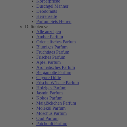
Körperpflege
Duschgel Männer
Deodorants
Herrenseife
Parfum Sets Herren
Duftnoten
Alle anzeigen
Amber Parfum
Orientalisches Parfum
Blumiges Parfum
Fruchtiges Parfum
Frisches Parfum
Apfel Parfum
Aromatisches Parfum
Bergamotte Parfum
Chypre Düfte
Frische Wäsche Parfum
Holziges Parfum
Jasmin Parfum
Kokos Parfum
Maiglöckchen Parfum
Molekül Parfum
Moschus Parfum
Oud Parfum
Patchouli Parfum