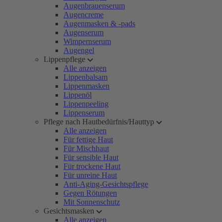
Augenbrauenserum
Augencreme
Augenmasken & -pads
Augenserum
Wimpernserum
Augengel
Lippenpflege
Alle anzeigen
Lippenbalsam
Lippenmasken
Lippenöl
Lippenpeeling
Lippenserum
Pflege nach Hautbedürfnis/Hauttyp
Alle anzeigen
Für fettige Haut
Für Mischhaut
Für sensible Haut
Für trockene Haut
Für unreine Haut
Anti-Aging-Gesichtspflege
Gegen Rötungen
Mit Sonnenschutz
Gesichtsmasken
Alle anzeigen