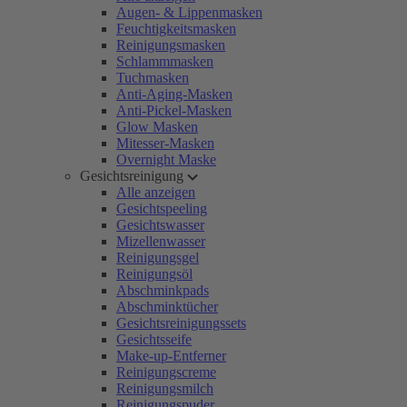
Augen- & Lippenmasken
Feuchtigkeitsmasken
Reinigungsmasken
Schlammmasken
Tuchmasken
Anti-Aging-Masken
Anti-Pickel-Masken
Glow Masken
Mitesser-Masken
Overnight Maske
Gesichtsreinigung
Alle anzeigen
Gesichtspeeling
Gesichtswasser
Mizellenwasser
Reinigungsgel
Reinigungsöl
Abschminkpads
Abschminktücher
Gesichtsreinigungssets
Gesichtsseife
Make-up-Entferner
Reinigungscreme
Reinigungsmilch
Reinigungspuder