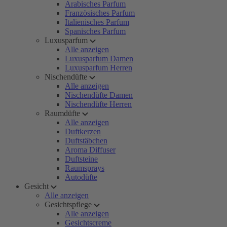
Arabisches Parfum
Französisches Parfum
Italienisches Parfum
Spanisches Parfum
Luxusparfum
Alle anzeigen
Luxusparfum Damen
Luxusparfum Herren
Nischendüfte
Alle anzeigen
Nischendüfte Damen
Nischendüfte Herren
Raumdüfte
Alle anzeigen
Duftkerzen
Duftstäbchen
Aroma Diffuser
Duftsteine
Raumsprays
Autodüfte
Gesicht
Alle anzeigen
Gesichtspflege
Alle anzeigen
Gesichtscreme