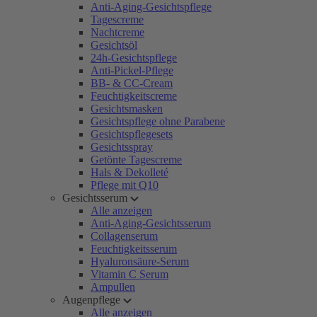
Anti-Aging-Gesichtspflege
Tagescreme
Nachtcreme
Gesichtsöl
24h-Gesichtspflege
Anti-Pickel-Pflege
BB- & CC-Cream
Feuchtigkeitscreme
Gesichtsmasken
Gesichtspflege ohne Parabene
Gesichtspflegesets
Gesichtsspray
Getönte Tagescreme
Hals & Dekolleté
Pflege mit Q10
Gesichtsserum
Alle anzeigen
Anti-Aging-Gesichtsserum
Collagenserum
Feuchtigkeitsserum
Hyaluronsäure-Serum
Vitamin C Serum
Ampullen
Augenpflege
Alle anzeigen