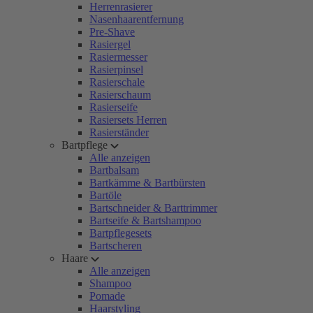
Herrenrasierer
Nasenhaarentfernung
Pre-Shave
Rasiergel
Rasiermesser
Rasierpinsel
Rasierschale
Rasierschaum
Rasierseife
Rasiersets Herren
Rasierständer
Bartpflege
Alle anzeigen
Bartbalsam
Bartkämme & Bartbürsten
Bartöle
Bartschneider & Barttrimmer
Bartseife & Bartshampoo
Bartpflegesets
Bartscheren
Haare
Alle anzeigen
Shampoo
Pomade
Haarstyling