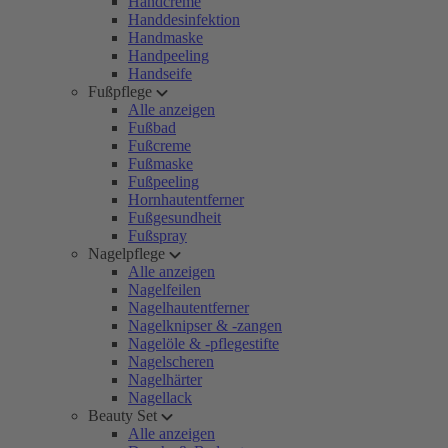
Handcreme
Handdesinfektion
Handmaske
Handpeeling
Handseife
Fußpflege
Alle anzeigen
Fußbad
Fußcreme
Fußmaske
Fußpeeling
Hornhautentferner
Fußgesundheit
Fußspray
Nagelpflege
Alle anzeigen
Nagelfeilen
Nagelhautentferner
Nagelknipser & -zangen
Nagelöle & -pflegestifte
Nagelscheren
Nagelhärter
Nagellack
Beauty Set
Alle anzeigen