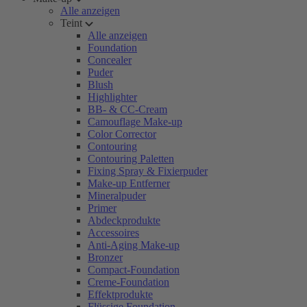
Alle anzeigen
Teint
Alle anzeigen
Foundation
Concealer
Puder
Blush
Highlighter
BB- & CC-Cream
Camouflage Make-up
Color Corrector
Contouring
Contouring Paletten
Fixing Spray & Fixierpuder
Make-up Entferner
Mineralpuder
Primer
Abdeckprodukte
Accessoires
Anti-Aging Make-up
Bronzer
Compact-Foundation
Creme-Foundation
Effektprodukte
Flüssige Foundation