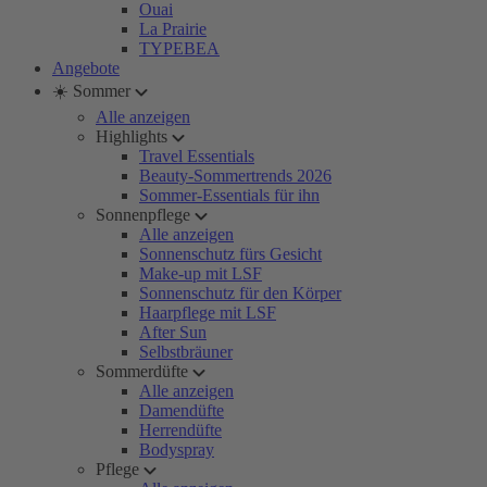
Ouai
La Prairie
TYPEBEA
Angebote
☀️ Sommer
Alle anzeigen
Highlights
Travel Essentials
Beauty-Sommertrends 2026
Sommer-Essentials für ihn
Sonnenpflege
Alle anzeigen
Sonnenschutz fürs Gesicht
Make-up mit LSF
Sonnenschutz für den Körper
Haarpflege mit LSF
After Sun
Selbstbräuner
Sommerdüfte
Alle anzeigen
Damendüfte
Herrendüfte
Bodyspray
Pflege