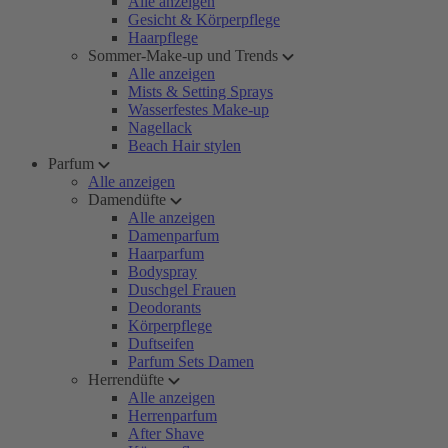
Alle anzeigen
Gesicht & Körperpflege
Haarpflege
Sommer-Make-up und Trends
Alle anzeigen
Mists & Setting Sprays
Wasserfestes Make-up
Nagellack
Beach Hair stylen
Parfum
Alle anzeigen
Damendüfte
Alle anzeigen
Damenparfum
Haarparfum
Bodyspray
Duschgel Frauen
Deodorants
Körperpflege
Duftseifen
Parfum Sets Damen
Herrendüfte
Alle anzeigen
Herrenparfum
After Shave