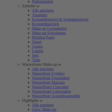
Puderquasten
Zubehör
Alle anzeigen
Anspitzer
Kosmetikspiegel & Schminkspiegel
Kosmetiktaschen
Make-up Leerpaletten
Make-up Schwämme
Blotting Paper
Nägel
Augen
Lippen
Sets
Teint
Wasserfestes Make-up
Alle anzeigen
Wasserfeste Eyeliner
Wasserfeste Foundation
Wasserfeste Mascara
Wasserfester Concealer
Wasserfester Lidschatten
Wasserfeste Augenbrauenstifte
Highlights
Alle anzeigen
Glow Make-up