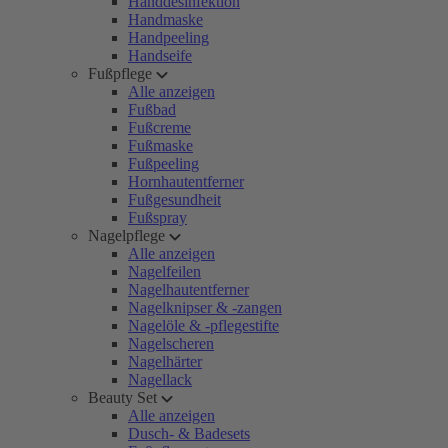
Handdesinfektion
Handmaske
Handpeeling
Handseife
Fußpflege
Alle anzeigen
Fußbad
Fußcreme
Fußmaske
Fußpeeling
Hornhautentferner
Fußgesundheit
Fußspray
Nagelpflege
Alle anzeigen
Nagelfeilen
Nagelhautentferner
Nagelknipser & -zangen
Nagelöle & -pflegestifte
Nagelscheren
Nagelhärter
Nagellack
Beauty Set
Alle anzeigen
Dusch- & Badesets