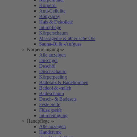
Körperöl
Anti-Cellulite
Bodyspray
Hals & Dekolleté
Intimpflege
Körperschaum
Massageöle & ätherische Öle
Sauna-Öl & -Aufguss
Körperreinigung
Alle anzeigen
Duschgel
Duschöl
Duschschaum
Körperpeeling
Badesalz & Badebomben
Badeöl & -milch
Badeschaum
Dusch- & Badesets
Feste Seife
Flüssigseife
Intimreinigung
Handpflege
Alle anzeigen
Handcreme