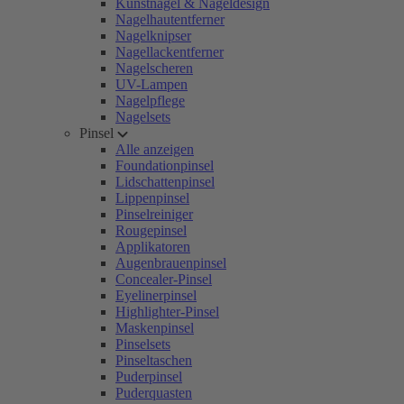
Kunstnägel & Nageldesign
Nagelhautentferner
Nagelknipser
Nagellackentferner
Nagelscheren
UV-Lampen
Nagelpflege
Nagelsets
Pinsel
Alle anzeigen
Foundationpinsel
Lidschattenpinsel
Lippenpinsel
Pinselreiniger
Rougepinsel
Applikatoren
Augenbrauenpinsel
Concealer-Pinsel
Eyelinerpinsel
Highlighter-Pinsel
Maskenpinsel
Pinselsets
Pinseltaschen
Puderpinsel
Puderquasten