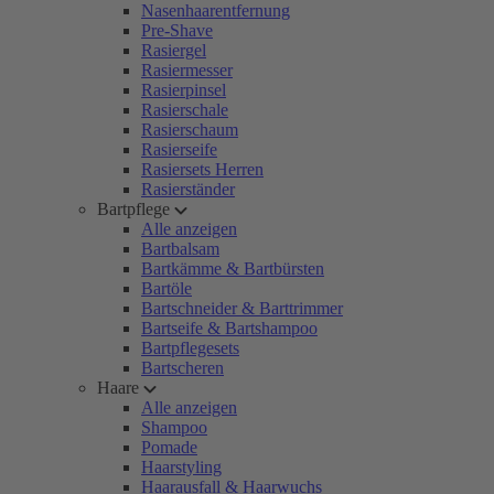
Nasenhaarentfernung
Pre-Shave
Rasiergel
Rasiermesser
Rasierpinsel
Rasierschale
Rasierschaum
Rasierseife
Rasiersets Herren
Rasierständer
Bartpflege
Alle anzeigen
Bartbalsam
Bartkämme & Bartbürsten
Bartöle
Bartschneider & Barttrimmer
Bartseife & Bartshampoo
Bartpflegesets
Bartscheren
Haare
Alle anzeigen
Shampoo
Pomade
Haarstyling
Haarausfall & Haarwuchs