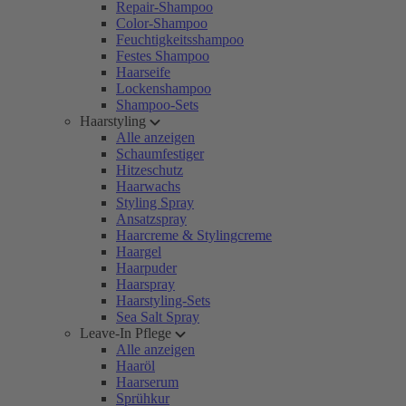
Repair-Shampoo
Color-Shampoo
Feuchtigkeitsshampoo
Festes Shampoo
Haarseife
Lockenshampoo
Shampoo-Sets
Haarstyling
Alle anzeigen
Schaumfestiger
Hitzeschutz
Haarwachs
Styling Spray
Ansatzspray
Haarcreme & Stylingcreme
Haargel
Haarpuder
Haarspray
Haarstyling-Sets
Sea Salt Spray
Leave-In Pflege
Alle anzeigen
Haaröl
Haarserum
Sprühkur