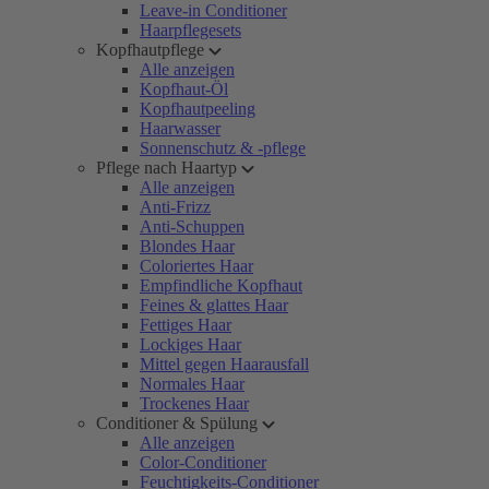
Leave-in Conditioner
Haarpflegesets
Kopfhautpflege
Alle anzeigen
Kopfhaut-Öl
Kopfhautpeeling
Haarwasser
Sonnenschutz & -pflege
Pflege nach Haartyp
Alle anzeigen
Anti-Frizz
Anti-Schuppen
Blondes Haar
Coloriertes Haar
Empfindliche Kopfhaut
Feines & glattes Haar
Fettiges Haar
Lockiges Haar
Mittel gegen Haarausfall
Normales Haar
Trockenes Haar
Conditioner & Spülung
Alle anzeigen
Color-Conditioner
Feuchtigkeits-Conditioner