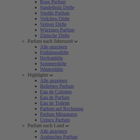
Rose Parfum
Sandelholz Düfte
Vanille Parfum
Veilchen Düfte
Vetiver Düfte
Würziges Parfum
Zitrische Düfte
Parfum nach Jahreszeit
Alle anzeigen
Frühlingsdüfte
Herbstdüfte
Sommerdüfte
Winterdüfte
Highlights
Alle anzeigen
Beliebtes Parfum
Eau de Cologne
Eau de Parfum
Eau de Toilette
Parfum auf Rechnung
Parfum Miniaturen
Unisex Parfum
Parfum nach Land
Alle anzeigen
Arabisches Parfum