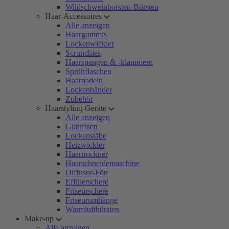
Wildschweinborsten-Bürsten
Haar-Accessoires
Alle anzeigen
Haargummis
Lockenwickler
Scrunchies
Haarspangen & -klammern
Sprühflaschen
Haarnadeln
Lockenbänder
Zubehör
Haarstyling-Geräte
Alle anzeigen
Glätteisen
Lockenstäbe
Heizwickler
Haartrockner
Haarschneidemaschine
Diffusor-Fön
Effilierschere
Friseurschere
Friseurumhänge
Warmluftbürsten
Make-up
Alle anzeigen