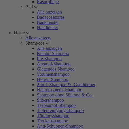
Rasurpflege
Bad
Alle anzeigen
Badaccessoires
Bademäntel
Handtücher
Haare
Alle anzeigen
Shampoos
Alle anzeigen
Keratin-Shampoo
Pre-Shampoo
Arganöl-Shampoo
Glättendes Shampoo
Volumenshampoo
Herren-Shampoo
2-in-1-Shampoo & -Conditioner
Naturkosmetik-Shampoo
Shampoo ohne Silikone & Co.
Silbershampoo
Teebaumöl-Shampoo
Tiefenreinigungsshampoo
Tönungsshampoo
Trockenshampoo
Anti-Schuppen-Shampoo