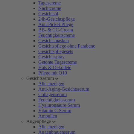
Tagescreme
Nachtcreme
Gesichtsöl
24h-Gesichtspflege
Anti-Pickel-Pflege
BB- & CC-Cream
Feuchtigkeitscreme
Gesichtsmasken
Gesichtspflege ohne Parabene
Gesichtspflegesets
Gesichtsspray
Getönte Tagescreme
Hals & Dekolleté
Pflege mit Q10
Gesichtsserum
Alle anzeigen
Anti-Aging-Gesichtsserum
Collagenserum
Feuchtigkeitsserum
Hyaluronsäure-Serum
Vitamin C Serum
Ampullen
Augenpflege
Alle anzeigen
Augenbrauenserum