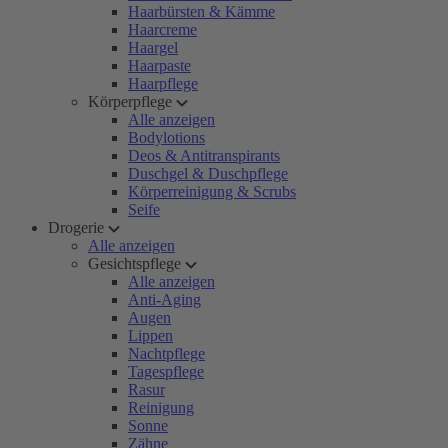
Haarbürsten & Kämme
Haarcreme
Haargel
Haarpaste
Haarpflege
Körperpflege
Alle anzeigen
Bodylotions
Deos & Antitranspirants
Duschgel & Duschpflege
Körperreinigung & Scrubs
Seife
Drogerie
Alle anzeigen
Gesichtspflege
Alle anzeigen
Anti-Aging
Augen
Lippen
Nachtpflege
Tagespflege
Rasur
Reinigung
Sonne
Zähne