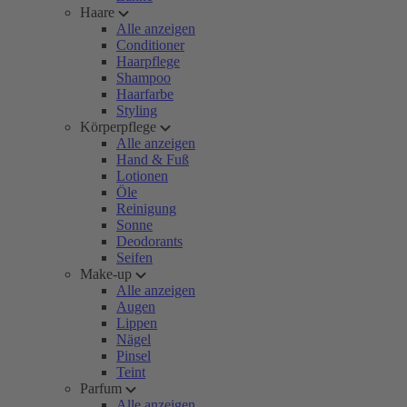
Haare
Alle anzeigen
Conditioner
Haarpflege
Shampoo
Haarfarbe
Styling
Körperpflege
Alle anzeigen
Hand & Fuß
Lotionen
Öle
Reinigung
Sonne
Deodorants
Seifen
Make-up
Alle anzeigen
Augen
Lippen
Nägel
Pinsel
Teint
Parfum
Alle anzeigen