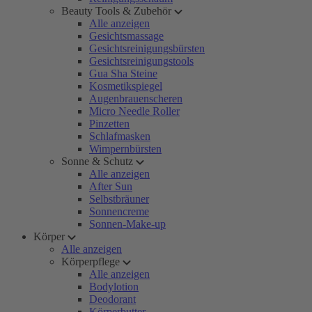
Beauty Tools & Zubehör
Alle anzeigen
Gesichtsmassage
Gesichtsreinigungsbürsten
Gesichtsreinigungstools
Gua Sha Steine
Kosmetikspiegel
Augenbrauenscheren
Micro Needle Roller
Pinzetten
Schlafmasken
Wimpernbürsten
Sonne & Schutz
Alle anzeigen
After Sun
Selbstbräuner
Sonnencreme
Sonnen-Make-up
Körper
Alle anzeigen
Körperpflege
Alle anzeigen
Bodylotion
Deodorant
Körperbutter