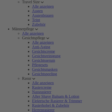
Travel Size
Alle anzeigen
Augen
Augenbrauen
Teint
Zubehör
Männerpflege
Alle anzeigen
Gesichtspflege
Alle anzeigen
Anti-Aging
Gesichtscreme
Gesichtsreinigung
Gesichtsserum
Pflegesets
Gesichtsmasken
Gesichtspeeling
Rasur
Alle anzeigen
Rasiercreme
Nassrasierer
After Shave Balsam & Lotion
Elektrische Rasierer & Trimmer
Rasierhobel & Zubehör
Herrenrasierer