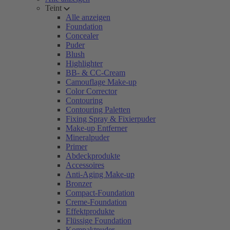
Teint
Alle anzeigen
Foundation
Concealer
Puder
Blush
Highlighter
BB- & CC-Cream
Camouflage Make-up
Color Corrector
Contouring
Contouring Paletten
Fixing Spray & Fixierpuder
Make-up Entferner
Mineralpuder
Primer
Abdeckprodukte
Accessoires
Anti-Aging Make-up
Bronzer
Compact-Foundation
Creme-Foundation
Effektprodukte
Flüssige Foundation
Kompaktpuder