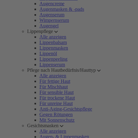
Augencreme
Augenmasken & -pads
Augenserum
Wimpernserum
Augengel
Lippenpflege
Alle anzeigen
Lippenbalsam
Lippenmasken
Lippenöl
Lippenpeeling
Lippenserum
Pflege nach Hautbedürfnis/Hauttyp
Alle anzeigen
Für fettige Haut
Für Mischhaut
Für sensible Haut
Für trockene Haut
Für unreine Haut
Anti-Aging-Gesichtspflege
Gegen Rötungen
Mit Sonnenschutz
Gesichtsmasken
Alle anzeigen
Augen- & Lippenmasken