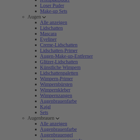
Loser Puder
Make-up Sets
Augen
Alle anzeigen
Lidschatten
Mascara
Eyeliner
Creme-Lidschatten
Lidschatten-Primer
Augen-Make-up-Entferner
Glitzer-Lidschatten
Künstliche Wimpern
Lidschattenpaletten
Wimpern-Primer
Wimpernbürsten
Wimpernkleber
Wimpernzangen
Augenbrauenfarbe
Kajal
Sets
Augenbrauen
Alle anzeigen
Augenbrauenfarbe
Augenbrauengel