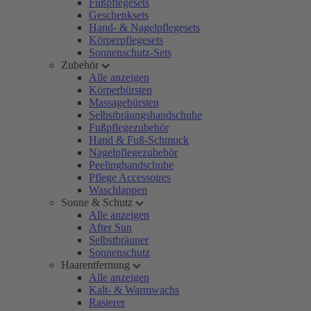
Fußpflegesets
Geschenksets
Hand- & Nagelpflegesets
Körperpflegesets
Sonnenschutz-Sets
Zubehör
Alle anzeigen
Körperbürsten
Massagebürsten
Selbstbräungshandschuhe
Fußpflegezubehör
Hand & Fuß-Schmuck
Nagelpflegezubehör
Peelinghandschuhe
Pflege Accessoires
Waschlappen
Sonne & Schutz
Alle anzeigen
After Sun
Selbstbräuner
Sonnenschutz
Haarentfernung
Alle anzeigen
Kalt- & Warmwachs
Rasierer