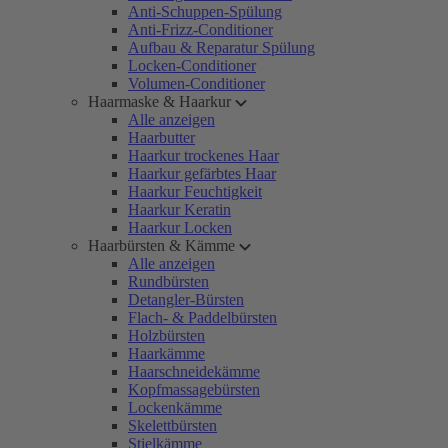
Anti-Schuppen-Spülung
Anti-Frizz-Conditioner
Aufbau & Reparatur Spülung
Locken-Conditioner
Volumen-Conditioner
Haarmaske & Haarkur
Alle anzeigen
Haarbutter
Haarkur trockenes Haar
Haarkur gefärbtes Haar
Haarkur Feuchtigkeit
Haarkur Keratin
Haarkur Locken
Haarbürsten & Kämme
Alle anzeigen
Rundbürsten
Detangler-Bürsten
Flach- & Paddelbürsten
Holzbürsten
Haarkämme
Haarschneidekämme
Kopfmassagebürsten
Lockenkämme
Skelettbürsten
Stielkämme