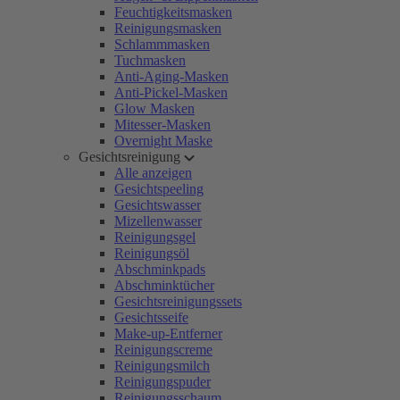
Feuchtigkeitsmasken
Reinigungsmasken
Schlammmasken
Tuchmasken
Anti-Aging-Masken
Anti-Pickel-Masken
Glow Masken
Mitesser-Masken
Overnight Maske
Gesichtsreinigung
Alle anzeigen
Gesichtspeeling
Gesichtswasser
Mizellenwasser
Reinigungsgel
Reinigungsöl
Abschminkpads
Abschminktücher
Gesichtsreinigungssets
Gesichtsseife
Make-up-Entferner
Reinigungscreme
Reinigungsmilch
Reinigungspuder
Reinigungsschaum