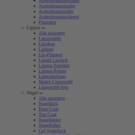
Augenbrauenpomade
Augenbrauenpuder
Augenbrauenstifte
Augenbrauenscheren
Pinzetten
Lippen
Alle anzeigen
Lippenstifte
Lipgloss
Lipliner
Lip-Plumper
Liquid Lipstick
Lippen Zubehör
Lippen-Primer
Lippenbalsam
Matter Lippenstift
Lippenstift-Sets
Nägel
Alle anzeigen
Nagellack
Base Coat
Top Coat
Nagelhärter
Nagelfeilen
Gel Nagellack