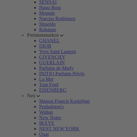
SENSAI
Hugo Boss
Montale
Narciso Rodriguez
Shiseido
Rabanne
Premiummarken
CHANEL
DIOR
Yves Saint Laurent
GIVENCHY
GUERLAIN
Parfums de Marly
INITIO Parfums Privés
La Mer
Tom Ford
EISENBERG
Neu
Maison Francis Kurkdjian
Penhaligon's
Widian
New Notes
IRÄYE
NEST NEW YORK
Ouai