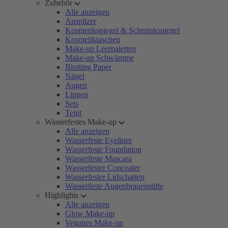
Zubehör
Alle anzeigen
Anspitzer
Kosmetikspiegel & Schminkspiegel
Kosmetiktaschen
Make-up Leerpaletten
Make-up Schwämme
Blotting Paper
Nägel
Augen
Lippen
Sets
Teint
Wasserfestes Make-up
Alle anzeigen
Wasserfeste Eyeliner
Wasserfeste Foundation
Wasserfeste Mascara
Wasserfester Concealer
Wasserfester Lidschatten
Wasserfeste Augenbrauenstifte
Highlights
Alle anzeigen
Glow Make-up
Veganes Make-up