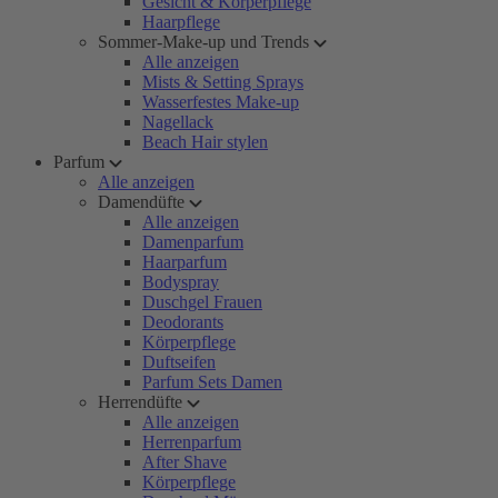
Gesicht & Körperpflege
Haarpflege
Sommer-Make-up und Trends
Alle anzeigen
Mists & Setting Sprays
Wasserfestes Make-up
Nagellack
Beach Hair stylen
Parfum
Alle anzeigen
Damendüfte
Alle anzeigen
Damenparfum
Haarparfum
Bodyspray
Duschgel Frauen
Deodorants
Körperpflege
Duftseifen
Parfum Sets Damen
Herrendüfte
Alle anzeigen
Herrenparfum
After Shave
Körperpflege