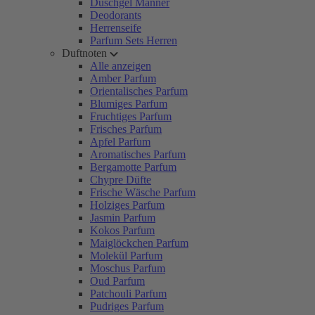
Duschgel Männer
Deodorants
Herrenseife
Parfum Sets Herren
Duftnoten
Alle anzeigen
Amber Parfum
Orientalisches Parfum
Blumiges Parfum
Fruchtiges Parfum
Frisches Parfum
Apfel Parfum
Aromatisches Parfum
Bergamotte Parfum
Chypre Düfte
Frische Wäsche Parfum
Holziges Parfum
Jasmin Parfum
Kokos Parfum
Maiglöckchen Parfum
Molekül Parfum
Moschus Parfum
Oud Parfum
Patchouli Parfum
Pudriges Parfum