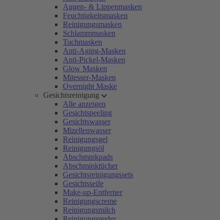
Augen- & Lippenmasken
Feuchtigkeitsmasken
Reinigungsmasken
Schlammmasken
Tuchmasken
Anti-Aging-Masken
Anti-Pickel-Masken
Glow Masken
Mitesser-Masken
Overnight Maske
Gesichtsreinigung
Alle anzeigen
Gesichtspeeling
Gesichtswasser
Mizellenwasser
Reinigungsgel
Reinigungsöl
Abschminkpads
Abschminktücher
Gesichtsreinigungssets
Gesichtsseife
Make-up-Entferner
Reinigungscreme
Reinigungsmilch
Reinigungspuder