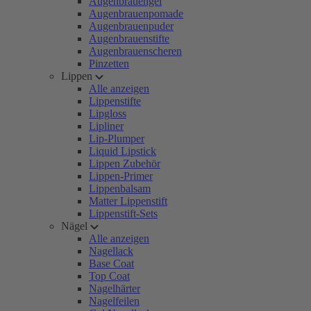
Augenbrauengel
Augenbrauenpomade
Augenbrauenpuder
Augenbrauenstifte
Augenbrauenscheren
Pinzetten
Lippen
Alle anzeigen
Lippenstifte
Lipgloss
Lipliner
Lip-Plumper
Liquid Lipstick
Lippen Zubehör
Lippen-Primer
Lippenbalsam
Matter Lippenstift
Lippenstift-Sets
Nägel
Alle anzeigen
Nagellack
Base Coat
Top Coat
Nagelhärter
Nagelfeilen