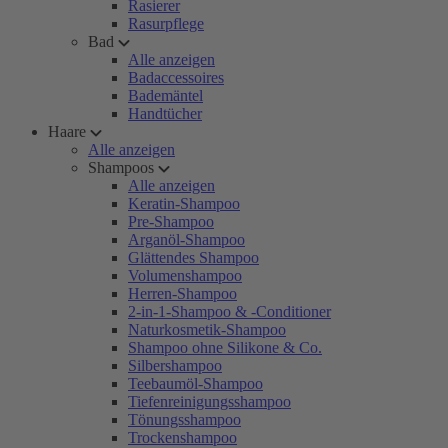
Rasierer
Rasurpflege
Bad
Alle anzeigen
Badaccessoires
Bademäntel
Handtücher
Haare
Alle anzeigen
Shampoos
Alle anzeigen
Keratin-Shampoo
Pre-Shampoo
Arganöl-Shampoo
Glättendes Shampoo
Volumenshampoo
Herren-Shampoo
2-in-1-Shampoo & -Conditioner
Naturkosmetik-Shampoo
Shampoo ohne Silikone & Co.
Silbershampoo
Teebaumöl-Shampoo
Tiefenreinigungsshampoo
Tönungsshampoo
Trockenshampoo