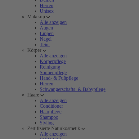
Herren
Unisex
Make-up
Alle anzeigen
Augen
Lippen
Nägel
Teint
Körper
Alle anzeigen
Körperpflege
Reinigung
Sonnenpflege
Hand- & Fußpflege
Herren
Schwangerschafts- & Babypflege
Haare
Alle anzeigen
Conditioner
Haarpflege
Shampoo
Styling
Zertifizierte Naturkosmetik
Alle anzeigen