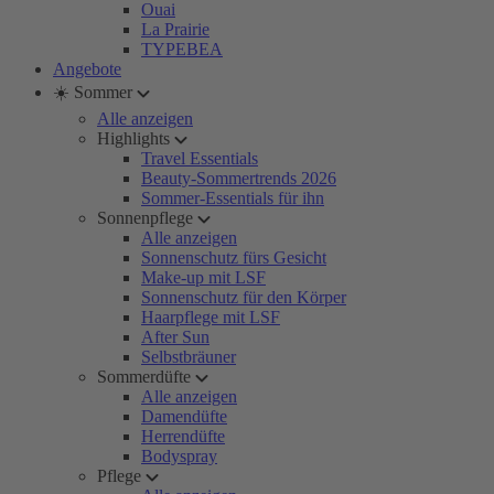
Ouai
La Prairie
TYPEBEA
Angebote
☀️ Sommer
Alle anzeigen
Highlights
Travel Essentials
Beauty-Sommertrends 2026
Sommer-Essentials für ihn
Sonnenpflege
Alle anzeigen
Sonnenschutz fürs Gesicht
Make-up mit LSF
Sonnenschutz für den Körper
Haarpflege mit LSF
After Sun
Selbstbräuner
Sommerdüfte
Alle anzeigen
Damendüfte
Herrendüfte
Bodyspray
Pflege