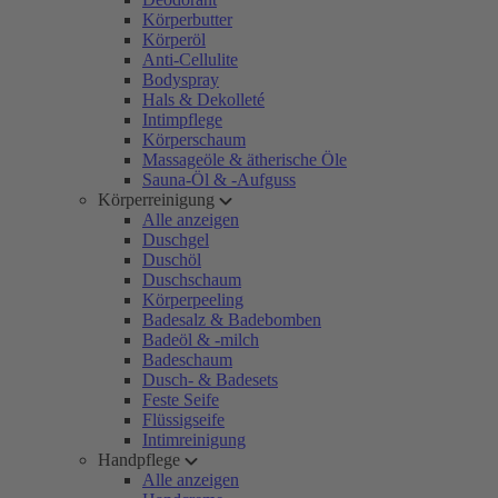
Körperbutter
Körperöl
Anti-Cellulite
Bodyspray
Hals & Dekolleté
Intimpflege
Körperschaum
Massageöle & ätherische Öle
Sauna-Öl & -Aufguss
Körperreinigung
Alle anzeigen
Duschgel
Duschöl
Duschschaum
Körperpeeling
Badesalz & Badebomben
Badeöl & -milch
Badeschaum
Dusch- & Badesets
Feste Seife
Flüssigseife
Intimreinigung
Handpflege
Alle anzeigen