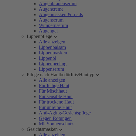
Augenbrauenserum
Augencreme
Augenmasken & -pads
Augenserum
Wimpernserum
Augengel
Lippenpflege
Alle anzeigen
Lippenbalsam
Lippenmasken
Lippenöl
Lippenpeeling
Lippenserum
Pflege nach Hautbedürfnis/Hauttyp
Alle anzeigen
Für fettige Haut
Für Mischhaut
Für sensible Haut
Für trockene Haut
Für unreine Haut
Anti-Aging-Gesichtspflege
Gegen Rötungen
Mit Sonnenschutz
Gesichtsmasken
Alle anzeigen