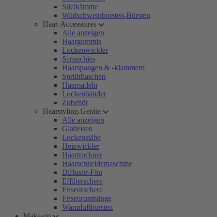
Stielkämme
Wildschweinborsten-Bürsten
Haar-Accessoires
Alle anzeigen
Haargummis
Lockenwickler
Scrunchies
Haarspangen & -klammern
Sprühflaschen
Haarnadeln
Lockenbänder
Zubehör
Haarstyling-Geräte
Alle anzeigen
Glätteisen
Lockenstäbe
Heizwickler
Haartrockner
Haarschneidemaschine
Diffusor-Fön
Effilierschere
Friseurschere
Friseurumhänge
Warmluftbürsten
Make-up