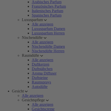
Arabisches Parfum
Französisches Parfum
Italienisches Parfum
Spanisches Parfum
Luxusparfum
Alle anzeigen
Luxusparfum Damen
Luxusparfum Herren
Nischendüfte
Alle anzeigen
Nischendüfte Damen
Nischendüfte Herren
Raumdüfte
Alle anzeigen
Duftkerzen
Duftstäbchen
Aroma Diffuser
Duftsteine
Raumsprays
Autodüfte
Gesicht
Alle anzeigen
Gesichtspflege
Alle anzeigen
Gesichtscreme