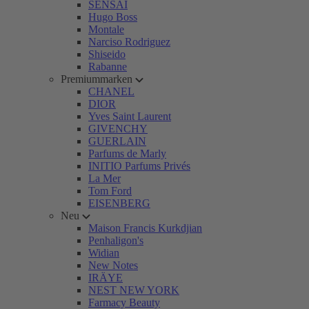
SENSAI
Hugo Boss
Montale
Narciso Rodriguez
Shiseido
Rabanne
Premiummarken
CHANEL
DIOR
Yves Saint Laurent
GIVENCHY
GUERLAIN
Parfums de Marly
INITIO Parfums Privés
La Mer
Tom Ford
EISENBERG
Neu
Maison Francis Kurkdjian
Penhaligon's
Widian
New Notes
IRÄYE
NEST NEW YORK
Farmacy Beauty