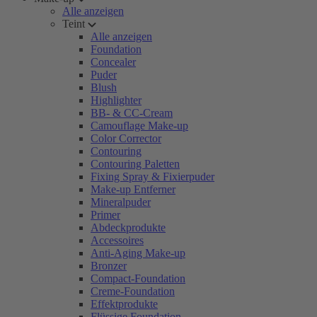
Alle anzeigen
Teint
Alle anzeigen
Foundation
Concealer
Puder
Blush
Highlighter
BB- & CC-Cream
Camouflage Make-up
Color Corrector
Contouring
Contouring Paletten
Fixing Spray & Fixierpuder
Make-up Entferner
Mineralpuder
Primer
Abdeckprodukte
Accessoires
Anti-Aging Make-up
Bronzer
Compact-Foundation
Creme-Foundation
Effektprodukte
Flüssige Foundation