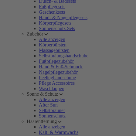
Dusch- & Badesets
Fußpflegesets
Geschenksets
Hand- & Nagelpflegesets
Körperpflegesets
Sonnenschutz-Sets
Zubehör
Alle anzeigen
Körperbürsten
Massagebürsten
Selbstbräungshandschuhe
Fußpflegezubehör
Hand & Fuß-Schmuck
Nagelpflegezubehör
Peelinghandschuhe
Pflege Accessoires
Waschlappen
Sonne & Schutz
Alle anzeigen
After Sun
Selbstbräuner
Sonnenschutz
Haarentfernung
Alle anzeigen
Kalt- & Warmwachs