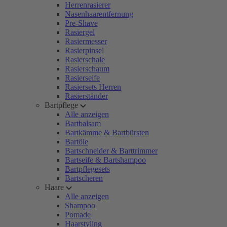
Herrenrasierer
Nasenhaarentfernung
Pre-Shave
Rasiergel
Rasiermesser
Rasierpinsel
Rasierschale
Rasierschaum
Rasierseife
Rasiersets Herren
Rasierständer
Bartpflege
Alle anzeigen
Bartbalsam
Bartkämme & Bartbürsten
Bartöle
Bartschneider & Barttrimmer
Bartseife & Bartshampoo
Bartpflegesets
Bartscheren
Haare
Alle anzeigen
Shampoo
Pomade
Haarstyling