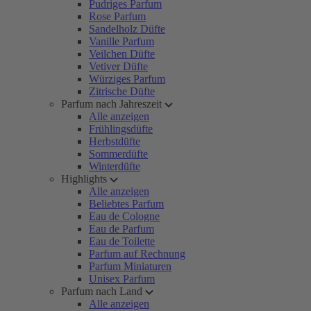
Pudriges Parfum
Rose Parfum
Sandelholz Düfte
Vanille Parfum
Veilchen Düfte
Vetiver Düfte
Würziges Parfum
Zitrische Düfte
Parfum nach Jahreszeit
Alle anzeigen
Frühlingsdüfte
Herbstdüfte
Sommerdüfte
Winterdüfte
Highlights
Alle anzeigen
Beliebtes Parfum
Eau de Cologne
Eau de Parfum
Eau de Toilette
Parfum auf Rechnung
Parfum Miniaturen
Unisex Parfum
Parfum nach Land
Alle anzeigen