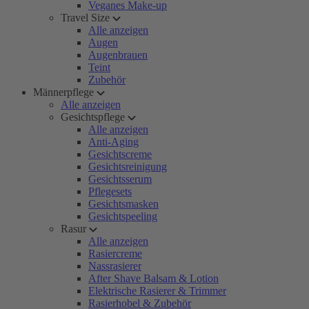
Veganes Make-up
Travel Size
Alle anzeigen
Augen
Augenbrauen
Teint
Zubehör
Männerpflege
Alle anzeigen
Gesichtspflege
Alle anzeigen
Anti-Aging
Gesichtscreme
Gesichtsreinigung
Gesichtsserum
Pflegesets
Gesichtsmasken
Gesichtspeeling
Rasur
Alle anzeigen
Rasiercreme
Nassrasierer
After Shave Balsam & Lotion
Elektrische Rasierer & Trimmer
Rasierhobel & Zubehör