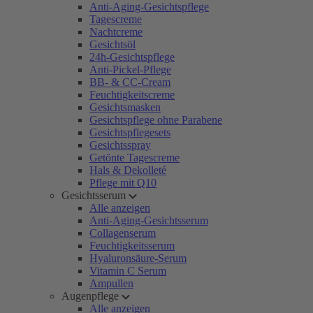
Anti-Aging-Gesichtspflege
Tagescreme
Nachtcreme
Gesichtsöl
24h-Gesichtspflege
Anti-Pickel-Pflege
BB- & CC-Cream
Feuchtigkeitscreme
Gesichtsmasken
Gesichtspflege ohne Parabene
Gesichtspflegesets
Gesichtsspray
Getönte Tagescreme
Hals & Dekolleté
Pflege mit Q10
Gesichtsserum
Alle anzeigen
Anti-Aging-Gesichtsserum
Collagenserum
Feuchtigkeitsserum
Hyaluronsäure-Serum
Vitamin C Serum
Ampullen
Augenpflege
Alle anzeigen