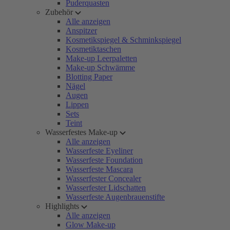
Puderquasten
Zubehör
Alle anzeigen
Anspitzer
Kosmetikspiegel & Schminkspiegel
Kosmetiktaschen
Make-up Leerpaletten
Make-up Schwämme
Blotting Paper
Nägel
Augen
Lippen
Sets
Teint
Wasserfestes Make-up
Alle anzeigen
Wasserfeste Eyeliner
Wasserfeste Foundation
Wasserfeste Mascara
Wasserfester Concealer
Wasserfester Lidschatten
Wasserfeste Augenbrauenstifte
Highlights
Alle anzeigen
Glow Make-up