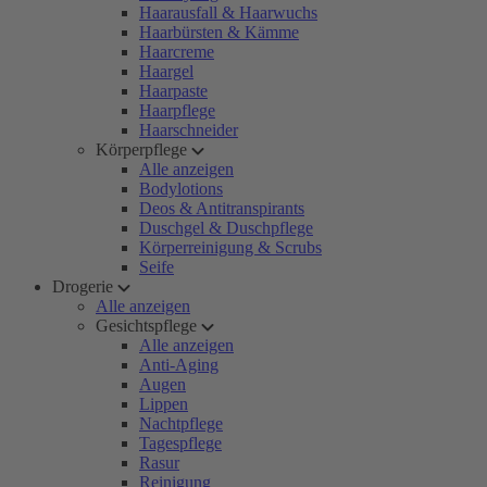
Haarausfall & Haarwuchs
Haarbürsten & Kämme
Haarcreme
Haargel
Haarpaste
Haarpflege
Haarschneider
Körperpflege
Alle anzeigen
Bodylotions
Deos & Antitranspirants
Duschgel & Duschpflege
Körperreinigung & Scrubs
Seife
Drogerie
Alle anzeigen
Gesichtspflege
Alle anzeigen
Anti-Aging
Augen
Lippen
Nachtpflege
Tagespflege
Rasur
Reinigung