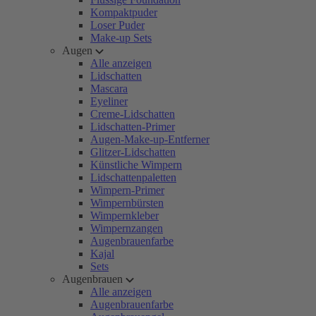
Kompaktpuder
Loser Puder
Make-up Sets
Augen
Alle anzeigen
Lidschatten
Mascara
Eyeliner
Creme-Lidschatten
Lidschatten-Primer
Augen-Make-up-Entferner
Glitzer-Lidschatten
Künstliche Wimpern
Lidschattenpaletten
Wimpern-Primer
Wimpernbürsten
Wimpernkleber
Wimpernzangen
Augenbrauenfarbe
Kajal
Sets
Augenbrauen
Alle anzeigen
Augenbrauenfarbe