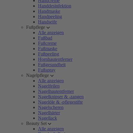
Handcreme
Handdesinfektion
Handmaske
Handpeeling
Handseife
Fußpflege
Alle anzeigen
Fußbad
Fußcreme
Fußmaske
Fußpeeling
Hornhautentferner
Fußgesundheit
Fußspray
Nagelpflege
Alle anzeigen
Nagelfeilen
Nagelhautentferner
Nagelknipser & -zangen
Nagelöle & -pflegestifte
Nagelscheren
Nagelhärter
Nagellack
Beauty Set
Alle anzeigen