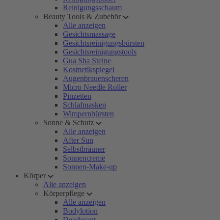
Reinigungsschaum
Beauty Tools & Zubehör
Alle anzeigen
Gesichtsmassage
Gesichtsreinigungsbürsten
Gesichtsreinigungstools
Gua Sha Steine
Kosmetikspiegel
Augenbrauenscheren
Micro Needle Roller
Pinzetten
Schlafmasken
Wimpernbürsten
Sonne & Schutz
Alle anzeigen
After Sun
Selbstbräuner
Sonnencreme
Sonnen-Make-up
Körper
Alle anzeigen
Körperpflege
Alle anzeigen
Bodylotion
Deodorant