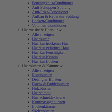
Feuchtigkeits-Conditioner
Anti-Schuppen-Spülung
Anti-Frizz-Conditioner
Aufbau & Reparatur Spülung
Locken-Conditioner
Volumen-Conditioner
Haarmaske & Haarkur
Alle anzeigen
Haarbutter
Haarkur trockenes Haar
Haarkur gefärbtes Haar
Haarkur Feuchtigkeit
Haarkur Keratin
Haarkur Locken
Haarbürsten & Kämme
Alle anzeigen
Rundbürsten
Detangler-Bürsten
Flach- & Paddelbürsten
Holzbürsten
Haarkämme
Haarschneidekämme
Kopfmassagebürsten
Lockenkämme
Skelettbürsten