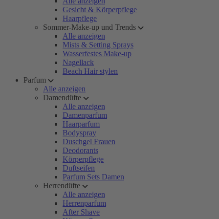
Alle anzeigen
Gesicht & Körperpflege
Haarpflege
Sommer-Make-up und Trends
Alle anzeigen
Mists & Setting Sprays
Wasserfestes Make-up
Nagellack
Beach Hair stylen
Parfum
Alle anzeigen
Damendüfte
Alle anzeigen
Damenparfum
Haarparfum
Bodyspray
Duschgel Frauen
Deodorants
Körperpflege
Duftseifen
Parfum Sets Damen
Herrendüfte
Alle anzeigen
Herrenparfum
After Shave