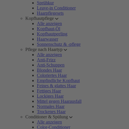
Sprühkur
Leave-in Conditioner
Haarpflegesets
Kopfhautpflege
Alle anzeigen
Kopfhaut-Öl
Kopfhautpeeling
Haarwasser
Sonnenschutz & -pflege
Pflege nach Haartyp
Alle anzeigen
Anti-Frizz
Anti-Schuppen
Blondes Haar
Coloriertes Haar
Empfindliche Kopfhaut
Feines & glattes Haar
Fettiges Haar
Lockiges Haar
Mittel gegen Haarausfall
Normales Haar
Trockenes Haar
Conditioner & Spülung
Alle anzeigen
Color-Conditioner