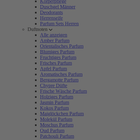
Körperpflege
Duschgel Männer
Deodorants
Herrenseife
Parfum Sets Herren
Duftnoten
Alle anzeigen
Amber Parfum
Orientalisches Parfum
Blumiges Parfum
Fruchtiges Parfum
Frisches Parfum
Apfel Parfum
Aromatisches Parfum
Bergamotte Parfum
Chypre Düfte
Frische Wäsche Parfum
Holziges Parfum
Jasmin Parfum
Kokos Parfum
Maiglöckchen Parfum
Molekül Parfum
Moschus Parfum
Oud Parfum
Patchouli Parfum