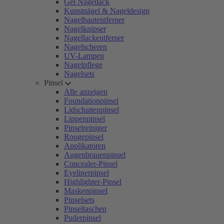
Gel Nagellack
Kunstnägel & Nageldesign
Nagelhautentferner
Nagelknipser
Nagellackentferner
Nagelscheren
UV-Lampen
Nagelpflege
Nagelsets
Pinsel
Alle anzeigen
Foundationpinsel
Lidschattenpinsel
Lippenpinsel
Pinselreiniger
Rougepinsel
Applikatoren
Augenbrauenpinsel
Concealer-Pinsel
Eyelinerpinsel
Highlighter-Pinsel
Maskenpinsel
Pinselsets
Pinseltaschen
Puderpinsel