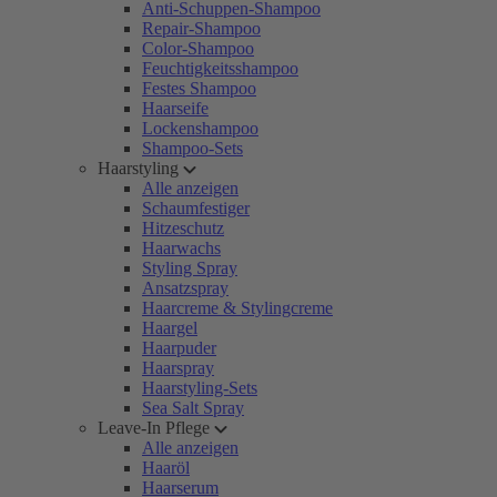
Anti-Schuppen-Shampoo
Repair-Shampoo
Color-Shampoo
Feuchtigkeitsshampoo
Festes Shampoo
Haarseife
Lockenshampoo
Shampoo-Sets
Haarstyling
Alle anzeigen
Schaumfestiger
Hitzeschutz
Haarwachs
Styling Spray
Ansatzspray
Haarcreme & Stylingcreme
Haargel
Haarpuder
Haarspray
Haarstyling-Sets
Sea Salt Spray
Leave-In Pflege
Alle anzeigen
Haaröl
Haarserum