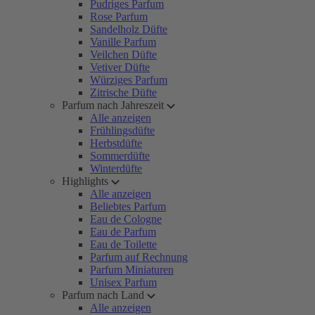
Pudriges Parfum
Rose Parfum
Sandelholz Düfte
Vanille Parfum
Veilchen Düfte
Vetiver Düfte
Würziges Parfum
Zitrische Düfte
Parfum nach Jahreszeit
Alle anzeigen
Frühlingsdüfte
Herbstdüfte
Sommerdüfte
Winterdüfte
Highlights
Alle anzeigen
Beliebtes Parfum
Eau de Cologne
Eau de Parfum
Eau de Toilette
Parfum auf Rechnung
Parfum Miniaturen
Unisex Parfum
Parfum nach Land
Alle anzeigen