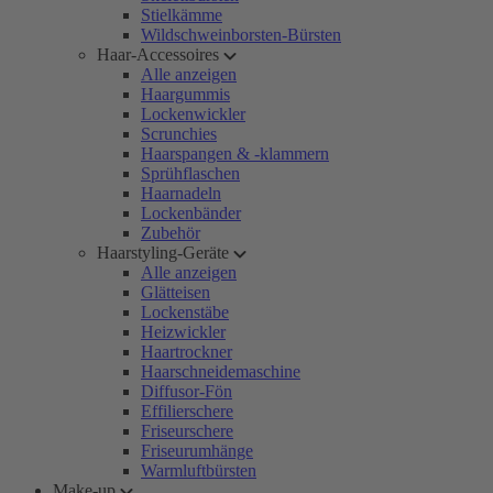
Stielkämme
Wildschweinborsten-Bürsten
Haar-Accessoires
Alle anzeigen
Haargummis
Lockenwickler
Scrunchies
Haarspangen & -klammern
Sprühflaschen
Haarnadeln
Lockenbänder
Zubehör
Haarstyling-Geräte
Alle anzeigen
Glätteisen
Lockenstäbe
Heizwickler
Haartrockner
Haarschneidemaschine
Diffusor-Fön
Effilierschere
Friseurschere
Friseurumhänge
Warmluftbürsten
Make-up