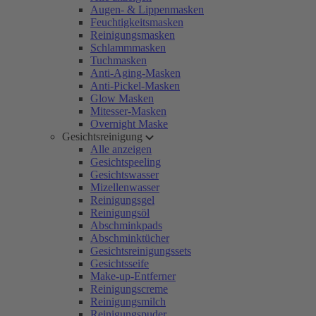
Augen- & Lippenmasken
Feuchtigkeitsmasken
Reinigungsmasken
Schlammmasken
Tuchmasken
Anti-Aging-Masken
Anti-Pickel-Masken
Glow Masken
Mitesser-Masken
Overnight Maske
Gesichtsreinigung
Alle anzeigen
Gesichtspeeling
Gesichtswasser
Mizellenwasser
Reinigungsgel
Reinigungsöl
Abschminkpads
Abschminktücher
Gesichtsreinigungssets
Gesichtsseife
Make-up-Entferner
Reinigungscreme
Reinigungsmilch
Reinigungspuder