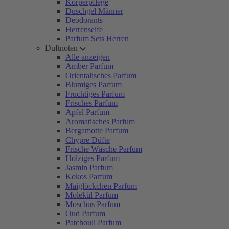
Körperpflege
Duschgel Männer
Deodorants
Herrenseife
Parfum Sets Herren
Duftnoten
Alle anzeigen
Amber Parfum
Orientalisches Parfum
Blumiges Parfum
Fruchtiges Parfum
Frisches Parfum
Apfel Parfum
Aromatisches Parfum
Bergamotte Parfum
Chypre Düfte
Frische Wäsche Parfum
Holziges Parfum
Jasmin Parfum
Kokos Parfum
Maiglöckchen Parfum
Molekül Parfum
Moschus Parfum
Oud Parfum
Patchouli Parfum