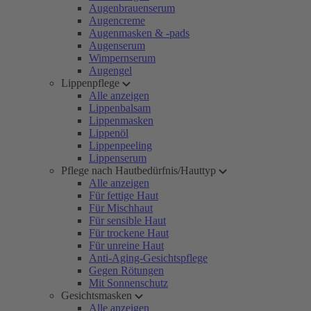
Augenbrauenserum
Augencreme
Augenmasken & -pads
Augenserum
Wimpernserum
Augengel
Lippenpflege
Alle anzeigen
Lippenbalsam
Lippenmasken
Lippenöl
Lippenpeeling
Lippenserum
Pflege nach Hautbedürfnis/Hauttyp
Alle anzeigen
Für fettige Haut
Für Mischhaut
Für sensible Haut
Für trockene Haut
Für unreine Haut
Anti-Aging-Gesichtspflege
Gegen Rötungen
Mit Sonnenschutz
Gesichtsmasken
Alle anzeigen