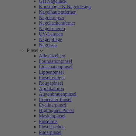
Gel Nagellack
Kunstnägel & Nageldesign
Nagelhautentferner
Nagelknipser
Nagellackentferner
Nagelscheren
UV-Lampen
Nagelpflege
Nagelsets
Pinsel
Alle anzeigen
Foundationpinsel
Lidschattenpinsel
Lippenpinsel
Pinselreiniger
Rougepinsel
Applikatoren
Augenbrauenpinsel
Concealer-Pinsel
Eyelinerpinsel
Highlighter-Pinsel
Maskenpinsel
Pinselsets
Pinseltaschen
Puderpinsel