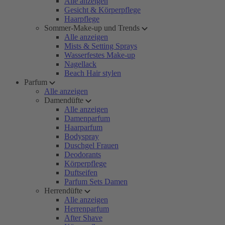
Alle anzeigen
Gesicht & Körperpflege
Haarpflege
Sommer-Make-up und Trends
Alle anzeigen
Mists & Setting Sprays
Wasserfestes Make-up
Nagellack
Beach Hair stylen
Parfum
Alle anzeigen
Damendüfte
Alle anzeigen
Damenparfum
Haarparfum
Bodyspray
Duschgel Frauen
Deodorants
Körperpflege
Duftseifen
Parfum Sets Damen
Herrendüfte
Alle anzeigen
Herrenparfum
After Shave