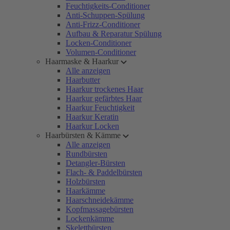
Feuchtigkeits-Conditioner
Anti-Schuppen-Spülung
Anti-Frizz-Conditioner
Aufbau & Reparatur Spülung
Locken-Conditioner
Volumen-Conditioner
Haarmaske & Haarkur
Alle anzeigen
Haarbutter
Haarkur trockenes Haar
Haarkur gefärbtes Haar
Haarkur Feuchtigkeit
Haarkur Keratin
Haarkur Locken
Haarbürsten & Kämme
Alle anzeigen
Rundbürsten
Detangler-Bürsten
Flach- & Paddelbürsten
Holzbürsten
Haarkämme
Haarschneidekämme
Kopfmassagebürsten
Lockenkämme
Skelettbürsten