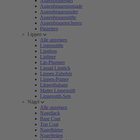
Augenbrauengel
Augenbrauenpomade
Augenbrauenpuder
Augenbrauenstifte
Augenbrauenscheren
Pinzetten
Lippen
Alle anzeigen
Lippenstifte
Lipgloss
Lipliner
Lip-Plumper
Liquid Lipstick
Lippen Zubehör
Lippen-Primer
Lippenbalsam
Matter Lippenstift
Lippenstift-Sets
Nägel
Alle anzeigen
Nagellack
Base Coat
Top Coat
Nagelhärter
Nagelfeilen