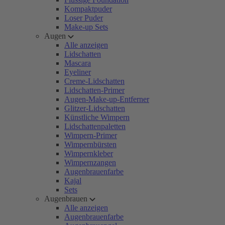
Kompaktpuder
Loser Puder
Make-up Sets
Augen
Alle anzeigen
Lidschatten
Mascara
Eyeliner
Creme-Lidschatten
Lidschatten-Primer
Augen-Make-up-Entferner
Glitzer-Lidschatten
Künstliche Wimpern
Lidschattenpaletten
Wimpern-Primer
Wimpernbürsten
Wimpernkleber
Wimpernzangen
Augenbrauenfarbe
Kajal
Sets
Augenbrauen
Alle anzeigen
Augenbrauenfarbe