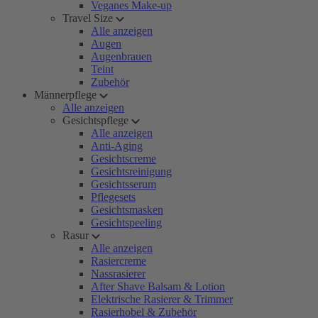
Veganes Make-up
Travel Size
Alle anzeigen
Augen
Augenbrauen
Teint
Zubehör
Männerpflege
Alle anzeigen
Gesichtspflege
Alle anzeigen
Anti-Aging
Gesichtscreme
Gesichtsreinigung
Gesichtsserum
Pflegesets
Gesichtsmasken
Gesichtspeeling
Rasur
Alle anzeigen
Rasiercreme
Nassrasierer
After Shave Balsam & Lotion
Elektrische Rasierer & Trimmer
Rasierhobel & Zubehör