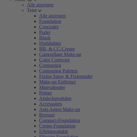
Alle anzeigen
Teint
Alle anzeigen
Foundation
Concealer
Puder
Blush
Highlighter
BB- & CC-Cream
Camouflage Make-up
Color Corrector
Contouring
Contouring Paletten
Fixing Spray & Fixierpuder
Make-up Entferner
Mineralpuder
Primer
Abdeckprodukte
Accessoires
Anti-Aging Make-up
Bronzer
Compact-Foundation
Creme-Foundation
Effektprodukte
Flüssige Foundation