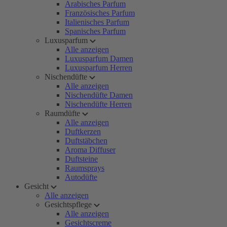
Arabisches Parfum
Französisches Parfum
Italienisches Parfum
Spanisches Parfum
Luxusparfum
Alle anzeigen
Luxusparfum Damen
Luxusparfum Herren
Nischendüfte
Alle anzeigen
Nischendüfte Damen
Nischendüfte Herren
Raumdüfte
Alle anzeigen
Duftkerzen
Duftstäbchen
Aroma Diffuser
Duftsteine
Raumsprays
Autodüfte
Gesicht
Alle anzeigen
Gesichtspflege
Alle anzeigen
Gesichtscreme