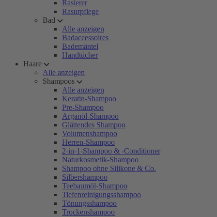
Rasierer
Rasurpflege
Bad
Alle anzeigen
Badaccessoires
Bademäntel
Handtücher
Haare
Alle anzeigen
Shampoos
Alle anzeigen
Keratin-Shampoo
Pre-Shampoo
Arganöl-Shampoo
Glättendes Shampoo
Volumenshampoo
Herren-Shampoo
2-in-1-Shampoo & -Conditioner
Naturkosmetik-Shampoo
Shampoo ohne Silikone & Co.
Silbershampoo
Teebaumöl-Shampoo
Tiefenreinigungsshampoo
Tönungsshampoo
Trockenshampoo