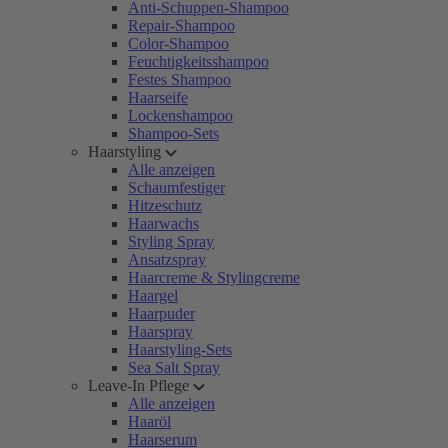
Anti-Schuppen-Shampoo
Repair-Shampoo
Color-Shampoo
Feuchtigkeitsshampoo
Festes Shampoo
Haarseife
Lockenshampoo
Shampoo-Sets
Haarstyling
Alle anzeigen
Schaumfestiger
Hitzeschutz
Haarwachs
Styling Spray
Ansatzspray
Haarcreme & Stylingcreme
Haargel
Haarpuder
Haarspray
Haarstyling-Sets
Sea Salt Spray
Leave-In Pflege
Alle anzeigen
Haaröl
Haarserum