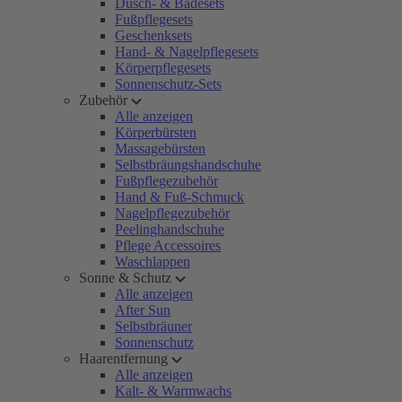
Dusch- & Badesets
Fußpflegesets
Geschenksets
Hand- & Nagelpflegesets
Körperpflegesets
Sonnenschutz-Sets
Zubehör
Alle anzeigen
Körperbürsten
Massagebürsten
Selbstbräungshandschuhe
Fußpflegezubehör
Hand & Fuß-Schmuck
Nagelpflegezubehör
Peelinghandschuhe
Pflege Accessoires
Waschlappen
Sonne & Schutz
Alle anzeigen
After Sun
Selbstbräuner
Sonnenschutz
Haarentfernung
Alle anzeigen
Kalt- & Warmwachs