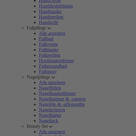
Handcreme
Handdesinfektion
Handmaske
Handpeeling
Handseife
Fußpflege
Alle anzeigen
Fußbad
Fußcreme
Fußmaske
Fußpeeling
Hornhautentferner
Fußgesundheit
Fußspray
Nagelpflege
Alle anzeigen
Nagelfeilen
Nagelhautentferner
Nagelknipser & -zangen
Nagelöle & -pflegestifte
Nagelscheren
Nagelhärter
Nagellack
Beauty Set
Alle anzeigen