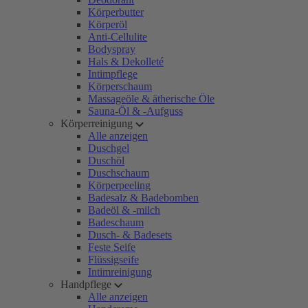
Körperbutter
Körperöl
Anti-Cellulite
Bodyspray
Hals & Dekolleté
Intimpflege
Körperschaum
Massageöle & ätherische Öle
Sauna-Öl & -Aufguss
Körperreinigung
Alle anzeigen
Duschgel
Duschöl
Duschschaum
Körperpeeling
Badesalz & Badebomben
Badeöl & -milch
Badeschaum
Dusch- & Badesets
Feste Seife
Flüssigseife
Intimreinigung
Handpflege
Alle anzeigen