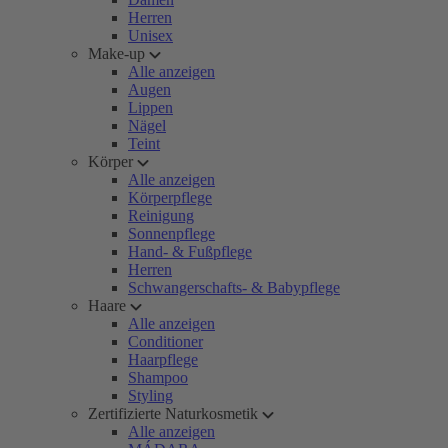
Herren
Unisex
Make-up
Alle anzeigen
Augen
Lippen
Nägel
Teint
Körper
Alle anzeigen
Körperpflege
Reinigung
Sonnenpflege
Hand- & Fußpflege
Herren
Schwangerschafts- & Babypflege
Haare
Alle anzeigen
Conditioner
Haarpflege
Shampoo
Styling
Zertifizierte Naturkosmetik
Alle anzeigen