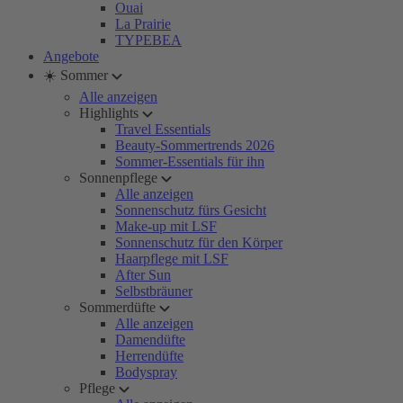
Ouai
La Prairie
TYPEBEA
Angebote
☀️ Sommer
Alle anzeigen
Highlights
Travel Essentials
Beauty-Sommertrends 2026
Sommer-Essentials für ihn
Sonnenpflege
Alle anzeigen
Sonnenschutz fürs Gesicht
Make-up mit LSF
Sonnenschutz für den Körper
Haarpflege mit LSF
After Sun
Selbstbräuner
Sommerdüfte
Alle anzeigen
Damendüfte
Herrendüfte
Bodyspray
Pflege