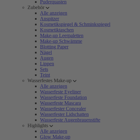
Puderquasten
Zubehör
Alle anzeigen
Anspitzer
Kosmetikspiegel & Schminkspiegel
Kosmetiktaschen
Make-up Leerpaletten
Make-up Schwämme
Blotting Paper
Nägel
Augen
Lippen
Sets
Teint
Wasserfestes Make-up
Alle anzeigen
Wasserfeste Eyeliner
Wasserfeste Foundation
Wasserfeste Mascara
Wasserfester Concealer
Wasserfester Lidschatten
Wasserfeste Augenbrauenstifte
Highlights
Alle anzeigen
Glow Make-up