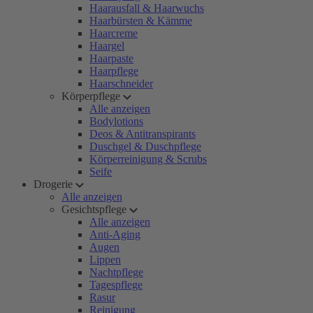
Haarausfall & Haarwuchs
Haarbürsten & Kämme
Haarcreme
Haargel
Haarpaste
Haarpflege
Haarschneider
Körperpflege
Alle anzeigen
Bodylotions
Deos & Antitranspirants
Duschgel & Duschpflege
Körperreinigung & Scrubs
Seife
Drogerie
Alle anzeigen
Gesichtspflege
Alle anzeigen
Anti-Aging
Augen
Lippen
Nachtpflege
Tagespflege
Rasur
Reinigung