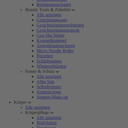
Reinigungsschaum
Beauty Tools & Zubehör
Alle anzeigen
Gesichtsmassage
Gesichtsreinigungsbürsten
Gesichtsreinigungstools
Gua Sha Steine
Kosmetikspiegel
Augenbrauenscheren
Micro Needle Roller
Pinzetten
Schlafmasken
Wimpernbürsten
Sonne & Schutz
Alle anzeigen
After Sun
Selbstbräuner
Sonnencreme
Sonnen-Make-up
Körper
Alle anzeigen
Körperpflege
Alle anzeigen
Bodylotion
Deodorant