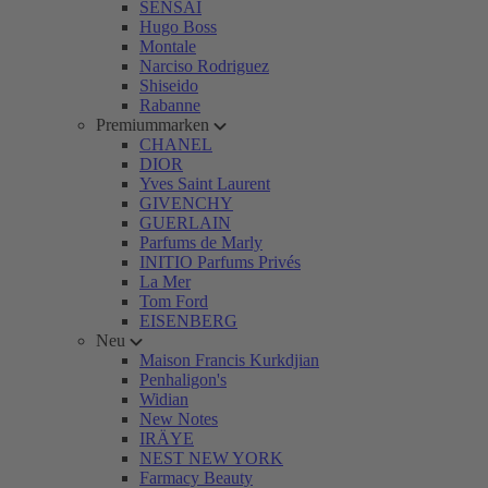
SENSAI
Hugo Boss
Montale
Narciso Rodriguez
Shiseido
Rabanne
Premiummarken
CHANEL
DIOR
Yves Saint Laurent
GIVENCHY
GUERLAIN
Parfums de Marly
INITIO Parfums Privés
La Mer
Tom Ford
EISENBERG
Neu
Maison Francis Kurkdjian
Penhaligon's
Widian
New Notes
IRÄYE
NEST NEW YORK
Farmacy Beauty