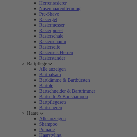
Herrenrasierer
Nasenhaarentfernung
Pre-Shave
Rasiergel
Rasiermesser
Rasierpinsel
Rasierschale
Rasierschaum
Rasierseife
Rasiersets Herren
Rasierständer
Bartpflege
Alle anzeigen
Bartbalsam
Bartkämme & Bartbürsten
Bartöle
Bartschneider & Barttrimmer
Bartseife & Bartshampoo
Bartpflegesets
Bartscheren
Haare
Alle anzeigen
Shampoo
Pomade
Haarstyling