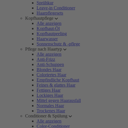
Sprühkur
Leave-in Conditioner
Haarpflegesets
Kopfhautpflege
Alle anzeigen
Kopfhaut-Öl
Kopfhautpeeling
Haarwasser
Sonnenschutz & -pflege
Pflege nach Haartyp
Alle anzeigen
Anti-Frizz
Anti-Schuppen
Blondes Haar
Coloriertes Haar
Empfindliche Kopfhaut
Feines & glattes Haar
Fettiges Haar
Lockiges Haar
Mittel gegen Haarausfall
Normales Haar
Trockenes Haar
Conditioner & Spülung
Alle anzeigen
Color-Conditioner