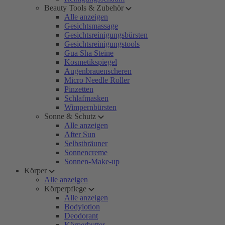
Beauty Tools & Zubehör
Alle anzeigen
Gesichtsmassage
Gesichtsreinigungsbürsten
Gesichtsreinigungstools
Gua Sha Steine
Kosmetikspiegel
Augenbrauenscheren
Micro Needle Roller
Pinzetten
Schlafmasken
Wimpernbürsten
Sonne & Schutz
Alle anzeigen
After Sun
Selbstbräuner
Sonnencreme
Sonnen-Make-up
Körper
Alle anzeigen
Körperpflege
Alle anzeigen
Bodylotion
Deodorant
Körperbutter