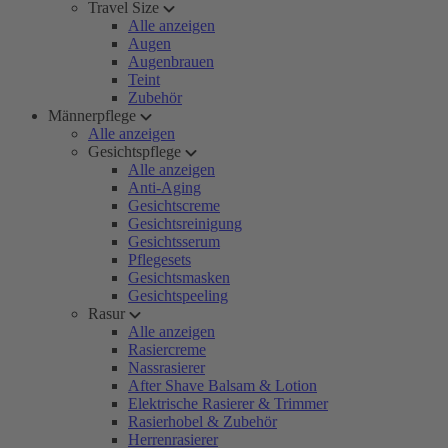
Travel Size
Alle anzeigen
Augen
Augenbrauen
Teint
Zubehör
Männerpflege
Alle anzeigen
Gesichtspflege
Alle anzeigen
Anti-Aging
Gesichtscreme
Gesichtsreinigung
Gesichtsserum
Pflegesets
Gesichtsmasken
Gesichtspeeling
Rasur
Alle anzeigen
Rasiercreme
Nassrasierer
After Shave Balsam & Lotion
Elektrische Rasierer & Trimmer
Rasierhobel & Zubehör
Herrenrasierer