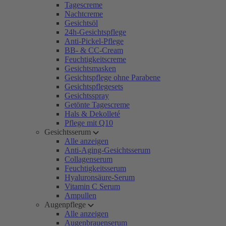
Tagescreme
Nachtcreme
Gesichtsöl
24h-Gesichtspflege
Anti-Pickel-Pflege
BB- & CC-Cream
Feuchtigkeitscreme
Gesichtsmasken
Gesichtspflege ohne Parabene
Gesichtspflegesets
Gesichtsspray
Getönte Tagescreme
Hals & Dekolleté
Pflege mit Q10
Gesichtsserum
Alle anzeigen
Anti-Aging-Gesichtsserum
Collagenserum
Feuchtigkeitsserum
Hyaluronsäure-Serum
Vitamin C Serum
Ampullen
Augenpflege
Alle anzeigen
Augenbrauenserum