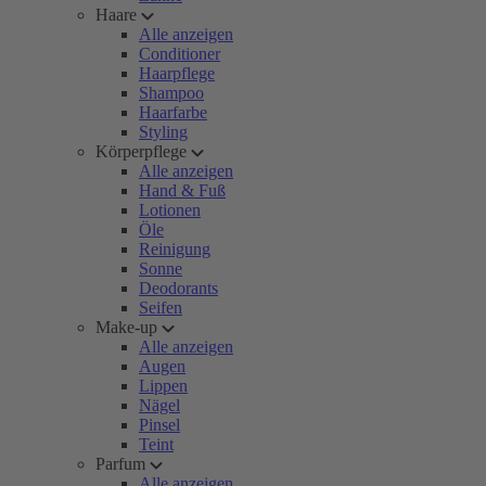
Haare
Alle anzeigen
Conditioner
Haarpflege
Shampoo
Haarfarbe
Styling
Körperpflege
Alle anzeigen
Hand & Fuß
Lotionen
Öle
Reinigung
Sonne
Deodorants
Seifen
Make-up
Alle anzeigen
Augen
Lippen
Nägel
Pinsel
Teint
Parfum
Alle anzeigen