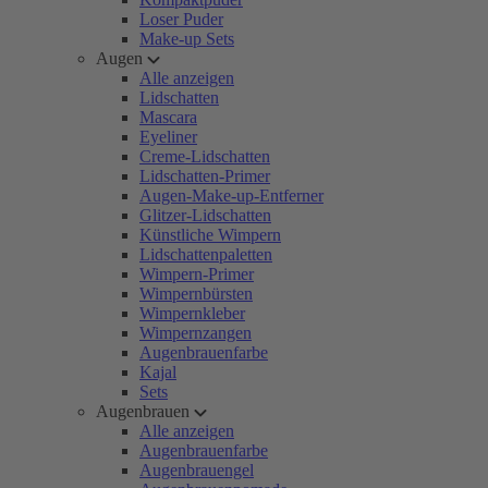
Loser Puder
Make-up Sets
Augen
Alle anzeigen
Lidschatten
Mascara
Eyeliner
Creme-Lidschatten
Lidschatten-Primer
Augen-Make-up-Entferner
Glitzer-Lidschatten
Künstliche Wimpern
Lidschattenpaletten
Wimpern-Primer
Wimpernbürsten
Wimpernkleber
Wimpernzangen
Augenbrauenfarbe
Kajal
Sets
Augenbrauen
Alle anzeigen
Augenbrauenfarbe
Augenbrauengel