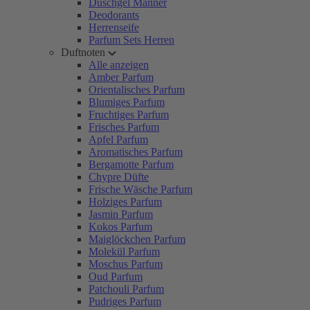
Duschgel Männer
Deodorants
Herrenseife
Parfum Sets Herren
Duftnoten
Alle anzeigen
Amber Parfum
Orientalisches Parfum
Blumiges Parfum
Fruchtiges Parfum
Frisches Parfum
Apfel Parfum
Aromatisches Parfum
Bergamotte Parfum
Chypre Düfte
Frische Wäsche Parfum
Holziges Parfum
Jasmin Parfum
Kokos Parfum
Maiglöckchen Parfum
Molekül Parfum
Moschus Parfum
Oud Parfum
Patchouli Parfum
Pudriges Parfum