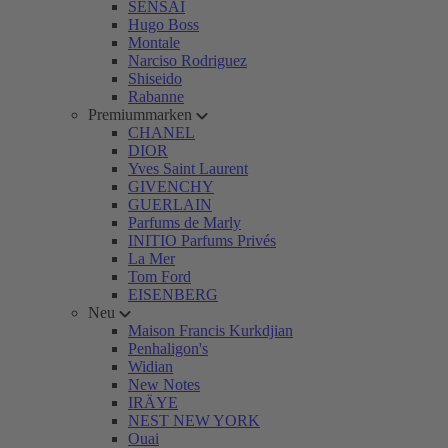
SENSAI
Hugo Boss
Montale
Narciso Rodriguez
Shiseido
Rabanne
Premiummarken
CHANEL
DIOR
Yves Saint Laurent
GIVENCHY
GUERLAIN
Parfums de Marly
INITIO Parfums Privés
La Mer
Tom Ford
EISENBERG
Neu
Maison Francis Kurkdjian
Penhaligon's
Widian
New Notes
IRÄYE
NEST NEW YORK
Ouai