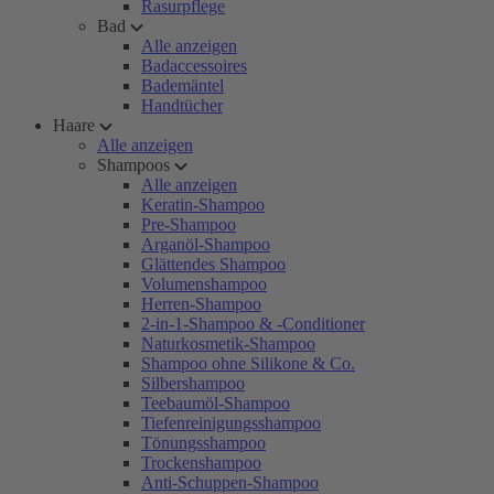
Rasurpflege
Bad
Alle anzeigen
Badaccessoires
Bademäntel
Handtücher
Haare
Alle anzeigen
Shampoos
Alle anzeigen
Keratin-Shampoo
Pre-Shampoo
Arganöl-Shampoo
Glättendes Shampoo
Volumenshampoo
Herren-Shampoo
2-in-1-Shampoo & -Conditioner
Naturkosmetik-Shampoo
Shampoo ohne Silikone & Co.
Silbershampoo
Teebaumöl-Shampoo
Tiefenreinigungsshampoo
Tönungsshampoo
Trockenshampoo
Anti-Schuppen-Shampoo