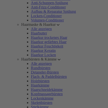
Anti-Schuppen-Spülung
Anti-Frizz-Conditioner
Aufbau & Reparatur Spülung
Locken-Conditioner
Volumen-Conditioner
Haarmaske & Haarkur
Alle anzeigen
Haarbutter
Haarkur trockenes Haar
Haarkur gefärbtes Haar
Haarkur Feuchtigkeit
Haarkur Keratin
Haarkur Locken
Haarbürsten & Kämme
Alle anzeigen
Rundbürsten
Detangler-Bürsten
Flach- & Paddelbürsten
Holzbürsten
Haarkämme
Haarschneidekämme
Kopfmassagebürsten
Lockenkämme
Skelettbürsten
Stielkämme