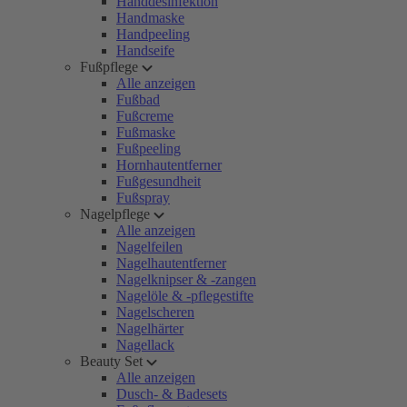
Handdesinfektion
Handmaske
Handpeeling
Handseife
Fußpflege
Alle anzeigen
Fußbad
Fußcreme
Fußmaske
Fußpeeling
Hornhautentferner
Fußgesundheit
Fußspray
Nagelpflege
Alle anzeigen
Nagelfeilen
Nagelhautentferner
Nagelknipser & -zangen
Nagelöle & -pflegestifte
Nagelscheren
Nagelhärter
Nagellack
Beauty Set
Alle anzeigen
Dusch- & Badesets