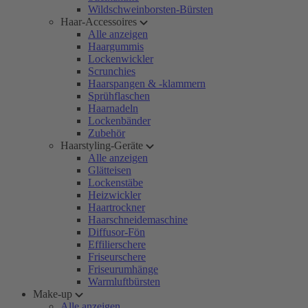
Wildschweinborsten-Bürsten
Haar-Accessoires
Alle anzeigen
Haargummis
Lockenwickler
Scrunchies
Haarspangen & -klammern
Sprühflaschen
Haarnadeln
Lockenbänder
Zubehör
Haarstyling-Geräte
Alle anzeigen
Glätteisen
Lockenstäbe
Heizwickler
Haartrockner
Haarschneidemaschine
Diffusor-Fön
Effilierschere
Friseurschere
Friseurumhänge
Warmluftbürsten
Make-up
Alle anzeigen