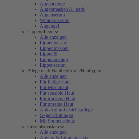
Augencreme
Augenmasken & -pads
Augenserum
Wimpernserum
Augengel
Lippenpflege
Alle anzeigen
Lippenbalsam
Lippenmasken
Lippenöl
Lippenpeeling
Lippenserum
Pflege nach Hautbedürfnis/Hauttyp
Alle anzeigen
Für fettige Haut
Für Mischhaut
Für sensible Haut
Für trockene Haut
Für unreine Haut
Anti-Aging-Gesichtspflege
Gegen Rötungen
Mit Sonnenschutz
Gesichtsmasken
Alle anzeigen
Augen- & Lippenmasken