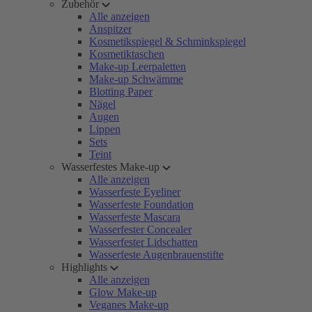
Zubehör
Alle anzeigen
Anspitzer
Kosmetikspiegel & Schminkspiegel
Kosmetiktaschen
Make-up Leerpaletten
Make-up Schwämme
Blotting Paper
Nägel
Augen
Lippen
Sets
Teint
Wasserfestes Make-up
Alle anzeigen
Wasserfeste Eyeliner
Wasserfeste Foundation
Wasserfeste Mascara
Wasserfester Concealer
Wasserfester Lidschatten
Wasserfeste Augenbrauenstifte
Highlights
Alle anzeigen
Glow Make-up
Veganes Make-up