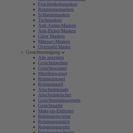
Feuchtigkeitsmasken
Reinigungsmasken
Schlammmasken
Tuchmasken
Anti-Aging-Masken
Anti-Pickel-Masken
Glow Masken
Mitesser-Masken
Overnight Maske
Gesichtsreinigung
Alle anzeigen
Gesichtspeeling
Gesichtswasser
Mizellenwasser
Reinigungsgel
Reinigungsöl
Abschminkpads
Abschminktücher
Gesichtsreinigungssets
Gesichtsseife
Make-up-Entferner
Reinigungscreme
Reinigungsmilch
Reinigungspuder
Reinigungsschaum