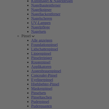
Kunstnägel & Nageldesign
Nagelhautentferner
Nagelknipser
Nagellackentferner
Nagelscheren
UV-Lampen
Nagelpflege
Nagelsets
Pinsel
Alle anzeigen
Foundationpinsel
Lidschattenpinsel
Lippenpinsel
Pinselreiniger
Rougepinsel
Applikatoren
Augenbrauenpinsel
Concealer-Pinsel
Eyelinerpinsel
Highlighter-Pinsel
Maskenpinsel
Pinselsets
Pinseltaschen
Puderpinsel
Puderquasten