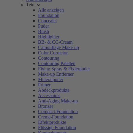
Teint
Alle anzeigen
Foundation
Concealer
Puder
Blush
Highlighter
BB- & CC-Cream
Camouflage Make-up
Color Corrector
Contouring
Contouring Paletten
Fixing Spray & Fixierpuder
Make-up Entferner
Mineralpuder
Primer
Abdeckprodukte
Accessoires
Anti-Aging Make-up
Bronzer
Compact-Foundation
Creme-Foundation
Effektprodukte
Flüssige Foundation
Kompaktpuder