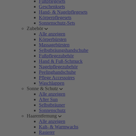
Fußpflegesets
Geschenksets
Hand- & Nagelpflegesets
Körperpflegesets
Sonnenschutz-Sets
Zubehör
Alle anzeigen
Körperbürsten
Massagebürsten
Selbstbräungshandschuhe
Fußpflegezubehör
Hand & Fuß-Schmuck
Nagelpflegezubehör
Peelinghandschuhe
Pflege Accessoires
Waschlappen
Sonne & Schutz
Alle anzeigen
After Sun
Selbstbräuner
Sonnenschutz
Haarentfernung
Alle anzeigen
Kalt- & Warmwachs
Rasierer