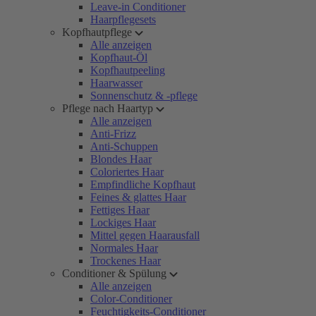
Leave-in Conditioner
Haarpflegesets
Kopfhautpflege
Alle anzeigen
Kopfhaut-Öl
Kopfhautpeeling
Haarwasser
Sonnenschutz & -pflege
Pflege nach Haartyp
Alle anzeigen
Anti-Frizz
Anti-Schuppen
Blondes Haar
Coloriertes Haar
Empfindliche Kopfhaut
Feines & glattes Haar
Fettiges Haar
Lockiges Haar
Mittel gegen Haarausfall
Normales Haar
Trockenes Haar
Conditioner & Spülung
Alle anzeigen
Color-Conditioner
Feuchtigkeits-Conditioner