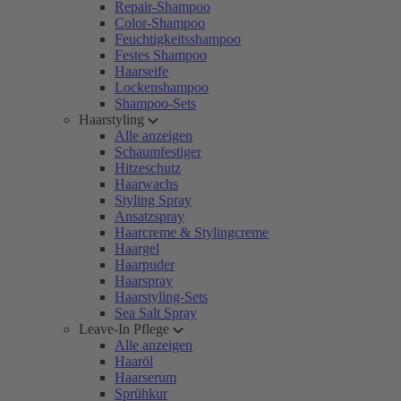
Repair-Shampoo
Color-Shampoo
Feuchtigkeitsshampoo
Festes Shampoo
Haarseife
Lockenshampoo
Shampoo-Sets
Haarstyling
Alle anzeigen
Schaumfestiger
Hitzeschutz
Haarwachs
Styling Spray
Ansatzspray
Haarcreme & Stylingcreme
Haargel
Haarpuder
Haarspray
Haarstyling-Sets
Sea Salt Spray
Leave-In Pflege
Alle anzeigen
Haaröl
Haarserum
Sprühkur