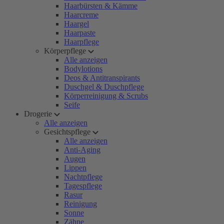
Haarbürsten & Kämme
Haarcreme
Haargel
Haarpaste
Haarpflege
Körperpflege
Alle anzeigen
Bodylotions
Deos & Antitranspirants
Duschgel & Duschpflege
Körperreinigung & Scrubs
Seife
Drogerie
Alle anzeigen
Gesichtspflege
Alle anzeigen
Anti-Aging
Augen
Lippen
Nachtpflege
Tagespflege
Rasur
Reinigung
Sonne
Zähne