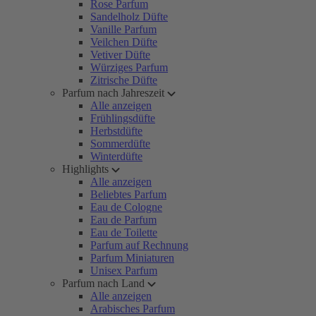
Rose Parfum
Sandelholz Düfte
Vanille Parfum
Veilchen Düfte
Vetiver Düfte
Würziges Parfum
Zitrische Düfte
Parfum nach Jahreszeit
Alle anzeigen
Frühlingsdüfte
Herbstdüfte
Sommerdüfte
Winterdüfte
Highlights
Alle anzeigen
Beliebtes Parfum
Eau de Cologne
Eau de Parfum
Eau de Toilette
Parfum auf Rechnung
Parfum Miniaturen
Unisex Parfum
Parfum nach Land
Alle anzeigen
Arabisches Parfum