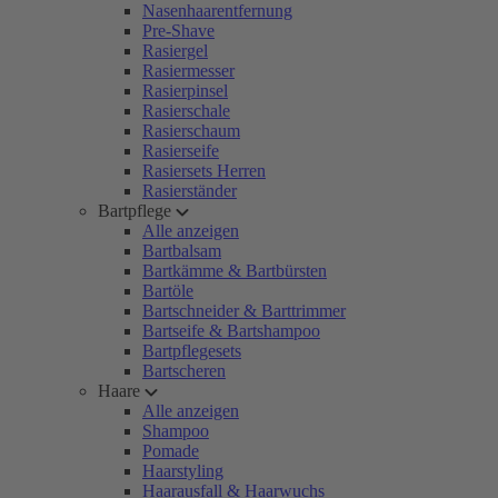
Nasenhaarentfernung
Pre-Shave
Rasiergel
Rasiermesser
Rasierpinsel
Rasierschale
Rasierschaum
Rasierseife
Rasiersets Herren
Rasierständer
Bartpflege
Alle anzeigen
Bartbalsam
Bartkämme & Bartbürsten
Bartöle
Bartschneider & Barttrimmer
Bartseife & Bartshampoo
Bartpflegesets
Bartscheren
Haare
Alle anzeigen
Shampoo
Pomade
Haarstyling
Haarausfall & Haarwuchs