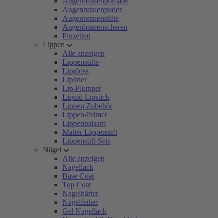
Augenbrauenpomade
Augenbrauenpuder
Augenbrauenstifte
Augenbrauenscheren
Pinzetten
Lippen
Alle anzeigen
Lippenstifte
Lipgloss
Lipliner
Lip-Plumper
Liquid Lipstick
Lippen Zubehör
Lippen-Primer
Lippenbalsam
Matter Lippenstift
Lippenstift-Sets
Nägel
Alle anzeigen
Nagellack
Base Coat
Top Coat
Nagelhärter
Nagelfeilen
Gel Nagellack