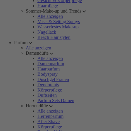
Gesicht & Körperpflege
Haarpflege
Sommer-Make-up und Trends
Alle anzeigen
Mists & Setting Sprays
Wasserfestes Make-up
Nagellack
Beach Hair stylen
Parfum
Alle anzeigen
Damendüfte
Alle anzeigen
Damenparfum
Haarparfum
Bodyspray
Duschgel Frauen
Deodorants
Körperpflege
Duftseifen
Parfum Sets Damen
Herrendüfte
Alle anzeigen
Herrenparfum
After Shave
Körperpflege