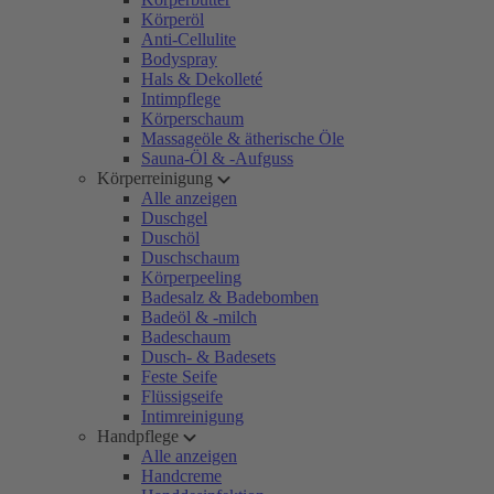
Körperöl
Anti-Cellulite
Bodyspray
Hals & Dekolleté
Intimpflege
Körperschaum
Massageöle & ätherische Öle
Sauna-Öl & -Aufguss
Körperreinigung
Alle anzeigen
Duschgel
Duschöl
Duschschaum
Körperpeeling
Badesalz & Badebomben
Badeöl & -milch
Badeschaum
Dusch- & Badesets
Feste Seife
Flüssigseife
Intimreinigung
Handpflege
Alle anzeigen
Handcreme