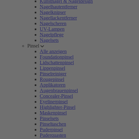
Kunstnägel & Nageldesign
Nagelhautentferner
Nagelknipser
Nagellackentferner
Nagelscheren
UV-Lampen
Nagelpflege
Nagelsets
Pinsel
Alle anzeigen
Foundationpinsel
Lidschattenpinsel
Lippenpinsel
Pinselreiniger
Rougepinsel
Applikatoren
Augenbrauenpinsel
Concealer-Pinsel
Eyelinerpinsel
Highlighter-Pinsel
Maskenpinsel
Pinselsets
Pinseltaschen
Puderpinsel
Puderquasten