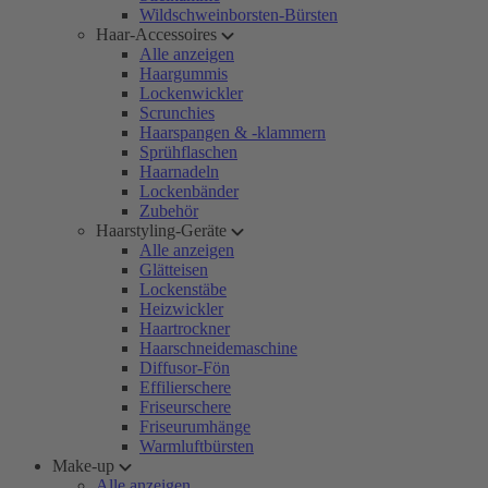
Wildschweinborsten-Bürsten
Haar-Accessoires
Alle anzeigen
Haargummis
Lockenwickler
Scrunchies
Haarspangen & -klammern
Sprühflaschen
Haarnadeln
Lockenbänder
Zubehör
Haarstyling-Geräte
Alle anzeigen
Glätteisen
Lockenstäbe
Heizwickler
Haartrockner
Haarschneidemaschine
Diffusor-Fön
Effilierschere
Friseurschere
Friseurumhänge
Warmluftbürsten
Make-up
Alle anzeigen