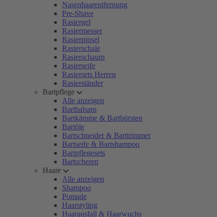
Nasenhaarentfernung
Pre-Shave
Rasiergel
Rasiermesser
Rasierpinsel
Rasierschale
Rasierschaum
Rasierseife
Rasiersets Herren
Rasierständer
Bartpflege
Alle anzeigen
Bartbalsam
Bartkämme & Bartbürsten
Bartöle
Bartschneider & Barttrimmer
Bartseife & Bartshampoo
Bartpflegesets
Bartscheren
Haare
Alle anzeigen
Shampoo
Pomade
Haarstyling
Haarausfall & Haarwuchs