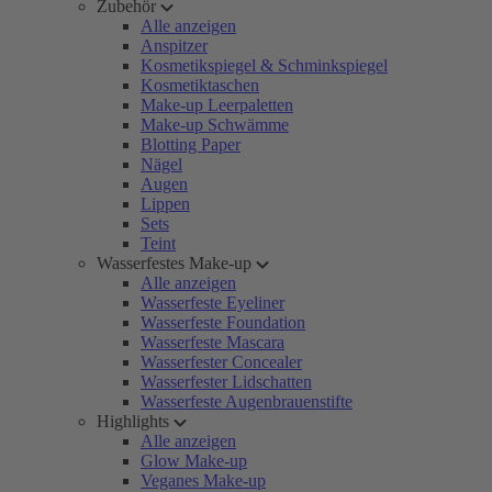
Zubehör
Alle anzeigen
Anspitzer
Kosmetikspiegel & Schminkspiegel
Kosmetiktaschen
Make-up Leerpaletten
Make-up Schwämme
Blotting Paper
Nägel
Augen
Lippen
Sets
Teint
Wasserfestes Make-up
Alle anzeigen
Wasserfeste Eyeliner
Wasserfeste Foundation
Wasserfeste Mascara
Wasserfester Concealer
Wasserfester Lidschatten
Wasserfeste Augenbrauenstifte
Highlights
Alle anzeigen
Glow Make-up
Veganes Make-up