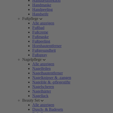
Handdesinfektion
Handmaske
Handpeeling
Handseife
Fußpflege
Alle anzeigen
Fußbad
Fußcreme
Fußmaske
Fußpeeling
Hornhautentferner
Fußgesundheit
Fußspray
Nagelpflege
Alle anzeigen
Nagelfeilen
Nagelhautentferner
Nagelknipser & -zangen
Nagelöle & -pflegestifte
Nagelscheren
Nagelhärter
Nagellack
Beauty Set
Alle anzeigen
Dusch- & Badesets