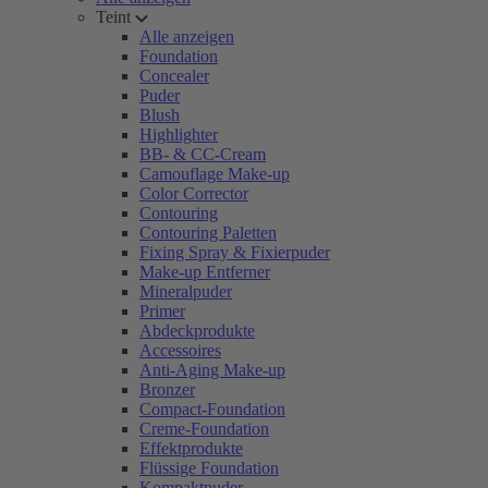
Teint
Alle anzeigen
Foundation
Concealer
Puder
Blush
Highlighter
BB- & CC-Cream
Camouflage Make-up
Color Corrector
Contouring
Contouring Paletten
Fixing Spray & Fixierpuder
Make-up Entferner
Mineralpuder
Primer
Abdeckprodukte
Accessoires
Anti-Aging Make-up
Bronzer
Compact-Foundation
Creme-Foundation
Effektprodukte
Flüssige Foundation
Kompaktpuder