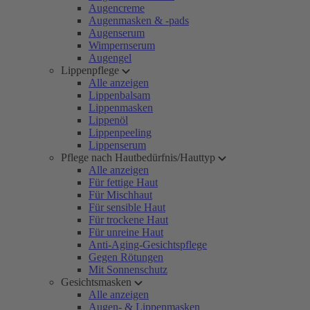
Augencreme
Augenmasken & -pads
Augenserum
Wimpernserum
Augengel
Lippenpflege
Alle anzeigen
Lippenbalsam
Lippenmasken
Lippenöl
Lippenpeeling
Lippenserum
Pflege nach Hautbedürfnis/Hauttyp
Alle anzeigen
Für fettige Haut
Für Mischhaut
Für sensible Haut
Für trockene Haut
Für unreine Haut
Anti-Aging-Gesichtspflege
Gegen Rötungen
Mit Sonnenschutz
Gesichtsmasken
Alle anzeigen
Augen- & Lippenmasken