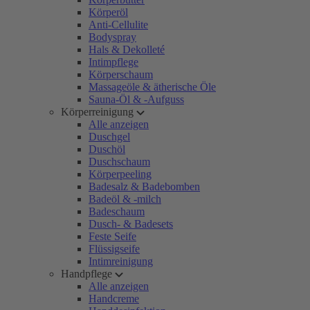
Körperöl
Anti-Cellulite
Bodyspray
Hals & Dekolleté
Intimpflege
Körperschaum
Massageöle & ätherische Öle
Sauna-Öl & -Aufguss
Körperreinigung
Alle anzeigen
Duschgel
Duschöl
Duschschaum
Körperpeeling
Badesalz & Badebomben
Badeöl & -milch
Badeschaum
Dusch- & Badesets
Feste Seife
Flüssigseife
Intimreinigung
Handpflege
Alle anzeigen
Handcreme