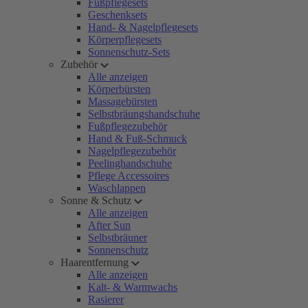
Fußpflegesets
Geschenksets
Hand- & Nagelpflegesets
Körperpflegesets
Sonnenschutz-Sets
Zubehör
Alle anzeigen
Körperbürsten
Massagebürsten
Selbstbräungshandschuhe
Fußpflegezubehör
Hand & Fuß-Schmuck
Nagelpflegezubehör
Peelinghandschuhe
Pflege Accessoires
Waschlappen
Sonne & Schutz
Alle anzeigen
After Sun
Selbstbräuner
Sonnenschutz
Haarentfernung
Alle anzeigen
Kalt- & Warmwachs
Rasierer