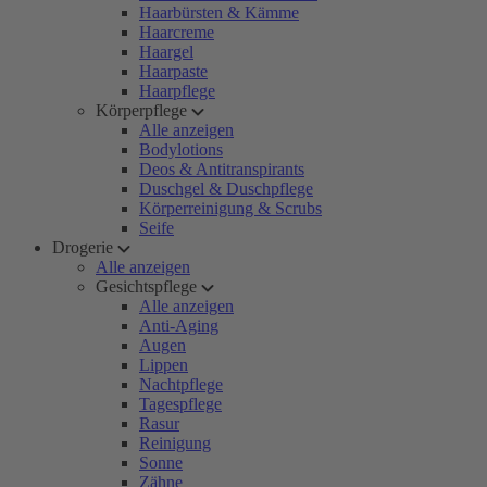
Haarbürsten & Kämme
Haarcreme
Haargel
Haarpaste
Haarpflege
Körperpflege
Alle anzeigen
Bodylotions
Deos & Antitranspirants
Duschgel & Duschpflege
Körperreinigung & Scrubs
Seife
Drogerie
Alle anzeigen
Gesichtspflege
Alle anzeigen
Anti-Aging
Augen
Lippen
Nachtpflege
Tagespflege
Rasur
Reinigung
Sonne
Zähne