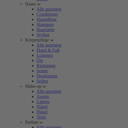
Haare
Alle anzeigen
Conditioner
Haarpflege
Shampoo
Haarfarbe
Styling
Körperpflege
Alle anzeigen
Hand & Fuß
Lotionen
Öle
Reinigung
Sonne
Deodorants
Seifen
Make-up
Alle anzeigen
Augen
Lippen
Nägel
Pinsel
Teint
Parfum
Alle anzeigen