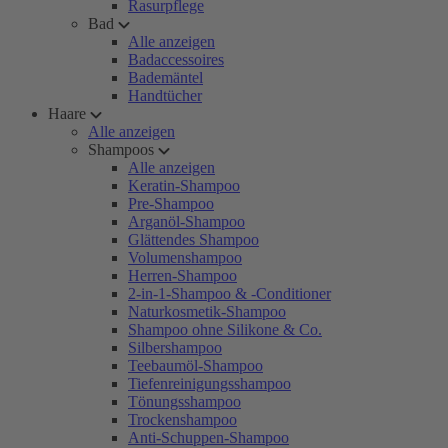
Rasurpflege
Bad
Alle anzeigen
Badaccessoires
Bademäntel
Handtücher
Haare
Alle anzeigen
Shampoos
Alle anzeigen
Keratin-Shampoo
Pre-Shampoo
Arganöl-Shampoo
Glättendes Shampoo
Volumenshampoo
Herren-Shampoo
2-in-1-Shampoo & -Conditioner
Naturkosmetik-Shampoo
Shampoo ohne Silikone & Co.
Silbershampoo
Teebaumöl-Shampoo
Tiefenreinigungsshampoo
Tönungsshampoo
Trockenshampoo
Anti-Schuppen-Shampoo