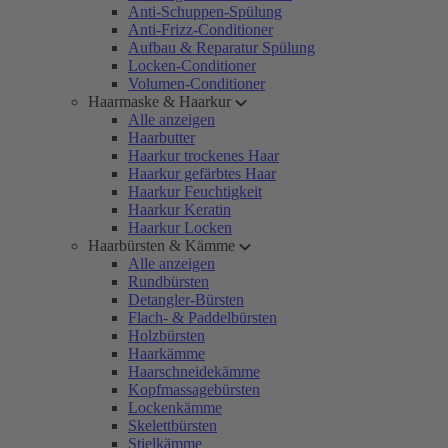
Anti-Schuppen-Spülung
Anti-Frizz-Conditioner
Aufbau & Reparatur Spülung
Locken-Conditioner
Volumen-Conditioner
Haarmaske & Haarkur
Alle anzeigen
Haarbutter
Haarkur trockenes Haar
Haarkur gefärbtes Haar
Haarkur Feuchtigkeit
Haarkur Keratin
Haarkur Locken
Haarbürsten & Kämme
Alle anzeigen
Rundbürsten
Detangler-Bürsten
Flach- & Paddelbürsten
Holzbürsten
Haarkämme
Haarschneidekämme
Kopfmassagebürsten
Lockenkämme
Skelettbürsten
Stielkämme