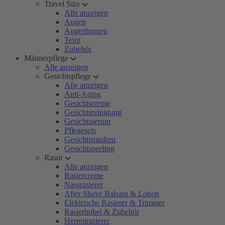
Travel Size
Alle anzeigen
Augen
Augenbrauen
Teint
Zubehör
Männerpflege
Alle anzeigen
Gesichtspflege
Alle anzeigen
Anti-Aging
Gesichtscreme
Gesichtsreinigung
Gesichtsserum
Pflegesets
Gesichtsmasken
Gesichtspeeling
Rasur
Alle anzeigen
Rasiercreme
Nassrasierer
After Shave Balsam & Lotion
Elektrische Rasierer & Trimmer
Rasierhobel & Zubehör
Herrenrasierer