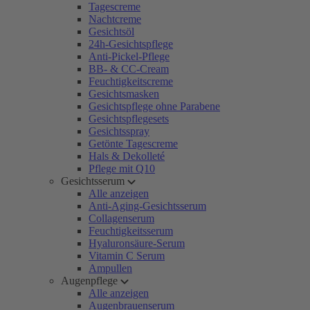
Tagescreme
Nachtcreme
Gesichtsöl
24h-Gesichtspflege
Anti-Pickel-Pflege
BB- & CC-Cream
Feuchtigkeitscreme
Gesichtsmasken
Gesichtspflege ohne Parabene
Gesichtspflegesets
Gesichtsspray
Getönte Tagescreme
Hals & Dekolleté
Pflege mit Q10
Gesichtsserum
Alle anzeigen
Anti-Aging-Gesichtsserum
Collagenserum
Feuchtigkeitsserum
Hyaluronsäure-Serum
Vitamin C Serum
Ampullen
Augenpflege
Alle anzeigen
Augenbrauenserum