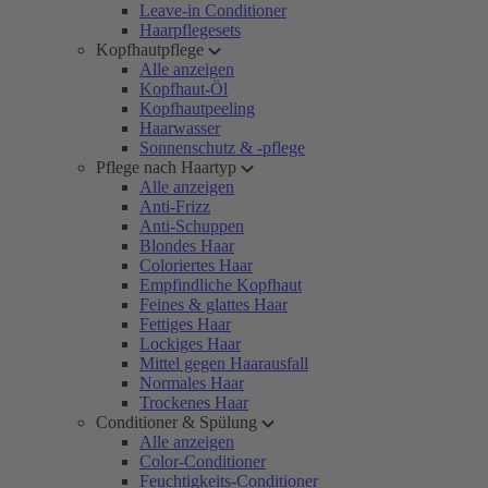
Leave-in Conditioner
Haarpflegesets
Kopfhautpflege
Alle anzeigen
Kopfhaut-Öl
Kopfhautpeeling
Haarwasser
Sonnenschutz & -pflege
Pflege nach Haartyp
Alle anzeigen
Anti-Frizz
Anti-Schuppen
Blondes Haar
Coloriertes Haar
Empfindliche Kopfhaut
Feines & glattes Haar
Fettiges Haar
Lockiges Haar
Mittel gegen Haarausfall
Normales Haar
Trockenes Haar
Conditioner & Spülung
Alle anzeigen
Color-Conditioner
Feuchtigkeits-Conditioner