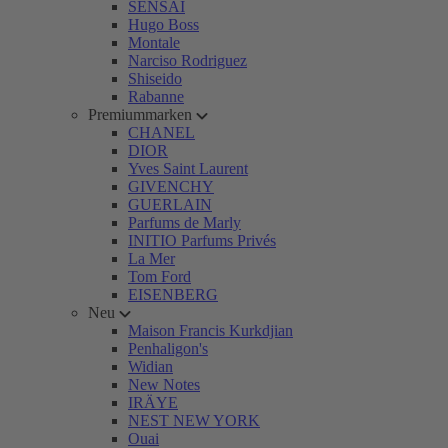
SENSAI
Hugo Boss
Montale
Narciso Rodriguez
Shiseido
Rabanne
Premiummarken
CHANEL
DIOR
Yves Saint Laurent
GIVENCHY
GUERLAIN
Parfums de Marly
INITIO Parfums Privés
La Mer
Tom Ford
EISENBERG
Neu
Maison Francis Kurkdjian
Penhaligon's
Widian
New Notes
IRÄYE
NEST NEW YORK
Ouai