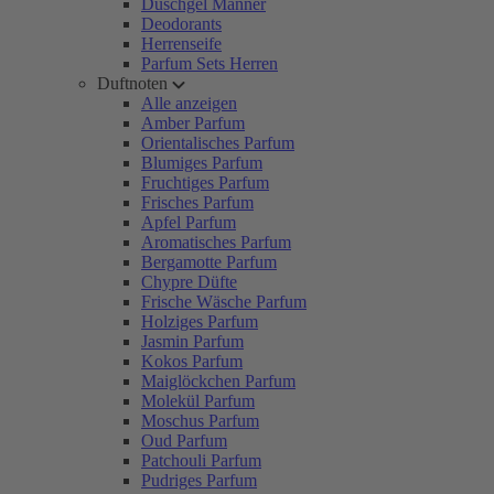
Duschgel Männer
Deodorants
Herrenseife
Parfum Sets Herren
Duftnoten
Alle anzeigen
Amber Parfum
Orientalisches Parfum
Blumiges Parfum
Fruchtiges Parfum
Frisches Parfum
Apfel Parfum
Aromatisches Parfum
Bergamotte Parfum
Chypre Düfte
Frische Wäsche Parfum
Holziges Parfum
Jasmin Parfum
Kokos Parfum
Maiglöckchen Parfum
Molekül Parfum
Moschus Parfum
Oud Parfum
Patchouli Parfum
Pudriges Parfum