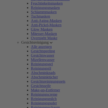
Feuchtigkeitsmasken
Reinigungsmasken
Schlammmasken
Tuchmasken
Anti-Aging-Masken
Anti-Pickel-Masken
Glow Masken
Mitesser-Masken
Overnight Maske
Gesichtsreinigung
Alle anzeigen
Gesichtspeeling
Gesichtswasser
Mizellenwasser
Reinigungsgel
Reinigungsöl
Abschminkpads
Abschminktücher
Gesichtsreinigungssets
Gesichtsseife
Make-up-Entferner
Reinigungscreme
Reinigungsmilch
Reinigungspuder
Reinigungsschaum