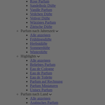
Rose Parfum
Sandelholz Düfte
Vanille Parfum
Veilchen Düfte
Vetiver Düfte
Würziges Parfum
Zitrische Düfte
Parfum nach Jahreszeit
Alle anzeigen
Frühlingsdüfte
Herbstdüfte
Sommerdüfte
Winterdüfte
Highlights
Alle anzeigen
Beliebtes Parfum
Eau de Cologne
Eau de Parfum
Eau de Toilette
Parfum auf Rechnung
Parfum Miniaturen
Unisex Parfum
Parfum nach Land
Alle anzeigen
Arabisches Parfum