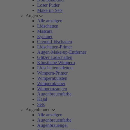
Loser Puder
Make-up Sets
Augen
Alle anzeigen
Lidschatten
Mascara
Eyeliner
Creme-Lidschatten
Lidschatten-Primer
Augen-Make-up-Entferner
Glitzer-Lidschatten
Künstliche Wimpern
Lidschattenpaletten
Wimpern-Primer
Wimpernbürsten
Wimpernkleber
Wimpernzangen
Augenbrauenfarbe
Kajal
Sets
Augenbrauen
Alle anzeigen
Augenbrauenfarbe
Augenbrauengel