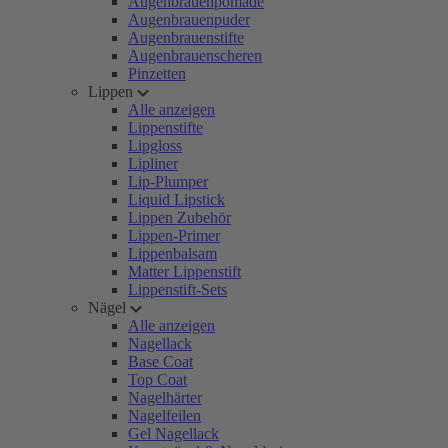
Augenbrauenpomade
Augenbrauenpuder
Augenbrauenstifte
Augenbrauenscheren
Pinzetten
Lippen
Alle anzeigen
Lippenstifte
Lipgloss
Lipliner
Lip-Plumper
Liquid Lipstick
Lippen Zubehör
Lippen-Primer
Lippenbalsam
Matter Lippenstift
Lippenstift-Sets
Nägel
Alle anzeigen
Nagellack
Base Coat
Top Coat
Nagelhärter
Nagelfeilen
Gel Nagellack