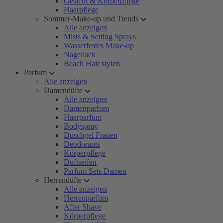
Gesicht & Körperpflege
Haarpflege
Sommer-Make-up und Trends
Alle anzeigen
Mists & Setting Sprays
Wasserfestes Make-up
Nagellack
Beach Hair stylen
Parfum
Alle anzeigen
Damendüfte
Alle anzeigen
Damenparfum
Haarparfum
Bodyspray
Duschgel Frauen
Deodorants
Körperpflege
Duftseifen
Parfum Sets Damen
Herrendüfte
Alle anzeigen
Herrenparfum
After Shave
Körperpflege