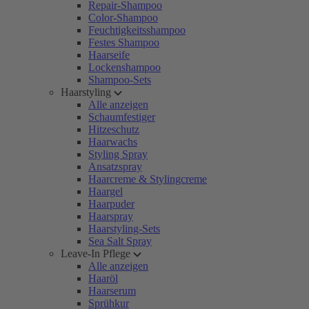
Repair-Shampoo
Color-Shampoo
Feuchtigkeitsshampoo
Festes Shampoo
Haarseife
Lockenshampoo
Shampoo-Sets
Haarstyling
Alle anzeigen
Schaumfestiger
Hitzeschutz
Haarwachs
Styling Spray
Ansatzspray
Haarcreme & Stylingcreme
Haargel
Haarpuder
Haarspray
Haarstyling-Sets
Sea Salt Spray
Leave-In Pflege
Alle anzeigen
Haaröl
Haarserum
Sprühkur