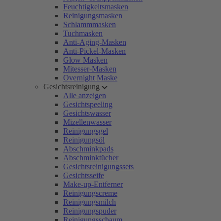
Feuchtigkeitsmasken
Reinigungsmasken
Schlammmasken
Tuchmasken
Anti-Aging-Masken
Anti-Pickel-Masken
Glow Masken
Mitesser-Masken
Overnight Maske
Gesichtsreinigung
Alle anzeigen
Gesichtspeeling
Gesichtswasser
Mizellenwasser
Reinigungsgel
Reinigungsöl
Abschminkpads
Abschminktücher
Gesichtsreinigungssets
Gesichtsseife
Make-up-Entferner
Reinigungscreme
Reinigungsmilch
Reinigungspuder
Reinigungsschaum