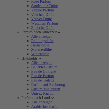
Rose Parfum
Sandelholz Düfte
Vanille Parfum
Veilchen Düfte
Vetiver Düfte
Würziges Parfum
Zitrische Düfte
Parfum nach Jahreszeit
Alle anzeigen
Frühlingsdüfte
Herbstdüfte
Sommerdüfte
Winterdüfte
Highlights
Alle anzeigen
Beliebtes Parfum
Eau de Cologne
Eau de Parfum
Eau de Toilette
Parfum auf Rechnung
Parfum Miniaturen
Unisex Parfum
Parfum nach Land
Alle anzeigen
Arabisches Parfum