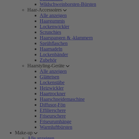
Wildschweinborsten-Bürsten
Haar-Accessoires
Alle anzeigen
Haargummis
Lockenwickler
Scrunchies
Haarspangen & -klammern
Sprühflaschen
Haarnadeln
Lockenbänder
Zubehör
Haarstyling-Geräte
Alle anzeigen
Glätteisen
Lockenstäbe
Heizwickler
Haartrockner
Haarschneidemaschine
Diffusor-Fön
Effilierschere
Friseurschere
Friseurumhänge
Warmluftbürsten
Make-up
Alle anzeigen