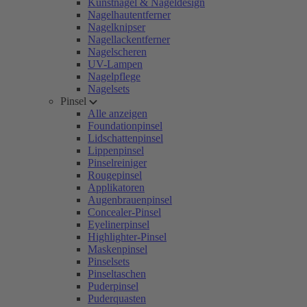
Kunstnägel & Nageldesign
Nagelhautentferner
Nagelknipser
Nagellackentferner
Nagelscheren
UV-Lampen
Nagelpflege
Nagelsets
Pinsel
Alle anzeigen
Foundationpinsel
Lidschattenpinsel
Lippenpinsel
Pinselreiniger
Rougepinsel
Applikatoren
Augenbrauenpinsel
Concealer-Pinsel
Eyelinerpinsel
Highlighter-Pinsel
Maskenpinsel
Pinselsets
Pinseltaschen
Puderpinsel
Puderquasten