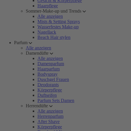
Gesicht & Körperpflege
Haarpflege
Sommer-Make-up und Trends
Alle anzeigen
Mists & Setting Sprays
Wasserfestes Make-up
Nagellack
Beach Hair stylen
Parfum
Alle anzeigen
Damendüfte
Alle anzeigen
Damenparfum
Haarparfum
Bodyspray
Duschgel Frauen
Deodorants
Körperpflege
Duftseifen
Parfum Sets Damen
Herrendüfte
Alle anzeigen
Herrenparfum
After Shave
Körperpflege