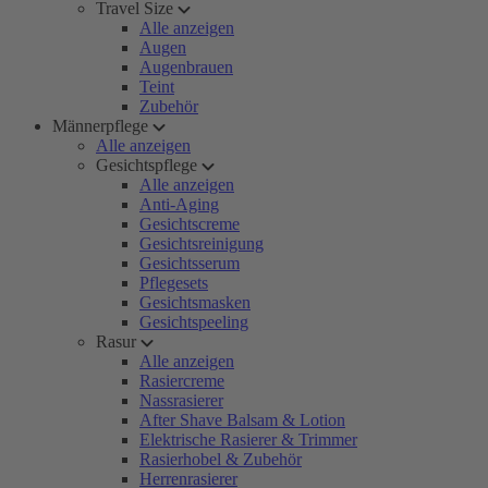
Travel Size
Alle anzeigen
Augen
Augenbrauen
Teint
Zubehör
Männerpflege
Alle anzeigen
Gesichtspflege
Alle anzeigen
Anti-Aging
Gesichtscreme
Gesichtsreinigung
Gesichtsserum
Pflegesets
Gesichtsmasken
Gesichtspeeling
Rasur
Alle anzeigen
Rasiercreme
Nassrasierer
After Shave Balsam & Lotion
Elektrische Rasierer & Trimmer
Rasierhobel & Zubehör
Herrenrasierer