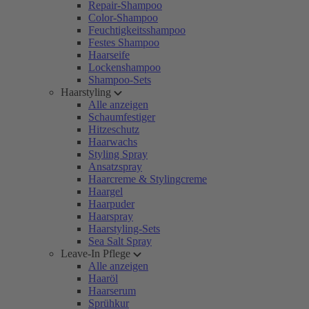
Repair-Shampoo
Color-Shampoo
Feuchtigkeitsshampoo
Festes Shampoo
Haarseife
Lockenshampoo
Shampoo-Sets
Haarstyling
Alle anzeigen
Schaumfestiger
Hitzeschutz
Haarwachs
Styling Spray
Ansatzspray
Haarcreme & Stylingcreme
Haargel
Haarpuder
Haarspray
Haarstyling-Sets
Sea Salt Spray
Leave-In Pflege
Alle anzeigen
Haaröl
Haarserum
Sprühkur