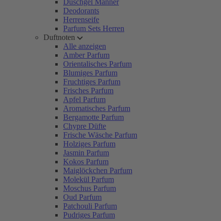
Duschgel Männer
Deodorants
Herrenseife
Parfum Sets Herren
Duftnoten
Alle anzeigen
Amber Parfum
Orientalisches Parfum
Blumiges Parfum
Fruchtiges Parfum
Frisches Parfum
Apfel Parfum
Aromatisches Parfum
Bergamotte Parfum
Chypre Düfte
Frische Wäsche Parfum
Holziges Parfum
Jasmin Parfum
Kokos Parfum
Maiglöckchen Parfum
Molekül Parfum
Moschus Parfum
Oud Parfum
Patchouli Parfum
Pudriges Parfum