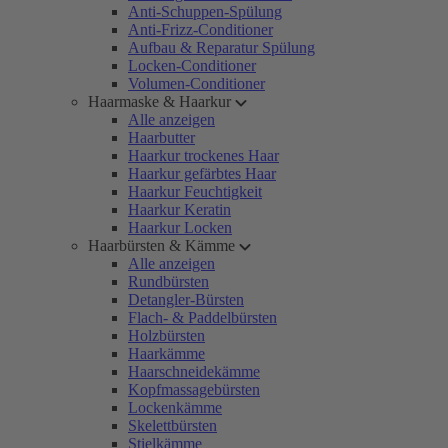
Anti-Schuppen-Spülung
Anti-Frizz-Conditioner
Aufbau & Reparatur Spülung
Locken-Conditioner
Volumen-Conditioner
Haarmaske & Haarkur
Alle anzeigen
Haarbutter
Haarkur trockenes Haar
Haarkur gefärbtes Haar
Haarkur Feuchtigkeit
Haarkur Keratin
Haarkur Locken
Haarbürsten & Kämme
Alle anzeigen
Rundbürsten
Detangler-Bürsten
Flach- & Paddelbürsten
Holzbürsten
Haarkämme
Haarschneidekämme
Kopfmassagebürsten
Lockenkämme
Skelettbürsten
Stielkämme