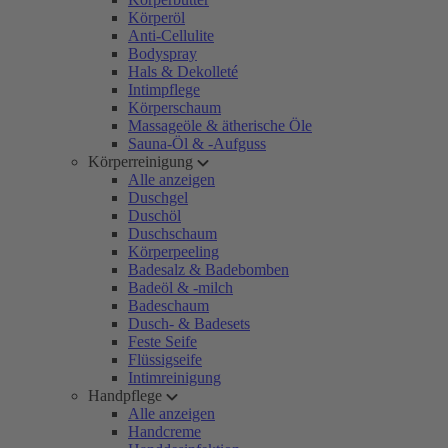
Körperöl
Anti-Cellulite
Bodyspray
Hals & Dekolleté
Intimpflege
Körperschaum
Massageöle & ätherische Öle
Sauna-Öl & -Aufguss
Körperreinigung
Alle anzeigen
Duschgel
Duschöl
Duschschaum
Körperpeeling
Badesalz & Badebomben
Badeöl & -milch
Badeschaum
Dusch- & Badesets
Feste Seife
Flüssigseife
Intimreinigung
Handpflege
Alle anzeigen
Handcreme