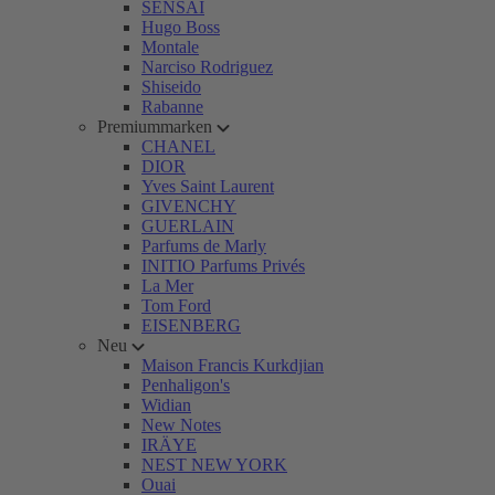
SENSAI
Hugo Boss
Montale
Narciso Rodriguez
Shiseido
Rabanne
Premiummarken
CHANEL
DIOR
Yves Saint Laurent
GIVENCHY
GUERLAIN
Parfums de Marly
INITIO Parfums Privés
La Mer
Tom Ford
EISENBERG
Neu
Maison Francis Kurkdjian
Penhaligon's
Widian
New Notes
IRÄYE
NEST NEW YORK
Ouai