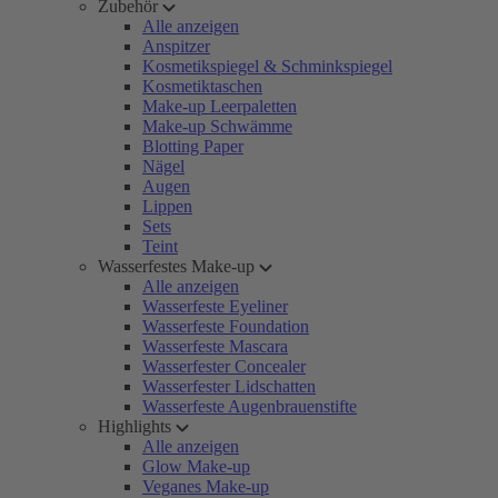
Zubehör
Alle anzeigen
Anspitzer
Kosmetikspiegel & Schminkspiegel
Kosmetiktaschen
Make-up Leerpaletten
Make-up Schwämme
Blotting Paper
Nägel
Augen
Lippen
Sets
Teint
Wasserfestes Make-up
Alle anzeigen
Wasserfeste Eyeliner
Wasserfeste Foundation
Wasserfeste Mascara
Wasserfester Concealer
Wasserfester Lidschatten
Wasserfeste Augenbrauenstifte
Highlights
Alle anzeigen
Glow Make-up
Veganes Make-up