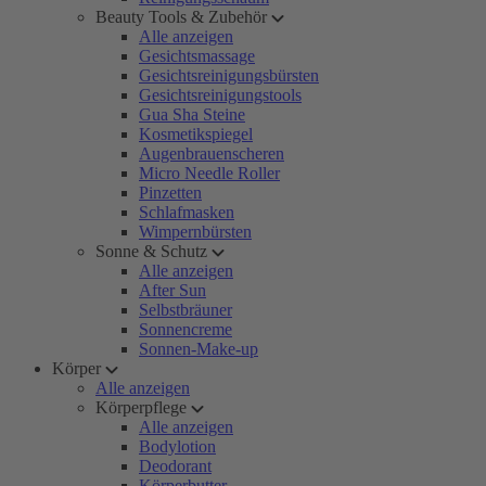
Beauty Tools & Zubehör
Alle anzeigen
Gesichtsmassage
Gesichtsreinigungsbürsten
Gesichtsreinigungstools
Gua Sha Steine
Kosmetikspiegel
Augenbrauenscheren
Micro Needle Roller
Pinzetten
Schlafmasken
Wimpernbürsten
Sonne & Schutz
Alle anzeigen
After Sun
Selbstbräuner
Sonnencreme
Sonnen-Make-up
Körper
Alle anzeigen
Körperpflege
Alle anzeigen
Bodylotion
Deodorant
Körperbutter