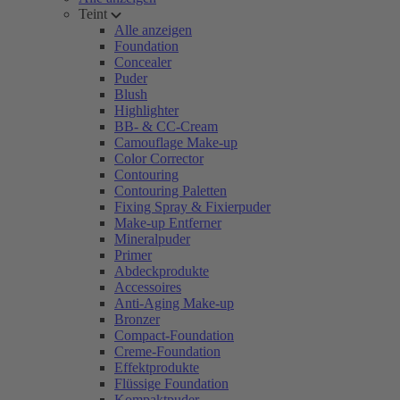
Teint
Alle anzeigen
Foundation
Concealer
Puder
Blush
Highlighter
BB- & CC-Cream
Camouflage Make-up
Color Corrector
Contouring
Contouring Paletten
Fixing Spray & Fixierpuder
Make-up Entferner
Mineralpuder
Primer
Abdeckprodukte
Accessoires
Anti-Aging Make-up
Bronzer
Compact-Foundation
Creme-Foundation
Effektprodukte
Flüssige Foundation
Kompaktpuder