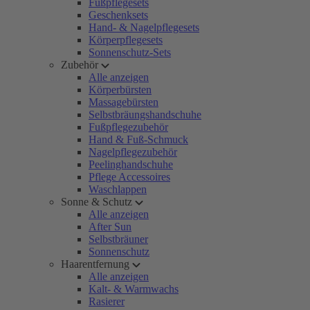
Fußpflegesets
Geschenksets
Hand- & Nagelpflegesets
Körperpflegesets
Sonnenschutz-Sets
Zubehör
Alle anzeigen
Körperbürsten
Massagebürsten
Selbstbräungshandschuhe
Fußpflegezubehör
Hand & Fuß-Schmuck
Nagelpflegezubehör
Peelinghandschuhe
Pflege Accessoires
Waschlappen
Sonne & Schutz
Alle anzeigen
After Sun
Selbstbräuner
Sonnenschutz
Haarentfernung
Alle anzeigen
Kalt- & Warmwachs
Rasierer