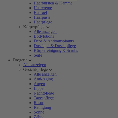
Haarbürsten & Kämme
Haarcreme
Haargel
Haarpaste
Haarpflege
Körperpflege
Alle anzeigen
Bodylotions
Deos & Antitranspirants
Duschgel & Duschpflege
Körperreinigung & Scrubs
Seife
Drogerie
Alle anzeigen
Gesichtspflege
Alle anzeigen
Anti-Aging
Augen
Lippen
Nachtpflege
Tagespflege
Rasur
Reinigung
Sonne
Zähne