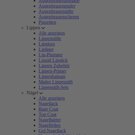
Augenbrauenpomade
Augenbrauenpuder
Augenbrauenstifte
Augenbrauenscheren
Pinzetten
Lippen
Alle anzeigen
Lippenstifte
Lipgloss
Lipliner
Lip-Plumper
Liquid Lipstick
Lippen Zubehör
Lippen-Primer
Lippenbalsam
Matter Lippenstift
Lippenstift-Sets
Nägel
Alle anzeigen
Nagellack
Base Coat
Top Coat
Nagelhärter
Nagelfeilen
Gel Nagellack