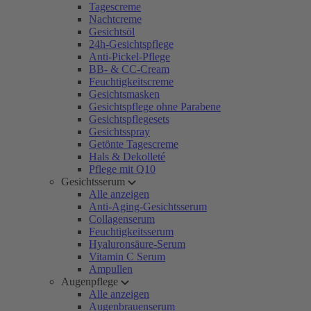
Tagescreme
Nachtcreme
Gesichtsöl
24h-Gesichtspflege
Anti-Pickel-Pflege
BB- & CC-Cream
Feuchtigkeitscreme
Gesichtsmasken
Gesichtspflege ohne Parabene
Gesichtspflegesets
Gesichtsspray
Getönte Tagescreme
Hals & Dekolleté
Pflege mit Q10
Gesichtsserum
Alle anzeigen
Anti-Aging-Gesichtsserum
Collagenserum
Feuchtigkeitsserum
Hyaluronsäure-Serum
Vitamin C Serum
Ampullen
Augenpflege
Alle anzeigen
Augenbrauenserum