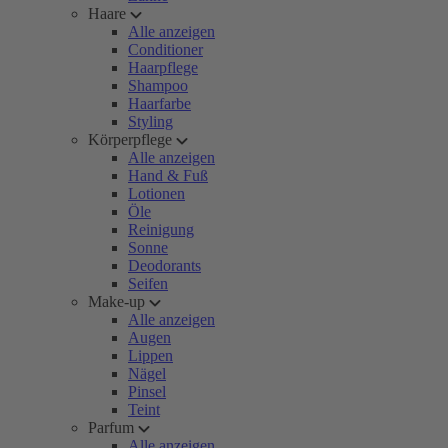
Haare
Alle anzeigen
Conditioner
Haarpflege
Shampoo
Haarfarbe
Styling
Körperpflege
Alle anzeigen
Hand & Fuß
Lotionen
Öle
Reinigung
Sonne
Deodorants
Seifen
Make-up
Alle anzeigen
Augen
Lippen
Nägel
Pinsel
Teint
Parfum
Alle anzeigen