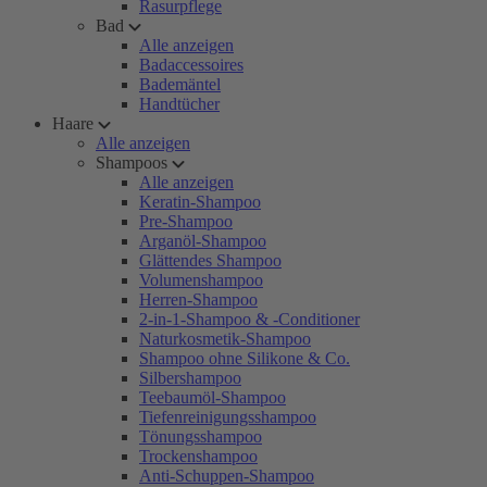
Rasurpflege
Bad
Alle anzeigen
Badaccessoires
Bademäntel
Handtücher
Haare
Alle anzeigen
Shampoos
Alle anzeigen
Keratin-Shampoo
Pre-Shampoo
Arganöl-Shampoo
Glättendes Shampoo
Volumenshampoo
Herren-Shampoo
2-in-1-Shampoo & -Conditioner
Naturkosmetik-Shampoo
Shampoo ohne Silikone & Co.
Silbershampoo
Teebaumöl-Shampoo
Tiefenreinigungsshampoo
Tönungsshampoo
Trockenshampoo
Anti-Schuppen-Shampoo