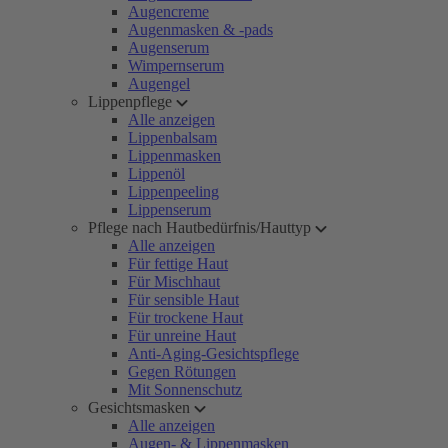
Augencreme
Augenmasken & -pads
Augenserum
Wimpernserum
Augengel
Lippenpflege
Alle anzeigen
Lippenbalsam
Lippenmasken
Lippenöl
Lippenpeeling
Lippenserum
Pflege nach Hautbedürfnis/Hauttyp
Alle anzeigen
Für fettige Haut
Für Mischhaut
Für sensible Haut
Für trockene Haut
Für unreine Haut
Anti-Aging-Gesichtspflege
Gegen Rötungen
Mit Sonnenschutz
Gesichtsmasken
Alle anzeigen
Augen- & Lippenmasken