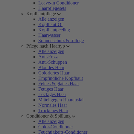
Leave-in Conditioner
Haarpflegesets
Kopfhautpflege
Alle anzeigen
Kopfhaut-Öl
Kopfhautpeeling
Haarwasser
Sonnenschutz & -pflege
Pflege nach Haartyp
Alle anzeigen
Anti-Frizz
Anti-Schuppen
Blondes Haar
Coloriertes Haar
Empfindliche Kopfhaut
Feines & glattes Haar
Fettiges Haar
Lockiges Haar
Mittel gegen Haarausfall
Normales Haar
Trockenes Haar
Conditioner & Spülung
Alle anzeigen
Color-Conditioner
Feuchtigkeits-Conditioner