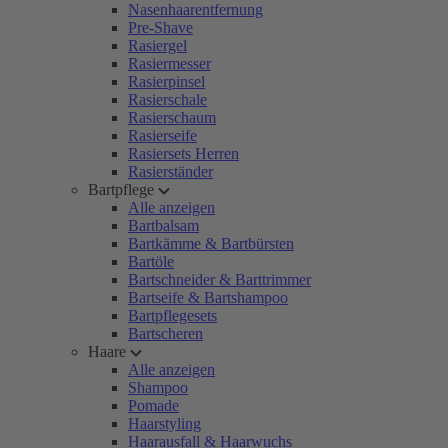
Nasenhaarentfernung
Pre-Shave
Rasiergel
Rasiermesser
Rasierpinsel
Rasierschale
Rasierschaum
Rasierseife
Rasiersets Herren
Rasierständer
Bartpflege
Alle anzeigen
Bartbalsam
Bartkämme & Bartbürsten
Bartöle
Bartschneider & Barttrimmer
Bartseife & Bartshampoo
Bartpflegesets
Bartscheren
Haare
Alle anzeigen
Shampoo
Pomade
Haarstyling
Haarausfall & Haarwuchs