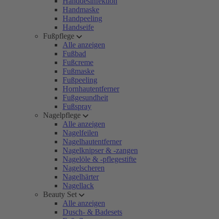
Handdesinfektion
Handmaske
Handpeeling
Handseife
Fußpflege
Alle anzeigen
Fußbad
Fußcreme
Fußmaske
Fußpeeling
Hornhautentferner
Fußgesundheit
Fußspray
Nagelpflege
Alle anzeigen
Nagelfeilen
Nagelhautentferner
Nagelknipser & -zangen
Nagelöle & -pflegestifte
Nagelscheren
Nagelhärter
Nagellack
Beauty Set
Alle anzeigen
Dusch- & Badesets