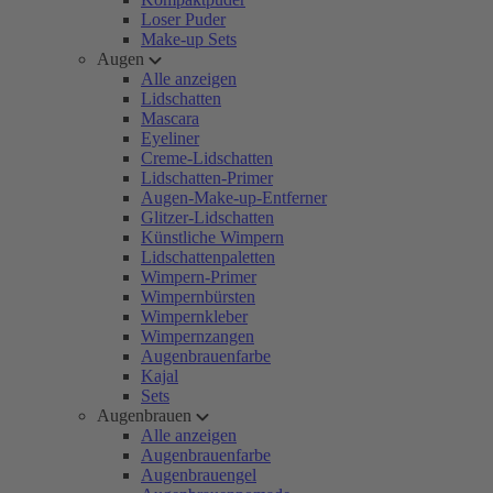
Loser Puder
Make-up Sets
Augen
Alle anzeigen
Lidschatten
Mascara
Eyeliner
Creme-Lidschatten
Lidschatten-Primer
Augen-Make-up-Entferner
Glitzer-Lidschatten
Künstliche Wimpern
Lidschattenpaletten
Wimpern-Primer
Wimpernbürsten
Wimpernkleber
Wimpernzangen
Augenbrauenfarbe
Kajal
Sets
Augenbrauen
Alle anzeigen
Augenbrauenfarbe
Augenbrauengel