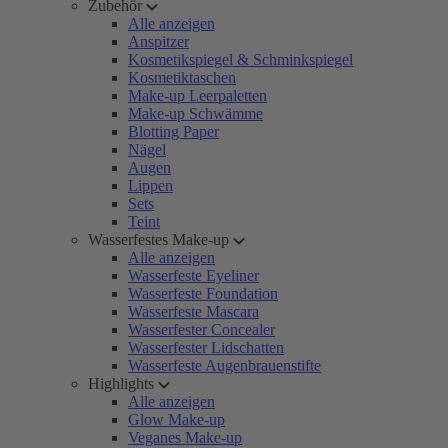
Zubehör
Alle anzeigen
Anspitzer
Kosmetikspiegel & Schminkspiegel
Kosmetiktaschen
Make-up Leerpaletten
Make-up Schwämme
Blotting Paper
Nägel
Augen
Lippen
Sets
Teint
Wasserfestes Make-up
Alle anzeigen
Wasserfeste Eyeliner
Wasserfeste Foundation
Wasserfeste Mascara
Wasserfester Concealer
Wasserfester Lidschatten
Wasserfeste Augenbrauenstifte
Highlights
Alle anzeigen
Glow Make-up
Veganes Make-up