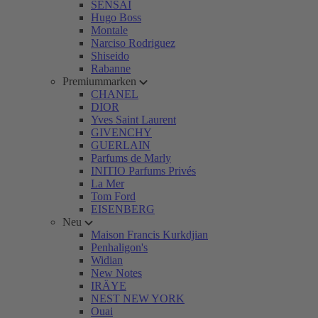
SENSAI
Hugo Boss
Montale
Narciso Rodriguez
Shiseido
Rabanne
Premiummarken
CHANEL
DIOR
Yves Saint Laurent
GIVENCHY
GUERLAIN
Parfums de Marly
INITIO Parfums Privés
La Mer
Tom Ford
EISENBERG
Neu
Maison Francis Kurkdjian
Penhaligon's
Widian
New Notes
IRÄYE
NEST NEW YORK
Ouai