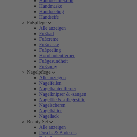
Handdesinfektion
Handmaske
Handpeeling
Handseife
Fußpflege
Alle anzeigen
Fußbad
Fußcreme
Fußmaske
Fußpeeling
Hornhautentferner
Fußgesundheit
Fußspray
Nagelpflege
Alle anzeigen
Nagelfeilen
Nagelhautentferner
Nagelknipser & -zangen
Nagelöle & -pflegestifte
Nagelscheren
Nagelhärter
Nagellack
Beauty Set
Alle anzeigen
Dusch- & Badesets