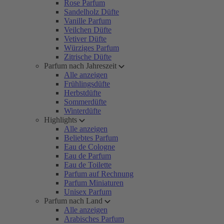
Rose Parfum
Sandelholz Düfte
Vanille Parfum
Veilchen Düfte
Vetiver Düfte
Würziges Parfum
Zitrische Düfte
Parfum nach Jahreszeit
Alle anzeigen
Frühlingsdüfte
Herbstdüfte
Sommerdüfte
Winterdüfte
Highlights
Alle anzeigen
Beliebtes Parfum
Eau de Cologne
Eau de Parfum
Eau de Toilette
Parfum auf Rechnung
Parfum Miniaturen
Unisex Parfum
Parfum nach Land
Alle anzeigen
Arabisches Parfum