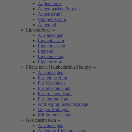
Augencreme
Augenmasken & -pads
Augenserum
Wimpernserum
Augengel
Lippenpflege
Alle anzeigen
Lippenbalsam
Lippenmasken
Lippenöl
Lippenpeeling
Lippenserum
Pflege nach Hautbedürfnis/Hauttyp
Alle anzeigen
Für fettige Haut
Für Mischhaut
Für sensible Haut
Für trockene Haut
Für unreine Haut
Anti-Aging-Gesichtspflege
Gegen Rötungen
Mit Sonnenschutz
Gesichtsmasken
Alle anzeigen
Augen- & Lippenmasken