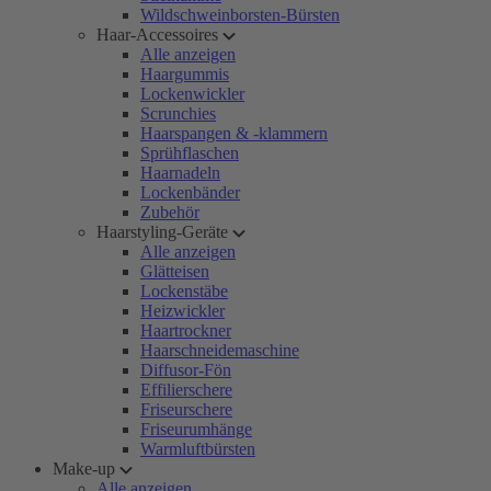
Wildschweinborsten-Bürsten
Haar-Accessoires
Alle anzeigen
Haargummis
Lockenwickler
Scrunchies
Haarspangen & -klammern
Sprühflaschen
Haarnadeln
Lockenbänder
Zubehör
Haarstyling-Geräte
Alle anzeigen
Glätteisen
Lockenstäbe
Heizwickler
Haartrockner
Haarschneidemaschine
Diffusor-Fön
Effilierschere
Friseurschere
Friseurumhänge
Warmluftbürsten
Make-up
Alle anzeigen