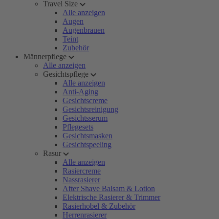
Travel Size
Alle anzeigen
Augen
Augenbrauen
Teint
Zubehör
Männerpflege
Alle anzeigen
Gesichtspflege
Alle anzeigen
Anti-Aging
Gesichtscreme
Gesichtsreinigung
Gesichtsserum
Pflegesets
Gesichtsmasken
Gesichtspeeling
Rasur
Alle anzeigen
Rasiercreme
Nassrasierer
After Shave Balsam & Lotion
Elektrische Rasierer & Trimmer
Rasierhobel & Zubehör
Herrenrasierer