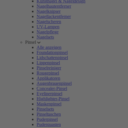
Kunstnägel & Nageldesign
Nagelhautentferner
Nagelknipser
Nagellackentferner
Nagelscheren
UV-Lampen
Nagelpflege
Nagelsets
Pinsel
Alle anzeigen
Foundationpinsel
Lidschattenpinsel
Lippenpinsel
Pinselreiniger
Rougepinsel
Applikatoren
Augenbrauenpinsel
Concealer-Pinsel
Eyelinerpinsel
Highlighter-Pinsel
Maskenpinsel
Pinselsets
Pinseltaschen
Puderpinsel
Puderquasten