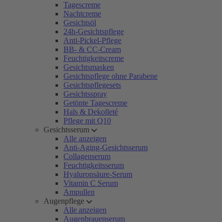
Tagescreme
Nachtcreme
Gesichtsöl
24h-Gesichtspflege
Anti-Pickel-Pflege
BB- & CC-Cream
Feuchtigkeitscreme
Gesichtsmasken
Gesichtspflege ohne Parabene
Gesichtspflegesets
Gesichtsspray
Getönte Tagescreme
Hals & Dekolleté
Pflege mit Q10
Gesichtsserum
Alle anzeigen
Anti-Aging-Gesichtsserum
Collagenserum
Feuchtigkeitsserum
Hyaluronsäure-Serum
Vitamin C Serum
Ampullen
Augenpflege
Alle anzeigen
Augenbrauenserum