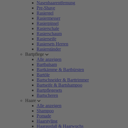
Nasenhaarentfernung
Pre-Shave
Rasiergel
Rasiermesser
Rasierpinsel
Rasierschale
Rasierschaum
Rasierseife
Rasiersets Herren
Rasierständer
Bartpflege
Alle anzeigen
Bartbalsam
Bartkämme & Bartbürsten
Bartöle
Bartschneider & Barttrimmer
Bartseife & Bartshampoo
Bartpflegesets
Bartscheren
Haare
Alle anzeigen
Shampoo
Pomade
Haarstyling
Haarausfall & Haarwuchs