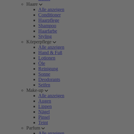
Haare
Alle anzeigen
Conditioner
Haarpflege
Shampoo
Haarfarbe
Styling
Körperpflege
Alle anzeigen
Hand & Fuß
Lotionen
Öle
Reinigung
Sonne
Deodorants
Seifen
Make-up
Alle anzeigen
Augen
Lippen
Nägel
Pinsel
Teint
Parfum
Alle anzeigen