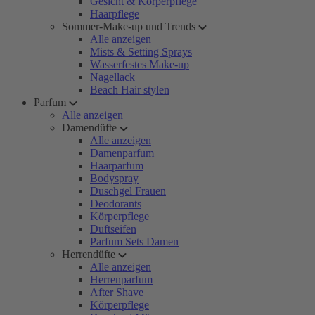
Gesicht & Körperpflege
Haarpflege
Sommer-Make-up und Trends
Alle anzeigen
Mists & Setting Sprays
Wasserfestes Make-up
Nagellack
Beach Hair stylen
Parfum
Alle anzeigen
Damendüfte
Alle anzeigen
Damenparfum
Haarparfum
Bodyspray
Duschgel Frauen
Deodorants
Körperpflege
Duftseifen
Parfum Sets Damen
Herrendüfte
Alle anzeigen
Herrenparfum
After Shave
Körperpflege