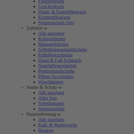
Fußpflegesets
Geschenksets
Hand- & Nagelpflegesets
Körperpflegesets
Sonnenschutz-Sets
Zubehör
Alle anzeigen
Körperbürsten
Massagebürsten
Selbstbräungshandschuhe
Fußpflegezubehör
Hand & Fuß-Schmuck
Nagelpflegezubehör
Peelinghandschuhe
Pflege Accessoires
Waschlappen
Sonne & Schutz
Alle anzeigen
After Sun
Selbstbräuner
Sonnenschutz
Haarentfernung
Alle anzeigen
Kalt- & Warmwachs
Rasierer