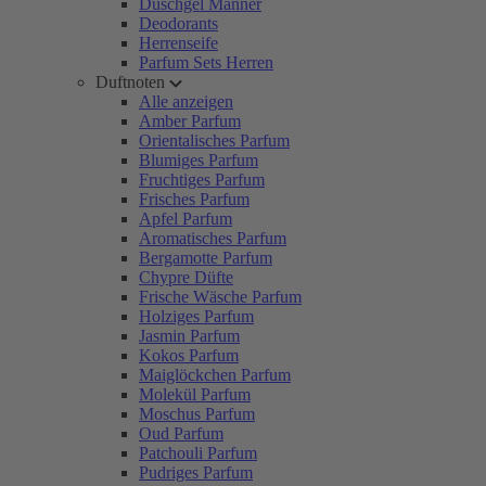
Duschgel Männer
Deodorants
Herrenseife
Parfum Sets Herren
Duftnoten
Alle anzeigen
Amber Parfum
Orientalisches Parfum
Blumiges Parfum
Fruchtiges Parfum
Frisches Parfum
Apfel Parfum
Aromatisches Parfum
Bergamotte Parfum
Chypre Düfte
Frische Wäsche Parfum
Holziges Parfum
Jasmin Parfum
Kokos Parfum
Maiglöckchen Parfum
Molekül Parfum
Moschus Parfum
Oud Parfum
Patchouli Parfum
Pudriges Parfum