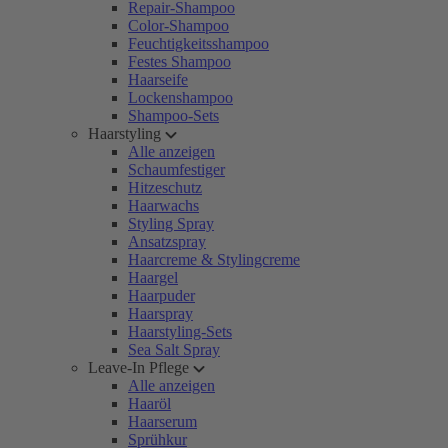
Repair-Shampoo
Color-Shampoo
Feuchtigkeitsshampoo
Festes Shampoo
Haarseife
Lockenshampoo
Shampoo-Sets
Haarstyling
Alle anzeigen
Schaumfestiger
Hitzeschutz
Haarwachs
Styling Spray
Ansatzspray
Haarcreme & Stylingcreme
Haargel
Haarpuder
Haarspray
Haarstyling-Sets
Sea Salt Spray
Leave-In Pflege
Alle anzeigen
Haaröl
Haarserum
Sprühkur