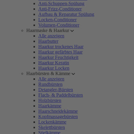
Anti-Schuppen-Spülung
Anti-Frizz-Conditioner
Aufbau & Reparatur Spülung
Locken-Conditioner
Volumen-Conditioner
Haarmaske & Haarkur
Alle anzeigen
Haarbutter
Haarkur trockenes Haar
Haarkur gefärbtes Haar
Haarkur Feuchtigkeit
Haarkur Keratin
Haarkur Locken
Haarbürsten & Kämme
Alle anzeigen
Rundbürsten
Detangler-Bürsten
Flach- & Paddelbürsten
Holzbürsten
Haarkämme
Haarschneidekämme
Kopfmassagebürsten
Lockenkämme
Skelettbürsten
Stielkämme