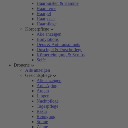
Haarbürsten & Kämme
Haarcreme
Haargel
Haarpaste
Haarpflege
Körperpflege
Alle anzeigen
Bodylotions
Deos & Antitranspirants
Duschgel & Duschpflege
Körperreinigung & Scrubs
Seife
Drogerie
Alle anzeigen
Gesichtspflege
Alle anzeigen
Anti-Aging
Augen
Lippen
Nachtpflege
Tagespflege
Rasur
Reinigung
Sonne
Zähne