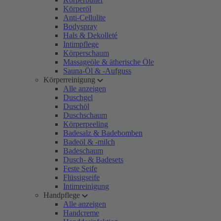
Körperöl
Anti-Cellulite
Bodyspray
Hals & Dekolleté
Intimpflege
Körperschaum
Massageöle & ätherische Öle
Sauna-Öl & -Aufguss
Körperreinigung
Alle anzeigen
Duschgel
Duschöl
Duschschaum
Körperpeeling
Badesalz & Badebomben
Badeöl & -milch
Badeschaum
Dusch- & Badesets
Feste Seife
Flüssigseife
Intimreinigung
Handpflege
Alle anzeigen
Handcreme