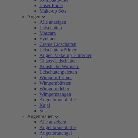
Loser Puder
Make-up Sets
Augen
Alle anzeigen
Lidschatten
Mascara
Eyeliner
Creme-Lidschatten
Lidschatten-Primer
Augen-Make-up-Entferner
Glitzer-Lidschatten
Künstliche Wimpern
Lidschattenpaletten
Wimpern-Primer
Wimpernbürsten
Wimpernkleber
Wimpernzangen
Augenbrauenfarbe
Kajal
Sets
Augenbrauen
Alle anzeigen
Augenbrauenfarbe
Augenbrauengel