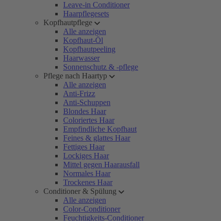
Leave-in Conditioner
Haarpflegesets
Kopfhautpflege
Alle anzeigen
Kopfhaut-Öl
Kopfhautpeeling
Haarwasser
Sonnenschutz & -pflege
Pflege nach Haartyp
Alle anzeigen
Anti-Frizz
Anti-Schuppen
Blondes Haar
Coloriertes Haar
Empfindliche Kopfhaut
Feines & glattes Haar
Fettiges Haar
Lockiges Haar
Mittel gegen Haarausfall
Normales Haar
Trockenes Haar
Conditioner & Spülung
Alle anzeigen
Color-Conditioner
Feuchtigkeits-Conditioner