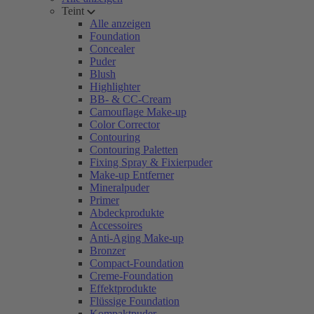
Teint
Alle anzeigen
Foundation
Concealer
Puder
Blush
Highlighter
BB- & CC-Cream
Camouflage Make-up
Color Corrector
Contouring
Contouring Paletten
Fixing Spray & Fixierpuder
Make-up Entferner
Mineralpuder
Primer
Abdeckprodukte
Accessoires
Anti-Aging Make-up
Bronzer
Compact-Foundation
Creme-Foundation
Effektprodukte
Flüssige Foundation
Kompaktpuder