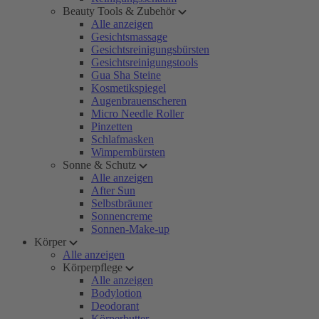
Beauty Tools & Zubehör
Alle anzeigen
Gesichtsmassage
Gesichtsreinigungsbürsten
Gesichtsreinigungstools
Gua Sha Steine
Kosmetikspiegel
Augenbrauenscheren
Micro Needle Roller
Pinzetten
Schlafmasken
Wimpernbürsten
Sonne & Schutz
Alle anzeigen
After Sun
Selbstbräuner
Sonnencreme
Sonnen-Make-up
Körper
Alle anzeigen
Körperpflege
Alle anzeigen
Bodylotion
Deodorant
Körperbutter