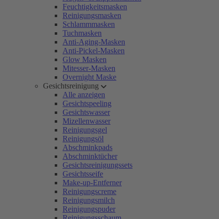
Feuchtigkeitsmasken
Reinigungsmasken
Schlammmasken
Tuchmasken
Anti-Aging-Masken
Anti-Pickel-Masken
Glow Masken
Mitesser-Masken
Overnight Maske
Gesichtsreinigung
Alle anzeigen
Gesichtspeeling
Gesichtswasser
Mizellenwasser
Reinigungsgel
Reinigungsöl
Abschminkpads
Abschminktücher
Gesichtsreinigungssets
Gesichtsseife
Make-up-Entferner
Reinigungscreme
Reinigungsmilch
Reinigungspuder
Reinigungsschaum