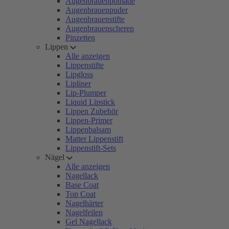
Augenbrauenpomade
Augenbrauenpuder
Augenbrauenstifte
Augenbrauenscheren
Pinzetten
Lippen
Alle anzeigen
Lippenstifte
Lipgloss
Lipliner
Lip-Plumper
Liquid Lipstick
Lippen Zubehör
Lippen-Primer
Lippenbalsam
Matter Lippenstift
Lippenstift-Sets
Nägel
Alle anzeigen
Nagellack
Base Coat
Top Coat
Nagelhärter
Nagelfeilen
Gel Nagellack