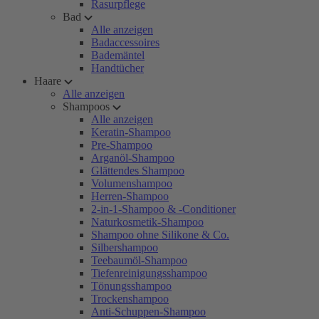
Rasurpflege
Bad
Alle anzeigen
Badaccessoires
Bademäntel
Handtücher
Haare
Alle anzeigen
Shampoos
Alle anzeigen
Keratin-Shampoo
Pre-Shampoo
Arganöl-Shampoo
Glättendes Shampoo
Volumenshampoo
Herren-Shampoo
2-in-1-Shampoo & -Conditioner
Naturkosmetik-Shampoo
Shampoo ohne Silikone & Co.
Silbershampoo
Teebaumöl-Shampoo
Tiefenreinigungsshampoo
Tönungsshampoo
Trockenshampoo
Anti-Schuppen-Shampoo